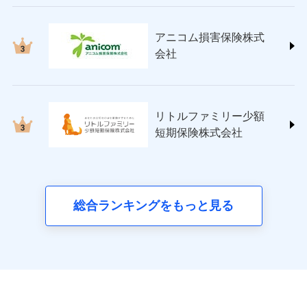
ペット＆ファミリー損害保険株式会社
(https://www.petfamilyins.co.jp/)
三井住友海上火災保険株式会社 (https://www.ms-
アニコム損害保険株式
ins.com/)
会社
三井ダイレクト損害保険株式会社
(https://www.mitsui-direct.co.jp/)
■生命保険
リトルファミリー少額
アクサ生命保険株式会社
短期保険株式会社
（https://www.axa.co.jp/）
SBI生命保険株式会社（https://www.sbilife.co.jp/）
FWD生命保険株式会社
（https://www.fwdlife.co.jp/）
ソニー生命保険株式会社
総合ランキングをもっと見る
（https://www.sonylife.co.jp）
SOMPOひまわり生命保険株式会社
（https://www.himawari-life.co.jp/）
第一ネオ生命保険株式会社
（https://neofirst.co.jp/）
大樹生命保険株式会社（https://www.taiju-
life.co.jp）