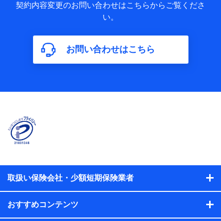
歴の情報及び保険の更改案内等を提供した際のメール内容や
契約内容変更のお問い合わせはこちらからご覧くださ
送信履歴などの情報）が含まれます。
い。
保険契約情報
当社又は株式会社NTTドコモが取得し、又は保有する保険契
約に関する情報。例として、保険契約者及び被保険者の氏
名、住所、生年月日、性別、保険契約者と被保険者の関係、
お問い合わせはこちら
保険加入の目的、保険商品の内容、保険料、保険料のお支払
方法、車のメーカーや走行距離などの情報、建物の構造や築
年数などの情報、ペットの種類や年齢などの情報などが含ま
れます。
【共同して利用する者の範囲】
当社
株式会社NTTドコモ
【利用する者の利用目的】
当社又は株式会社NTTドコモが提供する保険関連サービスに
おけるユーザ登録受付および管理のため
当社又は株式会社NTTドコモと取引のあるもしくは委託を受
取扱い保険会社・少額短期保険業者
けている保険会社・提携会社の保険その他に関する情報を提
供するため、また維持管理等の委託業務遂行のため、またそ
れらに付帯、関連する当社、株式会社NTTドコモおよび提携
おすすめコンテンツ
会社のサービスを案内、提供するため
（各サービスで取得したサービス利用履歴、ウェブサイトの