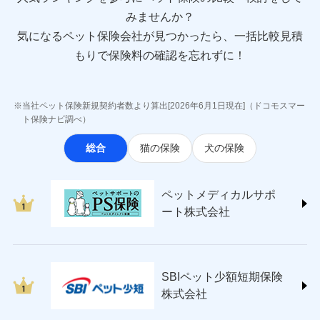
sompo.co.jp/)
みませんか？
東京海上ダイレクト損害保険株式会社
気になるペット保険会社が見つかったら、一括比較見積
(https://www.e-design.net/)
AIG損害保険株式会社
もりで保険料の確認を忘れずに！
(https://www.aig.co.jp/sonpo)
ＳＢＩ損害保険株式会社
(https://www.sbisonpo.co.jp/)
当社ペット保険新規契約者数より算出[2026年6月1日現在]（ドコモスマー
ジェイアイ傷害火災保険株式会社
ト保険ナビ調べ）
(https://www.jihoken.co.jp/)
総合
猫の保険
犬の保険
ソニー損害保険株式会社
(https://www.sonysonpo.co.jp/)
損害保険ジャパン株式会社 (https://www.sompo-
ペットメディカルサポ
japan.co.jp/)
ート株式会社
ＳＯＭＰＯダイレクト損害保険株式会社
(https://www.sompo-direct.co.jp/)
チューリッヒ保険会社 (https://www.zurich.co.jp/)
東京海上日動火災保険株式会社
(https://www.tokiomarine-nichido.co.jp/)
SBIペット少額短期保険
日新火災海上保険株式会社
株式会社
(https://www.nisshinfire.co.jp/)