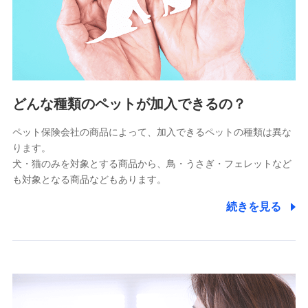
上記に係る連絡・手続き・管理等付帯業務を行うため
5.通話録音にて取得する情報
電話対応の品質向上およびお問合せ内容の正確な把握のため
6.採用応募者の個人情報
どんな種類のペットが加入できるの？
採用選考および入社手続を実施するため
ペット保険会社の商品によって、加入できるペットの種類は異な
ります。
7.社員（従業者）の個人情報
犬・猫のみを対象とする商品から、鳥・うさぎ・フェレットなど
人事･勤怠･健康・労務等の管理、給与支給、福利厚生・採用
も対象となる商品などもあります。
退職関連処理等の各種手続きのため、当社と従業員または従
業員同士の連絡のため
続きを見る
8.取引先個人情報
取引先としての選定業務、営業情報の提供業務、契約締結手
続き業務、取引管理業務、およびこれらに準ずる業務の遂行
のため