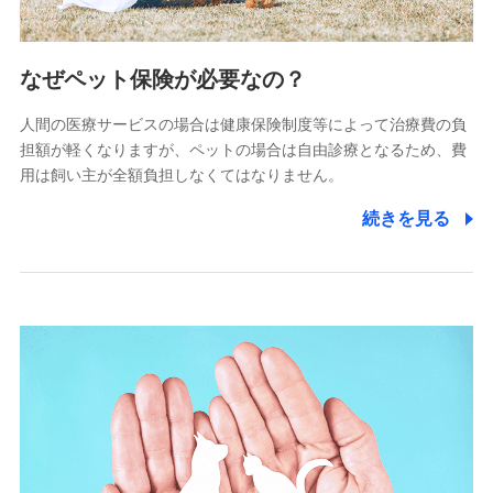
2.共同募集を行う代理店から受領する個人情報
郵便、電話、およびＥメール等により、当社と取引のあるも
なぜペット保険が必要なの？
しくは委託を受けている保険会社・提携会社の保険その他に
関する情報を提供し、金融商品等の契約を勧奨するため、ま
人間の医療サービスの場合は健康保険制度等によって治療費の負
た維持管理等の委託業務遂行のため、またそれらに付帯、関
連する当社および提携会社のサービスを案内、提供するため
担額が軽くなりますが、ペットの場合は自由診療となるため、費
（なお、当社は複数の保険会社と取引があり、取得した個人
用は飼い主が全額負担しなくてはなりません。
情報を取引のある他の保険会社の商品・サービスをご提案す
るために利用させていただくことがあります。）
続きを見る
上記に係る連絡・手続き・管理等付帯業務を行うため
3.セミナー募集サイトから取得した個人情報
各種セミナーの案内、開催のため
上記に係る連絡・手続き・管理等付帯業務を行うため
4.家族・友達紹介にて取得した個人情報
被紹介者への連絡、及び当社と取引のあるもしくは委託を受
けている保険会社・提携会社の保険その他に関する情報を提
供し、金融商品等の契約を勧奨するため
アンケートやキャンペーン等の実施のため