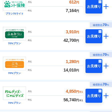
612
円
月払
お見積り
7,164
円
年払
プラン70ライト
70
補償割合
%
3,910
円
月払
お見積り
42,700
円
年払
70%プラン
70
補償割合
%
1,280
円
月払
お見積り
14,010
円
年払
70%プラン
70
補償割合
%
4,850
円
月払
※1
お見積り
56,740
円
年払
※1
70%プラン