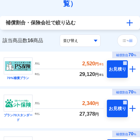
覧）
補償割合・保険会社で絞り込む
該当商品数
16
商品
70
補償割合
%
2,520
円
月払
※1
お見積り
29,120
円
年払
※1
70%補償プラン
70
補償割合
%
2,340
円
月払
お見積り
27,378
円
年払
プラン70スタンダー
ド
70
補償割合
%