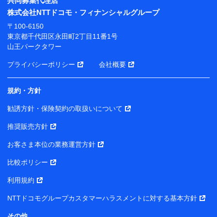
共同募集代理店
※ 当社および株式会社NTTドコモは、お客さまの情報
株式会社NTTドコモ・フィナンシャルグループ
を利用させていただくにあたっては、「NTTドコモ パー
ソナルデータ憲章」に定める行動原則を順守します 。
〒100-6150
※ パーソナルデータダッシュボードの「第三者提供の
東京都千代田区永田町2丁目11番1号
管理」の設定状態にかかわらず、共同利用する場合があ
山王パークタワー
ります。
プライバシーポリシー
会社概要
※ dポイントクラブ会員ではないお客さま（2019年12
月11日以降、一度もdポイントクラブ会員であったこと
がないお客さまに限る）に関する、2019年12月10日以
規約・方針
前に取得した個人データは、こちら の利用目的の範囲内
勧誘方針・保険契約の取扱いについて
に限って共同利用します。
推奨販売方針
当社は株式会社NTTドコモ・フィナンシャルグループ
との間で、以下のとおり個人データを共同利用しま
お客さま本位の業務運営方針
す。
比較ポリシー
【共同して利用される利用データの項目】
利用規約
当社または株式会社NTTドコモ・フィナンシャルグルー
NTTドコモグループカスタマーハラスメントに対する基本方針
プがサービス提供等を通じて取得した、以下の情報など
の個人データ
その他