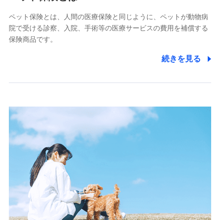
■少額短期保険
ペット保険とは、人間の医療保険と同じように、ペットが動物病
株式会社アシロ少額短期保険
院で受ける診察、入院、手術等の医療サービスの費用を補償する
(https://kailash.co.jp/)
保険商品です。
SBIいきいき少額短期保険会社 (https://www.i-
sedai.com/)
続きを見る
SBIペット少額短期保険株式会社
(https://www.sbipet-ssi.co.jp/)
SBIリスタ少額短期保険会社
(https://www.jishin.co.jp/)
スマートプラス少額短期保険株式会社
（https://www.smartplus-insurance.com/）
チューリッヒ少額短期保険株式会社
(https://www.zurichssi.co.jp/)
Tokio Marine X少額短期保険株式会社
(https://www.tokiomarine-x.co.jp/)
ペットメディカルサポート株式会社
(https://pshoken.co.jp/)
リトルファミリー少額短期保険株式会社
(https://www.littlefamily-ssi.com/)