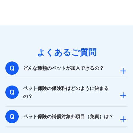
個人情報の第三者提供について
当社ではご本人の同意がある場合または法令に基づく場
合を除き、第三者に提供いたしません。
業務の委託
よくあるご質問
当社は利用目的の達成に必要な範囲内において個人情報
の取り扱いの全部または一部を委託する場合がありま
す。
どんな種類のペットが加入できるの？
個人データの共同利用
ペット保険の保険料はどのように決まる
当社は株式会社NTTドコモとの間で、以下のとおり個
の？
人データを共同利用します。
【共同して利用される利用データの項目】
ペット保険の補償対象外項目（免責）は？
当社又は株式会社NTTドコモがサービス提供等を通じて
取得した、以下の情報などの個人データ