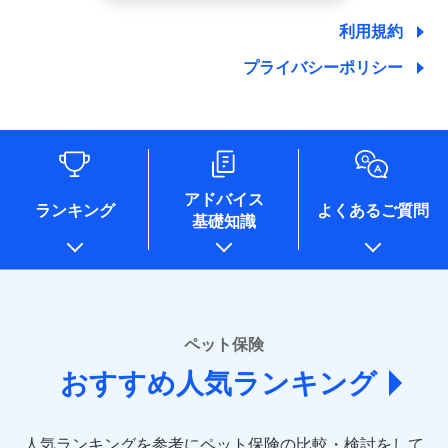
郵便、電話、およびＥメール等により、当社と取引のあるも
しくは委託を受けている保険会社・提携会社の保険その他に
利用規約
関する情報を提供し、金融商品等の契約を勧奨するため、ま
た維持管理等の委託業務遂行のため、またそれらに付帯、関
プライバシーポリシー
連する当社および提携会社のサービスを案内、提供するため
（なお、当社は複数の保険会社と取引があり、取得した個人
情報を取引のある他の保険会社の商品・サービスをご提案す
るために利用させていただくことがあります。）
各種セミナーの開催のため
コンサルティングサービスの実施のため
アドバイス
アンケートやキャンペーン等の実施のため
ランキング
よくあるご質問
上記に係る案内・手続き・管理等付帯業務を行うため
基礎知識
* 当社が委託を受けている保険会社の情報は、保険会社
のホームページに掲載しておりますので、ご確認くださ
い。
■損害保険
ペット保険
あいおいニッセイ同和損害保険株式会社
(https://www.aioinissaydowa.co.jp/)
おすすめ人気ランキング
アクサ損害保険株式会社 (https://www.axa-
direct.co.jp/)
アニコム損害保険株式会社 (https://www.anicom-
人気ランキングを参考にペット保険の比較・検討をして