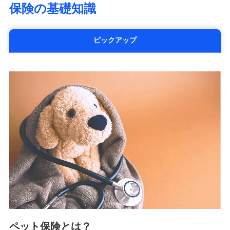
保険の基礎知識
太陽生命保険株式会社（https://www.taiyo-
seimei.co.jp）
チューリッヒ生命保険株式会社
ピックアップ
（https://www.zurichlife.co.jp/）
東京海上日動あんしん生命保険株式会社
（https://www.tmn-anshin.co.jp/）
なないろ生命保険株式会社
（https://www.nanairolife.co.jp/）
日本生命保険相互会社
（https://www.nissay.co.jp）
はなさく生命保険株式会社
（https://www.life8739.co.jp/）
マニュライフ生命保険株式会社
（https://www.manulife.co.jp/）
三井住友海上あいおい生命保険株式会社
（https://www.msa-life.co.jp/）
メットライフ生命株式会社
(https://www.metlife.co.jp/)
メディケア生命保険株式会社
（https://www.medicarelife.com/）
ペット保険とは？