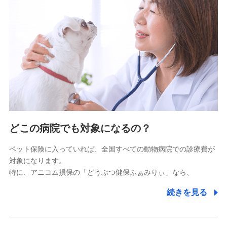
9.お問い合わせ情報
各種お問い合わせに対応するため
10.受託業務の 個人情報
受託業務の遂行およびこれらに準ずる業務の遂行のため
11.マイカー通勤管理クラウド並びに法人向けASPサー
ビスに関してのお問い合わせ情報
各種お問い合わせに対応するため
当社のサービスに関する情報提供や、皆様に有用なお知らせ
をお送りするため
どこの病院でも対象になるの？
アンケートの送付のため
当社のサービスや媒体の運営改善に必要なデータを解析し、
ペット保険に入っていれば、全国すべての動物病院での診療費が
分析するため
対象になります。
当社の対応品質向上やお問い合わせ内容の正確な把握のため
特に、アニコム損保の「どうぶつ健保ふぁみりぃ」なら、
個人情報保護管理者の職名、連絡先
株式会社ドコモ・インシュアランス 営業部長
続きを見る
〒103-0013 東京都中央区日本橋人形町2-14-10 アー
バンネット日本橋ビル 3F
株式会社ドコモ・インシュアランス