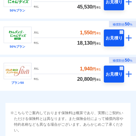
お見積り
45,530
円
年払
※1
50%プラン
50
補償割合
%
1,550
円
月払
※1
お見積り
18,130
円
年払
※1
50%プラン
50
補償割合
%
1,940
円
月払
※1
お見積り
20,800
円
年払
※1
プラン50
こちらでご案内しております保険料は概算であり、実際にご契約い
ただける保険料とは異なります。また保険会社によって補償内容や
特約名称なども異なる場合がございます。あらかじめご了承くださ
い。