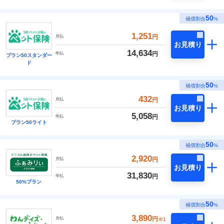
50
補償割合
%
1,251
円
月払
お見積り
14,634
円
年払
プラン50スタンダー
ド
50
補償割合
%
432
円
月払
お見積り
5,058
円
年払
プラン50ライト
50
補償割合
%
2,920
円
月払
お見積り
31,830
円
年払
50%プラン
50
補償割合
%
3,890
円
月払
※1