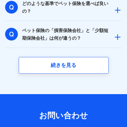
どのような基準でペット保険を選べば良い
基本情報
氏名、電話番号、メールアドレス、お客さまの識別子、属
の？
性、連絡先、dポイントサービスのご利用に関する情報。例
として、dポイントカード番号、性別、年齢、家族構成、住
所、dポイント残高、dポイント利用履歴などが含まれます。
ペット保険の「損害保険会社」と「少額短
利用情報
当社又は株式会社NTTドコモが提供する各種サービスなどの
期保険会社」は何が違うの？
ご契約・ご利用などに関する情報。例として、当社又は株式
会社NTTドコモが提供する各種サービスのご契約状態・ご利
用履歴インターネット利用時の行動に関する情報、アプリケ
ーション利用時の行動に関する情報、購入されたサービスや
商品の名称・購入場所・決済に関する情報、アンケートの回
続きを見る
答に関する情報などが含まれます。
保険関連サービス情報
当社又は株式会社NTTドコモが提供する保険関連サービスに
関して取得し、又は保有する情報。例として、見積請求受付
時、資料請求受付時又はユーザー登録受付時に提供いただい
た情報（氏名、住所、生年月日、性別、保険契約者と被保険
者の関係、保険加入の目的、保険商品の内容、保険料、保険
料のお支払方法、車のメーカーや走行距離などの情報、建物
の構造や築年数などの情報、ペットの種類や年齢など）及び
お問い合わせ
お客様との応対記録 （お客様に提示した比較見積の試算結
果情報、メールマガジンを提供した際のメール内容や送信履