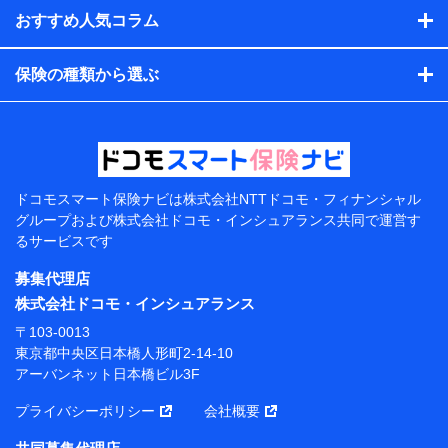
閲覧履歴、購買履歴、ご契約内容等のパーソナルデータを分
おすすめ人気コラム
析して、お客さまの趣味・嗜好・傾向に応じたサービス・商
品等に関するご提案や広告の配信等を行うことがありま
保険の種類から選ぶ
す。）
各種セミナーの開催のため
コンサルティングサービスの実施のため
アンケートやキャンペーン等の実施のため
上記に係る案内・手続き・管理等付帯業務を行うため
【当該個人データの管理について責任を有する者の名
称・住所・代表者名】
ドコモスマート保険ナビは
株式会社NTTドコモ・フィナンシャル
グループおよび
株式会社ドコモ・インシュアランス共同で
運営す
当該個人データを取り扱う各共同利用者（詳細は次のと
るサービスです
おり）
募集代理店
東京都千代田区永田町2丁目11番1号 山王パークタワー
株式会社NTTドコモ 代表取締役社長 前田 義晃
株式会社ドコモ・インシュアランス
〒103-0013
東京都中央区日本橋人形町2-14-10 アーバンネット日
東京都中央区日本橋人形町2-14-10
本橋ビル 3F
アーバンネット日本橋ビル3F
株式会社ドコモ・インシュアランス 代表取締役社
プライバシーポリシー
会社概要
長 吉村 忠義