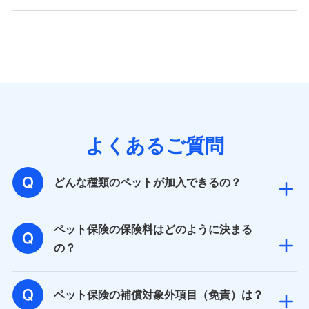
バンネット日本橋ビル 3F
株式会社ドコモ・インシュアランス
個人情報の第三者提供について
当社ではご本人の同意がある場合または法令に基づく場
合を除き、第三者に提供いたしません。
業務の委託
よくあるご質問
当社は利用目的の達成に必要な範囲内において個人情報
の取り扱いの全部または一部を委託する場合がありま
す。
どんな種類のペットが加入できるの？
個人データの共同利用
ペット保険の保険料はどのように決まる
当社は株式会社NTTドコモとの間で、以下のとおり個
の？
人データを共同利用します。
【共同して利用される利用データの項目】
ペット保険の補償対象外項目（免責）は？
当社又は株式会社NTTドコモがサービス提供等を通じて