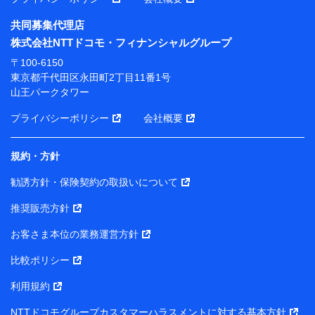
共同募集代理店
※ 当社および株式会社NTTドコモは、お客さまの情報
株式会社NTTドコモ・フィナンシャルグループ
を利用させていただくにあたっては、「NTTドコモ パー
ソナルデータ憲章」に定める行動原則を順守します 。
〒100-6150
※ パーソナルデータダッシュボードの「第三者提供の
東京都千代田区永田町2丁目11番1号
管理」の設定状態にかかわらず、共同利用する場合があ
山王パークタワー
ります。
プライバシーポリシー
会社概要
※ dポイントクラブ会員ではないお客さま（2019年12
月11日以降、一度もdポイントクラブ会員であったこと
がないお客さまに限る）に関する、2019年12月10日以
規約・方針
前に取得した個人データは、こちら の利用目的の範囲内
勧誘方針・保険契約の取扱いについて
に限って共同利用します。
推奨販売方針
当社は株式会社NTTドコモ・フィナンシャルグループ
との間で、以下のとおり個人データを共同利用しま
お客さま本位の業務運営方針
す。
比較ポリシー
【共同して利用される利用データの項目】
利用規約
当社または株式会社NTTドコモ・フィナンシャルグルー
NTTドコモグループカスタマーハラスメントに対する基本方針
プがサービス提供等を通じて取得した、以下の情報など