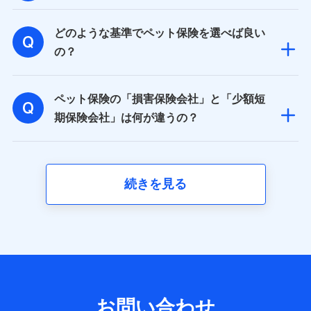
取得した、以下の情報などの個人データ
どのような基準でペット保険を選べば良い
基本情報
氏名、電話番号、メールアドレス、お客さまの識別子、属
の？
性、連絡先、dポイントサービスのご利用に関する情報。例
として、dポイントカード番号、性別、年齢、家族構成、住
所、dポイント残高、dポイント利用履歴などが含まれます。
ペット保険の「損害保険会社」と「少額短
利用情報
当社又は株式会社NTTドコモが提供する各種サービスなどの
期保険会社」は何が違うの？
ご契約・ご利用などに関する情報。例として、当社又は株式
会社NTTドコモが提供する各種サービスのご契約状態・ご利
用履歴インターネット利用時の行動に関する情報、アプリケ
ーション利用時の行動に関する情報、購入されたサービスや
商品の名称・購入場所・決済に関する情報、アンケートの回
続きを見る
答に関する情報などが含まれます。
保険関連サービス情報
当社又は株式会社NTTドコモが提供する保険関連サービスに
関して取得し、又は保有する情報。例として、見積請求受付
時、資料請求受付時又はユーザー登録受付時に提供いただい
た情報（氏名、住所、生年月日、性別、保険契約者と被保険
者の関係、保険加入の目的、保険商品の内容、保険料、保険
料のお支払方法、車のメーカーや走行距離などの情報、建物
の構造や築年数などの情報、ペットの種類や年齢など）及び
お問い合わせ
お客様との応対記録 （お客様に提示した比較見積の試算結