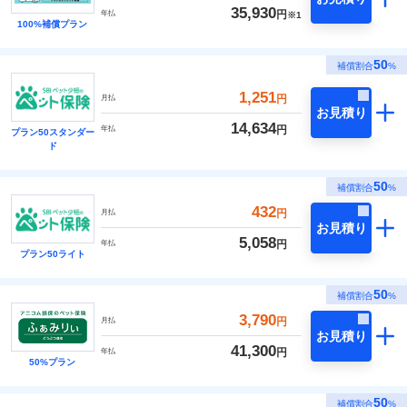
35,930
円
年払
※1
100%補償プラン
50
補償割合
%
1,251
円
月払
お見積り
14,634
円
年払
プラン50スタンダー
ド
50
補償割合
%
432
円
月払
お見積り
5,058
円
年払
プラン50ライト
50
補償割合
%
3,790
円
月払
お見積り
41,300
円
年払
50%プラン
50
補償割合
%