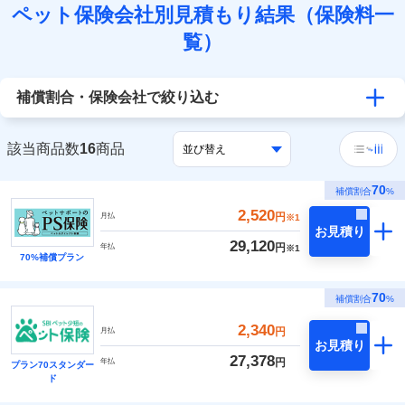
ペット保険会社別見積もり結果（保険料一
覧）
補償割合・保険会社で絞り込む
該当商品数
16
商品
70
補償割合
%
2,520
円
月払
※1
お見積り
29,120
円
年払
※1
70%補償プラン
70
補償割合
%
2,340
円
月払
お見積り
27,378
円
年払
プラン70スタンダー
ド