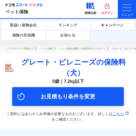
ペット保険
保険比較
ログイン
メニュー
取扱い保険会社
ランキング
キャンペーン
保険の豆知識
お知らせ
ドコモスマート保険ナビ
ペット保険
ペット保険の瞬間！比較見積もりスタート
グレート・ピレニーズ
グレート・ピレニーズの保険料
（犬）
0歳｜7.2kg以下
お見積もり条件を変更
こちら
ご契約にはあらかじめ準備が必要なものがございます。詳しくは
をご確認ください。