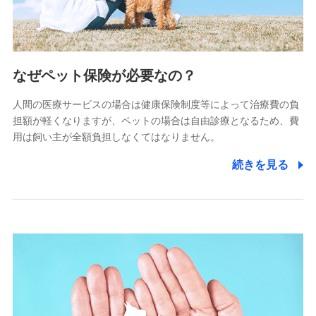
(https://www.littlefamily-ssi.com/)
2.共同募集を行う代理店から受領する個人情報
郵便、電話、およびＥメール等により、当社と取引のあるも
なぜペット保険が必要なの？
しくは委託を受けている保険会社・提携会社の保険その他に
関する情報を提供し、金融商品等の契約を勧奨するため、ま
人間の医療サービスの場合は健康保険制度等によって治療費の負
た維持管理等の委託業務遂行のため、またそれらに付帯、関
連する当社および提携会社のサービスを案内、提供するため
担額が軽くなりますが、ペットの場合は自由診療となるため、費
（なお、当社は複数の保険会社と取引があり、取得した個人
用は飼い主が全額負担しなくてはなりません。
情報を取引のある他の保険会社の商品・サービスをご提案す
るために利用させていただくことがあります。）
続きを見る
上記に係る連絡・手続き・管理等付帯業務を行うため
3.セミナー募集サイトから取得した個人情報
各種セミナーの案内、開催のため
上記に係る連絡・手続き・管理等付帯業務を行うため
4.家族・友達紹介にて取得した個人情報
被紹介者への連絡、及び当社と取引のあるもしくは委託を受
けている保険会社・提携会社の保険その他に関する情報を提