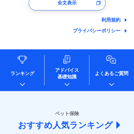
全文表示
ユーザー登録受付および、管理のため
郵便、電話、およびＥメール等により、当社と取引のあるも
しくは委託を受けている保険会社・提携会社の保険その他に
利用規約
関する情報を提供し、金融商品等の契約を勧奨するため、ま
た維持管理等の委託業務遂行のため、またそれらに付帯、関
プライバシーポリシー
連する当社および提携会社のサービスを案内、提供するため
（なお、当社は複数の保険会社と取引があり、取得した個人
情報を取引のある他の保険会社の商品・サービスをご提案す
るために利用させていただくことがあります。）
各種セミナーの開催のため
コンサルティングサービスの実施のため
アドバイス
アンケートやキャンペーン等の実施のため
ランキング
よくあるご質問
上記に係る案内・手続き・管理等付帯業務を行うため
基礎知識
* 当社が委託を受けている保険会社の情報は、保険会社
のホームページに掲載しておりますので、ご確認くださ
い。
■損害保険
ペット保険
あいおいニッセイ同和損害保険株式会社
(https://www.aioinissaydowa.co.jp/)
おすすめ人気ランキング
アクサ損害保険株式会社 (https://www.axa-