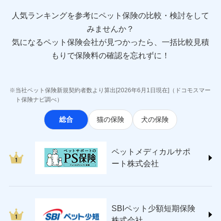
direct.co.jp/)
アニコム損害保険株式会社 (https://www.anicom-
人気ランキングを参考にペット保険の比較・検討をして
sompo.co.jp/)
みませんか？
東京海上ダイレクト損害保険株式会社
気になるペット保険会社が見つかったら、一括比較見積
(https://www.e-design.net/)
AIG損害保険株式会社
もりで保険料の確認を忘れずに！
(https://www.aig.co.jp/sonpo)
ＳＢＩ損害保険株式会社
(https://www.sbisonpo.co.jp/)
当社ペット保険新規契約者数より算出[2026年6月1日現在]（ドコモスマー
ジェイアイ傷害火災保険株式会社
ト保険ナビ調べ）
(https://www.jihoken.co.jp/)
総合
猫の保険
犬の保険
ソニー損害保険株式会社
(https://www.sonysonpo.co.jp/)
損害保険ジャパン株式会社 (https://www.sompo-
ペットメディカルサポ
japan.co.jp/)
ート株式会社
ＳＯＭＰＯダイレクト損害保険株式会社
(https://www.sompo-direct.co.jp/)
チューリッヒ保険会社 (https://www.zurich.co.jp/)
東京海上日動火災保険株式会社
(https://www.tokiomarine-nichido.co.jp/)
SBIペット少額短期保険
日新火災海上保険株式会社
株式会社