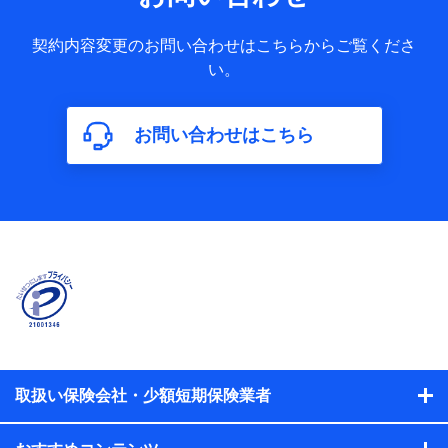
果情報、メールマガジンを提供した際のメール内容や送信履
歴の情報及び保険の更改案内等を提供した際のメール内容や
契約内容変更のお問い合わせはこちらからご覧くださ
送信履歴などの情報）が含まれます。
い。
保険契約情報
当社又は株式会社NTTドコモが取得し、又は保有する保険契
約に関する情報。例として、保険契約者及び被保険者の氏
名、住所、生年月日、性別、保険契約者と被保険者の関係、
お問い合わせはこちら
保険加入の目的、保険商品の内容、保険料、保険料のお支払
方法、車のメーカーや走行距離などの情報、建物の構造や築
年数などの情報、ペットの種類や年齢などの情報などが含ま
れます。
【共同して利用する者の範囲】
当社
株式会社NTTドコモ
【利用する者の利用目的】
当社又は株式会社NTTドコモが提供する保険関連サービスに
おけるユーザ登録受付および管理のため
当社又は株式会社NTTドコモと取引のあるもしくは委託を受
取扱い保険会社・少額短期保険業者
けている保険会社・提携会社の保険その他に関する情報を提
供するため、また維持管理等の委託業務遂行のため、またそ
れらに付帯、関連する当社、株式会社NTTドコモおよび提携