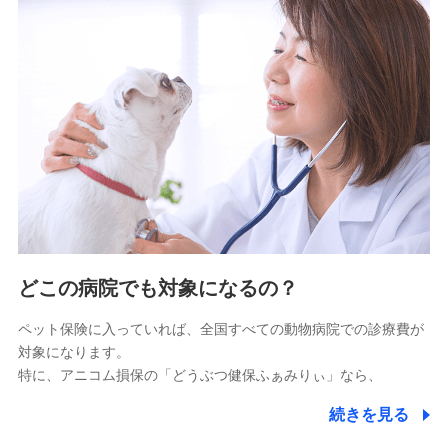
9.お問い合わせ情報
各種お問い合わせに対応するため
10.受託業務の 個人情報
受託業務の遂行およびこれらに準ずる業務の遂行のため
11.マイカー通勤管理クラウド並びに法人向けASPサー
ビスに関してのお問い合わせ情報
各種お問い合わせに対応するため
当社のサービスに関する情報提供や、皆様に有用なお知らせ
をお送りするため
どこの病院でも対象になるの？
アンケートの送付のため
当社のサービスや媒体の運営改善に必要なデータを解析し、
ペット保険に入っていれば、全国すべての動物病院での診療費が
分析するため
対象になります。
当社の対応品質向上やお問い合わせ内容の正確な把握のため
特に、アニコム損保の「どうぶつ健保ふぁみりぃ」なら、
個人情報保護管理者の職名、連絡先
株式会社ドコモ・インシュアランス 営業部長
続きを見る
〒103-0013 東京都中央区日本橋人形町2-14-10 アー