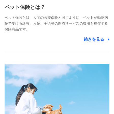
メディケア生命保険株式会社
（https://www.medicarelife.com/）
ペット保険とは？
■少額短期保険
ペット保険とは、人間の医療保険と同じように、ペットが動物病
株式会社アシロ少額短期保険
院で受ける診察、入院、手術等の医療サービスの費用を補償する
(https://kailash.co.jp/)
保険商品です。
SBIいきいき少額短期保険会社 (https://www.i-
sedai.com/)
続きを見る
SBIペット少額短期保険株式会社
(https://www.sbipet-ssi.co.jp/)
SBIリスタ少額短期保険会社
(https://www.jishin.co.jp/)
スマートプラス少額短期保険株式会社
（https://www.smartplus-insurance.com/）
チューリッヒ少額短期保険株式会社
(https://www.zurichssi.co.jp/)
Tokio Marine X少額短期保険株式会社
(https://www.tokiomarine-x.co.jp/)
ペットメディカルサポート株式会社
(https://pshoken.co.jp/)
リトルファミリー少額短期保険株式会社