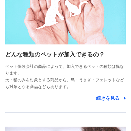
供し、金融商品等の契約を勧奨するため
アンケートやキャンペーン等の実施のため
上記に係る連絡・手続き・管理等付帯業務を行うため
5.通話録音にて取得する情報
電話対応の品質向上およびお問合せ内容の正確な把握のため
6.採用応募者の個人情報
どんな種類のペットが加入できるの？
採用選考および入社手続を実施するため
ペット保険会社の商品によって、加入できるペットの種類は異な
ります。
7.社員（従業者）の個人情報
犬・猫のみを対象とする商品から、鳥・うさぎ・フェレットなど
人事･勤怠･健康・労務等の管理、給与支給、福利厚生・採用
も対象となる商品などもあります。
退職関連処理等の各種手続きのため、当社と従業員または従
業員同士の連絡のため
続きを見る
8.取引先個人情報
取引先としての選定業務、営業情報の提供業務、契約締結手
続き業務、取引管理業務、およびこれらに準ずる業務の遂行
のため