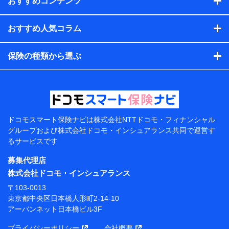
おすすめコンテンツ
会社のサービスを案内、提供するため
（各サービスで取得したサービス利用履歴、ウェブサイトの
閲覧履歴、購買履歴、ご契約内容等のパーソナルデータを分
おすすめ人気コラム
析して、お客さまの趣味・嗜好・傾向に応じたサービス・商
品等に関するご提案や広告の配信等を行うことがありま
保険の種類から選ぶ
す。）
各種セミナーの開催のため
コンサルティングサービスの実施のため
アンケートやキャンペーン等の実施のため
上記に係る案内・手続き・管理等付帯業務を行うため
【当該個人データの管理について責任を有する者の名
称・住所・代表者名】
ドコモスマート保険ナビは
株式会社NTTドコモ・フィナンシャル
グループおよび
株式会社ドコモ・インシュアランス共同で
運営す
当該個人データを取り扱う各共同利用者（詳細は次のと
るサービスです
おり）
募集代理店
東京都千代田区永田町2丁目11番1号 山王パークタワー
株式会社NTTドコモ 代表取締役社長 前田 義晃
株式会社ドコモ・インシュアランス
〒103-0013
東京都中央区日本橋人形町2-14-10 アーバンネット日
東京都中央区日本橋人形町2-14-10
本橋ビル 3F
アーバンネット日本橋ビル3F
株式会社ドコモ・インシュアランス 代表取締役社
プライバシーポリシー
会社概要
長 吉村 忠義