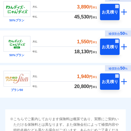
3,890
円
月払
※1
お見積り
45,530
円
年払
※1
50%プラン
50
補償割合
%
1,550
円
月払
※1
お見積り
18,130
円
年払
※1
50%プラン
50
補償割合
%
1,940
円
月払
※1
お見積り
20,800
円
年払
※1
プラン50
こちらでご案内しております保険料は概算であり、実際にご契約い
ただける保険料とは異なります。また保険会社によって補償内容や
特約名称なども異なる場合がございます。あらかじめご了承くださ