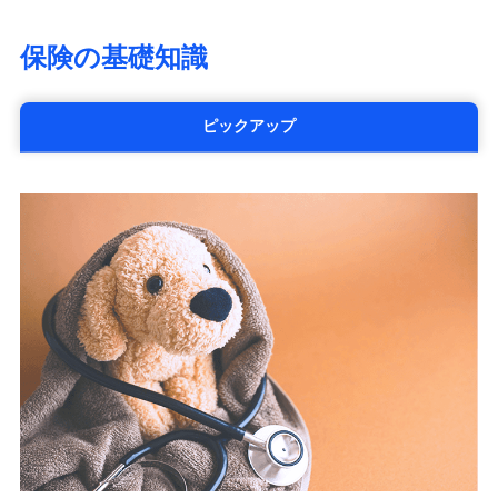
大樹生命保険株式会社（https://www.taiju-
life.co.jp）
保険の基礎知識
太陽生命保険株式会社（https://www.taiyo-
seimei.co.jp）
チューリッヒ生命保険株式会社
ピックアップ
（https://www.zurichlife.co.jp/）
東京海上日動あんしん生命保険株式会社
（https://www.tmn-anshin.co.jp/）
なないろ生命保険株式会社
（https://www.nanairolife.co.jp/）
日本生命保険相互会社
（https://www.nissay.co.jp）
はなさく生命保険株式会社
（https://www.life8739.co.jp/）
マニュライフ生命保険株式会社
（https://www.manulife.co.jp/）
三井住友海上あいおい生命保険株式会社
（https://www.msa-life.co.jp/）
メットライフ生命株式会社
(https://www.metlife.co.jp/)