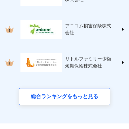
(https://www.nisshinfire.co.jp/)
ペット＆ファミリー損害保険株式会社
(https://www.petfamilyins.co.jp/)
三井住友海上火災保険株式会社 (https://www.ms-
アニコム損害保険株式
ins.com/)
会社
三井ダイレクト損害保険株式会社
(https://www.mitsui-direct.co.jp/)
■生命保険
リトルファミリー少額
アクサ生命保険株式会社
短期保険株式会社
（https://www.axa.co.jp/）
SBI生命保険株式会社（https://www.sbilife.co.jp/）
FWD生命保険株式会社
（https://www.fwdlife.co.jp/）
ソニー生命保険株式会社
総合ランキングをもっと見る
（https://www.sonylife.co.jp）
SOMPOひまわり生命保険株式会社
（https://www.himawari-life.co.jp/）
第一ネオ生命保険株式会社
（https://neofirst.co.jp/）