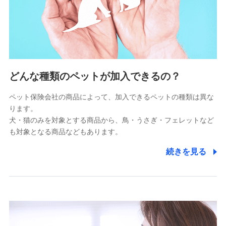
上記に係る連絡・手続き・管理等付帯業務を行うため
5.通話録音にて取得する情報
電話対応の品質向上およびお問合せ内容の正確な把握のため
6.採用応募者の個人情報
どんな種類のペットが加入できるの？
採用選考および入社手続を実施するため
ペット保険会社の商品によって、加入できるペットの種類は異な
ります。
7.社員（従業者）の個人情報
犬・猫のみを対象とする商品から、鳥・うさぎ・フェレットなど
人事･勤怠･健康・労務等の管理、給与支給、福利厚生・採用
も対象となる商品などもあります。
退職関連処理等の各種手続きのため、当社と従業員または従
業員同士の連絡のため
続きを見る
8.取引先個人情報
取引先としての選定業務、営業情報の提供業務、契約締結手
続き業務、取引管理業務、およびこれらに準ずる業務の遂行
のため