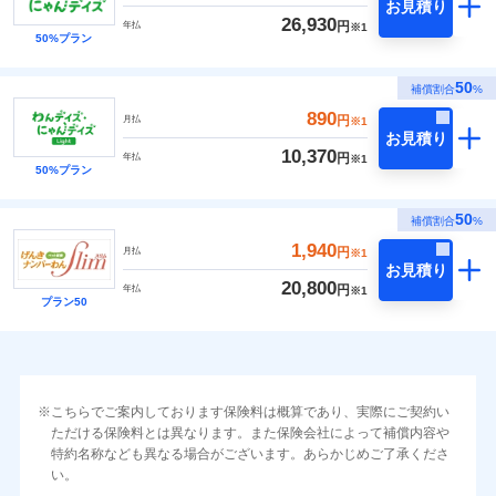
お見積り
26,930
円
年払
※1
50%プラン
50
補償割合
%
890
円
月払
※1
お見積り
10,370
円
年払
※1
50%プラン
50
補償割合
%
1,940
円
月払
※1
お見積り
20,800
円
年払
※1
プラン50
こちらでご案内しております保険料は概算であり、実際にご契約い
ただける保険料とは異なります。また保険会社によって補償内容や
特約名称なども異なる場合がございます。あらかじめご了承くださ
い。