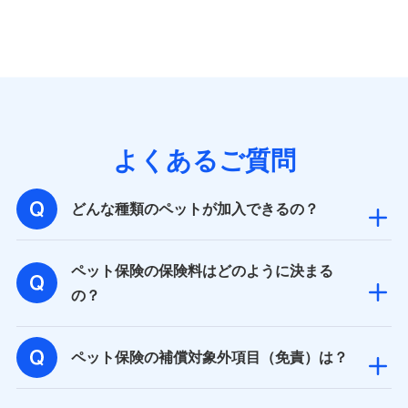
個人情報の第三者提供について
当社ではご本人の同意がある場合または法令に基づく場
合を除き、第三者に提供いたしません。
業務の委託
よくあるご質問
当社は利用目的の達成に必要な範囲内において個人情報
の取り扱いの全部または一部を委託する場合がありま
す。
どんな種類のペットが加入できるの？
個人データの共同利用
ペット保険の保険料はどのように決まる
当社は株式会社NTTドコモとの間で、以下のとおり個
の？
人データを共同利用します。
【共同して利用される利用データの項目】
ペット保険の補償対象外項目（免責）は？
当社又は株式会社NTTドコモがサービス提供等を通じて
取得した、以下の情報などの個人データ