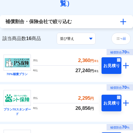
覧）
補償割合・保険会社で絞り込む
該当商品数
16
商品
70
補償割合
%
2,360
円
月払
※1
お見積り
27,240
円
年払
※1
70%補償プラン
70
補償割合
%
2,295
円
月払
お見積り
26,856
円
年払
プラン70スタンダー
ド
70
補償割合
%