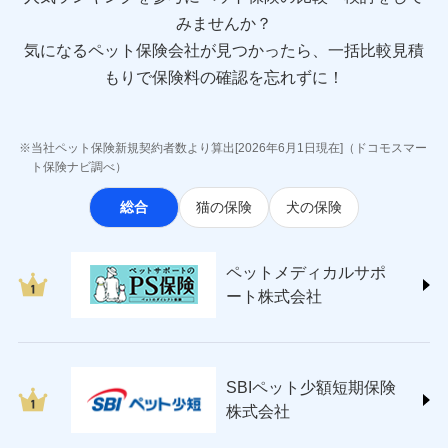
sompo.co.jp/)
みませんか？
東京海上ダイレクト損害保険株式会社
気になるペット保険会社が見つかったら、一括比較見積
(https://www.e-design.net/)
AIG損害保険株式会社
もりで保険料の確認を忘れずに！
(https://www.aig.co.jp/sonpo)
ＳＢＩ損害保険株式会社
(https://www.sbisonpo.co.jp/)
当社ペット保険新規契約者数より算出[2026年6月1日現在]（ドコモスマー
ジェイアイ傷害火災保険株式会社
ト保険ナビ調べ）
(https://www.jihoken.co.jp/)
総合
猫の保険
犬の保険
ソニー損害保険株式会社
(https://www.sonysonpo.co.jp/)
損害保険ジャパン株式会社 (https://www.sompo-
ペットメディカルサポ
japan.co.jp/)
ート株式会社
ＳＯＭＰＯダイレクト損害保険株式会社
(https://www.sompo-direct.co.jp/)
チューリッヒ保険会社 (https://www.zurich.co.jp/)
東京海上日動火災保険株式会社
(https://www.tokiomarine-nichido.co.jp/)
SBIペット少額短期保険
日新火災海上保険株式会社
株式会社
(https://www.nisshinfire.co.jp/)