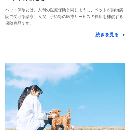
■少額短期保険
ペット保険とは、人間の医療保険と同じように、ペットが動物病
株式会社アシロ少額短期保険
院で受ける診察、入院、手術等の医療サービスの費用を補償する
(https://kailash.co.jp/)
保険商品です。
SBIいきいき少額短期保険会社 (https://www.i-
sedai.com/)
続きを見る
SBIペット少額短期保険株式会社
(https://www.sbipet-ssi.co.jp/)
SBIリスタ少額短期保険会社
(https://www.jishin.co.jp/)
スマートプラス少額短期保険株式会社
（https://www.smartplus-insurance.com/）
チューリッヒ少額短期保険株式会社
(https://www.zurichssi.co.jp/)
Tokio Marine X少額短期保険株式会社
(https://www.tokiomarine-x.co.jp/)
ペットメディカルサポート株式会社
(https://pshoken.co.jp/)
リトルファミリー少額短期保険株式会社
(https://www.littlefamily-ssi.com/)