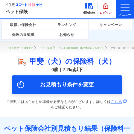
ペット保険
保険比較
ログイン
メニュー
取扱い保険会社
ランキング
キャンペーン
保険の豆知識
お知らせ
ドコモスマート保険ナビ
ペット保険
ペット保険の瞬間！比較見積もりスタート
甲斐（犬）のペット保
甲斐（犬）の保険料（犬）
0歳｜7.2kg以下
お見積もり条件を変更
こちら
ご契約にはあらかじめ準備が必要なものがございます。詳しくは
をご確認ください。
ペット保険会社別見積もり結果（保険料一