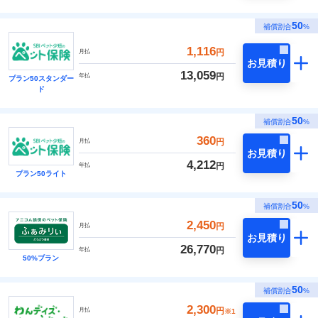
50
補償割合
%
1,116
円
月払
お見積り
13,059
円
年払
プラン50スタンダー
ド
50
補償割合
%
360
円
月払
お見積り
4,212
円
年払
プラン50ライト
50
補償割合
%
2,450
円
月払
お見積り
26,770
円
年払
50%プラン
50
補償割合
%
2,300
円
月払
※1