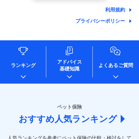
郵便、電話、およびＥメール等により、当社と取引のあるも
しくは委託を受けている保険会社・提携会社の保険その他に
利用規約
関する情報を提供し、金融商品等の契約を勧奨するため、ま
た維持管理等の委託業務遂行のため、またそれらに付帯、関
プライバシーポリシー
連する当社および提携会社のサービスを案内、提供するため
（なお、当社は複数の保険会社と取引があり、取得した個人
情報を取引のある他の保険会社の商品・サービスをご提案す
るために利用させていただくことがあります。）
各種セミナーの開催のため
コンサルティングサービスの実施のため
アドバイス
アンケートやキャンペーン等の実施のため
ランキング
よくあるご質問
上記に係る案内・手続き・管理等付帯業務を行うため
基礎知識
* 当社が委託を受けている保険会社の情報は、保険会社
のホームページに掲載しておりますので、ご確認くださ
い。
■損害保険
ペット保険
あいおいニッセイ同和損害保険株式会社
(https://www.aioinissaydowa.co.jp/)
おすすめ人気ランキング
アクサ損害保険株式会社 (https://www.axa-
direct.co.jp/)
アニコム損害保険株式会社 (https://www.anicom-
人気ランキングを参考にペット保険の比較・検討をして