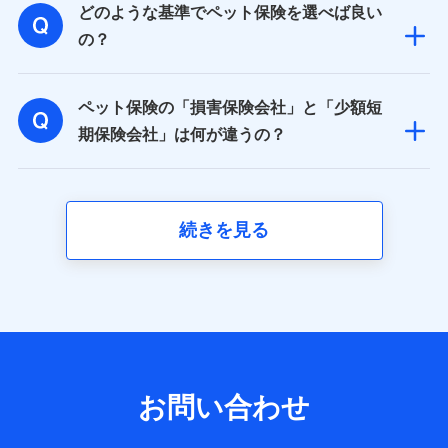
どのような基準でペット保険を選べば良い
基本情報
氏名、電話番号、メールアドレス、お客さまの識別子、属
の？
性、連絡先、dポイントサービスのご利用に関する情報。例
として、dポイントカード番号、性別、年齢、家族構成、住
所、dポイント残高、dポイント利用履歴などが含まれます。
ペット保険の「損害保険会社」と「少額短
利用情報
当社又は株式会社NTTドコモが提供する各種サービスなどの
期保険会社」は何が違うの？
ご契約・ご利用などに関する情報。例として、当社又は株式
会社NTTドコモが提供する各種サービスのご契約状態・ご利
用履歴インターネット利用時の行動に関する情報、アプリケ
ーション利用時の行動に関する情報、購入されたサービスや
商品の名称・購入場所・決済に関する情報、アンケートの回
続きを見る
答に関する情報などが含まれます。
保険関連サービス情報
当社又は株式会社NTTドコモが提供する保険関連サービスに
関して取得し、又は保有する情報。例として、見積請求受付
時、資料請求受付時又はユーザー登録受付時に提供いただい
た情報（氏名、住所、生年月日、性別、保険契約者と被保険
者の関係、保険加入の目的、保険商品の内容、保険料、保険
料のお支払方法、車のメーカーや走行距離などの情報、建物
の構造や築年数などの情報、ペットの種類や年齢など）及び
お問い合わせ
お客様との応対記録 （お客様に提示した比較見積の試算結
果情報、メールマガジンを提供した際のメール内容や送信履