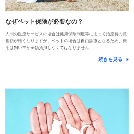
2.共同募集を行う代理店から受領する個人情報
郵便、電話、およびＥメール等により、当社と取引のあるも
なぜペット保険が必要なの？
しくは委託を受けている保険会社・提携会社の保険その他に
関する情報を提供し、金融商品等の契約を勧奨するため、ま
人間の医療サービスの場合は健康保険制度等によって治療費の負
た維持管理等の委託業務遂行のため、またそれらに付帯、関
連する当社および提携会社のサービスを案内、提供するため
担額が軽くなりますが、ペットの場合は自由診療となるため、費
（なお、当社は複数の保険会社と取引があり、取得した個人
用は飼い主が全額負担しなくてはなりません。
情報を取引のある他の保険会社の商品・サービスをご提案す
るために利用させていただくことがあります。）
続きを見る
上記に係る連絡・手続き・管理等付帯業務を行うため
3.セミナー募集サイトから取得した個人情報
各種セミナーの案内、開催のため
上記に係る連絡・手続き・管理等付帯業務を行うため
4.家族・友達紹介にて取得した個人情報
被紹介者への連絡、及び当社と取引のあるもしくは委託を受
けている保険会社・提携会社の保険その他に関する情報を提
供し、金融商品等の契約を勧奨するため
アンケートやキャンペーン等の実施のため