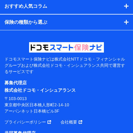
閲覧履歴、購買履歴、ご契約内容等のパーソナルデータを分
おすすめ人気コラム
析して、お客さまの趣味・嗜好・傾向に応じたサービス・商
品等に関するご提案や広告の配信等を行うことがありま
保険の種類から選ぶ
す。）
各種セミナーの開催のため
コンサルティングサービスの実施のため
アンケートやキャンペーン等の実施のため
上記に係る案内・手続き・管理等付帯業務を行うため
【当該個人データの管理について責任を有する者の名
称・住所・代表者名】
ドコモスマート保険ナビは
株式会社NTTドコモ・フィナンシャル
グループおよび
株式会社ドコモ・インシュアランス共同で
運営す
当該個人データを取り扱う各共同利用者（詳細は次のと
るサービスです
おり）
募集代理店
東京都千代田区永田町2丁目11番1号 山王パークタワー
株式会社NTTドコモ 代表取締役社長 前田 義晃
株式会社ドコモ・インシュアランス
〒103-0013
東京都中央区日本橋人形町2-14-10 アーバンネット日
東京都中央区日本橋人形町2-14-10
本橋ビル 3F
アーバンネット日本橋ビル3F
株式会社ドコモ・インシュアランス 代表取締役社
プライバシーポリシー
会社概要
長 吉村 忠義