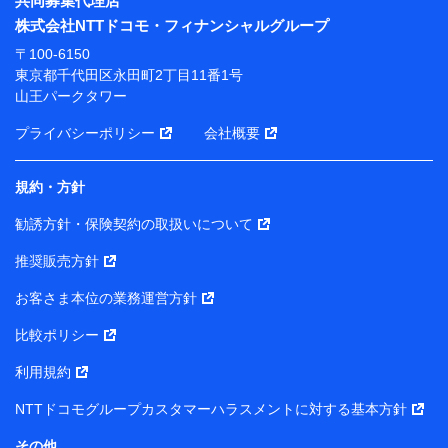
共同募集代理店
※ 当社および株式会社NTTドコモは、お客さまの情報
株式会社NTTドコモ・フィナンシャルグループ
を利用させていただくにあたっては、「NTTドコモ パー
ソナルデータ憲章」に定める行動原則を順守します 。
〒100-6150
※ パーソナルデータダッシュボードの「第三者提供の
東京都千代田区永田町2丁目11番1号
管理」の設定状態にかかわらず、共同利用する場合があ
山王パークタワー
ります。
プライバシーポリシー
会社概要
※ dポイントクラブ会員ではないお客さま（2019年12
月11日以降、一度もdポイントクラブ会員であったこと
がないお客さまに限る）に関する、2019年12月10日以
規約・方針
前に取得した個人データは、こちら の利用目的の範囲内
勧誘方針・保険契約の取扱いについて
に限って共同利用します。
推奨販売方針
当社は株式会社NTTドコモ・フィナンシャルグループ
との間で、以下のとおり個人データを共同利用しま
お客さま本位の業務運営方針
す。
比較ポリシー
【共同して利用される利用データの項目】
利用規約
当社または株式会社NTTドコモ・フィナンシャルグルー
NTTドコモグループカスタマーハラスメントに対する基本方針
プがサービス提供等を通じて取得した、以下の情報など
の個人データ
その他