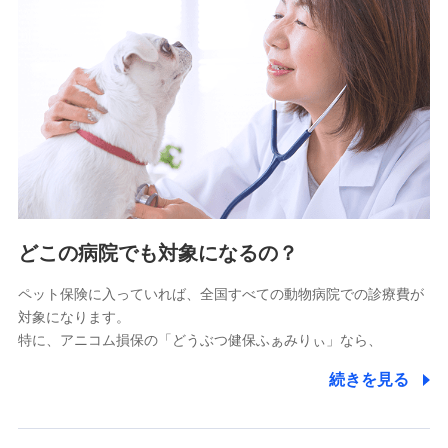
9.お問い合わせ情報
各種お問い合わせに対応するため
10.受託業務の 個人情報
受託業務の遂行およびこれらに準ずる業務の遂行のため
11.マイカー通勤管理クラウド並びに法人向けASPサー
ビスに関してのお問い合わせ情報
各種お問い合わせに対応するため
当社のサービスに関する情報提供や、皆様に有用なお知らせ
をお送りするため
どこの病院でも対象になるの？
アンケートの送付のため
当社のサービスや媒体の運営改善に必要なデータを解析し、
ペット保険に入っていれば、全国すべての動物病院での診療費が
分析するため
対象になります。
当社の対応品質向上やお問い合わせ内容の正確な把握のため
特に、アニコム損保の「どうぶつ健保ふぁみりぃ」なら、
個人情報保護管理者の職名、連絡先
株式会社ドコモ・インシュアランス 営業部長
続きを見る
〒103-0013 東京都中央区日本橋人形町2-14-10 アー
バンネット日本橋ビル 3F
株式会社ドコモ・インシュアランス