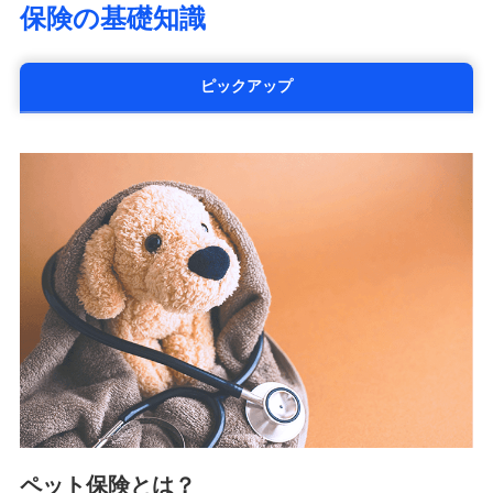
保険の基礎知識
太陽生命保険株式会社（https://www.taiyo-
seimei.co.jp）
チューリッヒ生命保険株式会社
ピックアップ
（https://www.zurichlife.co.jp/）
東京海上日動あんしん生命保険株式会社
（https://www.tmn-anshin.co.jp/）
なないろ生命保険株式会社
（https://www.nanairolife.co.jp/）
日本生命保険相互会社
（https://www.nissay.co.jp）
はなさく生命保険株式会社
（https://www.life8739.co.jp/）
マニュライフ生命保険株式会社
（https://www.manulife.co.jp/）
三井住友海上あいおい生命保険株式会社
（https://www.msa-life.co.jp/）
メットライフ生命株式会社
(https://www.metlife.co.jp/)
メディケア生命保険株式会社
（https://www.medicarelife.com/）
ペット保険とは？