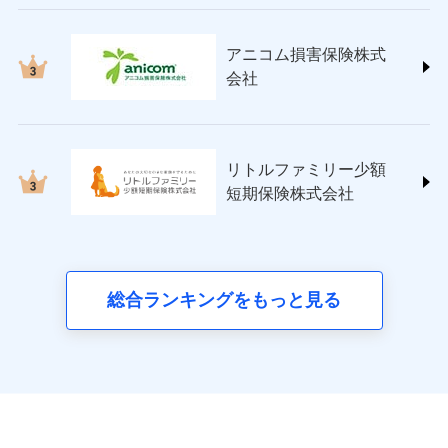
ペット＆ファミリー損害保険株式会社
(https://www.petfamilyins.co.jp/)
三井住友海上火災保険株式会社 (https://www.ms-
アニコム損害保険株式
ins.com/)
会社
三井ダイレクト損害保険株式会社
(https://www.mitsui-direct.co.jp/)
■生命保険
リトルファミリー少額
アクサ生命保険株式会社
短期保険株式会社
（https://www.axa.co.jp/）
SBI生命保険株式会社（https://www.sbilife.co.jp/）
FWD生命保険株式会社
（https://www.fwdlife.co.jp/）
ソニー生命保険株式会社
総合ランキングをもっと見る
（https://www.sonylife.co.jp）
SOMPOひまわり生命保険株式会社
（https://www.himawari-life.co.jp/）
第一ネオ生命保険株式会社
（https://neofirst.co.jp/）
大樹生命保険株式会社（https://www.taiju-
life.co.jp）