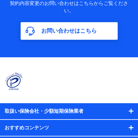
歴の情報及び保険の更改案内等を提供した際のメール内容や
契約内容変更のお問い合わせはこちらからご覧くださ
送信履歴などの情報）が含まれます。
い。
保険契約情報
当社又は株式会社NTTドコモが取得し、又は保有する保険契
約に関する情報。例として、保険契約者及び被保険者の氏
名、住所、生年月日、性別、保険契約者と被保険者の関係、
お問い合わせはこちら
保険加入の目的、保険商品の内容、保険料、保険料のお支払
方法、車のメーカーや走行距離などの情報、建物の構造や築
年数などの情報、ペットの種類や年齢などの情報などが含ま
れます。
【共同して利用する者の範囲】
当社
株式会社NTTドコモ
【利用する者の利用目的】
当社又は株式会社NTTドコモが提供する保険関連サービスに
おけるユーザ登録受付および管理のため
当社又は株式会社NTTドコモと取引のあるもしくは委託を受
取扱い保険会社・少額短期保険業者
けている保険会社・提携会社の保険その他に関する情報を提
供するため、また維持管理等の委託業務遂行のため、またそ
れらに付帯、関連する当社、株式会社NTTドコモおよび提携
おすすめコンテンツ
会社のサービスを案内、提供するため
（各サービスで取得したサービス利用履歴、ウェブサイトの