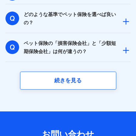
取得した、以下の情報などの個人データ
どのような基準でペット保険を選べば良い
基本情報
氏名、電話番号、メールアドレス、お客さまの識別子、属
の？
性、連絡先、dポイントサービスのご利用に関する情報。例
として、dポイントカード番号、性別、年齢、家族構成、住
所、dポイント残高、dポイント利用履歴などが含まれます。
ペット保険の「損害保険会社」と「少額短
利用情報
当社又は株式会社NTTドコモが提供する各種サービスなどの
期保険会社」は何が違うの？
ご契約・ご利用などに関する情報。例として、当社又は株式
会社NTTドコモが提供する各種サービスのご契約状態・ご利
用履歴インターネット利用時の行動に関する情報、アプリケ
ーション利用時の行動に関する情報、購入されたサービスや
商品の名称・購入場所・決済に関する情報、アンケートの回
続きを見る
答に関する情報などが含まれます。
保険関連サービス情報
当社又は株式会社NTTドコモが提供する保険関連サービスに
関して取得し、又は保有する情報。例として、見積請求受付
時、資料請求受付時又はユーザー登録受付時に提供いただい
た情報（氏名、住所、生年月日、性別、保険契約者と被保険
者の関係、保険加入の目的、保険商品の内容、保険料、保険
料のお支払方法、車のメーカーや走行距離などの情報、建物
の構造や築年数などの情報、ペットの種類や年齢など）及び
お問い合わせ
お客様との応対記録 （お客様に提示した比較見積の試算結