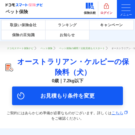
ペット保険
保険比較
ログイン
メニュー
取扱い保険会社
ランキング
キャンペーン
保険の豆知識
お知らせ
ドコモスマート保険ナビ
ペット保険
ペット保険の瞬間！比較見積もりスタート
オーストラリアン・ケ
オーストラリアン・ケルピーの保
険料（犬）
0歳｜7.2kg以下
お見積もり条件を変更
こちら
ご契約にはあらかじめ準備が必要なものがございます。詳しくは
をご確認ください。