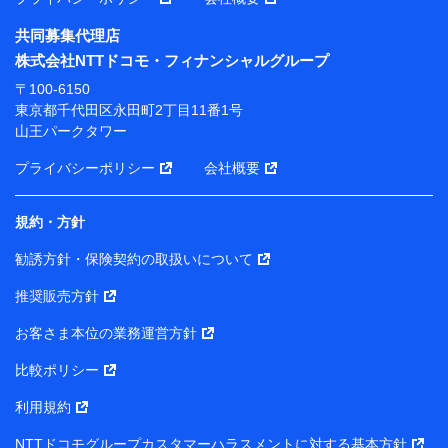
共同募集代理店
※ 当社および株式会社NTTドコモは、お客さまの情報
株式会社NTTドコモ・フィナンシャルグループ
を利用させていただくにあたっては、「NTTドコモ パー
ソナルデータ憲章」に定める行動原則を順守します 。
〒100-6150
※ パーソナルデータダッシュボードの「第三者提供の
東京都千代田区永田町2丁目11番1号
管理」の設定状態にかかわらず、共同利用する場合があ
山王パークタワー
ります。
プライバシーポリシー
会社概要
※ dポイントクラブ会員ではないお客さま（2019年12
月11日以降、一度もdポイントクラブ会員であったこと
がないお客さまに限る）に関する、2019年12月10日以
規約・方針
前に取得した個人データは、こちら の利用目的の範囲内
勧誘方針・保険契約の取扱いについて
に限って共同利用します。
推奨販売方針
当社は株式会社NTTドコモ・フィナンシャルグループ
との間で、以下のとおり個人データを共同利用しま
お客さま本位の業務運営方針
す。
比較ポリシー
【共同して利用される利用データの項目】
利用規約
当社または株式会社NTTドコモ・フィナンシャルグルー
NTTドコモグループカスタマーハラスメントに対する基本方針
プがサービス提供等を通じて取得した、以下の情報など