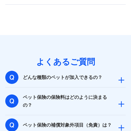
バンネット日本橋ビル 3F
株式会社ドコモ・インシュアランス
個人情報の第三者提供について
当社ではご本人の同意がある場合または法令に基づく場
合を除き、第三者に提供いたしません。
業務の委託
よくあるご質問
当社は利用目的の達成に必要な範囲内において個人情報
の取り扱いの全部または一部を委託する場合がありま
す。
どんな種類のペットが加入できるの？
個人データの共同利用
ペット保険の保険料はどのように決まる
当社は株式会社NTTドコモとの間で、以下のとおり個
の？
人データを共同利用します。
【共同して利用される利用データの項目】
ペット保険の補償対象外項目（免責）は？
当社又は株式会社NTTドコモがサービス提供等を通じて