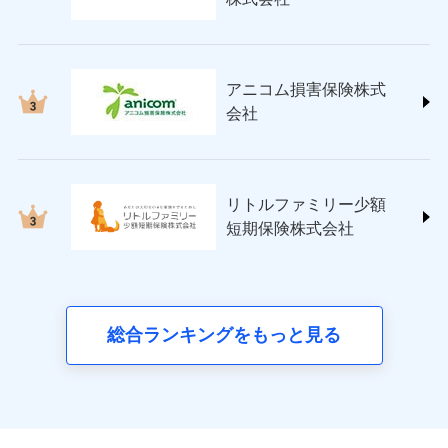
(https://www.nisshinfire.co.jp/)
ペット＆ファミリー損害保険株式会社
(https://www.petfamilyins.co.jp/)
三井住友海上火災保険株式会社 (https://www.ms-
アニコム損害保険株式
ins.com/)
会社
三井ダイレクト損害保険株式会社
(https://www.mitsui-direct.co.jp/)
■生命保険
リトルファミリー少額
アクサ生命保険株式会社
短期保険株式会社
（https://www.axa.co.jp/）
SBI生命保険株式会社（https://www.sbilife.co.jp/）
FWD生命保険株式会社
（https://www.fwdlife.co.jp/）
ソニー生命保険株式会社
総合ランキングをもっと見る
（https://www.sonylife.co.jp）
SOMPOひまわり生命保険株式会社
（https://www.himawari-life.co.jp/）
第一ネオ生命保険株式会社
（https://neofirst.co.jp/）