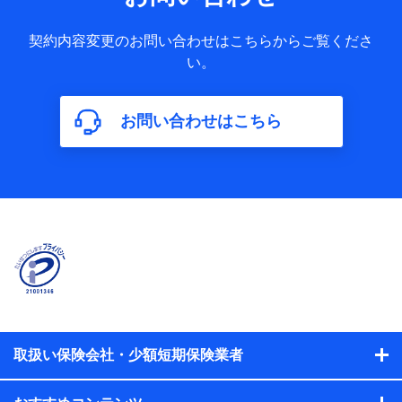
果情報、メールマガジンを提供した際のメール内容や送信履
歴の情報及び保険の更改案内等を提供した際のメール内容や
契約内容変更のお問い合わせはこちらからご覧くださ
送信履歴などの情報）が含まれます。
い。
保険契約情報
当社又は株式会社NTTドコモが取得し、又は保有する保険契
約に関する情報。例として、保険契約者及び被保険者の氏
名、住所、生年月日、性別、保険契約者と被保険者の関係、
お問い合わせはこちら
保険加入の目的、保険商品の内容、保険料、保険料のお支払
方法、車のメーカーや走行距離などの情報、建物の構造や築
年数などの情報、ペットの種類や年齢などの情報などが含ま
れます。
【共同して利用する者の範囲】
当社
株式会社NTTドコモ
【利用する者の利用目的】
当社又は株式会社NTTドコモが提供する保険関連サービスに
おけるユーザ登録受付および管理のため
当社又は株式会社NTTドコモと取引のあるもしくは委託を受
取扱い保険会社・少額短期保険業者
けている保険会社・提携会社の保険その他に関する情報を提
供するため、また維持管理等の委託業務遂行のため、またそ
れらに付帯、関連する当社、株式会社NTTドコモおよび提携