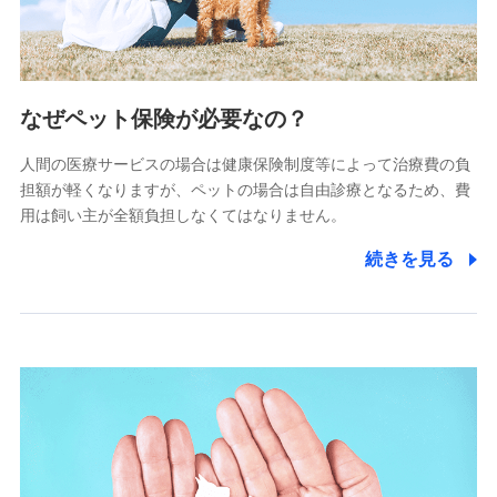
(https://www.littlefamily-ssi.com/)
2.共同募集を行う代理店から受領する個人情報
郵便、電話、およびＥメール等により、当社と取引のあるも
なぜペット保険が必要なの？
しくは委託を受けている保険会社・提携会社の保険その他に
関する情報を提供し、金融商品等の契約を勧奨するため、ま
人間の医療サービスの場合は健康保険制度等によって治療費の負
た維持管理等の委託業務遂行のため、またそれらに付帯、関
連する当社および提携会社のサービスを案内、提供するため
担額が軽くなりますが、ペットの場合は自由診療となるため、費
（なお、当社は複数の保険会社と取引があり、取得した個人
用は飼い主が全額負担しなくてはなりません。
情報を取引のある他の保険会社の商品・サービスをご提案す
るために利用させていただくことがあります。）
続きを見る
上記に係る連絡・手続き・管理等付帯業務を行うため
3.セミナー募集サイトから取得した個人情報
各種セミナーの案内、開催のため
上記に係る連絡・手続き・管理等付帯業務を行うため
4.家族・友達紹介にて取得した個人情報
被紹介者への連絡、及び当社と取引のあるもしくは委託を受
けている保険会社・提携会社の保険その他に関する情報を提