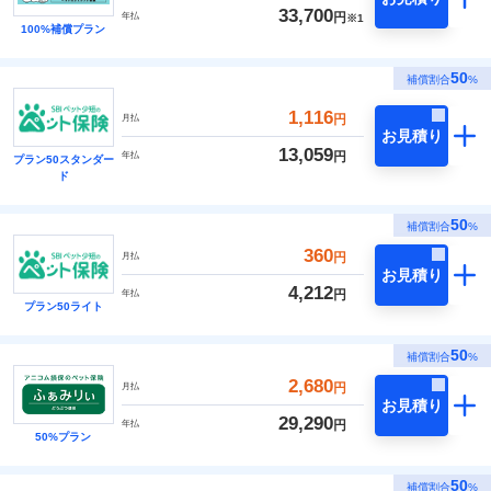
33,700
円
年払
※1
100%補償プラン
50
補償割合
%
1,116
円
月払
お見積り
13,059
円
年払
プラン50スタンダー
ド
50
補償割合
%
360
円
月払
お見積り
4,212
円
年払
プラン50ライト
50
補償割合
%
2,680
円
月払
お見積り
29,290
円
年払
50%プラン
50
補償割合
%