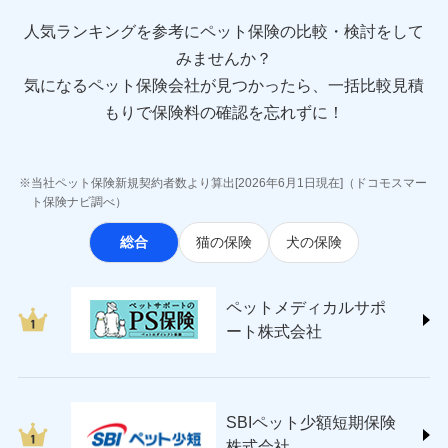
direct.co.jp/)
アニコム損害保険株式会社 (https://www.anicom-
人気ランキングを参考にペット保険の比較・検討をして
sompo.co.jp/)
みませんか？
東京海上ダイレクト損害保険株式会社
気になるペット保険会社が見つかったら、一括比較見積
(https://www.e-design.net/)
AIG損害保険株式会社
もりで保険料の確認を忘れずに！
(https://www.aig.co.jp/sonpo)
ＳＢＩ損害保険株式会社
(https://www.sbisonpo.co.jp/)
当社ペット保険新規契約者数より算出[2026年6月1日現在]（ドコモスマー
ジェイアイ傷害火災保険株式会社
ト保険ナビ調べ）
(https://www.jihoken.co.jp/)
総合
猫の保険
犬の保険
ソニー損害保険株式会社
(https://www.sonysonpo.co.jp/)
損害保険ジャパン株式会社 (https://www.sompo-
ペットメディカルサポ
japan.co.jp/)
ート株式会社
ＳＯＭＰＯダイレクト損害保険株式会社
(https://www.sompo-direct.co.jp/)
チューリッヒ保険会社 (https://www.zurich.co.jp/)
東京海上日動火災保険株式会社
(https://www.tokiomarine-nichido.co.jp/)
SBIペット少額短期保険
日新火災海上保険株式会社
株式会社