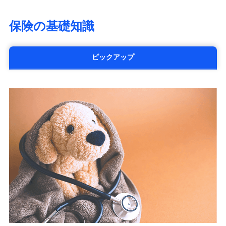
大樹生命保険株式会社（https://www.taiju-
life.co.jp）
保険の基礎知識
太陽生命保険株式会社（https://www.taiyo-
seimei.co.jp）
チューリッヒ生命保険株式会社
ピックアップ
（https://www.zurichlife.co.jp/）
東京海上日動あんしん生命保険株式会社
（https://www.tmn-anshin.co.jp/）
なないろ生命保険株式会社
（https://www.nanairolife.co.jp/）
日本生命保険相互会社
（https://www.nissay.co.jp）
はなさく生命保険株式会社
（https://www.life8739.co.jp/）
マニュライフ生命保険株式会社
（https://www.manulife.co.jp/）
三井住友海上あいおい生命保険株式会社
（https://www.msa-life.co.jp/）
メットライフ生命株式会社
(https://www.metlife.co.jp/)