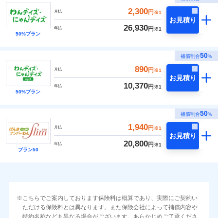
2,300
円
月払
※1
お見積り
26,930
円
年払
※1
50%プラン
50
補償割合
%
890
円
月払
※1
お見積り
10,370
円
年払
※1
50%プラン
50
補償割合
%
1,940
円
月払
※1
お見積り
20,800
円
年払
※1
プラン50
こちらでご案内しております保険料は概算であり、実際にご契約い
ただける保険料とは異なります。また保険会社によって補償内容や
特約名称なども異なる場合がございます。あらかじめご了承くださ