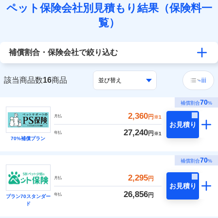
ペット保険会社別見積もり結果（保険料一
覧）
補償割合・保険会社で絞り込む
該当商品数
16
商品
70
補償割合
%
2,360
円
月払
※1
お見積り
27,240
円
年払
※1
70%補償プラン
70
補償割合
%
2,295
円
月払
お見積り
26,856
円
年払
プラン70スタンダー
ド