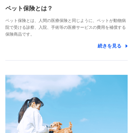
メディケア生命保険株式会社
（https://www.medicarelife.com/）
ペット保険とは？
■少額短期保険
ペット保険とは、人間の医療保険と同じように、ペットが動物病
株式会社アシロ少額短期保険
院で受ける診察、入院、手術等の医療サービスの費用を補償する
(https://kailash.co.jp/)
保険商品です。
SBIいきいき少額短期保険会社 (https://www.i-
sedai.com/)
続きを見る
SBIペット少額短期保険株式会社
(https://www.sbipet-ssi.co.jp/)
SBIリスタ少額短期保険会社
(https://www.jishin.co.jp/)
スマートプラス少額短期保険株式会社
（https://www.smartplus-insurance.com/）
チューリッヒ少額短期保険株式会社
(https://www.zurichssi.co.jp/)
Tokio Marine X少額短期保険株式会社
(https://www.tokiomarine-x.co.jp/)
ペットメディカルサポート株式会社
(https://pshoken.co.jp/)
リトルファミリー少額短期保険株式会社