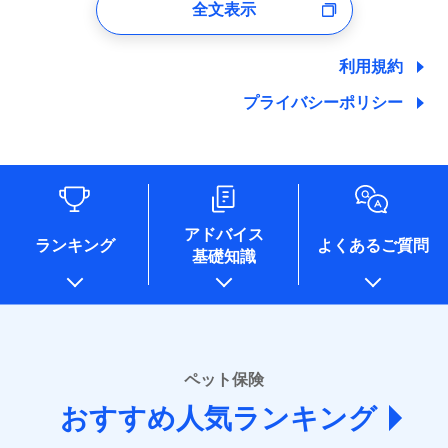
全文表示
ユーザー登録受付および、管理のため
郵便、電話、およびＥメール等により、当社と取引のあるも
しくは委託を受けている保険会社・提携会社の保険その他に
利用規約
関する情報を提供し、金融商品等の契約を勧奨するため、ま
た維持管理等の委託業務遂行のため、またそれらに付帯、関
プライバシーポリシー
連する当社および提携会社のサービスを案内、提供するため
（なお、当社は複数の保険会社と取引があり、取得した個人
情報を取引のある他の保険会社の商品・サービスをご提案す
るために利用させていただくことがあります。）
各種セミナーの開催のため
コンサルティングサービスの実施のため
アドバイス
アンケートやキャンペーン等の実施のため
ランキング
よくあるご質問
上記に係る案内・手続き・管理等付帯業務を行うため
基礎知識
* 当社が委託を受けている保険会社の情報は、保険会社
のホームページに掲載しておりますので、ご確認くださ
い。
■損害保険
ペット保険
あいおいニッセイ同和損害保険株式会社
(https://www.aioinissaydowa.co.jp/)
おすすめ人気ランキング
アクサ損害保険株式会社 (https://www.axa-