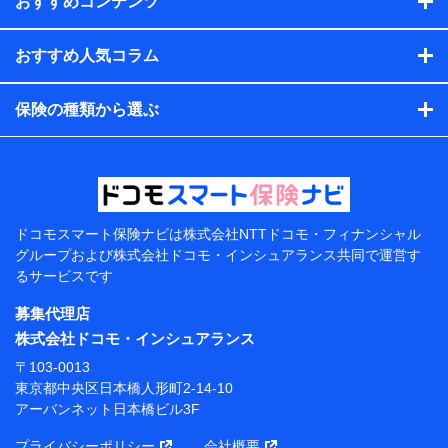
おすすめコンテンツ
会社のサービスを案内、提供するため
（各サービスで取得したサービス利用履歴、ウェブサイトの
閲覧履歴、購買履歴、ご契約内容等のパーソナルデータを分
おすすめ人気コラム
析して、お客さまの趣味・嗜好・傾向に応じたサービス・商
品等に関するご提案や広告の配信等を行うことがありま
保険の種類から選ぶ
す。）
各種セミナーの開催のため
コンサルティングサービスの実施のため
アンケートやキャンペーン等の実施のため
上記に係る案内・手続き・管理等付帯業務を行うため
【当該個人データの管理について責任を有する者の名
称・住所・代表者名】
ドコモスマート保険ナビは
株式会社NTTドコモ・フィナンシャル
グループおよび
株式会社ドコモ・インシュアランス共同で
運営す
当該個人データを取り扱う各共同利用者（詳細は次のと
るサービスです
おり）
募集代理店
東京都千代田区永田町2丁目11番1号 山王パークタワー
株式会社NTTドコモ 代表取締役社長 前田 義晃
株式会社ドコモ・インシュアランス
〒103-0013
東京都中央区日本橋人形町2-14-10 アーバンネット日
東京都中央区日本橋人形町2-14-10
本橋ビル 3F
アーバンネット日本橋ビル3F
株式会社ドコモ・インシュアランス 代表取締役社
プライバシーポリシー
会社概要
長 吉村 忠義