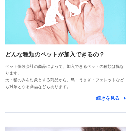
供し、金融商品等の契約を勧奨するため
アンケートやキャンペーン等の実施のため
上記に係る連絡・手続き・管理等付帯業務を行うため
5.通話録音にて取得する情報
電話対応の品質向上およびお問合せ内容の正確な把握のため
6.採用応募者の個人情報
どんな種類のペットが加入できるの？
採用選考および入社手続を実施するため
ペット保険会社の商品によって、加入できるペットの種類は異な
ります。
7.社員（従業者）の個人情報
犬・猫のみを対象とする商品から、鳥・うさぎ・フェレットなど
人事･勤怠･健康・労務等の管理、給与支給、福利厚生・採用
も対象となる商品などもあります。
退職関連処理等の各種手続きのため、当社と従業員または従
業員同士の連絡のため
続きを見る
8.取引先個人情報
取引先としての選定業務、営業情報の提供業務、契約締結手
続き業務、取引管理業務、およびこれらに準ずる業務の遂行
のため