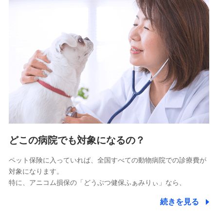
9.お問い合わせ情報
各種お問い合わせに対応するため
10.受託業務の 個人情報
受託業務の遂行およびこれらに準ずる業務の遂行のため
11.マイカー通勤管理クラウド並びに法人向けASPサー
ビスに関してのお問い合わせ情報
各種お問い合わせに対応するため
当社のサービスに関する情報提供や、皆様に有用なお知らせ
をお送りするため
どこの病院でも対象になるの？
アンケートの送付のため
当社のサービスや媒体の運営改善に必要なデータを解析し、
ペット保険に入っていれば、全国すべての動物病院での診療費が
分析するため
対象になります。
当社の対応品質向上やお問い合わせ内容の正確な把握のため
特に、アニコム損保の「どうぶつ健保ふぁみりぃ」なら、
個人情報保護管理者の職名、連絡先
株式会社ドコモ・インシュアランス 営業部長
続きを見る
〒103-0013 東京都中央区日本橋人形町2-14-10 アー