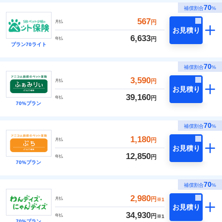
70
補償割合
%
567
円
月払
お見積り
6,633
円
年払
プラン70ライト
70
補償割合
%
3,590
円
月払
お見積り
39,160
円
年払
70%プラン
70
補償割合
%
1,180
円
月払
お見積り
12,850
円
年払
70%プラン
70
補償割合
%
2,980
円
月払
※1
お見積り
34,930
円
年払
※1
70%プラン