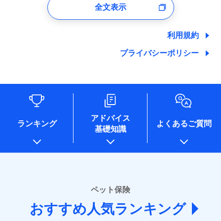
付時
全文表示
ユーザー登録受付および、管理のため
郵便、電話、およびＥメール等により、当社と取引のあるも
しくは委託を受けている保険会社・提携会社の保険その他に
利用規約
関する情報を提供し、金融商品等の契約を勧奨するため、ま
た維持管理等の委託業務遂行のため、またそれらに付帯、関
プライバシーポリシー
連する当社および提携会社のサービスを案内、提供するため
（なお、当社は複数の保険会社と取引があり、取得した個人
情報を取引のある他の保険会社の商品・サービスをご提案す
るために利用させていただくことがあります。）
各種セミナーの開催のため
コンサルティングサービスの実施のため
アドバイス
アンケートやキャンペーン等の実施のため
ランキング
よくあるご質問
上記に係る案内・手続き・管理等付帯業務を行うため
基礎知識
* 当社が委託を受けている保険会社の情報は、保険会社
のホームページに掲載しておりますので、ご確認くださ
い。
■損害保険
ペット保険
あいおいニッセイ同和損害保険株式会社
(https://www.aioinissaydowa.co.jp/)
おすすめ人気ランキング
アクサ損害保険株式会社 (https://www.axa-