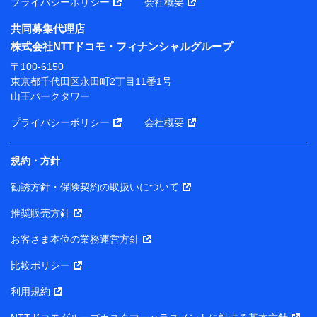
プライバシーポリシー
会社概要
長 吉村 忠義
共同募集代理店
※ 当社および株式会社NTTドコモは、お客さまの情報
株式会社NTTドコモ・フィナンシャルグループ
を利用させていただくにあたっては、「NTTドコモ パー
ソナルデータ憲章」に定める行動原則を順守します 。
〒100-6150
※ パーソナルデータダッシュボードの「第三者提供の
東京都千代田区永田町2丁目11番1号
管理」の設定状態にかかわらず、共同利用する場合があ
山王パークタワー
ります。
プライバシーポリシー
会社概要
※ dポイントクラブ会員ではないお客さま（2019年12
月11日以降、一度もdポイントクラブ会員であったこと
がないお客さまに限る）に関する、2019年12月10日以
規約・方針
前に取得した個人データは、こちら の利用目的の範囲内
勧誘方針・保険契約の取扱いについて
に限って共同利用します。
推奨販売方針
当社は株式会社NTTドコモ・フィナンシャルグループ
との間で、以下のとおり個人データを共同利用しま
お客さま本位の業務運営方針
す。
比較ポリシー
【共同して利用される利用データの項目】
利用規約
当社または株式会社NTTドコモ・フィナンシャルグルー