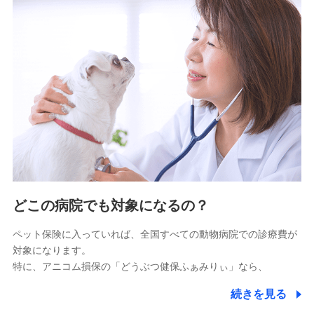
9.お問い合わせ情報
各種お問い合わせに対応するため
10.受託業務の 個人情報
受託業務の遂行およびこれらに準ずる業務の遂行のため
11.マイカー通勤管理クラウド並びに法人向けASPサー
ビスに関してのお問い合わせ情報
各種お問い合わせに対応するため
当社のサービスに関する情報提供や、皆様に有用なお知らせ
をお送りするため
どこの病院でも対象になるの？
アンケートの送付のため
当社のサービスや媒体の運営改善に必要なデータを解析し、
ペット保険に入っていれば、全国すべての動物病院での診療費が
分析するため
対象になります。
当社の対応品質向上やお問い合わせ内容の正確な把握のため
特に、アニコム損保の「どうぶつ健保ふぁみりぃ」なら、
個人情報保護管理者の職名、連絡先
株式会社ドコモ・インシュアランス 営業部長
続きを見る
〒103-0013 東京都中央区日本橋人形町2-14-10 アー