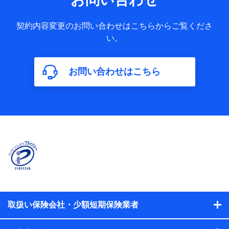
お客様との応対記録 （お客様に提示した比較見積の試算結
果情報、メールマガジンを提供した際のメール内容や送信履
歴の情報及び保険の更改案内等を提供した際のメール内容や
契約内容変更のお問い合わせはこちらからご覧くださ
送信履歴などの情報）が含まれます。
い。
保険契約情報
当社又は株式会社NTTドコモが取得し、又は保有する保険契
約に関する情報。例として、保険契約者及び被保険者の氏
名、住所、生年月日、性別、保険契約者と被保険者の関係、
お問い合わせはこちら
保険加入の目的、保険商品の内容、保険料、保険料のお支払
方法、車のメーカーや走行距離などの情報、建物の構造や築
年数などの情報、ペットの種類や年齢などの情報などが含ま
れます。
【共同して利用する者の範囲】
当社
株式会社NTTドコモ
【利用する者の利用目的】
当社又は株式会社NTTドコモが提供する保険関連サービスに
おけるユーザ登録受付および管理のため
当社又は株式会社NTTドコモと取引のあるもしくは委託を受
取扱い保険会社・少額短期保険業者
けている保険会社・提携会社の保険その他に関する情報を提
供するため、また維持管理等の委託業務遂行のため、またそ