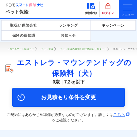
ペット保険
保険比較
ログイン
メニュー
取扱い保険会社
ランキング
キャンペーン
保険の豆知識
お知らせ
ドコモスマート保険ナビ
ペット保険
ペット保険の瞬間！比較見積もりスタート
エストレラ・マウンテ
エストレラ・マウンテンドッグの
保険料（犬）
0歳｜7.2kg以下
お見積もり条件を変更
こちら
ご契約にはあらかじめ準備が必要なものがございます。詳しくは
をご確認ください。