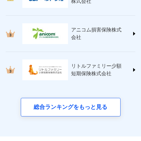
株式会社
(https://www.nisshinfire.co.jp/)
ペット＆ファミリー損害保険株式会社
(https://www.petfamilyins.co.jp/)
三井住友海上火災保険株式会社 (https://www.ms-
アニコム損害保険株式
ins.com/)
会社
三井ダイレクト損害保険株式会社
(https://www.mitsui-direct.co.jp/)
■生命保険
リトルファミリー少額
アクサ生命保険株式会社
短期保険株式会社
（https://www.axa.co.jp/）
SBI生命保険株式会社（https://www.sbilife.co.jp/）
FWD生命保険株式会社
（https://www.fwdlife.co.jp/）
ソニー生命保険株式会社
総合ランキングをもっと見る
（https://www.sonylife.co.jp）
SOMPOひまわり生命保険株式会社
（https://www.himawari-life.co.jp/）
第一ネオ生命保険株式会社
（https://neofirst.co.jp/）