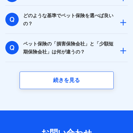
取得した、以下の情報などの個人データ
どのような基準でペット保険を選べば良い
基本情報
氏名、電話番号、メールアドレス、お客さまの識別子、属
の？
性、連絡先、dポイントサービスのご利用に関する情報。例
として、dポイントカード番号、性別、年齢、家族構成、住
所、dポイント残高、dポイント利用履歴などが含まれます。
ペット保険の「損害保険会社」と「少額短
利用情報
当社又は株式会社NTTドコモが提供する各種サービスなどの
期保険会社」は何が違うの？
ご契約・ご利用などに関する情報。例として、当社又は株式
会社NTTドコモが提供する各種サービスのご契約状態・ご利
用履歴インターネット利用時の行動に関する情報、アプリケ
ーション利用時の行動に関する情報、購入されたサービスや
商品の名称・購入場所・決済に関する情報、アンケートの回
続きを見る
答に関する情報などが含まれます。
保険関連サービス情報
当社又は株式会社NTTドコモが提供する保険関連サービスに
関して取得し、又は保有する情報。例として、見積請求受付
時、資料請求受付時又はユーザー登録受付時に提供いただい
た情報（氏名、住所、生年月日、性別、保険契約者と被保険
者の関係、保険加入の目的、保険商品の内容、保険料、保険
料のお支払方法、車のメーカーや走行距離などの情報、建物
の構造や築年数などの情報、ペットの種類や年齢など）及び
お問い合わせ