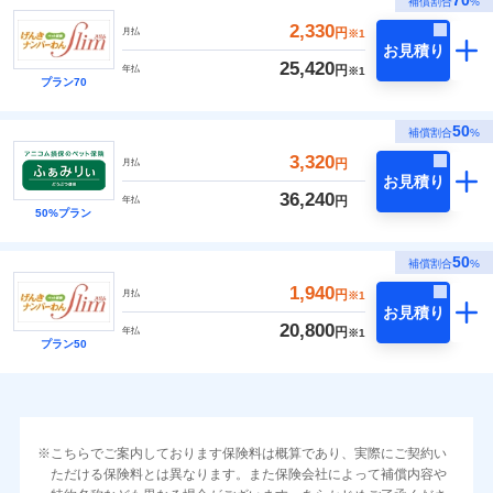
70
補償割合
%
2,330
円
月払
※1
お見積り
25,420
円
年払
※1
プラン70
50
補償割合
%
3,320
円
月払
お見積り
36,240
円
年払
50%プラン
50
補償割合
%
1,940
円
月払
※1
お見積り
20,800
円
年払
※1
プラン50
こちらでご案内しております保険料は概算であり、実際にご契約い
ただける保険料とは異なります。また保険会社によって補償内容や