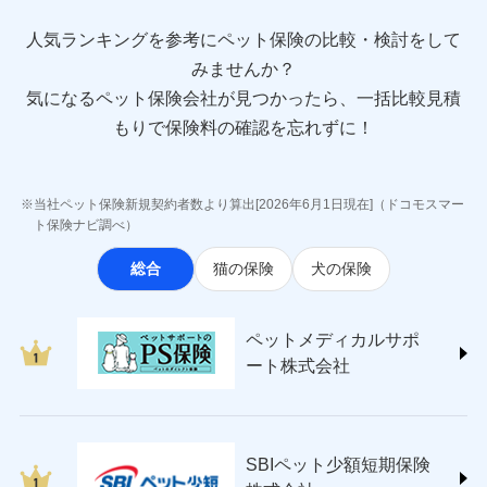
direct.co.jp/)
アニコム損害保険株式会社 (https://www.anicom-
人気ランキングを参考にペット保険の比較・検討をして
sompo.co.jp/)
みませんか？
東京海上ダイレクト損害保険株式会社
気になるペット保険会社が見つかったら、一括比較見積
(https://www.e-design.net/)
AIG損害保険株式会社
もりで保険料の確認を忘れずに！
(https://www.aig.co.jp/sonpo)
ＳＢＩ損害保険株式会社
(https://www.sbisonpo.co.jp/)
当社ペット保険新規契約者数より算出[2026年6月1日現在]（ドコモスマー
ジェイアイ傷害火災保険株式会社
ト保険ナビ調べ）
(https://www.jihoken.co.jp/)
総合
猫の保険
犬の保険
ソニー損害保険株式会社
(https://www.sonysonpo.co.jp/)
損害保険ジャパン株式会社 (https://www.sompo-
ペットメディカルサポ
japan.co.jp/)
ート株式会社
ＳＯＭＰＯダイレクト損害保険株式会社
(https://www.sompo-direct.co.jp/)
チューリッヒ保険会社 (https://www.zurich.co.jp/)
東京海上日動火災保険株式会社
(https://www.tokiomarine-nichido.co.jp/)
SBIペット少額短期保険
日新火災海上保険株式会社