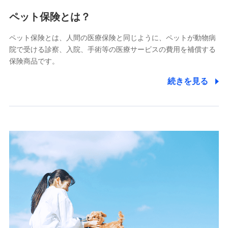
メディケア生命保険株式会社
（https://www.medicarelife.com/）
ペット保険とは？
■少額短期保険
ペット保険とは、人間の医療保険と同じように、ペットが動物病
株式会社アシロ少額短期保険
院で受ける診察、入院、手術等の医療サービスの費用を補償する
(https://kailash.co.jp/)
保険商品です。
SBIいきいき少額短期保険会社 (https://www.i-
sedai.com/)
続きを見る
SBIペット少額短期保険株式会社
(https://www.sbipet-ssi.co.jp/)
SBIリスタ少額短期保険会社
(https://www.jishin.co.jp/)
スマートプラス少額短期保険株式会社
（https://www.smartplus-insurance.com/）
チューリッヒ少額短期保険株式会社
(https://www.zurichssi.co.jp/)
Tokio Marine X少額短期保険株式会社
(https://www.tokiomarine-x.co.jp/)
ペットメディカルサポート株式会社
(https://pshoken.co.jp/)
リトルファミリー少額短期保険株式会社