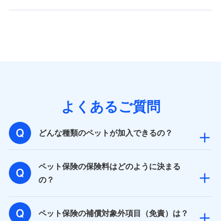
バンネット日本橋ビル 3F
株式会社ドコモ・インシュアランス
個人情報の第三者提供について
当社ではご本人の同意がある場合または法令に基づく場
合を除き、第三者に提供いたしません。
業務の委託
よくあるご質問
当社は利用目的の達成に必要な範囲内において個人情報
の取り扱いの全部または一部を委託する場合がありま
す。
どんな種類のペットが加入できるの？
個人データの共同利用
ペット保険の保険料はどのように決まる
当社は株式会社NTTドコモとの間で、以下のとおり個
の？
人データを共同利用します。
【共同して利用される利用データの項目】
ペット保険の補償対象外項目（免責）は？
当社又は株式会社NTTドコモがサービス提供等を通じて