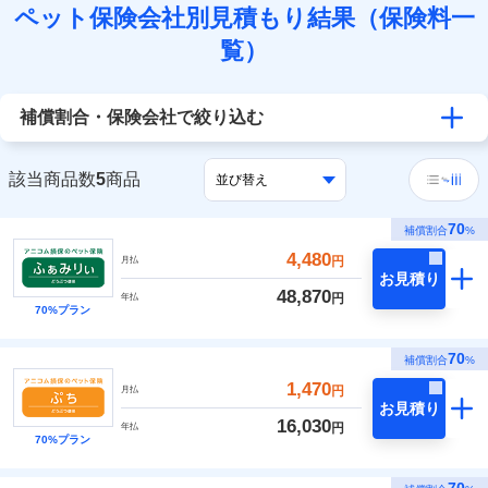
ペット保険会社別見積もり結果（保険料一
覧）
補償割合・保険会社で絞り込む
該当商品数
5
商品
70
補償割合
%
4,480
円
月払
お見積り
48,870
円
年払
70%プラン
70
補償割合
%
1,470
円
月払
お見積り
16,030
円
年払
70%プラン