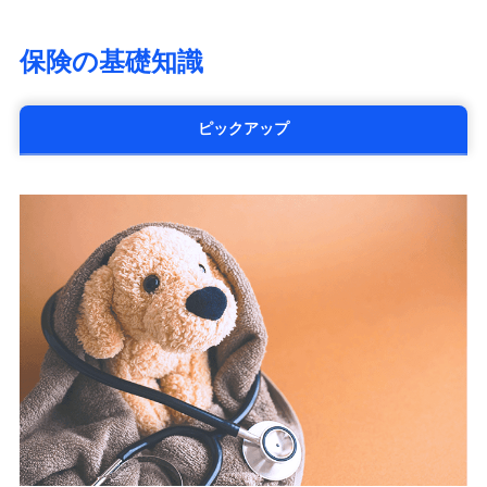
大樹生命保険株式会社（https://www.taiju-
life.co.jp）
保険の基礎知識
太陽生命保険株式会社（https://www.taiyo-
seimei.co.jp）
チューリッヒ生命保険株式会社
ピックアップ
（https://www.zurichlife.co.jp/）
東京海上日動あんしん生命保険株式会社
（https://www.tmn-anshin.co.jp/）
なないろ生命保険株式会社
（https://www.nanairolife.co.jp/）
日本生命保険相互会社
（https://www.nissay.co.jp）
はなさく生命保険株式会社
（https://www.life8739.co.jp/）
マニュライフ生命保険株式会社
（https://www.manulife.co.jp/）
三井住友海上あいおい生命保険株式会社
（https://www.msa-life.co.jp/）
メットライフ生命株式会社
(https://www.metlife.co.jp/)