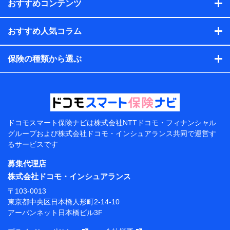
れらに付帯、関連する当社、株式会社NTTドコモおよび提携
おすすめコンテンツ
会社のサービスを案内、提供するため
（各サービスで取得したサービス利用履歴、ウェブサイトの
閲覧履歴、購買履歴、ご契約内容等のパーソナルデータを分
おすすめ人気コラム
析して、お客さまの趣味・嗜好・傾向に応じたサービス・商
品等に関するご提案や広告の配信等を行うことがありま
保険の種類から選ぶ
す。）
各種セミナーの開催のため
コンサルティングサービスの実施のため
アンケートやキャンペーン等の実施のため
上記に係る案内・手続き・管理等付帯業務を行うため
【当該個人データの管理について責任を有する者の名
称・住所・代表者名】
ドコモスマート保険ナビは
株式会社NTTドコモ・フィナンシャル
グループおよび
株式会社ドコモ・インシュアランス共同で
運営す
当該個人データを取り扱う各共同利用者（詳細は次のと
るサービスです
おり）
募集代理店
東京都千代田区永田町2丁目11番1号 山王パークタワー
株式会社NTTドコモ 代表取締役社長 前田 義晃
株式会社ドコモ・インシュアランス
〒103-0013
東京都中央区日本橋人形町2-14-10 アーバンネット日
東京都中央区日本橋人形町2-14-10
本橋ビル 3F
アーバンネット日本橋ビル3F
株式会社ドコモ・インシュアランス 代表取締役社