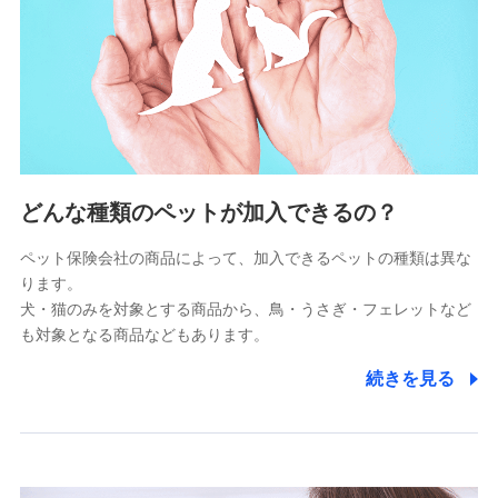
供し、金融商品等の契約を勧奨するため
アンケートやキャンペーン等の実施のため
上記に係る連絡・手続き・管理等付帯業務を行うため
5.通話録音にて取得する情報
電話対応の品質向上およびお問合せ内容の正確な把握のため
6.採用応募者の個人情報
どんな種類のペットが加入できるの？
採用選考および入社手続を実施するため
ペット保険会社の商品によって、加入できるペットの種類は異な
ります。
7.社員（従業者）の個人情報
犬・猫のみを対象とする商品から、鳥・うさぎ・フェレットなど
人事･勤怠･健康・労務等の管理、給与支給、福利厚生・採用
も対象となる商品などもあります。
退職関連処理等の各種手続きのため、当社と従業員または従
業員同士の連絡のため
続きを見る
8.取引先個人情報
取引先としての選定業務、営業情報の提供業務、契約締結手
続き業務、取引管理業務、およびこれらに準ずる業務の遂行
のため