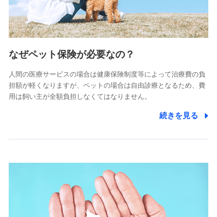
(https://www.littlefamily-ssi.com/)
2.共同募集を行う代理店から受領する個人情報
郵便、電話、およびＥメール等により、当社と取引のあるも
なぜペット保険が必要なの？
しくは委託を受けている保険会社・提携会社の保険その他に
関する情報を提供し、金融商品等の契約を勧奨するため、ま
人間の医療サービスの場合は健康保険制度等によって治療費の負
た維持管理等の委託業務遂行のため、またそれらに付帯、関
連する当社および提携会社のサービスを案内、提供するため
担額が軽くなりますが、ペットの場合は自由診療となるため、費
（なお、当社は複数の保険会社と取引があり、取得した個人
用は飼い主が全額負担しなくてはなりません。
情報を取引のある他の保険会社の商品・サービスをご提案す
るために利用させていただくことがあります。）
続きを見る
上記に係る連絡・手続き・管理等付帯業務を行うため
3.セミナー募集サイトから取得した個人情報
各種セミナーの案内、開催のため
上記に係る連絡・手続き・管理等付帯業務を行うため
4.家族・友達紹介にて取得した個人情報
被紹介者への連絡、及び当社と取引のあるもしくは委託を受
けている保険会社・提携会社の保険その他に関する情報を提