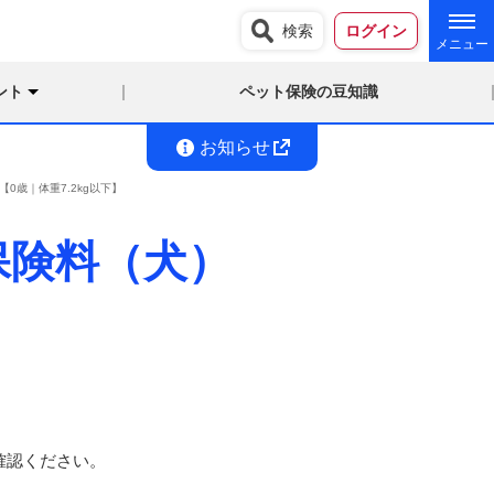
検索
ログイン
ント
ペット保険の豆知識
お知らせ
歳｜体重7.2kg以下】
保険料（犬）
確認ください。