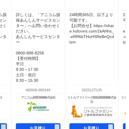
ム損
詳しくは、「アニコム損
24時間365日、以下より
2
セン
保あんしんサービスセン
可能です。
可
せく
ター」へお問い合わせく
【お問合せ】https://shar
【お
ださい。
e.hsforms.com/1kAHhs_
e.
ンタ
あんしんサービスセンタ
-eRR6kTHuHSReBnQcd
-e
ー
lzm
lz
0800-888-8256
【受付時間】
平日
9:30～17:30
土日・祝日
9:30～15:30
社
アニコム損害保険株式会社
リトルファミリー少額短期保険株式会
リト
社
お見積り
お見積り