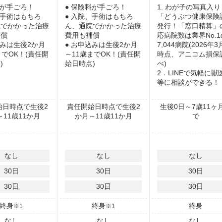
料が手ごろ！
● 保険料が手ごろ！
1. わが子の写真入り
、手術はもちろ
● 入院、手術はもちろ
「どうぶつ健康保険
院でかかった治療
ん、通院でかかった治療
発行！「窓口精算」
補償
費用も補償
応病院数は業界No.1
込みは生後2か月
● お申込みは生後2か月
7,044病院(2026年
までOK！(責任開
～11歳までOK！(責任開
時点、アニコム損保
)
始日時点)
べ)
2．LINEで気軽に獣
等に相談ができる！
始日時点で生後2
責任開始日時点で生後2
生後0日～7歳11ヶ
11歳11か月
か月～11歳11か月
で
なし
なし
なし
30
日
30
日
30
日
30
日
30
日
30
日
終身
終身
終身
※1
※1
なし
なし
なし