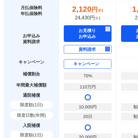
2,120
1
月払保険料
円
※1
年払保険料
24,430円
2
※1
お見積り
お申込み
お申込み
資料請求
資料請求
キャンペーン
キャンペーン
補償割合
70
%
年間最大補償額
110
万円
通院補償
限度額(1日)
10,000
円
制
限度日数(年間)
20
日
制
入院補償
限度額(1日)
20,000
円
制