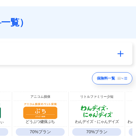
料一覧）
保険料一覧
アニコム損保
リトルファミリー少短
りぃ
どうぶつ健保ぷち
わんデイズ・にゃんデイズ
わんデ
70%プラン
70%プラン