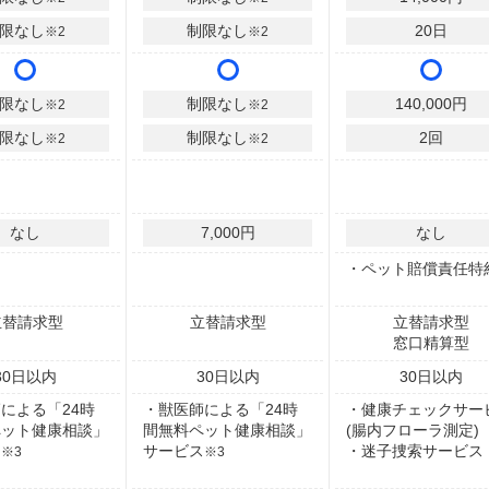
限なし
制限なし
20
日
※2
※2
限なし
制限なし
140,000
円
※2
※2
限なし
制限なし
2
回
※2
※2
なし
7,000円
なし
・ペット賠償責任特
立替請求型
立替請求型
立替請求型
窓口精算型
30
日以内
30
日以内
30
日以内
による「24時
・獣医師による「24時
・健康チェックサー
ペット健康相談」
間無料ペット健康相談」
(腸内フローラ測定)
ス
サービス
・迷子捜索サービス
※3
※3