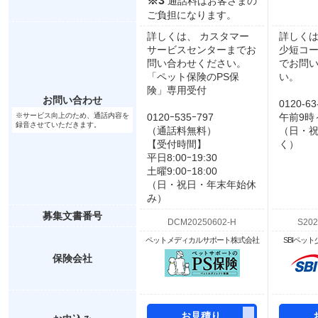
※3
通話料はお客さまの
ご負担になります。
詳しくは、 カスタマー
詳しくは
サービスセンターまでお
少短コ
問い合わせください。
でお問
「ペット保険のPS保
い。
険」専用受付
お問い合わせ
0120-63
※サービス向上のため、通話内容を
0120ｰ535ｰ797
午前9時
録音させていただきます。
（通話料無料）
（日・
【受付時間】
く）
平日8:00ｰ19:30
土曜9:00ｰ18:00
（日・祝日・年末年始休
み）
募集文書番号
ペットメディカルサポート株式会社
SBIペッ
保険会社
お見積り