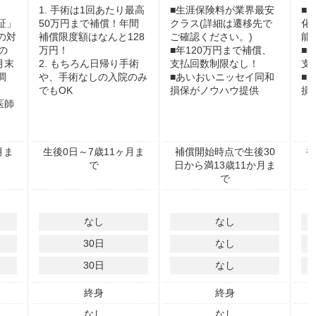
1. 手術は1回あたり最高
■生涯保険料が業界最安
■
証」
50万円まで補償！年間
クラス(詳細は遷移先で
化
の対
補償限度額はなんと128
ご確認ください。)
能
の
万円！
■年120万円まで補償、
■
3月末
2. もちろん日帰り手術
支払回数制限なし！
支
調
や、手術なしの入院のみ
■あいおいニッセイ同和
■
でもOK
損保がノウハウ提供
損
医師
月ま
生後0日～7歳11ヶ月ま
補償開始時点で生後30
補
で
日から満13歳11か月ま
で
なし
なし
30
日
なし
30
日
なし
終身
終身
なし
なし