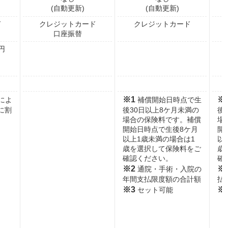
(自動更新)
(自動更新)
ド
クレジットカード
クレジットカード
口座振替
円
※1
※
によ
補償開始日時点で生
に割
後30日以上8ケ月未満の
後
場合の保険料です。補償
場
開始日時点で生後8ケ月
開
以上1歳未満の場合は1
以
歳を選択して保険料をご
歳
確認ください。
確
※2
※
通院・手術・入院の
年間支払限度額の合計額
払
※3
※
セット可能