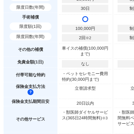
限度日数(年間)
30
日
制
手術補償
限度額(1回)
100,000
円
制
限度回数(年間)
2
回
制
※2
車イスの補償(100,000円
その他の補償
まで)
免責金額(1日)
なし
・ペットセレモニー費用
付帯可能な特約
特約(30,000円まで)
保険金支払方法
立替請求型
保険金支払期間目安
20
日以内
・獣医師ダイヤルサービ
・獣医師
ス(365日24時間無料)
間無料
※3
その他サービス
サービ