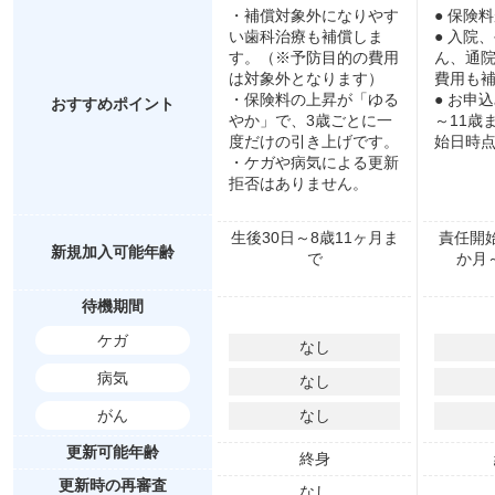
・補償対象外になりやす
● 保険
い歯科治療も補償しま
● 入院
す。（※予防目的の費用
ん、通
は対象外となります）
費用も
・保険料の上昇が「ゆる
● お申
おすすめポイント
やか」で、3歳ごとに一
～11歳
度だけの引き上げです。
始日時点
・ケガや病気による更新
拒否はありません。
生後30日～8歳11ヶ月ま
責任開
新規加入可能年齢
で
か月～
待機期間
ケガ
なし
病気
なし
がん
なし
更新可能年齢
終身
更新時の再審査
なし