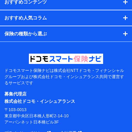
れらに付帯、関連する当社、株式会社NTTドコモおよび提携
おすすめコンテンツ
会社のサービスを案内、提供するため
（各サービスで取得したサービス利用履歴、ウェブサイトの
閲覧履歴、購買履歴、ご契約内容等のパーソナルデータを分
おすすめ人気コラム
析して、お客さまの趣味・嗜好・傾向に応じたサービス・商
品等に関するご提案や広告の配信等を行うことがありま
保険の種類から選ぶ
す。）
各種セミナーの開催のため
コンサルティングサービスの実施のため
アンケートやキャンペーン等の実施のため
上記に係る案内・手続き・管理等付帯業務を行うため
【当該個人データの管理について責任を有する者の名
称・住所・代表者名】
ドコモスマート保険ナビは
株式会社NTTドコモ・フィナンシャル
グループおよび
株式会社ドコモ・インシュアランス共同で
運営す
当該個人データを取り扱う各共同利用者（詳細は次のと
るサービスです
おり）
募集代理店
東京都千代田区永田町2丁目11番1号 山王パークタワー
株式会社NTTドコモ 代表取締役社長 前田 義晃
株式会社ドコモ・インシュアランス
〒103-0013
東京都中央区日本橋人形町2-14-10 アーバンネット日
東京都中央区日本橋人形町2-14-10
本橋ビル 3F
アーバンネット日本橋ビル3F
株式会社ドコモ・インシュアランス 代表取締役社