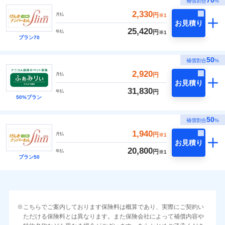
70
補償割合
%
2,330
円
月払
※1
お見積り
25,420
円
年払
※1
プラン70
50
補償割合
%
2,920
円
月払
お見積り
31,830
円
年払
50%プラン
50
補償割合
%
1,940
円
月払
※1
お見積り
20,800
円
年払
※1
プラン50
こちらでご案内しております保険料は概算であり、実際にご契約い
ただける保険料とは異なります。また保険会社によって補償内容や