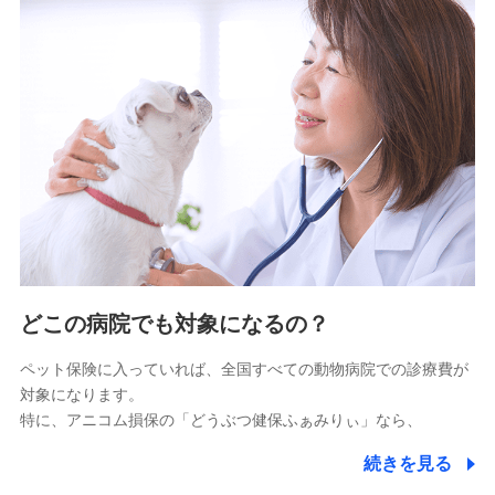
9.お問い合わせ情報
各種お問い合わせに対応するため
10.受託業務の 個人情報
受託業務の遂行およびこれらに準ずる業務の遂行のため
11.マイカー通勤管理クラウド並びに法人向けASPサー
ビスに関してのお問い合わせ情報
各種お問い合わせに対応するため
当社のサービスに関する情報提供や、皆様に有用なお知らせ
をお送りするため
どこの病院でも対象になるの？
アンケートの送付のため
当社のサービスや媒体の運営改善に必要なデータを解析し、
ペット保険に入っていれば、全国すべての動物病院での診療費が
分析するため
対象になります。
当社の対応品質向上やお問い合わせ内容の正確な把握のため
特に、アニコム損保の「どうぶつ健保ふぁみりぃ」なら、
個人情報保護管理者の職名、連絡先
株式会社ドコモ・インシュアランス 営業部長
続きを見る
〒103-0013 東京都中央区日本橋人形町2-14-10 アー