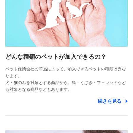
供し、金融商品等の契約を勧奨するため
アンケートやキャンペーン等の実施のため
上記に係る連絡・手続き・管理等付帯業務を行うため
5.通話録音にて取得する情報
電話対応の品質向上およびお問合せ内容の正確な把握のため
6.採用応募者の個人情報
どんな種類のペットが加入できるの？
採用選考および入社手続を実施するため
ペット保険会社の商品によって、加入できるペットの種類は異な
ります。
7.社員（従業者）の個人情報
犬・猫のみを対象とする商品から、鳥・うさぎ・フェレットなど
人事･勤怠･健康・労務等の管理、給与支給、福利厚生・採用
も対象となる商品などもあります。
退職関連処理等の各種手続きのため、当社と従業員または従
業員同士の連絡のため
続きを見る
8.取引先個人情報
取引先としての選定業務、営業情報の提供業務、契約締結手
続き業務、取引管理業務、およびこれらに準ずる業務の遂行
のため