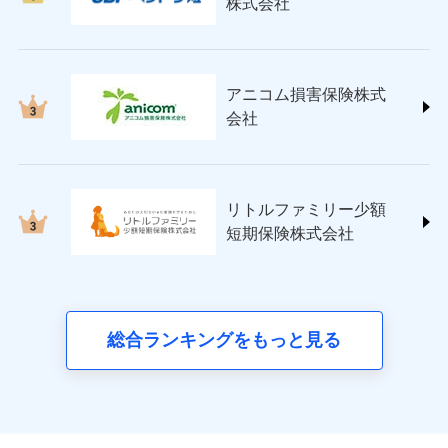
株式会社
(https://www.nisshinfire.co.jp/)
ペット＆ファミリー損害保険株式会社
(https://www.petfamilyins.co.jp/)
三井住友海上火災保険株式会社 (https://www.ms-
アニコム損害保険株式
ins.com/)
会社
三井ダイレクト損害保険株式会社
(https://www.mitsui-direct.co.jp/)
■生命保険
リトルファミリー少額
アクサ生命保険株式会社
短期保険株式会社
（https://www.axa.co.jp/）
SBI生命保険株式会社（https://www.sbilife.co.jp/）
FWD生命保険株式会社
（https://www.fwdlife.co.jp/）
ソニー生命保険株式会社
総合ランキングをもっと見る
（https://www.sonylife.co.jp）
SOMPOひまわり生命保険株式会社
（https://www.himawari-life.co.jp/）
第一ネオ生命保険株式会社
（https://neofirst.co.jp/）