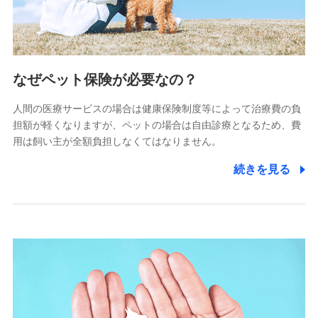
(https://www.littlefamily-ssi.com/)
2.共同募集を行う代理店から受領する個人情報
郵便、電話、およびＥメール等により、当社と取引のあるも
なぜペット保険が必要なの？
しくは委託を受けている保険会社・提携会社の保険その他に
関する情報を提供し、金融商品等の契約を勧奨するため、ま
人間の医療サービスの場合は健康保険制度等によって治療費の負
た維持管理等の委託業務遂行のため、またそれらに付帯、関
連する当社および提携会社のサービスを案内、提供するため
担額が軽くなりますが、ペットの場合は自由診療となるため、費
（なお、当社は複数の保険会社と取引があり、取得した個人
用は飼い主が全額負担しなくてはなりません。
情報を取引のある他の保険会社の商品・サービスをご提案す
るために利用させていただくことがあります。）
続きを見る
上記に係る連絡・手続き・管理等付帯業務を行うため
3.セミナー募集サイトから取得した個人情報
各種セミナーの案内、開催のため
上記に係る連絡・手続き・管理等付帯業務を行うため
4.家族・友達紹介にて取得した個人情報
被紹介者への連絡、及び当社と取引のあるもしくは委託を受
けている保険会社・提携会社の保険その他に関する情報を提