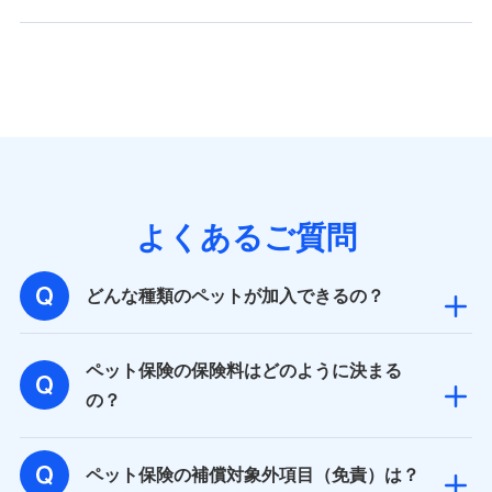
バンネット日本橋ビル 3F
株式会社ドコモ・インシュアランス
個人情報の第三者提供について
当社ではご本人の同意がある場合または法令に基づく場
合を除き、第三者に提供いたしません。
業務の委託
よくあるご質問
当社は利用目的の達成に必要な範囲内において個人情報
の取り扱いの全部または一部を委託する場合がありま
す。
どんな種類のペットが加入できるの？
個人データの共同利用
ペット保険の保険料はどのように決まる
当社は株式会社NTTドコモとの間で、以下のとおり個
の？
人データを共同利用します。
【共同して利用される利用データの項目】
ペット保険の補償対象外項目（免責）は？
当社又は株式会社NTTドコモがサービス提供等を通じて