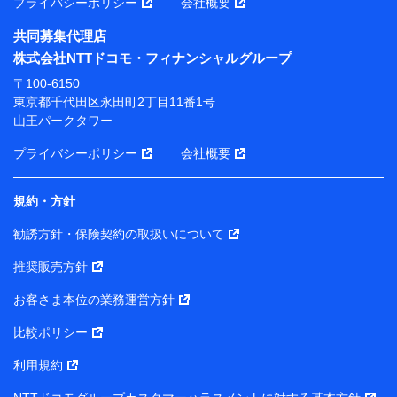
プライバシーポリシー
会社概要
長 吉村 忠義
共同募集代理店
※ 当社および株式会社NTTドコモは、お客さまの情報
株式会社NTTドコモ・フィナンシャルグループ
を利用させていただくにあたっては、「NTTドコモ パー
ソナルデータ憲章」に定める行動原則を順守します 。
〒100-6150
※ パーソナルデータダッシュボードの「第三者提供の
東京都千代田区永田町2丁目11番1号
管理」の設定状態にかかわらず、共同利用する場合があ
山王パークタワー
ります。
プライバシーポリシー
会社概要
※ dポイントクラブ会員ではないお客さま（2019年12
月11日以降、一度もdポイントクラブ会員であったこと
がないお客さまに限る）に関する、2019年12月10日以
規約・方針
前に取得した個人データは、こちら の利用目的の範囲内
勧誘方針・保険契約の取扱いについて
に限って共同利用します。
推奨販売方針
当社は株式会社NTTドコモ・フィナンシャルグループ
との間で、以下のとおり個人データを共同利用しま
お客さま本位の業務運営方針
す。
比較ポリシー
【共同して利用される利用データの項目】
利用規約
当社または株式会社NTTドコモ・フィナンシャルグルー