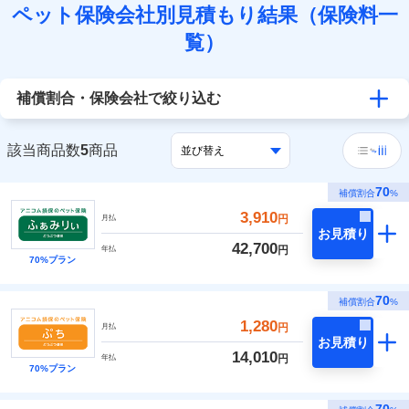
ペット保険会社別見積もり結果（保険料一
覧）
補償割合・保険会社で絞り込む
該当商品数
5
商品
70
補償割合
%
3,910
円
月払
お見積り
42,700
円
年払
70%プラン
70
補償割合
%
1,280
円
月払
お見積り
14,010
円
年払
70%プラン