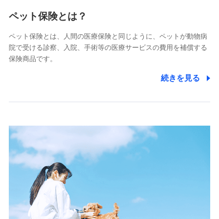
メディケア生命保険株式会社
（https://www.medicarelife.com/）
ペット保険とは？
■少額短期保険
ペット保険とは、人間の医療保険と同じように、ペットが動物病
株式会社アシロ少額短期保険
院で受ける診察、入院、手術等の医療サービスの費用を補償する
(https://kailash.co.jp/)
保険商品です。
SBIいきいき少額短期保険会社 (https://www.i-
sedai.com/)
続きを見る
SBIペット少額短期保険株式会社
(https://www.sbipet-ssi.co.jp/)
SBIリスタ少額短期保険会社
(https://www.jishin.co.jp/)
スマートプラス少額短期保険株式会社
（https://www.smartplus-insurance.com/）
チューリッヒ少額短期保険株式会社
(https://www.zurichssi.co.jp/)
Tokio Marine X少額短期保険株式会社
(https://www.tokiomarine-x.co.jp/)
ペットメディカルサポート株式会社
(https://pshoken.co.jp/)
リトルファミリー少額短期保険株式会社