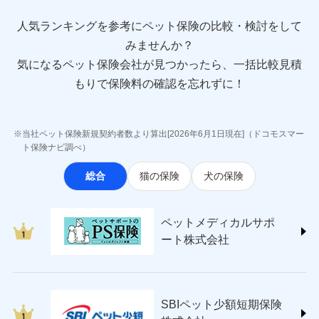
direct.co.jp/)
アニコム損害保険株式会社 (https://www.anicom-
人気ランキングを参考にペット保険の比較・検討をして
sompo.co.jp/)
みませんか？
東京海上ダイレクト損害保険株式会社
気になるペット保険会社が見つかったら、一括比較見積
(https://www.e-design.net/)
AIG損害保険株式会社
もりで保険料の確認を忘れずに！
(https://www.aig.co.jp/sonpo)
ＳＢＩ損害保険株式会社
(https://www.sbisonpo.co.jp/)
当社ペット保険新規契約者数より算出[2026年6月1日現在]（ドコモスマー
ジェイアイ傷害火災保険株式会社
ト保険ナビ調べ）
(https://www.jihoken.co.jp/)
総合
猫の保険
犬の保険
ソニー損害保険株式会社
(https://www.sonysonpo.co.jp/)
損害保険ジャパン株式会社 (https://www.sompo-
ペットメディカルサポ
japan.co.jp/)
ート株式会社
ＳＯＭＰＯダイレクト損害保険株式会社
(https://www.sompo-direct.co.jp/)
チューリッヒ保険会社 (https://www.zurich.co.jp/)
東京海上日動火災保険株式会社
(https://www.tokiomarine-nichido.co.jp/)
SBIペット少額短期保険
日新火災海上保険株式会社