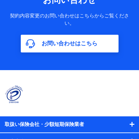
お客様との応対記録 （お客様に提示した比較見積の試算結
果情報、メールマガジンを提供した際のメール内容や送信履
歴の情報及び保険の更改案内等を提供した際のメール内容や
契約内容変更のお問い合わせはこちらからご覧くださ
送信履歴などの情報）が含まれます。
い。
保険契約情報
当社又は株式会社NTTドコモが取得し、又は保有する保険契
約に関する情報。例として、保険契約者及び被保険者の氏
名、住所、生年月日、性別、保険契約者と被保険者の関係、
お問い合わせはこちら
保険加入の目的、保険商品の内容、保険料、保険料のお支払
方法、車のメーカーや走行距離などの情報、建物の構造や築
年数などの情報、ペットの種類や年齢などの情報などが含ま
れます。
【共同して利用する者の範囲】
当社
株式会社NTTドコモ
【利用する者の利用目的】
当社又は株式会社NTTドコモが提供する保険関連サービスに
おけるユーザ登録受付および管理のため
当社又は株式会社NTTドコモと取引のあるもしくは委託を受
取扱い保険会社・少額短期保険業者
けている保険会社・提携会社の保険その他に関する情報を提
供するため、また維持管理等の委託業務遂行のため、またそ