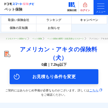
ペット保険
保険比較
ログイン
メニュー
取扱い保険会社
ランキング
キャンペーン
保険の豆知識
お知らせ
ドコモスマート保険ナビ
ペット保険
ペット保険の瞬間！比較見積もりスタート
アメリカン・アキタの
アメリカン・アキタの保険料
（犬）
0歳｜7.2kg以下
お見積もり条件を変更
こちら
ご契約にはあらかじめ準備が必要なものがございます。詳しくは
をご確認ください。