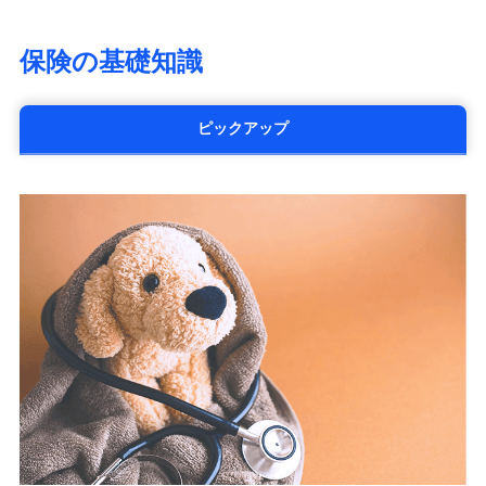
大樹生命保険株式会社（https://www.taiju-
life.co.jp）
保険の基礎知識
太陽生命保険株式会社（https://www.taiyo-
seimei.co.jp）
チューリッヒ生命保険株式会社
ピックアップ
（https://www.zurichlife.co.jp/）
東京海上日動あんしん生命保険株式会社
（https://www.tmn-anshin.co.jp/）
なないろ生命保険株式会社
（https://www.nanairolife.co.jp/）
日本生命保険相互会社
（https://www.nissay.co.jp）
はなさく生命保険株式会社
（https://www.life8739.co.jp/）
マニュライフ生命保険株式会社
（https://www.manulife.co.jp/）
三井住友海上あいおい生命保険株式会社
（https://www.msa-life.co.jp/）
メットライフ生命株式会社
(https://www.metlife.co.jp/)