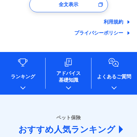
付時
全文表示
ユーザー登録受付および、管理のため
郵便、電話、およびＥメール等により、当社と取引のあるも
しくは委託を受けている保険会社・提携会社の保険その他に
利用規約
関する情報を提供し、金融商品等の契約を勧奨するため、ま
た維持管理等の委託業務遂行のため、またそれらに付帯、関
プライバシーポリシー
連する当社および提携会社のサービスを案内、提供するため
（なお、当社は複数の保険会社と取引があり、取得した個人
情報を取引のある他の保険会社の商品・サービスをご提案す
るために利用させていただくことがあります。）
各種セミナーの開催のため
コンサルティングサービスの実施のため
アドバイス
アンケートやキャンペーン等の実施のため
ランキング
よくあるご質問
上記に係る案内・手続き・管理等付帯業務を行うため
基礎知識
* 当社が委託を受けている保険会社の情報は、保険会社
のホームページに掲載しておりますので、ご確認くださ
い。
■損害保険
ペット保険
あいおいニッセイ同和損害保険株式会社
(https://www.aioinissaydowa.co.jp/)
おすすめ人気ランキング
アクサ損害保険株式会社 (https://www.axa-