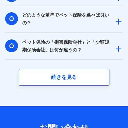
取得した、以下の情報などの個人データ
どのような基準でペット保険を選べば良い
基本情報
氏名、電話番号、メールアドレス、お客さまの識別子、属
の？
性、連絡先、dポイントサービスのご利用に関する情報。例
として、dポイントカード番号、性別、年齢、家族構成、住
所、dポイント残高、dポイント利用履歴などが含まれます。
ペット保険の「損害保険会社」と「少額短
利用情報
当社又は株式会社NTTドコモが提供する各種サービスなどの
期保険会社」は何が違うの？
ご契約・ご利用などに関する情報。例として、当社又は株式
会社NTTドコモが提供する各種サービスのご契約状態・ご利
用履歴インターネット利用時の行動に関する情報、アプリケ
ーション利用時の行動に関する情報、購入されたサービスや
商品の名称・購入場所・決済に関する情報、アンケートの回
続きを見る
答に関する情報などが含まれます。
保険関連サービス情報
当社又は株式会社NTTドコモが提供する保険関連サービスに
関して取得し、又は保有する情報。例として、見積請求受付
時、資料請求受付時又はユーザー登録受付時に提供いただい
た情報（氏名、住所、生年月日、性別、保険契約者と被保険
者の関係、保険加入の目的、保険商品の内容、保険料、保険
料のお支払方法、車のメーカーや走行距離などの情報、建物
の構造や築年数などの情報、ペットの種類や年齢など）及び
お問い合わせ