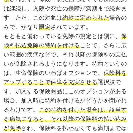
は継続し、入院や死亡の保障が満期まで続きま
す。ただ、この対象は
約款に定められた
場合の
みで、かなり
限定
されています。
もともと備わっている免除の規定とは別に、
保
険料払込免除の特約を付ける
ことで、さらに広
い範囲の疾病などで、それ以降の保険料の支払
いが免除されるようになります。特約というの
は、生命保険のいわばオプションで、
保険料を
アップすることで保障を充実させる
選択肢で
す。加入する保険商品にこのオプションがある
場合、加入時に特約を付けるかどうかを聞かれ
るわけです。
この特約を付けた場合は、該当す
る病気になると、それ以降の保険料の払い込み
が免除
され、保険料を払わなくても満期までは