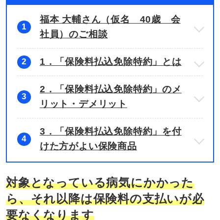
福本 大輔さん（仮名 40歳 会
1
社員）のご相談
1．「保険料払込免除特約」とは
2
2．「保険料払込免除特約」のメ
3
リット・デメリット
3．「保険料払込免除特約」を付
4
けた方がよい保険商品
対象となっている病気にかかった
ら、それ以降は保険料の支払いが必
要なくなります