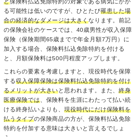
ど
保険料払込免除特約の対象である病気にかか
る可能性は低いのですが、ひとたび
罹患した場
合の経済的なダメージは大きく
なります。前記
の保険会社のケースでは、40歳男性が収入保障
保険（保険期間65歳までで年金月額7万円）に
加入する場合、保険料払込免除特約を付ける
と、月額保険料は500円程度アップします。
これらの要素を考慮しますと、現役時代を保障
する
収入保障保険は保険料払込免除特約を付け
るメリットが大きい
と思われます。また、
終身
医療保険では
、保険料を生涯にわたって払い続
ける終身払いよりも、
現役時代にだけ保険料を
払うタイプ
の保険商品の方が、保険料払込免除
特約を付加する意味は大きいと言えるでしょ