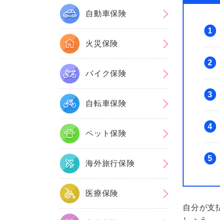
自動車保険
1
火災保険
2
バイク保険
3
自転車保険
4
ペット保険
5
海外旅行保険
医療保険
自分が支