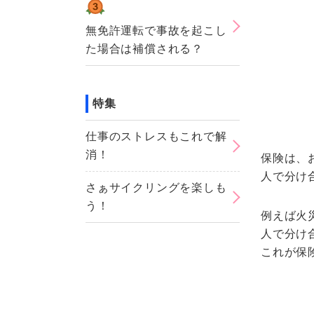
無免許運転で事故を起こし
た場合は補償される？
特集
仕事のストレスもこれで解
消！
保険は、
人で分け
さぁサイクリングを楽しも
う！
例えば火災
人で分け合
これが保