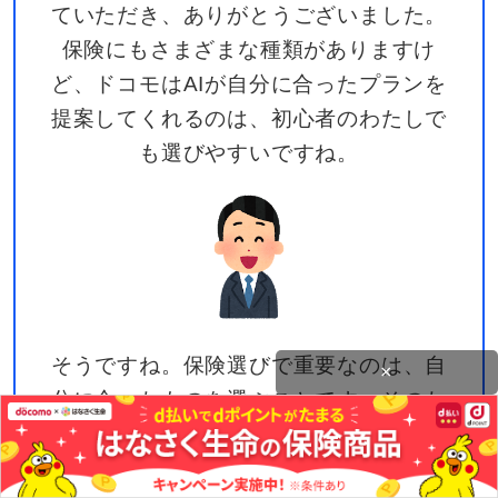
ていただき、ありがとうございました。
保険にもさまざまな種類がありますけ
ど、ドコモはAIが自分に合ったプランを
提案してくれるのは、初心者のわたしで
も選びやすいですね。
そうですね。保険選びで重要なのは、自
×
分に合ったものを選ぶことです。そのた
めには、自分の生活について考え、保険
の基本的な仕組みを理解し、保険の種類