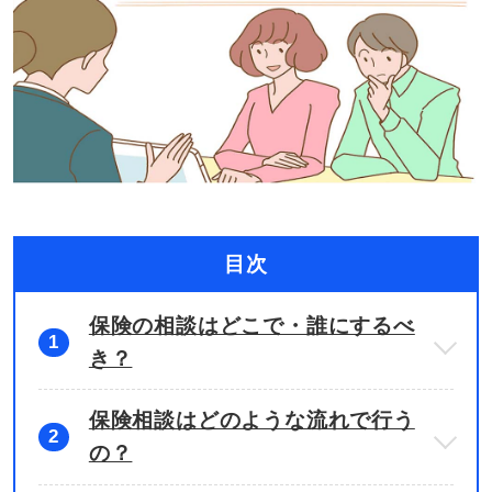
目次
保険の相談はどこで・誰にするべ
1
き？
保険相談はどのような流れで行う
2
の？