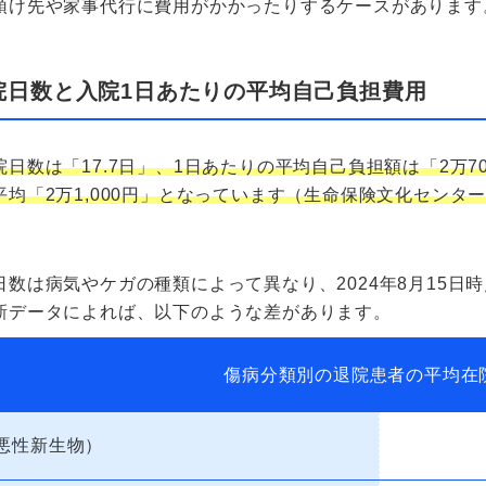
預け先や家事代行に費用がかかったりするケースがあります
院日数と入院1日あたりの平均自己負担費用
院日数は「17.7日」、1日あたりの平均自己負担額は「2万
平均「2万1,000円」となっています（生命保険文化センター
日数は病気やケガの種類によって異なり、2024年8月15日
新データによれば、以下のような差があります。
傷病分類別の退院患者の平均在
悪性新生物）