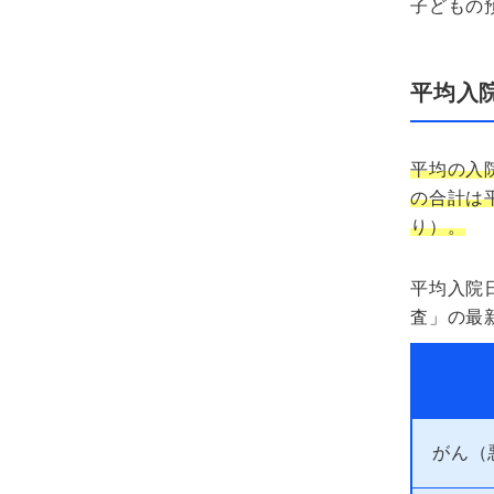
子どもの
平均入
平均の入
の合計は
り）。
平均入院
査」の最
がん（