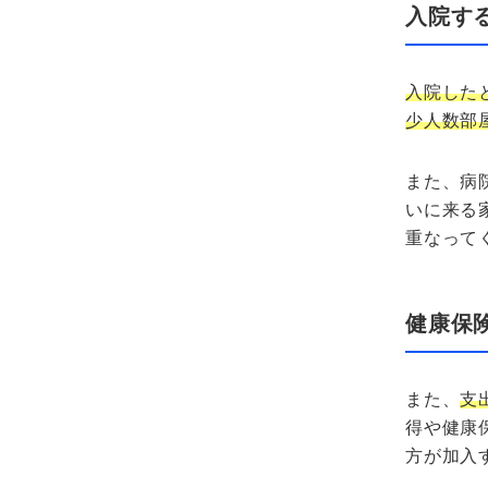
入院す
入院した
少人数部
また、病
いに来る
重なって
健康保
また、
支
得や健康
方が加入