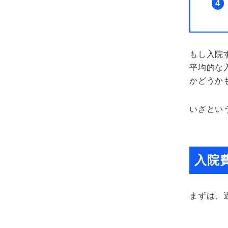
4
もし入院
平均的な
かどうか
いざとい
入院
まずは、