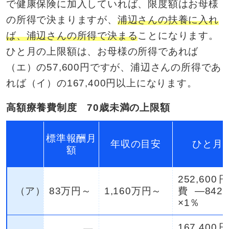
で健康保険に加入していれば、限度額はお母様
の所得で決まりますが、
浦辺さんの扶養に入れ
ば、浦辺さんの所得で決まる
ことになります。
ひと月の上限額は、お母様の所得であれば
（エ）の57,600円ですが、浦辺さんの所得であ
れば（イ）の167,400円以上になります。
高額療養費制度 70歳未満の上限額
標準報酬月
年収の目安
ひと月
額
252,60
（ア）
83万円～
1,160万円～
費―842
×1％
167,40