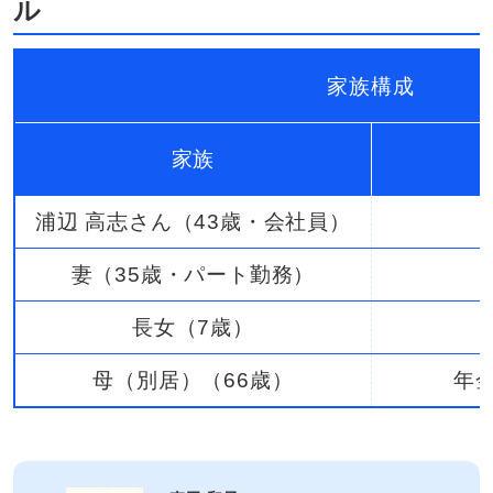
ル
家族構成
家族
浦辺 高志さん（43歳・会社員）
妻（35歳・パート勤務）
長女（7歳）
母（別居）（66歳）
年金