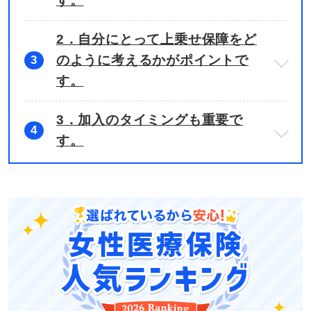
す。
2．自分にとって上乗せ保障をど
のように考えるかがポイントで
3
す。
3．加入のタイミングも重要で
4
す。