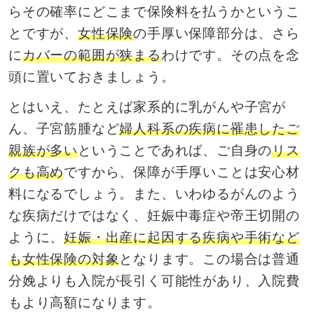
らその確率にどこまで保険料を払うかというこ
とですが、
女性保険
の手厚い保障部分は、さら
に
カバーの範囲が狭まる
わけです。その点を念
頭に置いておきましょう。
とはいえ、たとえば家系的に乳がんや子宮が
ん、子宮筋腫など
婦人科系の疾病に罹患したご
親族が多い
ということであれば、ご自身の
リス
クも高め
ですから、保障が手厚いことは安心材
料になるでしょう。また、いわゆるがんのよう
な疾病だけではなく、妊娠中毒症や帝王切開の
ように、
妊娠・出産に起因する疾病や手術など
も女性保険の対象
となります。この場合は普通
分娩よりも入院が長引く可能性があり、入院費
もより高額になります。