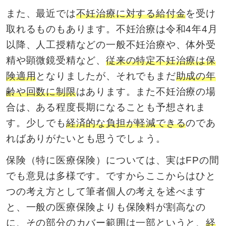
また、最近では
不妊治療に対する給付金
を受け
取れるものもあります。不妊治療は令和4年4月
以降、人工授精などの一般不妊治療や、体外受
精や顕微鏡受精など、
従来の特定不妊治療は保
険適用
となりましたが、それでもまだ
助成の年
齢や回数に制限
はあります。また不妊治療の場
合は、ある程度長期になることも予想されま
す。少しでも
経済的な負担が軽減できる
のであ
ればありがたいとも思うでしょう。
保険（特に医療保険）については、実はFPの間
でも意見は多様です。ですからここからはひと
つの考え方として筆者個人の考えを述べます
と、一般の医療保険よりも保険料が割高なの
に、その部分のカバー範囲は一部というと、
経