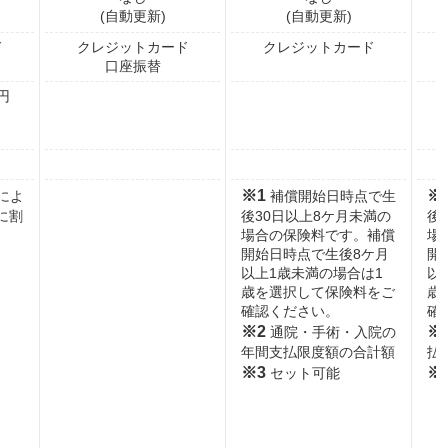
(自動更新)
(自動更新)
ド
クレジットカード
クレジットカード
口座振替
円
※1
※
によ
補償開始日時点で生
に割
後30日以上8ケ月未満の
後
場合の保険料です。補償
場
開始日時点で生後8ケ月
開
以上1歳未満の場合は1
以
歳を選択して保険料をご
歳
確認ください。
確
※2
※
通院・手術・入院の
年間支払限度額の合計額
払
※3
※
セット可能