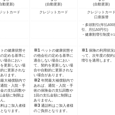
(自動更新)
(自動更新)
(自動更新)
ジットカード
クレジットカード
クレジットカー
口座振替
・多頭割引(年払600
引、月払50円引)
・健康割増引制度
※1
※1
※1
トの健康状態そ
ペットの健康状態そ
保険の利用状況
社の定める基準に
の他会社の定める基準に
って、次年度の契約
ない場合におい
適合しない場合におい
増引を適用します。
約を更新しない場
て、契約を更新しない場
動的に更新されな
合や自動的に更新されな
があります。
い場合があります。
※2
最大補償額内で
年間最大補償額内で
、通院・入院・手
あれば、通院・入院・手
険金の支払回数や
術の保険金の支払回数や
払金額に制限は
1回の支払金額に制限は
せん。
ありません。
※3
料はご加入者様
通話料はご加入者様
担となります。
のご負担となります。