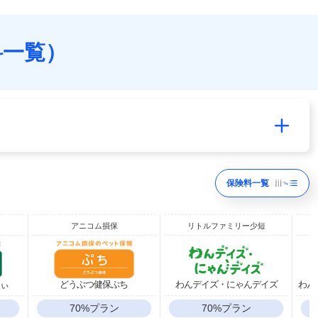
料一覧）
保険料一覧
アニコム損保
リトルファミリー少短
りぃ
どうぶつ健保ぷち
わんデイズ・にゃんデイズ
わんデ
70%プラン
70%プラン