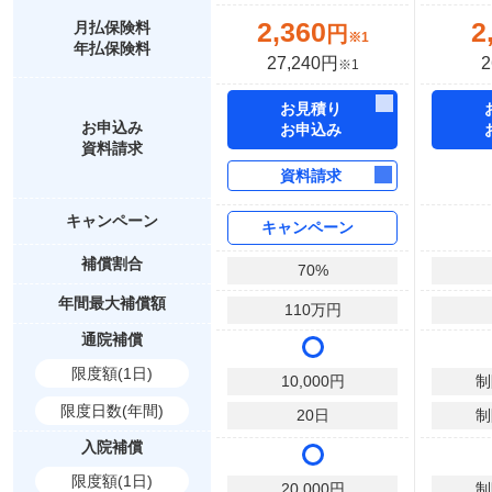
2,360
2
月払保険料
円
※1
年払保険料
27,240円
2
※1
お見積り
お申込み
お申込み
資料請求
資料請求
キャンペーン
キャンペーン
補償割合
70
%
年間最大補償額
110
万円
通院補償
限度額(1日)
10,000
円
制
限度日数(年間)
20
日
制
入院補償
限度額(1日)
20,000
円
制