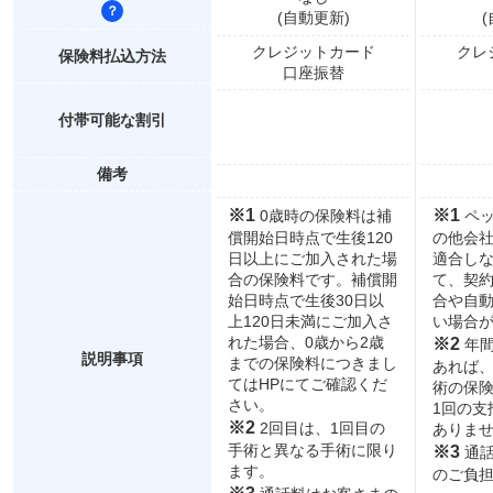
(自動更新)
クレジットカード
クレ
保険料払込方法
口座振替
付帯可能な割引
備考
※1
※1
0歳時の保険料は補
ペッ
償開始日時点で生後120
の他会
日以上にご加入された場
適合し
合の保険料です。補償開
て、契
始日時点で生後30日以
合や自
上120日未満にご加入さ
い場合
れた場合、0歳から2歳
※2
年間
説明事項
までの保険料につきまし
あれば
てはHPにてご確認くだ
術の保
さい。
1回の支
※2
2回目は、1回目の
ありま
手術と異なる手術に限り
※3
通話
ます。
のご負