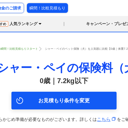
険金のご請求
瞬間！比較見積もり
人気ランキング
キャンペーン・プレゼ
すめ
の瞬間！比較見積もりスタート
シャー・ペイのペット保険（犬）を人気順に比較【0歳｜体重7.2
シャー・ペイの保険料（
0歳｜7.2kg以下
お見積もり条件を変更
らかじめ準備が必要なものがございます。詳しくは
こちら
をご