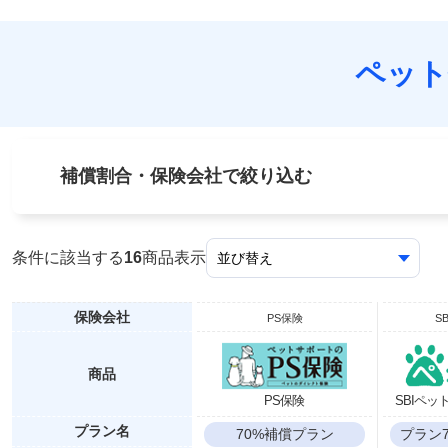
ペット
補償割合・保険会社で絞り込む
条件に該当する
16
商品表示
保険会社
PS保険
S
商品
PS保険
SBIペ
プラン名
70%補償プラン
プラン