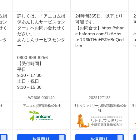
ム損
詳しくは、「アニコム損
24時間365日、以下より
2
セン
保あんしんサービスセン
可能です。
可
せく
ター」へお問い合わせく
【お問合せ】https://shar
【お
ださい。
e.hsforms.com/1kAHhs_
e.
ンタ
あんしんサービスセンタ
-eRR6kTHuHSReBnQcd
-e
ー
lzm
lz
0800-888-8256
【受付時間】
平日
9:30～17:30
土日・祝日
9:30～15:30
社
アニコム損害保険株式会社
リトルファミリー少額短期保険株式会
リト
社
お見積り
お見積り