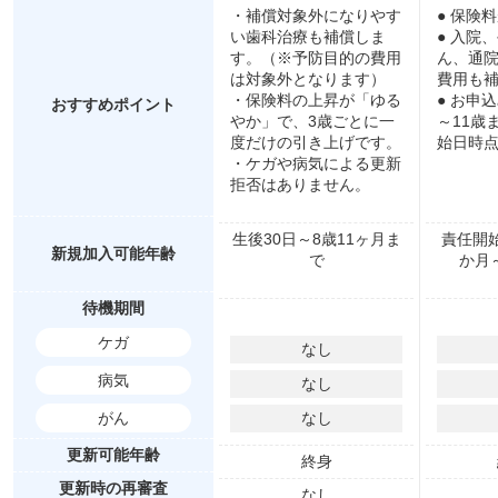
・補償対象外になりやす
● 保険
い歯科治療も補償しま
● 入院
す。（※予防目的の費用
ん、通
は対象外となります）
費用も
・保険料の上昇が「ゆる
● お申
おすすめポイント
やか」で、3歳ごとに一
～11歳
度だけの引き上げです。
始日時点
・ケガや病気による更新
拒否はありません。
生後30日～8歳11ヶ月ま
責任開
新規加入可能年齢
で
か月～
待機期間
ケガ
なし
病気
なし
がん
なし
更新可能年齢
終身
更新時の再審査
なし