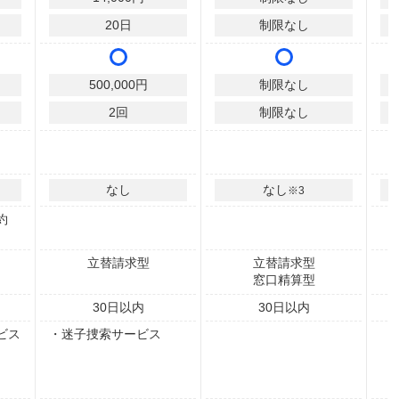
20
日
制限なし
500,000
円
制限なし
2
回
制限なし
なし
なし
※3
約
立替請求型
立替請求型
窓口精算型
30
日以内
30
日以内
ビス
・迷子捜索サービス