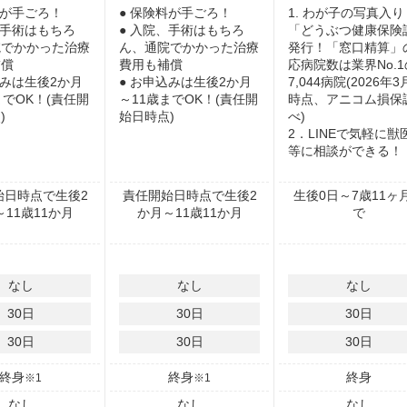
料が手ごろ！
● 保険料が手ごろ！
1. わが子の写真入り
、手術はもちろ
● 入院、手術はもちろ
「どうぶつ健康保険
院でかかった治療
ん、通院でかかった治療
発行！「窓口精算」
補償
費用も補償
応病院数は業界No.1
込みは生後2か月
● お申込みは生後2か月
7,044病院(2026年
までOK！(責任開
～11歳までOK！(責任開
時点、アニコム損保
)
始日時点)
べ)
2．LINEで気軽に獣
等に相談ができる！
始日時点で生後2
責任開始日時点で生後2
生後0日～7歳11ヶ
11歳11か月
か月～11歳11か月
で
なし
なし
なし
30
日
30
日
30
日
30
日
30
日
30
日
終身
終身
終身
※1
※1
なし
なし
なし