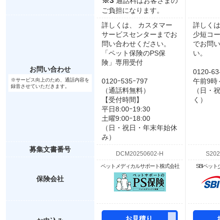
※3
通話料はお客さまの
ご負担になります。
詳しくは、 カスタマー
詳しくは
サービスセンターまでお
少短コ
問い合わせください。
でお問
「ペット保険のPS保
い。
険」専用受付
お問い合わせ
0120-63
※サービス向上のため、通話内容を
0120ｰ535ｰ797
午前9時
録音させていただきます。
（通話料無料）
（日・
【受付時間】
く）
平日8:00ｰ19:30
土曜9:00ｰ18:00
（日・祝日・年末年始休
み）
募集文書番号
ペットメディカルサポート株式会社
SBIペッ
保険会社
お見積り