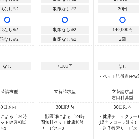
限なし
制限なし
20
日
※2
※2
限なし
制限なし
140,000
円
※2
※2
限なし
制限なし
2
回
※2
※2
なし
7,000円
なし
・ペット賠償責任特
立替請求型
立替請求型
立替請求型
窓口精算型
30
日以内
30
日以内
30
日以内
による「24時
・獣医師による「24時
・健康チェックサー
ペット健康相談」
間無料ペット健康相談」
(腸内フローラ測定)
ス
サービス
・迷子捜索サービス
※3
※3