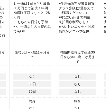
1. 手術は1回あたり最高
■生涯保険料が業界最安
■
証」
50万円まで補償！年間
クラス(詳細は遷移先で
化
の対
補償限度額はなんと128
ご確認ください。)
能
の
万円！
■年120万円まで補償、
■
3月末
2. もちろん日帰り手術
支払回数制限なし！
支
調
や、手術なしの入院のみ
■あいおいニッセイ同和
■
でもOK
損保がノウハウ提供
損
医師
月ま
生後0日～7歳11ヶ月ま
補償開始時点で生後30
補
で
日から満13歳11か月ま
で
なし
なし
30
日
なし
30
日
なし
終身
終身
なし
なし