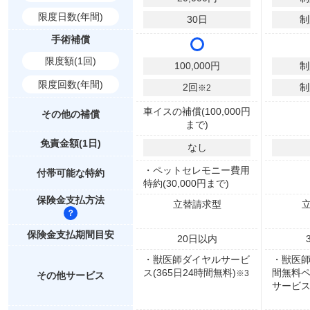
限度日数(年間)
30
日
制
手術補償
限度額(1回)
100,000
円
制
限度回数(年間)
2
回
制
※2
車イスの補償(100,000円
その他の補償
まで)
免責金額(1日)
なし
・ペットセレモニー費用
付帯可能な特約
特約(30,000円まで)
保険金支払方法
立替請求型
保険金支払期間目安
20
日以内
・獣医師ダイヤルサービ
・獣医師
ス(365日24時間無料)
間無料
※3
その他サービス
サービ