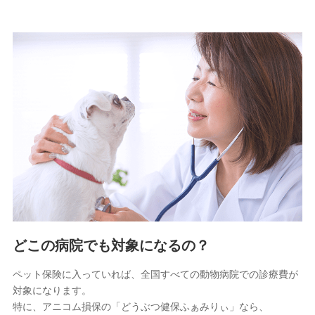
取引先としての選定業務、営業情報の提供業務、契約締結手
続き業務、取引管理業務、およびこれらに準ずる業務の遂行
のため
9.お問い合わせ情報
各種お問い合わせに対応するため
10.受託業務の 個人情報
受託業務の遂行およびこれらに準ずる業務の遂行のため
11.マイカー通勤管理クラウド並びに法人向けASPサー
ビスに関してのお問い合わせ情報
各種お問い合わせに対応するため
当社のサービスに関する情報提供や、皆様に有用なお知らせ
をお送りするため
どこの病院でも対象になるの？
アンケートの送付のため
当社のサービスや媒体の運営改善に必要なデータを解析し、
ペット保険に入っていれば、全国すべての動物病院での診療費が
分析するため
対象になります。
当社の対応品質向上やお問い合わせ内容の正確な把握のため
特に、アニコム損保の「どうぶつ健保ふぁみりぃ」なら、
個人情報保護管理者の職名、連絡先