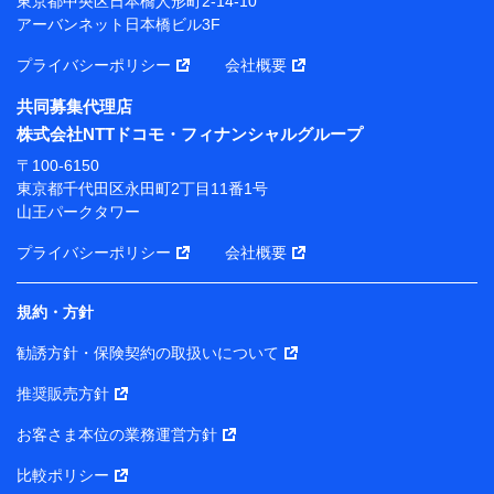
東京都中央区日本橋人形町2-14-10
本橋ビル 3F
アーバンネット日本橋ビル3F
株式会社ドコモ・インシュアランス 代表取締役社
プライバシーポリシー
会社概要
長 吉村 忠義
共同募集代理店
※ 当社および株式会社NTTドコモは、お客さまの情報
株式会社NTTドコモ・フィナンシャルグループ
を利用させていただくにあたっては、「NTTドコモ パー
ソナルデータ憲章」に定める行動原則を順守します 。
〒100-6150
※ パーソナルデータダッシュボードの「第三者提供の
東京都千代田区永田町2丁目11番1号
管理」の設定状態にかかわらず、共同利用する場合があ
山王パークタワー
ります。
プライバシーポリシー
会社概要
※ dポイントクラブ会員ではないお客さま（2019年12
月11日以降、一度もdポイントクラブ会員であったこと
がないお客さまに限る）に関する、2019年12月10日以
規約・方針
前に取得した個人データは、こちら の利用目的の範囲内
勧誘方針・保険契約の取扱いについて
に限って共同利用します。
推奨販売方針
当社は株式会社NTTドコモ・フィナンシャルグループ
との間で、以下のとおり個人データを共同利用しま
お客さま本位の業務運営方針
す。
比較ポリシー
【共同して利用される利用データの項目】