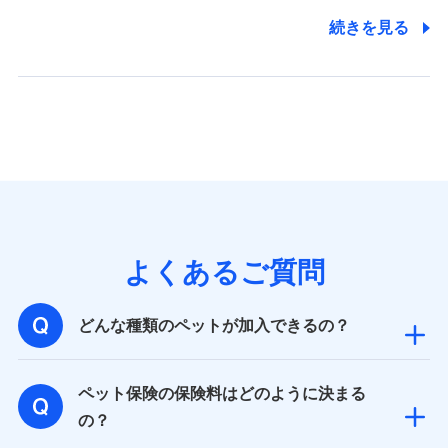
株式会社ドコモ・インシュアランス 営業部長
続きを見る
〒103-0013 東京都中央区日本橋人形町2-14-10 アー
バンネット日本橋ビル 3F
株式会社ドコモ・インシュアランス
個人情報の第三者提供について
当社ではご本人の同意がある場合または法令に基づく場
合を除き、第三者に提供いたしません。
業務の委託
よくあるご質問
当社は利用目的の達成に必要な範囲内において個人情報
の取り扱いの全部または一部を委託する場合がありま
す。
どんな種類のペットが加入できるの？
個人データの共同利用
ペット保険の保険料はどのように決まる
当社は株式会社NTTドコモとの間で、以下のとおり個
の？
人データを共同利用します。