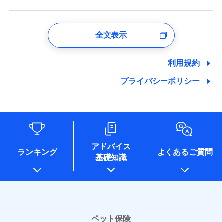
1.見積請求受付時、資料請求受付時、ユーザー登録受
付時
全文表示
ユーザー登録受付および、管理のため
郵便、電話、およびＥメール等により、当社と取引のあるも
しくは委託を受けている保険会社・提携会社の保険その他に
利用規約
関する情報を提供し、金融商品等の契約を勧奨するため、ま
た維持管理等の委託業務遂行のため、またそれらに付帯、関
プライバシーポリシー
連する当社および提携会社のサービスを案内、提供するため
（なお、当社は複数の保険会社と取引があり、取得した個人
情報を取引のある他の保険会社の商品・サービスをご提案す
るために利用させていただくことがあります。）
各種セミナーの開催のため
コンサルティングサービスの実施のため
アドバイス
アンケートやキャンペーン等の実施のため
ランキング
よくあるご質問
上記に係る案内・手続き・管理等付帯業務を行うため
基礎知識
* 当社が委託を受けている保険会社の情報は、保険会社
のホームページに掲載しておりますので、ご確認くださ
い。
■損害保険
ペット保険
あいおいニッセイ同和損害保険株式会社