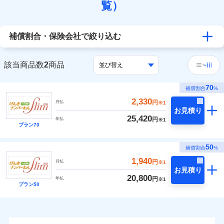
覧）
補償割合・保険会社で絞り込む
該当商品数
2
商品
70
補償割合
%
2,330
円
月払
※1
お見積り
25,420
円
年払
※1
プラン70
50
補償割合
%
1,940
円
月払
※1
お見積り
20,800
円
年払
※1
プラン50