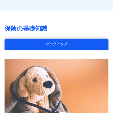
（https://www.himawari-life.co.jp/）
第一ネオ生命保険株式会社
（https://neofirst.co.jp/）
大樹生命保険株式会社（https://www.taiju-
life.co.jp）
保険の基礎知識
太陽生命保険株式会社（https://www.taiyo-
seimei.co.jp）
チューリッヒ生命保険株式会社
ピックアップ
（https://www.zurichlife.co.jp/）
東京海上日動あんしん生命保険株式会社
（https://www.tmn-anshin.co.jp/）
なないろ生命保険株式会社
（https://www.nanairolife.co.jp/）
日本生命保険相互会社
（https://www.nissay.co.jp）
はなさく生命保険株式会社
（https://www.life8739.co.jp/）
マニュライフ生命保険株式会社
（https://www.manulife.co.jp/）
三井住友海上あいおい生命保険株式会社
（https://www.msa-life.co.jp/）