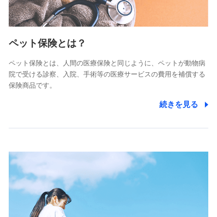
メットライフ生命株式会社
(https://www.metlife.co.jp/)
メディケア生命保険株式会社
（https://www.medicarelife.com/）
ペット保険とは？
■少額短期保険
ペット保険とは、人間の医療保険と同じように、ペットが動物病
株式会社アシロ少額短期保険
院で受ける診察、入院、手術等の医療サービスの費用を補償する
(https://kailash.co.jp/)
保険商品です。
SBIいきいき少額短期保険会社 (https://www.i-
sedai.com/)
続きを見る
SBIペット少額短期保険株式会社
(https://www.sbipet-ssi.co.jp/)
SBIリスタ少額短期保険会社
(https://www.jishin.co.jp/)
スマートプラス少額短期保険株式会社
（https://www.smartplus-insurance.com/）
チューリッヒ少額短期保険株式会社
(https://www.zurichssi.co.jp/)
Tokio Marine X少額短期保険株式会社
(https://www.tokiomarine-x.co.jp/)