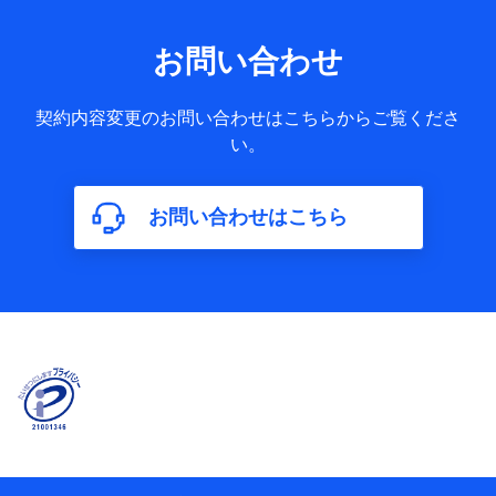
者の関係、保険加入の目的、保険商品の内容、保険料、保険
料のお支払方法、車のメーカーや走行距離などの情報、建物
の構造や築年数などの情報、ペットの種類や年齢など）及び
お問い合わせ
お客様との応対記録 （お客様に提示した比較見積の試算結
果情報、メールマガジンを提供した際のメール内容や送信履
歴の情報及び保険の更改案内等を提供した際のメール内容や
契約内容変更のお問い合わせはこちらからご覧くださ
送信履歴などの情報）が含まれます。
い。
保険契約情報
当社又は株式会社NTTドコモが取得し、又は保有する保険契
約に関する情報。例として、保険契約者及び被保険者の氏
名、住所、生年月日、性別、保険契約者と被保険者の関係、
お問い合わせはこちら
保険加入の目的、保険商品の内容、保険料、保険料のお支払
方法、車のメーカーや走行距離などの情報、建物の構造や築
年数などの情報、ペットの種類や年齢などの情報などが含ま
れます。
【共同して利用する者の範囲】
当社
株式会社NTTドコモ
【利用する者の利用目的】
当社又は株式会社NTTドコモが提供する保険関連サービスに
おけるユーザ登録受付および管理のため