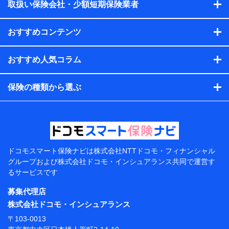
当社又は株式会社NTTドコモと取引のあるもしくは委託を受
取扱い保険会社・少額短期保険業者
けている保険会社・提携会社の保険その他に関する情報を提
供するため、また維持管理等の委託業務遂行のため、またそ
れらに付帯、関連する当社、株式会社NTTドコモおよび提携
おすすめコンテンツ
会社のサービスを案内、提供するため
（各サービスで取得したサービス利用履歴、ウェブサイトの
閲覧履歴、購買履歴、ご契約内容等のパーソナルデータを分
おすすめ人気コラム
析して、お客さまの趣味・嗜好・傾向に応じたサービス・商
品等に関するご提案や広告の配信等を行うことがありま
保険の種類から選ぶ
す。）
各種セミナーの開催のため
コンサルティングサービスの実施のため
アンケートやキャンペーン等の実施のため
上記に係る案内・手続き・管理等付帯業務を行うため
【当該個人データの管理について責任を有する者の名
称・住所・代表者名】
ドコモスマート保険ナビは
株式会社NTTドコモ・フィナンシャル
グループおよび
株式会社ドコモ・インシュアランス共同で
運営す
当該個人データを取り扱う各共同利用者（詳細は次のと
るサービスです
おり）
募集代理店
東京都千代田区永田町2丁目11番1号 山王パークタワー
株式会社NTTドコモ 代表取締役社長 前田 義晃
株式会社ドコモ・インシュアランス
〒103-0013
東京都中央区日本橋人形町2-14-10 アーバンネット日