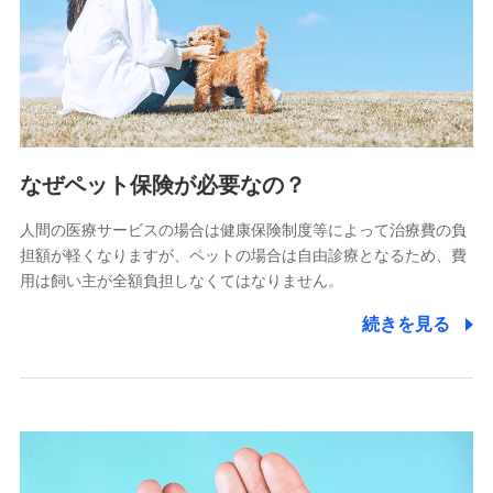
ペットメディカルサポート株式会社
(https://pshoken.co.jp/)
リトルファミリー少額短期保険株式会社
(https://www.littlefamily-ssi.com/)
2.共同募集を行う代理店から受領する個人情報
郵便、電話、およびＥメール等により、当社と取引のあるも
なぜペット保険が必要なの？
しくは委託を受けている保険会社・提携会社の保険その他に
関する情報を提供し、金融商品等の契約を勧奨するため、ま
人間の医療サービスの場合は健康保険制度等によって治療費の負
た維持管理等の委託業務遂行のため、またそれらに付帯、関
連する当社および提携会社のサービスを案内、提供するため
担額が軽くなりますが、ペットの場合は自由診療となるため、費
（なお、当社は複数の保険会社と取引があり、取得した個人
用は飼い主が全額負担しなくてはなりません。
情報を取引のある他の保険会社の商品・サービスをご提案す
るために利用させていただくことがあります。）
続きを見る
上記に係る連絡・手続き・管理等付帯業務を行うため
3.セミナー募集サイトから取得した個人情報
各種セミナーの案内、開催のため
上記に係る連絡・手続き・管理等付帯業務を行うため