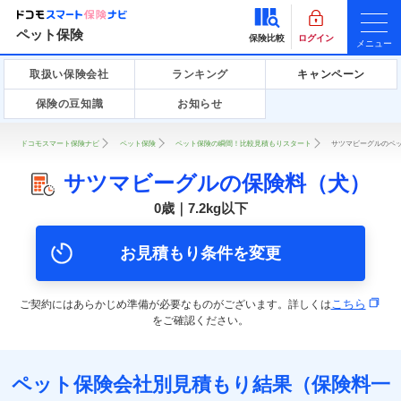
ペット保険
保険比較
ログイン
メニュー
取扱い保険会社
ランキング
キャンペーン
保険の豆知識
お知らせ
ドコモスマート保険ナビ
ペット保険
ペット保険の瞬間！比較見積もりスタート
サツマビーグルのペッ
サツマビーグルの保険料（犬）
0歳｜7.2kg以下
お見積もり条件を変更
こちら
ご契約にはあらかじめ準備が必要なものがございます。詳しくは
をご確認ください。
ペット保険会社別見積もり結果（保険料一