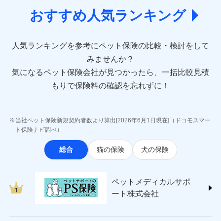
(https://www.aioinissaydowa.co.jp/)
おすすめ人気ランキング
アクサ損害保険株式会社 (https://www.axa-
direct.co.jp/)
アニコム損害保険株式会社 (https://www.anicom-
人気ランキングを参考にペット保険の比較・検討をして
sompo.co.jp/)
みませんか？
東京海上ダイレクト損害保険株式会社
気になるペット保険会社が見つかったら、一括比較見積
(https://www.e-design.net/)
AIG損害保険株式会社
もりで保険料の確認を忘れずに！
(https://www.aig.co.jp/sonpo)
ＳＢＩ損害保険株式会社
(https://www.sbisonpo.co.jp/)
当社ペット保険新規契約者数より算出[2026年6月1日現在]（ドコモスマー
ジェイアイ傷害火災保険株式会社
ト保険ナビ調べ）
(https://www.jihoken.co.jp/)
総合
猫の保険
犬の保険
ソニー損害保険株式会社
(https://www.sonysonpo.co.jp/)
損害保険ジャパン株式会社 (https://www.sompo-
ペットメディカルサポ
japan.co.jp/)
ート株式会社
ＳＯＭＰＯダイレクト損害保険株式会社
(https://www.sompo-direct.co.jp/)
チューリッヒ保険会社 (https://www.zurich.co.jp/)