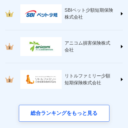
東京海上日動火災保険株式会社
(https://www.tokiomarine-nichido.co.jp/)
SBIペット少額短期保険
日新火災海上保険株式会社
株式会社
(https://www.nisshinfire.co.jp/)
ペット＆ファミリー損害保険株式会社
(https://www.petfamilyins.co.jp/)
三井住友海上火災保険株式会社 (https://www.ms-
アニコム損害保険株式
ins.com/)
会社
三井ダイレクト損害保険株式会社
(https://www.mitsui-direct.co.jp/)
■生命保険
リトルファミリー少額
アクサ生命保険株式会社
短期保険株式会社
（https://www.axa.co.jp/）
SBI生命保険株式会社（https://www.sbilife.co.jp/）
FWD生命保険株式会社
（https://www.fwdlife.co.jp/）
ソニー生命保険株式会社
総合ランキングをもっと見る
（https://www.sonylife.co.jp）
SOMPOひまわり生命保険株式会社