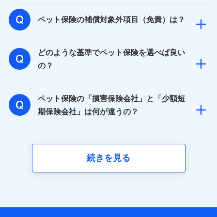
【共同して利用される利用データの項目】
ペット保険の補償対象外項目（免責）は？
当社又は株式会社NTTドコモがサービス提供等を通じて
取得した、以下の情報などの個人データ
どのような基準でペット保険を選べば良い
基本情報
氏名、電話番号、メールアドレス、お客さまの識別子、属
の？
性、連絡先、dポイントサービスのご利用に関する情報。例
として、dポイントカード番号、性別、年齢、家族構成、住
所、dポイント残高、dポイント利用履歴などが含まれます。
ペット保険の「損害保険会社」と「少額短
利用情報
当社又は株式会社NTTドコモが提供する各種サービスなどの
期保険会社」は何が違うの？
ご契約・ご利用などに関する情報。例として、当社又は株式
会社NTTドコモが提供する各種サービスのご契約状態・ご利
用履歴インターネット利用時の行動に関する情報、アプリケ
ーション利用時の行動に関する情報、購入されたサービスや
商品の名称・購入場所・決済に関する情報、アンケートの回
続きを見る
答に関する情報などが含まれます。
保険関連サービス情報
当社又は株式会社NTTドコモが提供する保険関連サービスに
関して取得し、又は保有する情報。例として、見積請求受付
時、資料請求受付時又はユーザー登録受付時に提供いただい
た情報（氏名、住所、生年月日、性別、保険契約者と被保険