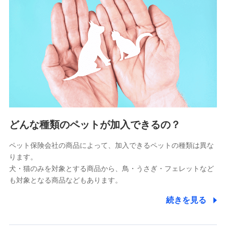
4.家族・友達紹介にて取得した個人情報
被紹介者への連絡、及び当社と取引のあるもしくは委託を受
けている保険会社・提携会社の保険その他に関する情報を提
供し、金融商品等の契約を勧奨するため
アンケートやキャンペーン等の実施のため
上記に係る連絡・手続き・管理等付帯業務を行うため
5.通話録音にて取得する情報
電話対応の品質向上およびお問合せ内容の正確な把握のため
6.採用応募者の個人情報
どんな種類のペットが加入できるの？
採用選考および入社手続を実施するため
ペット保険会社の商品によって、加入できるペットの種類は異な
ります。
7.社員（従業者）の個人情報
犬・猫のみを対象とする商品から、鳥・うさぎ・フェレットなど
人事･勤怠･健康・労務等の管理、給与支給、福利厚生・採用
も対象となる商品などもあります。
退職関連処理等の各種手続きのため、当社と従業員または従
業員同士の連絡のため
続きを見る
8.取引先個人情報