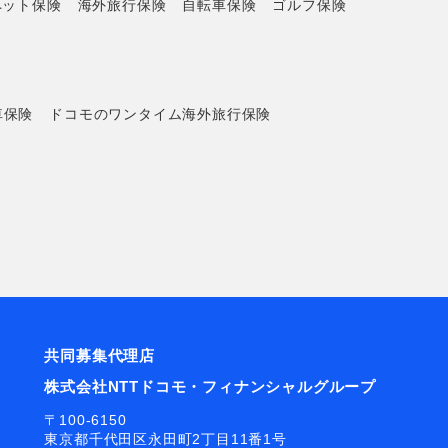
ペット保険
海外旅行保険
自転車保険
ゴルフ保険
車保険
ドコモのワンタイム海外旅行保険
共同募集代理店
株式会社NTTドコモ・フィナンシャルグループ
〒100-6150
東京都千代田区永田町2丁目11番1号