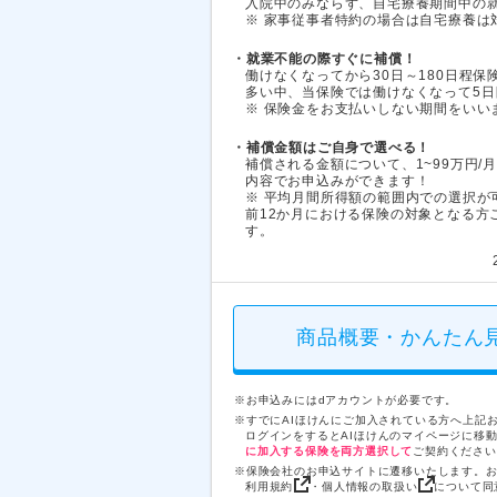
入院中のみならず、自宅療養期間中の
※ 家事従事者特約の場合は自宅療養は
・就業不能の際すぐに補償！
働けなくなってから30日～180日程
多い中、当保険では働けなくなって5
※ 保険金をお支払いしない期間をいい
・補償金額はご自身で選べる！
補償される金額について、1~99万円
内容でお申込みができます！
※ 平均月間所得額の範囲内での選択が
前12か月における保険の対象となる方
す。
商品概要・かんたん
※お申込みにはdアカウントが必要です。
※すでにAIほけんにご加入されている方へ上記
ログインをするとAIほけんのマイページに移
に加入する保険を両方選択して
ご契約ください
※保険会社のお申込サイトに遷移いたします。
利用規約
・
個人情報の取扱い
について同