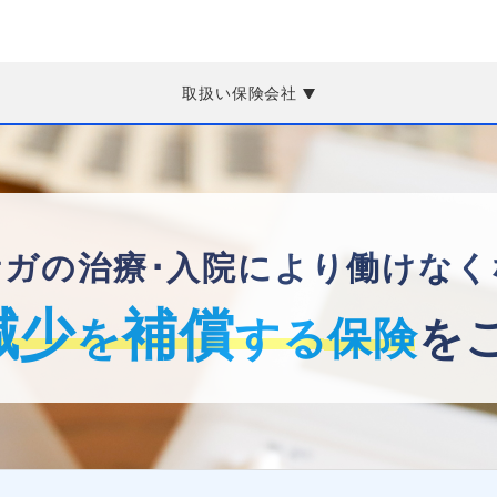
取扱い保険会社
ケガの治療･入院により働けなく
減少
補償
を
する
保険
を