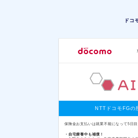
ドコ
NTTドコモFG
保険金お支払いは就業不能になって5日目
・自宅療養中も補償！