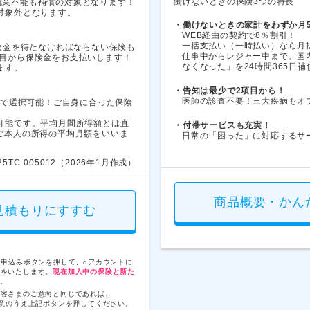
働けないときの保険3つの特長
就業不能も補償の対象となります！
対象外となります。
・働けないときの家計をわずか月5
WEB経由の契約で8％割引！
一括支払い（一時払い）なら月
保険金を待たなければならない保険も
仕事中からレジャー中まで、国
日目から保険金をお支払いします！
なくなった」を24時間365日
ます。
・告知は最少で2項目から！
医師の診査不要！三大疾病もオ
/月で選択可能！ご自身に合った保険
可能です。平均月間所得額とは直
・付帯サービスも充実！
ご本人の所得の平均月額をいいま
日常の「困った」に対応するサ
25TC-005012（2026年1月作成）
商品概要・かん
見積もりにすすむ
お申込みボタンを押して、dアカウントに
動をいたします。
現在加入中の保険と新た
。
お客さまのご意向と同じであれば、
意のうえ上記ボタンを押してください。