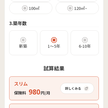
100㎡
120㎡~
3.築年数
新築
1～5年
6-10年
試算結果
スリム
詳しくみる
980
保険料
円/月