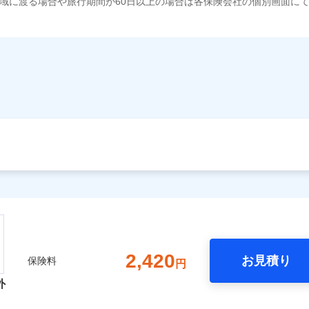
域に渡る場合や旅行期間が60日以上の場合は各保険会社の個別画面に
2,420
お見積り
保険料
円
外