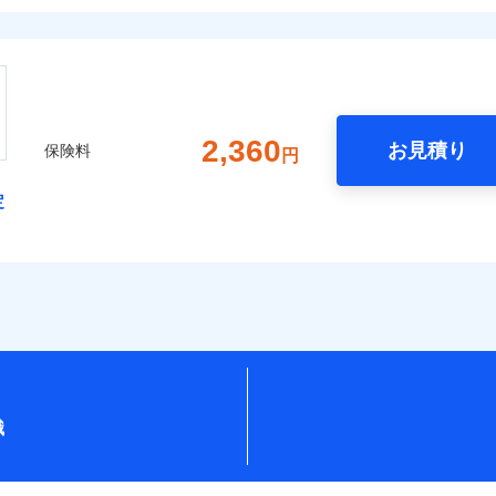
2,360
お見積り
保険料
円
定
識