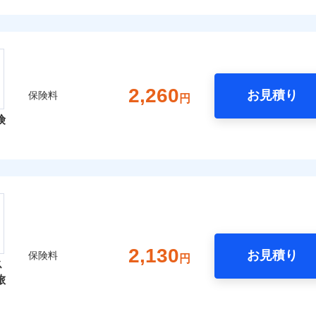
2,260
お見積り
保険料
円
険
2,130
お見積り
保険料
円
ス
旅