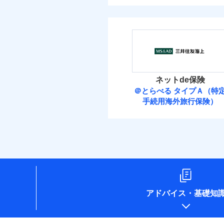
ネットde保険
＠とらべる タイプＡ（特
手続用海外旅行保険）
アドバイス
・
基礎知