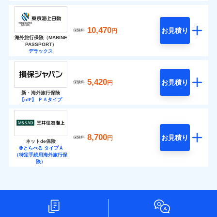
10,470
お見積り
円
保険料
海外旅行保険（MARINE
PASSPORT）
デラックス
5,420
お見積り
円
保険料
新・海外旅行保険
【off!】 ＰＡタイプ
8,700
お見積り
円
保険料
ネットde保険
＠とらべる タイプＡ
（特定手続用海外旅行保
険）