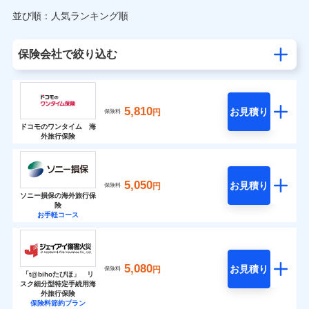
並び順：人気ランキング順
保険会社で絞り込む
5,810
お見積り
円
保険料
ドコモのワンタイム 海
外旅行保険
5,050
お見積り
円
保険料
ソニー損保の海外旅行保
険
お手軽コース
5,080
お見積り
円
保険料
「t@bihoたびほ」 リ
スク細分型特定手続用海
外旅行保険
保険料節約プラン