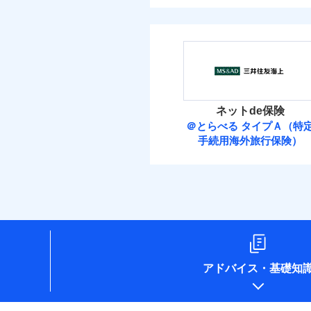
ネットde保険
＠とらべる タイプＡ（特
手続用海外旅行保険）
アドバイス
・
基礎知