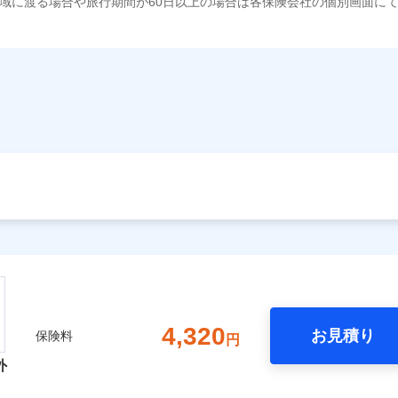
域に渡る場合や旅行期間が60日以上の場合は各保険会社の個別画面に
4,320
お見積り
保険料
円
外