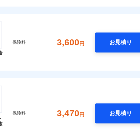
3,600
お見積り
保険料
円
険
3,470
お見積り
保険料
円
ス
旅