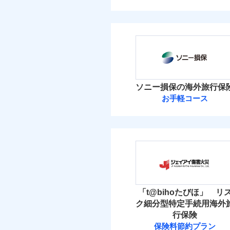
ソニー損保の海外旅行保
お手軽コース
「t@bihoたびほ」 リ
ク細分型特定手続用海外
行保険
保険料節約プラン