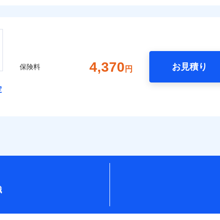
4,370
お見積り
保険料
円
定
識