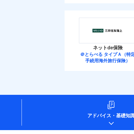
ネットde保険
＠とらべる タイプＡ（特
手続用海外旅行保険）
アドバイス
・
基礎知