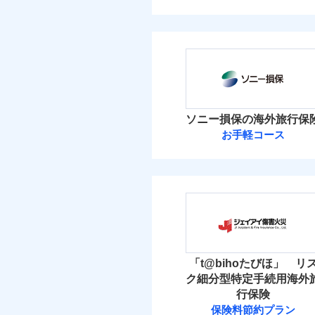
ソニー損保の海外旅行保
お手軽コース
「t@bihoたびほ」 リ
ク細分型特定手続用海外
行保険
保険料節約プラン