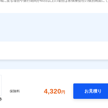
域に渡る場合や旅行期間が60日以上の場合は各保険会社の個別画面に
4,320
お見積り
保険料
円
外