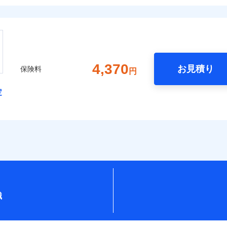
4,370
お見積り
保険料
円
定
識