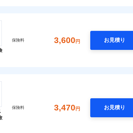
3,600
お見積り
保険料
円
険
3,470
お見積り
保険料
円
ス
旅