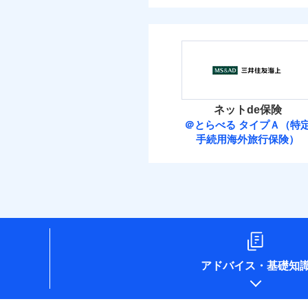
ネットde保険
＠とらべる タイプＡ（特
手続用海外旅行保険）
アドバイス
・
基礎知