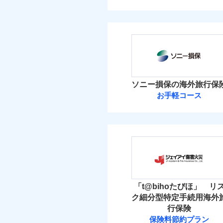
ソニー損保の海外旅行保
お手軽コース
「t@bihoたびほ」 リ
ク細分型特定手続用海外
行保険
保険料節約プラン