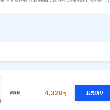
域に渡る場合や旅行期間が60日以上の場合は各保険会社の個別画面に
4,320
お見積り
保険料
円
外