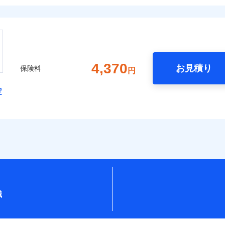
4,370
お見積り
保険料
円
定
識