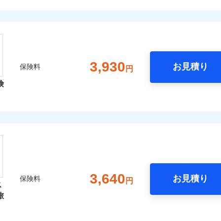
3,930
お見積り
保険料
円
険
3,640
お見積り
保険料
円
ス
旅