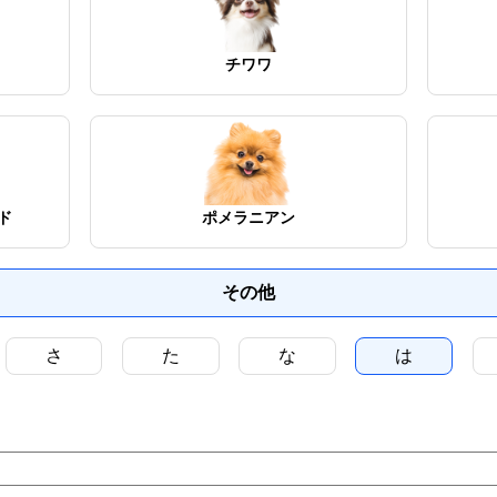
チワワ
ド
ポメラニアン
その他
さ
た
な
は