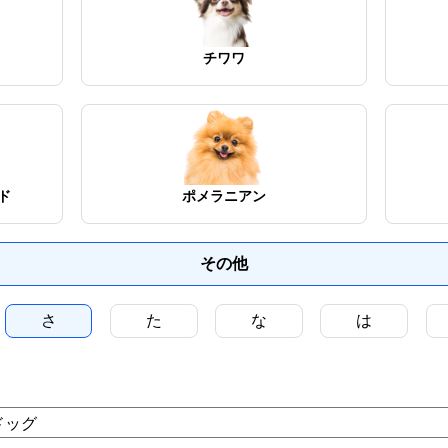
チワワ
ド
ポメラニアン
その他
さ
た
な
は