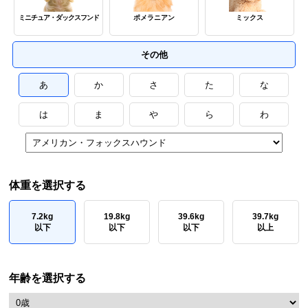
ミニチュア・ダックスフンド
ポメラニアン
ミックス
その他
あ
か
さ
た
な
は
ま
や
ら
わ
体重を選択する
7.2kg
19.8kg
39.6kg
39.7kg
以下
以下
以下
以上
年齢を選択する