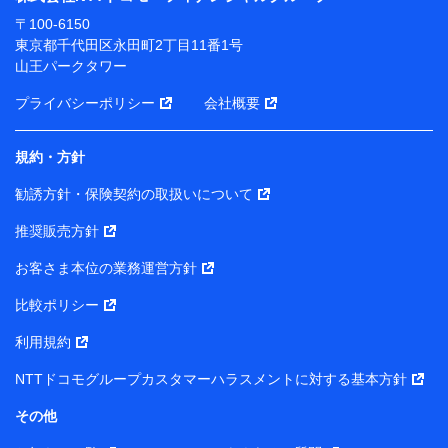
ります。
〒100-6150
※ dポイントクラブ会員ではないお客さま（2019年12
東京都千代田区永田町2丁目11番1号
月11日以降、一度もdポイントクラブ会員であったこと
山王パークタワー
がないお客さまに限る）に関する、2019年12月10日以
前に取得した個人データは、こちら の利用目的の範囲内
プライバシーポリシー
会社概要
に限って共同利用します。
規約・方針
当社は株式会社NTTドコモ・フィナンシャルグループ
との間で、以下のとおり個人データを共同利用しま
勧誘方針・保険契約の取扱いについて
す。
推奨販売方針
【共同して利用される利用データの項目】
当社または株式会社NTTドコモ・フィナンシャルグルー
お客さま本位の業務運営方針
プがサービス提供等を通じて取得した、以下の情報など
比較ポリシー
の個人データ
基本情報
利用規約
氏名、電話番号、メールアドレス、お客さまの識別子、属
NTTドコモグループカスタマーハラスメントに対する基本方針
性、連絡先、dポイントサービスのご利用に関する情報。例
として、dポイントカード番号、性別、年齢、家族構成、住
その他
所、dポイント残高、dポイント利用履歴などが含まれます。
利用情報