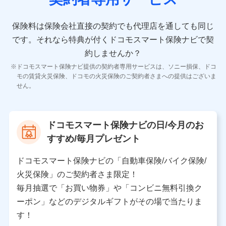
10.受託業務の 個人情報
受託業務の遂行およびこれらに準ずる業務の遂行のため
保険料は保険会社直接の契約でも代理店を通しても同じ
です。
それなら特典が付くドコモスマート保険ナビで契
11.マイカー通勤管理クラウド並びに法人向けASPサー
ビスに関してのお問い合わせ情報
約しませんか？
各種お問い合わせに対応するため
ドコモスマート保険ナビ提供の契約者専用サービスは、ソニー損保、ドコ
当社のサービスに関する情報提供や、皆様に有用なお知らせ
モの賃貸火災保険、ドコモの火災保険のご契約者さまへの提供はございま
をお送りするため
せん。
アンケートの送付のため
当社のサービスや媒体の運営改善に必要なデータを解析し、
分析するため
当社の対応品質向上やお問い合わせ内容の正確な把握のため
ドコモスマート保険ナビの日/今月のお
個人情報保護管理者の職名、連絡先
すすめ/毎月プレゼント
株式会社ドコモ・インシュアランス 営業部長
〒103-0013 東京都中央区日本橋人形町2-14-10 アー
ドコモスマート保険ナビの「自動車保険/バイク保険/
バンネット日本橋ビル 3F
火災保険」のご契約者さま限定！
株式会社ドコモ・インシュアランス
毎月抽選で「お買い物券」や「コンビニ無料引換ク
ーポン」などのデジタルギフトがその場で当たりま
個人情報の第三者提供について
す！
当社ではご本人の同意がある場合または法令に基づく場