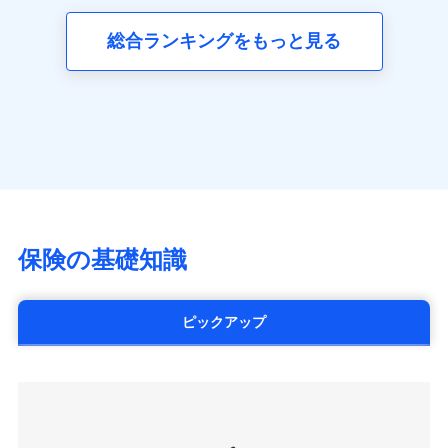
三井ダイレクト損害保険株式会社
全国の優良工務店とタッグを組み、「高品質な修理」
同意いただく必要があります。詳細について、以下をご確
ネット申込
募集文書番号
(https://www.mitsui-direct.co.jp/)
見積もりや保険会社とのご契約に先立ち、当社が提供する
認ください。
と「保険金のお支払」をワンセットで提供する火災保
総合ランキングをもっと見る
申込方法
郵送
ドコモスマート保険ナビの利用規約と個人情報の取扱いに
険です。補償の選択は自由自在で、お申込みはPC・ス
ドコモスマート保険ナビサービス利用規約
対面
同意いただく必要があります。詳細について、以下をご確
■生命保険
マホで24時間受付可能です。住宅トラブル応急サービ
当社による個人情報の取扱いについて（プライバシー
認ください。
アクサ生命保険株式会社
ス「すまいのサポート24」は水まわり、玄関カギの紛
ポリシー）
始期日
2024/10/01
（https://www.axa.co.jp/）
ドコモスマート保険ナビサービス利用規約
失、ハチの巣駆除等の住宅トラブルに対応していま
SBI生命保険株式会社（https://www.sbilife.co.jp/）
当社による個人情報の取扱いについて（プライバシー
す。さらに大切な住まいを守るための各種サポート機
※1損害割合が30%未満の場合は定率
FWD生命保険株式会社
ドコモスマート保険ナビ編集部の評価
ポリシー）
払、水災料率は最低リスク区分を適用
能をご用意。住まいをメンテナンスする際の無料の
（https://www.fwdlife.co.jp/）
※2失火見舞費用の取扱いはなし
「リフォーム相談サービス」、「長期優良住宅の維持
ソニー生命保険株式会社
※3水道管修理費用の取扱いはなし
チューリッヒのネット火災保険は
ダイレクト型でネッ
保全サポートサービス」をご提供しています。
（https://www.sonylife.co.jp）
説明事項
※4地震火災費用の取扱いはなし
ト完結のお手続き・リーズナブルな保険料
に加え、
火
SOMPOひまわり生命保険株式会社
保険の基礎知識
※5火災・風災等の事故により建物に
災に対する補償に加え、すべてのプランに盗難等がつ
（https://www.himawari-life.co.jp/）
損害が生じたとき、日新火災がご案内
いており、
社会問題などを考慮された幅広い補償が特
する修理業者（指定工務店）が建物の
第一ネオ生命保険株式会社
修理を行います。
長です。
失火見舞金など付帯される費用保険金も多
（https://neofirst.co.jp/）
ピックアップ
く、ダイレクトでありながら充実した補償が魅力で
大樹生命保険株式会社（https://www.taiju-
日新火災海上保険株式会社で
募集文書番号
life.co.jp）
お見積もり
す。
太陽生命保険株式会社（https://www.taiyo-
seimei.co.jp）
見積もりや保険会社とのご契約に先立ち、当社が提供する
チューリッヒ生命保険株式会社
ドコモスマート保険ナビの利用規約と個人情報の取扱いに