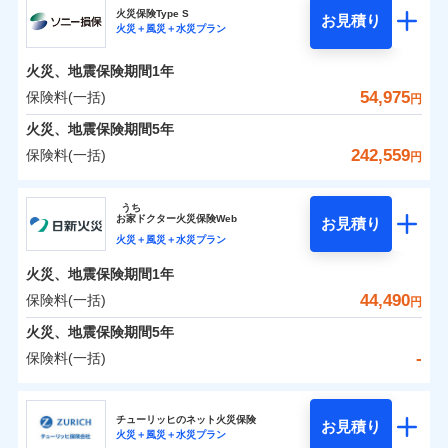
補償の範囲
？
03
POINT
ソニー損保の新ネット火災保険は、補償の組合せが自
火災保険Type S
お見積り
火災＋風災＋水災プラン
-
7,350
2,600
チューリッヒ保険会社のおすすめポイント
家財
由だから、必要な補償に絞って選べます。
円
円
火災
風災・雹（ひょ
しかも「地震上乗せ特約（全半損時のみ）」で、地震
落雷
う）災、雪災
火災、地震保険期間
1年
保険料（一括）内訳
01
火災
風災・雹（ひょ
POINT
破裂・爆発
の被害にも火災保険の保険金額に対して最大100％で備
落雷
う）災、雪災
54,975
保険料(一括)
円
破裂・爆発
えられます（一部損は対象外）。
水災
盗難
火災 1年
地震 1年
火災、地震保険期間
5年
ランキングをもっと見る
水濡れ
※1
水災
盗難
騒擾（じょう）
242,559
保険料(一括)
円
水濡れ
外部からの落下・
破損・汚損
イチオシ
02
POINT
補償の範囲
？
0
03
29,200
7,800
POINT
建物
円
円
円
騒擾（じょう）
飛来・衝突
ソニー損害保険株式会社
外部からの落下・
破損・汚損
うち
飛来・衝突
まさかのときも安心！全国の優良工務店とタッグを
お
家
ドクター火災保険Web
お見積り
0
8,550
2,600
ソニー損害保険株式会社のおすすめポイント
家財
円
組み、「高品質な修理」と「保険金のお支払」をワ
円
円
火災＋風災＋水災プラン
火災
風災・雹（ひょ
落雷
う）災、雪災
ンセットで提供する火災保険です。
火災、地震保険期間
1年
保険料（一括）内訳
01
補償内容
破裂・爆発
POINT
お客さまのニーズから補償を考え、設計することで
44,490
保険料(一括)
円
合理的な保険料を実現することができます。さらに
水災
盗難
火災 1年
地震 1年
火災、地震保険期間
5年
上半期
新規契約数ランキング
水濡れ
各種割引が充実！
免責金額（自己負
免責金額なし
※2
騒擾（じょう）
-
保険料(一括)
担額）
補償内容
大切な住まいを守るための各種サポート機能をご用
外部からの落下・
破損・汚損
イチオシ
02
POINT
0
37,578
7,800
建物
円
円
円
当社火災保険新規契約者数より算出[
年
飛来・衝突
月]（ドコモスマート保険
意、住宅トラブル応急サービス「すまいのサポート
日新火災海上保険株式会社
臨時費用
ナビ調べ）
24」、住まいをメンテナンスする際の無料の「リフ
火災、自然災害、盗難などトータルでカバーし、大
チューリッヒのネット火災保険
お見積り
損害防止費用
免責金額（自己負
火災＋風災＋水災プラン
免責金額なし
0
ォーム相談サービス」、「長期優良住宅の維持保全
6,997
2,600
日新火災海上保険株式会社のおすすめポイント
※1
家財
円
切な住まいをお守りします！
円
円