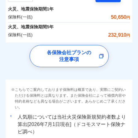
担額）
残存物取片づけ費用
付帯される費用の
サポートサービス」をご提供します。
水まわりトラブル、カギ開け対応など「住まいのア
補償
火災、地震保険期間
1年
失火見舞費用
保険料（一括）内訳
01
POINT
お家ドクター火災保険Web（すまいの保険）のお見
臨時費用
シスタンスサービス」が無料付帯
水道管修理費用
50,650
保険料(一括)
円
積もり・お申込みはネットで完結！
損害防止費用
補償の対象やお客さまの状況に応じたさまざまな割
地震火災費用
火災 1年
地震 1年
火災、地震保険期間
5年
上半期
新規契約数ランキング
ランキングをもっと見る
残存物取片づけ費用
付帯される費用保
引をご用意！
232,910
保険料(一括)
険金
円
失火見舞費用
適用される割引
建築年割引
イチオシ
02
POINT
補償の範囲
-
26,340
7,800
？
03
建物
POINT
円
円
当社火災保険新規契約者数より算出[
年
月]（ドコモスマート保険
水道管修理費用
チューリッヒ保険会社
ナビ調べ）
補償の範囲
付帯サービス
住まいの緊急かけつけサービス
地震火災費用
？
03
POINT
各保険会社プランの
ソニー損保の新ネット火災保険は、補償の組合せが自
注意事項
-
7,750
2,600
チューリッヒ保険会社のおすすめポイント
家財
由だから、必要な補償に絞って選べます。
円
円
火災
風災・雹（ひょ
保険証券の不発行に関する特約（500
クレジットカード
適用される割引
しかも「地震上乗せ特約（全半損時のみ）」で、地震
落雷
う）災、雪災
円）
コンビニ払い
保険料（一括）内訳
01
火災
補償内容
風災・雹（ひょ
POINT
破裂・爆発
払込方法
の被害にも火災保険の保険金額に対して最大100％で備
落雷
う）災、雪災
口座振替
破裂・爆発
えられます（一部損は対象外）。
その他条件
住まいのアシスタンスサービス
※2
水災
銀行振込
盗難
火災 1年
地震 1年
こちらでご案内しております保険料は概算であり、実際にご契約い
ランキングをもっと見る
水濡れ
免責金額（自己負
免責金額なし
ただける保険料とは異なります。また保険会社によって補償内容や
水災
※2
盗難
騒擾（じょう）
WEB見積もり+メールアドレス登録後
担額）
一括払
水濡れ
外部からの落下・
特約名称なども異なる場合がございます。あらかじめご了承くださ
破損・汚損
イチオシ
02
POINT
から4営業日+1日以降、お客さまが決
補償の範囲
？
0
03
31,150
7,800
POINT
建物
円
円
円
備考
騒擾（じょう）
飛来・衝突
支払方法
い。
年払い
済した時点で保険のお申し込みと完了
外部からの落下・
破損・汚損
臨時費用
となります。
月払い
飛来・衝突
まさかのときも安心！全国の優良工務店とタッグを
人気順については当社
新規契約者数より
損害防止費用
0
9,100
2,600
家財
円
組み、「高品質な修理」と「保険金のお支払」をワ
円
円
算出[
年
月
日現在]（ドコモスマート保険ナ
火災
風災・雹（ひょ
残存物取片づけ費用
付帯される費用保
ネット申込
クレジットカード
※3
落雷
う）災、雪災
ンセットで提供する火災保険です。
ビ調べ）
険金
失火見舞費用
※3
補償内容
破裂・爆発
申込方法
郵送
コンビニ払い