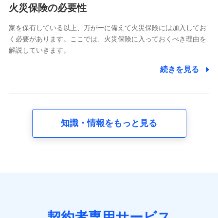
電話対応の品質向上およびお問合せ内容の正確な把握のため
火災保険の必要性
家を保有している以上、万が一に備えて火災保険には加入してお
6.採用応募者の個人情報
く必要があります。ここでは、火災保険に入っておくべき理由を
採用選考および入社手続を実施するため
解説していきます。
7.社員（従業者）の個人情報
続きを見る
人事･勤怠･健康・労務等の管理、給与支給、福利厚生・採用
退職関連処理等の各種手続きのため、当社と従業員または従
業員同士の連絡のため
知識・情報をもっと見る
8.取引先個人情報
取引先としての選定業務、営業情報の提供業務、契約締結手
続き業務、取引管理業務、およびこれらに準ずる業務の遂行
のため
9.お問い合わせ情報
各種お問い合わせに対応するため
契約者専用サービス