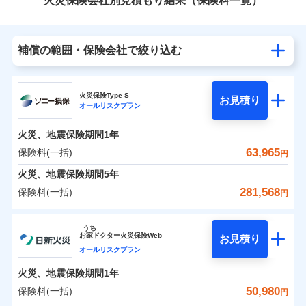
火災保険会社別見積もり結果（保険料一覧）
補償の範囲・保険会社で絞り込む
火災保険Type S
お見積り
オールリスクプラン
火災、地震保険期間
1年
63,965
保険料(一括)
円
火災、地震保険期間
5年
281,568
保険料(一括)
円
ソニー損害保険株式会社
うち
お
家
ドクター火災保険Web
お見積り
ソニー損害保険株式会社のおすすめポイント
オールリスクプラン
火災、地震保険期間
1年
保険料（一括）内訳
01
POINT
50,980
保険料(一括)
円