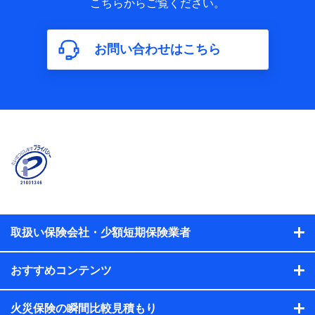
こちらからご覧ください。
保険加入の目的、保険商品の内容、保険料、保険料のお支払
方法、車のメーカーや走行距離などの情報、建物の構造や築
年数などの情報、ペットの種類や年齢などの情報などが含ま
お問い合わせはこちら
れます。
【共同して利用する者の範囲】
当社
株式会社NTTドコモ
【利用する者の利用目的】
当社又は株式会社NTTドコモが提供する保険関連サービスに
おけるユーザ登録受付および管理のため
当社又は株式会社NTTドコモと取引のあるもしくは委託を受
けている保険会社・提携会社の保険その他に関する情報を提
供するため、また維持管理等の委託業務遂行のため、またそ
れらに付帯、関連する当社、株式会社NTTドコモおよび提携
会社のサービスを案内、提供するため
取扱い保険会社・少額短期保険業者
（各サービスで取得したサービス利用履歴、ウェブサイトの
閲覧履歴、購買履歴、ご契約内容等のパーソナルデータを分
おすすめコンテンツ
析して、お客さまの趣味・嗜好・傾向に応じたサービス・商
品等に関するご提案や広告の配信等を行うことがありま
す。）
火災保険の瞬間比較見積もり
各種セミナーの開催のため