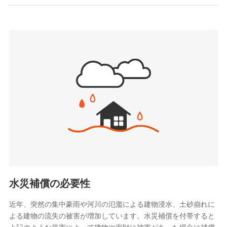
お見積もり
SBIいきいき少額短期保険会社 (https://www.i-
sedai.com/)
見積もりや保険会社とのご契約に先立ち、当社が提供する
SBIペット少額短期保険株式会社
ドコモスマート保険ナビの利用規約と個人情報の取扱いに
(https://www.sbipet-ssi.co.jp/)
同意いただく必要があります。詳細について、以下をご確
SBIリスタ少額短期保険会社
認ください。
(https://www.jishin.co.jp/)
スマートプラス少額短期保険株式会社
ドコモスマート保険ナビサービス利用規約
（https://www.smartplus-insurance.com/）
当社による個人情報の取扱いについて（プライバシー
チューリッヒ少額短期保険株式会社
ポリシー）
(https://www.zurichssi.co.jp/)
Tokio Marine X少額短期保険株式会社
(https://www.tokiomarine-x.co.jp/)
ペットメディカルサポート株式会社
(https://pshoken.co.jp/)
リトルファミリー少額短期保険株式会社
(https://www.littlefamily-ssi.com/)
水災補償の必要性
2.共同募集を行う代理店から受領する個人情報
近年、突然の集中豪雨や河川の氾濫による建物浸水、土砂崩れに
よる建物の流失の被害が増加しています。水災補償を付帯すると
郵便、電話、およびＥメール等により、当社と取引のあるも
しくは委託を受けている保険会社・提携会社の保険その他に