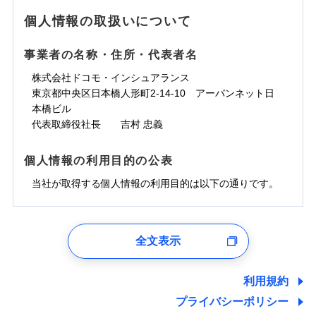
地震の被害にも最大100％で備えられます。
ランキングをもっと見る
水濡れ
免責金額（自己負
銀行振込
※3クレジットカード会社の分割払い
※1
免責金額なし
水災
※1
盗難
騒擾（じょう）
個人情報の取扱いについて
WEB見積もり+メールアドレス登録後
担額）
が可能なことがあります。詳しくは各
一括払
水濡れ
外部からの落下・
破損・汚損
から4営業日+1日以降、お客さまが決
※1
クレジットカード会社にご確認くださ
備考
騒擾（じょう）
一括払
飛来・衝突
支払方法
年払い
済した時点で保険のお申し込みと完了
外部からの落下・
破損・汚損
い。
事業者の名称・住所・代表者名
臨時費用
支払方法
年払い
となります。
月払い
飛来・衝突
損害防止費用
月払い
株式会社ドコモ・インシュアランス
ソニー損害保険株式会社で
募集文書番号
残存物取片づけ費用
付帯される費用保
ネット申込
クレジットカード
東京都中央区日本橋人形町2-14-10 アーバンネット日
※3
お見積もり
険金
失火見舞費用
ネット申込
※2
補償内容
申込方法
本橋ビル
郵送
コンビニ払い
払込方法
水道管修理費用
申込方法
郵送
※3
代表取締役社長 吉村 忠義
対面
口座振替
見積もりや保険会社とのご契約に先立ち、当社が提供する
地震火災費用
対面
※4
銀行振込
上半期
新規契約数ランキング
免責金額（自己負
ドコモスマート保険ナビの利用規約と個人情報の取扱いに
始期日
2025/10/01
免責金額なし
個人情報の利用目的の公表
担額）
同意いただく必要があります。詳細について、以下をご確
補償内容
その他付帯される
始期日
2024/10/01
一括払
修理付帯費用
ドコモスマート保険ナビ編集部の評価
費用の補償
認ください。
当社火災保険新規契約者数より算出[
当社が取得する個人情報の利用目的は以下の通りです。
年
月]（ドコモスマート保険
※1雑危険（盗難を除く）および破汚
支払方法
年払い
説明事項
臨時費用
ナビ調べ）
損において、自己負担額5万円
※1損害割合が30%未満の場合は定率
ドコモスマート保険ナビサービス利用規約
月払い
損害防止費用
免責金額（自己負
インターネット割引
払、水災料率は最低リスク区分を適用
チューリッヒのネット火災保険は
ダイレクト型でネッ
1.見積請求受付時、資料請求受付時、ユーザー登録受
免責金額なし
当社による個人情報の取扱いについて（プライバシー
担額）
※2破損・汚損、水ぬれは自己負担額
残存物取片づけ費用
適用される割引
指定工務店割引
付時
付帯される費用の
募集文書番号
ト完結のお手続き・リーズナブルな保険料
に加え、
火
ポリシー）
ネット申込
全文表示
5万円 建物が築15年以上または建築
補償
失火見舞費用
建築年割引
災に対する補償に加え、すべてのプランに盗難等がつ
ユーザー登録受付および、管理のため
申込方法
年不明の場合、風災・雹（ひょう）
郵送
臨時費用
水道管修理費用
郵便、電話、およびＥメール等により、当社と取引のあるも
いており、
社会問題などを考慮された幅広い補償が特
災・雪災の自己負担額は5万円
対面
損害防止費用
しくは委託を受けている保険会社・提携会社の保険その他に
その他条件
指定工務店特約
※5
利用規約
地震火災費用
※3失火見舞費用の取扱いはなし
長です。
失火見舞金など付帯される費用保険金も多
ランキングをもっと見る
関する情報を提供し、金融商品等の契約を勧奨するため、ま
残存物取片づけ費用
付帯される費用保
説明事項
※4水道管修理費用の取扱いはなし
プライバシーポリシー
く、ダイレクトでありながら充実した補償が魅力で
始期日
2026/08/01
た維持管理等の委託業務遂行のため、またそれらに付帯、関
険金
（破損・汚損等危険補償特約で補償対
失火見舞費用
すまいのサポート24
適用される割引
建築年割引