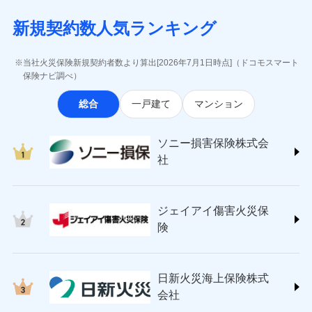
月払い
当社による個人情報の取扱いについて（プライバシー
失、ハチの巣駆除等の住宅トラブルに対応していま
インターネット割引
(https://www.aig.co.jp/sonpo)
5万円 建物が築15年以上または建築
チューリッヒのネット火災保険は
ダイレクト型でネッ
募集文書番号
ポリシー）
す。さらに大切な住まいを守るための各種サポート機
新規契約数人気ランキング
年不明の場合、風災・雹（ひょう）
ＳＢＩ損害保険株式会社
適用される割引
指定工務店割引
ト完結のお手続き・リーズナブルな保険料
に加え、
火
ネット申込
災・雪災の自己負担額は5万円
能をご用意。住まいをメンテナンスする際の無料の
(https://www.sbisonpo.co.jp/)
建築年割引
災に対する補償に加え、すべてのプランに盗難等がつ
申込方法
※2失火見舞費用の取扱いはなし
郵送
「リフォーム相談サービス」、「長期優良住宅の維持
ジェイアイ傷害火災保険株式会社
当社火災保険新規契約者数より算出[2026年7月1日時点]（ドコモスマート
いており、
社会問題などを考慮された幅広い補償が特
※3水道管修理費用の取扱いはなし
対面
保全サポートサービス」をご提供しています。
(https://www.jihoken.co.jp/)
その他条件
指定工務店特約
保険ナビ調べ）
※5
説明事項
（破損・汚損等危険補償特約で補償対
長です。
失火見舞金など付帯される費用保険金も多
ソニー損害保険株式会社
象となる場合があります。）
く、ダイレクトでありながら充実した補償が魅力で
始期日
2026/08/01
総合
一戸建て
マンション
(https://www.sonysonpo.co.jp/)
※4地震火災費用の取扱いはなし
すまいのサポート24
ドコモスマート保険ナビ編集部の評価
す。
※5火災・風災等の事故により建物に
損害保険ジャパン株式会社 (https://www.sompo-
リフォーム相談サービス
付帯サービス
※1盗難、水濡れ、騒擾（じょう）、
損害が生じたとき、日新火災がご案内
japan.co.jp/)
長期優良住宅の維持保全サポートサー
ソニー損害保険株式会
外部からの落下・飛来・衝突は自動付
する修理業者（指定工務店）が建物の
ソニー損保の新ネット火災保険は、補償の組合せが
ＳＯＭＰＯダイレクト損害保険株式会社
日新火災海上保険株式会社で
ビス
帯です。
修理を行います。
社
自由だから、必要な補償に絞って選べます。
(https://www.sompo-direct.co.jp/)
お見積もり
※2水まわりトラブル、カギ開け対
チューリッヒ保険会社 (https://www.zurich.co.jp/)
応、ガラス破損の場合に60分までの
クレジットカード
しかも、「地震上乗せ特約（全半損時のみ）」で、
募集文書番号
チューリッヒ保険会社で
東京海上日動火災保険株式会社
簡易作業無料でご提供いたします。弊
コンビニ払い
地震の被害にも最大100％で備えられます。
見積もりや保険会社とのご契約に先立ち、当社が提供する
お見積もり
払込方法
社提携業者にて24時間365日受付。受
ジェイアイ傷害火災保
(https://www.tokiomarine-nichido.co.jp/)
説明事項
口座振替
ドコモスマート保険ナビの利用規約と個人情報の取扱いに
付後、専門業者が対応に向かいます。
日新火災海上保険株式会社
険
銀行振込
ガラス破損の対応時間は9時～20時と
同意いただく必要があります。詳細について、以下をご確
チューリッヒ保険会社の
(https://www.nisshinfire.co.jp/)
なります。
認ください。
詳細を見る
ペット＆ファミリー損害保険株式会社
※3クレジットカード会社の分割払い
一括払
ドコモスマート保険ナビサービス利用規約
(https://www.petfamilyins.co.jp/)
が可能なことがあります。詳しくは各
日新火災海上保険株式
ソニー損害保険株式会社で
支払方法
年払い
ドコモスマート保険ナビ編集部の評価
三井住友海上火災保険株式会社 (https://www.ms-
当社による個人情報の取扱いについて（プライバシー
クレジットカード会社にご確認くださ
見積もりや保険会社とのご契約に先立ち、当社が提供する
お見積もり
会社
月払い
い。
ins.com/)
ポリシー）
ドコモスマート保険ナビの利用規約と個人情報の取扱いに