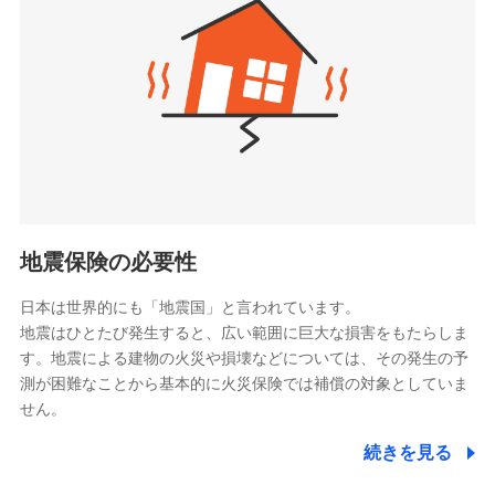
（https://www.zurichlife.co.jp/）
同意いただく必要があります。詳細について、以下をご確
東京海上日動あんしん生命保険株式会社
チューリッヒ保険会社で
認ください。
ドコモスマート保険ナビ編集部の評価
（https://www.tmn-anshin.co.jp/）
お見積もり
ドコモスマート保険ナビサービス利用規約
なないろ生命保険株式会社
（https://www.nanairolife.co.jp/）
当社による個人情報の取扱いについて（プライバシー
チューリッヒ保険会社の
全国の優良工務店とタッグを組み、「高品質な修理」
ポリシー）
日本生命保険相互会社
詳細を見る
と「保険金のお支払」をワンセットで提供する火災保
（https://www.nissay.co.jp）
険です。補償の選択は自由自在で、お申込みはPC・ス
はなさく生命保険株式会社
マホで24時間受付可能です。住宅トラブル応急サービ
見積もりや保険会社とのご契約に先立ち、当社が提供する
（https://www.life8739.co.jp/）
ドコモスマート保険ナビの利用規約と個人情報の取扱いに
ス「すまいのサポート24」は水まわり、玄関カギの紛
マニュライフ生命保険株式会社
同意いただく必要があります。詳細について、以下をご確
失、ハチの巣駆除等の住宅トラブルに対応していま
（https://www.manulife.co.jp/）
地震保険の必要性
認ください。
す。さらに大切な住まいを守るための各種サポート機
三井住友海上あいおい生命保険株式会社
ドコモスマート保険ナビサービス利用規約
能をご用意。住まいをメンテナンスする際の無料の
（https://www.msa-life.co.jp/）
日本は世界的にも「地震国」と言われています。
メットライフ生命株式会社
当社による個人情報の取扱いについて（プライバシー
「リフォーム相談サービス」、「長期優良住宅の維持
地震はひとたび発生すると、広い範囲に巨大な損害をもたらしま
(https://www.metlife.co.jp/)
ポリシー）
保全サポートサービス」をご提供しています。
す。地震による建物の火災や損壊などについては、その発生の予
メディケア生命保険株式会社
測が困難なことから基本的に火災保険では補償の対象としていま
（https://www.medicarelife.com/）
せん。
■少額短期保険
続きを見る
株式会社アシロ少額短期保険
日新火災海上保険株式会社で
(https://kailash.co.jp/)