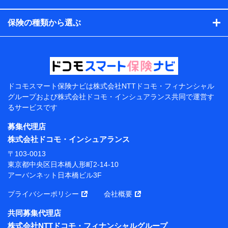
コンサルティングサービスの実施のため
アンケートやキャンペーン等の実施のため
保険の種類から選ぶ
上記に係る案内・手続き・管理等付帯業務を行うため
【当該個人データの管理について責任を有する者の名
称・住所・代表者名】
当該個人データを取り扱う各共同利用者（詳細は次のと
おり）
ドコモスマート保険ナビは
株式会社NTTドコモ・フィナンシャル
東京都千代田区永田町2丁目11番1号 山王パークタワー
グループおよび
株式会社ドコモ・インシュアランス共同で
運営す
株式会社NTTドコモ 代表取締役社長 前田 義晃
るサービスです
東京都中央区日本橋人形町2-14-10 アーバンネット日
募集代理店
本橋ビル 3F
株式会社ドコモ・インシュアランス
株式会社ドコモ・インシュアランス 代表取締役社
〒103-0013
長 吉村 忠義
東京都中央区日本橋人形町2-14-10
アーバンネット日本橋ビル3F
※ 当社および株式会社NTTドコモは、お客さまの情報
を利用させていただくにあたっては、「NTTドコモ パー
プライバシーポリシー
会社概要
ソナルデータ憲章」に定める行動原則を順守します 。
※ パーソナルデータダッシュボードの「第三者提供の
共同募集代理店
管理」の設定状態にかかわらず、共同利用する場合があ
株式会社NTTドコモ・フィナンシャルグループ