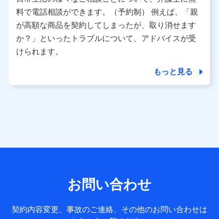
利用情報
料で電話相談ができます。（予約制） 例えば、「親
当社又は株式会社NTTドコモが提供する各種サービスなどの
ご契約・ご利用などに関する情報。例として、当社又は株式
が高額な商品を契約してしまったが、取り消せます
会社NTTドコモが提供する各種サービスのご契約状態・ご利
か？」といったトラブルについて、アドバイスが受
用履歴インターネット利用時の行動に関する情報、アプリケ
ーション利用時の行動に関する情報、購入されたサービスや
けられます。
商品の名称・購入場所・決済に関する情報、アンケートの回
答に関する情報などが含まれます。
もっと見る
保険関連サービス情報
当社又は株式会社NTTドコモが提供する保険関連サービスに
関して取得し、又は保有する情報。例として、見積請求受付
時、資料請求受付時又はユーザー登録受付時に提供いただい
た情報（氏名、住所、生年月日、性別、保険契約者と被保険
者の関係、保険加入の目的、保険商品の内容、保険料、保険
料のお支払方法、車のメーカーや走行距離などの情報、建物
の構造や築年数などの情報、ペットの種類や年齢など）及び
お客様との応対記録 （お客様に提示した比較見積の試算結
果情報、メールマガジンを提供した際のメール内容や送信履
歴の情報及び保険の更改案内等を提供した際のメール内容や
送信履歴などの情報）が含まれます。
お問い合わせ
保険契約情報
当社又は株式会社NTTドコモが取得し、又は保有する保険契
約に関する情報。例として、保険契約者及び被保険者の氏
契約内容変更、事故のご連絡、その他のお問い合わせは
名、住所、生年月日、性別、保険契約者と被保険者の関係、