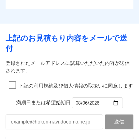
払込方法
お客さまのニーズから補償を考え、設計することで
水道管修理費用
※4
対面
口座振替
合理的な保険料を実現することができます。さらに
水災
盗難
地震火災費用
※5
銀行振込
上半期
新規契約数ランキング
水濡れ
各種割引が充実！
免責金額（自己負
始期日
2025/10/01
※1
免責金額なし
※1
騒擾（じょう）
担額）
補償内容
その他付帯される
大切な住まいを守るための各種サポート機能をご用
外部からの落下・
破損・汚損
一括払
イチオシ
02
修理付帯費用
POINT
費用の補償
当社火災保険新規契約者数より算出[
年
飛来・衝突
月]（ドコモスマート保険
意、住宅トラブル応急サービス「すまいのサポート
※1水災料率は最低リスク区分を適用
支払方法
年払い
上記のお見積もり内容をメールで送
臨時費用
ナビ調べ）
説明事項
※2雑危険（盗難を除く）および破汚
24」、住まいをメンテナンスする際の無料の「リフ
火災、自然災害、盗難などトータルでカバーし、大
月払い
損害防止費用
免責金額（自己負
損において、自己負担額5万円
インターネット割引
付
免責金額なし
ォーム相談サービス」、「長期優良住宅の維持保全
※1
切な住まいをお守りします！
担額）
残存物取片づけ費用
適用される割引
指定工務店割引
付帯される費用の
サポートサービス」をご提供します。
ネット申込
水まわりトラブル、カギ開け対応など「住まいのア
補償
募集文書番号
失火見舞費用
建築年割引
申込方法
郵送
登録されたメールアドレスに試算いただいた内容が送信
お家ドクター火災保険Web（すまいの保険）のお見
臨時費用
シスタンスサービス」が無料付帯
水道管修理費用
対面
されます。
積もり・お申込みはネットで完結！
損害防止費用
その他条件
指定工務店特約
補償の対象やお客さまの状況に応じたさまざまな割
※6
地震火災費用
上半期
新規契約数ランキング
ランキングをもっと見る
残存物取片づけ費用
付帯される費用保
引をご用意！
始期日
2026/08/01
険金
下記の利用規約及び個人情報の取扱いに同意します
失火見舞費用
すまいのサポート24
適用される割引
建築年割引
補償の範囲
？
03
POINT
当社火災保険新規契約者数より算出[
年
月]（ドコモスマート保険
水道管修理費用
リフォーム相談サービス
付帯サービス
※1破損・汚損の免責額5万円
ナビ調べ）
ドコモスマート保険ナビ編集部の評価
補償の範囲
付帯サービス
住まいの緊急かけつけサービス
地震火災費用
長期優良住宅の維持保全サポートサー
？
03
満期日または希望始期日
POINT
※2水まわりトラブル、カギ開け対
ビス
応、ガラス破損の場合に60分までの
火災
風災・雹（ひょ
簡易作業無料でご提供いたします。弊
保険証券の不発行に関する特約（500
クレジットカード
ソニー損保の新ネット火災保険は、補償の組合せが
適用される割引
落雷
う）災、雪災
社提携業者にて24時間365日受付。受
円）
クレジットカード
コンビニ払い
火災
補償内容
風災・雹（ひょ
破裂・爆発
自由だから、必要な補償に絞って選べます。
払込方法
付後、専門業者が対応に向かいます。
落雷
コンビニ払い
う）災、雪災
説明事項
口座振替
払込方法
ガラス破損の対応時間は9時～20時と
しかも、「地震上乗せ特約（全半損時のみ）」で、
破裂・爆発
その他条件
住まいのアシスタンスサービス
※2
口座振替
水災
銀行振込
盗難
なります。