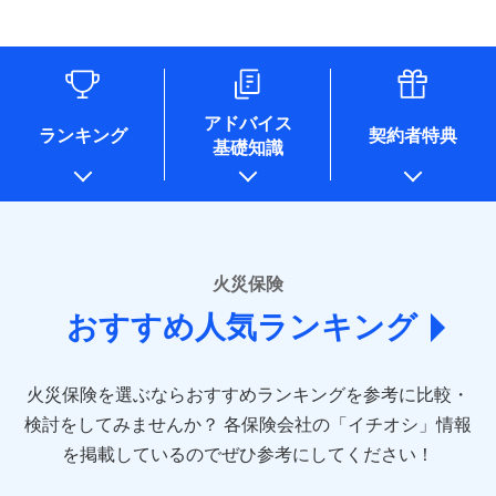
す。
連する当社および提携会社のサービスを案内、提供するため
象となる場合があります。）
水道管修理費用
リフォーム相談サービス
ドコモスマート保険ナビ編集部の評価
（なお、当社は複数の保険会社と取引があり、取得した個人
付帯サービス
※1破損・汚損の免責額5万円
※5地震火災費用の取扱いはなし
付帯サービス
住まいの緊急かけつけサービス
地震火災費用
長期優良住宅の維持保全サポートサー
情報を取引のある他の保険会社の商品・サービスをご提案す
※2水まわりトラブル、カギ開け対
※6火災・風災等の事故により建物に
ビス
るために利用させていただくことがあります。）
応、ガラス破損の場合に60分までの
損害が生じたとき、日新火災がご案内
ソニー損保の新ネット火災保険は、補償の組合せが
各種セミナーの開催のため
簡易作業無料でご提供いたします。弊
保険証券の不発行に関する特約（500
クレジットカード
する修理業者（指定工務店）が建物の
適用される割引
自由だから、必要な補償に絞って選べます。
コンサルティングサービスの実施のため
社提携業者にて24時間365日受付。受
円）
クレジットカード
修理を行います。
コンビニ払い
アドバイス
補償内容
チューリッヒ保険会社で
アンケートやキャンペーン等の実施のため
払込方法
付後、専門業者が対応に向かいます。
ランキング
契約者特典
しかも、「地震上乗せ特約（全半損時のみ）」で、
コンビニ払い
説明事項
口座振替
基礎知識
上記に係る案内・手続き・管理等付帯業務を行うため
お見積もり
払込方法
ガラス破損の対応時間は9時～20時と
その他条件
住まいのアシスタンスサービス
地震の被害にも最大100％で備えられます。
※2
募集文書番号
口座振替
銀行振込
* 当社が委託を受けている保険会社の情報は、保険会社
なります。
免責金額（自己負
銀行振込
※3クレジットカード会社の分割払い
のホームページに掲載しておりますので、ご確認くださ
チューリッヒ保険会社の
免責金額なし
WEB見積もり+メールアドレス登録後
担額）
が可能なことがあります。詳しくは各
一括払
詳細を見る
い。
から4営業日+1日以降、お客さまが決
クレジットカード会社にご確認くださ
備考
一括払
支払方法
年払い
済した時点で保険のお申し込みと完了
い。
臨時費用
支払方法
年払い
■損害保険
となります。
月払い
火災保険
見積もりや保険会社とのご契約に先立ち、当社が提供する
ソニー損害保険株式会社で
損害防止費用
月払い
あいおいニッセイ同和損害保険株式会社
募集文書番号
ドコモスマート保険ナビの利用規約と個人情報の取扱いに
お見積もり
ドコモスマート保険ナビ編集部の評価
残存物取片づけ費用
付帯される費用保
おすすめ人気ランキング
(https://www.aioinissaydowa.co.jp/)
ネット申込
クレジットカード
※3
同意いただく必要があります。詳細について、以下をご確
険金
失火見舞費用
ネット申込
アクサ損害保険株式会社 (https://www.axa-
※2
申込方法
郵送
コンビニ払い
認ください。
払込方法
direct.co.jp/)
水道管修理費用
申込方法
郵送
※3
全国の優良工務店とタッグを組み、「高品質な修理」
見積もりや保険会社とのご契約に先立ち、当社が提供する
対面
口座振替
ドコモスマート保険ナビサービス利用規約
火災保険を選ぶならおすすめランキングを参考に比較・
アニコム損害保険株式会社 (https://www.anicom-
地震火災費用
対面
ドコモスマート保険ナビの利用規約と個人情報の取扱いに
※4
と「保険金のお支払」をワンセットで提供する火災保
銀行振込
当社による個人情報の取扱いについて（プライバシー
sompo.co.jp/)
同意いただく必要があります。詳細について、以下をご確
検討をしてみませんか？
始期日
2025/10/01
各保険会社の「イチオシ」情報
険です。補償の選択は自由自在で、お申込みはPC・ス
ポリシー）
東京海上ダイレクト損害保険株式会社
その他付帯される
認ください。
始期日
2024/10/01
一括払
マホで24時間受付可能です。住宅トラブル応急サービ
を掲載しているのでぜひ参考にしてください！
修理付帯費用
ドコモスマート保険ナビ編集部の評価
費用の補償
(https://www.e-design.net/)
説明事項
※1水災料率は最低リスク区分を適用
支払方法
ドコモスマート保険ナビサービス利用規約
年払い
ス「すまいのサポート24」は水まわり、玄関カギの紛
AIG損害保険株式会社
※1破損・汚損、水ぬれは自己負担額