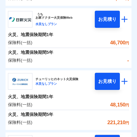
イチオシ
02
POINT
補償の範囲
？
0
03
32,950
7,800
POINT
建物
円
円
円
ソニー損害保険株式会社
うち
まさかのときも安心！全国の優良工務店とタッグを
お
家
ドクター火災保険Web
お見積り
0
11,000
2,600
ソニー損害保険株式会社のおすすめポイント
家財
円
組み、「高品質な修理」と「保険金のお支払」をワ
円
円
水災なしプラン
火災
風災・雹（ひょ
落雷
う）災、雪災
ンセットで提供する火災保険です。
火災、地震保険期間
1年
保険料（一括）内訳
01
破裂・爆発
POINT
お客さまのニーズから補償を考え、設計することで
46,700
保険料(一括)
円
合理的な保険料を実現することができます。さらに
水災
盗難
火災 1年
地震 1年
火災、地震保険期間
5年
水濡れ
各種割引が充実！
※1
騒擾（じょう）
-
保険料(一括)
大切な住まいを守るための各種サポート機能をご用
外部からの落下・
破損・汚損
イチオシ
02
POINT
0
40,697
7,800
建物
円
円
円
飛来・衝突
意、住宅トラブル応急サービス「すまいのサポート
日新火災海上保険株式会社
24」、住まいをメンテナンスする際の無料の「リフ
火災、自然災害、盗難などトータルでカバーし、大
チューリッヒのネット火災保険
お見積り
水災なしプラン
0
ォーム相談サービス」、「長期優良住宅の維持保全
7,851
2,600
日新火災海上保険株式会社のおすすめポイント
家財
円
切な住まいをお守りします！
円
円
サポートサービス」をご提供します。
水まわりトラブル、カギ開け対応など「住まいのア
火災、地震保険期間
1年
保険料（一括）内訳
01
POINT
お家ドクター火災保険Web（すまいの保険）のお見
シスタンスサービス」が無料付帯
48,150
保険料(一括)
円
積もり・お申込みはネットで完結！
補償の対象やお客さまの状況に応じたさまざまな割
火災 1年
地震 1年
火災、地震保険期間
5年
上半期
新規契約数ランキング
引をご用意！
221,210
保険料(一括)
円
イチオシ
02
POINT
補償の範囲
-
28,950
7,800
？
03
建物
POINT
円
円
当社火災保険新規契約者数より算出[
年
月]（ドコモスマート保険
チューリッヒ保険会社
ナビ調べ）