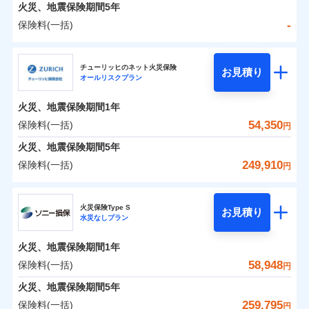
火災 1年
地震 1年
火災、地震保険期間
5年
-
保険料(一括)
0
43,805
7,800
建物
円
円
円
日新火災海上保険株式会社
チューリッヒのネット火災保険
お見積り
オールリスクプラン
0
9,760
2,600
日新火災海上保険株式会社のおすすめポイント
家財
円
円
円
火災、地震保険期間
1年
保険料（一括）内訳
01
POINT
54,350
保険料(一括)
円
火災 1年
地震 1年
火災、地震保険期間
5年
249,910
保険料(一括)
円
イチオシ
02
POINT
-
31,280
7,800
建物
円
円
チューリッヒ保険会社
ソニー損保の新ネット火災保険は、補償の組合せが自
火災保険Type S
お見積り
水災なしプラン
-
9,300
2,600
チューリッヒ保険会社のおすすめポイント
家財
由だから、必要な補償に絞って選べます。
円
円
しかも「地震上乗せ特約（全半損時のみ）」で、地震
火災、地震保険期間
1年
保険料（一括）内訳
01
POINT
の被害にも火災保険の保険金額に対して最大100％で備
58,948
保険料(一括)
円
えられます（一部損は対象外）。
火災 1年
地震 1年
火災、地震保険期間
5年
259,795
保険料(一括)
円