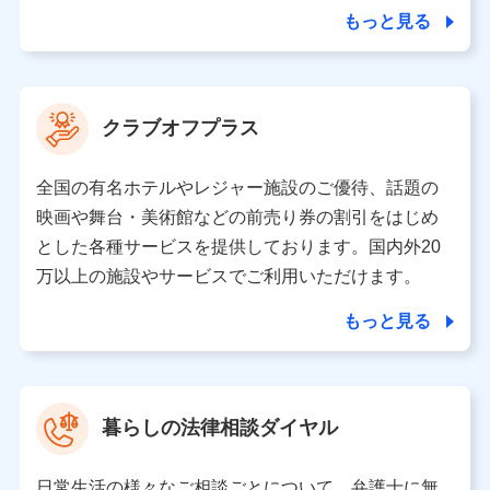
合を除き、第三者に提供いたしません。
もっと見る
業務の委託
当社は利用目的の達成に必要な範囲内において個人情報
クラブオフプラス
の取り扱いの全部または一部を委託する場合がありま
す。
全国の有名ホテルやレジャー施設のご優待、話題の
個人データの共同利用
映画や舞台・美術館などの前売り券の割引をはじめ
とした各種サービスを提供しております。国内外20
当社は株式会社NTTドコモとの間で、以下のとおり個
人データを共同利用します。
万以上の施設やサービスでご利用いただけます。
【共同して利用される利用データの項目】
もっと見る
当社又は株式会社NTTドコモがサービス提供等を通じて
取得した、以下の情報などの個人データ
基本情報
氏名、電話番号、メールアドレス、お客さまの識別子、属
暮らしの法律相談ダイヤル
性、連絡先、dポイントサービスのご利用に関する情報。例
として、dポイントカード番号、性別、年齢、家族構成、住
所、dポイント残高、dポイント利用履歴などが含まれます。
日常生活の様々なご相談ごとについて、弁護士に無