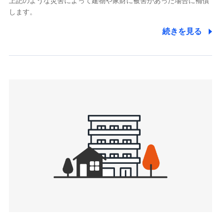
上記のような災害によって建物や家財に被害があった場合に補償
関する情報を提供し、金融商品等の契約を勧奨するため、ま
します。
た維持管理等の委託業務遂行のため、またそれらに付帯、関
連する当社および提携会社のサービスを案内、提供するため
続きを見る
（なお、当社は複数の保険会社と取引があり、取得した個人
情報を取引のある他の保険会社の商品・サービスをご提案す
るために利用させていただくことがあります。）
上記に係る連絡・手続き・管理等付帯業務を行うため
3.セミナー募集サイトから取得した個人情報
各種セミナーの案内、開催のため
上記に係る連絡・手続き・管理等付帯業務を行うため
4.家族・友達紹介にて取得した個人情報
被紹介者への連絡、及び当社と取引のあるもしくは委託を受
けている保険会社・提携会社の保険その他に関する情報を提
供し、金融商品等の契約を勧奨するため
アンケートやキャンペーン等の実施のため
上記に係る連絡・手続き・管理等付帯業務を行うため
5.通話録音にて取得する情報