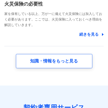
電話対応の品質向上およびお問合せ内容の正確な把握のため
火災保険の必要性
家を保有している以上、万が一に備えて火災保険には加入してお
6.採用応募者の個人情報
く必要があります。ここでは、火災保険に入っておくべき理由を
採用選考および入社手続を実施するため
解説していきます。
7.社員（従業者）の個人情報
続きを見る
人事･勤怠･健康・労務等の管理、給与支給、福利厚生・採用
退職関連処理等の各種手続きのため、当社と従業員または従
業員同士の連絡のため
知識・情報をもっと見る
8.取引先個人情報
取引先としての選定業務、営業情報の提供業務、契約締結手
続き業務、取引管理業務、およびこれらに準ずる業務の遂行
のため
9.お問い合わせ情報
各種お問い合わせに対応するため
契約者専用サービス