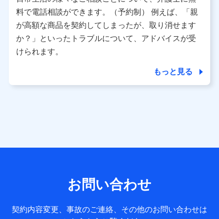
利用情報
料で電話相談ができます。（予約制） 例えば、「親
当社又は株式会社NTTドコモが提供する各種サービスなどの
ご契約・ご利用などに関する情報。例として、当社又は株式
が高額な商品を契約してしまったが、取り消せます
会社NTTドコモが提供する各種サービスのご契約状態・ご利
か？」といったトラブルについて、アドバイスが受
用履歴インターネット利用時の行動に関する情報、アプリケ
ーション利用時の行動に関する情報、購入されたサービスや
けられます。
商品の名称・購入場所・決済に関する情報、アンケートの回
答に関する情報などが含まれます。
もっと見る
保険関連サービス情報
当社又は株式会社NTTドコモが提供する保険関連サービスに
関して取得し、又は保有する情報。例として、見積請求受付
時、資料請求受付時又はユーザー登録受付時に提供いただい
た情報（氏名、住所、生年月日、性別、保険契約者と被保険
者の関係、保険加入の目的、保険商品の内容、保険料、保険
料のお支払方法、車のメーカーや走行距離などの情報、建物
の構造や築年数などの情報、ペットの種類や年齢など）及び
お客様との応対記録 （お客様に提示した比較見積の試算結
果情報、メールマガジンを提供した際のメール内容や送信履
歴の情報及び保険の更改案内等を提供した際のメール内容や
送信履歴などの情報）が含まれます。
お問い合わせ
保険契約情報
当社又は株式会社NTTドコモが取得し、又は保有する保険契
約に関する情報。例として、保険契約者及び被保険者の氏
契約内容変更、事故のご連絡、その他のお問い合わせは
名、住所、生年月日、性別、保険契約者と被保険者の関係、