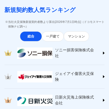
月払い
当社による個人情報の取扱いについて（プライバシー
失、ハチの巣駆除等の住宅トラブルに対応していま
インターネット割引
(https://www.aig.co.jp/sonpo)
5万円 建物が築15年以上または建築
チューリッヒのネット火災保険は
ダイレクト型でネッ
募集文書番号
ポリシー）
す。さらに大切な住まいを守るための各種サポート機
新規契約数人気ランキング
年不明の場合、風災・雹（ひょう）
ＳＢＩ損害保険株式会社
適用される割引
指定工務店割引
ト完結のお手続き・リーズナブルな保険料
に加え、
火
ネット申込
災・雪災の自己負担額は5万円
能をご用意。住まいをメンテナンスする際の無料の
(https://www.sbisonpo.co.jp/)
建築年割引
災に対する補償に加え、すべてのプランに盗難等がつ
申込方法
※2失火見舞費用の取扱いはなし
郵送
「リフォーム相談サービス」、「長期優良住宅の維持
ジェイアイ傷害火災保険株式会社
当社火災保険新規契約者数より算出[2026年7月1日時点]（ドコモスマート
いており、
社会問題などを考慮された幅広い補償が特
※3水道管修理費用の取扱いはなし
対面
保全サポートサービス」をご提供しています。
(https://www.jihoken.co.jp/)
その他条件
指定工務店特約
保険ナビ調べ）
※5
説明事項
（破損・汚損等危険補償特約で補償対
長です。
失火見舞金など付帯される費用保険金も多
ソニー損害保険株式会社
象となる場合があります。）
く、ダイレクトでありながら充実した補償が魅力で
始期日
2026/08/01
総合
一戸建て
マンション
(https://www.sonysonpo.co.jp/)
※4地震火災費用の取扱いはなし
すまいのサポート24
ドコモスマート保険ナビ編集部の評価
す。
※5火災・風災等の事故により建物に
損害保険ジャパン株式会社 (https://www.sompo-
リフォーム相談サービス
付帯サービス
※1盗難、水濡れ、騒擾（じょう）、
損害が生じたとき、日新火災がご案内
japan.co.jp/)
長期優良住宅の維持保全サポートサー
ソニー損害保険株式会
外部からの落下・飛来・衝突は自動付
する修理業者（指定工務店）が建物の
ソニー損保の新ネット火災保険は、補償の組合せが
ＳＯＭＰＯダイレクト損害保険株式会社
日新火災海上保険株式会社で
ビス
帯です。
修理を行います。
社
自由だから、必要な補償に絞って選べます。
(https://www.sompo-direct.co.jp/)
お見積もり
※2水まわりトラブル、カギ開け対
チューリッヒ保険会社 (https://www.zurich.co.jp/)
応、ガラス破損の場合に60分までの
クレジットカード
しかも、「地震上乗せ特約（全半損時のみ）」で、
募集文書番号
チューリッヒ保険会社で
東京海上日動火災保険株式会社
簡易作業無料でご提供いたします。弊
コンビニ払い
地震の被害にも最大100％で備えられます。
見積もりや保険会社とのご契約に先立ち、当社が提供する
お見積もり
払込方法
社提携業者にて24時間365日受付。受
ジェイアイ傷害火災保
(https://www.tokiomarine-nichido.co.jp/)
説明事項
口座振替
ドコモスマート保険ナビの利用規約と個人情報の取扱いに
付後、専門業者が対応に向かいます。
日新火災海上保険株式会社
険
銀行振込
ガラス破損の対応時間は9時～20時と
同意いただく必要があります。詳細について、以下をご確
チューリッヒ保険会社の
(https://www.nisshinfire.co.jp/)
なります。
認ください。
詳細を見る
ペット＆ファミリー損害保険株式会社
※3クレジットカード会社の分割払い
一括払
ドコモスマート保険ナビサービス利用規約
(https://www.petfamilyins.co.jp/)
が可能なことがあります。詳しくは各
日新火災海上保険株式
ソニー損害保険株式会社で
支払方法
年払い
ドコモスマート保険ナビ編集部の評価
三井住友海上火災保険株式会社 (https://www.ms-
当社による個人情報の取扱いについて（プライバシー
クレジットカード会社にご確認くださ
見積もりや保険会社とのご契約に先立ち、当社が提供する
お見積もり
会社
月払い
い。
ins.com/)
ポリシー）
ドコモスマート保険ナビの利用規約と個人情報の取扱いに