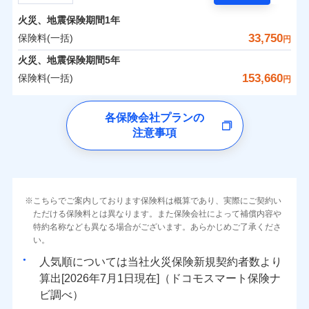
担額）
残存物取片づけ費用
付帯される費用の
サポートサービス」をご提供します。
水まわりトラブル、カギ開け対応など「住まいのア
補償
火災、地震保険期間
1年
失火見舞費用
保険料（一括）内訳
01
POINT
お家ドクター火災保険Web（すまいの保険）のお見
臨時費用
シスタンスサービス」が無料付帯
水道管修理費用
33,750
保険料(一括)
円
積もり・お申込みはネットで完結！
損害防止費用
補償の対象やお客さまの状況に応じたさまざまな割
地震火災費用
火災 1年
地震 1年
火災、地震保険期間
5年
上半期
新規契約数ランキング
ランキングをもっと見る
残存物取片づけ費用
付帯される費用保
引をご用意！
153,660
保険料(一括)
険金
円
失火見舞費用
適用される割引
建築年割引
イチオシ
02
POINT
補償の範囲
0
13,100
4,950
？
03
建物
円
POINT
円
円
当社火災保険新規契約者数より算出[
年
月]（ドコモスマート保険
水道管修理費用
チューリッヒ保険会社
ナビ調べ）
補償の範囲
付帯サービス
住まいの緊急かけつけサービス
地震火災費用
？
03
POINT
各保険会社プランの
ソニー損保の新ネット火災保険は、補償の組合せが自
注意事項
0
5,300
1,650
チューリッヒ保険会社のおすすめポイント
家財
円
由だから、必要な補償に絞って選べます。
円
円
火災
風災・雹（ひょ
保険証券の不発行に関する特約（500
クレジットカード
適用される割引
しかも「地震上乗せ特約（全半損時のみ）」で、地震
落雷
う）災、雪災
円）
コンビニ払い
保険料（一括）内訳
01
火災
補償内容
風災・雹（ひょ
POINT
破裂・爆発
払込方法
の被害にも火災保険の保険金額に対して最大100％で備
落雷
う）災、雪災
口座振替
破裂・爆発
えられます（一部損は対象外）。
その他条件
住まいのアシスタンスサービス
※2
水災
銀行振込
盗難
火災 1年
地震 1年
こちらでご案内しております保険料は概算であり、実際にご契約い
ランキングをもっと見る
水濡れ
免責金額（自己負
免責金額なし
ただける保険料とは異なります。また保険会社によって補償内容や
水災
※2
盗難
騒擾（じょう）
WEB見積もり+メールアドレス登録後
担額）
一括払
水濡れ
外部からの落下・
特約名称なども異なる場合がございます。あらかじめご了承くださ
破損・汚損
イチオシ
02
POINT
から4営業日+1日以降、お客さまが決
補償の範囲
？
0
03
20,800
4,950
POINT
建物
円
円
円
備考
騒擾（じょう）
飛来・衝突
支払方法
い。
年払い
済した時点で保険のお申し込みと完了
外部からの落下・
破損・汚損
臨時費用
となります。
月払い
飛来・衝突
まさかのときも安心！全国の優良工務店とタッグを
人気順については当社
新規契約者数より
損害防止費用
0
6,350
1,650
家財
円
組み、「高品質な修理」と「保険金のお支払」をワ
円
円
算出[
年
月
日現在]（ドコモスマート保険ナ
火災
風災・雹（ひょ
残存物取片づけ費用
付帯される費用保
ネット申込
クレジットカード
※3
落雷
う）災、雪災
ンセットで提供する火災保険です。
ビ調べ）
険金
失火見舞費用
※3
補償内容
破裂・爆発
申込方法
郵送
コンビニ払い