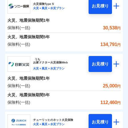
補償の範囲
？
03
POINT
ソニー損保の新ネット火災保険は、補償の組合せが自
火災保険Type S
お見積り
火災＋風災＋水災プラン
0
4,700
1,650
チューリッヒ保険会社のおすすめポイント
家財
円
由だから、必要な補償に絞って選べます。
円
円
火災
風災・雹（ひょ
しかも「地震上乗せ特約（全半損時のみ）」で、地震
落雷
う）災、雪災
火災、地震保険期間
1年
保険料（一括）内訳
01
火災
風災・雹（ひょ
POINT
破裂・爆発
の被害にも火災保険の保険金額に対して最大100％で備
落雷
う）災、雪災
30,538
保険料(一括)
円
破裂・爆発
えられます（一部損は対象外）。
水災
盗難
火災 1年
地震 1年
火災、地震保険期間
5年
ランキングをもっと見る
水濡れ
※1
水災
盗難
騒擾（じょう）
134,791
保険料(一括)
円
水濡れ
外部からの落下・
破損・汚損
イチオシ
02
POINT
補償の範囲
？
0
03
18,400
4,950
POINT
建物
円
円
円
騒擾（じょう）
飛来・衝突
ソニー損害保険株式会社
外部からの落下・
破損・汚損
うち
飛来・衝突
まさかのときも安心！全国の優良工務店とタッグを
お
家
ドクター火災保険Web
お見積り
0
5,550
1,650
ソニー損害保険株式会社のおすすめポイント
家財
円
組み、「高品質な修理」と「保険金のお支払」をワ
円
円
火災＋風災＋水災プラン
火災
風災・雹（ひょ
落雷
う）災、雪災
ンセットで提供する火災保険です。
火災、地震保険期間
1年
保険料（一括）内訳
01
補償内容
破裂・爆発
POINT
お客さまのニーズから補償を考え、設計することで
25,000
保険料(一括)
円
合理的な保険料を実現することができます。さらに
水災
盗難
火災 1年
地震 1年
火災、地震保険期間
5年
上半期
新規契約数ランキング
水濡れ
各種割引が充実！
免責金額（自己負
免責金額なし
※2
騒擾（じょう）
112,460
保険料(一括)
担額）
円
補償内容
大切な住まいを守るための各種サポート機能をご用
外部からの落下・
破損・汚損
イチオシ
02
POINT
0
18,888
4,950
建物
円
円
円
当社火災保険新規契約者数より算出[
年
飛来・衝突
月]（ドコモスマート保険
意、住宅トラブル応急サービス「すまいのサポート
日新火災海上保険株式会社
臨時費用
ナビ調べ）
24」、住まいをメンテナンスする際の無料の「リフ
火災、自然災害、盗難などトータルでカバーし、大
チューリッヒのネット火災保険
お見積り
損害防止費用
免責金額（自己負
火災＋風災＋水災プラン
免責金額なし
0
ォーム相談サービス」、「長期優良住宅の維持保全
5,050
1,650
日新火災海上保険株式会社のおすすめポイント
※1
家財
円
切な住まいをお守りします！
円
円