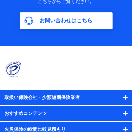
こちらからご覧ください。
保険加入の目的、保険商品の内容、保険料、保険料のお支払
方法、車のメーカーや走行距離などの情報、建物の構造や築
年数などの情報、ペットの種類や年齢などの情報などが含ま
お問い合わせはこちら
れます。
【共同して利用する者の範囲】
当社
株式会社NTTドコモ
【利用する者の利用目的】
当社又は株式会社NTTドコモが提供する保険関連サービスに
おけるユーザ登録受付および管理のため
当社又は株式会社NTTドコモと取引のあるもしくは委託を受
けている保険会社・提携会社の保険その他に関する情報を提
供するため、また維持管理等の委託業務遂行のため、またそ
れらに付帯、関連する当社、株式会社NTTドコモおよび提携
会社のサービスを案内、提供するため
取扱い保険会社・少額短期保険業者
（各サービスで取得したサービス利用履歴、ウェブサイトの
閲覧履歴、購買履歴、ご契約内容等のパーソナルデータを分
おすすめコンテンツ
析して、お客さまの趣味・嗜好・傾向に応じたサービス・商
品等に関するご提案や広告の配信等を行うことがありま
す。）
火災保険の瞬間比較見積もり
各種セミナーの開催のため