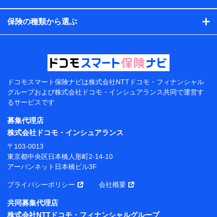
コンサルティングサービスの実施のため
アンケートやキャンペーン等の実施のため
保険の種類から選ぶ
上記に係る案内・手続き・管理等付帯業務を行うため
【当該個人データの管理について責任を有する者の名
称・住所・代表者名】
当該個人データを取り扱う各共同利用者（詳細は次のと
おり）
ドコモスマート保険ナビは
株式会社NTTドコモ・フィナンシャル
東京都千代田区永田町2丁目11番1号 山王パークタワー
グループおよび
株式会社ドコモ・インシュアランス共同で
運営す
株式会社NTTドコモ 代表取締役社長 前田 義晃
るサービスです
東京都中央区日本橋人形町2-14-10 アーバンネット日
募集代理店
本橋ビル 3F
株式会社ドコモ・インシュアランス
株式会社ドコモ・インシュアランス 代表取締役社
〒103-0013
長 吉村 忠義
東京都中央区日本橋人形町2-14-10
アーバンネット日本橋ビル3F
※ 当社および株式会社NTTドコモは、お客さまの情報
を利用させていただくにあたっては、「NTTドコモ パー
プライバシーポリシー
会社概要
ソナルデータ憲章」に定める行動原則を順守します 。
※ パーソナルデータダッシュボードの「第三者提供の
共同募集代理店
管理」の設定状態にかかわらず、共同利用する場合があ
株式会社NTTドコモ・フィナンシャルグループ