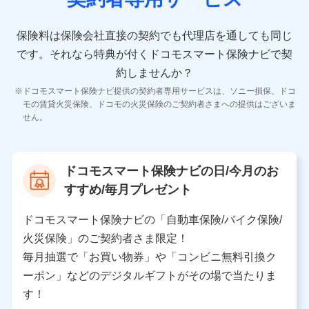
10.受託業務の 個人情報
受託業務の遂行およびこれらに準ずる業務の遂行のため
保険料は保険会社直接の契約でも代理店を通しても同じ
です。
それなら特典が付くドコモスマート保険ナビで契
11.マイカー通勤管理クラウド並びに法人向けASPサー
ビスに関してのお問い合わせ情報
約しませんか？
各種お問い合わせに対応するため
ドコモスマート保険ナビ提供の契約者専用サービスは、ソニー損保、ドコ
当社のサービスに関する情報提供や、皆様に有用なお知らせ
モの賃貸火災保険、ドコモの火災保険のご契約者さまへの提供はございま
をお送りするため
せん。
アンケートの送付のため
当社のサービスや媒体の運営改善に必要なデータを解析し、
分析するため
当社の対応品質向上やお問い合わせ内容の正確な把握のため
ドコモスマート保険ナビの日/今月のお
個人情報保護管理者の職名、連絡先
すすめ/毎月プレゼント
株式会社ドコモ・インシュアランス 営業部長
〒103-0013 東京都中央区日本橋人形町2-14-10 アー
ドコモスマート保険ナビの「自動車保険/バイク保険/
バンネット日本橋ビル 3F
火災保険」のご契約者さま限定！
株式会社ドコモ・インシュアランス
毎月抽選で「お買い物券」や「コンビニ無料引換ク
ーポン」などのデジタルギフトがその場で当たりま
個人情報の第三者提供について
す！
当社ではご本人の同意がある場合または法令に基づく場