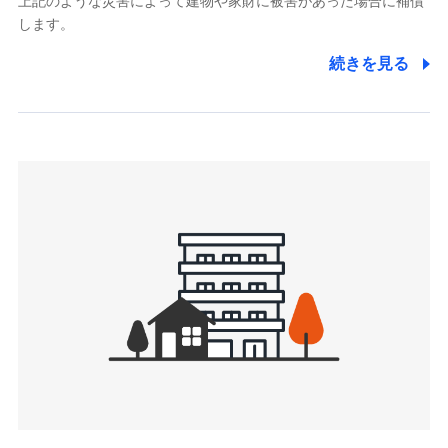
上記のような災害によって建物や家財に被害があった場合に補償
関する情報を提供し、金融商品等の契約を勧奨するため、ま
します。
た維持管理等の委託業務遂行のため、またそれらに付帯、関
連する当社および提携会社のサービスを案内、提供するため
続きを見る
（なお、当社は複数の保険会社と取引があり、取得した個人
情報を取引のある他の保険会社の商品・サービスをご提案す
るために利用させていただくことがあります。）
上記に係る連絡・手続き・管理等付帯業務を行うため
3.セミナー募集サイトから取得した個人情報
各種セミナーの案内、開催のため
上記に係る連絡・手続き・管理等付帯業務を行うため
4.家族・友達紹介にて取得した個人情報
被紹介者への連絡、及び当社と取引のあるもしくは委託を受
けている保険会社・提携会社の保険その他に関する情報を提
供し、金融商品等の契約を勧奨するため
アンケートやキャンペーン等の実施のため
上記に係る連絡・手続き・管理等付帯業務を行うため
5.通話録音にて取得する情報