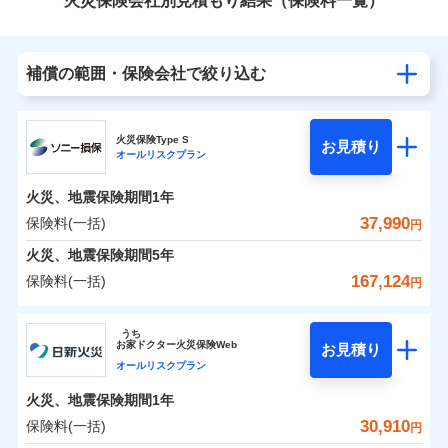
火災保険会社別見積もり結果（保険料一覧）
補償の範囲・保険会社で絞り込む
火災保険Type S
お見積り
オールリスクプラン
火災、地震保険期間
1年
37,990
保険料(一括)
円
火災、地震保険期間
5年
167,124
保険料(一括)
円
ソニー損害保険株式会社
うち
お
家
ドクター火災保険Web
お見積り
ソニー損害保険株式会社のおすすめポイント
オールリスクプラン
火災、地震保険期間
1年
保険料（一括）内訳
01
POINT
30,910
保険料(一括)
円