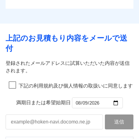
払込方法
お客さまのニーズから補償を考え、設計することで
水道管修理費用
※4
対面
口座振替
合理的な保険料を実現することができます。さらに
水災
盗難
地震火災費用
※5
銀行振込
上半期
新規契約数ランキング
水濡れ
各種割引が充実！
免責金額（自己負
始期日
2025/10/01
※1
免責金額なし
※1
騒擾（じょう）
担額）
補償内容
その他付帯される
大切な住まいを守るための各種サポート機能をご用
外部からの落下・
破損・汚損
一括払
イチオシ
02
修理付帯費用
POINT
費用の補償
当社火災保険新規契約者数より算出[
年
飛来・衝突
月]（ドコモスマート保険
意、住宅トラブル応急サービス「すまいのサポート
※1水災料率は最低リスク区分を適用
支払方法
年払い
上記のお見積もり内容をメールで送
臨時費用
ナビ調べ）
説明事項
※2雑危険（盗難を除く）および破汚
24」、住まいをメンテナンスする際の無料の「リフ
火災、自然災害、盗難などトータルでカバーし、大
月払い
損害防止費用
免責金額（自己負
損において、自己負担額5万円
インターネット割引
付
免責金額なし
ォーム相談サービス」、「長期優良住宅の維持保全
※1
切な住まいをお守りします！
担額）
残存物取片づけ費用
適用される割引
指定工務店割引
付帯される費用の
サポートサービス」をご提供します。
ネット申込
水まわりトラブル、カギ開け対応など「住まいのア
補償
募集文書番号
失火見舞費用
建築年割引
申込方法
郵送
登録されたメールアドレスに試算いただいた内容が送信
お家ドクター火災保険Web（すまいの保険）のお見
臨時費用
シスタンスサービス」が無料付帯
水道管修理費用
対面
されます。
積もり・お申込みはネットで完結！
損害防止費用
その他条件
指定工務店特約
補償の対象やお客さまの状況に応じたさまざまな割
※6
地震火災費用
上半期
新規契約数ランキング
ランキングをもっと見る
残存物取片づけ費用
付帯される費用保
引をご用意！
始期日
2026/08/01
険金
下記の利用規約及び個人情報の取扱いに同意します
失火見舞費用
すまいのサポート24
適用される割引
建築年割引
補償の範囲
？
03
POINT
当社火災保険新規契約者数より算出[
年
月]（ドコモスマート保険
水道管修理費用
リフォーム相談サービス
付帯サービス
※1破損・汚損の免責額5万円
ナビ調べ）
ドコモスマート保険ナビ編集部の評価
補償の範囲
付帯サービス
住まいの緊急かけつけサービス
地震火災費用
長期優良住宅の維持保全サポートサー
？
03
満期日または希望始期日
POINT
※2水まわりトラブル、カギ開け対
ビス
応、ガラス破損の場合に60分までの
火災
風災・雹（ひょ
簡易作業無料でご提供いたします。弊
保険証券の不発行に関する特約（500
クレジットカード
ソニー損保の新ネット火災保険は、補償の組合せが
適用される割引
落雷
う）災、雪災
社提携業者にて24時間365日受付。受
円）
クレジットカード
コンビニ払い
火災
補償内容
風災・雹（ひょ
破裂・爆発
自由だから、必要な補償に絞って選べます。
払込方法
付後、専門業者が対応に向かいます。
落雷
コンビニ払い
う）災、雪災
説明事項
口座振替
払込方法
ガラス破損の対応時間は9時～20時と
しかも、「地震上乗せ特約（全半損時のみ）」で、
破裂・爆発
その他条件
住まいのアシスタンスサービス
※2
口座振替
水災
銀行振込
盗難
なります。