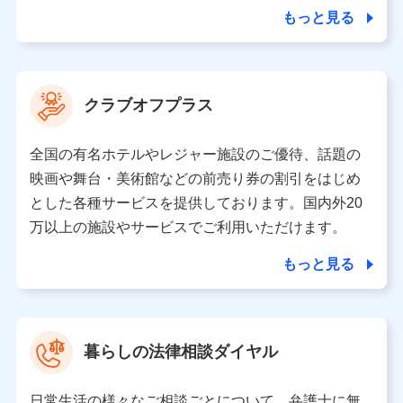
合を除き、第三者に提供いたしません。
もっと見る
業務の委託
当社は利用目的の達成に必要な範囲内において個人情報
クラブオフプラス
の取り扱いの全部または一部を委託する場合がありま
す。
全国の有名ホテルやレジャー施設のご優待、話題の
個人データの共同利用
映画や舞台・美術館などの前売り券の割引をはじめ
とした各種サービスを提供しております。国内外20
当社は株式会社NTTドコモとの間で、以下のとおり個
人データを共同利用します。
万以上の施設やサービスでご利用いただけます。
【共同して利用される利用データの項目】
もっと見る
当社又は株式会社NTTドコモがサービス提供等を通じて
取得した、以下の情報などの個人データ
基本情報
氏名、電話番号、メールアドレス、お客さまの識別子、属
暮らしの法律相談ダイヤル
性、連絡先、dポイントサービスのご利用に関する情報。例
として、dポイントカード番号、性別、年齢、家族構成、住
所、dポイント残高、dポイント利用履歴などが含まれます。
日常生活の様々なご相談ごとについて、弁護士に無