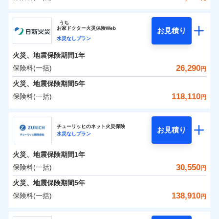
イチオシ
02
POINT
補償の範囲
？
0
03
22,600
4,950
POINT
建物
円
円
円
ソニー損害保険株式会社
うち
まさかのときも安心！全国の優良工務店とタッグを
お
家
ドクター火災保険Web
お見積り
0
8,250
1,650
ソニー損害保険株式会社のおすすめポイント
家財
円
組み、「高品質な修理」と「保険金のお支払」をワ
円
円
水災なしプラン
火災
風災・雹（ひょ
落雷
う）災、雪災
ンセットで提供する火災保険です。
火災、地震保険期間
1年
保険料（一括）内訳
01
破裂・爆発
POINT
お客さまのニーズから補償を考え、設計することで
26,290
保険料(一括)
円
合理的な保険料を実現することができます。さらに
水災
盗難
火災 1年
地震 1年
火災、地震保険期間
5年
水濡れ
各種割引が充実！
※1
騒擾（じょう）
118,110
保険料(一括)
円
大切な住まいを守るための各種サポート機能をご用
外部からの落下・
破損・汚損
イチオシ
02
POINT
0
20,469
4,950
建物
円
円
円
飛来・衝突
意、住宅トラブル応急サービス「すまいのサポート
日新火災海上保険株式会社
24」、住まいをメンテナンスする際の無料の「リフ
火災、自然災害、盗難などトータルでカバーし、大
チューリッヒのネット火災保険
お見積り
水災なしプラン
0
ォーム相談サービス」、「長期優良住宅の維持保全
5,904
1,650
日新火災海上保険株式会社のおすすめポイント
家財
円
切な住まいをお守りします！
円
円
サポートサービス」をご提供します。
水まわりトラブル、カギ開け対応など「住まいのア
火災、地震保険期間
1年
保険料（一括）内訳
01
POINT
お家ドクター火災保険Web（すまいの保険）のお見
シスタンスサービス」が無料付帯
30,550
保険料(一括)
円
積もり・お申込みはネットで完結！
補償の対象やお客さまの状況に応じたさまざまな割
火災 1年
地震 1年
火災、地震保険期間
5年
上半期
新規契約数ランキング
引をご用意！
138,910
保険料(一括)
円
イチオシ
02
POINT
補償の範囲
0
14,990
4,950
？
03
建物
円
POINT
円
円
当社火災保険新規契約者数より算出[
年
月]（ドコモスマート保険
チューリッヒ保険会社
ナビ調べ）