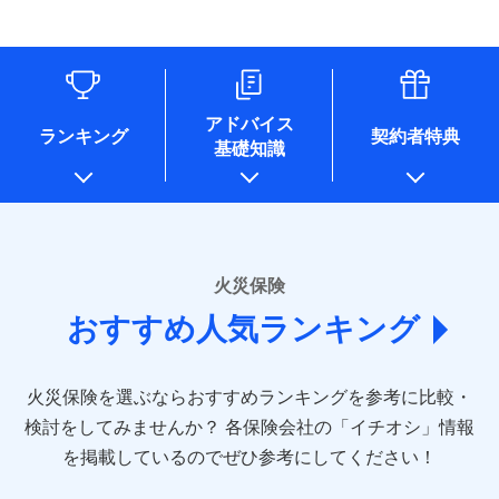
す。
連する当社および提携会社のサービスを案内、提供するため
象となる場合があります。）
水道管修理費用
リフォーム相談サービス
ドコモスマート保険ナビ編集部の評価
（なお、当社は複数の保険会社と取引があり、取得した個人
付帯サービス
※1破損・汚損の免責額5万円
※5地震火災費用の取扱いはなし
付帯サービス
住まいの緊急かけつけサービス
地震火災費用
長期優良住宅の維持保全サポートサー
情報を取引のある他の保険会社の商品・サービスをご提案す
※2水まわりトラブル、カギ開け対
※6火災・風災等の事故により建物に
ビス
るために利用させていただくことがあります。）
応、ガラス破損の場合に60分までの
損害が生じたとき、日新火災がご案内
ソニー損保の新ネット火災保険は、補償の組合せが
各種セミナーの開催のため
簡易作業無料でご提供いたします。弊
保険証券の不発行に関する特約（500
クレジットカード
する修理業者（指定工務店）が建物の
適用される割引
自由だから、必要な補償に絞って選べます。
コンサルティングサービスの実施のため
社提携業者にて24時間365日受付。受
円）
クレジットカード
修理を行います。
コンビニ払い
アドバイス
補償内容
チューリッヒ保険会社で
アンケートやキャンペーン等の実施のため
払込方法
付後、専門業者が対応に向かいます。
ランキング
契約者特典
しかも、「地震上乗せ特約（全半損時のみ）」で、
コンビニ払い
説明事項
口座振替
基礎知識
上記に係る案内・手続き・管理等付帯業務を行うため
お見積もり
払込方法
ガラス破損の対応時間は9時～20時と
その他条件
住まいのアシスタンスサービス
地震の被害にも最大100％で備えられます。
※2
募集文書番号
口座振替
銀行振込
* 当社が委託を受けている保険会社の情報は、保険会社
なります。
免責金額（自己負
銀行振込
※3クレジットカード会社の分割払い
のホームページに掲載しておりますので、ご確認くださ
チューリッヒ保険会社の
免責金額なし
WEB見積もり+メールアドレス登録後
担額）
が可能なことがあります。詳しくは各
一括払
詳細を見る
い。
から4営業日+1日以降、お客さまが決
クレジットカード会社にご確認くださ
備考
一括払
支払方法
年払い
済した時点で保険のお申し込みと完了
い。
臨時費用
支払方法
年払い
■損害保険
となります。
月払い
火災保険
見積もりや保険会社とのご契約に先立ち、当社が提供する
ソニー損害保険株式会社で
損害防止費用
月払い
あいおいニッセイ同和損害保険株式会社
募集文書番号
ドコモスマート保険ナビの利用規約と個人情報の取扱いに
お見積もり
ドコモスマート保険ナビ編集部の評価
残存物取片づけ費用
付帯される費用保
おすすめ人気ランキング
(https://www.aioinissaydowa.co.jp/)
ネット申込
クレジットカード
※3
同意いただく必要があります。詳細について、以下をご確
険金
失火見舞費用
ネット申込
アクサ損害保険株式会社 (https://www.axa-
※2
申込方法
郵送
コンビニ払い
認ください。
払込方法
direct.co.jp/)
水道管修理費用
申込方法
郵送
※3
全国の優良工務店とタッグを組み、「高品質な修理」
見積もりや保険会社とのご契約に先立ち、当社が提供する
対面
口座振替
ドコモスマート保険ナビサービス利用規約
火災保険を選ぶならおすすめランキングを参考に比較・
アニコム損害保険株式会社 (https://www.anicom-
地震火災費用
対面
ドコモスマート保険ナビの利用規約と個人情報の取扱いに
※4
と「保険金のお支払」をワンセットで提供する火災保
銀行振込
当社による個人情報の取扱いについて（プライバシー
sompo.co.jp/)
同意いただく必要があります。詳細について、以下をご確
検討をしてみませんか？
始期日
2025/10/01
各保険会社の「イチオシ」情報
険です。補償の選択は自由自在で、お申込みはPC・ス
ポリシー）
東京海上ダイレクト損害保険株式会社
その他付帯される
認ください。
始期日
2024/10/01
一括払
マホで24時間受付可能です。住宅トラブル応急サービ
を掲載しているのでぜひ参考にしてください！
修理付帯費用
ドコモスマート保険ナビ編集部の評価
費用の補償
(https://www.e-design.net/)
説明事項
※1水災料率は最低リスク区分を適用
支払方法
ドコモスマート保険ナビサービス利用規約
年払い
ス「すまいのサポート24」は水まわり、玄関カギの紛
AIG損害保険株式会社
※1破損・汚損、水ぬれは自己負担額