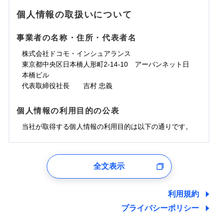
地震の被害にも最大100％で備えられます。
ランキングをもっと見る
水濡れ
免責金額（自己負
銀行振込
※3クレジットカード会社の分割払い
※1
免責金額なし
水災
※1
盗難
騒擾（じょう）
個人情報の取扱いについて
WEB見積もり+メールアドレス登録後
担額）
が可能なことがあります。詳しくは各
一括払
水濡れ
外部からの落下・
破損・汚損
から4営業日+1日以降、お客さまが決
※1
クレジットカード会社にご確認くださ
備考
騒擾（じょう）
一括払
飛来・衝突
支払方法
年払い
済した時点で保険のお申し込みと完了
外部からの落下・
破損・汚損
い。
事業者の名称・住所・代表者名
臨時費用
支払方法
年払い
となります。
月払い
飛来・衝突
損害防止費用
月払い
株式会社ドコモ・インシュアランス
ソニー損害保険株式会社で
募集文書番号
残存物取片づけ費用
付帯される費用保
ネット申込
クレジットカード
東京都中央区日本橋人形町2-14-10 アーバンネット日
※3
お見積もり
険金
失火見舞費用
ネット申込
※2
補償内容
申込方法
本橋ビル
郵送
コンビニ払い
払込方法
水道管修理費用
申込方法
郵送
※3
代表取締役社長 吉村 忠義
対面
口座振替
見積もりや保険会社とのご契約に先立ち、当社が提供する
地震火災費用
対面
※4
銀行振込
上半期
新規契約数ランキング
免責金額（自己負
ドコモスマート保険ナビの利用規約と個人情報の取扱いに
始期日
2025/10/01
免責金額なし
個人情報の利用目的の公表
担額）
同意いただく必要があります。詳細について、以下をご確
補償内容
その他付帯される
始期日
2024/10/01
一括払
修理付帯費用
ドコモスマート保険ナビ編集部の評価
費用の補償
認ください。
当社火災保険新規契約者数より算出[
当社が取得する個人情報の利用目的は以下の通りです。
年
月]（ドコモスマート保険
※1雑危険（盗難を除く）および破汚
支払方法
年払い
説明事項
臨時費用
ナビ調べ）
損において、自己負担額5万円
※1損害割合が30%未満の場合は定率
ドコモスマート保険ナビサービス利用規約
月払い
損害防止費用
免責金額（自己負
インターネット割引
払、水災料率は最低リスク区分を適用
チューリッヒのネット火災保険は
ダイレクト型でネッ
1.見積請求受付時、資料請求受付時、ユーザー登録受
免責金額なし
当社による個人情報の取扱いについて（プライバシー
担額）
※2破損・汚損、水ぬれは自己負担額
残存物取片づけ費用
適用される割引
指定工務店割引
付時
付帯される費用の
募集文書番号
ト完結のお手続き・リーズナブルな保険料
に加え、
火
ポリシー）
ネット申込
全文表示
5万円 建物が築15年以上または建築
補償
失火見舞費用
建築年割引
災に対する補償に加え、すべてのプランに盗難等がつ
ユーザー登録受付および、管理のため
申込方法
年不明の場合、風災・雹（ひょう）
郵送
臨時費用
水道管修理費用
郵便、電話、およびＥメール等により、当社と取引のあるも
いており、
社会問題などを考慮された幅広い補償が特
災・雪災の自己負担額は5万円
対面
損害防止費用
しくは委託を受けている保険会社・提携会社の保険その他に
その他条件
指定工務店特約
※5
利用規約
地震火災費用
※3失火見舞費用の取扱いはなし
長です。
失火見舞金など付帯される費用保険金も多
ランキングをもっと見る
関する情報を提供し、金融商品等の契約を勧奨するため、ま
残存物取片づけ費用
付帯される費用保
説明事項
※4水道管修理費用の取扱いはなし
プライバシーポリシー
く、ダイレクトでありながら充実した補償が魅力で
始期日
2026/08/01
た維持管理等の委託業務遂行のため、またそれらに付帯、関
険金
（破損・汚損等危険補償特約で補償対
失火見舞費用
すまいのサポート24
適用される割引
建築年割引