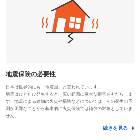
（https://www.zurichlife.co.jp/）
同意いただく必要があります。詳細について、以下をご確
東京海上日動あんしん生命保険株式会社
チューリッヒ保険会社で
認ください。
ドコモスマート保険ナビ編集部の評価
（https://www.tmn-anshin.co.jp/）
お見積もり
ドコモスマート保険ナビサービス利用規約
なないろ生命保険株式会社
（https://www.nanairolife.co.jp/）
当社による個人情報の取扱いについて（プライバシー
チューリッヒ保険会社の
全国の優良工務店とタッグを組み、「高品質な修理」
ポリシー）
日本生命保険相互会社
詳細を見る
と「保険金のお支払」をワンセットで提供する火災保
（https://www.nissay.co.jp）
険です。補償の選択は自由自在で、お申込みはPC・ス
はなさく生命保険株式会社
マホで24時間受付可能です。住宅トラブル応急サービ
見積もりや保険会社とのご契約に先立ち、当社が提供する
（https://www.life8739.co.jp/）
ドコモスマート保険ナビの利用規約と個人情報の取扱いに
ス「すまいのサポート24」は水まわり、玄関カギの紛
マニュライフ生命保険株式会社
同意いただく必要があります。詳細について、以下をご確
失、ハチの巣駆除等の住宅トラブルに対応していま
（https://www.manulife.co.jp/）
地震保険の必要性
認ください。
す。さらに大切な住まいを守るための各種サポート機
三井住友海上あいおい生命保険株式会社
ドコモスマート保険ナビサービス利用規約
能をご用意。住まいをメンテナンスする際の無料の
（https://www.msa-life.co.jp/）
日本は世界的にも「地震国」と言われています。
メットライフ生命株式会社
当社による個人情報の取扱いについて（プライバシー
「リフォーム相談サービス」、「長期優良住宅の維持
地震はひとたび発生すると、広い範囲に巨大な損害をもたらしま
(https://www.metlife.co.jp/)
ポリシー）
保全サポートサービス」をご提供しています。
す。地震による建物の火災や損壊などについては、その発生の予
メディケア生命保険株式会社
測が困難なことから基本的に火災保険では補償の対象としていま
（https://www.medicarelife.com/）
せん。
■少額短期保険
続きを見る
株式会社アシロ少額短期保険
日新火災海上保険株式会社で
(https://kailash.co.jp/)