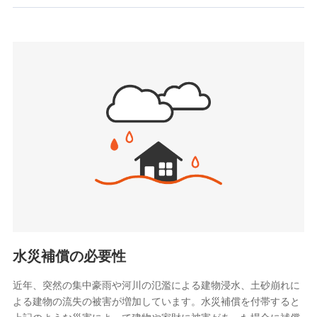
お見積もり
SBIいきいき少額短期保険会社 (https://www.i-
sedai.com/)
見積もりや保険会社とのご契約に先立ち、当社が提供する
SBIペット少額短期保険株式会社
ドコモスマート保険ナビの利用規約と個人情報の取扱いに
(https://www.sbipet-ssi.co.jp/)
同意いただく必要があります。詳細について、以下をご確
SBIリスタ少額短期保険会社
認ください。
(https://www.jishin.co.jp/)
スマートプラス少額短期保険株式会社
ドコモスマート保険ナビサービス利用規約
（https://www.smartplus-insurance.com/）
当社による個人情報の取扱いについて（プライバシー
チューリッヒ少額短期保険株式会社
ポリシー）
(https://www.zurichssi.co.jp/)
Tokio Marine X少額短期保険株式会社
(https://www.tokiomarine-x.co.jp/)
ペットメディカルサポート株式会社
(https://pshoken.co.jp/)
リトルファミリー少額短期保険株式会社
(https://www.littlefamily-ssi.com/)
水災補償の必要性
2.共同募集を行う代理店から受領する個人情報
近年、突然の集中豪雨や河川の氾濫による建物浸水、土砂崩れに
よる建物の流失の被害が増加しています。水災補償を付帯すると
郵便、電話、およびＥメール等により、当社と取引のあるも
しくは委託を受けている保険会社・提携会社の保険その他に