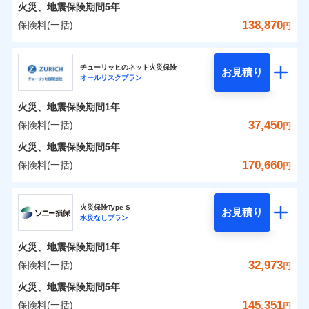
火災 1年
地震 1年
火災、地震保険期間
5年
138,870
保険料(一括)
円
0
23,577
4,950
建物
円
円
円
日新火災海上保険株式会社
チューリッヒのネット火災保険
お見積り
オールリスクプラン
0
7,813
1,650
日新火災海上保険株式会社のおすすめポイント
家財
円
円
円
火災、地震保険期間
1年
保険料（一括）内訳
01
POINT
37,450
保険料(一括)
円
火災 1年
地震 1年
火災、地震保険期間
5年
170,660
保険料(一括)
円
イチオシ
02
POINT
0
17,460
4,950
建物
円
円
円
チューリッヒ保険会社
ソニー損保の新ネット火災保険は、補償の組合せが自
火災保険Type S
お見積り
水災なしプラン
0
6,850
1,650
チューリッヒ保険会社のおすすめポイント
家財
円
由だから、必要な補償に絞って選べます。
円
円
しかも「地震上乗せ特約（全半損時のみ）」で、地震
火災、地震保険期間
1年
保険料（一括）内訳
01
POINT
の被害にも火災保険の保険金額に対して最大100％で備
32,973
保険料(一括)
円
えられます（一部損は対象外）。
火災 1年
地震 1年
火災、地震保険期間
5年
145,351
保険料(一括)
円