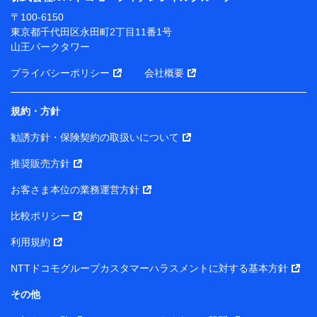
ります。
〒100-6150
※ dポイントクラブ会員ではないお客さま（2019年12
東京都千代田区永田町2丁目11番1号
月11日以降、一度もdポイントクラブ会員であったこと
山王パークタワー
がないお客さまに限る）に関する、2019年12月10日以
前に取得した個人データは、こちら の利用目的の範囲内
プライバシーポリシー
会社概要
に限って共同利用します。
規約・方針
当社は株式会社NTTドコモ・フィナンシャルグループ
との間で、以下のとおり個人データを共同利用しま
勧誘方針・保険契約の取扱いについて
す。
推奨販売方針
【共同して利用される利用データの項目】
当社または株式会社NTTドコモ・フィナンシャルグルー
お客さま本位の業務運営方針
プがサービス提供等を通じて取得した、以下の情報など
比較ポリシー
の個人データ
基本情報
利用規約
氏名、電話番号、メールアドレス、お客さまの識別子、属
NTTドコモグループカスタマーハラスメントに対する基本方針
性、連絡先、dポイントサービスのご利用に関する情報。例
として、dポイントカード番号、性別、年齢、家族構成、住
その他
所、dポイント残高、dポイント利用履歴などが含まれます。
利用情報