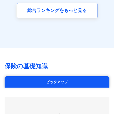
三井ダイレクト損害保険株式会社
全国の優良工務店とタッグを組み、「高品質な修理」
同意いただく必要があります。詳細について、以下をご確
ネット申込
募集文書番号
(https://www.mitsui-direct.co.jp/)
見積もりや保険会社とのご契約に先立ち、当社が提供する
認ください。
と「保険金のお支払」をワンセットで提供する火災保
総合ランキングをもっと見る
申込方法
郵送
ドコモスマート保険ナビの利用規約と個人情報の取扱いに
険です。補償の選択は自由自在で、お申込みはPC・ス
ドコモスマート保険ナビサービス利用規約
対面
同意いただく必要があります。詳細について、以下をご確
■生命保険
マホで24時間受付可能です。住宅トラブル応急サービ
当社による個人情報の取扱いについて（プライバシー
認ください。
アクサ生命保険株式会社
ス「すまいのサポート24」は水まわり、玄関カギの紛
ポリシー）
始期日
2024/10/01
（https://www.axa.co.jp/）
ドコモスマート保険ナビサービス利用規約
失、ハチの巣駆除等の住宅トラブルに対応していま
SBI生命保険株式会社（https://www.sbilife.co.jp/）
当社による個人情報の取扱いについて（プライバシー
す。さらに大切な住まいを守るための各種サポート機
※1損害割合が30%未満の場合は定率
FWD生命保険株式会社
ドコモスマート保険ナビ編集部の評価
ポリシー）
払、水災料率は最低リスク区分を適用
能をご用意。住まいをメンテナンスする際の無料の
（https://www.fwdlife.co.jp/）
※2失火見舞費用の取扱いはなし
「リフォーム相談サービス」、「長期優良住宅の維持
ソニー生命保険株式会社
※3水道管修理費用の取扱いはなし
チューリッヒのネット火災保険は
ダイレクト型でネッ
保全サポートサービス」をご提供しています。
（https://www.sonylife.co.jp）
説明事項
※4地震火災費用の取扱いはなし
ト完結のお手続き・リーズナブルな保険料
に加え、
火
SOMPOひまわり生命保険株式会社
保険の基礎知識
※5火災・風災等の事故により建物に
災に対する補償に加え、すべてのプランに盗難等がつ
（https://www.himawari-life.co.jp/）
損害が生じたとき、日新火災がご案内
いており、
社会問題などを考慮された幅広い補償が特
する修理業者（指定工務店）が建物の
第一ネオ生命保険株式会社
修理を行います。
長です。
失火見舞金など付帯される費用保険金も多
（https://neofirst.co.jp/）
ピックアップ
く、ダイレクトでありながら充実した補償が魅力で
大樹生命保険株式会社（https://www.taiju-
日新火災海上保険株式会社で
募集文書番号
life.co.jp）
お見積もり
す。
太陽生命保険株式会社（https://www.taiyo-
seimei.co.jp）
見積もりや保険会社とのご契約に先立ち、当社が提供する
チューリッヒ生命保険株式会社
ドコモスマート保険ナビの利用規約と個人情報の取扱いに