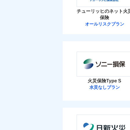
イチオシ
02
POINT
火災 1
チューリッヒのネット火
ソニー損保の新ネット火
保険
しかも「地震上乗せ特約
18
建物
オールリスクプラン
れます（一部損は対象外
チューリッヒ保
7
家財
チューリッヒ保険会
補償の範
03
POINT
保険料（
01
POINT
イチオシ
02
POINT
火災
火災 1
落雷
火災保険Type S
まさかのときも安心！
破裂・爆発
水災なしプラン
23
トで提供する火災保険
建物
ソニー損害保険
お客さまのニーズから
盗難
水濡れ
引が充実！
8
家財
騒擾（じょう）
ソニー損害保険株式
大切な住まいを守るた
外部からの落下・
住まいをメンテナンス
保険料（
01
POINT
ビス」をご提供します