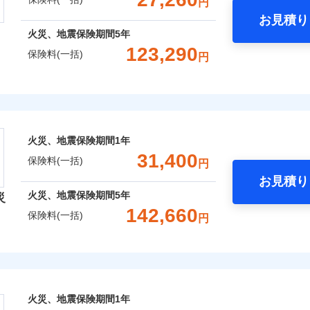
円
Web（すまいの保険）のお見積もり・お申込みはネットで完
お見積り
年
地震 1年
火災 5年
火災、地震保険期間
5年
などトータルでカバーし、大切な住まいをお守りします！
123,290
保険料(一括)
円
,247
4,950
96,5
建物
円
円
ギ開け対応など「住まいのアシスタンスサービス」が無料付帯
囲
？
上半期
新規契約数ランキング
の状況に応じたさまざまな割引をご用意！
険株式会社
,421
1,650
27,8
家財
円
円
社火災保険新規契約者数より算出[
年
月]（ドコモスマート保険ナビ
風災・雹（ひょう）災、雪災
水災
式会社のおすすめポイント
囲
火災、地震保険期間
1年
？
一括）内訳
※1
31,400
保険料(一括)
円
破損・汚損
お見積り
年
地震 1年
火災 5年
風災・雹（ひょう）災、雪災
水災
火災、地震保険期間
5年
災
災保険は、補償の組合せが自由だから、必要な補償に絞って選
142,660
ランキングをもっと見る
保険料(一括)
飛来・衝突
円
（全半損時のみ）」で、地震の被害にも火災保険の保険金額に対
,710
4,950
70,2
建物
円
円
）。
険会社
破損・汚損
,950
1,650
22,1
家財
円
円
社のおすすめポイント
飛来・衝突
囲
？
火災、地震保険期間
1年