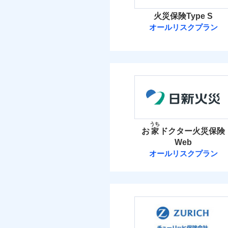
火災保険Type S
オールリスクプラン
ソニー損害保険
ソニー損害保険株式
保険料（
01
POINT
火災 1
うち
お
家
ドクター火災保険
Web
26
建物
オールリスクプラン
日新火災海上保
8
家財
日新火災海上保険株
保険料（
01
POINT