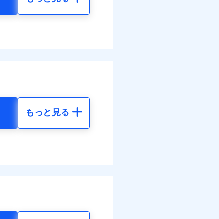
もっと見る
地震 5年
70
23,180
円
円
31
7,730
円
円