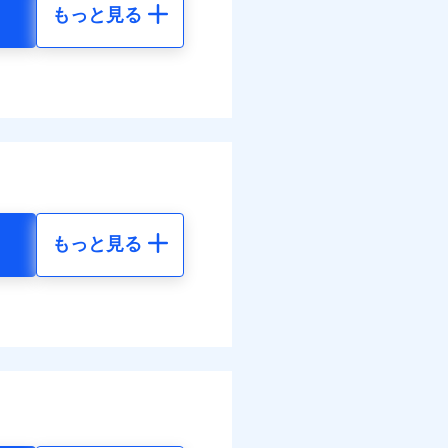
もっと見る
地震 5年
べます。
して最大100％で備えら
30
23,180
円
円
00
7,730
円
円
もっと見る
地震 5年
金のお支払」をワンセッ
50
23,180
円
円
できます。さらに各種割
00
7,730
円
円
すまいのサポート24」、
の維持保全サポートサー