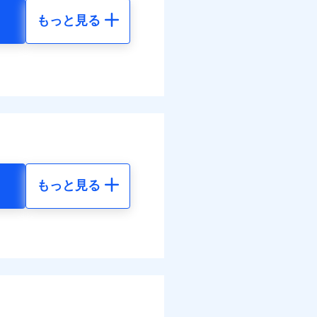
結！
もっと見る
地震 5年
44
23,180
円
円
60
7,730
円
円
調べ）
もっと見る
地震 5年
べます。
して最大100％で備えら
80
23,180
円
円
00
7,730
円
円