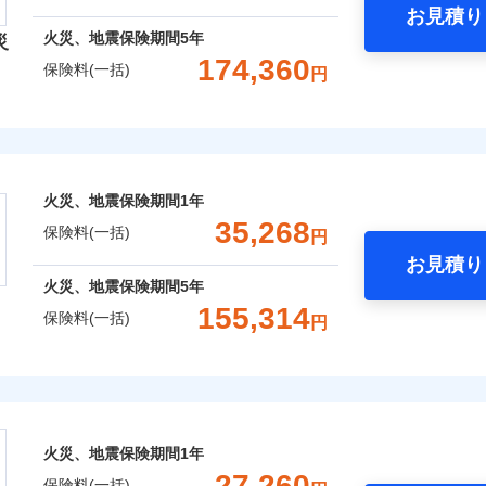
お見積り
年
地震 1年
火災 5年
火災、地震保険期間
5年
災
災保険は、補償の組合せが自由だから、必要な補償に絞って選
174,360
保険料(一括)
円
（全半損時のみ）」で、地震の被害にも火災保険の保険金額に対
,330
4,950
81,3
建物
円
円
）。
険会社
,150
1,650
31,8
家財
円
円
社のおすすめポイント
囲
？
火災、地震保険期間
1年
一括）内訳
35,268
保険料(一括)
円
お見積り
風災・雹（ひょう）災、雪災
水災
年
地震 1年
火災 5年
火災、地震保険期間
5年
全国の優良工務店とタッグを組み、「高品質な修理」と「保険
155,314
保険料(一括)
円
※1
,200
4,950
104,0
です。
建物
円
円
株式会社
補償を考え、設計することで合理的な保険料を実現することが
破損・汚損
,500
1,650
39,4
家財
円
円
会社のおすすめポイント
めの各種サポート機能をご用意、住宅トラブル応急サービス「
飛来・衝突
する際の無料の「リフォーム相談サービス」、「長期優良住宅
火災、地震保険期間
1年
一括）内訳
。
27,260
保険料(一括)