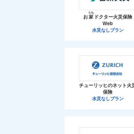
お家ドクター火災保険
イチオシ
02
POINT
火災 1
うち
お
家
ドクター火災保険
火災、自然災害、盗難
Web
22
建物
水まわりトラブル、カ
補償の範
03
POINT
水災なしプラン
補償の対象やお客さま
日新火災海上保
6
家財
当
火災
日新火災海上保険株
落雷
補償の範
03
POINT
破裂・爆発
保険料（
01
POINT
イチオシ
02
POINT
盗難
火災 1
水濡れ
火災
チューリッヒのネット火
ソニー損保の新ネット火
騒擾（じょう）
落雷
保険
外部からの落下・
破裂・爆発
しかも「地震上乗せ特約
15
建物
水災なしプラン
れます（一部損は対象外
チューリッヒ保
盗難
水濡れ
4
家財
騒擾（じょう）
チューリッヒ保険会
外部からの落下・
補償の範
03
POINT