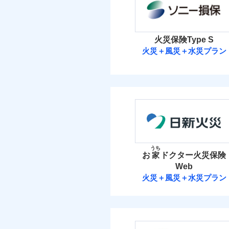
保険料（
01
POINT
イチオシ
02
POINT
火災
火災 1
落雷
火災保険Type S
まさかのときも安心！
破裂・爆発
当
火災＋風災＋水災プラン
19
トで提供する火災保険
建物
免責金額（自己負担
免責
額）
ソニー損害保険
お客さまのニーズから
盗難
水濡れ
引が充実！
5
家財
騒擾（じょう）
ソニー損害保険株式
大切な住まいを守るた
外部からの落下・
免責金額（自己負担
住まいをメンテナンス
免責
付帯される費用の補
額）
保険料（
01
POINT
ビス」をご提供します
償
お家ドクター火災保険
イチオシ
02
POINT
火災 1
うち
お
家
ドクター火災保険
火災、自然災害、盗難
付帯される費用保険
Web
21
適用される割引
建物
建築
水まわりトラブル、カ
金
補償の範
03
火災＋風災＋水災プラン
POINT
補償の対象やお客さま
日新火災海上保
付帯サービス
住ま
6
家財
当
火災
日新火災海上保険株
保険
落雷
適用される割引