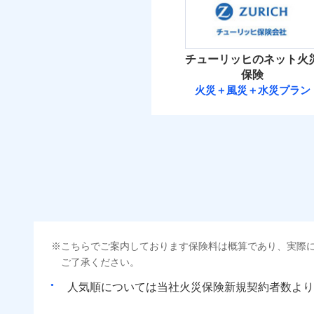
補償の範
03
POINT
（5
破裂・爆発
払込方法
保険料（
01
POINT
免責金額（自己負担
免責
イチオシ
額）
02
その他条件
POINT
住ま
盗難
火災 1
水濡れ
火災
チューリッヒのネット火
ソニー損保の新ネット火
騒擾（じょう）
落雷
WE
保険
外部からの落下・
破裂・爆発
後か
しかも「地震上乗せ特約
備考
13
建物
火災＋風災＋水災プラン
が決
れます（一部損は対象外
付帯される費用保険
チューリッヒ保
みと
金
盗難
水濡れ
5
家財
騒擾（じょう）
チューリッヒ保険会
外部からの落下・
補償の範
03
POINT
払込方法
保険料（
01
POINT
ソニー損保の新ネット
その他付帯される費
用の補償
イチオシ
しかも、「地震上乗せ
02
POINT
火災
火災 1
落雷
イン
まさかのときも安心！
破裂・爆発
当
適用される割引
指定
こちらでご案内しております保険料は概算であり、実際
21
トで提供する火災保険
建物
免責金額（自己負担
免責
建築
ご了承ください。
額）
お客さまのニーズから
盗難
水濡れ
引が充実！
人気順については当社
新規契約者数より
その他条件
指定
6
家財
騒擾（じょう）
大切な住まいを守るた
外部からの落下・