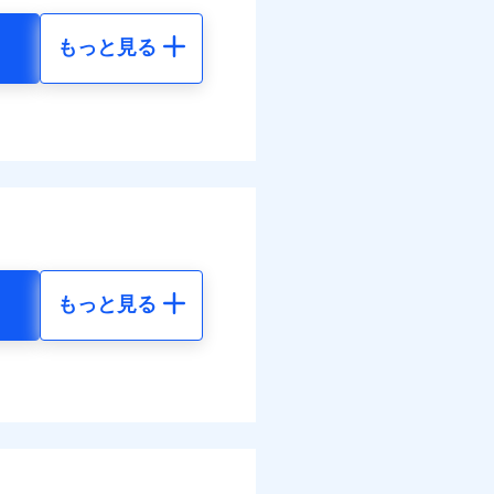
もっと見る
地震 5年
金のお支払」をワンセッ
調べ）
50
23,180
円
円
括払
払い
できます。さらに各種割
払い
00
7,730
円
円
すまいのサポート24」、
ット申込
括払
の維持保全サポートサー
送
払い
面
払い
結！
もっと見る
地震 5年
0/01
ット申込
送
01
23,180
災料率は最低リスク区分を適
円
円
面
危険（盗難を除く）および破
8/01
おいて、自己負担額5万円
44
7,730
円
円
調べ）
損・汚損の免責額5万円