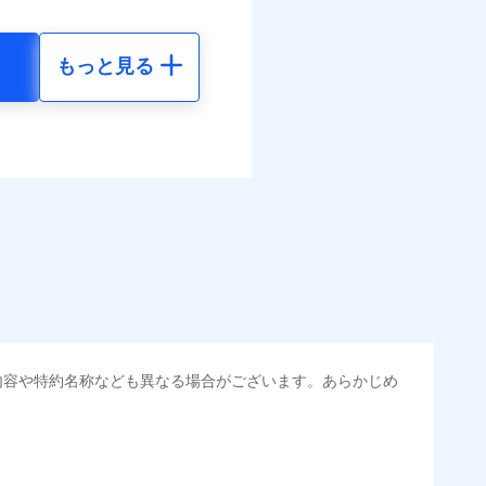
まわりトラブル、カギ開け対
ラス破損の場合に60分まで
括払
作業無料でご提供いたしま
払い
もっと見る
社提携業者にて24時間365日
地震 5年
払い
受付後、専門業者が対応に
べます。
ます。ガラス破損の対応時
して最大100％で備えら
時～20時となります。
ット申込
40
23,180
円
円
レジットカード会社の分割払
送
能なことがあります。詳し
面
クレジットカード会社にご
50
7,730
円
円
ださい。
0/01
選べます。
害割合が30%未満の場合は定
水災料率は最低リスク区分
られます。
地震 5年
損・汚損、水ぬれは自己負担
金のお支払」をワンセッ
円 建物が築15年以上または
調べ）
内容や特約名称なども異なる場合がございます。あらかじめ
00
23,180
不明の場合、風災・雹（ひ
円
円
括払
災・雪災の自己負担額は5万
払い
できます。さらに各種割
払い
火見舞費用の取扱いはなし
50
7,730
円
円
道管修理費用の取扱いはなし
すまいのサポート24」、
・汚損等危険補償特約で補
ット申込