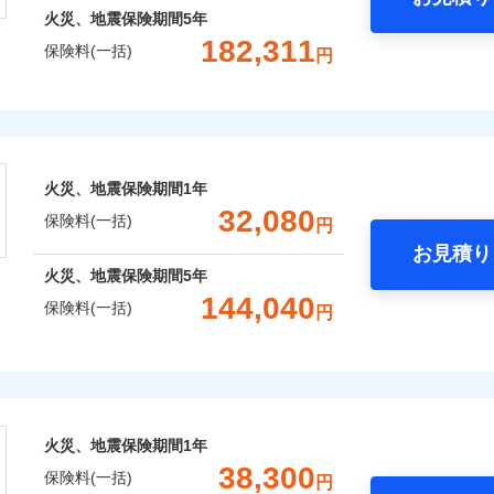
火災、地震保険期間
5年
182,311
保険料(一括)
円
株式会社
会社のおすすめポイント
火災、地震保険期間
1年
一括）内訳
32,080
保険料(一括)
円
お見積り
年
地震 1年
火災 5年
火災、地震保険期間
5年
144,040
保険料(一括)
円
,101
4,950
113,2
建物
円
円
険株式会社
,788
1,650
38,1
家財
円
円
式会社のおすすめポイント
火災、地震保険期間
1年
一括）内訳
38,300
保険料(一括)
円