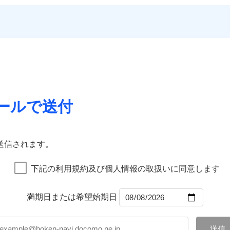
いのサポート24
一
する際の無料の「リフォーム相談サービス」、「長期優良住宅
金額なし
残存物取片づけ費用
※1
償対象
申込方法
郵
災保険は
ダイレクト型でネット完結のお手続き・リーズナブル
ランキングをもっと見る
ォーム相談サービス
支払方法
年
。
※5地
約に先立ち、当社が提供するドコモスマート保険ナビの利用規約と個人
失火見舞費用
対
のプランに盗難等がついており、
社会問題などを考慮された幅
優良住宅の維持保全サポート
月
※6火
Web（すまいの保険）のお見積もり・お申込みはネットで完
て、以下をご確認ください。
水道管修理費用
臨時費用
用保険金も多く、ダイレクトでありながら充実した補償が魅力
ビス
に損害
地震火災費用
サービス利用規約
始期日
2025/1
損害防止費用
ご案内
ネ
などトータルでカバーし、大切な住まいをお守りします！
店）が
扱いについて（プライバシーポリシー）
クレジットカード
残存物取片づけ費用
申込方法
郵
年割引
※1雑
ギ開け対応など「住まいのアシスタンスサービス」が無料付帯
囲
コンビニ払い
失火見舞費用
説明事項
？
対
汚損に
上半期
新規契約数ランキング
募集文書番号
の状況に応じたさまざまな割引をご用意！
口座振替
水道管修理費用
いの緊急かけつけサービス
銀行振込
地震火災費用
始期日
2026/0
ールで送付
募集文書番号
リッヒ保険会社で
チューリッヒ保
補償内容
社火災保険新規契約者数より算出[
年
月]（ドコモスマート保険ナビ
風災・雹（ひょう）災、雪災
水災
クレジットカード
お見積もり
詳細を見
証券の不発行に関する特約
※1破
囲
コンビニ払い
？
00円）
※2水
※1
口座振替
応、ガ
一
送信されます。
約に先立ち、当社が提供するドコモスマート保険ナビの利用規約と個人
金額なし
※1
の簡易
銀行振込
いのアシスタンスサービス
※2
支払方法
年
て、以下をご確認ください。
破損・汚損
す。弊
風災・雹（ひょう）災、雪災
水災
月
下記の利用規約及び個人情報の取扱いに同意します
受付。
サービス利用規約
臨時費用
ドコモスマート保険ナビ編集部の評価
説明事項
B見積もり+メールアドレス登録
向かい
ランキングをもっと見る
扱いについて（プライバシーポリシー）
飛来・衝突
ら4営業日+1日以降、お客さま
損害防止費用
間は9
ネ
済した時点で保険のお申し込
満期日または希望始期日
残存物取片づけ費用
※3ク
申込方法
郵
グを組み、「高品質な修理」と「保険金のお支払」をワンセッ
完了となります。
いが可
破損・汚損
失火見舞費用
※2
対
在で、お申込みはPC・スマホで24時間受付可能です。住宅ト
くは各
水道管修理費用
※3
クレジットカード
※3
確認く
まわり、玄関カギの紛失、ハチの巣駆除等の住宅トラブルに対応