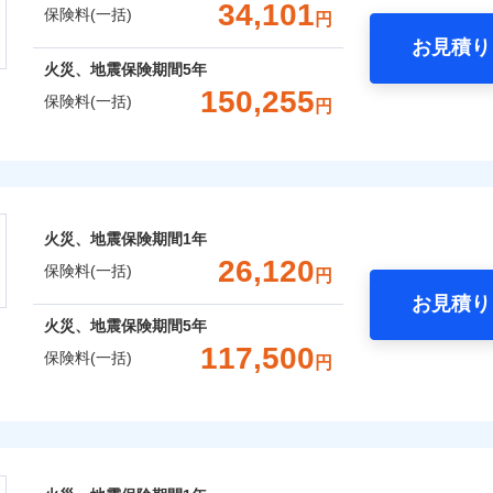
一括）内訳
34,101
保険料(一括)
円
上半期
新規契約数ランキング
補償内容
お見積り
風災・雹（ひょう）災、雪災
水災
年
地震 1年
火災 5年
火災、地震保険期間
5年
全国の優良工務店とタッグを組み、「高品質な修理」と「保険
150,255
社火災保険新規契約者数より算出[
年
月]（ドコモスマート保険ナビ
保険料(一括)
円
,000
4,950
84,8
です。
建物
円
円
一
金額なし
※2
支払方法
年
株式会社
補償を考え、設計することで合理的な保険料を実現することが
破損・汚損
補償内容
月
,800
1,650
26,9
家財
円
円
臨時費用
会社のおすすめポイント
めの各種サポート機能をご用意、住宅トラブル応急サービス「
飛来・衝突
損害防止費用
ネ
一
する際の無料の「リフォーム相談サービス」、「長期優良住宅
金額なし
火災、地震保険期間
1年
残存物取片づけ費用
※1
申込方法
郵
一括）内訳
ランキングをもっと見る
支払方法
年
。
26,120
失火見舞費用
保険料(一括)
対
円
月
Web（すまいの保険）のお見積もり・お申込みはネットで完
水道管修理費用
臨時費用
お見積り
年
地震 1年
火災 5年
地震火災費用
始期日
2025/1
損害防止費用
火災、地震保険期間
5年
ネ
などトータルでカバーし、大切な住まいをお守りします！
117,500
残存物取片づけ費用
申込方法
郵
保険料(一括)
円
,476
4,950
93,2
年割引
建物
円
円
※1水
ギ開け対応など「住まいのアシスタンスサービス」が無料付帯
囲
失火見舞費用
？
対
用
上半期
新規契約数ランキング
説明事項
の状況に応じたさまざまな割引をご用意！
水道管修理費用
険株式会社
※2雑
いの緊急かけつけサービス
地震火災費用
始期日
2026/0
,025
1,650
汚損に
26,1
家財
円
円
補償内容
社火災保険新規契約者数より算出[
年
月]（ドコモスマート保険ナビ
風災・雹（ひょう）災、雪災
水災
式会社のおすすめポイント
クレジットカード
証券の不発行に関する特約
※1破
募集文書番号
コンビニ払い