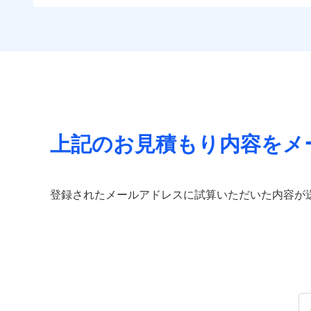
免責金額（自己負担
すま
住まいをメンテナンス
免責
付帯される費用の補
チューリッヒのネット火
額）
リフ
ビス」をご提供します
償
付帯サービス
見積もりや保険会社とのご契
する補償に加え、すべて
長期
お家ドクター火災保険
必要があります。詳細につい
イチオシ
02
POINT
見舞金など付帯される費
サー
ドコモスマート保険ナビ
火災、自然災害、盗難
当社による個人情報の取
付帯される費用保険
適用される割引
建築
水まわりトラブル、カ
金
補償の範
03
POINT
払込方法
補償の対象やお客さま
付帯サービス
住ま
上記のお見積もり内容をメ
チュー
当
火災
保険
落雷
適用される割引
補償の範
03
POINT
（5
破裂・爆発
払込方法
免責金額（自己負担
登録されたメールアドレスに試算いただいた内容が
見積もりや保険会社とのご契
免責
額）
その他条件
住ま
必要があります。詳細につい
盗難
水濡れ
火災
ドコモスマート保険ナビ
騒擾（じょう）
落雷
WE
当社による個人情報の取
外部からの落下・
破裂・爆発
後か
備考
が決
付帯される費用保険
全国の優良工務店とタッ
みと
金
盗難
す。補償の選択は自由自
水濡れ
いのサポート24」は水
騒擾（じょう）