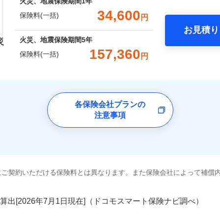
囲
火災、地震保険期間
1年
？
00円）
※2水
一括）内訳
口座振替
34,600
応、ガ
一
保険料(一括)
円
金額なし
※2
の簡易
銀行振込
いのアシスタンスサービス
※2
支払方法
年
破損・汚損
お見積り
す。弊
年
地震 1年
火災 5年
風災・雹（ひょう）災、雪災
水災
月
火災、地震保険期間
5年
受付。
災
災保険は、補償の組合せが自由だから、必要な補償に絞って選
臨時費用
説明事項
B見積もり+メールアドレス登録
向かい
157,360
ランキングをもっと見る
保険料(一括)
飛来・衝突
ら4営業日+1日以降、お客さま
円
（全半損時のみ）」で、地震の被害にも火災保険の保険金額に対
損害防止費用
間は9
ネ
,970
4,950
61,8
建物
円
円
済した時点で保険のお申し込
）。
残存物取片づけ費用
※3ク
申込方法
郵
険会社
完了となります。
いが可
破損・汚損
失火見舞費用
※3
対
くは各
,550
1,650
24,7
家財
円
円
水道管修理費用
※4
クレジットカード
ドコモスマート保険ナビ編集部の評価
※3
確認く
社のおすすめポイント
地震火災費用
各保険会社プランの
始期日
2024/1
※5
飛来・衝突
コンビニ払い
囲
？
注意事項
募集文書番号
口座振替
一括）内訳
火災保険は、補償の組合せが自由だから、必要な補償に絞って
※1損
修理付帯費用
銀行振込
率払、
上半期
新規契約数ランキング
特約（全半損時のみ）」で、地震の被害にも最大100％で備え
補償内容
を適用
風災・雹（ひょう）災、雪災
水災
年
地震 1年
火災 5年
※2破
ターネット割引
全国の優良工務店とタッグを組み、「高品質な修理」と「保険
額5万
社火災保険新規契約者数より算出[
年
月]（ドコモスマート保険ナビ
工務店割引
※1
にご契約いただける保険料とは異なります。また保険会社によって補償
,400
4,950
95,8
建築年
です。
建物
円
円
一
金額なし
※1
年割引
ょう）
支払方法
年
補償を考え、設計することで合理的な保険料を実現することが
破損・汚損
補償内容
円
月
算出[
年
月
日現在]（ドコモスマート保険ナビ調べ）
説明事項
※3失
ソニー損害保険株式会社で
工務店特約
,600
1,650
30,6
※6
家財
円
円
ドコモスマート保険ナビ編集部の評価
臨時費用
※4水
お見積もり
めの各種サポート機能をご用意、住宅トラブル応急サービス「
飛来・衝突
損害防止費用
（破損
ネ