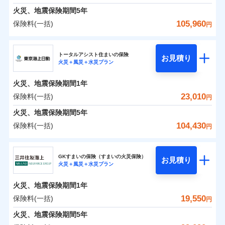
免責金額（自己負
料に対して、通常のdポイントとは別に1%相当のd
免責金額なし
募集文書番号
※1
水災
盗難
険金
失火見舞費用
担額）
火災、地震保険期間
5年
※3
※1破損・汚損の免責額5万円
ドコモスマート保険ナビ編集部の評価
ポイントが上乗せして進呈されるため、「d払い」
水濡れ
見積もりや保険会社とのご契約に先立ち、当社が提供する
※1水災料率は最低リスク区分を適用
火災 1年
水道管修理費用
地震 1年
※2水まわりトラブル、カギ開け対
騒擾（じょう）
※4
105,960
保険料(一括)
円
や「dカード」でお支払いの場合は最大2%のdポイ
ドコモスマート保険ナビの利用規約と個人情報の取扱いに
※2水ぬれ、破損、汚損等は自己負担
外部からの落下・
イチオシ
破損・汚損
02
応、ガラス破損の場合に60分までの
臨時費用
POINT
地震火災費用
※5
同意いただく必要があります。詳細について、以下をご確
補償内容
ントがたまります。また「d払い」であれば、ポイ
飛来・衝突
額5万円
修理費だけでなく、修理と密接に関わる費用も損害
ＳＯＭＰＯダイレクト損害保険株式会社
簡易作業無料でご提供いたします。弊
損害防止費用
0
11,520
4,950
建物
円
円
円
認ください。
※3事故時諸費用（火災・風水災等限
ントで保険料を支払うこともできます。
社提携業者にて24時間365日受付。受
ランキングをもっと見る
保険金としてまとめてお支払いしてくれます。
ソニー損保の新ネット火災保険は、補償の組合せが自
その他付帯される
トータルアシスト住まいの保険
残存物取片づけ費用
付帯される費用の
お見積り
定）特約セットありも選択可能
修理付帯費用
付後、専門業者が対応に向かいます。
説明事項
ドコモスマート保険ナビサービス利用規約
火災＋風災＋水災プラン
3つの基本プランからご自身にぴったりの補償をお
説明事項
費用の補償
ＳＯＭＰＯダイレクト損害保険株式会社のおすす
由だから、必要な補償に絞って選べます。
補償
全国の損害サービス拠点が一日でも早く保険金をお
※4修理費として保険金をお支払いし
失火見舞費用
免責金額（自己負
ガラス破損の対応時間は9時～20時と
ドコモスマート保険ナビ編集部の評価
免責金額なし
当社による個人情報の取扱いについて（プライバシー
0
6,830
1,650
めポイント
選びいただけます。さらに、自分好みにオプション
家財
ます。
円
円
円
しかも「地震上乗せ特約（全半損時のみ）」で、地震
届けできるよう万全の損害サービス体制で手厚く支
担額）
なります。
水道管修理費用
火災、地震保険期間
1年
ポリシー）
※5セットありも選択可能
インターネット割引
を追加・削除することで、補償内容を自由にカスタ
※3クレジットカード会社の分割払い
の被害にも火災保険の保険金額に対して最大100％で備
援が受けられます。
地震火災費用
保険料（一括）内訳
23,010
保険料(一括)
※6保険金額×5％、300万円限度
01
POINT
円
が可能なことがあります。詳しくは各
適用される割引
指定工務店割引
登記物件の火災保険をお申込みの方におすすめ！登記
マイズしていただけます。ニーズに合わせたパック
臨時費用
えられます（一部損は対象外）。
「メディカルアシスト」「介護アシスト」など豊富
※7一括払、長期一括払のみ
クレジットカード会社にご確認くださ
建築年割引（地震保険）
火災、地震保険期間
5年
情報の自動照合によるリアルタイム契約を実現！書類
単位での補償設計のため、どの補償が必要か不安な
損害防止費用
適用される割引
建築年割引
補償内容
な付帯サービスでお客様の日々の生活も充実したサ
い。
火災 1年
地震 1年
の提出と保険会社審査にお時間をいただきません！
人にも補償項目が選びやすいです。
104,430
保険料(一括)
補償内容
残存物取片づけ費用
付帯される費用保
円
ポートが受けられます。
その他条件
指定工務店特約
※6
補償の範囲
？
付帯サービス
険金
03
住まいの緊急かけつけサービス
POINT
失火見舞費用
日新火災が提供する安心と信頼の事故対応で、万が
募集文書番号
募集文書番号
東京海上日動火災保険株式会社
イチオシ
02
免責金額（自己負
POINT
0
9,000
4,950
建物
円
円
円
水道管修理費用
一の場合も迅速に対応します。お客さまからの事故
免責金額なし
※2
※1
すまいのサポート24
担額）
GKすまいの保険（すまいの火災保険）
免責金額（自己負
クレジットカード
お見積り
地震火災費用
免責金額なし
のご連絡の受付や事故相談などを、夜間・休日を問
※1
火災＋風災＋水災プラン
東京海上日動火災保険株式会社のおすすめポイン
担額）
お客様ご自身により、ウェブサイトでお手続きを完
リフォーム相談サービス
コンビニ払い
火災
風災・雹（ひょ
付帯サービス
わず、24時間・365日対応しています。
払込方法
0
5,400
臨時費用
1,650
ト
家財
円
了された場合、10％のインターネット割引が適用！
落雷
長期優良住宅の維持保全サポートサー
円
う）災、雪災
円
ジェイアイ傷害火災保険株式会社で
口座振替
適用される割引
建築年割引
火災、地震保険期間
1年
東京海上日動火災保険株式会社で
破裂・爆発
ビス
臨時費用
損害防止費用
（地震保険を除きます。）
お見積もり
正式名称は、すまいの保険です。本保険は、日新火災を引受保険会社
銀行振込
お見積もり
保険料（一括）内訳
19,550
保険料(一括)
01
POINT
円
損害防止費用
とし、取扱代理店であるドコモと共同募集代理店である株式会社ドコ
残存物取片づけ費用
付帯される費用保
減らしたコストをお客さまに還元
付帯サービス
水まわり・カギのトラブルサポート
ドコモスマート保険ナビ編集部の評価
水災
盗難
ベーシックプラン(水災あり)に該当す
モ・インシュアランス（以下、ドコモ・インシュアランス）が提供す
険金
ジェイアイ傷害火災保険株式会社の
残存物取片づけ費用
火災、地震保険期間
5年
失火見舞費用
付帯される費用保
備考
一括払
水濡れ
東京海上日動火災保険株式会社の
ドコモスマート保険ナビ編集部の評価
自分に必要な補償を選べる、だから保険料にムダが
る補償内容です
るものです。
※1
険金