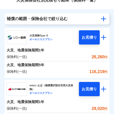
火災保険会社別見積もり結果（保険料一覧）
補償の範囲・保険会社で絞り込む
火災保険Type S
お見積り
オールリスクプラン
火災、地震保険期間
1年
26,260
保険料(一括)
円
火災、地震保険期間
5年
116,219
保険料(一括)
円
ソニー損害保険株式会社
iehoいえほ（補償選択型住宅用火災保
お見積り
険）
ソニー損害保険株式会社のおすすめポイント
オールリスクプラン
火災、地震保険期間
1年
保険料（一括）内訳
01
POINT
29,020
保険料(一括)
円