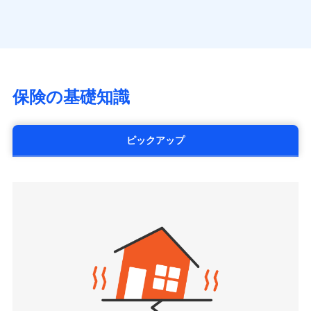
（https://www.axa.co.jp/）
※「ご契約者（保険にご加入されたお客さま）」が、その保険
す。
月払い
SBI生命保険株式会社（https://www.sbilife.co.jp/）
契約に関する緊急連絡先としてご親族を登録する制度。
FWD生命保険株式会社
ネット申込
（https://www.fwdlife.co.jp/）
申込方法
郵送
ソニー生命保険株式会社
対面
（https://www.sonylife.co.jp）
チューリッヒ保険会社で
SOMPOひまわり生命保険株式会社
保険の基礎知識
三井住友海上火災保険株式会社で
お見積もり
始期日
2026/04/01
（https://www.himawari-life.co.jp/）
お見積もり
第一ネオ生命保険株式会社
チューリッヒ保険会社の
※1損害割合が30%未満の場合は定率
（https://neofirst.co.jp/）
ピックアップ
三井住友海上火災保険株式会社の
詳細を見る
払、水災料率は最低リスク区分を適用
大樹生命保険株式会社（https://www.taiju-
詳細を見る
※2失火見舞費用の取扱いはなし
life.co.jp）
※3水道管修理費用の取扱いはなし
太陽生命保険株式会社（https://www.taiyo-
見積もりや保険会社とのご契約に先立ち、当社が提供する
説明事項
※4地震火災費用の取扱いはなし
見積もりや保険会社とのご契約に先立ち、当社が提供する
seimei.co.jp）
ドコモスマート保険ナビの利用規約と個人情報の取扱いに
※5火災・風災等の事故により建物に
ドコモスマート保険ナビの利用規約と個人情報の取扱いに
損害が生じたとき、日新火災がご案内
チューリッヒ生命保険株式会社
同意いただく必要があります。詳細について、以下をご確
同意いただく必要があります。詳細について、以下をご確
する修理業者（指定工務店）が建物の
認ください。
（https://www.zurichlife.co.jp/）
修理を行います。
認ください。
東京海上日動あんしん生命保険株式会社
ドコモスマート保険ナビサービス利用規約
（https://www.tmn-anshin.co.jp/）
ドコモスマート保険ナビサービス利用規約
当社による個人情報の取扱いについて（プライバシー
募集文書番号
なないろ生命保険株式会社
当社による個人情報の取扱いについて（プライバシー
ポリシー）
（https://www.nanairolife.co.jp/）
ポリシー）
日本生命保険相互会社