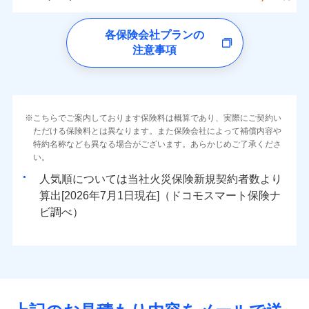
イチオシ
02
ォンアプリで支払うことができます。
POINT
クレジットカード
水災
盗難
トします！
5万円
詳細を見る
同意いただく必要があります。詳細について、以下をご確
ソニー損保の新ネット火災保険は、補償の組合せが
※4一部契約のみ
水濡れ
ドコモの火災保険
コンビニ払い
※3失火見舞費用の取扱いはなし
免責金額（自己負
※3
認ください。
※1
ネット申込
自由だから、必要な補償に絞って選べます。
免責金額なし
騒擾（じょう）
払込方法
※1
0
6,600
1,650
すまいのリスクを6つに整理し、補償内容をシンプルに
家財
円
円
円
上半期
新規契約数ランキング
各保険会社プランの
※4水道管修理費用の取扱いはなし
担額）
口座振替
外部からの落下・
破損・汚損
申込方法
郵送
ドコモスマート保険ナビサービス利用規約
募集文書番号
しかも、「地震上乗せ特約（全半損時のみ）」で、
説明事項
（破損・汚損等危険補償特約で補償対
わかりやすくしています！
見積もりや保険会社とのご契約に先立ち、当社が提供する
注意事項
飛来・衝突
※
ドコモの火災保険
のおすすめポイント
補償の範囲
銀行振込
？
03
POINT
補償内容
対面
象となる場合があります）
当社による個人情報の取扱いについて（プライバシー
ドコモスマート保険ナビの利用規約と個人情報の取扱いに
地震の被害にも最大100％で備えられます。
すまいやライフスタイルに応じた契約プランをご用意
臨時費用
当社火災保険新規契約者数より算出[
年
月]（ドコモスマート保険
※5地震火災費用の取扱いはなし
ポリシー）
同意いただく必要があります。詳細について、以下をご確
保険料（一括）内訳
01
POINT
しています。
損害防止費用
ナビ調べ）
一括払
※6火災・風災等の事故により建物に
始期日
2026/08/01
認ください。
お客さまのニーズに合わせてオプションの特約のご選
残存物取片づけ費用
付帯される費用保
損害が生じたとき、日新火災がご案内
支払方法
年払い
免責金額（自己負
火災
風災・雹（ひょ
免責金額なし
ドコモスマート保険ナビサービス利用規約
険金
する修理業者（指定工務店）が建物の
落雷
う）災、雪災
択が可能です。
失火見舞費用
担額）
火災 1年
地震 1年
※2
月払い
こちらでご案内しております保険料は概算であり、実際にご契約い
※1破損・汚損の免責額5万円
イチオシ
破裂・爆発
02
修理を行います。
POINT
当社による個人情報の取扱いについて（プライバシー
建物が全焼・全壊時（延床面積に対する損害の割合が
ただける保険料とは異なります。また保険会社によって補償内容や
水道管修理費用
※2水まわりトラブル、カギ開け対
※3
ドコモスマート保険ナビ編集部の評価
ソニー損害保険株式会社で
ポリシー）
特約名称なども異なる場合がございます。あらかじめご了承くださ
応、ガラス破損の場合に60分までの
臨時費用
80％以上）には、建物保険金額を全額お支払いいたし
ネット申込
地震火災費用
0
5,970
※4
4,950
建物
円
円
円
水災
補償内容
盗難
火災、自然災害、盗難などトータルでカバーし、大
お見積もり
募集文書番号
い。
簡易作業無料でご提供いたします。弊
損害防止費用
ます！
申込方法
郵送
水濡れ
切な住まいをお守りします！
社提携業者にて24時間365日受付。受
※1
ランキングをもっと見る
補償を自由に選べて、もしものときは「新価（再調達
騒擾（じょう）
人気順については当社
新規契約者数より
その他付帯される
残存物取片づけ費用
「フルサポートプラン」、「セレクト（水災なし）プ
付帯される費用の
対面
修理付帯費用
付後、専門業者が対応に向かいます。
外部からの落下・
破損・汚損
0
5,950
1,650
説明事項
費用の補償
水まわりトラブル、カギ開け対応など「住まいのア
家財
円
価額）」でお支払いします。
円
円
補償
算出[
年
月
日現在]（ドコモスマート保険ナ
見積もりや保険会社とのご契約に先立ち、当社が提供する
※
失火見舞費用
ラン
」の場合は、暮らしのQQ隊サービスがご利用い
免責金額（自己負
ガラス破損の対応時間は9時～20時と
飛来・衝突
免責金額なし
シスタンスサービス」が無料付帯
万一ご自宅が被害にあわれた場合は、修繕業者のご紹
ドコモスマート保険ナビの利用規約と個人情報の取扱いに
始期日
ビ調べ）
2026/01/01
担額）
なります。
水道管修理費用
ただけます。
インターネット割引
同意いただく必要があります。詳細について、以下をご確
※3クレジットカード会社の分割払い
介などをご利用いただけます。
補償の対象やお客さまの状況に応じたさまざまな割
地震火災費用
マンション等の共同住宅専用
が可能なことがあります。詳しくは各
適用される割引
指定工務店割引
認ください。
※1破損・汚損、物体の落下・飛来等/
臨時費用
コンビニ払いの払込票をスマートフォンアプリでお支
引をご用意！
クレジットカード会社にご確認くださ
ドコモスマート保険ナビ編集部の評価
騒擾、水濡れのみ自己負担額5万円
建築年割引（地震保険）
損害防止費用
払いが可能です。
適用される割引
ドコモスマート保険ナビサービス利用規約
建築年割引
い。
（物体の落下・飛来等/騒擾、水濡れ
補償の範囲
補償内容
残存物取片づけ費用
？
付帯される費用保
当社による個人情報の取扱いについて（プライバシー
03
POINT
説明事項
は建物のみ自己負担あり）
イチオシ
その他条件
指定工務店特約
02
※5
POINT
ドコモの火災保険は、基本補償となる火災、破裂・爆
補償の範囲
付帯サービス
険金
住まいの緊急かけつけサービス
？
ポリシー）
03
失火見舞費用
POINT
※2水道管修理費用の取扱いはなし
募集文書番号
補償内容
発に加え、風災、落雷や盗難・水ぬれなど住まいを取
※3一括払・年払のみ、コンビニ・ペ