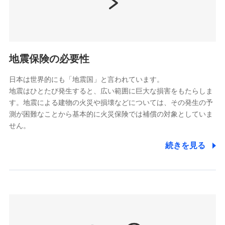
（https://www.nissay.co.jp）
はなさく生命保険株式会社
（https://www.life8739.co.jp/）
ドコモスマート保険ナビ編集部の評価
マニュライフ生命保険株式会社
（https://www.manulife.co.jp/）
地震保険の必要性
三井住友海上あいおい生命保険株式会社
ドコモの火災保険は、基本補償となる火災、破裂・爆
（https://www.msa-life.co.jp/）
発に加え、風災、落雷や盗難・水ぬれなど住まいを取
日本は世界的にも「地震国」と言われています。
メットライフ生命株式会社
地震はひとたび発生すると、広い範囲に巨大な損害をもたらしま
り巻く多様なリスクに対応。3つの基本プランから選択
(https://www.metlife.co.jp/)
す。地震による建物の火災や損壊などについては、その発生の予
でき、さらに補償内容を自由にカスタマイズ可能なた
メディケア生命保険株式会社
測が困難なことから基本的に火災保険では補償の対象としていま
め、住居形態やライフスタイルに合わせて無駄のない
（https://www.medicarelife.com/）
せん。
最適設計が実現できます。スマホ・PCで手続きが完結
し、24時間365日の事故受付で万一の際も安心。保険
■少額短期保険
続きを見る
株式会社アシロ少額短期保険
料に応じてdポイントもたまる、利便性とおトクさを兼
(https://kailash.co.jp/)
ね備えた火災保険です。
SBIいきいき少額短期保険会社 (https://www.i-
sedai.com/)
SBIペット少額短期保険株式会社
(https://www.sbipet-ssi.co.jp/)
SBIリスタ少額短期保険会社
ドコモの火災保険で