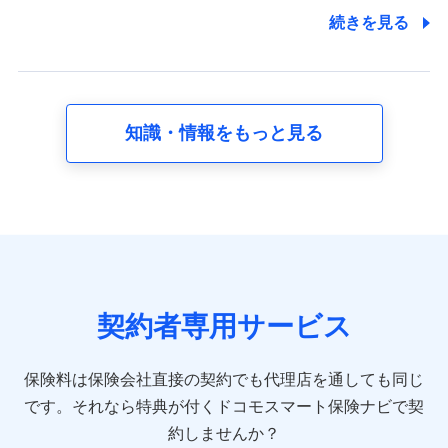
7.社員（従業者）の個人情報
続きを見る
人事･勤怠･健康・労務等の管理、給与支給、福利厚生・採用
退職関連処理等の各種手続きのため、当社と従業員または従
業員同士の連絡のため
知識・情報をもっと見る
8.取引先個人情報
取引先としての選定業務、営業情報の提供業務、契約締結手
続き業務、取引管理業務、およびこれらに準ずる業務の遂行
のため
9.お問い合わせ情報
各種お問い合わせに対応するため
契約者専用サービス
10.受託業務の 個人情報
受託業務の遂行およびこれらに準ずる業務の遂行のため
保険料は保険会社直接の契約でも代理店を通しても同じ
です。
それなら特典が付くドコモスマート保険ナビで契
11.マイカー通勤管理クラウド並びに法人向けASPサー
ビスに関してのお問い合わせ情報
約しませんか？