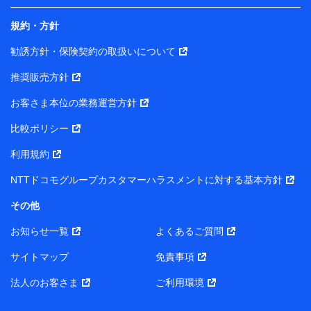
規約・方針
当社は株式会社NTTドコモ・フィナンシャルグループ
との間で、以下のとおり個人データを共同利用しま
勧誘方針・保険契約の取扱いについて
す。
推奨販売方針
【共同して利用される利用データの項目】
当社または株式会社NTTドコモ・フィナンシャルグルー
お客さま本位の業務運営方針
プがサービス提供等を通じて取得した、以下の情報など
比較ポリシー
の個人データ
基本情報
利用規約
氏名、電話番号、メールアドレス、お客さまの識別子、属
NTTドコモグループカスタマーハラスメントに対する基本方針
性、連絡先、dポイントサービスのご利用に関する情報。例
として、dポイントカード番号、性別、年齢、家族構成、住
その他
所、dポイント残高、dポイント利用履歴などが含まれます。
利用情報
お知らせ一覧
よくあるご質問
当社または株式会社NTTドコモ・フィナンシャルグループが
提供する各種サービスなどのご契約・ご利用などに関する情
サイトマップ
免責事項
報。例として、当社または株式会社NTTドコモ・フィナンシ
ャルグループが提供する各種サービスのご契約状態・ご利用
法人のお客さま
ご利用環境
履歴インターネット利用時の行動に関する情報、アプリケー
ション利用時の行動に関する情報、購入されたサービスや商