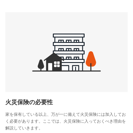
上記に係る連絡・手続き・管理等付帯業務を行うため
3.セミナー募集サイトから取得した個人情報
各種セミナーの案内、開催のため
上記に係る連絡・手続き・管理等付帯業務を行うため
4.家族・友達紹介にて取得した個人情報
被紹介者への連絡、及び当社と取引のあるもしくは委託を受
けている保険会社・提携会社の保険その他に関する情報を提
供し、金融商品等の契約を勧奨するため
アンケートやキャンペーン等の実施のため
上記に係る連絡・手続き・管理等付帯業務を行うため
5.通話録音にて取得する情報
電話対応の品質向上およびお問合せ内容の正確な把握のため
火災保険の必要性
家を保有している以上、万が一に備えて火災保険には加入してお
6.採用応募者の個人情報
く必要があります。ここでは、火災保険に入っておくべき理由を
採用選考および入社手続を実施するため
解説していきます。