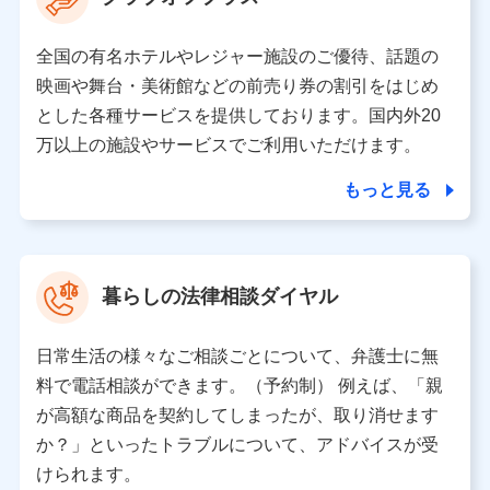
の取り扱いの全部または一部を委託する場合がありま
す。
全国の有名ホテルやレジャー施設のご優待、話題の
個人データの共同利用
映画や舞台・美術館などの前売り券の割引をはじめ
とした各種サービスを提供しております。国内外20
当社は株式会社NTTドコモとの間で、以下のとおり個
人データを共同利用します。
万以上の施設やサービスでご利用いただけます。
【共同して利用される利用データの項目】
もっと見る
当社又は株式会社NTTドコモがサービス提供等を通じて
取得した、以下の情報などの個人データ
基本情報
氏名、電話番号、メールアドレス、お客さまの識別子、属
暮らしの法律相談ダイヤル
性、連絡先、dポイントサービスのご利用に関する情報。例
として、dポイントカード番号、性別、年齢、家族構成、住
所、dポイント残高、dポイント利用履歴などが含まれます。
日常生活の様々なご相談ごとについて、弁護士に無
利用情報
料で電話相談ができます。（予約制） 例えば、「親
当社又は株式会社NTTドコモが提供する各種サービスなどの
ご契約・ご利用などに関する情報。例として、当社又は株式
が高額な商品を契約してしまったが、取り消せます
会社NTTドコモが提供する各種サービスのご契約状態・ご利
か？」といったトラブルについて、アドバイスが受
用履歴インターネット利用時の行動に関する情報、アプリケ
ーション利用時の行動に関する情報、購入されたサービスや
けられます。