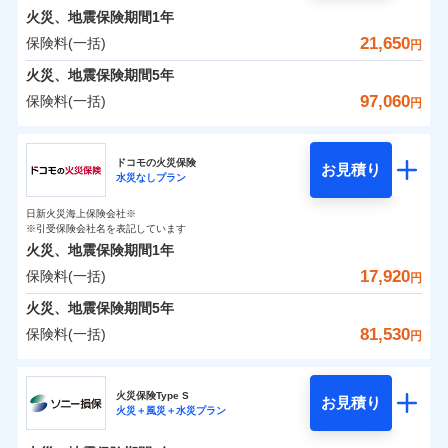
0
6,000
1,650
めポイント
選びいただけます。さらに、自分好みにオプション
家財
円
円
円
しかも「地震上乗せ特約（全半損時のみ）」で、地震
インターネット割引
銀行振込
火災、地震保険期間
1年
対面
修理付帯費用保険金
を追加・削除することで、補償内容を自由にカスタ
※4
の被害にも火災保険の保険金額に対して最大100％で備
その他付帯される
保険料（一括）内訳
21,650
保険料(一括)
01
POINT
円
請求権保全行使手続費用保険金
マイズしていただけます。ニーズに合わせたパック
※4
えられます（一部損は対象外）。
水まわりサービス（24時間サポー
補償内容
費用の補償
一括払
始期日
2025/10/01
ト）
火災、地震保険期間
5年
損害拡大防止費用保険金
単位での補償設計のため、どの補償が必要か不安な
※4
補償内容
支払方法
年払い
火災 1年
地震 1年
カギあけサービス（24時間サポー
人にも補償項目が選びやすいです。
97,060
保険料(一括)
円
※1水災料率は最低リスク区分を適用
月払い
付帯サービス
ト）
適用される割引
建築年割引
補償の範囲
免責金額（自己負
？
03
説明事項
※2雑危険（盗難を除く）および破汚
POINT
日新火災が提供する安心と信頼の事故対応で、万が
免責金額なし
※2
チューリッヒ保険会社
イチオシ
担額）
02
キャッシュレス・リペアサービス
免責金額（自己負
POINT
損において、自己負担額5万円
0
4,950
4,950
建物
円
円
円
一の場合も迅速に対応します。お客さまからの事故
免責金額なし
ネット申込
※1
担額）
家財破損支払限度額50万円
ドコモの火災保険
気象災害アラート
お見積り
申込方法
のご連絡の受付や事故相談などを、夜間・休日を問
郵送
※5
水災なしプラン
チューリッヒ保険会社のおすすめポイント
お客様ご自身により、ウェブサイトでお手続きを完
臨時費用
その他条件
水災初期費用補償特約
※3
募集文書番号
火災
風災・雹（ひょ
わず、24時間・365日対応しています。
対面
0
3,100
臨時費用
1,650
家財
円
了された場合、10％のインターネット割引が適用！
落雷
※保険料は下の場合の築年月で計算し
損害防止費用
円
う）災、雪災
円
建物の復旧に関する特約
日新火災海上保険会社※
保険料（一括）内訳
01
破裂・爆発
POINT
ています。
損害防止費用
※引受保険会社名を表記しています
（地震保険を除きます。）
残存物取片づけ費用
付帯される費用保
正式名称は、すまいの保険です。本保険は、日新火災を引受保険会社
※4
始期日
2024/10/01
新築：2026年1月
火災、地震保険期間
1年
険金
とし、取扱代理店であるドコモと共同募集代理店である株式会社ドコ
残存物取片づけ費用
メディカルアシスト
備考
付帯される費用保
失火見舞費用
※5
減らしたコストをお客さまに還元
築5年：2021年1月
付帯サービス
水災
盗難
モ・インシュアランス（以下、ドコモ・インシュアランス）が提供す
険金
17,920
保険料(一括)
火災 1年
地震 1年
失火見舞費用
介護アシスト
円
水道管修理費用
水濡れ
築10年：2016年1月
※1水災料率は最低リスク区分を適用
自分に必要な補償を選べる、だから保険料にムダが
るものです。
騒擾（じょう）
水道管修理費用
築15年：2011年1月
地震火災費用
※2破損・汚損の取扱いはなし
火災、地震保険期間
5年
ない！
外部からの落下・
破損・汚損
クレジットカード
ドコモスマート保険ナビ編集部の評価
0
※3水道管修理費用の取扱いはなし
9,250
地震火災費用
4,950
建物
円
円
円
飛来・衝突
81,530
保険料(一括)
説明事項
円
地震保険もセットOK！
イチオシ
02
※4コンビニ払の払込票をスマートフ
POINT
コンビニ払い
クレジットカード
防犯対策費用特約
その他付帯される
補償の範囲
？
03
POINT
払込方法
ォンアプリで支払うことができます。
「iehoいえほ」（補償選択型住宅用火災保険）
ドコモの火災保険
費用の補償
保険証券の不発行に関する特約（500
口座振替
コンビニ払い
特別費用保険金特約
※4
ソニー損保の新ネット火災保険は、補償の組合せが
適用される割引
※5一部契約のみ
払込方法
0
5,800
1,650
家財
お客さまのニーズ・ご予算に合わせて補償を自由に
円
円）
円
円
銀行振込
口座振替
火災保険Type S
自由だから、必要な補償に絞って選べます。
お見積り
お選びいただけます。
火災＋風災＋水災プラン
※
ドコモの火災保険
地震保険建築年割引
のおすすめポイント
銀行振込
火災
風災・雹（ひょ
募集文書番号
適用される割引
しかも、「地震上乗せ特約（全半損時のみ）」で、
その他条件
住まいのアシスタンスサービス
補償の範囲
※2
？
03
POINT
一括払
もしものとき、“時価”ではなく“新価”で保険金をお
家財セット割引
落雷
う）災、雪災