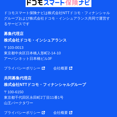
当該個人データを取り扱う各共同利用者（詳細は次のと
おり）
ドコモスマート保険ナビは
株式会社NTTドコモ・フィナンシャル
東京都千代田区永田町2丁目11番1号 山王パークタワー
グループおよび
株式会社ドコモ・インシュアランス共同で
運営す
株式会社NTTドコモ 代表取締役社長 前田 義晃
るサービスです
東京都中央区日本橋人形町2-14-10 アーバンネット日
募集代理店
本橋ビル 3F
株式会社ドコモ・インシュアランス
株式会社ドコモ・インシュアランス 代表取締役社
〒103-0013
長 吉村 忠義
東京都中央区日本橋人形町2-14-10
アーバンネット日本橋ビル3F
※ 当社および株式会社NTTドコモは、お客さまの情報
を利用させていただくにあたっては、「NTTドコモ パー
プライバシーポリシー
会社概要
ソナルデータ憲章」に定める行動原則を順守します 。
※ パーソナルデータダッシュボードの「第三者提供の
共同募集代理店
管理」の設定状態にかかわらず、共同利用する場合があ
株式会社NTTドコモ・フィナンシャルグループ
ります。
〒100-6150
※ dポイントクラブ会員ではないお客さま（2019年12
東京都千代田区永田町2丁目11番1号
月11日以降、一度もdポイントクラブ会員であったこと
山王パークタワー
がないお客さまに限る）に関する、2019年12月10日以
前に取得した個人データは、こちら の利用目的の範囲内
プライバシーポリシー
会社概要
に限って共同利用します。