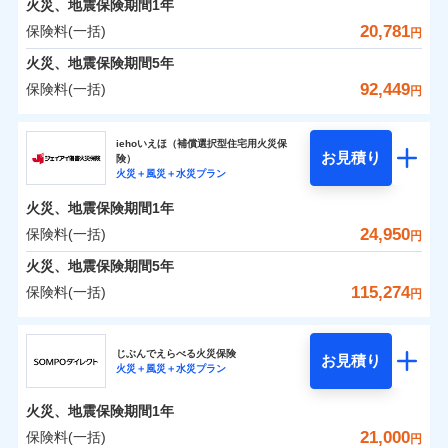
火災、地震保険期間
地震の被害にも最大100％で備えられます。
1年
保険料（一括）内訳
01
破裂・爆発
POINT
支払方法
年払い
支払いします。
一括払
WEB見積もり+メールアドレス登録後
20,781
保険料(一括)
上半期
新規契約数ランキング
円
その他条件
地震火災費用特約
月払い
※6
支払方法
年払い
家具や電化製品等の家財の保険金額も自由に選べま
から4営業日+1日以降、お客さまが決
水災
盗難
備考
火災
風災・雹（ひょ
火災 1年
地震 1年
火災、地震保険期間
5年
月払い
済した時点で保険のお申し込みと完了
す。
水濡れ
イチオシ
落雷
う）災、雪災
02
POINT
※1
暮らしのQQ隊（カギあけQQサービ
ネット申込
騒擾（じょう）
当社火災保険新規契約者数より算出[
となります。
年
月]（ドコモスマート保険
92,449
保険料(一括)
付帯サービス
破裂・爆発
円
ネットに加え、お電話でもお申込み可能です！
ス、水まわりQQサービス）
外部からの落下・
破損・汚損
ナビ調べ）
申込方法
郵送
ネット申込
0
5,970
4,950
建物
円
円
円
ドコモスマート保険ナビ編集部の評価
飛来・衝突
ソニー損害保険株式会社で
火災、自然災害、盗難などトータルでカバーし、大
ソニー損害保険株式会社
クレジットカード
対面
申込方法
郵送
※3
水災
盗難
お見積もり
切な住まいをお守りします！
クレジットカード
iehoいえほ（補償選択型住宅用火災保
※7
水濡れ
コンビニ払い
対面
お見積り
険）
補償の範囲
？
03
払込方法
POINT
騒擾（じょう）
コンビニ払い
補償を自由に選べて、もしものときは「新価（再調達
※7
0
5,350
1,650
ソニー損害保険株式会社のおすすめポイント
水まわりトラブル、カギ開け対応など「住まいのア
家財
円
円
円
始期日
2025/10/01
火災＋風災＋水災プラン
口座振替
払込方法
外部からの落下・
破損・汚損
口座振替
価額）」でお支払いします。
シスタンスサービス」が無料付帯
見積もりや保険会社とのご契約に先立ち、当社が提供する
飛来・衝突
始期日
2026/01/01
銀行振込
火災、地震保険期間
1年
保険料（一括）内訳
01
POINT
銀行振込
万一ご自宅が被害にあわれた場合は、修繕業者のご紹
ドコモスマート保険ナビの利用規約と個人情報の取扱いに
※7
※1水災料率は最低リスク区分を適用
補償の対象やお客さまの状況に応じたさまざまな割
24,950
保険料(一括)
火災
風災・雹（ひょ
円
※2盗難、水ぬれ等と破損等は5万円
ランキングをもっと見る
同意いただく必要があります。詳細について、以下をご確
介などをご利用いただけます。
※1損害割合が30%未満の場合は定率
一括払
引をご用意！
落雷
う）災、雪災
説明事項
※3損害保険金として支払い
認ください。
一括払
払、水災料率は最も水災リスクが低い
コンビニ払いの払込票をスマートフォンアプリでお支
火災 1年
地震 1年
火災、地震保険期間
破裂・爆発
5年
補償内容
支払方法
年払い
※4損害保険金が支払われる場合に限
水災等地を適用
支払方法
年払い
払いが可能です。
ドコモスマート保険ナビサービス利用規約
115,274
保険料(一括)
月払い
り、費用保険金として支払い
円
※2破損・汚損、物体の落下・飛来等/
イチオシ
月払い
02
水災
盗難
POINT
補償の範囲
0
当社による個人情報の取扱いについて（プライバシー
8,156
4,950
？
建物
03
円
円
円
POINT
騒擾、水濡れのみ自己負担額5万円
水濡れ
ジェイアイ傷害火災保険株式会社
説明事項
免責金額（自己負
ポリシー）
ネット申込
（物体の落下・飛来等/騒擾、水濡れ
募集文書番号
免責金額なし
騒擾（じょう）
※2
上半期
新規契約数ランキング
担額）
ネット申込
ドコモの火災保険はインターネット完結型の保険の
じぶんでえらべる火災保険
外部からの落下・
破損・汚損
は建物のみ自己負担あり）
お見積り
申込方法
郵送
火災＋風災＋水災プラン
飛来・衝突
0
6,025
1,650
ジェイアイ傷害火災保険株式会社のおすすめポイ
申込方法
家財
郵送
円
ため、保険料がリーズナブルで、各種割引も充実し
※3水道管修理費用の取扱いはなし
円
円
補償内容
※1
火災
対面
風災・雹（ひょ
臨時費用
※4一括払・年払のみ、コンビニ・ペ
ント
当社火災保険新規契約者数より算出[
対面
年
月]（ドコモスマート保険
ています。
ＳＯＭＰＯダイレクト損害保険株式会社で
落雷
う）災、雪災
火災、地震保険期間
1年
イジー（番号通知方式）
破裂・爆発
損害防止費用
ナビ調べ）
お見積もり
保険料のお支払いでdポイントがたまります！保険
始期日
2026/08/01
保険料（一括）内訳
21,000
保険料(一括)
01
POINT
円
残存物取片づけ費用
始期日
2024/10/01
付帯される費用保