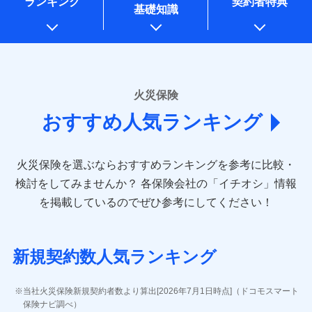
ランキング
契約者特典
※1水災料率は最低リスク区分を適用
一括払
万一ご自宅が被害にあわれた場合は、修繕業者のご紹
始期日
2026/01/01
同意いただく必要があります。詳細について、以下をご確
銀行振込
基礎知識
上記に係る案内・手続き・管理等付帯業務を行うため
※2損害保険金として支払い
支払方法
ドコモスマート保険ナビ編集部の評価
年払い
介などをご利用いただけます。
認ください。
説明事項
* 当社が委託を受けている保険会社の情報は、保険会社
※3損害保険金が支払われる場合に限
※1損害割合が30%未満の場合は定率
月払い
コンビニ払いの払込票をスマートフォンアプリでお支
一括払
ドコモスマート保険ナビサービス利用規約
り、費用保険金として支払い
のホームページに掲載しておりますので、ご確認くださ
払、水災料率は最も水災リスクが低い
補償内容
払いが可能です。
支払方法
年払い
ドコモの火災保険は、基本補償となる火災、破裂・爆
い。
当社による個人情報の取扱いについて（プライバシー
水災等地を適用
ネット申込
説明事項
月払い
募集文書番号
ポリシー）
発に加え、風災、落雷や盗難・水ぬれなど住まいを取
※2水道管修理費用の取扱いはなし
申込方法
郵送
■損害保険
※3一括払・年払のみ、コンビニ・ペ
り巻く多様なリスクに対応。3つの基本プランから選択
火災保険
免責金額（自己負
対面
ネット申込
イジー（番号通知方式）
あいおいニッセイ同和損害保険株式会社
免責金額なし
でき、さらに補償内容を自由にカスタマイズ可能なた
担額）
おすすめ人気ランキング
申込方法
(https://www.aioinissaydowa.co.jp/)
郵送
め、住居形態やライフスタイルに合わせて無駄のない
始期日
2024/10/01
ＳＯＭＰＯダイレクト損害保険株式会社で
募集文書番号
アクサ損害保険株式会社 (https://www.axa-
対面
最適設計が実現できます。スマホ・PCで手続きが完結
臨時費用
お見積もり
direct.co.jp/)
し、24時間365日の事故受付で万一の際も安心。保険
損害防止費用
※1水災料率は最低リスク区分を適用
火災保険を選ぶならおすすめランキングを参考に比較・
アニコム損害保険株式会社 (https://www.anicom-
始期日
2026/08/01
ドコモスマート保険ナビ編集部の評価
料に応じてdポイントもたまる、利便性とおトクさを兼
残存物取片づけ費用
※2盗難および水ぬれについては対象
付帯される費用保
sompo.co.jp/)
検討をしてみませんか？
各保険会社の「イチオシ」情報
見積もりや保険会社とのご契約に先立ち、当社が提供する
です。
険金
ね備えた火災保険です。
失火見舞費用
※2
東京海上ダイレクト損害保険株式会社
※1盗難、水濡れ、騒擾（じょう）、
を掲載しているのでぜひ参考にしてください！
※3水ぬれは自己負担額5万円
ドコモスマート保険ナビの利用規約と個人情報の取扱いに
修理費だけでなく、修理と密接に関わる費用も損害
水道管修理費用
外部からの落下・飛来・衝突は自動付
※3
(https://www.e-design.net/)
※4事故時諸費用（火災・風水災等限
同意いただく必要があります。詳細について、以下をご確
保険金としてまとめてお支払いしてくれます。
帯です。
地震火災費用
AIG損害保険株式会社
※4
説明事項
ドコモスマート保険ナビ編集部の評価
定）特約セットありも選択可能
認ください。
※2水まわりトラブル、カギ開け対
(https://www.aig.co.jp/sonpo)
全国の損害サービス拠点が一日でも早く保険金をお
※5修理費として保険金をお支払いし
応、ガラス破損の場合に60分までの
ドコモスマート保険ナビサービス利用規約
新規契約数人気ランキング
ます。
その他付帯される
ＳＢＩ損害保険株式会社
届けできるよう万全の損害サービス体制で手厚く支
修理付帯費用
簡易作業無料でご提供いたします。弊
登記物件の火災保険をお申込みの方におすすめ！登記
※6セットありも選択可能
費用の補償
当社による個人情報の取扱いについて（プライバシー
ドコモの火災保険で
(https://www.sbisonpo.co.jp/)
援が受けられます。
社提携業者にて24時間365日受付。受
※7保険金額×5％、300万円限度
情報の自動照合によるリアルタイム契約を実現！書類
説明事項
ポリシー）
お見積もり
ジェイアイ傷害火災保険株式会社
付後、専門業者が対応に向かいます。
当社火災保険新規契約者数より算出[2026年7月1日時点]（ドコモスマート
「メディカルアシスト」「介護アシスト」など豊富
※8一括払、長期一括払のみ
の提出と保険会社審査にお時間をいただきません！
インターネット割引
(https://www.jihoken.co.jp/)
ガラス破損の対応時間は9時～20時と
保険ナビ調べ）
な付帯サービスでお客様の日々の生活も充実したサ