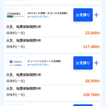
補償の範囲
？
03
POINT
東京海上日動火災保険株式会社
イチオシ
02
POINT
0
9,750
4,950
建物
円
円
円
GKすまいの保険（すまいの火災保険）
お見積り
オールリスクプラン
東京海上日動火災保険株式会社のおすすめポイン
お客様ご自身により、ウェブサイトでお手続きを完
火災
風災・雹（ひょ
0
5,800
1,650
ト
家財
円
了された場合、10％のインターネット割引が適用！
落雷
円
う）災、雪災
円
火災、地震保険期間
1年
破裂・爆発
（地震保険を除きます。）
保険料（一括）内訳
23,640
保険料(一括)
01
POINT
円
減らしたコストをお客さまに還元
水災
盗難
火災、地震保険期間
5年
水濡れ
自分に必要な補償を選べる、だから保険料にムダが
※1
火災 1年
騒擾（じょう）
地震 1年
117,460
保険料(一括)
円
ない！
外部からの落下・
破損・汚損
飛来・衝突
三井住友海上火災保険株式会社
地震保険もセットOK！
イチオシ
02
POINT
0
13,890
4,950
建物
円
円
円
チューリッヒのネット火災保険
「iehoいえほ」（補償選択型住宅用火災保険）
お見積り
オールリスクプラン
三井住友海上火災保険株式会社のおすすめポイン
お客さまのニーズ・ご予算に合わせて補償を自由に
0
4,530
1,650
ト
家財
円
お選びいただけます。
円
円
火災、地震保険期間
1年
補償の範囲
？
03
POINT
もしものとき、“時価”ではなく“新価”で保険金をお
保険料（一括）内訳
28,550
保険料(一括)
01
POINT
円
支払いします。
火災、地震保険期間
5年
上半期
新規契約数ランキング
家具や電化製品等の家財の保険金額も自由に選べま
火災 1年
地震 1年
128,760
保険料(一括)
火災
風災・雹（ひょ
円
す。
落雷
う）災、雪災
当社火災保険新規契約者数より算出[
年
月]（ドコモスマート保険
破裂・爆発
チューリッヒ保険会社
ネットに加え、お電話でもお申込み可能です！
イチオシ
02
POINT
0
12,290
4,950
ナビ調べ）
建物