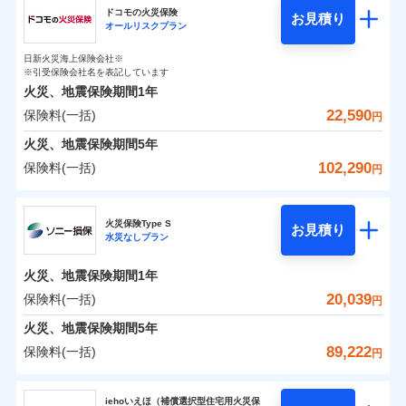
円
円
円
ドコモの火災保険
お見積り
水災
盗難
オールリスクプラン
チューリッヒ保険会社のおすすめポイント
修理費だけでなく、修理と密接に関わる費用も損害保
水濡れ
補償の範囲
※1
？
0
03
4,750
1,650
POINT
家財
騒擾（じょう）
円
険金としてまとめてお支払いします！
円
円
日新火災海上保険会社※
保険料（一括）内訳
01
外部からの落下・
破損・汚損
POINT
※引受保険会社名を表記しています
全国の損害サービス拠点が一日でも早く保険金をお届
飛来・衝突
火災、地震保険期間
1年
けできるよう万全の損害サービス体制で手厚く支援し
22,590
保険料(一括)
火災
風災・雹（ひょ
火災 1年
地震 1年
円
ランキングをもっと見る
ます！
落雷
う）災、雪災
「メディカルアシスト」「介護アシスト」など豊富な
火災、地震保険期間
破裂・爆発
5年
0
13,450
4,950
建物
円
付帯サービスでお客様の日々の生活もしっかりサポー
円
円
102,290
保険料(一括)
円
イチオシ
02
POINT
水災
盗難
トします！
水濡れ
ドコモの火災保険
※1
騒擾（じょう）
0
8,500
1,650
すまいのリスクを6つに整理し、補償内容をシンプルに
家財
円
円
円
上半期
新規契約数ランキング
火災保険Type S
外部からの落下・
破損・汚損
お見積り
わかりやすくしています！
水災なしプラン
飛来・衝突
※
ドコモの火災保険
のおすすめポイント
補償の範囲
？
03
POINT
補償内容
※2
すまいやライフスタイルに応じた契約プランをご用意
当社火災保険新規契約者数より算出[
年
月]（ドコモスマート保険
火災、地震保険期間
1年
保険料（一括）内訳
01
POINT
しています。
ナビ調べ）
20,039
保険料(一括)
円
お客さまのニーズに合わせてオプションの特約のご選
免責金額（自己負
火災
風災・雹（ひょ
免責金額なし
※2
落雷
う）災、雪災
択が可能です。
担額）
火災 1年
地震 1年
火災、地震保険期間
5年
イチオシ
破裂・爆発
02
POINT
建物が全焼・全壊時（延床面積に対する損害の割合が
89,222
保険料(一括)
円
臨時費用
80％以上）には、建物保険金額を全額お支払いいたし
0
8,440
4,950
建物
円
円
円
水災
補償内容
盗難
火災、自然災害、盗難などトータルでカバーし、大
ソニー損害保険株式会社
損害防止費用
ます！
水濡れ
切な住まいをお守りします！
iehoいえほ（補償選択型住宅用火災保
※1
ランキングをもっと見る