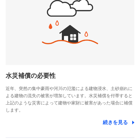
(https://www.jishin.co.jp/)
お見積もり
スマートプラス少額短期保険株式会社
（https://www.smartplus-insurance.com/）
見積もりや保険会社とのご契約に先立ち、当社が提供する
チューリッヒ少額短期保険株式会社
ドコモスマート保険ナビの利用規約と個人情報の取扱いに
(https://www.zurichssi.co.jp/)
同意いただく必要があります。詳細について、以下をご確
Tokio Marine X少額短期保険株式会社
認ください。
(https://www.tokiomarine-x.co.jp/)
ペットメディカルサポート株式会社
ドコモスマート保険ナビサービス利用規約
(https://pshoken.co.jp/)
当社による個人情報の取扱いについて（プライバシー
リトルファミリー少額短期保険株式会社
ポリシー）
(https://www.littlefamily-ssi.com/)
水災補償の必要性
2.共同募集を行う代理店から受領する個人情報
近年、突然の集中豪雨や河川の氾濫による建物浸水、土砂崩れに
よる建物の流失の被害が増加しています。水災補償を付帯すると
郵便、電話、およびＥメール等により、当社と取引のあるも
しくは委託を受けている保険会社・提携会社の保険その他に
上記のような災害によって建物や家財に被害があった場合に補償
関する情報を提供し、金融商品等の契約を勧奨するため、ま
します。
た維持管理等の委託業務遂行のため、またそれらに付帯、関
連する当社および提携会社のサービスを案内、提供するため
続きを見る
（なお、当社は複数の保険会社と取引があり、取得した個人
情報を取引のある他の保険会社の商品・サービスをご提案す
るために利用させていただくことがあります。）