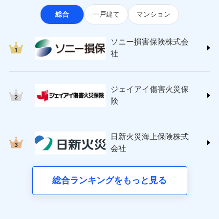
なります。
適用される割引
指定工務店割引
ソニー損害保険株式会社
見積もりや保険会社とのご契約に先立ち、当社が提供する
ポートが受けられます。
※3クレジットカード会社の分割払い
総合
一戸建て
マンション
(https://www.sonysonpo.co.jp/)
建築年割引（地震保険）
ドコモスマート保険ナビの利用規約と個人情報の取扱いに
募集文書番号
が可能なことがあります。詳しくは各
損害保険ジャパン株式会社 (https://www.sompo-
同意いただく必要があります。詳細について、以下をご確
クレジットカード会社にご確認くださ
その他条件
japan.co.jp/)
指定工務店特約
※5
い。
認ください。
ソニー損害保険株式会
ジェイアイ傷害火災保険株式会社で
ＳＯＭＰＯダイレクト損害保険株式会社
社
ドコモスマート保険ナビサービス利用規約
お見積もり
(https://www.sompo-direct.co.jp/)
すまいのサポート24
募集文書番号
東京海上日動火災保険株式会社で
当社による個人情報の取扱いについて（プライバシー
チューリッヒ保険会社 (https://www.zurich.co.jp/)
リフォーム相談サービス
付帯サービス
お見積もり
ポリシー）
ジェイアイ傷害火災保険株式会社の
東京海上日動火災保険株式会社
長期優良住宅の維持保全サポートサー
詳細を見る
ジェイアイ傷害火災保
(https://www.tokiomarine-nichido.co.jp/)
ビス
東京海上日動火災保険株式会社の
ドコモスマート保険ナビ編集部の評価
日新火災海上保険株式会社
険
詳細を見る
(https://www.nisshinfire.co.jp/)
備考
スリムプランに該当する補償内容です
見積もりや保険会社とのご契約に先立ち、当社が提供する
ペット＆ファミリー損害保険株式会社
すまいのリスクを６つに整理し、補償内容をシンプ
ドコモスマート保険ナビの利用規約と個人情報の取扱いに
ドコモスマート保険ナビ編集部の評価
(https://www.petfamilyins.co.jp/)
クレジットカード
ルにして、わかりやすいのが特徴です。
見積もりや保険会社とのご契約に先立ち、当社が提供する
同意いただく必要があります。詳細について、以下をご確
日新火災海上保険株式
三井住友海上火災保険株式会社 (https://www.ms-
コンビニ払い
ドコモスマート保険ナビの利用規約と個人情報の取扱いに
認ください。
会社
すまいやライフスタイルに応じた契約プランを選べ
チューリッヒのネット火災保険は
ダイレクト型でネッ
ins.com/)
同意いただく必要があります。詳細について、以下をご確
払込方法
口座振替
ます。
ドコモスマート保険ナビサービス利用規約
三井ダイレクト損害保険株式会社
ト完結のお手続き・リーズナブルな保険料
に加え、
火
認ください。
銀行振込
当社による個人情報の取扱いについて（プライバシー
建物が全焼・全壊時（延床面積に対する損害の割合
(https://www.mitsui-direct.co.jp/)
災に対する補償に加え、すべてのプランに盗難等がつ
総合ランキングをもっと見る
d払い
ドコモスマート保険ナビサービス利用規約
ポリシー）
が80％以上）には、建物保険金額を全額お支払いし
いており、
社会問題などを考慮された幅広い補償が特
当社による個人情報の取扱いについて（プライバシー
■生命保険
てくれます。
長です。
失火見舞金など付帯される費用保険金も多
一括払
ポリシー）
アクサ生命保険株式会社
※
家族Eye（親族連絡先制度）
がご利用できます。
く、ダイレクトでありながら充実した補償が魅力で
支払方法
年払い