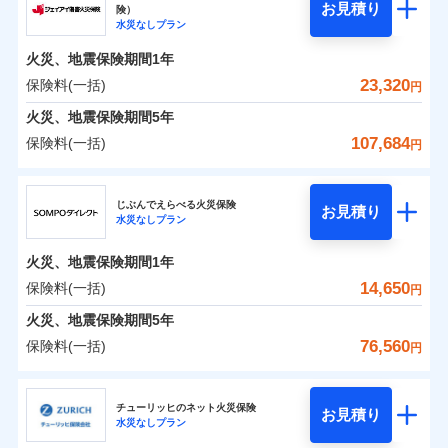
騒擾（じょう）
残存物取片づけ費用
「フルサポートプラン」、「セレクト（水災なし）プ
付帯される費用の
お見積り
険）
外部からの落下・
破損・汚損
0
7,550
1,650
ソニー損害保険株式会社のおすすめポイント
水まわりトラブル、カギ開け対応など「住まいのア
家財
円
円
円
補償
水災なしプラン
※
失火見舞費用
ラン
」の場合は、暮らしのQQ隊サービスがご利用い
免責金額（自己負
飛来・衝突
免責金額なし
シスタンスサービス」が無料付帯
担額）
水道管修理費用
ただけます。
火災、地震保険期間
1年
保険料（一括）内訳
01
POINT
補償の対象やお客さまの状況に応じたさまざまな割
地震火災費用
マンション等の共同住宅専用
23,320
保険料(一括)
円
臨時費用
引をご用意！
火災 1年
地震 1年
火災、地震保険期間
5年
損害防止費用
適用される割引
建築年割引
107,684
保険料(一括)
補償の範囲
補償内容
残存物取片づけ費用
？
付帯される費用保
03
円
POINT
イチオシ
02
POINT
補償の範囲
0
付帯サービス
険金
住まいの緊急かけつけサービス
7,018
4,950
？
建物
03
円
失火見舞費用
円
円
POINT
ジェイアイ傷害火災保険株式会社
補償内容
水道管修理費用
※3
ドコモの火災保険はインターネット完結型の保険の
じぶんでえらべる火災保険
免責金額（自己負
クレジットカード
お見積り
火災
地震火災費用
風災・雹（ひょ
免責金額なし
※2
水災なしプラン
0
6,421
1,650
ジェイアイ傷害火災保険株式会社のおすすめポイ
担額）
家財
円
ため、保険料がリーズナブルで、各種割引も充実し
円
円
落雷
う）災、雪災
コンビニ払い
火災
風災・雹（ひょ
払込方法
免責金額（自己負
破裂・爆発
ント
ています。
落雷
う）災、雪災
免責金額なし
口座振替
※2
適用される割引
建築年割引
火災、地震保険期間
1年
担額）
破裂・爆発
臨時費用
保険料のお支払いでdポイントがたまります！保険
銀行振込
保険料（一括）内訳
14,650
保険料(一括)
01
POINT
水災
盗難
円
損害防止費用
付帯サービス
料に対して、通常のdポイントとは別に1%相当のd
水まわり・カギのトラブルサポート
水濡れ
臨時費用
水災
盗難
※1
残存物取片づけ費用
火災、地震保険期間
5年
付帯される費用保
騒擾（じょう）
一括払
ポイントが上乗せして進呈されるため、「d払い」
水濡れ
損害防止費用
外部からの落下・
険金
破損・汚損
火災 1年
地震 1年
失火見舞費用
騒擾（じょう）
76,560
保険料(一括)
備考
諸費用特約セットなし
支払方法
年払い
円
や「dカード」でお支払いの場合は最大2%のdポイ
飛来・衝突
残存物取片づけ費用
外部からの落下・
イチオシ
付帯される費用保
破損・汚損
※3
02
POINT
水道管修理費用
※3
月払い
ントがたまります。また「d払い」であれば、ポイ
飛来・衝突
険金
ＳＯＭＰＯダイレクト損害保険株式会社
失火見舞費用
0
10,720
地震火災費用
4,950
クレジットカード
建物
円
円
円
ントで保険料を支払うこともできます。
ソニー損保の新ネット火災保険は、補償の組合せが自
水道管修理費用
チューリッヒのネット火災保険
お見積り
コンビニ払い
ネット申込
※4
水災なしプラン
払込方法
3つの基本プランからご自身にぴったりの補償をお
ＳＯＭＰＯダイレクト損害保険株式会社のおすす
由だから、必要な補償に絞って選べます。
地震火災費用
建築年割引
口座振替
申込方法
郵送
適用される割引