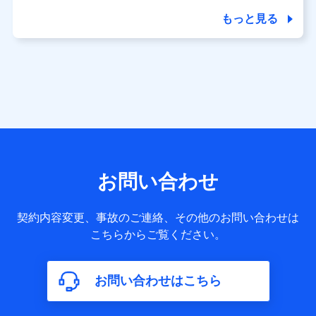
商品の名称・購入場所・決済に関する情報、アンケートの回
答に関する情報などが含まれます。
もっと見る
保険関連サービス情報
当社又は株式会社NTTドコモが提供する保険関連サービスに
関して取得し、又は保有する情報。例として、見積請求受付
時、資料請求受付時又はユーザー登録受付時に提供いただい
た情報（氏名、住所、生年月日、性別、保険契約者と被保険
者の関係、保険加入の目的、保険商品の内容、保険料、保険
料のお支払方法、車のメーカーや走行距離などの情報、建物
の構造や築年数などの情報、ペットの種類や年齢など）及び
お客様との応対記録 （お客様に提示した比較見積の試算結
果情報、メールマガジンを提供した際のメール内容や送信履
歴の情報及び保険の更改案内等を提供した際のメール内容や
送信履歴などの情報）が含まれます。
お問い合わせ
保険契約情報
当社又は株式会社NTTドコモが取得し、又は保有する保険契
約に関する情報。例として、保険契約者及び被保険者の氏
契約内容変更、事故のご連絡、その他のお問い合わせは
名、住所、生年月日、性別、保険契約者と被保険者の関係、
こちらからご覧ください。
保険加入の目的、保険商品の内容、保険料、保険料のお支払
方法、車のメーカーや走行距離などの情報、建物の構造や築
年数などの情報、ペットの種類や年齢などの情報などが含ま
お問い合わせはこちら
れます。
【共同して利用する者の範囲】