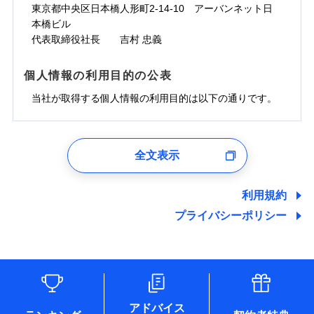
ドコモスマート保険ナビサービス利用規約
お見積もり
わず、24時間・365日対応しています。
対面
東京都中央区日本橋人形町2-14-10 アーバンネット日
臨時費用
※保険料は下の場合の築年月で計算し
対面
損害防止費用
当社による個人情報の取扱いについて（プライバシー
ジェイアイ傷害火災保険株式会社の
本橋ビル
ています。
損害防止費用
メディカルアシスト
残存物取片づけ費用
付帯される費用保
正式名称は、すまいの保険です。本保険は、日新火災を引受保険会社
チューリッヒ保険会社の
※5
ポリシー）
詳細を見る
付帯サービス
始期日
2024/10/01
新築：2026年1月
代表取締役社長 吉村 忠義
始期日
2026/04/01
険金
とし、取扱代理店であるドコモと共同募集代理店である株式会社ドコ
残存物取片づけ費用
介護アシスト
備考
付帯される費用保
詳細を見る
失火見舞費用
※6
築5年：2021年1月
モ・インシュアランス（以下、ドコモ・インシュアランス）が提供す
険金
失火見舞費用
水道管修理費用
築10年：2016年1月
ドコモスマート保険ナビ編集部の評価
※1水災料率は最低リスク区分を適用
るものです。
※1破損・汚損、水ぬれは自己負担額
個人情報の利用目的の公表
見積もりや保険会社とのご契約に先立ち、当社が提供する
クレジットカード
水道管修理費用
築15年：2011年1月
地震火災費用
※2水道管修理費用の取扱いはなし
見積もりや保険会社とのご契約に先立ち、当社が提供する
5万円
ドコモスマート保険ナビの利用規約と個人情報の取扱いに
コンビニ払い
説明事項
※3コンビニ払の払込票をスマートフ
地震火災費用
当社が取得する個人情報の利用目的は以下の通りです。
払込方法
ドコモスマート保険ナビの利用規約と個人情報の取扱いに
※2失火見舞費用の取扱いはなし
ソニー損保の新ネット火災保険は、補償の組合せが
同意いただく必要があります。詳細について、以下をご確
ォンアプリで支払うことができます。
口座振替
クレジットカード
防犯対策費用特約
その他付帯される
補償の範囲
※3水道管修理費用の取扱いはなし
？
同意いただく必要があります。詳細について、以下をご確
03
POINT
認ください。
自由だから、必要な補償に絞って選べます。
※4一部契約のみ
費用の補償
保険証券の不発行に関する特約（500
銀行振込
コンビニ払い
（破損・汚損等危険補償特約で補償対
特別費用保険金特約
※3
認ください。
適用される割引
1.見積請求受付時、資料請求受付時、ユーザー登録受
払込方法
円）
しかも、「地震上乗せ特約（全半損時のみ）」で、
ドコモスマート保険ナビサービス利用規約
説明事項
象となる場合があります）
口座振替
付時
ドコモスマート保険ナビサービス利用規約
募集文書番号
※4地震火災費用の取扱いはなし
全文表示
地震の被害にも最大100％で備えられます。
一括払
当社による個人情報の取扱いについて（プライバシー
地震保険建築年割引
銀行振込
火災
風災・雹（ひょ
適用される割引
ユーザー登録受付および、管理のため
※5火災・風災等の事故により建物に
当社による個人情報の取扱いについて（プライバシー
その他条件
住まいのアシスタンスサービス
※2
ポリシー）
支払方法
年払い
家財セット割引
落雷
う）災、雪災
郵便、電話、およびＥメール等により、当社と取引のあるも
損害が生じたとき、日新火災がご案内
ポリシー）
破裂・爆発
月払い
一括払
しくは委託を受けている保険会社・提携会社の保険その他に
する修理業者（指定工務店）が建物の
利用規約
WEB見積もり+メールアドレス登録後
その他条件
地震火災費用特約
関する情報を提供し、金融商品等の契約を勧奨するため、ま
修理を行います。
※7
支払方法
年払い
から4営業日+1日以降、お客さまが決
プライバシーポリシー
水災
盗難
備考
た維持管理等の委託業務遂行のため、またそれらに付帯、関
ネット申込
月払い
済した時点で保険のお申し込みと完了
水濡れ
連する当社および提携会社のサービスを案内、提供するため
ソニー損害保険株式会社で
※1
クレジットカード
申込方法
郵送
※8
募集文書番号
騒擾（じょう）
となります。
（なお、当社は複数の保険会社と取引があり、取得した個人
ドコモスマート保険ナビ編集部の評価
お見積もり
外部からの落下・
破損・汚損
コンビニ払い
対面
※8
ネット申込
情報を取引のある他の保険会社の商品・サービスをご提案す
払込方法
飛来・衝突
口座振替
クレジットカード
申込方法
郵送
※3
るために利用させていただくことがあります。）
補償を自由に選べて、もしものときは「新価（再調達
始期日
2025/10/01
各種セミナーの開催のため
銀行振込
コンビニ払い
※8
対面
見積もりや保険会社とのご契約に先立ち、当社が提供する
払込方法
コンサルティングサービスの実施のため
価額）」でお支払いします。
口座振替
ドコモスマート保険ナビの利用規約と個人情報の取扱いに
アドバイス
アンケートやキャンペーン等の実施のため