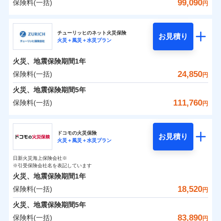
詳細を見る
火災 1年
騒擾（じょう）
地震 1年
失火見舞費用
水道管修理費用
99,090
保険料(一括)
備考
諸費用特約セットなし
詳細を見る
支払方法
年払い
円
ない！
外部からの落下・
破損・汚損
チューリッヒのネット火災保険は
ダイレクト型でネッ
水道管修理費用
地震火災費用
※2
月払い
飛来・衝突
クレジットカード
三井住友海上火災保険株式会社
すまいのリスクを６つに整理し、補償内容をシンプ
地震保険もセットOK！
イチオシ
ト完結のお手続き・リーズナブルな保険料
02
に加え、
火
POINT
0
12,240
地震火災費用
4,950
クレジットカード
建物
円
円
円
補償の範囲
？
見積もりや保険会社とのご契約に先立ち、当社が提供する
03
POINT
コンビニ払い
見積もりや保険会社とのご契約に先立ち、当社が提供する
ルにして、わかりやすいのが特徴です。
災に対する補償に加え、すべてのプランに盗難等がつ
チューリッヒのネット火災保険
「iehoいえほ」（補償選択型住宅用火災保険）
保険証券の不発行に関する特約（500
お見積り
コンビニ払い
ネット申込
※3
ドコモスマート保険ナビの利用規約と個人情報の取扱いに
適用される割引
払込方法
火災＋風災＋水災プラン
口座振替
ドコモスマート保険ナビの利用規約と個人情報の取扱いに
払込方法
三井住友海上火災保険株式会社のおすすめポイン
お客さまのニーズ・ご予算に合わせて補償を自由に
円）
いており、
すまいやライフスタイルに応じた契約プランを選べ
社会問題などを考慮された幅広い補償が特
建築年割引
同意いただく必要があります。詳細について、以下をご確
口座振替
申込方法
郵送
適用される割引
同意いただく必要があります。詳細について、以下をご確
銀行振込
0
4,170
1,650
ト
家財
円
お選びいただけます。
円
円
長です。
ます。
失火見舞金など付帯される費用保険金も多
インターネット割引
認ください。
銀行振込
火災、地震保険期間
1年
対面
火災
風災・雹（ひょ
認ください。
d払い
その他条件
住まいのアシスタンスサービス
補償の範囲
※2
？
03
POINT
く、ダイレクトでありながら充実した補償が魅力で
もしものとき、“時価”ではなく“新価”で保険金をお
落雷
う）災、雪災
建物が全焼・全壊時（延床面積に対する損害の割合
保険料（一括）内訳
ドコモスマート保険ナビサービス利用規約
24,850
保険料(一括)
01
POINT
円
ドコモスマート保険ナビサービス利用規約
破裂・爆発
水まわりサービス（24時間サポー
す。
支払いします。
一括払
始期日
2025/10/01
が80％以上）には、建物保険金額を全額お支払いし
当社による個人情報の取扱いについて（プライバシー
一括払
WEB見積もり+メールアドレス登録後
ト）
火災、地震保険期間
当社による個人情報の取扱いについて（プライバシー
5年
上半期
新規契約数ランキング
支払方法
年払い
てくれます。
家具や電化製品等の家財の保険金額も自由に選べま
ポリシー）
から4営業日+1日以降、お客さまが決
支払方法
年払い
水災
盗難
ポリシー）
火災 1年
地震 1年
カギあけサービス（24時間サポー
備考
111,760
保険料(一括)
火災
風災・雹（ひょ
円
※1雑危険（盗難を除く）および破汚
月払い
済した時点で保険のお申し込みと完了
付帯サービス
す。
水濡れ
※
説明事項
家族Eye（親族連絡先制度）
がご利用できます。
落雷
ト）
月払い
う）災、雪災
損において、自己負担額5万円
騒擾（じょう）
当社火災保険新規契約者数より算出[
となります。
年
月]（ドコモスマート保険
破裂・爆発
チューリッヒ保険会社
ネットに加え、お電話でもお申込み可能です！
イチオシ
※「ご契約者（保険にご加入されたお客さま）」が、その保険
02
キャッシュレス・リペアサービス
POINT
外部からの落下・
破損・汚損
0
8,920
4,950
ナビ調べ）
建物
円
円
円
ネット申込
契約に関する緊急連絡先としてご親族を登録する制度。
飛来・衝突
ネット申込
ドコモの火災保険
気象災害アラート
募集文書番号
お見積り
チューリッヒ保険会社で
クレジットカード
※3
申込方法
水災
郵送
盗難
※4
火災＋風災＋水災プラン
チューリッヒ保険会社のおすすめポイント
修理費だけでなく、修理と密接に関わる費用も損害保
申込方法
郵送
お見積もり
水濡れ
コンビニ払い
対面
補償の範囲
※1
？
0
03
4,030
1,650
払込方法
POINT
家財
騒擾（じょう）
円
険金としてまとめてお支払いします！
※保険料は下の場合の築年月で計算し
対面
円
円
日新火災海上保険会社※
口座振替
保険料（一括）内訳
01
外部からの落下・
破損・汚損
POINT
ています。
※引受保険会社名を表記しています
全国の損害サービス拠点が一日でも早く保険金をお届
チューリッヒ保険会社の
飛来・衝突
始期日
2024/10/01
銀行振込
新築：2026年1月
火災、地震保険期間
1年
始期日
2026/04/01
備考
詳細を見る
けできるよう万全の損害サービス体制で手厚く支援し
築5年：2021年1月
三井住友海上火災保険株式会社で
18,520
保険料(一括)
火災
風災・雹（ひょ
火災 1年
地震 1年
円
ランキングをもっと見る
ます！
築10年：2016年1月
※1破損・汚損の取扱いはなし
一括払
お見積もり
落雷
う）災、雪災
※1損害割合が30%未満の場合は定率
築15年：2011年1月
「メディカルアシスト」「介護アシスト」など豊富な
ドコモスマート保険ナビ編集部の評価
※2水道管修理費用の取扱いはなし
火災、地震保険期間
破裂・爆発
5年
補償内容
支払方法
年払い
見積もりや保険会社とのご契約に先立ち、当社が提供する
払、水災料率は最低リスク区分を適用
0
説明事項
※3コンビニ払の払込票をスマートフ
11,650
4,950
建物
円
付帯サービスでお客様の日々の生活もしっかりサポー
円
円
三井住友海上火災保険株式会社の
83,890
保険料(一括)
ドコモスマート保険ナビの利用規約と個人情報の取扱いに
※2破損・汚損、水ぬれは自己負担額
月払い
円