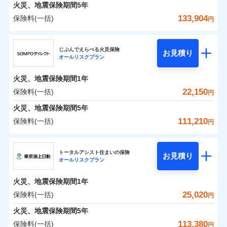
火災 1年
地震 1年
火災、地震保険期間
5年
133,904
保険料(一括)
円
0
10,872
4,950
建物
円
円
円
ジェイアイ傷害火災保険株式会社
じぶんでえらべる火災保険
お見積り
オールリスクプラン
0
8,788
1,650
ジェイアイ傷害火災保険株式会社のおすすめポイ
家財
円
円
円
ント
火災、地震保険期間
1年
保険料（一括）内訳
22,150
保険料(一括)
01
POINT
円
火災、地震保険期間
5年
火災 1年
地震 1年
111,210
保険料(一括)
円
イチオシ
02
POINT
ＳＯＭＰＯダイレクト損害保険株式会社
0
13,730
4,950
建物
円
円
円
ソニー損保の新ネット火災保険は、補償の組合せが自
トータルアシスト住まいの保険
お見積り
オールリスクプラン
ＳＯＭＰＯダイレクト損害保険株式会社のおすす
由だから、必要な補償に絞って選べます。
0
8,690
1,650
めポイント
家財
円
円
円
しかも「地震上乗せ特約（全半損時のみ）」で、地震
火災、地震保険期間
1年
の被害にも火災保険の保険金額に対して最大100％で備
保険料（一括）内訳
25,020
保険料(一括)
01
POINT
円
えられます（一部損は対象外）。
火災、地震保険期間
5年
火災 1年
地震 1年
113,380
保険料(一括)
円