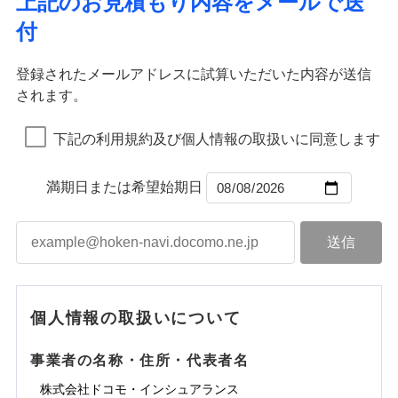
上記のお見積もり内容をメールで送
水道管修理費用
※2
すまいのサポート24
ドコモの火災保険はインターネット完結型の保険の
免責金額（自己負
イジー（番号通知方式）
クレジットカード
り巻く多様なリスクに対応。3つの基本プランから選択
火災
地震火災費用
風災・雹（ひょ
免責金額なし
付
担額）
リフォーム相談サービス
ため、保険料がリーズナブルで、各種割引も充実し
落雷
う）災、雪災
コンビニ払い
ＳＯＭＰＯダイレクト損害保険株式会社で
でき、さらに補償内容を自由にカスタマイズ可能なた
付帯サービス
火災
風災・雹（ひょ
払込方法
免責金額（自己負
破裂・爆発
長期優良住宅の維持保全サポートサー
ています。
落雷
う）災、雪災
募集文書番号
お見積もり
免責金額なし
口座振替
め、住居形態やライフスタイルに合わせて無駄のない
適用される割引
建築年割引
担額）
破裂・爆発
ビス
臨時費用
登録されたメールアドレスに試算いただいた内容が送信
保険料のお支払いでdポイントがたまります！保険
銀行振込
最適設計が実現できます。スマホ・PCで手続きが完結
水災
盗難
損害防止費用
されます。
付帯サービス
料に対して、通常のdポイントとは別に1%相当のd
水まわり・カギのトラブルサポート
水濡れ
し、24時間365日の事故受付で万一の際も安心。保険
ドコモスマート保険ナビ編集部の評価
臨時費用
水災
盗難
見積もりや保険会社とのご契約に先立ち、当社が提供する
ベーシックプラン(水災なし)に該当す
※1
残存物取片づけ費用
※2
付帯される費用保
備考
騒擾（じょう）
一括払
ポイントが上乗せして進呈されるため、「d払い」
水濡れ
料に応じてdポイントもたまる、利便性とおトクさを兼
る補償内容です
ドコモスマート保険ナビの利用規約と個人情報の取扱いに
損害防止費用
外部からの落下・
険金
破損・汚損
※1
失火見舞費用
騒擾（じょう）
下記の利用規約及び個人情報の取扱いに同意します
備考
諸費用特約セットなし
支払方法
年払い
や「dカード」でお支払いの場合は最大2%のdポイ
同意いただく必要があります。詳細について、以下をご確
飛来・衝突
ね備えた火災保険です。
残存物取片づけ費用
外部からの落下・
付帯される費用保
破損・汚損
※2
チューリッヒのネット火災保険は
ダイレクト型でネッ
水道管修理費用
※2
月払い
認ください。
ントがたまります。また「d払い」であれば、ポイ
飛来・衝突
クレジットカード
険金
失火見舞費用
ト完結のお手続き・リーズナブルな保険料
に加え、
火
ドコモスマート保険ナビ編集部の評価
地震火災費用
クレジットカード
ントで保険料を支払うこともできます。
コンビニ払い
満期日または希望始期日
ドコモスマート保険ナビサービス利用規約
水道管修理費用
災に対する補償に加え、すべてのプランに盗難等がつ
コンビニ払い
ネット申込
※3
払込方法
口座振替
払込方法
3つの基本プランからご自身にぴったりの補償をお
当社による個人情報の取扱いについて（プライバシー
地震火災費用
いており、
社会問題などを考慮された幅広い補償が特
建築年割引
口座振替
申込方法
郵送
登記物件の火災保険をお申込みの方におすすめ！登記
適用される割引
銀行振込
ポリシー）
選びいただけます。さらに、自分好みにオプション
長です。
失火見舞金など付帯される費用保険金も多
インターネット割引
銀行振込
対面
情報の自動照合によるリアルタイム契約を実現！書類
ドコモの火災保険で
d払い
修理付帯費用保険金
を追加・削除することで、補償内容を自由にカスタ
※3
く、ダイレクトでありながら充実した補償が魅力で
その他付帯される
お見積もり
の提出と保険会社審査にお時間をいただきません！
請求権保全行使手続費用保険金
マイズしていただけます。ニーズに合わせたパック
※3
水まわりサービス（24時間サポー
す。
補償内容
費用の補償
一括払
始期日
2025/10/01
一括払
ト）
損害拡大防止費用保険金
単位での補償設計のため、どの補償が必要か不安な
※3
補償内容
支払方法
年払い
支払方法
年払い
カギあけサービス（24時間サポー
個人情報の取扱いについて
見積もりや保険会社とのご契約に先立ち、当社が提供する
人にも補償項目が選びやすいです。
説明事項
※1水災料率は最低リスク区分を適用
月払い
付帯サービス
ト）
月払い
適用される割引
建築年割引
ドコモスマート保険ナビの利用規約と個人情報の取扱いに
免責金額（自己負
日新火災が提供する安心と信頼の事故対応で、万が
免責金額なし
※3
担額）
キャッシュレス・リペアサービス
同意いただく必要があります。詳細について、以下をご確
免責金額（自己負
事業者の名称・住所・代表者名
募集文書番号
一の場合も迅速に対応します。お客さまからの事故
免責金額なし
ネット申込
ジェイアイ傷害火災保険株式会社で
ネット申込
担額）
認ください。
水災初期費用補償特約
気象災害アラート
チューリッヒ保険会社で
その他条件
申込方法
のご連絡の受付や事故相談などを、夜間・休日を問
郵送
お見積もり
※4
株式会社ドコモ・インシュアランス
申込方法
郵送
臨時費用
建物の復旧に関する特約
※4