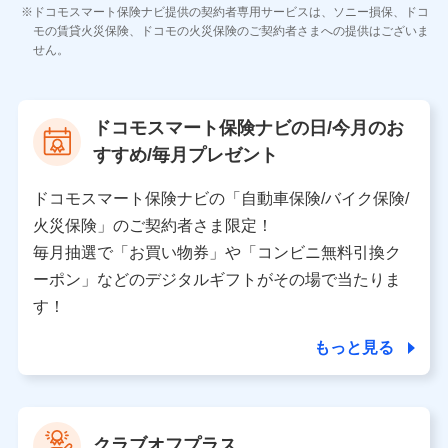
各種お問い合わせに対応するため
ドコモスマート保険ナビ提供の契約者専用サービスは、ソニー損保、ドコ
当社のサービスに関する情報提供や、皆様に有用なお知らせ
モの賃貸火災保険、ドコモの火災保険のご契約者さまへの提供はございま
をお送りするため
せん。
アンケートの送付のため
当社のサービスや媒体の運営改善に必要なデータを解析し、
分析するため
当社の対応品質向上やお問い合わせ内容の正確な把握のため
ドコモスマート保険ナビの日/今月のお
個人情報保護管理者の職名、連絡先
すすめ/毎月プレゼント
株式会社ドコモ・インシュアランス 営業部長
〒103-0013 東京都中央区日本橋人形町2-14-10 アー
ドコモスマート保険ナビの「自動車保険/バイク保険/
バンネット日本橋ビル 3F
火災保険」のご契約者さま限定！
株式会社ドコモ・インシュアランス
毎月抽選で「お買い物券」や「コンビニ無料引換ク
ーポン」などのデジタルギフトがその場で当たりま
個人情報の第三者提供について
す！
当社ではご本人の同意がある場合または法令に基づく場
合を除き、第三者に提供いたしません。
もっと見る
業務の委託
当社は利用目的の達成に必要な範囲内において個人情報
クラブオフプラス