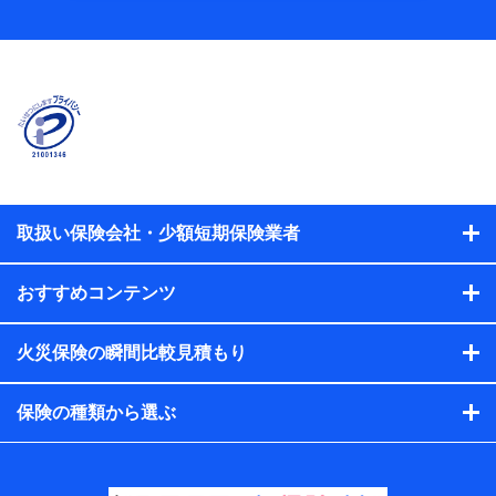
当社
株式会社NTTドコモ
【利用する者の利用目的】
当社又は株式会社NTTドコモが提供する保険関連サービスに
おけるユーザ登録受付および管理のため
当社又は株式会社NTTドコモと取引のあるもしくは委託を受
けている保険会社・提携会社の保険その他に関する情報を提
供するため、また維持管理等の委託業務遂行のため、またそ
れらに付帯、関連する当社、株式会社NTTドコモおよび提携
会社のサービスを案内、提供するため
取扱い保険会社・少額短期保険業者
（各サービスで取得したサービス利用履歴、ウェブサイトの
閲覧履歴、購買履歴、ご契約内容等のパーソナルデータを分
おすすめコンテンツ
析して、お客さまの趣味・嗜好・傾向に応じたサービス・商
品等に関するご提案や広告の配信等を行うことがありま
す。）
火災保険の瞬間比較見積もり
各種セミナーの開催のため
コンサルティングサービスの実施のため
アンケートやキャンペーン等の実施のため
保険の種類から選ぶ
上記に係る案内・手続き・管理等付帯業務を行うため
【当該個人データの管理について責任を有する者の名
称・住所・代表者名】