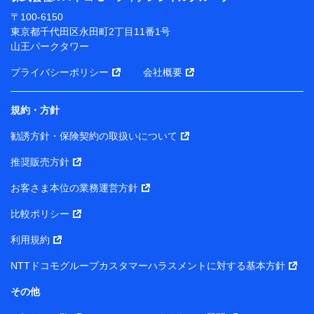
ります。
〒100-6150
※ dポイントクラブ会員ではないお客さま（2019年12
東京都千代田区永田町2丁目11番1号
月11日以降、一度もdポイントクラブ会員であったこと
山王パークタワー
がないお客さまに限る）に関する、2019年12月10日以
前に取得した個人データは、こちら の利用目的の範囲内
プライバシーポリシー
会社概要
に限って共同利用します。
規約・方針
当社は株式会社NTTドコモ・フィナンシャルグループ
との間で、以下のとおり個人データを共同利用しま
勧誘方針・保険契約の取扱いについて
す。
推奨販売方針
【共同して利用される利用データの項目】
当社または株式会社NTTドコモ・フィナンシャルグルー
お客さま本位の業務運営方針
プがサービス提供等を通じて取得した、以下の情報など
比較ポリシー
の個人データ
基本情報
利用規約
氏名、電話番号、メールアドレス、お客さまの識別子、属
NTTドコモグループカスタマーハラスメントに対する基本方針
性、連絡先、dポイントサービスのご利用に関する情報。例
として、dポイントカード番号、性別、年齢、家族構成、住
その他
所、dポイント残高、dポイント利用履歴などが含まれます。
利用情報