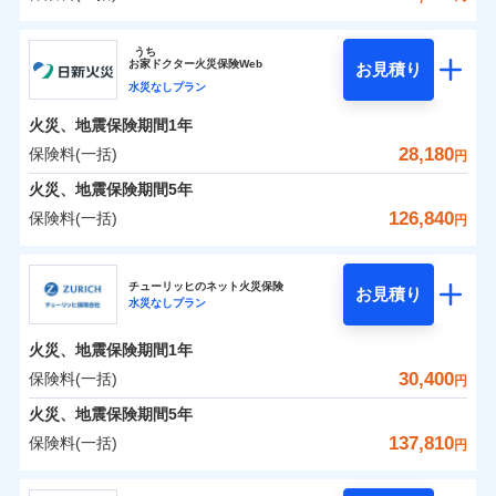
イチオシ
02
POINT
補償の範囲
？
0
03
22,000
4,950
POINT
建物
円
円
円
ソニー損害保険株式会社
うち
まさかのときも安心！全国の優良工務店とタッグを
お
家
ドクター火災保険Web
お見積り
0
8,000
1,650
ソニー損害保険株式会社のおすすめポイント
家財
円
組み、「高品質な修理」と「保険金のお支払」をワ
円
円
水災なしプラン
火災
風災・雹（ひょ
落雷
う）災、雪災
ンセットで提供する火災保険です。
火災、地震保険期間
1年
保険料（一括）内訳
01
破裂・爆発
POINT
お客さまのニーズから補償を考え、設計することで
28,180
保険料(一括)
円
合理的な保険料を実現することができます。さらに
水災
盗難
火災 1年
地震 1年
火災、地震保険期間
5年
水濡れ
各種割引が充実！
※1
騒擾（じょう）
126,840
保険料(一括)
円
大切な住まいを守るための各種サポート機能をご用
外部からの落下・
破損・汚損
イチオシ
02
POINT
0
20,611
4,950
建物
円
円
円
飛来・衝突
意、住宅トラブル応急サービス「すまいのサポート
日新火災海上保険株式会社
24」、住まいをメンテナンスする際の無料の「リフ
火災、自然災害、盗難などトータルでカバーし、大
チューリッヒのネット火災保険
お見積り
水災なしプラン
0
ォーム相談サービス」、「長期優良住宅の維持保全
5,436
1,650
日新火災海上保険株式会社のおすすめポイント
家財
円
切な住まいをお守りします！
円
円
サポートサービス」をご提供します。
水まわりトラブル、カギ開け対応など「住まいのア
火災、地震保険期間
1年
保険料（一括）内訳
01
POINT
お家ドクター火災保険Web（すまいの保険）のお見
シスタンスサービス」が無料付帯
30,400
保険料(一括)
円
積もり・お申込みはネットで完結！
補償の対象やお客さまの状況に応じたさまざまな割
火災 1年
地震 1年
火災、地震保険期間
5年
上半期
新規契約数ランキング
引をご用意！
137,810
保険料(一括)
円
イチオシ
02
POINT
補償の範囲
0
16,880
4,950
？
03
建物
円
POINT
円
円
当社火災保険新規契約者数より算出[
年
月]（ドコモスマート保険
チューリッヒ保険会社
ナビ調べ）