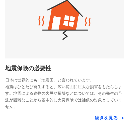
（https://www.zurichlife.co.jp/）
同意いただく必要があります。詳細について、以下をご確
東京海上日動あんしん生命保険株式会社
チューリッヒ保険会社で
認ください。
ドコモスマート保険ナビ編集部の評価
（https://www.tmn-anshin.co.jp/）
お見積もり
ドコモスマート保険ナビサービス利用規約
なないろ生命保険株式会社
（https://www.nanairolife.co.jp/）
当社による個人情報の取扱いについて（プライバシー
チューリッヒ保険会社の
全国の優良工務店とタッグを組み、「高品質な修理」
ポリシー）
日本生命保険相互会社
詳細を見る
と「保険金のお支払」をワンセットで提供する火災保
（https://www.nissay.co.jp）
険です。補償の選択は自由自在で、お申込みはPC・ス
はなさく生命保険株式会社
マホで24時間受付可能です。住宅トラブル応急サービ
見積もりや保険会社とのご契約に先立ち、当社が提供する
（https://www.life8739.co.jp/）
ドコモスマート保険ナビの利用規約と個人情報の取扱いに
ス「すまいのサポート24」は水まわり、玄関カギの紛
マニュライフ生命保険株式会社
同意いただく必要があります。詳細について、以下をご確
失、ハチの巣駆除等の住宅トラブルに対応していま
（https://www.manulife.co.jp/）
地震保険の必要性
認ください。
す。さらに大切な住まいを守るための各種サポート機
三井住友海上あいおい生命保険株式会社
ドコモスマート保険ナビサービス利用規約
能をご用意。住まいをメンテナンスする際の無料の
（https://www.msa-life.co.jp/）
日本は世界的にも「地震国」と言われています。
メットライフ生命株式会社
当社による個人情報の取扱いについて（プライバシー
「リフォーム相談サービス」、「長期優良住宅の維持
地震はひとたび発生すると、広い範囲に巨大な損害をもたらしま
(https://www.metlife.co.jp/)
ポリシー）
保全サポートサービス」をご提供しています。
す。地震による建物の火災や損壊などについては、その発生の予
メディケア生命保険株式会社
測が困難なことから基本的に火災保険では補償の対象としていま
（https://www.medicarelife.com/）
せん。
■少額短期保険
続きを見る
株式会社アシロ少額短期保険
日新火災海上保険株式会社で
(https://kailash.co.jp/)