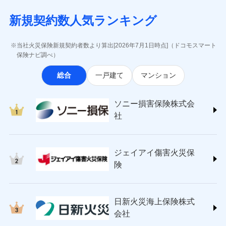
月払い
当社による個人情報の取扱いについて（プライバシー
失、ハチの巣駆除等の住宅トラブルに対応していま
インターネット割引
(https://www.aig.co.jp/sonpo)
5万円 建物が築15年以上または建築
チューリッヒのネット火災保険は
ダイレクト型でネッ
募集文書番号
ポリシー）
す。さらに大切な住まいを守るための各種サポート機
新規契約数人気ランキング
年不明の場合、風災・雹（ひょう）
ＳＢＩ損害保険株式会社
適用される割引
指定工務店割引
ト完結のお手続き・リーズナブルな保険料
に加え、
火
ネット申込
災・雪災の自己負担額は5万円
能をご用意。住まいをメンテナンスする際の無料の
(https://www.sbisonpo.co.jp/)
建築年割引
災に対する補償に加え、すべてのプランに盗難等がつ
申込方法
※2失火見舞費用の取扱いはなし
郵送
「リフォーム相談サービス」、「長期優良住宅の維持
ジェイアイ傷害火災保険株式会社
当社火災保険新規契約者数より算出[2026年7月1日時点]（ドコモスマート
いており、
社会問題などを考慮された幅広い補償が特
※3水道管修理費用の取扱いはなし
対面
保全サポートサービス」をご提供しています。
(https://www.jihoken.co.jp/)
その他条件
指定工務店特約
保険ナビ調べ）
※5
説明事項
（破損・汚損等危険補償特約で補償対
長です。
失火見舞金など付帯される費用保険金も多
ソニー損害保険株式会社
象となる場合があります。）
く、ダイレクトでありながら充実した補償が魅力で
始期日
2026/08/01
総合
一戸建て
マンション
(https://www.sonysonpo.co.jp/)
※4地震火災費用の取扱いはなし
すまいのサポート24
ドコモスマート保険ナビ編集部の評価
す。
※5火災・風災等の事故により建物に
損害保険ジャパン株式会社 (https://www.sompo-
リフォーム相談サービス
付帯サービス
※1盗難、水濡れ、騒擾（じょう）、
損害が生じたとき、日新火災がご案内
japan.co.jp/)
長期優良住宅の維持保全サポートサー
ソニー損害保険株式会
外部からの落下・飛来・衝突は自動付
する修理業者（指定工務店）が建物の
ソニー損保の新ネット火災保険は、補償の組合せが
ＳＯＭＰＯダイレクト損害保険株式会社
日新火災海上保険株式会社で
ビス
帯です。
修理を行います。
社
自由だから、必要な補償に絞って選べます。
(https://www.sompo-direct.co.jp/)
お見積もり
※2水まわりトラブル、カギ開け対
チューリッヒ保険会社 (https://www.zurich.co.jp/)
応、ガラス破損の場合に60分までの
クレジットカード
しかも、「地震上乗せ特約（全半損時のみ）」で、
募集文書番号
チューリッヒ保険会社で
東京海上日動火災保険株式会社
簡易作業無料でご提供いたします。弊
コンビニ払い
地震の被害にも最大100％で備えられます。
見積もりや保険会社とのご契約に先立ち、当社が提供する
お見積もり
払込方法
社提携業者にて24時間365日受付。受
ジェイアイ傷害火災保
(https://www.tokiomarine-nichido.co.jp/)
説明事項
口座振替
ドコモスマート保険ナビの利用規約と個人情報の取扱いに
付後、専門業者が対応に向かいます。
日新火災海上保険株式会社
険
銀行振込
ガラス破損の対応時間は9時～20時と
同意いただく必要があります。詳細について、以下をご確
チューリッヒ保険会社の
(https://www.nisshinfire.co.jp/)
なります。
認ください。
詳細を見る
ペット＆ファミリー損害保険株式会社
※3クレジットカード会社の分割払い
一括払
ドコモスマート保険ナビサービス利用規約
(https://www.petfamilyins.co.jp/)
が可能なことがあります。詳しくは各
日新火災海上保険株式
ソニー損害保険株式会社で
支払方法
年払い
ドコモスマート保険ナビ編集部の評価
三井住友海上火災保険株式会社 (https://www.ms-
当社による個人情報の取扱いについて（プライバシー
クレジットカード会社にご確認くださ
見積もりや保険会社とのご契約に先立ち、当社が提供する
お見積もり
会社
月払い
い。
ins.com/)
ポリシー）
ドコモスマート保険ナビの利用規約と個人情報の取扱いに