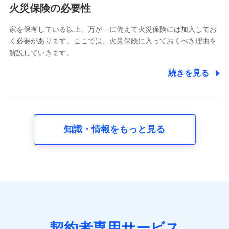
電話対応の品質向上およびお問合せ内容の正確な把握のため
火災保険の必要性
家を保有している以上、万が一に備えて火災保険には加入してお
6.採用応募者の個人情報
く必要があります。ここでは、火災保険に入っておくべき理由を
採用選考および入社手続を実施するため
解説していきます。
7.社員（従業者）の個人情報
続きを見る
人事･勤怠･健康・労務等の管理、給与支給、福利厚生・採用
退職関連処理等の各種手続きのため、当社と従業員または従
業員同士の連絡のため
知識・情報をもっと見る
8.取引先個人情報
取引先としての選定業務、営業情報の提供業務、契約締結手
続き業務、取引管理業務、およびこれらに準ずる業務の遂行
のため
9.お問い合わせ情報
各種お問い合わせに対応するため
契約者専用サービス