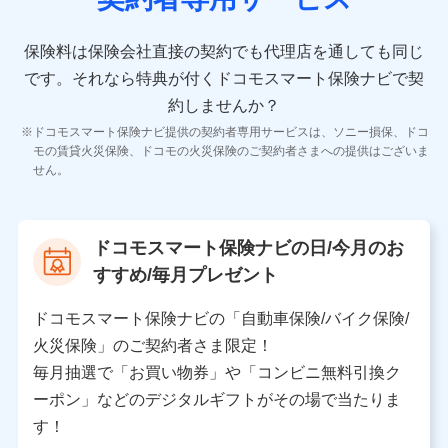
10.受託業務の 個人情報
受託業務の遂行およびこれらに準ずる業務の遂行のため
保険料は保険会社直接の契約でも代理店を通しても同じ
です。
それなら特典が付くドコモスマート保険ナビで契
11.マイカー通勤管理クラウド並びに法人向けASPサー
ビスに関してのお問い合わせ情報
約しませんか？
各種お問い合わせに対応するため
ドコモスマート保険ナビ提供の契約者専用サービスは、ソニー損保、ドコ
当社のサービスに関する情報提供や、皆様に有用なお知らせ
モの賃貸火災保険、ドコモの火災保険のご契約者さまへの提供はございま
をお送りするため
せん。
アンケートの送付のため
当社のサービスや媒体の運営改善に必要なデータを解析し、
分析するため
当社の対応品質向上やお問い合わせ内容の正確な把握のため
ドコモスマート保険ナビの日/今月のお
個人情報保護管理者の職名、連絡先
すすめ/毎月プレゼント
株式会社ドコモ・インシュアランス 営業部長
〒103-0013 東京都中央区日本橋人形町2-14-10 アー
ドコモスマート保険ナビの「自動車保険/バイク保険/
バンネット日本橋ビル 3F
火災保険」のご契約者さま限定！
株式会社ドコモ・インシュアランス
毎月抽選で「お買い物券」や「コンビニ無料引換ク
ーポン」などのデジタルギフトがその場で当たりま
個人情報の第三者提供について
す！
当社ではご本人の同意がある場合または法令に基づく場