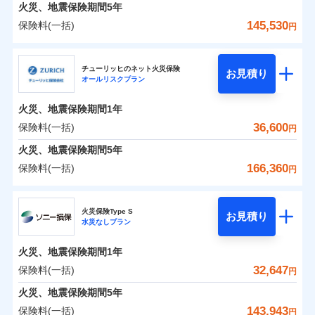
火災 1年
地震 1年
火災、地震保険期間
5年
145,530
保険料(一括)
円
0
23,719
4,950
建物
円
円
円
日新火災海上保険株式会社
チューリッヒのネット火災保険
お見積り
オールリスクプラン
0
7,345
1,650
日新火災海上保険株式会社のおすすめポイント
家財
円
円
円
火災、地震保険期間
1年
保険料（一括）内訳
01
POINT
36,600
保険料(一括)
円
火災 1年
地震 1年
火災、地震保険期間
5年
166,360
保険料(一括)
円
イチオシ
02
POINT
0
19,060
4,950
建物
円
円
円
チューリッヒ保険会社
ソニー損保の新ネット火災保険は、補償の組合せが自
火災保険Type S
お見積り
水災なしプラン
0
6,650
1,650
チューリッヒ保険会社のおすすめポイント
家財
円
由だから、必要な補償に絞って選べます。
円
円
しかも「地震上乗せ特約（全半損時のみ）」で、地震
火災、地震保険期間
1年
保険料（一括）内訳
01
POINT
の被害にも火災保険の保険金額に対して最大100％で備
32,647
保険料(一括)
円
えられます（一部損は対象外）。
火災 1年
地震 1年
火災、地震保険期間
5年
143,943
保険料(一括)
円