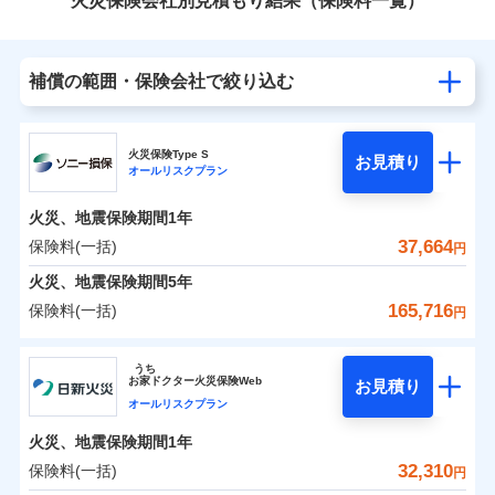
火災保険会社別見積もり結果（保険料一覧）
補償の範囲・保険会社で絞り込む
火災保険Type S
お見積り
オールリスクプラン
火災、地震保険期間
1年
37,664
保険料(一括)
円
火災、地震保険期間
5年
165,716
保険料(一括)
円
ソニー損害保険株式会社
うち
お
家
ドクター火災保険Web
お見積り
ソニー損害保険株式会社のおすすめポイント
オールリスクプラン
火災、地震保険期間
1年
保険料（一括）内訳
01
POINT
32,310
保険料(一括)
円