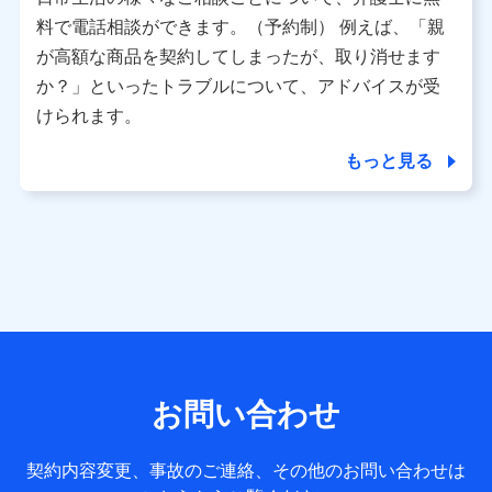
利用情報
料で電話相談ができます。（予約制） 例えば、「親
当社又は株式会社NTTドコモが提供する各種サービスなどの
ご契約・ご利用などに関する情報。例として、当社又は株式
が高額な商品を契約してしまったが、取り消せます
会社NTTドコモが提供する各種サービスのご契約状態・ご利
か？」といったトラブルについて、アドバイスが受
用履歴インターネット利用時の行動に関する情報、アプリケ
ーション利用時の行動に関する情報、購入されたサービスや
けられます。
商品の名称・購入場所・決済に関する情報、アンケートの回
答に関する情報などが含まれます。
もっと見る
保険関連サービス情報
当社又は株式会社NTTドコモが提供する保険関連サービスに
関して取得し、又は保有する情報。例として、見積請求受付
時、資料請求受付時又はユーザー登録受付時に提供いただい
た情報（氏名、住所、生年月日、性別、保険契約者と被保険
者の関係、保険加入の目的、保険商品の内容、保険料、保険
料のお支払方法、車のメーカーや走行距離などの情報、建物
の構造や築年数などの情報、ペットの種類や年齢など）及び
お客様との応対記録 （お客様に提示した比較見積の試算結
果情報、メールマガジンを提供した際のメール内容や送信履
歴の情報及び保険の更改案内等を提供した際のメール内容や
送信履歴などの情報）が含まれます。
お問い合わせ
保険契約情報
当社又は株式会社NTTドコモが取得し、又は保有する保険契
約に関する情報。例として、保険契約者及び被保険者の氏
契約内容変更、事故のご連絡、その他のお問い合わせは
名、住所、生年月日、性別、保険契約者と被保険者の関係、