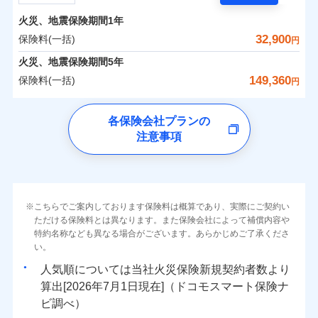
担額）
残存物取片づけ費用
付帯される費用の
サポートサービス」をご提供します。
水まわりトラブル、カギ開け対応など「住まいのア
補償
火災、地震保険期間
1年
失火見舞費用
保険料（一括）内訳
01
POINT
お家ドクター火災保険Web（すまいの保険）のお見
臨時費用
シスタンスサービス」が無料付帯
水道管修理費用
32,900
保険料(一括)
円
積もり・お申込みはネットで完結！
損害防止費用
補償の対象やお客さまの状況に応じたさまざまな割
地震火災費用
火災 1年
地震 1年
火災、地震保険期間
5年
上半期
新規契約数ランキング
ランキングをもっと見る
残存物取片づけ費用
付帯される費用保
引をご用意！
149,360
保険料(一括)
険金
円
失火見舞費用
適用される割引
建築年割引
イチオシ
02
POINT
補償の範囲
0
14,400
4,950
？
03
建物
円
POINT
円
円
当社火災保険新規契約者数より算出[
年
月]（ドコモスマート保険
水道管修理費用
チューリッヒ保険会社
ナビ調べ）
補償の範囲
付帯サービス
住まいの緊急かけつけサービス
地震火災費用
？
03
POINT
各保険会社プランの
ソニー損保の新ネット火災保険は、補償の組合せが自
注意事項
0
5,100
1,650
チューリッヒ保険会社のおすすめポイント
家財
円
由だから、必要な補償に絞って選べます。
円
円
火災
風災・雹（ひょ
保険証券の不発行に関する特約（500
クレジットカード
適用される割引
しかも「地震上乗せ特約（全半損時のみ）」で、地震
落雷
う）災、雪災
円）
コンビニ払い
保険料（一括）内訳
01
火災
補償内容
風災・雹（ひょ
POINT
破裂・爆発
払込方法
の被害にも火災保険の保険金額に対して最大100％で備
落雷
う）災、雪災
口座振替
破裂・爆発
えられます（一部損は対象外）。
その他条件
住まいのアシスタンスサービス
※2
水災
銀行振込
盗難
火災 1年
地震 1年
こちらでご案内しております保険料は概算であり、実際にご契約い
ランキングをもっと見る
水濡れ
免責金額（自己負
免責金額なし
ただける保険料とは異なります。また保険会社によって補償内容や
水災
※2
盗難
騒擾（じょう）
WEB見積もり+メールアドレス登録後
担額）
一括払
水濡れ
外部からの落下・
特約名称なども異なる場合がございます。あらかじめご了承くださ
破損・汚損
イチオシ
02
POINT
から4営業日+1日以降、お客さまが決
補償の範囲
？
0
03
20,200
4,950
POINT
建物
円
円
円
備考
騒擾（じょう）
飛来・衝突
支払方法
い。
年払い
済した時点で保険のお申し込みと完了
外部からの落下・
破損・汚損
臨時費用
となります。
月払い
飛来・衝突
まさかのときも安心！全国の優良工務店とタッグを
人気順については当社
新規契約者数より
損害防止費用
0
6,100
1,650
家財
円
組み、「高品質な修理」と「保険金のお支払」をワ
円
円
算出[
年
月
日現在]（ドコモスマート保険ナ
火災
風災・雹（ひょ
残存物取片づけ費用
付帯される費用保
ネット申込
クレジットカード
※3
落雷
う）災、雪災
ンセットで提供する火災保険です。
ビ調べ）
険金
失火見舞費用
※3
補償内容
破裂・爆発
申込方法
郵送
コンビニ払い