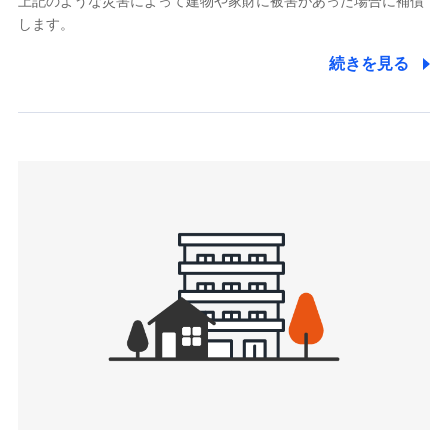
上記のような災害によって建物や家財に被害があった場合に補償
関する情報を提供し、金融商品等の契約を勧奨するため、ま
します。
た維持管理等の委託業務遂行のため、またそれらに付帯、関
連する当社および提携会社のサービスを案内、提供するため
続きを見る
（なお、当社は複数の保険会社と取引があり、取得した個人
情報を取引のある他の保険会社の商品・サービスをご提案す
るために利用させていただくことがあります。）
上記に係る連絡・手続き・管理等付帯業務を行うため
3.セミナー募集サイトから取得した個人情報
各種セミナーの案内、開催のため
上記に係る連絡・手続き・管理等付帯業務を行うため
4.家族・友達紹介にて取得した個人情報
被紹介者への連絡、及び当社と取引のあるもしくは委託を受
けている保険会社・提携会社の保険その他に関する情報を提
供し、金融商品等の契約を勧奨するため
アンケートやキャンペーン等の実施のため
上記に係る連絡・手続き・管理等付帯業務を行うため
5.通話録音にて取得する情報