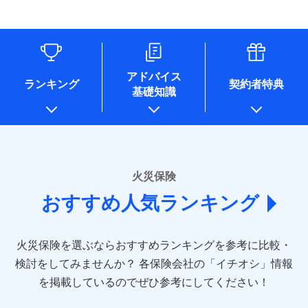
す。
連する当社および提携会社のサービスを案内、提供するため
象となる場合があります。）
水道管修理費用
リフォーム相談サービス
ドコモスマート保険ナビ編集部の評価
（なお、当社は複数の保険会社と取引があり、取得した個人
付帯サービス
※1破損・汚損の免責額5万円
※5地震火災費用の取扱いはなし
付帯サービス
住まいの緊急かけつけサービス
地震火災費用
長期優良住宅の維持保全サポートサー
情報を取引のある他の保険会社の商品・サービスをご提案す
※2水まわりトラブル、カギ開け対
※6火災・風災等の事故により建物に
ビス
るために利用させていただくことがあります。）
応、ガラス破損の場合に60分までの
損害が生じたとき、日新火災がご案内
ソニー損保の新ネット火災保険は、補償の組合せが
各種セミナーの開催のため
簡易作業無料でご提供いたします。弊
保険証券の不発行に関する特約（500
クレジットカード
する修理業者（指定工務店）が建物の
適用される割引
自由だから、必要な補償に絞って選べます。
コンサルティングサービスの実施のため
社提携業者にて24時間365日受付。受
円）
クレジットカード
修理を行います。
コンビニ払い
アドバイス
補償内容
チューリッヒ保険会社で
アンケートやキャンペーン等の実施のため
払込方法
付後、専門業者が対応に向かいます。
ランキング
契約者特典
しかも、「地震上乗せ特約（全半損時のみ）」で、
コンビニ払い
説明事項
口座振替
基礎知識
上記に係る案内・手続き・管理等付帯業務を行うため
お見積もり
払込方法
ガラス破損の対応時間は9時～20時と
その他条件
住まいのアシスタンスサービス
地震の被害にも最大100％で備えられます。
※2
募集文書番号
口座振替
銀行振込
* 当社が委託を受けている保険会社の情報は、保険会社
なります。
免責金額（自己負
銀行振込
※3クレジットカード会社の分割払い
のホームページに掲載しておりますので、ご確認くださ
チューリッヒ保険会社の
免責金額なし
WEB見積もり+メールアドレス登録後
担額）
が可能なことがあります。詳しくは各
一括払
詳細を見る
い。
から4営業日+1日以降、お客さまが決
クレジットカード会社にご確認くださ
備考
一括払
支払方法
年払い
済した時点で保険のお申し込みと完了
い。
臨時費用
支払方法
年払い
■損害保険
となります。
月払い
火災保険
見積もりや保険会社とのご契約に先立ち、当社が提供する
ソニー損害保険株式会社で
損害防止費用
月払い
あいおいニッセイ同和損害保険株式会社
募集文書番号
ドコモスマート保険ナビの利用規約と個人情報の取扱いに
お見積もり
ドコモスマート保険ナビ編集部の評価
残存物取片づけ費用
付帯される費用保
おすすめ人気ランキング
(https://www.aioinissaydowa.co.jp/)
ネット申込
クレジットカード
※3
同意いただく必要があります。詳細について、以下をご確
険金
失火見舞費用
ネット申込
アクサ損害保険株式会社 (https://www.axa-
※2
申込方法
郵送
コンビニ払い
認ください。
払込方法
direct.co.jp/)
水道管修理費用
申込方法
郵送
※3
全国の優良工務店とタッグを組み、「高品質な修理」
見積もりや保険会社とのご契約に先立ち、当社が提供する
対面
口座振替
ドコモスマート保険ナビサービス利用規約
火災保険を選ぶならおすすめランキングを参考に比較・
アニコム損害保険株式会社 (https://www.anicom-
地震火災費用
対面
ドコモスマート保険ナビの利用規約と個人情報の取扱いに
※4
と「保険金のお支払」をワンセットで提供する火災保
銀行振込
当社による個人情報の取扱いについて（プライバシー
sompo.co.jp/)
同意いただく必要があります。詳細について、以下をご確
検討をしてみませんか？
始期日
2025/10/01
各保険会社の「イチオシ」情報
険です。補償の選択は自由自在で、お申込みはPC・ス
ポリシー）
東京海上ダイレクト損害保険株式会社
その他付帯される
認ください。
始期日
2024/10/01
一括払
マホで24時間受付可能です。住宅トラブル応急サービ
を掲載しているのでぜひ参考にしてください！
修理付帯費用
ドコモスマート保険ナビ編集部の評価
費用の補償
(https://www.e-design.net/)
説明事項
※1水災料率は最低リスク区分を適用
支払方法
ドコモスマート保険ナビサービス利用規約
年払い
ス「すまいのサポート24」は水まわり、玄関カギの紛
AIG損害保険株式会社
※1破損・汚損、水ぬれは自己負担額