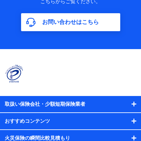
こちらからご覧ください。
保険加入の目的、保険商品の内容、保険料、保険料のお支払
方法、車のメーカーや走行距離などの情報、建物の構造や築
年数などの情報、ペットの種類や年齢などの情報などが含ま
お問い合わせはこちら
れます。
【共同して利用する者の範囲】
当社
株式会社NTTドコモ
【利用する者の利用目的】
当社又は株式会社NTTドコモが提供する保険関連サービスに
おけるユーザ登録受付および管理のため
当社又は株式会社NTTドコモと取引のあるもしくは委託を受
けている保険会社・提携会社の保険その他に関する情報を提
供するため、また維持管理等の委託業務遂行のため、またそ
れらに付帯、関連する当社、株式会社NTTドコモおよび提携
会社のサービスを案内、提供するため
取扱い保険会社・少額短期保険業者
（各サービスで取得したサービス利用履歴、ウェブサイトの
閲覧履歴、購買履歴、ご契約内容等のパーソナルデータを分
おすすめコンテンツ
析して、お客さまの趣味・嗜好・傾向に応じたサービス・商
品等に関するご提案や広告の配信等を行うことがありま
す。）
火災保険の瞬間比較見積もり
各種セミナーの開催のため