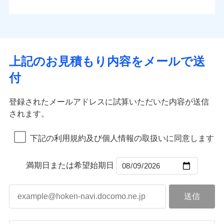
払込方法
お客さまのニーズから補償を考え、設計することで
水道管修理費用
※4
対面
口座振替
合理的な保険料を実現することができます。さらに
水災
盗難
地震火災費用
※5
銀行振込
上半期
新規契約数ランキング
水濡れ
各種割引が充実！
免責金額（自己負
始期日
2025/10/01
※1
免責金額なし
※1
騒擾（じょう）
担額）
補償内容
その他付帯される
大切な住まいを守るための各種サポート機能をご用
外部からの落下・
破損・汚損
一括払
イチオシ
02
修理付帯費用
POINT
費用の補償
当社火災保険新規契約者数より算出[
年
飛来・衝突
月]（ドコモスマート保険
意、住宅トラブル応急サービス「すまいのサポート
※1水災料率は最低リスク区分を適用
支払方法
年払い
上記のお見積もり内容をメールで送
臨時費用
ナビ調べ）
説明事項
※2雑危険（盗難を除く）および破汚
24」、住まいをメンテナンスする際の無料の「リフ
火災、自然災害、盗難などトータルでカバーし、大
月払い
損害防止費用
免責金額（自己負
損において、自己負担額5万円
インターネット割引
付
免責金額なし
ォーム相談サービス」、「長期優良住宅の維持保全
※1
切な住まいをお守りします！
担額）
残存物取片づけ費用
適用される割引
指定工務店割引
付帯される費用の
サポートサービス」をご提供します。
ネット申込
水まわりトラブル、カギ開け対応など「住まいのア
補償
募集文書番号
失火見舞費用
建築年割引
申込方法
郵送
登録されたメールアドレスに試算いただいた内容が送信
お家ドクター火災保険Web（すまいの保険）のお見
臨時費用
シスタンスサービス」が無料付帯
水道管修理費用
対面
されます。
積もり・お申込みはネットで完結！
損害防止費用
その他条件
指定工務店特約
補償の対象やお客さまの状況に応じたさまざまな割
※6
地震火災費用
上半期
新規契約数ランキング
ランキングをもっと見る
残存物取片づけ費用
付帯される費用保
引をご用意！
始期日
2026/08/01
険金
下記の利用規約及び個人情報の取扱いに同意します
失火見舞費用
すまいのサポート24
適用される割引
建築年割引
補償の範囲
？
03
POINT
当社火災保険新規契約者数より算出[
年
月]（ドコモスマート保険
水道管修理費用
リフォーム相談サービス
付帯サービス
※1破損・汚損の免責額5万円
ナビ調べ）
ドコモスマート保険ナビ編集部の評価
補償の範囲
付帯サービス
住まいの緊急かけつけサービス
地震火災費用
長期優良住宅の維持保全サポートサー
？
03
満期日または希望始期日
POINT
※2水まわりトラブル、カギ開け対
ビス
応、ガラス破損の場合に60分までの
火災
風災・雹（ひょ
簡易作業無料でご提供いたします。弊
保険証券の不発行に関する特約（500
クレジットカード
ソニー損保の新ネット火災保険は、補償の組合せが
適用される割引
落雷
う）災、雪災
社提携業者にて24時間365日受付。受
円）
クレジットカード
コンビニ払い
火災
補償内容
風災・雹（ひょ
破裂・爆発
自由だから、必要な補償に絞って選べます。
払込方法
付後、専門業者が対応に向かいます。
落雷
コンビニ払い
う）災、雪災
説明事項
口座振替
払込方法
ガラス破損の対応時間は9時～20時と
しかも、「地震上乗せ特約（全半損時のみ）」で、
破裂・爆発
その他条件
住まいのアシスタンスサービス
※2
口座振替
水災
銀行振込
盗難
なります。