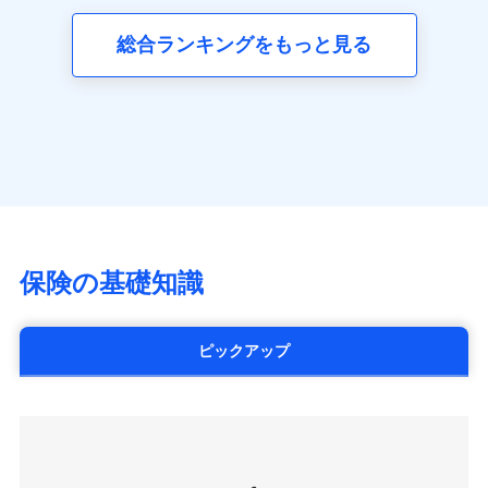
三井ダイレクト損害保険株式会社
全国の優良工務店とタッグを組み、「高品質な修理」
同意いただく必要があります。詳細について、以下をご確
ネット申込
募集文書番号
(https://www.mitsui-direct.co.jp/)
見積もりや保険会社とのご契約に先立ち、当社が提供する
認ください。
と「保険金のお支払」をワンセットで提供する火災保
総合ランキングをもっと見る
申込方法
郵送
ドコモスマート保険ナビの利用規約と個人情報の取扱いに
険です。補償の選択は自由自在で、お申込みはPC・ス
ドコモスマート保険ナビサービス利用規約
対面
同意いただく必要があります。詳細について、以下をご確
■生命保険
マホで24時間受付可能です。住宅トラブル応急サービ
当社による個人情報の取扱いについて（プライバシー
認ください。
アクサ生命保険株式会社
ス「すまいのサポート24」は水まわり、玄関カギの紛
ポリシー）
始期日
2024/10/01
（https://www.axa.co.jp/）
ドコモスマート保険ナビサービス利用規約
失、ハチの巣駆除等の住宅トラブルに対応していま
SBI生命保険株式会社（https://www.sbilife.co.jp/）
当社による個人情報の取扱いについて（プライバシー
す。さらに大切な住まいを守るための各種サポート機
※1損害割合が30%未満の場合は定率
FWD生命保険株式会社
ドコモスマート保険ナビ編集部の評価
ポリシー）
払、水災料率は最低リスク区分を適用
能をご用意。住まいをメンテナンスする際の無料の
（https://www.fwdlife.co.jp/）
※2失火見舞費用の取扱いはなし
「リフォーム相談サービス」、「長期優良住宅の維持
ソニー生命保険株式会社
※3水道管修理費用の取扱いはなし
チューリッヒのネット火災保険は
ダイレクト型でネッ
保全サポートサービス」をご提供しています。
（https://www.sonylife.co.jp）
説明事項
※4地震火災費用の取扱いはなし
ト完結のお手続き・リーズナブルな保険料
に加え、
火
SOMPOひまわり生命保険株式会社
保険の基礎知識
※5火災・風災等の事故により建物に
災に対する補償に加え、すべてのプランに盗難等がつ
（https://www.himawari-life.co.jp/）
損害が生じたとき、日新火災がご案内
いており、
社会問題などを考慮された幅広い補償が特
する修理業者（指定工務店）が建物の
第一ネオ生命保険株式会社
修理を行います。
長です。
失火見舞金など付帯される費用保険金も多
（https://neofirst.co.jp/）
ピックアップ
く、ダイレクトでありながら充実した補償が魅力で
大樹生命保険株式会社（https://www.taiju-
日新火災海上保険株式会社で
募集文書番号
life.co.jp）
お見積もり
す。
太陽生命保険株式会社（https://www.taiyo-
seimei.co.jp）
見積もりや保険会社とのご契約に先立ち、当社が提供する
チューリッヒ生命保険株式会社
ドコモスマート保険ナビの利用規約と個人情報の取扱いに