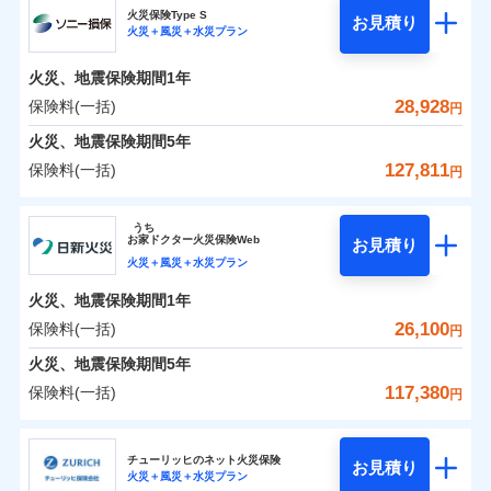
補償の範囲
？
03
POINT
ソニー損保の新ネット火災保険は、補償の組合せが自
火災保険Type S
お見積り
火災＋風災＋水災プラン
0
4,700
1,650
チューリッヒ保険会社のおすすめポイント
家財
円
由だから、必要な補償に絞って選べます。
円
円
火災
風災・雹（ひょ
しかも「地震上乗せ特約（全半損時のみ）」で、地震
落雷
う）災、雪災
火災、地震保険期間
1年
保険料（一括）内訳
01
火災
風災・雹（ひょ
POINT
破裂・爆発
の被害にも火災保険の保険金額に対して最大100％で備
落雷
う）災、雪災
28,928
保険料(一括)
円
破裂・爆発
えられます（一部損は対象外）。
水災
盗難
火災 1年
地震 1年
火災、地震保険期間
5年
ランキングをもっと見る
水濡れ
※1
水災
盗難
騒擾（じょう）
127,811
保険料(一括)
円
水濡れ
外部からの落下・
破損・汚損
イチオシ
02
POINT
補償の範囲
？
0
03
18,250
4,950
POINT
建物
円
円
円
騒擾（じょう）
飛来・衝突
ソニー損害保険株式会社
外部からの落下・
破損・汚損
うち
飛来・衝突
まさかのときも安心！全国の優良工務店とタッグを
お
家
ドクター火災保険Web
お見積り
0
5,550
1,650
ソニー損害保険株式会社のおすすめポイント
家財
円
組み、「高品質な修理」と「保険金のお支払」をワ
円
円
火災＋風災＋水災プラン
火災
風災・雹（ひょ
落雷
う）災、雪災
ンセットで提供する火災保険です。
火災、地震保険期間
1年
保険料（一括）内訳
01
補償内容
破裂・爆発
POINT
お客さまのニーズから補償を考え、設計することで
26,100
保険料(一括)
円
合理的な保険料を実現することができます。さらに
水災
盗難
火災 1年
地震 1年
火災、地震保険期間
5年
上半期
新規契約数ランキング
水濡れ
各種割引が充実！
免責金額（自己負
免責金額なし
※2
騒擾（じょう）
117,380
保険料(一括)
担額）
円
補償内容
大切な住まいを守るための各種サポート機能をご用
外部からの落下・
破損・汚損
イチオシ
02
POINT
0
17,746
4,950
建物
円
円
円
当社火災保険新規契約者数より算出[
年
飛来・衝突
月]（ドコモスマート保険
意、住宅トラブル応急サービス「すまいのサポート
日新火災海上保険株式会社
臨時費用
ナビ調べ）
24」、住まいをメンテナンスする際の無料の「リフ
火災、自然災害、盗難などトータルでカバーし、大
チューリッヒのネット火災保険
お見積り
損害防止費用
免責金額（自己負
火災＋風災＋水災プラン
免責金額なし
0
ォーム相談サービス」、「長期優良住宅の維持保全
4,582
1,650
日新火災海上保険株式会社のおすすめポイント
※1
家財
円
切な住まいをお守りします！
円
円