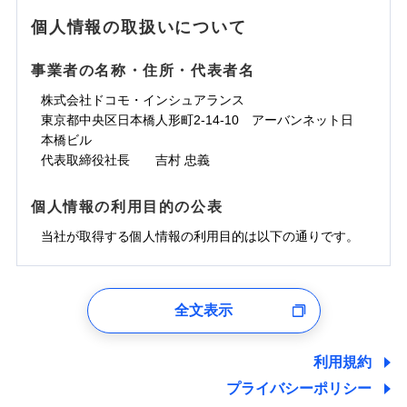
地震の被害にも最大100％で備えられます。
ランキングをもっと見る
水濡れ
免責金額（自己負
銀行振込
※3クレジットカード会社の分割払い
※1
免責金額なし
水災
※1
盗難
騒擾（じょう）
個人情報の取扱いについて
WEB見積もり+メールアドレス登録後
担額）
が可能なことがあります。詳しくは各
一括払
水濡れ
外部からの落下・
破損・汚損
から4営業日+1日以降、お客さまが決
※1
クレジットカード会社にご確認くださ
備考
騒擾（じょう）
一括払
飛来・衝突
支払方法
年払い
済した時点で保険のお申し込みと完了
外部からの落下・
破損・汚損
い。
事業者の名称・住所・代表者名
臨時費用
支払方法
年払い
となります。
月払い
飛来・衝突
損害防止費用
月払い
株式会社ドコモ・インシュアランス
ソニー損害保険株式会社で
募集文書番号
残存物取片づけ費用
付帯される費用保
ネット申込
クレジットカード
東京都中央区日本橋人形町2-14-10 アーバンネット日
※3
お見積もり
険金
失火見舞費用
ネット申込
※2
補償内容
申込方法
本橋ビル
郵送
コンビニ払い
払込方法
水道管修理費用
申込方法
郵送
※3
代表取締役社長 吉村 忠義
対面
口座振替
見積もりや保険会社とのご契約に先立ち、当社が提供する
地震火災費用
対面
※4
銀行振込
上半期
新規契約数ランキング
免責金額（自己負
ドコモスマート保険ナビの利用規約と個人情報の取扱いに
始期日
2025/10/01
免責金額なし
個人情報の利用目的の公表
担額）
同意いただく必要があります。詳細について、以下をご確
補償内容
その他付帯される
始期日
2024/10/01
一括払
修理付帯費用
ドコモスマート保険ナビ編集部の評価
費用の補償
認ください。
当社火災保険新規契約者数より算出[
当社が取得する個人情報の利用目的は以下の通りです。
年
月]（ドコモスマート保険
※1雑危険（盗難を除く）および破汚
支払方法
年払い
説明事項
臨時費用
ナビ調べ）
損において、自己負担額5万円
※1損害割合が30%未満の場合は定率
ドコモスマート保険ナビサービス利用規約
月払い
損害防止費用
免責金額（自己負
インターネット割引
払、水災料率は最低リスク区分を適用
チューリッヒのネット火災保険は
ダイレクト型でネッ
1.見積請求受付時、資料請求受付時、ユーザー登録受
免責金額なし
当社による個人情報の取扱いについて（プライバシー
担額）
※2破損・汚損、水ぬれは自己負担額
残存物取片づけ費用
適用される割引
指定工務店割引
付時
付帯される費用の
募集文書番号
ト完結のお手続き・リーズナブルな保険料
に加え、
火
ポリシー）
ネット申込
全文表示
5万円 建物が築15年以上または建築
補償
失火見舞費用
建築年割引
災に対する補償に加え、すべてのプランに盗難等がつ
ユーザー登録受付および、管理のため
申込方法
年不明の場合、風災・雹（ひょう）
郵送
臨時費用
水道管修理費用
郵便、電話、およびＥメール等により、当社と取引のあるも
いており、
社会問題などを考慮された幅広い補償が特
災・雪災の自己負担額は5万円
対面
損害防止費用
しくは委託を受けている保険会社・提携会社の保険その他に
その他条件
指定工務店特約
※5
利用規約
地震火災費用
※3失火見舞費用の取扱いはなし
長です。
失火見舞金など付帯される費用保険金も多
ランキングをもっと見る
関する情報を提供し、金融商品等の契約を勧奨するため、ま
残存物取片づけ費用
付帯される費用保
説明事項
※4水道管修理費用の取扱いはなし
プライバシーポリシー
く、ダイレクトでありながら充実した補償が魅力で
始期日
2026/08/01
た維持管理等の委託業務遂行のため、またそれらに付帯、関
険金
（破損・汚損等危険補償特約で補償対
失火見舞費用
すまいのサポート24
適用される割引
建築年割引