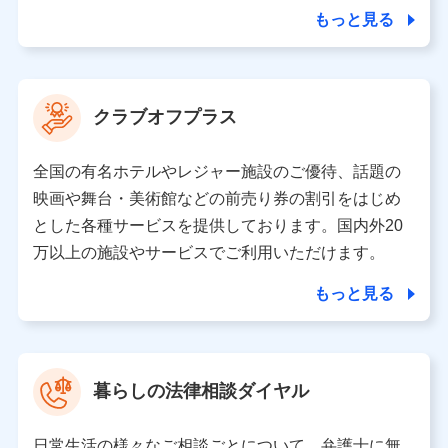
合を除き、第三者に提供いたしません。
もっと見る
業務の委託
当社は利用目的の達成に必要な範囲内において個人情報
クラブオフプラス
の取り扱いの全部または一部を委託する場合がありま
す。
全国の有名ホテルやレジャー施設のご優待、話題の
個人データの共同利用
映画や舞台・美術館などの前売り券の割引をはじめ
とした各種サービスを提供しております。国内外20
当社は株式会社NTTドコモとの間で、以下のとおり個
人データを共同利用します。
万以上の施設やサービスでご利用いただけます。
【共同して利用される利用データの項目】
もっと見る
当社又は株式会社NTTドコモがサービス提供等を通じて
取得した、以下の情報などの個人データ
基本情報
氏名、電話番号、メールアドレス、お客さまの識別子、属
暮らしの法律相談ダイヤル
性、連絡先、dポイントサービスのご利用に関する情報。例
として、dポイントカード番号、性別、年齢、家族構成、住
所、dポイント残高、dポイント利用履歴などが含まれます。
日常生活の様々なご相談ごとについて、弁護士に無