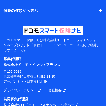
コンサルティングサービスの実施のため
アンケートやキャンペーン等の実施のため
保険の種類から選ぶ
上記に係る案内・手続き・管理等付帯業務を行うため
【当該個人データの管理について責任を有する者の名
称・住所・代表者名】
当該個人データを取り扱う各共同利用者（詳細は次のと
おり）
ドコモスマート保険ナビは
株式会社NTTドコモ・フィナンシャル
東京都千代田区永田町2丁目11番1号 山王パークタワー
グループおよび
株式会社ドコモ・インシュアランス共同で
運営す
株式会社NTTドコモ 代表取締役社長 前田 義晃
るサービスです
東京都中央区日本橋人形町2-14-10 アーバンネット日
募集代理店
本橋ビル 3F
株式会社ドコモ・インシュアランス
株式会社ドコモ・インシュアランス 代表取締役社
〒103-0013
長 吉村 忠義
東京都中央区日本橋人形町2-14-10
アーバンネット日本橋ビル3F
※ 当社および株式会社NTTドコモは、お客さまの情報
を利用させていただくにあたっては、「NTTドコモ パー
プライバシーポリシー
会社概要
ソナルデータ憲章」に定める行動原則を順守します 。
※ パーソナルデータダッシュボードの「第三者提供の
共同募集代理店
管理」の設定状態にかかわらず、共同利用する場合があ
株式会社NTTドコモ・フィナンシャルグループ