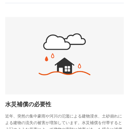
お見積もり
SBIいきいき少額短期保険会社 (https://www.i-
sedai.com/)
見積もりや保険会社とのご契約に先立ち、当社が提供する
SBIペット少額短期保険株式会社
ドコモスマート保険ナビの利用規約と個人情報の取扱いに
(https://www.sbipet-ssi.co.jp/)
同意いただく必要があります。詳細について、以下をご確
SBIリスタ少額短期保険会社
認ください。
(https://www.jishin.co.jp/)
スマートプラス少額短期保険株式会社
ドコモスマート保険ナビサービス利用規約
（https://www.smartplus-insurance.com/）
当社による個人情報の取扱いについて（プライバシー
チューリッヒ少額短期保険株式会社
ポリシー）
(https://www.zurichssi.co.jp/)
Tokio Marine X少額短期保険株式会社
(https://www.tokiomarine-x.co.jp/)
ペットメディカルサポート株式会社
(https://pshoken.co.jp/)
リトルファミリー少額短期保険株式会社
(https://www.littlefamily-ssi.com/)
水災補償の必要性
2.共同募集を行う代理店から受領する個人情報
近年、突然の集中豪雨や河川の氾濫による建物浸水、土砂崩れに
よる建物の流失の被害が増加しています。水災補償を付帯すると
郵便、電話、およびＥメール等により、当社と取引のあるも
しくは委託を受けている保険会社・提携会社の保険その他に