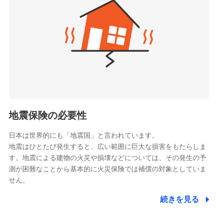
（https://www.zurichlife.co.jp/）
同意いただく必要があります。詳細について、以下をご確
東京海上日動あんしん生命保険株式会社
チューリッヒ保険会社で
認ください。
ドコモスマート保険ナビ編集部の評価
（https://www.tmn-anshin.co.jp/）
お見積もり
ドコモスマート保険ナビサービス利用規約
なないろ生命保険株式会社
（https://www.nanairolife.co.jp/）
当社による個人情報の取扱いについて（プライバシー
チューリッヒ保険会社の
全国の優良工務店とタッグを組み、「高品質な修理」
ポリシー）
日本生命保険相互会社
詳細を見る
と「保険金のお支払」をワンセットで提供する火災保
（https://www.nissay.co.jp）
険です。補償の選択は自由自在で、お申込みはPC・ス
はなさく生命保険株式会社
マホで24時間受付可能です。住宅トラブル応急サービ
見積もりや保険会社とのご契約に先立ち、当社が提供する
（https://www.life8739.co.jp/）
ドコモスマート保険ナビの利用規約と個人情報の取扱いに
ス「すまいのサポート24」は水まわり、玄関カギの紛
マニュライフ生命保険株式会社
同意いただく必要があります。詳細について、以下をご確
失、ハチの巣駆除等の住宅トラブルに対応していま
（https://www.manulife.co.jp/）
地震保険の必要性
認ください。
す。さらに大切な住まいを守るための各種サポート機
三井住友海上あいおい生命保険株式会社
ドコモスマート保険ナビサービス利用規約
能をご用意。住まいをメンテナンスする際の無料の
（https://www.msa-life.co.jp/）
日本は世界的にも「地震国」と言われています。
メットライフ生命株式会社
当社による個人情報の取扱いについて（プライバシー
「リフォーム相談サービス」、「長期優良住宅の維持
地震はひとたび発生すると、広い範囲に巨大な損害をもたらしま
(https://www.metlife.co.jp/)
ポリシー）
保全サポートサービス」をご提供しています。
す。地震による建物の火災や損壊などについては、その発生の予
メディケア生命保険株式会社
測が困難なことから基本的に火災保険では補償の対象としていま
（https://www.medicarelife.com/）
せん。
■少額短期保険
続きを見る
株式会社アシロ少額短期保険
日新火災海上保険株式会社で
(https://kailash.co.jp/)