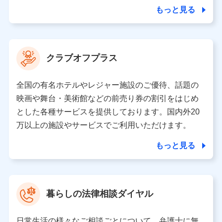
合を除き、第三者に提供いたしません。
もっと見る
業務の委託
当社は利用目的の達成に必要な範囲内において個人情報
クラブオフプラス
の取り扱いの全部または一部を委託する場合がありま
す。
全国の有名ホテルやレジャー施設のご優待、話題の
個人データの共同利用
映画や舞台・美術館などの前売り券の割引をはじめ
とした各種サービスを提供しております。国内外20
当社は株式会社NTTドコモとの間で、以下のとおり個
人データを共同利用します。
万以上の施設やサービスでご利用いただけます。
【共同して利用される利用データの項目】
もっと見る
当社又は株式会社NTTドコモがサービス提供等を通じて
取得した、以下の情報などの個人データ
基本情報
氏名、電話番号、メールアドレス、お客さまの識別子、属
暮らしの法律相談ダイヤル
性、連絡先、dポイントサービスのご利用に関する情報。例
として、dポイントカード番号、性別、年齢、家族構成、住
所、dポイント残高、dポイント利用履歴などが含まれます。
日常生活の様々なご相談ごとについて、弁護士に無