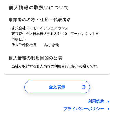
地震の被害にも最大100％で備えられます。
ランキングをもっと見る
水濡れ
免責金額（自己負
銀行振込
※3クレジットカード会社の分割払い
※1
免責金額なし
水災
※1
盗難
騒擾（じょう）
個人情報の取扱いについて
WEB見積もり+メールアドレス登録後
担額）
が可能なことがあります。詳しくは各
一括払
水濡れ
外部からの落下・
破損・汚損
から4営業日+1日以降、お客さまが決
※1
クレジットカード会社にご確認くださ
備考
騒擾（じょう）
一括払
飛来・衝突
支払方法
年払い
済した時点で保険のお申し込みと完了
外部からの落下・
破損・汚損
い。
事業者の名称・住所・代表者名
臨時費用
支払方法
年払い
となります。
月払い
飛来・衝突
損害防止費用
月払い
株式会社ドコモ・インシュアランス
ソニー損害保険株式会社で
募集文書番号
残存物取片づけ費用
付帯される費用保
ネット申込
クレジットカード
東京都中央区日本橋人形町2-14-10 アーバンネット日
※3
お見積もり
険金
失火見舞費用
ネット申込
※2
補償内容
申込方法
本橋ビル
郵送
コンビニ払い
払込方法
水道管修理費用
申込方法
郵送
※3
代表取締役社長 吉村 忠義
対面
口座振替
見積もりや保険会社とのご契約に先立ち、当社が提供する
地震火災費用
対面
※4
銀行振込
上半期
新規契約数ランキング
免責金額（自己負
ドコモスマート保険ナビの利用規約と個人情報の取扱いに
始期日
2025/10/01
免責金額なし
個人情報の利用目的の公表
担額）
同意いただく必要があります。詳細について、以下をご確
補償内容
その他付帯される
始期日
2024/10/01
一括払
修理付帯費用
ドコモスマート保険ナビ編集部の評価
費用の補償
認ください。
当社火災保険新規契約者数より算出[
当社が取得する個人情報の利用目的は以下の通りです。
年
月]（ドコモスマート保険
※1雑危険（盗難を除く）および破汚
支払方法
年払い
説明事項
臨時費用
ナビ調べ）
損において、自己負担額5万円
※1損害割合が30%未満の場合は定率
ドコモスマート保険ナビサービス利用規約
月払い
損害防止費用
免責金額（自己負
インターネット割引
払、水災料率は最低リスク区分を適用
チューリッヒのネット火災保険は
ダイレクト型でネッ
1.見積請求受付時、資料請求受付時、ユーザー登録受
免責金額なし
当社による個人情報の取扱いについて（プライバシー
担額）
※2破損・汚損、水ぬれは自己負担額
残存物取片づけ費用
適用される割引
指定工務店割引
付時
付帯される費用の
募集文書番号
ト完結のお手続き・リーズナブルな保険料
に加え、
火
ポリシー）
ネット申込
全文表示
5万円 建物が築15年以上または建築
補償
失火見舞費用
建築年割引
災に対する補償に加え、すべてのプランに盗難等がつ
ユーザー登録受付および、管理のため
申込方法
年不明の場合、風災・雹（ひょう）
郵送
臨時費用
水道管修理費用
郵便、電話、およびＥメール等により、当社と取引のあるも
いており、
社会問題などを考慮された幅広い補償が特
災・雪災の自己負担額は5万円
対面
損害防止費用
しくは委託を受けている保険会社・提携会社の保険その他に
その他条件
指定工務店特約
※5
利用規約
地震火災費用
※3失火見舞費用の取扱いはなし
長です。
失火見舞金など付帯される費用保険金も多
ランキングをもっと見る
関する情報を提供し、金融商品等の契約を勧奨するため、ま
残存物取片づけ費用
付帯される費用保
説明事項
※4水道管修理費用の取扱いはなし
プライバシーポリシー
く、ダイレクトでありながら充実した補償が魅力で
始期日
2026/08/01
た維持管理等の委託業務遂行のため、またそれらに付帯、関
険金
（破損・汚損等危険補償特約で補償対
失火見舞費用
すまいのサポート24
適用される割引
建築年割引