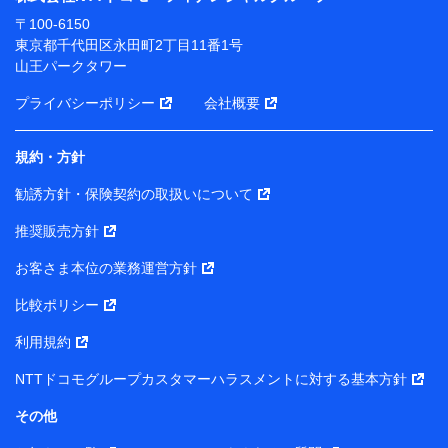
ります。
〒100-6150
※ dポイントクラブ会員ではないお客さま（2019年12
東京都千代田区永田町2丁目11番1号
月11日以降、一度もdポイントクラブ会員であったこと
山王パークタワー
がないお客さまに限る）に関する、2019年12月10日以
前に取得した個人データは、こちら の利用目的の範囲内
プライバシーポリシー
会社概要
に限って共同利用します。
規約・方針
当社は株式会社NTTドコモ・フィナンシャルグループ
との間で、以下のとおり個人データを共同利用しま
勧誘方針・保険契約の取扱いについて
す。
推奨販売方針
【共同して利用される利用データの項目】
当社または株式会社NTTドコモ・フィナンシャルグルー
お客さま本位の業務運営方針
プがサービス提供等を通じて取得した、以下の情報など
比較ポリシー
の個人データ
基本情報
利用規約
氏名、電話番号、メールアドレス、お客さまの識別子、属
NTTドコモグループカスタマーハラスメントに対する基本方針
性、連絡先、dポイントサービスのご利用に関する情報。例
として、dポイントカード番号、性別、年齢、家族構成、住
その他
所、dポイント残高、dポイント利用履歴などが含まれます。
利用情報