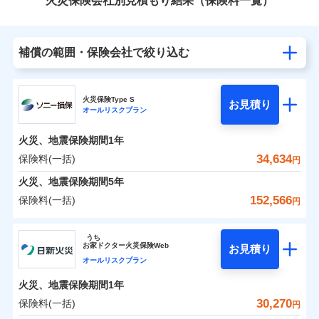
火災保険会社別見積もり結果（保険料一覧）
補償の範囲・保険会社で絞り込む
火災保険Type S
お見積り
オールリスクプラン
火災、地震保険期間
1年
34,634
保険料(一括)
円
火災、地震保険期間
5年
152,566
保険料(一括)
円
ソニー損害保険株式会社
うち
お
家
ドクター火災保険Web
お見積り
ソニー損害保険株式会社のおすすめポイント
オールリスクプラン
火災、地震保険期間
1年
保険料（一括）内訳
01
POINT
30,270
保険料(一括)
円