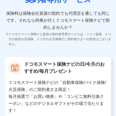
10.受託業務の 個人情報
受託業務の遂行およびこれらに準ずる業務の遂行のため
保険料は保険会社直接の契約でも代理店を通しても同じ
です。
それなら特典が付くドコモスマート保険ナビで契
11.マイカー通勤管理クラウド並びに法人向けASPサー
ビスに関してのお問い合わせ情報
約しませんか？
各種お問い合わせに対応するため
ドコモスマート保険ナビ提供の契約者専用サービスは、ソニー損保、ドコ
当社のサービスに関する情報提供や、皆様に有用なお知らせ
モの賃貸火災保険、ドコモの火災保険のご契約者さまへの提供はございま
をお送りするため
せん。
アンケートの送付のため
当社のサービスや媒体の運営改善に必要なデータを解析し、
分析するため
当社の対応品質向上やお問い合わせ内容の正確な把握のため
ドコモスマート保険ナビの日/今月のお
個人情報保護管理者の職名、連絡先
すすめ/毎月プレゼント
株式会社ドコモ・インシュアランス 営業部長
〒103-0013 東京都中央区日本橋人形町2-14-10 アー
ドコモスマート保険ナビの「自動車保険/バイク保険/
バンネット日本橋ビル 3F
火災保険」のご契約者さま限定！
株式会社ドコモ・インシュアランス
毎月抽選で「お買い物券」や「コンビニ無料引換ク
ーポン」などのデジタルギフトがその場で当たりま
個人情報の第三者提供について
す！
当社ではご本人の同意がある場合または法令に基づく場