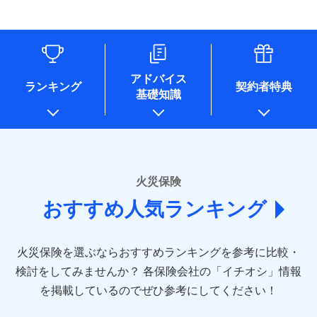
す。
連する当社および提携会社のサービスを案内、提供するため
象となる場合があります。）
水道管修理費用
リフォーム相談サービス
ドコモスマート保険ナビ編集部の評価
（なお、当社は複数の保険会社と取引があり、取得した個人
付帯サービス
※1破損・汚損の免責額5万円
※5地震火災費用の取扱いはなし
付帯サービス
住まいの緊急かけつけサービス
地震火災費用
長期優良住宅の維持保全サポートサー
情報を取引のある他の保険会社の商品・サービスをご提案す
※2水まわりトラブル、カギ開け対
※6火災・風災等の事故により建物に
ビス
るために利用させていただくことがあります。）
応、ガラス破損の場合に60分までの
損害が生じたとき、日新火災がご案内
ソニー損保の新ネット火災保険は、補償の組合せが
各種セミナーの開催のため
簡易作業無料でご提供いたします。弊
保険証券の不発行に関する特約（500
クレジットカード
する修理業者（指定工務店）が建物の
適用される割引
自由だから、必要な補償に絞って選べます。
コンサルティングサービスの実施のため
社提携業者にて24時間365日受付。受
円）
クレジットカード
修理を行います。
コンビニ払い
アドバイス
補償内容
チューリッヒ保険会社で
アンケートやキャンペーン等の実施のため
払込方法
付後、専門業者が対応に向かいます。
ランキング
契約者特典
しかも、「地震上乗せ特約（全半損時のみ）」で、
コンビニ払い
説明事項
口座振替
基礎知識
上記に係る案内・手続き・管理等付帯業務を行うため
お見積もり
払込方法
ガラス破損の対応時間は9時～20時と
その他条件
住まいのアシスタンスサービス
地震の被害にも最大100％で備えられます。
※2
募集文書番号
口座振替
銀行振込
* 当社が委託を受けている保険会社の情報は、保険会社
なります。
免責金額（自己負
銀行振込
※3クレジットカード会社の分割払い
のホームページに掲載しておりますので、ご確認くださ
チューリッヒ保険会社の
免責金額なし
WEB見積もり+メールアドレス登録後
担額）
が可能なことがあります。詳しくは各
一括払
詳細を見る
い。
から4営業日+1日以降、お客さまが決
クレジットカード会社にご確認くださ
備考
一括払
支払方法
年払い
済した時点で保険のお申し込みと完了
い。
臨時費用
支払方法
年払い
■損害保険
となります。
月払い
火災保険
見積もりや保険会社とのご契約に先立ち、当社が提供する
ソニー損害保険株式会社で
損害防止費用
月払い
あいおいニッセイ同和損害保険株式会社
募集文書番号
ドコモスマート保険ナビの利用規約と個人情報の取扱いに
お見積もり
ドコモスマート保険ナビ編集部の評価
残存物取片づけ費用
付帯される費用保
おすすめ人気ランキング
(https://www.aioinissaydowa.co.jp/)
ネット申込
クレジットカード
※3
同意いただく必要があります。詳細について、以下をご確
険金
失火見舞費用
ネット申込
アクサ損害保険株式会社 (https://www.axa-
※2
申込方法
郵送
コンビニ払い
認ください。
払込方法
direct.co.jp/)
水道管修理費用
申込方法
郵送
※3
全国の優良工務店とタッグを組み、「高品質な修理」
見積もりや保険会社とのご契約に先立ち、当社が提供する
対面
口座振替
ドコモスマート保険ナビサービス利用規約
火災保険を選ぶならおすすめランキングを参考に比較・
アニコム損害保険株式会社 (https://www.anicom-
地震火災費用
対面
ドコモスマート保険ナビの利用規約と個人情報の取扱いに
※4
と「保険金のお支払」をワンセットで提供する火災保
銀行振込
当社による個人情報の取扱いについて（プライバシー
sompo.co.jp/)
同意いただく必要があります。詳細について、以下をご確
検討をしてみませんか？
始期日
2025/10/01
各保険会社の「イチオシ」情報
険です。補償の選択は自由自在で、お申込みはPC・ス
ポリシー）
東京海上ダイレクト損害保険株式会社
その他付帯される
認ください。
始期日
2024/10/01
一括払
マホで24時間受付可能です。住宅トラブル応急サービ
を掲載しているのでぜひ参考にしてください！
修理付帯費用
ドコモスマート保険ナビ編集部の評価
費用の補償
(https://www.e-design.net/)
説明事項
※1水災料率は最低リスク区分を適用
支払方法
ドコモスマート保険ナビサービス利用規約
年払い
ス「すまいのサポート24」は水まわり、玄関カギの紛
AIG損害保険株式会社
※1破損・汚損、水ぬれは自己負担額