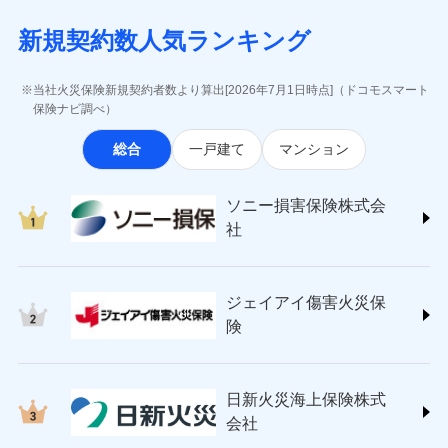
月払い
当社による個人情報の取扱いについて（プライバシー
失、ハチの巣駆除等の住宅トラブルに対応していま
インターネット割引
(https://www.aig.co.jp/sonpo)
5万円 建物が築15年以上または建築
チューリッヒのネット火災保険は
ダイレクト型でネッ
募集文書番号
ポリシー）
す。さらに大切な住まいを守るための各種サポート機
新規契約数人気ランキング
年不明の場合、風災・雹（ひょう）
ＳＢＩ損害保険株式会社
適用される割引
指定工務店割引
ト完結のお手続き・リーズナブルな保険料
に加え、
火
ネット申込
災・雪災の自己負担額は5万円
能をご用意。住まいをメンテナンスする際の無料の
(https://www.sbisonpo.co.jp/)
建築年割引
災に対する補償に加え、すべてのプランに盗難等がつ
申込方法
※2失火見舞費用の取扱いはなし
郵送
「リフォーム相談サービス」、「長期優良住宅の維持
ジェイアイ傷害火災保険株式会社
当社火災保険新規契約者数より算出[2026年7月1日時点]（ドコモスマート
いており、
社会問題などを考慮された幅広い補償が特
※3水道管修理費用の取扱いはなし
対面
保全サポートサービス」をご提供しています。
(https://www.jihoken.co.jp/)
その他条件
指定工務店特約
保険ナビ調べ）
※5
説明事項
（破損・汚損等危険補償特約で補償対
長です。
失火見舞金など付帯される費用保険金も多
ソニー損害保険株式会社
象となる場合があります。）
く、ダイレクトでありながら充実した補償が魅力で
始期日
2026/08/01
総合
一戸建て
マンション
(https://www.sonysonpo.co.jp/)
※4地震火災費用の取扱いはなし
すまいのサポート24
ドコモスマート保険ナビ編集部の評価
す。
※5火災・風災等の事故により建物に
損害保険ジャパン株式会社 (https://www.sompo-
リフォーム相談サービス
付帯サービス
※1盗難、水濡れ、騒擾（じょう）、
損害が生じたとき、日新火災がご案内
japan.co.jp/)
長期優良住宅の維持保全サポートサー
ソニー損害保険株式会
外部からの落下・飛来・衝突は自動付
する修理業者（指定工務店）が建物の
ソニー損保の新ネット火災保険は、補償の組合せが
ＳＯＭＰＯダイレクト損害保険株式会社
日新火災海上保険株式会社で
ビス
帯です。
修理を行います。
社
自由だから、必要な補償に絞って選べます。
(https://www.sompo-direct.co.jp/)
お見積もり
※2水まわりトラブル、カギ開け対
チューリッヒ保険会社 (https://www.zurich.co.jp/)
応、ガラス破損の場合に60分までの
クレジットカード
しかも、「地震上乗せ特約（全半損時のみ）」で、
募集文書番号
チューリッヒ保険会社で
東京海上日動火災保険株式会社
簡易作業無料でご提供いたします。弊
コンビニ払い
地震の被害にも最大100％で備えられます。
見積もりや保険会社とのご契約に先立ち、当社が提供する
お見積もり
払込方法
社提携業者にて24時間365日受付。受
ジェイアイ傷害火災保
(https://www.tokiomarine-nichido.co.jp/)
説明事項
口座振替
ドコモスマート保険ナビの利用規約と個人情報の取扱いに
付後、専門業者が対応に向かいます。
日新火災海上保険株式会社
険
銀行振込
ガラス破損の対応時間は9時～20時と
同意いただく必要があります。詳細について、以下をご確
チューリッヒ保険会社の
(https://www.nisshinfire.co.jp/)
なります。
認ください。
詳細を見る
ペット＆ファミリー損害保険株式会社
※3クレジットカード会社の分割払い
一括払
ドコモスマート保険ナビサービス利用規約
(https://www.petfamilyins.co.jp/)
が可能なことがあります。詳しくは各
日新火災海上保険株式
ソニー損害保険株式会社で
支払方法
年払い
ドコモスマート保険ナビ編集部の評価
三井住友海上火災保険株式会社 (https://www.ms-
当社による個人情報の取扱いについて（プライバシー
クレジットカード会社にご確認くださ
見積もりや保険会社とのご契約に先立ち、当社が提供する
お見積もり
会社
月払い
い。
ins.com/)
ポリシー）
ドコモスマート保険ナビの利用規約と個人情報の取扱いに