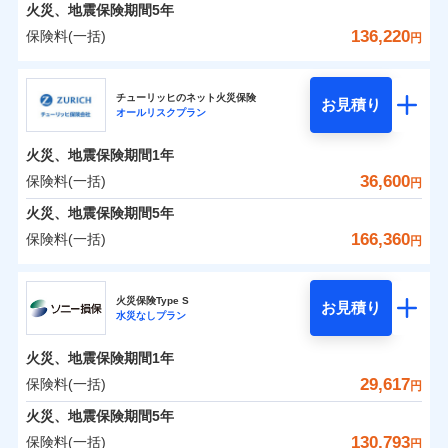
火災 1年
地震 1年
火災、地震保険期間
5年
136,220
保険料(一括)
円
0
20,689
4,950
建物
円
円
円
日新火災海上保険株式会社
チューリッヒのネット火災保険
お見積り
オールリスクプラン
0
7,345
1,650
日新火災海上保険株式会社のおすすめポイント
家財
円
円
円
火災、地震保険期間
1年
保険料（一括）内訳
01
POINT
36,600
保険料(一括)
円
火災 1年
地震 1年
火災、地震保険期間
5年
166,360
保険料(一括)
円
イチオシ
02
POINT
0
17,020
4,950
建物
円
円
円
チューリッヒ保険会社
ソニー損保の新ネット火災保険は、補償の組合せが自
火災保険Type S
お見積り
水災なしプラン
0
6,650
1,650
チューリッヒ保険会社のおすすめポイント
家財
円
由だから、必要な補償に絞って選べます。
円
円
しかも「地震上乗せ特約（全半損時のみ）」で、地震
火災、地震保険期間
1年
保険料（一括）内訳
01
POINT
の被害にも火災保険の保険金額に対して最大100％で備
29,617
保険料(一括)
円
えられます（一部損は対象外）。
火災 1年
地震 1年
火災、地震保険期間
5年
130,793
保険料(一括)
円