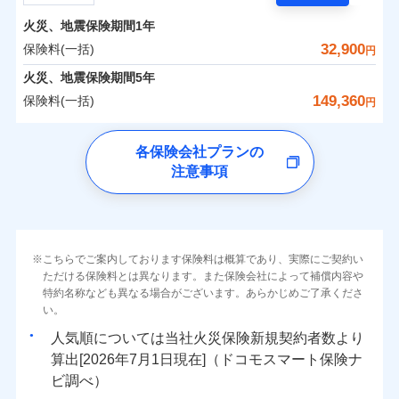
担額）
残存物取片づけ費用
付帯される費用の
サポートサービス」をご提供します。
水まわりトラブル、カギ開け対応など「住まいのア
補償
火災、地震保険期間
1年
失火見舞費用
保険料（一括）内訳
01
POINT
お家ドクター火災保険Web（すまいの保険）のお見
臨時費用
シスタンスサービス」が無料付帯
水道管修理費用
32,900
保険料(一括)
円
積もり・お申込みはネットで完結！
損害防止費用
補償の対象やお客さまの状況に応じたさまざまな割
地震火災費用
火災 1年
地震 1年
火災、地震保険期間
5年
上半期
新規契約数ランキング
ランキングをもっと見る
残存物取片づけ費用
付帯される費用保
引をご用意！
149,360
保険料(一括)
険金
円
失火見舞費用
適用される割引
建築年割引
イチオシ
02
POINT
補償の範囲
0
12,660
4,950
？
03
建物
円
POINT
円
円
当社火災保険新規契約者数より算出[
年
月]（ドコモスマート保険
水道管修理費用
チューリッヒ保険会社
ナビ調べ）
補償の範囲
付帯サービス
住まいの緊急かけつけサービス
地震火災費用
？
03
POINT
各保険会社プランの
ソニー損保の新ネット火災保険は、補償の組合せが自
注意事項
0
5,100
1,650
チューリッヒ保険会社のおすすめポイント
家財
円
由だから、必要な補償に絞って選べます。
円
円
火災
風災・雹（ひょ
保険証券の不発行に関する特約（500
クレジットカード
適用される割引
しかも「地震上乗せ特約（全半損時のみ）」で、地震
落雷
う）災、雪災
円）
コンビニ払い
保険料（一括）内訳
01
火災
補償内容
風災・雹（ひょ
POINT
破裂・爆発
払込方法
の被害にも火災保険の保険金額に対して最大100％で備
落雷
う）災、雪災
口座振替
破裂・爆発
えられます（一部損は対象外）。
その他条件
住まいのアシスタンスサービス
※2
水災
銀行振込
盗難
火災 1年
地震 1年
こちらでご案内しております保険料は概算であり、実際にご契約い
ランキングをもっと見る
水濡れ
免責金額（自己負
免責金額なし
ただける保険料とは異なります。また保険会社によって補償内容や
水災
※2
盗難
騒擾（じょう）
WEB見積もり+メールアドレス登録後
担額）
一括払
水濡れ
外部からの落下・
特約名称なども異なる場合がございます。あらかじめご了承くださ
破損・汚損
イチオシ
02
POINT
から4営業日+1日以降、お客さまが決
補償の範囲
？
0
03
20,200
4,950
POINT
建物
円
円
円
備考
騒擾（じょう）
飛来・衝突
支払方法
い。
年払い
済した時点で保険のお申し込みと完了
外部からの落下・
破損・汚損
臨時費用
となります。
月払い
飛来・衝突
まさかのときも安心！全国の優良工務店とタッグを
人気順については当社
新規契約者数より
損害防止費用
0
6,100
1,650
家財
円
組み、「高品質な修理」と「保険金のお支払」をワ
円
円
算出[
年
月
日現在]（ドコモスマート保険ナ
火災
風災・雹（ひょ
残存物取片づけ費用
付帯される費用保
ネット申込
クレジットカード
※3
落雷
う）災、雪災
ンセットで提供する火災保険です。
ビ調べ）
険金
失火見舞費用
※3
補償内容
破裂・爆発
申込方法
郵送
コンビニ払い