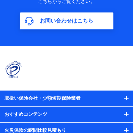
こちらからご覧ください。
保険加入の目的、保険商品の内容、保険料、保険料のお支払
方法、車のメーカーや走行距離などの情報、建物の構造や築
年数などの情報、ペットの種類や年齢などの情報などが含ま
お問い合わせはこちら
れます。
【共同して利用する者の範囲】
当社
株式会社NTTドコモ
【利用する者の利用目的】
当社又は株式会社NTTドコモが提供する保険関連サービスに
おけるユーザ登録受付および管理のため
当社又は株式会社NTTドコモと取引のあるもしくは委託を受
けている保険会社・提携会社の保険その他に関する情報を提
供するため、また維持管理等の委託業務遂行のため、またそ
れらに付帯、関連する当社、株式会社NTTドコモおよび提携
会社のサービスを案内、提供するため
取扱い保険会社・少額短期保険業者
（各サービスで取得したサービス利用履歴、ウェブサイトの
閲覧履歴、購買履歴、ご契約内容等のパーソナルデータを分
おすすめコンテンツ
析して、お客さまの趣味・嗜好・傾向に応じたサービス・商
品等に関するご提案や広告の配信等を行うことがありま
す。）
火災保険の瞬間比較見積もり
各種セミナーの開催のため