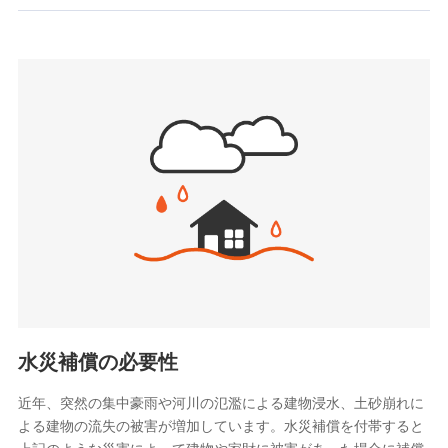
お見積もり
SBIいきいき少額短期保険会社 (https://www.i-
sedai.com/)
見積もりや保険会社とのご契約に先立ち、当社が提供する
SBIペット少額短期保険株式会社
ドコモスマート保険ナビの利用規約と個人情報の取扱いに
(https://www.sbipet-ssi.co.jp/)
同意いただく必要があります。詳細について、以下をご確
SBIリスタ少額短期保険会社
認ください。
(https://www.jishin.co.jp/)
スマートプラス少額短期保険株式会社
ドコモスマート保険ナビサービス利用規約
（https://www.smartplus-insurance.com/）
当社による個人情報の取扱いについて（プライバシー
チューリッヒ少額短期保険株式会社
ポリシー）
(https://www.zurichssi.co.jp/)
Tokio Marine X少額短期保険株式会社
(https://www.tokiomarine-x.co.jp/)
ペットメディカルサポート株式会社
(https://pshoken.co.jp/)
リトルファミリー少額短期保険株式会社
(https://www.littlefamily-ssi.com/)
水災補償の必要性
2.共同募集を行う代理店から受領する個人情報
近年、突然の集中豪雨や河川の氾濫による建物浸水、土砂崩れに
よる建物の流失の被害が増加しています。水災補償を付帯すると
郵便、電話、およびＥメール等により、当社と取引のあるも
しくは委託を受けている保険会社・提携会社の保険その他に