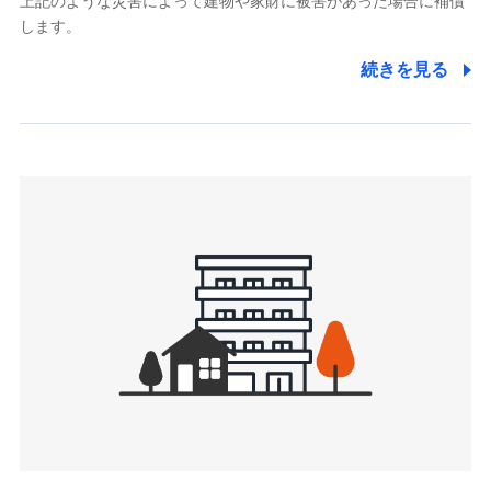
上記のような災害によって建物や家財に被害があった場合に補償
関する情報を提供し、金融商品等の契約を勧奨するため、ま
します。
た維持管理等の委託業務遂行のため、またそれらに付帯、関
連する当社および提携会社のサービスを案内、提供するため
続きを見る
（なお、当社は複数の保険会社と取引があり、取得した個人
情報を取引のある他の保険会社の商品・サービスをご提案す
るために利用させていただくことがあります。）
上記に係る連絡・手続き・管理等付帯業務を行うため
3.セミナー募集サイトから取得した個人情報
各種セミナーの案内、開催のため
上記に係る連絡・手続き・管理等付帯業務を行うため
4.家族・友達紹介にて取得した個人情報
被紹介者への連絡、及び当社と取引のあるもしくは委託を受
けている保険会社・提携会社の保険その他に関する情報を提
供し、金融商品等の契約を勧奨するため
アンケートやキャンペーン等の実施のため
上記に係る連絡・手続き・管理等付帯業務を行うため
5.通話録音にて取得する情報