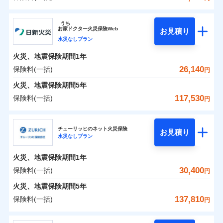
イチオシ
02
POINT
補償の範囲
？
0
03
22,000
4,950
POINT
建物
円
円
円
ソニー損害保険株式会社
うち
まさかのときも安心！全国の優良工務店とタッグを
お
家
ドクター火災保険Web
お見積り
0
8,000
1,650
ソニー損害保険株式会社のおすすめポイント
家財
円
組み、「高品質な修理」と「保険金のお支払」をワ
円
円
水災なしプラン
火災
風災・雹（ひょ
落雷
う）災、雪災
ンセットで提供する火災保険です。
火災、地震保険期間
1年
保険料（一括）内訳
01
破裂・爆発
POINT
お客さまのニーズから補償を考え、設計することで
26,140
保険料(一括)
円
合理的な保険料を実現することができます。さらに
水災
盗難
火災 1年
地震 1年
火災、地震保険期間
5年
水濡れ
各種割引が充実！
※1
騒擾（じょう）
117,530
保険料(一括)
円
大切な住まいを守るための各種サポート機能をご用
外部からの落下・
破損・汚損
イチオシ
02
POINT
0
17,581
4,950
建物
円
円
円
飛来・衝突
意、住宅トラブル応急サービス「すまいのサポート
日新火災海上保険株式会社
24」、住まいをメンテナンスする際の無料の「リフ
火災、自然災害、盗難などトータルでカバーし、大
チューリッヒのネット火災保険
お見積り
水災なしプラン
0
ォーム相談サービス」、「長期優良住宅の維持保全
5,436
1,650
日新火災海上保険株式会社のおすすめポイント
家財
円
切な住まいをお守りします！
円
円
サポートサービス」をご提供します。
水まわりトラブル、カギ開け対応など「住まいのア
火災、地震保険期間
1年
保険料（一括）内訳
01
POINT
お家ドクター火災保険Web（すまいの保険）のお見
シスタンスサービス」が無料付帯
30,400
保険料(一括)
円
積もり・お申込みはネットで完結！
補償の対象やお客さまの状況に応じたさまざまな割
火災 1年
地震 1年
火災、地震保険期間
5年
上半期
新規契約数ランキング
引をご用意！
137,810
保険料(一括)
円
イチオシ
02
POINT
補償の範囲
0
14,840
4,950
？
03
建物
円
POINT
円
円
当社火災保険新規契約者数より算出[
年
月]（ドコモスマート保険
チューリッヒ保険会社
ナビ調べ）