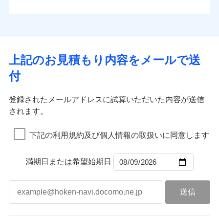
払込方法
お客さまのニーズから補償を考え、設計することで
水道管修理費用
※4
対面
口座振替
合理的な保険料を実現することができます。さらに
水災
盗難
地震火災費用
※5
銀行振込
上半期
新規契約数ランキング
水濡れ
各種割引が充実！
免責金額（自己負
始期日
2025/10/01
※1
免責金額なし
※1
騒擾（じょう）
担額）
補償内容
その他付帯される
大切な住まいを守るための各種サポート機能をご用
外部からの落下・
破損・汚損
一括払
イチオシ
02
修理付帯費用
POINT
費用の補償
当社火災保険新規契約者数より算出[
年
飛来・衝突
月]（ドコモスマート保険
意、住宅トラブル応急サービス「すまいのサポート
※1水災料率は最低リスク区分を適用
支払方法
年払い
上記のお見積もり内容をメールで送
臨時費用
ナビ調べ）
説明事項
※2雑危険（盗難を除く）および破汚
24」、住まいをメンテナンスする際の無料の「リフ
火災、自然災害、盗難などトータルでカバーし、大
月払い
損害防止費用
免責金額（自己負
損において、自己負担額5万円
インターネット割引
付
免責金額なし
ォーム相談サービス」、「長期優良住宅の維持保全
※1
切な住まいをお守りします！
担額）
残存物取片づけ費用
適用される割引
指定工務店割引
付帯される費用の
サポートサービス」をご提供します。
ネット申込
水まわりトラブル、カギ開け対応など「住まいのア
補償
募集文書番号
失火見舞費用
建築年割引
申込方法
郵送
登録されたメールアドレスに試算いただいた内容が送信
お家ドクター火災保険Web（すまいの保険）のお見
臨時費用
シスタンスサービス」が無料付帯
水道管修理費用
対面
されます。
積もり・お申込みはネットで完結！
損害防止費用
その他条件
指定工務店特約
補償の対象やお客さまの状況に応じたさまざまな割
※6
地震火災費用
上半期
新規契約数ランキング
ランキングをもっと見る
残存物取片づけ費用
付帯される費用保
引をご用意！
始期日
2026/08/01
険金
下記の利用規約及び個人情報の取扱いに同意します
失火見舞費用
すまいのサポート24
適用される割引
建築年割引
補償の範囲
？
03
POINT
当社火災保険新規契約者数より算出[
年
月]（ドコモスマート保険
水道管修理費用
リフォーム相談サービス
付帯サービス
※1破損・汚損の免責額5万円
ナビ調べ）
ドコモスマート保険ナビ編集部の評価
補償の範囲
付帯サービス
住まいの緊急かけつけサービス
地震火災費用
長期優良住宅の維持保全サポートサー
？
03
満期日または希望始期日
POINT
※2水まわりトラブル、カギ開け対
ビス
応、ガラス破損の場合に60分までの
火災
風災・雹（ひょ
簡易作業無料でご提供いたします。弊
保険証券の不発行に関する特約（500
クレジットカード
ソニー損保の新ネット火災保険は、補償の組合せが
適用される割引
落雷
う）災、雪災
社提携業者にて24時間365日受付。受
円）
クレジットカード
コンビニ払い
火災
補償内容
風災・雹（ひょ
破裂・爆発
自由だから、必要な補償に絞って選べます。
払込方法
付後、専門業者が対応に向かいます。
落雷
コンビニ払い
う）災、雪災
説明事項
口座振替
払込方法
ガラス破損の対応時間は9時～20時と
しかも、「地震上乗せ特約（全半損時のみ）」で、
破裂・爆発
その他条件
住まいのアシスタンスサービス
※2
口座振替
水災
銀行振込
盗難
なります。