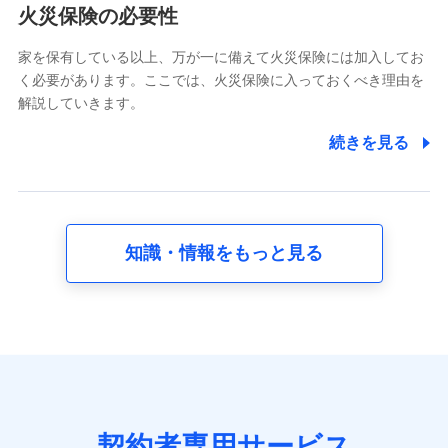
電話対応の品質向上およびお問合せ内容の正確な把握のため
火災保険の必要性
家を保有している以上、万が一に備えて火災保険には加入してお
6.採用応募者の個人情報
く必要があります。ここでは、火災保険に入っておくべき理由を
採用選考および入社手続を実施するため
解説していきます。
7.社員（従業者）の個人情報
続きを見る
人事･勤怠･健康・労務等の管理、給与支給、福利厚生・採用
退職関連処理等の各種手続きのため、当社と従業員または従
業員同士の連絡のため
知識・情報をもっと見る
8.取引先個人情報
取引先としての選定業務、営業情報の提供業務、契約締結手
続き業務、取引管理業務、およびこれらに準ずる業務の遂行
のため
9.お問い合わせ情報
各種お問い合わせに対応するため
契約者専用サービス