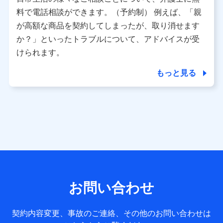
利用情報
料で電話相談ができます。（予約制） 例えば、「親
当社又は株式会社NTTドコモが提供する各種サービスなどの
ご契約・ご利用などに関する情報。例として、当社又は株式
が高額な商品を契約してしまったが、取り消せます
会社NTTドコモが提供する各種サービスのご契約状態・ご利
か？」といったトラブルについて、アドバイスが受
用履歴インターネット利用時の行動に関する情報、アプリケ
ーション利用時の行動に関する情報、購入されたサービスや
けられます。
商品の名称・購入場所・決済に関する情報、アンケートの回
答に関する情報などが含まれます。
もっと見る
保険関連サービス情報
当社又は株式会社NTTドコモが提供する保険関連サービスに
関して取得し、又は保有する情報。例として、見積請求受付
時、資料請求受付時又はユーザー登録受付時に提供いただい
た情報（氏名、住所、生年月日、性別、保険契約者と被保険
者の関係、保険加入の目的、保険商品の内容、保険料、保険
料のお支払方法、車のメーカーや走行距離などの情報、建物
の構造や築年数などの情報、ペットの種類や年齢など）及び
お客様との応対記録 （お客様に提示した比較見積の試算結
果情報、メールマガジンを提供した際のメール内容や送信履
歴の情報及び保険の更改案内等を提供した際のメール内容や
送信履歴などの情報）が含まれます。
お問い合わせ
保険契約情報
当社又は株式会社NTTドコモが取得し、又は保有する保険契
約に関する情報。例として、保険契約者及び被保険者の氏
契約内容変更、事故のご連絡、その他のお問い合わせは
名、住所、生年月日、性別、保険契約者と被保険者の関係、