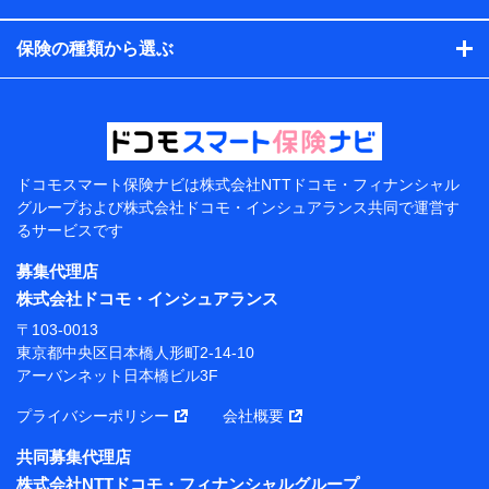
コンサルティングサービスの実施のため
アンケートやキャンペーン等の実施のため
保険の種類から選ぶ
上記に係る案内・手続き・管理等付帯業務を行うため
【当該個人データの管理について責任を有する者の名
称・住所・代表者名】
当該個人データを取り扱う各共同利用者（詳細は次のと
おり）
ドコモスマート保険ナビは
株式会社NTTドコモ・フィナンシャル
東京都千代田区永田町2丁目11番1号 山王パークタワー
グループおよび
株式会社ドコモ・インシュアランス共同で
運営す
株式会社NTTドコモ 代表取締役社長 前田 義晃
るサービスです
東京都中央区日本橋人形町2-14-10 アーバンネット日
募集代理店
本橋ビル 3F
株式会社ドコモ・インシュアランス
株式会社ドコモ・インシュアランス 代表取締役社
〒103-0013
長 吉村 忠義
東京都中央区日本橋人形町2-14-10
アーバンネット日本橋ビル3F
※ 当社および株式会社NTTドコモは、お客さまの情報
を利用させていただくにあたっては、「NTTドコモ パー
プライバシーポリシー
会社概要
ソナルデータ憲章」に定める行動原則を順守します 。
※ パーソナルデータダッシュボードの「第三者提供の
共同募集代理店
管理」の設定状態にかかわらず、共同利用する場合があ
株式会社NTTドコモ・フィナンシャルグループ