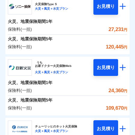
補償の範囲
？
03
POINT
ソニー損保の新ネット火災保険は、補償の組合せが自
火災保険Type S
お見積り
火災＋風災＋水災プラン
0
4,700
1,650
チューリッヒ保険会社のおすすめポイント
家財
円
由だから、必要な補償に絞って選べます。
円
円
火災
風災・雹（ひょ
しかも「地震上乗せ特約（全半損時のみ）」で、地震
落雷
う）災、雪災
火災、地震保険期間
1年
保険料（一括）内訳
01
火災
風災・雹（ひょ
POINT
破裂・爆発
の被害にも火災保険の保険金額に対して最大100％で備
落雷
う）災、雪災
27,231
保険料(一括)
円
破裂・爆発
えられます（一部損は対象外）。
水災
盗難
火災 1年
地震 1年
火災、地震保険期間
5年
ランキングをもっと見る
水濡れ
※1
水災
盗難
騒擾（じょう）
120,445
保険料(一括)
円
水濡れ
外部からの落下・
破損・汚損
イチオシ
02
POINT
補償の範囲
？
0
03
18,250
4,950
POINT
建物
円
円
円
騒擾（じょう）
飛来・衝突
ソニー損害保険株式会社
外部からの落下・
破損・汚損
うち
飛来・衝突
まさかのときも安心！全国の優良工務店とタッグを
お
家
ドクター火災保険Web
お見積り
0
5,550
1,650
ソニー損害保険株式会社のおすすめポイント
家財
円
組み、「高品質な修理」と「保険金のお支払」をワ
円
円
火災＋風災＋水災プラン
火災
風災・雹（ひょ
落雷
う）災、雪災
ンセットで提供する火災保険です。
火災、地震保険期間
1年
保険料（一括）内訳
01
補償内容
破裂・爆発
POINT
お客さまのニーズから補償を考え、設計することで
24,360
保険料(一括)
円
合理的な保険料を実現することができます。さらに
水災
盗難
火災 1年
地震 1年
火災、地震保険期間
5年
上半期
新規契約数ランキング
水濡れ
各種割引が充実！
免責金額（自己負
免責金額なし
※2
騒擾（じょう）
109,670
保険料(一括)
担額）
円
補償内容
大切な住まいを守るための各種サポート機能をご用
外部からの落下・
破損・汚損
イチオシ
02
POINT
0
16,049
4,950
建物
円
円
円
当社火災保険新規契約者数より算出[
年
飛来・衝突
月]（ドコモスマート保険
意、住宅トラブル応急サービス「すまいのサポート
日新火災海上保険株式会社
臨時費用
ナビ調べ）
24」、住まいをメンテナンスする際の無料の「リフ
火災、自然災害、盗難などトータルでカバーし、大
チューリッヒのネット火災保険
お見積り
損害防止費用
免責金額（自己負
火災＋風災＋水災プラン
免責金額なし
0
ォーム相談サービス」、「長期優良住宅の維持保全
4,582
1,650
日新火災海上保険株式会社のおすすめポイント
※1
家財
円
切な住まいをお守りします！
円
円