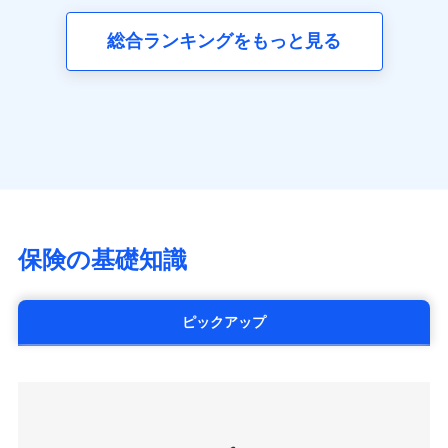
三井ダイレクト損害保険株式会社
全国の優良工務店とタッグを組み、「高品質な修理」
同意いただく必要があります。詳細について、以下をご確
ネット申込
募集文書番号
(https://www.mitsui-direct.co.jp/)
見積もりや保険会社とのご契約に先立ち、当社が提供する
認ください。
と「保険金のお支払」をワンセットで提供する火災保
総合ランキングをもっと見る
申込方法
郵送
ドコモスマート保険ナビの利用規約と個人情報の取扱いに
険です。補償の選択は自由自在で、お申込みはPC・ス
ドコモスマート保険ナビサービス利用規約
対面
同意いただく必要があります。詳細について、以下をご確
■生命保険
マホで24時間受付可能です。住宅トラブル応急サービ
当社による個人情報の取扱いについて（プライバシー
認ください。
アクサ生命保険株式会社
ス「すまいのサポート24」は水まわり、玄関カギの紛
ポリシー）
始期日
2024/10/01
（https://www.axa.co.jp/）
ドコモスマート保険ナビサービス利用規約
失、ハチの巣駆除等の住宅トラブルに対応していま
SBI生命保険株式会社（https://www.sbilife.co.jp/）
当社による個人情報の取扱いについて（プライバシー
す。さらに大切な住まいを守るための各種サポート機
※1損害割合が30%未満の場合は定率
FWD生命保険株式会社
ドコモスマート保険ナビ編集部の評価
ポリシー）
払、水災料率は最低リスク区分を適用
能をご用意。住まいをメンテナンスする際の無料の
（https://www.fwdlife.co.jp/）
※2失火見舞費用の取扱いはなし
「リフォーム相談サービス」、「長期優良住宅の維持
ソニー生命保険株式会社
※3水道管修理費用の取扱いはなし
チューリッヒのネット火災保険は
ダイレクト型でネッ
保全サポートサービス」をご提供しています。
（https://www.sonylife.co.jp）
説明事項
※4地震火災費用の取扱いはなし
ト完結のお手続き・リーズナブルな保険料
に加え、
火
SOMPOひまわり生命保険株式会社
保険の基礎知識
※5火災・風災等の事故により建物に
災に対する補償に加え、すべてのプランに盗難等がつ
（https://www.himawari-life.co.jp/）
損害が生じたとき、日新火災がご案内
いており、
社会問題などを考慮された幅広い補償が特
する修理業者（指定工務店）が建物の
第一ネオ生命保険株式会社
修理を行います。
長です。
失火見舞金など付帯される費用保険金も多
（https://neofirst.co.jp/）
ピックアップ
く、ダイレクトでありながら充実した補償が魅力で
大樹生命保険株式会社（https://www.taiju-
日新火災海上保険株式会社で
募集文書番号
life.co.jp）
お見積もり
す。
太陽生命保険株式会社（https://www.taiyo-
seimei.co.jp）
見積もりや保険会社とのご契約に先立ち、当社が提供する
チューリッヒ生命保険株式会社
ドコモスマート保険ナビの利用規約と個人情報の取扱いに