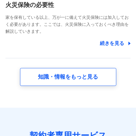
電話対応の品質向上およびお問合せ内容の正確な把握のため
火災保険の必要性
家を保有している以上、万が一に備えて火災保険には加入してお
6.採用応募者の個人情報
く必要があります。ここでは、火災保険に入っておくべき理由を
採用選考および入社手続を実施するため
解説していきます。
7.社員（従業者）の個人情報
続きを見る
人事･勤怠･健康・労務等の管理、給与支給、福利厚生・採用
退職関連処理等の各種手続きのため、当社と従業員または従
業員同士の連絡のため
知識・情報をもっと見る
8.取引先個人情報
取引先としての選定業務、営業情報の提供業務、契約締結手
続き業務、取引管理業務、およびこれらに準ずる業務の遂行
のため
9.お問い合わせ情報
各種お問い合わせに対応するため
契約者専用サービス