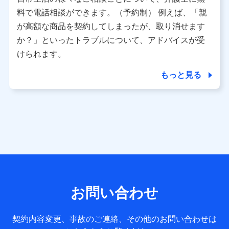
利用情報
料で電話相談ができます。（予約制） 例えば、「親
当社又は株式会社NTTドコモが提供する各種サービスなどの
ご契約・ご利用などに関する情報。例として、当社又は株式
が高額な商品を契約してしまったが、取り消せます
会社NTTドコモが提供する各種サービスのご契約状態・ご利
か？」といったトラブルについて、アドバイスが受
用履歴インターネット利用時の行動に関する情報、アプリケ
ーション利用時の行動に関する情報、購入されたサービスや
けられます。
商品の名称・購入場所・決済に関する情報、アンケートの回
答に関する情報などが含まれます。
もっと見る
保険関連サービス情報
当社又は株式会社NTTドコモが提供する保険関連サービスに
関して取得し、又は保有する情報。例として、見積請求受付
時、資料請求受付時又はユーザー登録受付時に提供いただい
た情報（氏名、住所、生年月日、性別、保険契約者と被保険
者の関係、保険加入の目的、保険商品の内容、保険料、保険
料のお支払方法、車のメーカーや走行距離などの情報、建物
の構造や築年数などの情報、ペットの種類や年齢など）及び
お客様との応対記録 （お客様に提示した比較見積の試算結
果情報、メールマガジンを提供した際のメール内容や送信履
歴の情報及び保険の更改案内等を提供した際のメール内容や
送信履歴などの情報）が含まれます。
お問い合わせ
保険契約情報
当社又は株式会社NTTドコモが取得し、又は保有する保険契
約に関する情報。例として、保険契約者及び被保険者の氏
契約内容変更、事故のご連絡、その他のお問い合わせは
名、住所、生年月日、性別、保険契約者と被保険者の関係、