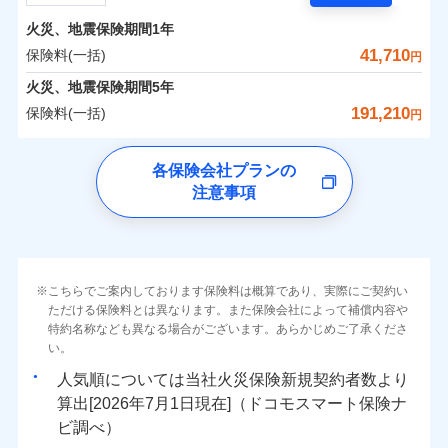
担額）
残存物取片づけ費用
付帯される費用の
サポートサービス」をご提供します。
水まわりトラブル、カギ開け対応など「住まいのア
補償
火災、地震保険期間
1年
失火見舞費用
保険料（一括）内訳
01
POINT
お家ドクター火災保険Web（すまいの保険）のお見
臨時費用
シスタンスサービス」が無料付帯
水道管修理費用
41,710
保険料(一括)
円
積もり・お申込みはネットで完結！
損害防止費用
補償の対象やお客さまの状況に応じたさまざまな割
地震火災費用
火災 1年
地震 1年
火災、地震保険期間
5年
上半期
新規契約数ランキング
ランキングをもっと見る
残存物取片づけ費用
付帯される費用保
引をご用意！
191,210
保険料(一括)
険金
円
失火見舞費用
適用される割引
建築年割引
イチオシ
02
POINT
補償の範囲
-
10,620
15,530
？
03
建物
POINT
円
円
当社火災保険新規契約者数より算出[
年
月]（ドコモスマート保険
水道管修理費用
チューリッヒ保険会社
ナビ調べ）
補償の範囲
付帯サービス
住まいの緊急かけつけサービス
地震火災費用
？
03
POINT
各保険会社プランの
ソニー損保の新ネット火災保険は、補償の組合せが自
注意事項
-
4,000
5,180
チューリッヒ保険会社のおすすめポイント
家財
由だから、必要な補償に絞って選べます。
円
円
火災
風災・雹（ひょ
保険証券の不発行に関する特約（500
クレジットカード
適用される割引
しかも「地震上乗せ特約（全半損時のみ）」で、地震
落雷
う）災、雪災
円）
コンビニ払い
保険料（一括）内訳
01
火災
補償内容
風災・雹（ひょ
POINT
破裂・爆発
払込方法
の被害にも火災保険の保険金額に対して最大100％で備
落雷
う）災、雪災
口座振替
破裂・爆発
えられます（一部損は対象外）。
その他条件
住まいのアシスタンスサービス
※2
水災
銀行振込
盗難
火災 1年
地震 1年
こちらでご案内しております保険料は概算であり、実際にご契約い
ランキングをもっと見る
水濡れ
免責金額（自己負
免責金額なし
ただける保険料とは異なります。また保険会社によって補償内容や
水災
※2
盗難
騒擾（じょう）
WEB見積もり+メールアドレス登録後
担額）
一括払
水濡れ
外部からの落下・
特約名称なども異なる場合がございます。あらかじめご了承くださ
破損・汚損
イチオシ
02
POINT
から4営業日+1日以降、お客さまが決
補償の範囲
？
0
03
16,150
15,530
POINT
建物
円
円
円
備考
騒擾（じょう）
飛来・衝突
支払方法
い。
年払い
済した時点で保険のお申し込みと完了
外部からの落下・
破損・汚損
臨時費用
となります。
月払い
飛来・衝突
まさかのときも安心！全国の優良工務店とタッグを
人気順については当社
新規契約者数より
損害防止費用
0
4,850
5,180
家財
円
組み、「高品質な修理」と「保険金のお支払」をワ
円
円
算出[
年
月
日現在]（ドコモスマート保険ナ
火災
風災・雹（ひょ
残存物取片づけ費用
付帯される費用保
ネット申込
クレジットカード
※3
落雷
う）災、雪災
ンセットで提供する火災保険です。
ビ調べ）
険金
失火見舞費用
※3
補償内容
破裂・爆発
申込方法
郵送
コンビニ払い