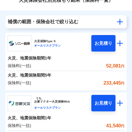
火災保険会社別見積もり結果（保険料一覧）
補償の範囲・保険会社で絞り込む
火災保険Type S
お見積り
オールリスクプラン
火災、地震保険期間
1年
52,081
保険料(一括)
円
火災、地震保険期間
5年
233,445
保険料(一括)
円
ソニー損害保険株式会社
うち
お
家
ドクター火災保険Web
お見積り
ソニー損害保険株式会社のおすすめポイント
オールリスクプラン
火災、地震保険期間
1年
保険料（一括）内訳
01
POINT
41,540
保険料(一括)
円