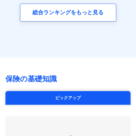
三井ダイレクト損害保険株式会社
全国の優良工務店とタッグを組み、「高品質な修理」
同意いただく必要があります。詳細について、以下をご確
ネット申込
募集文書番号
(https://www.mitsui-direct.co.jp/)
見積もりや保険会社とのご契約に先立ち、当社が提供する
認ください。
と「保険金のお支払」をワンセットで提供する火災保
総合ランキングをもっと見る
申込方法
郵送
ドコモスマート保険ナビの利用規約と個人情報の取扱いに
険です。補償の選択は自由自在で、お申込みはPC・ス
ドコモスマート保険ナビサービス利用規約
対面
同意いただく必要があります。詳細について、以下をご確
■生命保険
マホで24時間受付可能です。住宅トラブル応急サービ
当社による個人情報の取扱いについて（プライバシー
認ください。
アクサ生命保険株式会社
ス「すまいのサポート24」は水まわり、玄関カギの紛
ポリシー）
始期日
2024/10/01
（https://www.axa.co.jp/）
ドコモスマート保険ナビサービス利用規約
失、ハチの巣駆除等の住宅トラブルに対応していま
SBI生命保険株式会社（https://www.sbilife.co.jp/）
当社による個人情報の取扱いについて（プライバシー
す。さらに大切な住まいを守るための各種サポート機
※1損害割合が30%未満の場合は定率
FWD生命保険株式会社
ドコモスマート保険ナビ編集部の評価
ポリシー）
払、水災料率は最低リスク区分を適用
能をご用意。住まいをメンテナンスする際の無料の
（https://www.fwdlife.co.jp/）
※2失火見舞費用の取扱いはなし
「リフォーム相談サービス」、「長期優良住宅の維持
ソニー生命保険株式会社
※3水道管修理費用の取扱いはなし
チューリッヒのネット火災保険は
ダイレクト型でネッ
保全サポートサービス」をご提供しています。
（https://www.sonylife.co.jp）
説明事項
※4地震火災費用の取扱いはなし
ト完結のお手続き・リーズナブルな保険料
に加え、
火
SOMPOひまわり生命保険株式会社
保険の基礎知識
※5火災・風災等の事故により建物に
災に対する補償に加え、すべてのプランに盗難等がつ
（https://www.himawari-life.co.jp/）
損害が生じたとき、日新火災がご案内
いており、
社会問題などを考慮された幅広い補償が特
する修理業者（指定工務店）が建物の
第一ネオ生命保険株式会社
修理を行います。
長です。
失火見舞金など付帯される費用保険金も多
（https://neofirst.co.jp/）
ピックアップ
く、ダイレクトでありながら充実した補償が魅力で
大樹生命保険株式会社（https://www.taiju-
日新火災海上保険株式会社で
募集文書番号
life.co.jp）
お見積もり
す。
太陽生命保険株式会社（https://www.taiyo-
seimei.co.jp）
見積もりや保険会社とのご契約に先立ち、当社が提供する
チューリッヒ生命保険株式会社
ドコモスマート保険ナビの利用規約と個人情報の取扱いに