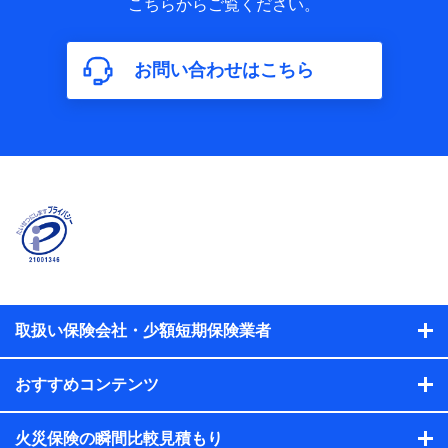
こちらからご覧ください。
保険加入の目的、保険商品の内容、保険料、保険料のお支払
方法、車のメーカーや走行距離などの情報、建物の構造や築
年数などの情報、ペットの種類や年齢などの情報などが含ま
お問い合わせはこちら
れます。
【共同して利用する者の範囲】
当社
株式会社NTTドコモ
【利用する者の利用目的】
当社又は株式会社NTTドコモが提供する保険関連サービスに
おけるユーザ登録受付および管理のため
当社又は株式会社NTTドコモと取引のあるもしくは委託を受
けている保険会社・提携会社の保険その他に関する情報を提
供するため、また維持管理等の委託業務遂行のため、またそ
れらに付帯、関連する当社、株式会社NTTドコモおよび提携
会社のサービスを案内、提供するため
取扱い保険会社・少額短期保険業者
（各サービスで取得したサービス利用履歴、ウェブサイトの
閲覧履歴、購買履歴、ご契約内容等のパーソナルデータを分
おすすめコンテンツ
析して、お客さまの趣味・嗜好・傾向に応じたサービス・商
品等に関するご提案や広告の配信等を行うことがありま
す。）
火災保険の瞬間比較見積もり
各種セミナーの開催のため