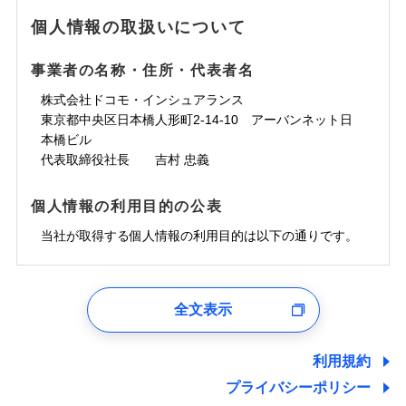
地震の被害にも最大100％で備えられます。
ランキングをもっと見る
水濡れ
免責金額（自己負
銀行振込
※3クレジットカード会社の分割払い
※1
免責金額なし
水災
※1
盗難
騒擾（じょう）
個人情報の取扱いについて
WEB見積もり+メールアドレス登録後
担額）
が可能なことがあります。詳しくは各
一括払
水濡れ
外部からの落下・
破損・汚損
から4営業日+1日以降、お客さまが決
※1
クレジットカード会社にご確認くださ
備考
騒擾（じょう）
一括払
飛来・衝突
支払方法
年払い
済した時点で保険のお申し込みと完了
外部からの落下・
破損・汚損
い。
事業者の名称・住所・代表者名
臨時費用
支払方法
年払い
となります。
月払い
飛来・衝突
損害防止費用
月払い
株式会社ドコモ・インシュアランス
ソニー損害保険株式会社で
募集文書番号
残存物取片づけ費用
付帯される費用保
ネット申込
クレジットカード
東京都中央区日本橋人形町2-14-10 アーバンネット日
※3
お見積もり
険金
失火見舞費用
ネット申込
※2
補償内容
申込方法
本橋ビル
郵送
コンビニ払い
払込方法
水道管修理費用
申込方法
郵送
※3
代表取締役社長 吉村 忠義
対面
口座振替
見積もりや保険会社とのご契約に先立ち、当社が提供する
地震火災費用
対面
※4
銀行振込
上半期
新規契約数ランキング
免責金額（自己負
ドコモスマート保険ナビの利用規約と個人情報の取扱いに
始期日
2025/10/01
免責金額なし
個人情報の利用目的の公表
担額）
同意いただく必要があります。詳細について、以下をご確
補償内容
その他付帯される
始期日
2024/10/01
一括払
修理付帯費用
ドコモスマート保険ナビ編集部の評価
費用の補償
認ください。
当社火災保険新規契約者数より算出[
当社が取得する個人情報の利用目的は以下の通りです。
年
月]（ドコモスマート保険
※1雑危険（盗難を除く）および破汚
支払方法
年払い
説明事項
臨時費用
ナビ調べ）
損において、自己負担額5万円
※1損害割合が30%未満の場合は定率
ドコモスマート保険ナビサービス利用規約
月払い
損害防止費用
免責金額（自己負
インターネット割引
払、水災料率は最低リスク区分を適用
チューリッヒのネット火災保険は
ダイレクト型でネッ
1.見積請求受付時、資料請求受付時、ユーザー登録受
免責金額なし
当社による個人情報の取扱いについて（プライバシー
担額）
※2破損・汚損、水ぬれは自己負担額
残存物取片づけ費用
適用される割引
指定工務店割引
付時
付帯される費用の
募集文書番号
ト完結のお手続き・リーズナブルな保険料
に加え、
火
ポリシー）
ネット申込
全文表示
5万円 建物が築15年以上または建築
補償
失火見舞費用
建築年割引
災に対する補償に加え、すべてのプランに盗難等がつ
ユーザー登録受付および、管理のため
申込方法
年不明の場合、風災・雹（ひょう）
郵送
臨時費用
水道管修理費用
郵便、電話、およびＥメール等により、当社と取引のあるも
いており、
社会問題などを考慮された幅広い補償が特
災・雪災の自己負担額は5万円
対面
損害防止費用
しくは委託を受けている保険会社・提携会社の保険その他に
その他条件
指定工務店特約
※5
利用規約
地震火災費用
※3失火見舞費用の取扱いはなし
長です。
失火見舞金など付帯される費用保険金も多
ランキングをもっと見る
関する情報を提供し、金融商品等の契約を勧奨するため、ま
残存物取片づけ費用
付帯される費用保
説明事項
※4水道管修理費用の取扱いはなし
プライバシーポリシー
く、ダイレクトでありながら充実した補償が魅力で
始期日
2026/08/01
た維持管理等の委託業務遂行のため、またそれらに付帯、関
険金
（破損・汚損等危険補償特約で補償対
失火見舞費用
すまいのサポート24
適用される割引
建築年割引