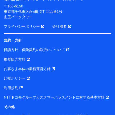
ります。
〒100-6150
※ dポイントクラブ会員ではないお客さま（2019年12
東京都千代田区永田町2丁目11番1号
月11日以降、一度もdポイントクラブ会員であったこと
山王パークタワー
がないお客さまに限る）に関する、2019年12月10日以
前に取得した個人データは、こちら の利用目的の範囲内
プライバシーポリシー
会社概要
に限って共同利用します。
規約・方針
当社は株式会社NTTドコモ・フィナンシャルグループ
との間で、以下のとおり個人データを共同利用しま
勧誘方針・保険契約の取扱いについて
す。
推奨販売方針
【共同して利用される利用データの項目】
当社または株式会社NTTドコモ・フィナンシャルグルー
お客さま本位の業務運営方針
プがサービス提供等を通じて取得した、以下の情報など
比較ポリシー
の個人データ
基本情報
利用規約
氏名、電話番号、メールアドレス、お客さまの識別子、属
NTTドコモグループカスタマーハラスメントに対する基本方針
性、連絡先、dポイントサービスのご利用に関する情報。例
として、dポイントカード番号、性別、年齢、家族構成、住
その他
所、dポイント残高、dポイント利用履歴などが含まれます。
利用情報