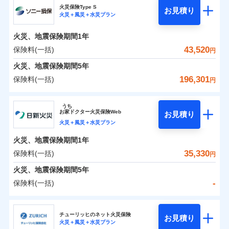
補償の範囲
？
03
POINT
ソニー損保の新ネット火災保険は、補償の組合せが自
火災保険Type S
お見積り
火災＋風災＋水災プラン
-
3,600
5,180
チューリッヒ保険会社のおすすめポイント
家財
由だから、必要な補償に絞って選べます。
円
円
火災
風災・雹（ひょ
しかも「地震上乗せ特約（全半損時のみ）」で、地震
落雷
う）災、雪災
火災、地震保険期間
1年
保険料（一括）内訳
01
火災
風災・雹（ひょ
POINT
破裂・爆発
の被害にも火災保険の保険金額に対して最大100％で備
落雷
う）災、雪災
43,520
保険料(一括)
円
破裂・爆発
えられます（一部損は対象外）。
水災
盗難
火災 1年
地震 1年
火災、地震保険期間
5年
ランキングをもっと見る
水濡れ
※1
水災
盗難
騒擾（じょう）
196,301
保険料(一括)
円
水濡れ
外部からの落下・
破損・汚損
イチオシ
02
POINT
補償の範囲
？
0
03
14,200
15,530
POINT
建物
円
円
円
騒擾（じょう）
飛来・衝突
ソニー損害保険株式会社
外部からの落下・
破損・汚損
うち
飛来・衝突
まさかのときも安心！全国の優良工務店とタッグを
お
家
ドクター火災保険Web
お見積り
0
4,300
5,180
ソニー損害保険株式会社のおすすめポイント
家財
円
組み、「高品質な修理」と「保険金のお支払」をワ
円
円
火災＋風災＋水災プラン
火災
風災・雹（ひょ
落雷
う）災、雪災
ンセットで提供する火災保険です。
火災、地震保険期間
1年
保険料（一括）内訳
01
補償内容
破裂・爆発
POINT
お客さまのニーズから補償を考え、設計することで
35,330
保険料(一括)
円
合理的な保険料を実現することができます。さらに
水災
盗難
火災 1年
地震 1年
火災、地震保険期間
5年
上半期
新規契約数ランキング
水濡れ
各種割引が充実！
免責金額（自己負
免責金額なし
※2
騒擾（じょう）
-
保険料(一括)
担額）
補償内容
大切な住まいを守るための各種サポート機能をご用
外部からの落下・
破損・汚損
イチオシ
02
POINT
0
18,794
15,530
建物
円
円
円
当社火災保険新規契約者数より算出[
年
飛来・衝突
月]（ドコモスマート保険
意、住宅トラブル応急サービス「すまいのサポート
日新火災海上保険株式会社
臨時費用
ナビ調べ）
24」、住まいをメンテナンスする際の無料の「リフ
火災、自然災害、盗難などトータルでカバーし、大
チューリッヒのネット火災保険
お見積り
損害防止費用
免責金額（自己負
火災＋風災＋水災プラン
免責金額なし
0
ォーム相談サービス」、「長期優良住宅の維持保全
4,016
5,180
日新火災海上保険株式会社のおすすめポイント
※1
家財
円
切な住まいをお守りします！
円
円