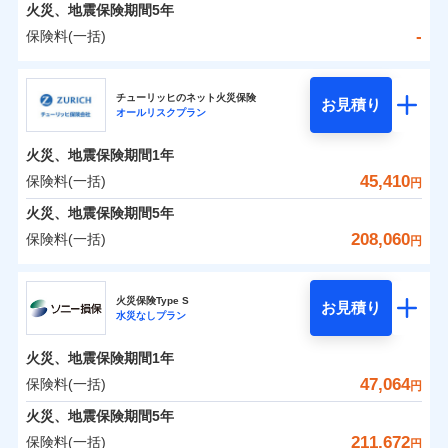
火災 1年
地震 1年
火災、地震保険期間
5年
-
保険料(一括)
0
24,600
15,530
建物
円
円
円
日新火災海上保険株式会社
チューリッヒのネット火災保険
お見積り
オールリスクプラン
0
6,771
5,180
日新火災海上保険株式会社のおすすめポイント
家財
円
円
円
火災、地震保険期間
1年
保険料（一括）内訳
01
POINT
45,410
保険料(一括)
円
火災 1年
地震 1年
火災、地震保険期間
5年
208,060
保険料(一括)
円
イチオシ
02
POINT
-
15,280
15,530
建物
円
円
チューリッヒ保険会社
ソニー損保の新ネット火災保険は、補償の組合せが自
火災保険Type S
お見積り
水災なしプラン
-
5,550
5,180
チューリッヒ保険会社のおすすめポイント
家財
由だから、必要な補償に絞って選べます。
円
円
しかも「地震上乗せ特約（全半損時のみ）」で、地震
火災、地震保険期間
1年
保険料（一括）内訳
01
POINT
の被害にも火災保険の保険金額に対して最大100％で備
47,064
保険料(一括)
円
えられます（一部損は対象外）。
火災 1年
地震 1年
火災、地震保険期間
5年
211,672
保険料(一括)
円