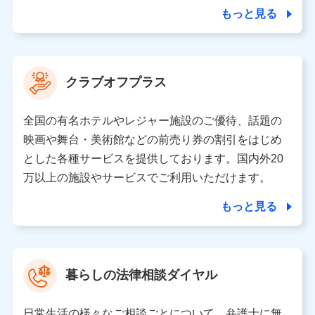
合を除き、第三者に提供いたしません。
もっと見る
業務の委託
当社は利用目的の達成に必要な範囲内において個人情報
クラブオフプラス
の取り扱いの全部または一部を委託する場合がありま
す。
全国の有名ホテルやレジャー施設のご優待、話題の
個人データの共同利用
映画や舞台・美術館などの前売り券の割引をはじめ
とした各種サービスを提供しております。国内外20
当社は株式会社NTTドコモとの間で、以下のとおり個
人データを共同利用します。
万以上の施設やサービスでご利用いただけます。
【共同して利用される利用データの項目】
もっと見る
当社又は株式会社NTTドコモがサービス提供等を通じて
取得した、以下の情報などの個人データ
基本情報
氏名、電話番号、メールアドレス、お客さまの識別子、属
暮らしの法律相談ダイヤル
性、連絡先、dポイントサービスのご利用に関する情報。例
として、dポイントカード番号、性別、年齢、家族構成、住
所、dポイント残高、dポイント利用履歴などが含まれます。
日常生活の様々なご相談ごとについて、弁護士に無