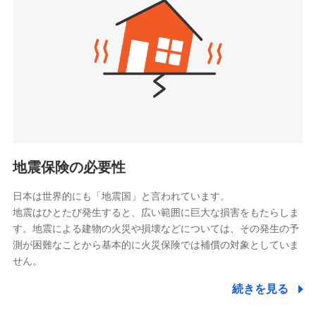
（https://www.zurichlife.co.jp/）
同意いただく必要があります。詳細について、以下をご確
東京海上日動あんしん生命保険株式会社
チューリッヒ保険会社で
認ください。
ドコモスマート保険ナビ編集部の評価
（https://www.tmn-anshin.co.jp/）
お見積もり
ドコモスマート保険ナビサービス利用規約
なないろ生命保険株式会社
（https://www.nanairolife.co.jp/）
当社による個人情報の取扱いについて（プライバシー
チューリッヒ保険会社の
全国の優良工務店とタッグを組み、「高品質な修理」
ポリシー）
日本生命保険相互会社
詳細を見る
と「保険金のお支払」をワンセットで提供する火災保
（https://www.nissay.co.jp）
険です。補償の選択は自由自在で、お申込みはPC・ス
はなさく生命保険株式会社
マホで24時間受付可能です。住宅トラブル応急サービ
見積もりや保険会社とのご契約に先立ち、当社が提供する
（https://www.life8739.co.jp/）
ドコモスマート保険ナビの利用規約と個人情報の取扱いに
ス「すまいのサポート24」は水まわり、玄関カギの紛
マニュライフ生命保険株式会社
同意いただく必要があります。詳細について、以下をご確
失、ハチの巣駆除等の住宅トラブルに対応していま
（https://www.manulife.co.jp/）
地震保険の必要性
認ください。
す。さらに大切な住まいを守るための各種サポート機
三井住友海上あいおい生命保険株式会社
ドコモスマート保険ナビサービス利用規約
能をご用意。住まいをメンテナンスする際の無料の
（https://www.msa-life.co.jp/）
日本は世界的にも「地震国」と言われています。
メットライフ生命株式会社
当社による個人情報の取扱いについて（プライバシー
「リフォーム相談サービス」、「長期優良住宅の維持
地震はひとたび発生すると、広い範囲に巨大な損害をもたらしま
(https://www.metlife.co.jp/)
ポリシー）
保全サポートサービス」をご提供しています。
す。地震による建物の火災や損壊などについては、その発生の予
メディケア生命保険株式会社
測が困難なことから基本的に火災保険では補償の対象としていま
（https://www.medicarelife.com/）
せん。
■少額短期保険
続きを見る
株式会社アシロ少額短期保険
日新火災海上保険株式会社で
(https://kailash.co.jp/)