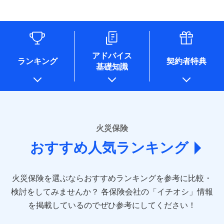
す。
連する当社および提携会社のサービスを案内、提供するため
象となる場合があります。）
水道管修理費用
リフォーム相談サービス
ドコモスマート保険ナビ編集部の評価
（なお、当社は複数の保険会社と取引があり、取得した個人
付帯サービス
※1破損・汚損の免責額5万円
※5地震火災費用の取扱いはなし
付帯サービス
住まいの緊急かけつけサービス
地震火災費用
長期優良住宅の維持保全サポートサー
情報を取引のある他の保険会社の商品・サービスをご提案す
※2水まわりトラブル、カギ開け対
※6火災・風災等の事故により建物に
ビス
るために利用させていただくことがあります。）
応、ガラス破損の場合に60分までの
損害が生じたとき、日新火災がご案内
ソニー損保の新ネット火災保険は、補償の組合せが
各種セミナーの開催のため
簡易作業無料でご提供いたします。弊
保険証券の不発行に関する特約（500
クレジットカード
する修理業者（指定工務店）が建物の
適用される割引
自由だから、必要な補償に絞って選べます。
コンサルティングサービスの実施のため
社提携業者にて24時間365日受付。受
円）
クレジットカード
修理を行います。
コンビニ払い
アドバイス
補償内容
チューリッヒ保険会社で
アンケートやキャンペーン等の実施のため
払込方法
付後、専門業者が対応に向かいます。
ランキング
契約者特典
しかも、「地震上乗せ特約（全半損時のみ）」で、
コンビニ払い
説明事項
口座振替
基礎知識
上記に係る案内・手続き・管理等付帯業務を行うため
お見積もり
払込方法
ガラス破損の対応時間は9時～20時と
その他条件
住まいのアシスタンスサービス
地震の被害にも最大100％で備えられます。
※2
募集文書番号
口座振替
銀行振込
* 当社が委託を受けている保険会社の情報は、保険会社
なります。
免責金額（自己負
銀行振込
※3クレジットカード会社の分割払い
のホームページに掲載しておりますので、ご確認くださ
チューリッヒ保険会社の
免責金額なし
WEB見積もり+メールアドレス登録後
担額）
が可能なことがあります。詳しくは各
一括払
詳細を見る
い。
から4営業日+1日以降、お客さまが決
クレジットカード会社にご確認くださ
備考
一括払
支払方法
年払い
済した時点で保険のお申し込みと完了
い。
臨時費用
支払方法
年払い
■損害保険
となります。
月払い
火災保険
見積もりや保険会社とのご契約に先立ち、当社が提供する
ソニー損害保険株式会社で
損害防止費用
月払い
あいおいニッセイ同和損害保険株式会社
募集文書番号
ドコモスマート保険ナビの利用規約と個人情報の取扱いに
お見積もり
ドコモスマート保険ナビ編集部の評価
残存物取片づけ費用
付帯される費用保
おすすめ人気ランキング
(https://www.aioinissaydowa.co.jp/)
ネット申込
クレジットカード
※3
同意いただく必要があります。詳細について、以下をご確
険金
失火見舞費用
ネット申込
アクサ損害保険株式会社 (https://www.axa-
※2
申込方法
郵送
コンビニ払い
認ください。
払込方法
direct.co.jp/)
水道管修理費用
申込方法
郵送
※3
全国の優良工務店とタッグを組み、「高品質な修理」
見積もりや保険会社とのご契約に先立ち、当社が提供する
対面
口座振替
ドコモスマート保険ナビサービス利用規約
火災保険を選ぶならおすすめランキングを参考に比較・
アニコム損害保険株式会社 (https://www.anicom-
地震火災費用
対面
ドコモスマート保険ナビの利用規約と個人情報の取扱いに
※4
と「保険金のお支払」をワンセットで提供する火災保
銀行振込
当社による個人情報の取扱いについて（プライバシー
sompo.co.jp/)
同意いただく必要があります。詳細について、以下をご確
検討をしてみませんか？
始期日
2025/10/01
各保険会社の「イチオシ」情報
険です。補償の選択は自由自在で、お申込みはPC・ス
ポリシー）
東京海上ダイレクト損害保険株式会社
その他付帯される
認ください。
始期日
2024/10/01
一括払
マホで24時間受付可能です。住宅トラブル応急サービ
を掲載しているのでぜひ参考にしてください！
修理付帯費用
ドコモスマート保険ナビ編集部の評価
費用の補償
(https://www.e-design.net/)
説明事項
※1水災料率は最低リスク区分を適用
支払方法
ドコモスマート保険ナビサービス利用規約
年払い
ス「すまいのサポート24」は水まわり、玄関カギの紛
AIG損害保険株式会社
※1破損・汚損、水ぬれは自己負担額