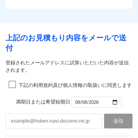
払込方法
お客さまのニーズから補償を考え、設計することで
水道管修理費用
※4
対面
口座振替
合理的な保険料を実現することができます。さらに
水災
盗難
地震火災費用
※5
銀行振込
上半期
新規契約数ランキング
水濡れ
各種割引が充実！
免責金額（自己負
始期日
2025/10/01
※1
免責金額なし
※1
騒擾（じょう）
担額）
補償内容
その他付帯される
大切な住まいを守るための各種サポート機能をご用
外部からの落下・
破損・汚損
一括払
イチオシ
02
修理付帯費用
POINT
費用の補償
当社火災保険新規契約者数より算出[
年
飛来・衝突
月]（ドコモスマート保険
意、住宅トラブル応急サービス「すまいのサポート
※1水災料率は最低リスク区分を適用
支払方法
年払い
上記のお見積もり内容をメールで送
臨時費用
ナビ調べ）
説明事項
※2雑危険（盗難を除く）および破汚
24」、住まいをメンテナンスする際の無料の「リフ
火災、自然災害、盗難などトータルでカバーし、大
月払い
損害防止費用
免責金額（自己負
損において、自己負担額5万円
インターネット割引
付
免責金額なし
ォーム相談サービス」、「長期優良住宅の維持保全
※1
切な住まいをお守りします！
担額）
残存物取片づけ費用
適用される割引
指定工務店割引
付帯される費用の
サポートサービス」をご提供します。
ネット申込
水まわりトラブル、カギ開け対応など「住まいのア
補償
募集文書番号
失火見舞費用
建築年割引
申込方法
郵送
登録されたメールアドレスに試算いただいた内容が送信
お家ドクター火災保険Web（すまいの保険）のお見
臨時費用
シスタンスサービス」が無料付帯
水道管修理費用
対面
されます。
積もり・お申込みはネットで完結！
損害防止費用
その他条件
指定工務店特約
補償の対象やお客さまの状況に応じたさまざまな割
※6
地震火災費用
上半期
新規契約数ランキング
ランキングをもっと見る
残存物取片づけ費用
付帯される費用保
引をご用意！
始期日
2026/08/01
険金
下記の利用規約及び個人情報の取扱いに同意します
失火見舞費用
すまいのサポート24
適用される割引
建築年割引
補償の範囲
？
03
POINT
当社火災保険新規契約者数より算出[
年
月]（ドコモスマート保険
水道管修理費用
リフォーム相談サービス
付帯サービス
※1破損・汚損の免責額5万円
ナビ調べ）
ドコモスマート保険ナビ編集部の評価
補償の範囲
付帯サービス
住まいの緊急かけつけサービス
地震火災費用
長期優良住宅の維持保全サポートサー
？
03
満期日または希望始期日
POINT
※2水まわりトラブル、カギ開け対
ビス
応、ガラス破損の場合に60分までの
火災
風災・雹（ひょ
簡易作業無料でご提供いたします。弊
保険証券の不発行に関する特約（500
クレジットカード
ソニー損保の新ネット火災保険は、補償の組合せが
適用される割引
落雷
う）災、雪災
社提携業者にて24時間365日受付。受
円）
クレジットカード
コンビニ払い
火災
補償内容
風災・雹（ひょ
破裂・爆発
自由だから、必要な補償に絞って選べます。
払込方法
付後、専門業者が対応に向かいます。
落雷
コンビニ払い
う）災、雪災
説明事項
口座振替
払込方法
ガラス破損の対応時間は9時～20時と
しかも、「地震上乗せ特約（全半損時のみ）」で、
破裂・爆発
その他条件
住まいのアシスタンスサービス
※2
口座振替
水災
銀行振込
盗難
なります。