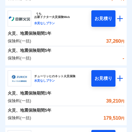
イチオシ
02
POINT
補償の範囲
？
0
03
17,950
15,530
POINT
建物
円
円
円
ソニー損害保険株式会社
うち
まさかのときも安心！全国の優良工務店とタッグを
お
家
ドクター火災保険Web
お見積り
0
6,750
5,180
ソニー損害保険株式会社のおすすめポイント
家財
円
組み、「高品質な修理」と「保険金のお支払」をワ
円
円
水災なしプラン
火災
風災・雹（ひょ
落雷
う）災、雪災
ンセットで提供する火災保険です。
火災、地震保険期間
1年
保険料（一括）内訳
01
破裂・爆発
POINT
お客さまのニーズから補償を考え、設計することで
37,260
保険料(一括)
円
合理的な保険料を実現することができます。さらに
水災
盗難
火災 1年
地震 1年
火災、地震保険期間
5年
水濡れ
各種割引が充実！
※1
騒擾（じょう）
-
保険料(一括)
大切な住まいを守るための各種サポート機能をご用
外部からの落下・
破損・汚損
イチオシ
02
POINT
0
21,492
15,530
建物
円
円
円
飛来・衝突
意、住宅トラブル応急サービス「すまいのサポート
日新火災海上保険株式会社
24」、住まいをメンテナンスする際の無料の「リフ
火災、自然災害、盗難などトータルでカバーし、大
チューリッヒのネット火災保険
お見積り
水災なしプラン
0
ォーム相談サービス」、「長期優良住宅の維持保全
4,862
5,180
日新火災海上保険株式会社のおすすめポイント
家財
円
切な住まいをお守りします！
円
円
サポートサービス」をご提供します。
水まわりトラブル、カギ開け対応など「住まいのア
火災、地震保険期間
1年
保険料（一括）内訳
01
POINT
お家ドクター火災保険Web（すまいの保険）のお見
シスタンスサービス」が無料付帯
39,210
保険料(一括)
円
積もり・お申込みはネットで完結！
補償の対象やお客さまの状況に応じたさまざまな割
火災 1年
地震 1年
火災、地震保険期間
5年
上半期
新規契約数ランキング
引をご用意！
179,510
保険料(一括)
円
イチオシ
02
POINT
補償の範囲
-
12,950
15,530
？
03
建物
POINT
円
円
当社火災保険新規契約者数より算出[
年
月]（ドコモスマート保険
チューリッヒ保険会社
ナビ調べ）