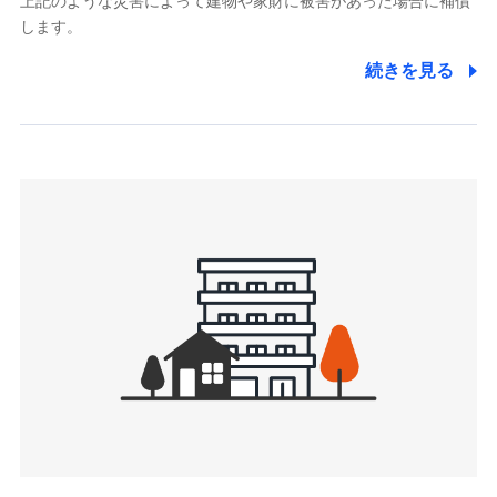
上記のような災害によって建物や家財に被害があった場合に補償
関する情報を提供し、金融商品等の契約を勧奨するため、ま
します。
た維持管理等の委託業務遂行のため、またそれらに付帯、関
連する当社および提携会社のサービスを案内、提供するため
続きを見る
（なお、当社は複数の保険会社と取引があり、取得した個人
情報を取引のある他の保険会社の商品・サービスをご提案す
るために利用させていただくことがあります。）
上記に係る連絡・手続き・管理等付帯業務を行うため
3.セミナー募集サイトから取得した個人情報
各種セミナーの案内、開催のため
上記に係る連絡・手続き・管理等付帯業務を行うため
4.家族・友達紹介にて取得した個人情報
被紹介者への連絡、及び当社と取引のあるもしくは委託を受
けている保険会社・提携会社の保険その他に関する情報を提
供し、金融商品等の契約を勧奨するため
アンケートやキャンペーン等の実施のため
上記に係る連絡・手続き・管理等付帯業務を行うため
5.通話録音にて取得する情報