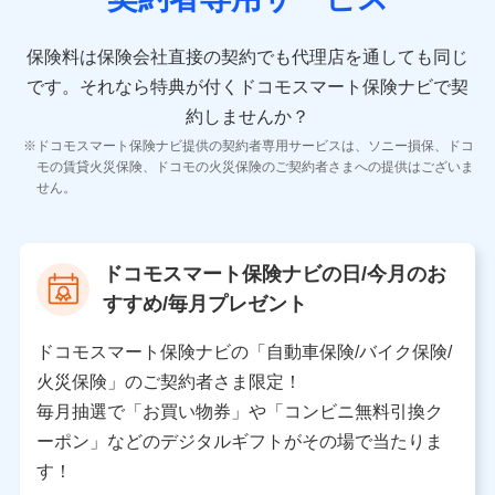
10.受託業務の 個人情報
受託業務の遂行およびこれらに準ずる業務の遂行のため
保険料は保険会社直接の契約でも代理店を通しても同じ
です。
それなら特典が付くドコモスマート保険ナビで契
11.マイカー通勤管理クラウド並びに法人向けASPサー
ビスに関してのお問い合わせ情報
約しませんか？
各種お問い合わせに対応するため
ドコモスマート保険ナビ提供の契約者専用サービスは、ソニー損保、ドコ
当社のサービスに関する情報提供や、皆様に有用なお知らせ
モの賃貸火災保険、ドコモの火災保険のご契約者さまへの提供はございま
をお送りするため
せん。
アンケートの送付のため
当社のサービスや媒体の運営改善に必要なデータを解析し、
分析するため
当社の対応品質向上やお問い合わせ内容の正確な把握のため
ドコモスマート保険ナビの日/今月のお
個人情報保護管理者の職名、連絡先
すすめ/毎月プレゼント
株式会社ドコモ・インシュアランス 営業部長
〒103-0013 東京都中央区日本橋人形町2-14-10 アー
ドコモスマート保険ナビの「自動車保険/バイク保険/
バンネット日本橋ビル 3F
火災保険」のご契約者さま限定！
株式会社ドコモ・インシュアランス
毎月抽選で「お買い物券」や「コンビニ無料引換ク
ーポン」などのデジタルギフトがその場で当たりま
個人情報の第三者提供について
す！
当社ではご本人の同意がある場合または法令に基づく場