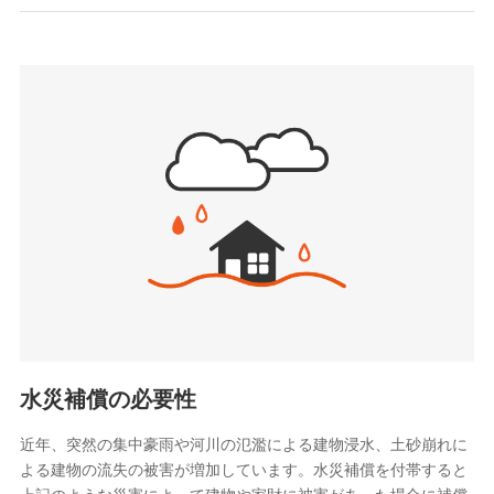
お見積もり
SBIいきいき少額短期保険会社 (https://www.i-
sedai.com/)
見積もりや保険会社とのご契約に先立ち、当社が提供する
SBIペット少額短期保険株式会社
ドコモスマート保険ナビの利用規約と個人情報の取扱いに
(https://www.sbipet-ssi.co.jp/)
同意いただく必要があります。詳細について、以下をご確
SBIリスタ少額短期保険会社
認ください。
(https://www.jishin.co.jp/)
スマートプラス少額短期保険株式会社
ドコモスマート保険ナビサービス利用規約
（https://www.smartplus-insurance.com/）
当社による個人情報の取扱いについて（プライバシー
チューリッヒ少額短期保険株式会社
ポリシー）
(https://www.zurichssi.co.jp/)
Tokio Marine X少額短期保険株式会社
(https://www.tokiomarine-x.co.jp/)
ペットメディカルサポート株式会社
(https://pshoken.co.jp/)
リトルファミリー少額短期保険株式会社
(https://www.littlefamily-ssi.com/)
水災補償の必要性
2.共同募集を行う代理店から受領する個人情報
近年、突然の集中豪雨や河川の氾濫による建物浸水、土砂崩れに
よる建物の流失の被害が増加しています。水災補償を付帯すると
郵便、電話、およびＥメール等により、当社と取引のあるも
しくは委託を受けている保険会社・提携会社の保険その他に