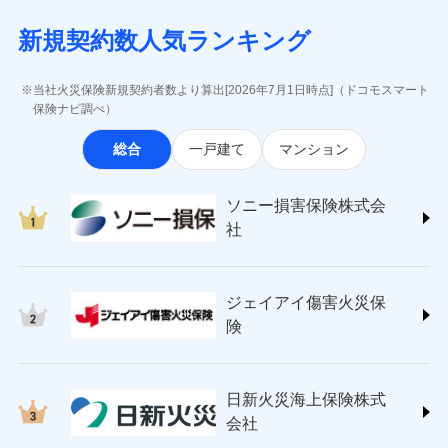
月払い
当社による個人情報の取扱いについて（プライバシー
失、ハチの巣駆除等の住宅トラブルに対応していま
インターネット割引
(https://www.aig.co.jp/sonpo)
5万円 建物が築15年以上または建築
チューリッヒのネット火災保険は
ダイレクト型でネッ
募集文書番号
ポリシー）
す。さらに大切な住まいを守るための各種サポート機
新規契約数人気ランキング
年不明の場合、風災・雹（ひょう）
ＳＢＩ損害保険株式会社
適用される割引
指定工務店割引
ト完結のお手続き・リーズナブルな保険料
に加え、
火
ネット申込
災・雪災の自己負担額は5万円
能をご用意。住まいをメンテナンスする際の無料の
(https://www.sbisonpo.co.jp/)
建築年割引
災に対する補償に加え、すべてのプランに盗難等がつ
申込方法
※2失火見舞費用の取扱いはなし
郵送
「リフォーム相談サービス」、「長期優良住宅の維持
ジェイアイ傷害火災保険株式会社
当社火災保険新規契約者数より算出[2026年7月1日時点]（ドコモスマート
いており、
社会問題などを考慮された幅広い補償が特
※3水道管修理費用の取扱いはなし
対面
保全サポートサービス」をご提供しています。
(https://www.jihoken.co.jp/)
その他条件
指定工務店特約
保険ナビ調べ）
※5
説明事項
（破損・汚損等危険補償特約で補償対
長です。
失火見舞金など付帯される費用保険金も多
ソニー損害保険株式会社
象となる場合があります。）
く、ダイレクトでありながら充実した補償が魅力で
始期日
2026/08/01
総合
一戸建て
マンション
(https://www.sonysonpo.co.jp/)
※4地震火災費用の取扱いはなし
すまいのサポート24
ドコモスマート保険ナビ編集部の評価
す。
※5火災・風災等の事故により建物に
損害保険ジャパン株式会社 (https://www.sompo-
リフォーム相談サービス
付帯サービス
※1盗難、水濡れ、騒擾（じょう）、
損害が生じたとき、日新火災がご案内
japan.co.jp/)
長期優良住宅の維持保全サポートサー
ソニー損害保険株式会
外部からの落下・飛来・衝突は自動付
する修理業者（指定工務店）が建物の
ソニー損保の新ネット火災保険は、補償の組合せが
ＳＯＭＰＯダイレクト損害保険株式会社
日新火災海上保険株式会社で
ビス
帯です。
修理を行います。
社
自由だから、必要な補償に絞って選べます。
(https://www.sompo-direct.co.jp/)
お見積もり
※2水まわりトラブル、カギ開け対
チューリッヒ保険会社 (https://www.zurich.co.jp/)
応、ガラス破損の場合に60分までの
クレジットカード
しかも、「地震上乗せ特約（全半損時のみ）」で、
募集文書番号
チューリッヒ保険会社で
東京海上日動火災保険株式会社
簡易作業無料でご提供いたします。弊
コンビニ払い
地震の被害にも最大100％で備えられます。
見積もりや保険会社とのご契約に先立ち、当社が提供する
お見積もり
払込方法
社提携業者にて24時間365日受付。受
ジェイアイ傷害火災保
(https://www.tokiomarine-nichido.co.jp/)
説明事項
口座振替
ドコモスマート保険ナビの利用規約と個人情報の取扱いに
付後、専門業者が対応に向かいます。
日新火災海上保険株式会社
険
銀行振込
ガラス破損の対応時間は9時～20時と
同意いただく必要があります。詳細について、以下をご確
チューリッヒ保険会社の
(https://www.nisshinfire.co.jp/)
なります。
認ください。
詳細を見る
ペット＆ファミリー損害保険株式会社
※3クレジットカード会社の分割払い
一括払
ドコモスマート保険ナビサービス利用規約
(https://www.petfamilyins.co.jp/)
が可能なことがあります。詳しくは各
日新火災海上保険株式
ソニー損害保険株式会社で
支払方法
年払い
ドコモスマート保険ナビ編集部の評価
三井住友海上火災保険株式会社 (https://www.ms-
当社による個人情報の取扱いについて（プライバシー
クレジットカード会社にご確認くださ
見積もりや保険会社とのご契約に先立ち、当社が提供する
お見積もり
会社
月払い
い。
ins.com/)
ポリシー）
ドコモスマート保険ナビの利用規約と個人情報の取扱いに