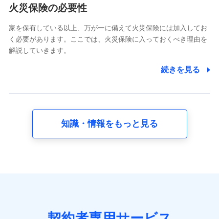
電話対応の品質向上およびお問合せ内容の正確な把握のため
火災保険の必要性
家を保有している以上、万が一に備えて火災保険には加入してお
6.採用応募者の個人情報
く必要があります。ここでは、火災保険に入っておくべき理由を
採用選考および入社手続を実施するため
解説していきます。
7.社員（従業者）の個人情報
続きを見る
人事･勤怠･健康・労務等の管理、給与支給、福利厚生・採用
退職関連処理等の各種手続きのため、当社と従業員または従
業員同士の連絡のため
知識・情報をもっと見る
8.取引先個人情報
取引先としての選定業務、営業情報の提供業務、契約締結手
続き業務、取引管理業務、およびこれらに準ずる業務の遂行
のため
9.お問い合わせ情報
各種お問い合わせに対応するため
契約者専用サービス