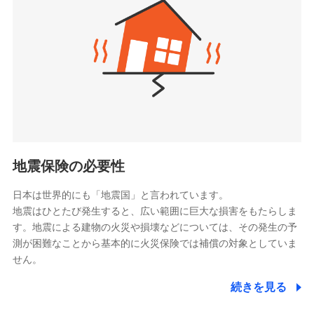
（https://www.zurichlife.co.jp/）
同意いただく必要があります。詳細について、以下をご確
東京海上日動あんしん生命保険株式会社
チューリッヒ保険会社で
認ください。
ドコモスマート保険ナビ編集部の評価
（https://www.tmn-anshin.co.jp/）
お見積もり
ドコモスマート保険ナビサービス利用規約
なないろ生命保険株式会社
（https://www.nanairolife.co.jp/）
当社による個人情報の取扱いについて（プライバシー
チューリッヒ保険会社の
全国の優良工務店とタッグを組み、「高品質な修理」
ポリシー）
日本生命保険相互会社
詳細を見る
と「保険金のお支払」をワンセットで提供する火災保
（https://www.nissay.co.jp）
険です。補償の選択は自由自在で、お申込みはPC・ス
はなさく生命保険株式会社
マホで24時間受付可能です。住宅トラブル応急サービ
見積もりや保険会社とのご契約に先立ち、当社が提供する
（https://www.life8739.co.jp/）
ドコモスマート保険ナビの利用規約と個人情報の取扱いに
ス「すまいのサポート24」は水まわり、玄関カギの紛
マニュライフ生命保険株式会社
同意いただく必要があります。詳細について、以下をご確
失、ハチの巣駆除等の住宅トラブルに対応していま
（https://www.manulife.co.jp/）
地震保険の必要性
認ください。
す。さらに大切な住まいを守るための各種サポート機
三井住友海上あいおい生命保険株式会社
ドコモスマート保険ナビサービス利用規約
能をご用意。住まいをメンテナンスする際の無料の
（https://www.msa-life.co.jp/）
日本は世界的にも「地震国」と言われています。
メットライフ生命株式会社
当社による個人情報の取扱いについて（プライバシー
「リフォーム相談サービス」、「長期優良住宅の維持
地震はひとたび発生すると、広い範囲に巨大な損害をもたらしま
(https://www.metlife.co.jp/)
ポリシー）
保全サポートサービス」をご提供しています。
す。地震による建物の火災や損壊などについては、その発生の予
メディケア生命保険株式会社
測が困難なことから基本的に火災保険では補償の対象としていま
（https://www.medicarelife.com/）
せん。
■少額短期保険
続きを見る
株式会社アシロ少額短期保険
日新火災海上保険株式会社で
(https://kailash.co.jp/)