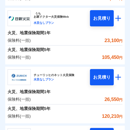
イチオシ
02
POINT
補償の範囲
？
0
03
16,150
7,800
POINT
建物
円
円
円
ソニー損害保険株式会社
うち
まさかのときも安心！全国の優良工務店とタッグを
お
家
ドクター火災保険Web
お見積り
0
6,200
2,600
ソニー損害保険株式会社のおすすめポイント
家財
円
組み、「高品質な修理」と「保険金のお支払」をワ
円
円
水災なしプラン
火災
風災・雹（ひょ
落雷
う）災、雪災
ンセットで提供する火災保険です。
火災、地震保険期間
1年
保険料（一括）内訳
01
破裂・爆発
POINT
お客さまのニーズから補償を考え、設計することで
23,100
保険料(一括)
円
合理的な保険料を実現することができます。さらに
水災
盗難
火災 1年
地震 1年
火災、地震保険期間
5年
水濡れ
各種割引が充実！
※1
騒擾（じょう）
105,450
保険料(一括)
円
大切な住まいを守るための各種サポート機能をご用
外部からの落下・
破損・汚損
イチオシ
02
POINT
0
12,877
7,800
建物
円
円
円
飛来・衝突
意、住宅トラブル応急サービス「すまいのサポート
日新火災海上保険株式会社
24」、住まいをメンテナンスする際の無料の「リフ
火災、自然災害、盗難などトータルでカバーし、大
チューリッヒのネット火災保険
お見積り
水災なしプラン
0
ォーム相談サービス」、「長期優良住宅の維持保全
4,403
2,600
日新火災海上保険株式会社のおすすめポイント
家財
円
切な住まいをお守りします！
円
円
サポートサービス」をご提供します。
水まわりトラブル、カギ開け対応など「住まいのア
火災、地震保険期間
1年
保険料（一括）内訳
01
POINT
お家ドクター火災保険Web（すまいの保険）のお見
シスタンスサービス」が無料付帯
26,550
保険料(一括)
円
積もり・お申込みはネットで完結！
補償の対象やお客さまの状況に応じたさまざまな割
火災 1年
地震 1年
火災、地震保険期間
5年
上半期
新規契約数ランキング
引をご用意！
120,210
保険料(一括)
円
イチオシ
02
POINT
補償の範囲
0
9,600
7,800
？
03
建物
円
POINT
円
円
当社火災保険新規契約者数より算出[
年
月]（ドコモスマート保険
チューリッヒ保険会社
ナビ調べ）