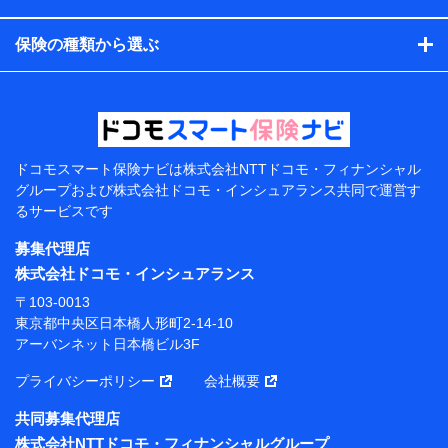
コンサルティングサービスの実施のため
アンケートやキャンペーン等の実施のため
保険の種類から選ぶ
上記に係る案内・手続き・管理等付帯業務を行うため
【当該個人データの管理について責任を有する者の名
称・住所・代表者名】
当該個人データを取り扱う各共同利用者（詳細は次のと
おり）
ドコモスマート保険ナビは
株式会社NTTドコモ・フィナンシャル
東京都千代田区永田町2丁目11番1号 山王パークタワー
グループおよび
株式会社ドコモ・インシュアランス共同で
運営す
株式会社NTTドコモ 代表取締役社長 前田 義晃
るサービスです
東京都中央区日本橋人形町2-14-10 アーバンネット日
募集代理店
本橋ビル 3F
株式会社ドコモ・インシュアランス
株式会社ドコモ・インシュアランス 代表取締役社
〒103-0013
長 吉村 忠義
東京都中央区日本橋人形町2-14-10
アーバンネット日本橋ビル3F
※ 当社および株式会社NTTドコモは、お客さまの情報
を利用させていただくにあたっては、「NTTドコモ パー
プライバシーポリシー
会社概要
ソナルデータ憲章」に定める行動原則を順守します 。
※ パーソナルデータダッシュボードの「第三者提供の
共同募集代理店
管理」の設定状態にかかわらず、共同利用する場合があ
株式会社NTTドコモ・フィナンシャルグループ