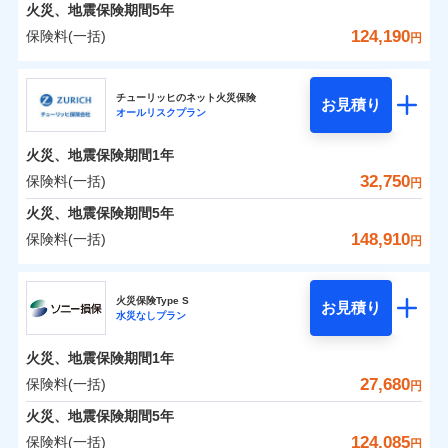
火災 1年
地震 1年
火災、地震保険期間
5年
124,190
保険料(一括)
円
0
15,985
7,800
建物
円
円
円
日新火災海上保険株式会社
チューリッヒのネット火災保険
お見積り
オールリスクプラン
0
6,312
2,600
日新火災海上保険株式会社のおすすめポイント
家財
円
円
円
火災、地震保険期間
1年
保険料（一括）内訳
01
POINT
32,750
保険料(一括)
円
火災 1年
地震 1年
火災、地震保険期間
5年
148,910
保険料(一括)
円
イチオシ
02
POINT
0
11,790
7,800
建物
円
円
円
チューリッヒ保険会社
ソニー損保の新ネット火災保険は、補償の組合せが自
火災保険Type S
お見積り
水災なしプラン
0
5,100
2,600
チューリッヒ保険会社のおすすめポイント
家財
円
由だから、必要な補償に絞って選べます。
円
円
しかも「地震上乗せ特約（全半損時のみ）」で、地震
火災、地震保険期間
1年
保険料（一括）内訳
01
POINT
の被害にも火災保険の保険金額に対して最大100％で備
27,680
保険料(一括)
円
えられます（一部損は対象外）。
火災 1年
地震 1年
火災、地震保険期間
5年
124,085
保険料(一括)
円