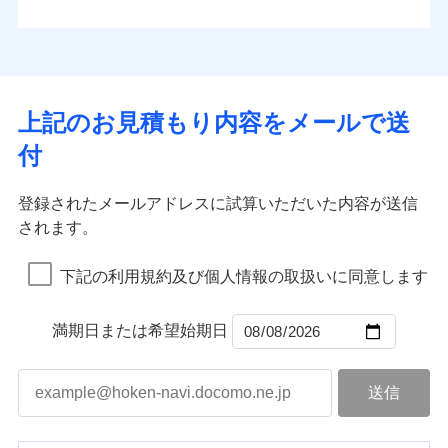
払込方法
お客さまのニーズから補償を考え、設計することで
水道管修理費用
※4
対面
口座振替
合理的な保険料を実現することができます。さらに
水災
盗難
地震火災費用
※5
銀行振込
上半期
新規契約数ランキング
水濡れ
各種割引が充実！
免責金額（自己負
始期日
2025/10/01
※1
免責金額なし
※1
騒擾（じょう）
担額）
補償内容
その他付帯される
大切な住まいを守るための各種サポート機能をご用
外部からの落下・
破損・汚損
一括払
イチオシ
02
修理付帯費用
POINT
費用の補償
当社火災保険新規契約者数より算出[
年
飛来・衝突
月]（ドコモスマート保険
意、住宅トラブル応急サービス「すまいのサポート
※1水災料率は最低リスク区分を適用
支払方法
年払い
上記のお見積もり内容をメールで送
臨時費用
ナビ調べ）
説明事項
※2雑危険（盗難を除く）および破汚
24」、住まいをメンテナンスする際の無料の「リフ
火災、自然災害、盗難などトータルでカバーし、大
月払い
損害防止費用
免責金額（自己負
損において、自己負担額5万円
インターネット割引
付
免責金額なし
ォーム相談サービス」、「長期優良住宅の維持保全
※1
切な住まいをお守りします！
担額）
残存物取片づけ費用
適用される割引
指定工務店割引
付帯される費用の
サポートサービス」をご提供します。
ネット申込
水まわりトラブル、カギ開け対応など「住まいのア
補償
募集文書番号
失火見舞費用
建築年割引
申込方法
郵送
登録されたメールアドレスに試算いただいた内容が送信
お家ドクター火災保険Web（すまいの保険）のお見
臨時費用
シスタンスサービス」が無料付帯
水道管修理費用
対面
されます。
積もり・お申込みはネットで完結！
損害防止費用
その他条件
指定工務店特約
補償の対象やお客さまの状況に応じたさまざまな割
※6
地震火災費用
上半期
新規契約数ランキング
ランキングをもっと見る
残存物取片づけ費用
付帯される費用保
引をご用意！
始期日
2026/08/01
険金
下記の利用規約及び個人情報の取扱いに同意します
失火見舞費用
すまいのサポート24
適用される割引
建築年割引
補償の範囲
？
03
POINT
当社火災保険新規契約者数より算出[
年
月]（ドコモスマート保険
水道管修理費用
リフォーム相談サービス
付帯サービス
※1破損・汚損の免責額5万円
ナビ調べ）
ドコモスマート保険ナビ編集部の評価
補償の範囲
付帯サービス
住まいの緊急かけつけサービス
地震火災費用
長期優良住宅の維持保全サポートサー
？
03
満期日または希望始期日
POINT
※2水まわりトラブル、カギ開け対
ビス
応、ガラス破損の場合に60分までの
火災
風災・雹（ひょ
簡易作業無料でご提供いたします。弊
保険証券の不発行に関する特約（500
クレジットカード
ソニー損保の新ネット火災保険は、補償の組合せが
適用される割引
落雷
う）災、雪災
社提携業者にて24時間365日受付。受
円）
クレジットカード
コンビニ払い
火災
補償内容
風災・雹（ひょ
破裂・爆発
自由だから、必要な補償に絞って選べます。
払込方法
付後、専門業者が対応に向かいます。
落雷
コンビニ払い
う）災、雪災
説明事項
口座振替
払込方法
ガラス破損の対応時間は9時～20時と
しかも、「地震上乗せ特約（全半損時のみ）」で、
破裂・爆発
その他条件
住まいのアシスタンスサービス
※2
口座振替
水災
銀行振込
盗難
なります。