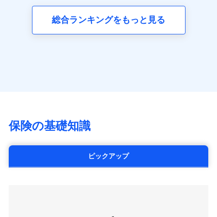
三井ダイレクト損害保険株式会社
全国の優良工務店とタッグを組み、「高品質な修理」
同意いただく必要があります。詳細について、以下をご確
ネット申込
募集文書番号
(https://www.mitsui-direct.co.jp/)
見積もりや保険会社とのご契約に先立ち、当社が提供する
認ください。
と「保険金のお支払」をワンセットで提供する火災保
総合ランキングをもっと見る
申込方法
郵送
ドコモスマート保険ナビの利用規約と個人情報の取扱いに
険です。補償の選択は自由自在で、お申込みはPC・ス
ドコモスマート保険ナビサービス利用規約
対面
同意いただく必要があります。詳細について、以下をご確
■生命保険
マホで24時間受付可能です。住宅トラブル応急サービ
当社による個人情報の取扱いについて（プライバシー
認ください。
アクサ生命保険株式会社
ス「すまいのサポート24」は水まわり、玄関カギの紛
ポリシー）
始期日
2024/10/01
（https://www.axa.co.jp/）
ドコモスマート保険ナビサービス利用規約
失、ハチの巣駆除等の住宅トラブルに対応していま
SBI生命保険株式会社（https://www.sbilife.co.jp/）
当社による個人情報の取扱いについて（プライバシー
す。さらに大切な住まいを守るための各種サポート機
※1損害割合が30%未満の場合は定率
FWD生命保険株式会社
ドコモスマート保険ナビ編集部の評価
ポリシー）
払、水災料率は最低リスク区分を適用
能をご用意。住まいをメンテナンスする際の無料の
（https://www.fwdlife.co.jp/）
※2失火見舞費用の取扱いはなし
「リフォーム相談サービス」、「長期優良住宅の維持
ソニー生命保険株式会社
※3水道管修理費用の取扱いはなし
チューリッヒのネット火災保険は
ダイレクト型でネッ
保全サポートサービス」をご提供しています。
（https://www.sonylife.co.jp）
説明事項
※4地震火災費用の取扱いはなし
ト完結のお手続き・リーズナブルな保険料
に加え、
火
SOMPOひまわり生命保険株式会社
保険の基礎知識
※5火災・風災等の事故により建物に
災に対する補償に加え、すべてのプランに盗難等がつ
（https://www.himawari-life.co.jp/）
損害が生じたとき、日新火災がご案内
いており、
社会問題などを考慮された幅広い補償が特
する修理業者（指定工務店）が建物の
第一ネオ生命保険株式会社
修理を行います。
長です。
失火見舞金など付帯される費用保険金も多
（https://neofirst.co.jp/）
ピックアップ
く、ダイレクトでありながら充実した補償が魅力で
大樹生命保険株式会社（https://www.taiju-
日新火災海上保険株式会社で
募集文書番号
life.co.jp）
お見積もり
す。
太陽生命保険株式会社（https://www.taiyo-
seimei.co.jp）
見積もりや保険会社とのご契約に先立ち、当社が提供する
チューリッヒ生命保険株式会社
ドコモスマート保険ナビの利用規約と個人情報の取扱いに