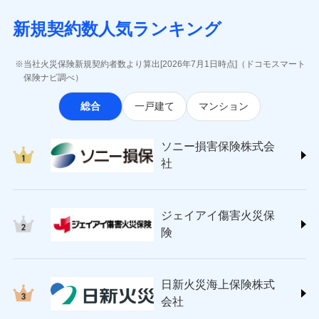
月払い
当社による個人情報の取扱いについて（プライバシー
失、ハチの巣駆除等の住宅トラブルに対応していま
インターネット割引
(https://www.aig.co.jp/sonpo)
5万円 建物が築15年以上または建築
チューリッヒのネット火災保険は
ダイレクト型でネッ
募集文書番号
ポリシー）
す。さらに大切な住まいを守るための各種サポート機
新規契約数人気ランキング
年不明の場合、風災・雹（ひょう）
ＳＢＩ損害保険株式会社
適用される割引
指定工務店割引
ト完結のお手続き・リーズナブルな保険料
に加え、
火
ネット申込
災・雪災の自己負担額は5万円
能をご用意。住まいをメンテナンスする際の無料の
(https://www.sbisonpo.co.jp/)
建築年割引
災に対する補償に加え、すべてのプランに盗難等がつ
申込方法
※2失火見舞費用の取扱いはなし
郵送
「リフォーム相談サービス」、「長期優良住宅の維持
ジェイアイ傷害火災保険株式会社
当社火災保険新規契約者数より算出[2026年7月1日時点]（ドコモスマート
いており、
社会問題などを考慮された幅広い補償が特
※3水道管修理費用の取扱いはなし
対面
保全サポートサービス」をご提供しています。
(https://www.jihoken.co.jp/)
その他条件
指定工務店特約
保険ナビ調べ）
※5
説明事項
（破損・汚損等危険補償特約で補償対
長です。
失火見舞金など付帯される費用保険金も多
ソニー損害保険株式会社
象となる場合があります。）
く、ダイレクトでありながら充実した補償が魅力で
始期日
2026/08/01
総合
一戸建て
マンション
(https://www.sonysonpo.co.jp/)
※4地震火災費用の取扱いはなし
すまいのサポート24
ドコモスマート保険ナビ編集部の評価
す。
※5火災・風災等の事故により建物に
損害保険ジャパン株式会社 (https://www.sompo-
リフォーム相談サービス
付帯サービス
※1盗難、水濡れ、騒擾（じょう）、
損害が生じたとき、日新火災がご案内
japan.co.jp/)
長期優良住宅の維持保全サポートサー
ソニー損害保険株式会
外部からの落下・飛来・衝突は自動付
する修理業者（指定工務店）が建物の
ソニー損保の新ネット火災保険は、補償の組合せが
ＳＯＭＰＯダイレクト損害保険株式会社
日新火災海上保険株式会社で
ビス
帯です。
修理を行います。
社
自由だから、必要な補償に絞って選べます。
(https://www.sompo-direct.co.jp/)
お見積もり
※2水まわりトラブル、カギ開け対
チューリッヒ保険会社 (https://www.zurich.co.jp/)
応、ガラス破損の場合に60分までの
クレジットカード
しかも、「地震上乗せ特約（全半損時のみ）」で、
募集文書番号
チューリッヒ保険会社で
東京海上日動火災保険株式会社
簡易作業無料でご提供いたします。弊
コンビニ払い
地震の被害にも最大100％で備えられます。
見積もりや保険会社とのご契約に先立ち、当社が提供する
お見積もり
払込方法
社提携業者にて24時間365日受付。受
ジェイアイ傷害火災保
(https://www.tokiomarine-nichido.co.jp/)
説明事項
口座振替
ドコモスマート保険ナビの利用規約と個人情報の取扱いに
付後、専門業者が対応に向かいます。
日新火災海上保険株式会社
険
銀行振込
ガラス破損の対応時間は9時～20時と
同意いただく必要があります。詳細について、以下をご確
チューリッヒ保険会社の
(https://www.nisshinfire.co.jp/)
なります。
認ください。
詳細を見る
ペット＆ファミリー損害保険株式会社
※3クレジットカード会社の分割払い
一括払
ドコモスマート保険ナビサービス利用規約
(https://www.petfamilyins.co.jp/)
が可能なことがあります。詳しくは各
日新火災海上保険株式
ソニー損害保険株式会社で
支払方法
年払い
ドコモスマート保険ナビ編集部の評価
三井住友海上火災保険株式会社 (https://www.ms-
当社による個人情報の取扱いについて（プライバシー
クレジットカード会社にご確認くださ
見積もりや保険会社とのご契約に先立ち、当社が提供する
お見積もり
会社
月払い
い。
ins.com/)
ポリシー）
ドコモスマート保険ナビの利用規約と個人情報の取扱いに