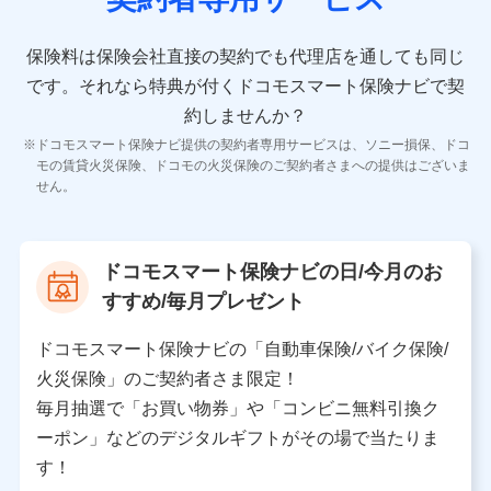
10.受託業務の 個人情報
受託業務の遂行およびこれらに準ずる業務の遂行のため
保険料は保険会社直接の契約でも代理店を通しても同じ
です。
それなら特典が付くドコモスマート保険ナビで契
11.マイカー通勤管理クラウド並びに法人向けASPサー
ビスに関してのお問い合わせ情報
約しませんか？
各種お問い合わせに対応するため
ドコモスマート保険ナビ提供の契約者専用サービスは、ソニー損保、ドコ
当社のサービスに関する情報提供や、皆様に有用なお知らせ
モの賃貸火災保険、ドコモの火災保険のご契約者さまへの提供はございま
をお送りするため
せん。
アンケートの送付のため
当社のサービスや媒体の運営改善に必要なデータを解析し、
分析するため
当社の対応品質向上やお問い合わせ内容の正確な把握のため
ドコモスマート保険ナビの日/今月のお
個人情報保護管理者の職名、連絡先
すすめ/毎月プレゼント
株式会社ドコモ・インシュアランス 営業部長
〒103-0013 東京都中央区日本橋人形町2-14-10 アー
ドコモスマート保険ナビの「自動車保険/バイク保険/
バンネット日本橋ビル 3F
火災保険」のご契約者さま限定！
株式会社ドコモ・インシュアランス
毎月抽選で「お買い物券」や「コンビニ無料引換ク
ーポン」などのデジタルギフトがその場で当たりま
個人情報の第三者提供について
す！
当社ではご本人の同意がある場合または法令に基づく場