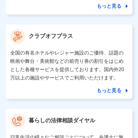
合を除き、第三者に提供いたしません。
もっと見る
業務の委託
当社は利用目的の達成に必要な範囲内において個人情報
クラブオフプラス
の取り扱いの全部または一部を委託する場合がありま
す。
全国の有名ホテルやレジャー施設のご優待、話題の
個人データの共同利用
映画や舞台・美術館などの前売り券の割引をはじめ
とした各種サービスを提供しております。国内外20
当社は株式会社NTTドコモとの間で、以下のとおり個
人データを共同利用します。
万以上の施設やサービスでご利用いただけます。
【共同して利用される利用データの項目】
もっと見る
当社又は株式会社NTTドコモがサービス提供等を通じて
取得した、以下の情報などの個人データ
基本情報
氏名、電話番号、メールアドレス、お客さまの識別子、属
暮らしの法律相談ダイヤル
性、連絡先、dポイントサービスのご利用に関する情報。例
として、dポイントカード番号、性別、年齢、家族構成、住
所、dポイント残高、dポイント利用履歴などが含まれます。
日常生活の様々なご相談ごとについて、弁護士に無