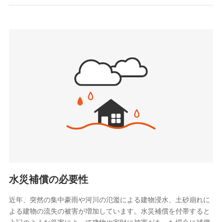
お見積もり
SBIいきいき少額短期保険会社 (https://www.i-
sedai.com/)
見積もりや保険会社とのご契約に先立ち、当社が提供する
SBIペット少額短期保険株式会社
ドコモスマート保険ナビの利用規約と個人情報の取扱いに
(https://www.sbipet-ssi.co.jp/)
同意いただく必要があります。詳細について、以下をご確
SBIリスタ少額短期保険会社
認ください。
(https://www.jishin.co.jp/)
スマートプラス少額短期保険株式会社
ドコモスマート保険ナビサービス利用規約
（https://www.smartplus-insurance.com/）
当社による個人情報の取扱いについて（プライバシー
チューリッヒ少額短期保険株式会社
ポリシー）
(https://www.zurichssi.co.jp/)
Tokio Marine X少額短期保険株式会社
(https://www.tokiomarine-x.co.jp/)
ペットメディカルサポート株式会社
(https://pshoken.co.jp/)
リトルファミリー少額短期保険株式会社
(https://www.littlefamily-ssi.com/)
水災補償の必要性
2.共同募集を行う代理店から受領する個人情報
近年、突然の集中豪雨や河川の氾濫による建物浸水、土砂崩れに
よる建物の流失の被害が増加しています。水災補償を付帯すると
郵便、電話、およびＥメール等により、当社と取引のあるも
しくは委託を受けている保険会社・提携会社の保険その他に