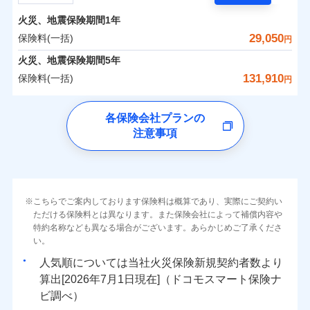
担額）
残存物取片づけ費用
付帯される費用の
サポートサービス」をご提供します。
水まわりトラブル、カギ開け対応など「住まいのア
補償
火災、地震保険期間
1年
失火見舞費用
保険料（一括）内訳
01
POINT
お家ドクター火災保険Web（すまいの保険）のお見
臨時費用
シスタンスサービス」が無料付帯
水道管修理費用
29,050
保険料(一括)
円
積もり・お申込みはネットで完結！
損害防止費用
補償の対象やお客さまの状況に応じたさまざまな割
地震火災費用
火災 1年
地震 1年
火災、地震保険期間
5年
上半期
新規契約数ランキング
ランキングをもっと見る
残存物取片づけ費用
付帯される費用保
引をご用意！
131,910
保険料(一括)
険金
円
失火見舞費用
適用される割引
建築年割引
イチオシ
02
POINT
補償の範囲
0
7,570
7,800
？
03
建物
円
POINT
円
円
当社火災保険新規契約者数より算出[
年
月]（ドコモスマート保険
水道管修理費用
チューリッヒ保険会社
ナビ調べ）
補償の範囲
付帯サービス
住まいの緊急かけつけサービス
地震火災費用
？
03
POINT
各保険会社プランの
ソニー損保の新ネット火災保険は、補償の組合せが自
注意事項
0
3,500
2,600
チューリッヒ保険会社のおすすめポイント
家財
円
由だから、必要な補償に絞って選べます。
円
円
火災
風災・雹（ひょ
保険証券の不発行に関する特約（500
クレジットカード
適用される割引
しかも「地震上乗せ特約（全半損時のみ）」で、地震
落雷
う）災、雪災
円）
コンビニ払い
保険料（一括）内訳
01
火災
補償内容
風災・雹（ひょ
POINT
破裂・爆発
払込方法
の被害にも火災保険の保険金額に対して最大100％で備
落雷
う）災、雪災
口座振替
破裂・爆発
えられます（一部損は対象外）。
その他条件
住まいのアシスタンスサービス
※2
水災
銀行振込
盗難
火災 1年
地震 1年
こちらでご案内しております保険料は概算であり、実際にご契約い
ランキングをもっと見る
水濡れ
免責金額（自己負
免責金額なし
ただける保険料とは異なります。また保険会社によって補償内容や
水災
※2
盗難
騒擾（じょう）
WEB見積もり+メールアドレス登録後
担額）
一括払
水濡れ
外部からの落下・
特約名称なども異なる場合がございます。あらかじめご了承くださ
破損・汚損
イチオシ
02
POINT
から4営業日+1日以降、お客さまが決
補償の範囲
？
0
03
14,350
7,800
POINT
建物
円
円
円
備考
騒擾（じょう）
飛来・衝突
支払方法
い。
年払い
済した時点で保険のお申し込みと完了
外部からの落下・
破損・汚損
臨時費用
となります。
月払い
飛来・衝突
まさかのときも安心！全国の優良工務店とタッグを
人気順については当社
新規契約者数より
損害防止費用
0
4,300
2,600
家財
円
組み、「高品質な修理」と「保険金のお支払」をワ
円
円
算出[
年
月
日現在]（ドコモスマート保険ナ
火災
風災・雹（ひょ
残存物取片づけ費用
付帯される費用保
ネット申込
クレジットカード
※3
落雷
う）災、雪災
ンセットで提供する火災保険です。
ビ調べ）
険金
失火見舞費用
※3
補償内容
破裂・爆発
申込方法
郵送
コンビニ払い