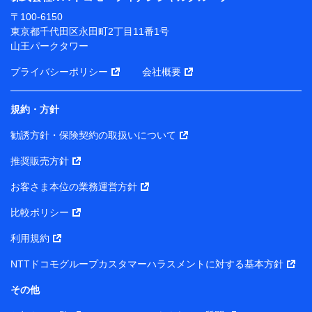
ります。
〒100-6150
※ dポイントクラブ会員ではないお客さま（2019年12
東京都千代田区永田町2丁目11番1号
月11日以降、一度もdポイントクラブ会員であったこと
山王パークタワー
がないお客さまに限る）に関する、2019年12月10日以
前に取得した個人データは、こちら の利用目的の範囲内
プライバシーポリシー
会社概要
に限って共同利用します。
規約・方針
当社は株式会社NTTドコモ・フィナンシャルグループ
との間で、以下のとおり個人データを共同利用しま
勧誘方針・保険契約の取扱いについて
す。
推奨販売方針
【共同して利用される利用データの項目】
当社または株式会社NTTドコモ・フィナンシャルグルー
お客さま本位の業務運営方針
プがサービス提供等を通じて取得した、以下の情報など
比較ポリシー
の個人データ
基本情報
利用規約
氏名、電話番号、メールアドレス、お客さまの識別子、属
NTTドコモグループカスタマーハラスメントに対する基本方針
性、連絡先、dポイントサービスのご利用に関する情報。例
として、dポイントカード番号、性別、年齢、家族構成、住
その他
所、dポイント残高、dポイント利用履歴などが含まれます。
利用情報