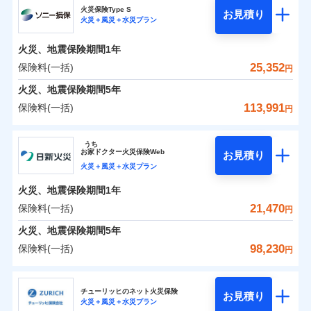
補償の範囲
？
03
POINT
ソニー損保の新ネット火災保険は、補償の組合せが自
火災保険Type S
お見積り
火災＋風災＋水災プラン
0
3,100
2,600
チューリッヒ保険会社のおすすめポイント
家財
円
由だから、必要な補償に絞って選べます。
円
円
火災
風災・雹（ひょ
しかも「地震上乗せ特約（全半損時のみ）」で、地震
落雷
う）災、雪災
火災、地震保険期間
1年
保険料（一括）内訳
01
火災
風災・雹（ひょ
POINT
破裂・爆発
の被害にも火災保険の保険金額に対して最大100％で備
落雷
う）災、雪災
25,352
保険料(一括)
円
破裂・爆発
えられます（一部損は対象外）。
水災
盗難
火災 1年
地震 1年
火災、地震保険期間
5年
ランキングをもっと見る
水濡れ
※1
水災
盗難
騒擾（じょう）
113,991
保険料(一括)
円
水濡れ
外部からの落下・
破損・汚損
イチオシ
02
POINT
補償の範囲
？
0
03
12,400
7,800
POINT
建物
円
円
円
騒擾（じょう）
飛来・衝突
ソニー損害保険株式会社
外部からの落下・
破損・汚損
うち
飛来・衝突
まさかのときも安心！全国の優良工務店とタッグを
お
家
ドクター火災保険Web
お見積り
0
3,750
2,600
ソニー損害保険株式会社のおすすめポイント
家財
円
組み、「高品質な修理」と「保険金のお支払」をワ
円
円
火災＋風災＋水災プラン
火災
風災・雹（ひょ
落雷
う）災、雪災
ンセットで提供する火災保険です。
火災、地震保険期間
1年
保険料（一括）内訳
01
補償内容
破裂・爆発
POINT
お客さまのニーズから補償を考え、設計することで
21,470
保険料(一括)
円
合理的な保険料を実現することができます。さらに
水災
盗難
火災 1年
地震 1年
火災、地震保険期間
5年
上半期
新規契約数ランキング
水濡れ
各種割引が充実！
免責金額（自己負
免責金額なし
※2
騒擾（じょう）
98,230
保険料(一括)
担額）
円
補償内容
大切な住まいを守るための各種サポート機能をご用
外部からの落下・
破損・汚損
イチオシ
02
POINT
0
11,395
7,800
建物
円
円
円
当社火災保険新規契約者数より算出[
年
飛来・衝突
月]（ドコモスマート保険
意、住宅トラブル応急サービス「すまいのサポート
日新火災海上保険株式会社
臨時費用
ナビ調べ）
24」、住まいをメンテナンスする際の無料の「リフ
火災、自然災害、盗難などトータルでカバーし、大
チューリッヒのネット火災保険
お見積り
損害防止費用
免責金額（自己負
火災＋風災＋水災プラン
免責金額なし
0
ォーム相談サービス」、「長期優良住宅の維持保全
3,557
2,600
日新火災海上保険株式会社のおすすめポイント
※1
家財
円
切な住まいをお守りします！
円
円