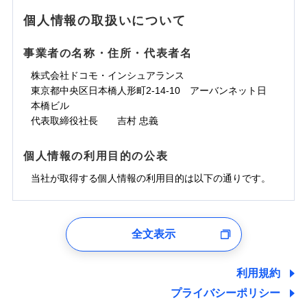
地震の被害にも最大100％で備えられます。
ランキングをもっと見る
水濡れ
免責金額（自己負
銀行振込
※3クレジットカード会社の分割払い
※1
免責金額なし
水災
※1
盗難
騒擾（じょう）
個人情報の取扱いについて
WEB見積もり+メールアドレス登録後
担額）
が可能なことがあります。詳しくは各
一括払
水濡れ
外部からの落下・
破損・汚損
から4営業日+1日以降、お客さまが決
※1
クレジットカード会社にご確認くださ
備考
騒擾（じょう）
一括払
飛来・衝突
支払方法
年払い
済した時点で保険のお申し込みと完了
外部からの落下・
破損・汚損
い。
事業者の名称・住所・代表者名
臨時費用
支払方法
年払い
となります。
月払い
飛来・衝突
損害防止費用
月払い
株式会社ドコモ・インシュアランス
ソニー損害保険株式会社で
募集文書番号
残存物取片づけ費用
付帯される費用保
ネット申込
クレジットカード
東京都中央区日本橋人形町2-14-10 アーバンネット日
※3
お見積もり
険金
失火見舞費用
ネット申込
※2
補償内容
申込方法
本橋ビル
郵送
コンビニ払い
払込方法
水道管修理費用
申込方法
郵送
※3
代表取締役社長 吉村 忠義
対面
口座振替
見積もりや保険会社とのご契約に先立ち、当社が提供する
地震火災費用
対面
※4
銀行振込
上半期
新規契約数ランキング
免責金額（自己負
ドコモスマート保険ナビの利用規約と個人情報の取扱いに
始期日
2025/10/01
免責金額なし
個人情報の利用目的の公表
担額）
同意いただく必要があります。詳細について、以下をご確
補償内容
その他付帯される
始期日
2024/10/01
一括払
修理付帯費用
ドコモスマート保険ナビ編集部の評価
費用の補償
認ください。
当社火災保険新規契約者数より算出[
当社が取得する個人情報の利用目的は以下の通りです。
年
月]（ドコモスマート保険
※1雑危険（盗難を除く）および破汚
支払方法
年払い
説明事項
臨時費用
ナビ調べ）
損において、自己負担額5万円
※1損害割合が30%未満の場合は定率
ドコモスマート保険ナビサービス利用規約
月払い
損害防止費用
免責金額（自己負
インターネット割引
払、水災料率は最低リスク区分を適用
チューリッヒのネット火災保険は
ダイレクト型でネッ
1.見積請求受付時、資料請求受付時、ユーザー登録受
免責金額なし
当社による個人情報の取扱いについて（プライバシー
担額）
※2破損・汚損、水ぬれは自己負担額
残存物取片づけ費用
適用される割引
指定工務店割引
付時
付帯される費用の
募集文書番号
ト完結のお手続き・リーズナブルな保険料
に加え、
火
ポリシー）
ネット申込
全文表示
5万円 建物が築15年以上または建築
補償
失火見舞費用
建築年割引
災に対する補償に加え、すべてのプランに盗難等がつ
ユーザー登録受付および、管理のため
申込方法
年不明の場合、風災・雹（ひょう）
郵送
臨時費用
水道管修理費用
郵便、電話、およびＥメール等により、当社と取引のあるも
いており、
社会問題などを考慮された幅広い補償が特
災・雪災の自己負担額は5万円
対面
損害防止費用
しくは委託を受けている保険会社・提携会社の保険その他に
その他条件
指定工務店特約
※5
利用規約
地震火災費用
※3失火見舞費用の取扱いはなし
長です。
失火見舞金など付帯される費用保険金も多
ランキングをもっと見る
関する情報を提供し、金融商品等の契約を勧奨するため、ま
残存物取片づけ費用
付帯される費用保
説明事項
※4水道管修理費用の取扱いはなし
プライバシーポリシー
く、ダイレクトでありながら充実した補償が魅力で
始期日
2026/08/01
た維持管理等の委託業務遂行のため、またそれらに付帯、関
険金
（破損・汚損等危険補償特約で補償対
失火見舞費用
すまいのサポート24
適用される割引
建築年割引