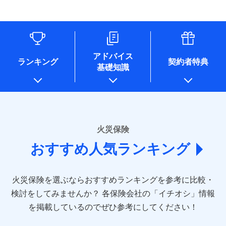
す。
連する当社および提携会社のサービスを案内、提供するため
象となる場合があります。）
水道管修理費用
リフォーム相談サービス
ドコモスマート保険ナビ編集部の評価
（なお、当社は複数の保険会社と取引があり、取得した個人
付帯サービス
※1破損・汚損の免責額5万円
※5地震火災費用の取扱いはなし
付帯サービス
住まいの緊急かけつけサービス
地震火災費用
長期優良住宅の維持保全サポートサー
情報を取引のある他の保険会社の商品・サービスをご提案す
※2水まわりトラブル、カギ開け対
※6火災・風災等の事故により建物に
ビス
るために利用させていただくことがあります。）
応、ガラス破損の場合に60分までの
損害が生じたとき、日新火災がご案内
ソニー損保の新ネット火災保険は、補償の組合せが
各種セミナーの開催のため
簡易作業無料でご提供いたします。弊
保険証券の不発行に関する特約（500
クレジットカード
する修理業者（指定工務店）が建物の
適用される割引
自由だから、必要な補償に絞って選べます。
コンサルティングサービスの実施のため
社提携業者にて24時間365日受付。受
円）
クレジットカード
修理を行います。
コンビニ払い
アドバイス
補償内容
チューリッヒ保険会社で
アンケートやキャンペーン等の実施のため
払込方法
付後、専門業者が対応に向かいます。
ランキング
契約者特典
しかも、「地震上乗せ特約（全半損時のみ）」で、
コンビニ払い
説明事項
口座振替
基礎知識
上記に係る案内・手続き・管理等付帯業務を行うため
お見積もり
払込方法
ガラス破損の対応時間は9時～20時と
その他条件
住まいのアシスタンスサービス
地震の被害にも最大100％で備えられます。
※2
募集文書番号
口座振替
銀行振込
* 当社が委託を受けている保険会社の情報は、保険会社
なります。
免責金額（自己負
銀行振込
※3クレジットカード会社の分割払い
のホームページに掲載しておりますので、ご確認くださ
チューリッヒ保険会社の
免責金額なし
WEB見積もり+メールアドレス登録後
担額）
が可能なことがあります。詳しくは各
一括払
詳細を見る
い。
から4営業日+1日以降、お客さまが決
クレジットカード会社にご確認くださ
備考
一括払
支払方法
年払い
済した時点で保険のお申し込みと完了
い。
臨時費用
支払方法
年払い
■損害保険
となります。
月払い
火災保険
見積もりや保険会社とのご契約に先立ち、当社が提供する
ソニー損害保険株式会社で
損害防止費用
月払い
あいおいニッセイ同和損害保険株式会社
募集文書番号
ドコモスマート保険ナビの利用規約と個人情報の取扱いに
お見積もり
ドコモスマート保険ナビ編集部の評価
残存物取片づけ費用
付帯される費用保
おすすめ人気ランキング
(https://www.aioinissaydowa.co.jp/)
ネット申込
クレジットカード
※3
同意いただく必要があります。詳細について、以下をご確
険金
失火見舞費用
ネット申込
アクサ損害保険株式会社 (https://www.axa-
※2
申込方法
郵送
コンビニ払い
認ください。
払込方法
direct.co.jp/)
水道管修理費用
申込方法
郵送
※3
全国の優良工務店とタッグを組み、「高品質な修理」
見積もりや保険会社とのご契約に先立ち、当社が提供する
対面
口座振替
ドコモスマート保険ナビサービス利用規約
火災保険を選ぶならおすすめランキングを参考に比較・
アニコム損害保険株式会社 (https://www.anicom-
地震火災費用
対面
ドコモスマート保険ナビの利用規約と個人情報の取扱いに
※4
と「保険金のお支払」をワンセットで提供する火災保
銀行振込
当社による個人情報の取扱いについて（プライバシー
sompo.co.jp/)
同意いただく必要があります。詳細について、以下をご確
検討をしてみませんか？
始期日
2025/10/01
各保険会社の「イチオシ」情報
険です。補償の選択は自由自在で、お申込みはPC・ス
ポリシー）
東京海上ダイレクト損害保険株式会社
その他付帯される
認ください。
始期日
2024/10/01
一括払
マホで24時間受付可能です。住宅トラブル応急サービ
を掲載しているのでぜひ参考にしてください！
修理付帯費用
ドコモスマート保険ナビ編集部の評価
費用の補償
(https://www.e-design.net/)
説明事項
※1水災料率は最低リスク区分を適用
支払方法
ドコモスマート保険ナビサービス利用規約
年払い
ス「すまいのサポート24」は水まわり、玄関カギの紛
AIG損害保険株式会社
※1破損・汚損、水ぬれは自己負担額