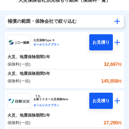
火災保険会社別見積もり結果（保険料一覧）
補償の範囲・保険会社で絞り込む
火災保険Type S
お見積り
オールリスクプラン
火災、地震保険期間
1年
32,697
保険料(一括)
円
火災、地震保険期間
5年
145,858
保険料(一括)
円
ソニー損害保険株式会社
うち
お
家
ドクター火災保険Web
お見積り
ソニー損害保険株式会社のおすすめポイント
オールリスクプラン
火災、地震保険期間
1年
保険料（一括）内訳
01
POINT
27,290
保険料(一括)
円