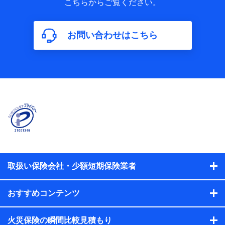
こちらからご覧ください。
保険加入の目的、保険商品の内容、保険料、保険料のお支払
方法、車のメーカーや走行距離などの情報、建物の構造や築
年数などの情報、ペットの種類や年齢などの情報などが含ま
お問い合わせはこちら
れます。
【共同して利用する者の範囲】
当社
株式会社NTTドコモ
【利用する者の利用目的】
当社又は株式会社NTTドコモが提供する保険関連サービスに
おけるユーザ登録受付および管理のため
当社又は株式会社NTTドコモと取引のあるもしくは委託を受
けている保険会社・提携会社の保険その他に関する情報を提
供するため、また維持管理等の委託業務遂行のため、またそ
れらに付帯、関連する当社、株式会社NTTドコモおよび提携
会社のサービスを案内、提供するため
取扱い保険会社・少額短期保険業者
（各サービスで取得したサービス利用履歴、ウェブサイトの
閲覧履歴、購買履歴、ご契約内容等のパーソナルデータを分
おすすめコンテンツ
析して、お客さまの趣味・嗜好・傾向に応じたサービス・商
品等に関するご提案や広告の配信等を行うことがありま
す。）
火災保険の瞬間比較見積もり
各種セミナーの開催のため