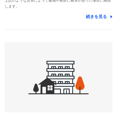
上記のような災害によって建物や家財に被害があった場合に補償
関する情報を提供し、金融商品等の契約を勧奨するため、ま
します。
た維持管理等の委託業務遂行のため、またそれらに付帯、関
連する当社および提携会社のサービスを案内、提供するため
続きを見る
（なお、当社は複数の保険会社と取引があり、取得した個人
情報を取引のある他の保険会社の商品・サービスをご提案す
るために利用させていただくことがあります。）
上記に係る連絡・手続き・管理等付帯業務を行うため
3.セミナー募集サイトから取得した個人情報
各種セミナーの案内、開催のため
上記に係る連絡・手続き・管理等付帯業務を行うため
4.家族・友達紹介にて取得した個人情報
被紹介者への連絡、及び当社と取引のあるもしくは委託を受
けている保険会社・提携会社の保険その他に関する情報を提
供し、金融商品等の契約を勧奨するため
アンケートやキャンペーン等の実施のため
上記に係る連絡・手続き・管理等付帯業務を行うため
5.通話録音にて取得する情報