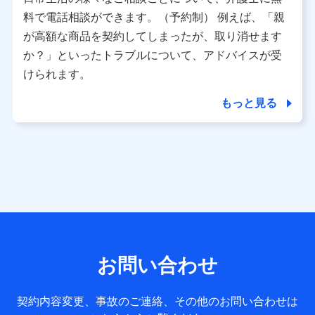
利用情報
料で電話相談ができます。（予約制） 例えば、「親
当社又は株式会社NTTドコモが提供する各種サービスなどの
ご契約・ご利用などに関する情報。例として、当社又は株式
が高額な商品を契約してしまったが、取り消せます
会社NTTドコモが提供する各種サービスのご契約状態・ご利
か？」といったトラブルについて、アドバイスが受
用履歴インターネット利用時の行動に関する情報、アプリケ
ーション利用時の行動に関する情報、購入されたサービスや
けられます。
商品の名称・購入場所・決済に関する情報、アンケートの回
答に関する情報などが含まれます。
もっと見る
保険関連サービス情報
当社又は株式会社NTTドコモが提供する保険関連サービスに
関して取得し、又は保有する情報。例として、見積請求受付
時、資料請求受付時又はユーザー登録受付時に提供いただい
た情報（氏名、住所、生年月日、性別、保険契約者と被保険
者の関係、保険加入の目的、保険商品の内容、保険料、保険
料のお支払方法、車のメーカーや走行距離などの情報、建物
の構造や築年数などの情報、ペットの種類や年齢など）及び
お客様との応対記録 （お客様に提示した比較見積の試算結
果情報、メールマガジンを提供した際のメール内容や送信履
歴の情報及び保険の更改案内等を提供した際のメール内容や
送信履歴などの情報）が含まれます。
お問い合わせ
保険契約情報
当社又は株式会社NTTドコモが取得し、又は保有する保険契
約に関する情報。例として、保険契約者及び被保険者の氏
契約内容変更、事故のご連絡、その他のお問い合わせは
名、住所、生年月日、性別、保険契約者と被保険者の関係、