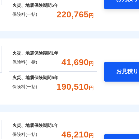
火災、地震保険期間
5年
220,765
保険料(一括)
円
株式会社
会社のおすすめポイント
火災、地震保険期間
1年
一括）内訳
41,690
保険料(一括)
円
お見積り
年
地震 1年
火災 5年
火災、地震保険期間
5年
190,510
保険料(一括)
円
,611
15,530
93,7
建物
円
円
険株式会社
,838
5,180
29,6
家財
円
円
式会社のおすすめポイント
火災、地震保険期間
1年
一括）内訳
46,210
保険料(一括)
円