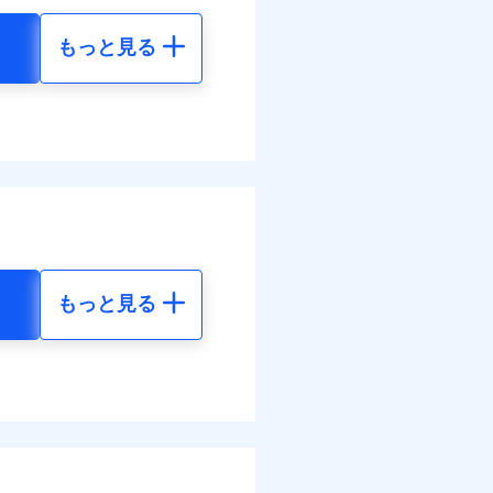
もっと見る
地震 5年
金のお支払」をワンセッ
調べ）
50
72,980
円
円
括払
払い
できます。さらに各種割
払い
50
24,330
円
円
すまいのサポート24」、
ット申込
括払
の維持保全サポートサー
送
払い
面
払い
結！
もっと見る
地震 5年
0/01
ット申込
送
32
72,980
災料率は最低リスク区分を適
円
円
面
危険（盗難を除く）および破
8/01
おいて、自己負担額5万円
14
24,330
円
円
調べ）
損・汚損の免責額5万円