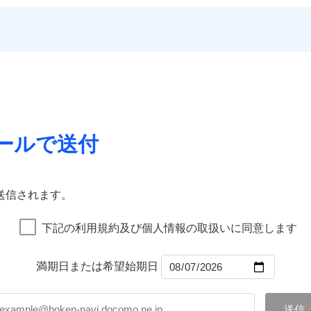
いのサポート24
一
する際の無料の「リフォーム相談サービス」、「長期優良住宅
金額なし
残存物取片づけ費用
※1
償対象
申込方法
郵
災保険は
ダイレクト型でネット完結のお手続き・リーズナブル
ランキングをもっと見る
ォーム相談サービス
支払方法
年
。
※5地
約に先立ち、当社が提供するドコモスマート保険ナビの利用規約と個人
失火見舞費用
対
のプランに盗難等がついており、
社会問題などを考慮された幅
優良住宅の維持保全サポート
月
※6火
Web（すまいの保険）のお見積もり・お申込みはネットで完
て、以下をご確認ください。
水道管修理費用
臨時費用
用保険金も多く、ダイレクトでありながら充実した補償が魅力
ビス
に損害
地震火災費用
サービス利用規約
始期日
2025/1
損害防止費用
ご案内
ネ
などトータルでカバーし、大切な住まいをお守りします！
店）が
扱いについて（プライバシーポリシー）
クレジットカード
残存物取片づけ費用
申込方法
郵
年割引
※1雑
ギ開け対応など「住まいのアシスタンスサービス」が無料付帯
囲
コンビニ払い
失火見舞費用
説明事項
？
対
汚損に
上半期
新規契約数ランキング
募集文書番号
の状況に応じたさまざまな割引をご用意！
口座振替
水道管修理費用
いの緊急かけつけサービス
銀行振込
地震火災費用
始期日
2026/0
ールで送付
募集文書番号
リッヒ保険会社で
チューリッヒ保
補償内容
社火災保険新規契約者数より算出[
年
月]（ドコモスマート保険ナビ
風災・雹（ひょう）災、雪災
水災
クレジットカード
お見積もり
詳細を見
証券の不発行に関する特約
※1破
囲
コンビニ払い
？
00円）
※2水
※1
口座振替
応、ガ
一
送信されます。
約に先立ち、当社が提供するドコモスマート保険ナビの利用規約と個人
金額なし
※1
の簡易
銀行振込
いのアシスタンスサービス
※2
支払方法
年
て、以下をご確認ください。
破損・汚損
す。弊
風災・雹（ひょう）災、雪災
水災
月
下記の利用規約及び個人情報の取扱いに同意します
受付。
サービス利用規約
臨時費用
ドコモスマート保険ナビ編集部の評価
説明事項
B見積もり+メールアドレス登録
向かい
ランキングをもっと見る
扱いについて（プライバシーポリシー）
飛来・衝突
ら4営業日+1日以降、お客さま
損害防止費用
間は9
ネ
済した時点で保険のお申し込
満期日または希望始期日
残存物取片づけ費用
※3ク
申込方法
郵
グを組み、「高品質な修理」と「保険金のお支払」をワンセッ
完了となります。
いが可
破損・汚損
失火見舞費用
※2
対
在で、お申込みはPC・スマホで24時間受付可能です。住宅ト
くは各
水道管修理費用
※3
クレジットカード
※3
確認く
まわり、玄関カギの紛失、ハチの巣駆除等の住宅トラブルに対応