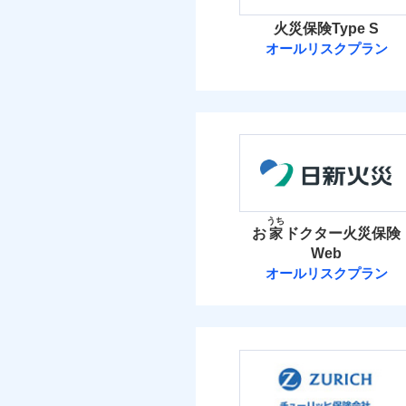
火災保険Type S
オールリスクプラン
ソニー損害保険
ソニー損害保険株式
保険料（
01
POINT
火災 1
うち
お
家
ドクター火災保険
Web
21
建物
オールリスクプラン
日新火災海上保
6
家財
日新火災海上保険株
保険料（
01
POINT