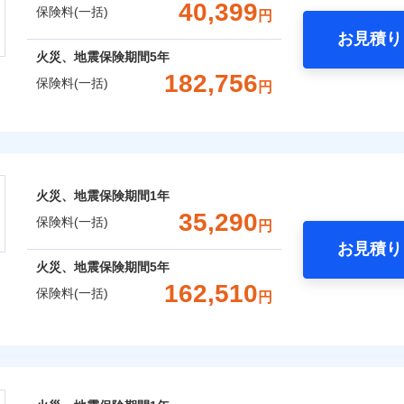
一括）内訳
40,399
保険料(一括)
円
上半期
新規契約数ランキング
補償内容
お見積り
風災・雹（ひょう）災、雪災
水災
年
地震 1年
火災 5年
火災、地震保険期間
5年
全国の優良工務店とタッグを組み、「高品質な修理」と「保険
182,756
社火災保険新規契約者数より算出[
年
月]（ドコモスマート保険ナビ
保険料(一括)
円
,350
15,530
62,9
です。
建物
円
円
一
金額なし
※2
支払方法
年
株式会社
補償を考え、設計することで合理的な保険料を実現することが
破損・汚損
補償内容
月
,250
5,180
19,6
家財
円
円
臨時費用
会社のおすすめポイント
めの各種サポート機能をご用意、住宅トラブル応急サービス「
飛来・衝突
損害防止費用
ネ
一
する際の無料の「リフォーム相談サービス」、「長期優良住宅
金額なし
火災、地震保険期間
1年
残存物取片づけ費用
※1
申込方法
郵
一括）内訳
ランキングをもっと見る
支払方法
年
。
35,290
失火見舞費用
保険料(一括)
対
円
月
Web（すまいの保険）のお見積もり・お申込みはネットで完
水道管修理費用
臨時費用
お見積り
年
地震 1年
火災 5年
地震火災費用
始期日
2025/1
損害防止費用
火災、地震保険期間
5年
ネ
などトータルでカバーし、大切な住まいをお守りします！
162,510
残存物取片づけ費用
申込方法
郵
保険料(一括)
円
,606
15,530
67,7
年割引
建物
円
円
※1水
ギ開け対応など「住まいのアシスタンスサービス」が無料付帯
囲
失火見舞費用
？
対
用
上半期
新規契約数ランキング
説明事項
の状況に応じたさまざまな割引をご用意！
水道管修理費用
険株式会社
※2雑
いの緊急かけつけサービス
地震火災費用
始期日
2026/0
,083
5,180
汚損に
17,7
家財
円
円
補償内容
社火災保険新規契約者数より算出[
年
月]（ドコモスマート保険ナビ
風災・雹（ひょう）災、雪災
水災
式会社のおすすめポイント
クレジットカード
証券の不発行に関する特約
※1破
募集文書番号
コンビニ払い