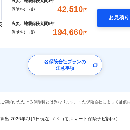
囲
火災、地震保険期間
1年
？
00円）
※2水
一括）内訳
口座振替
42,510
応、ガ
一
保険料(一括)
円
金額なし
※2
の簡易
銀行振込
いのアシスタンスサービス
※2
支払方法
年
破損・汚損
お見積り
す。弊
年
地震 1年
火災 5年
風災・雹（ひょう）災、雪災
水災
月
火災、地震保険期間
5年
受付。
災
災保険は、補償の組合せが自由だから、必要な補償に絞って選
臨時費用
説明事項
B見積もり+メールアドレス登録
向かい
194,660
ランキングをもっと見る
保険料(一括)
飛来・衝突
ら4営業日+1日以降、お客さま
円
（全半損時のみ）」で、地震の被害にも火災保険の保険金額に対
損害防止費用
間は9
ネ
,480
15,530
46,8
建物
円
円
済した時点で保険のお申し込
）。
残存物取片づけ費用
※3ク
申込方法
郵
険会社
完了となります。
いが可
破損・汚損
失火見舞費用
※3
対
くは各
,100
5,180
18,3
家財
円
円
水道管修理費用
※4
クレジットカード
ドコモスマート保険ナビ編集部の評価
※3
確認く
社のおすすめポイント
地震火災費用
各保険会社プランの
始期日
2024/1
※5
飛来・衝突
コンビニ払い
囲
？
注意事項
募集文書番号
口座振替
一括）内訳
火災保険は、補償の組合せが自由だから、必要な補償に絞って
※1損
修理付帯費用
銀行振込
率払、
上半期
新規契約数ランキング
特約（全半損時のみ）」で、地震の被害にも最大100％で備え
補償内容
を適用
風災・雹（ひょう）災、雪災
水災
年
地震 1年
火災 5年
※2破
ターネット割引
全国の優良工務店とタッグを組み、「高品質な修理」と「保険
額5万
社火災保険新規契約者数より算出[
年
月]（ドコモスマート保険ナビ
工務店割引
※1
にご契約いただける保険料とは異なります。また保険会社によって補償
,750
15,530
73,9
建築年
です。
建物
円
円
一
金額なし
※1
年割引
ょう）
支払方法
年
補償を考え、設計することで合理的な保険料を実現することが
破損・汚損
補償内容
円
月
算出[
年
月
日現在]（ドコモスマート保険ナビ調べ）
説明事項
※3失
ソニー損害保険株式会社で
工務店特約
,050
5,180
23,4
※6
家財
円
円
ドコモスマート保険ナビ編集部の評価
臨時費用
※4水
お見積もり
めの各種サポート機能をご用意、住宅トラブル応急サービス「
飛来・衝突
損害防止費用
（破損
ネ