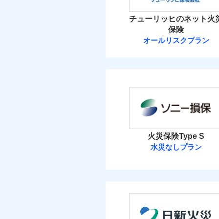
イチオシ
02
POINT
火災 1
チューリッヒのネット火
ソニー損保の新ネット火
保険
しかも「地震上乗せ特約
15
建物
オールリスクプラン
れます（一部損は対象外
チューリッヒ保
5
家財
チューリッヒ保険会
補償の範
03
POINT
保険料（
01
POINT
イチオシ
02
POINT
火災
火災 1
落雷
火災保険Type S
まさかのときも安心！
破裂・爆発
水災なしプラン
18
トで提供する火災保険
建物
ソニー損害保険
お客さまのニーズから
盗難
水濡れ
引が充実！
6
家財
騒擾（じょう）
ソニー損害保険株式
大切な住まいを守るた
外部からの落下・
住まいをメンテナンス
保険料（
01
POINT
ビス」をご提供します