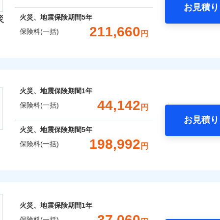
お見積り
年
地震 1年
火災 5年
火災、地震保険期間
5年
災
災保険は、補償の組合せが自由だから、必要な補償に絞って選
211,660
保険料(一括)
円
（全半損時のみ）」で、地震の被害にも火災保険の保険金額に対
,280
15,530
67,8
建物
円
円
）。
険会社
,700
5,180
25,4
家財
円
円
社のおすすめポイント
囲
？
火災、地震保険期間
1年
一括）内訳
44,142
保険料(一括)
円
お見積り
風災・雹（ひょう）災、雪災
水災
年
地震 1年
火災 5年
火災、地震保険期間
5年
全国の優良工務店とタッグを組み、「高品質な修理」と「保険
198,992
保険料(一括)
円
※1
,550
15,530
82,1
です。
建物
円
円
株式会社
補償を考え、設計することで合理的な保険料を実現することが
破損・汚損
,950
5,180
32,2
家財
円
円
会社のおすすめポイント
めの各種サポート機能をご用意、住宅トラブル応急サービス「
飛来・衝突
する際の無料の「リフォーム相談サービス」、「長期優良住宅
火災、地震保険期間
1年
一括）内訳
。
37,060
保険料(一括)