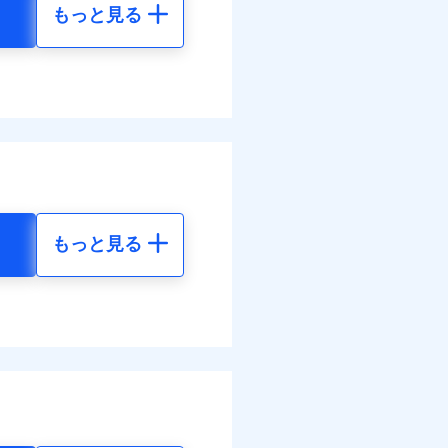
もっと見る
地震 5年
べます。
して最大100％で備えら
00
72,980
円
円
00
24,330
円
円
もっと見る
地震 5年
金のお支払」をワンセッ
50
72,980
円
円
できます。さらに各種割
00
24,330
円
円
すまいのサポート24」、
の維持保全サポートサー