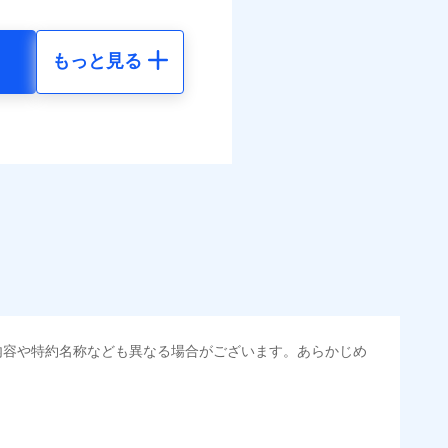
まわりトラブル、カギ開け対
ラス破損の場合に60分まで
括払
作業無料でご提供いたしま
払い
もっと見る
社提携業者にて24時間365日
地震 5年
払い
受付後、専門業者が対応に
べます。
ます。ガラス破損の対応時
して最大100％で備えら
時～20時となります。
ット申込
50
72,980
円
円
レジットカード会社の分割払
送
能なことがあります。詳し
面
クレジットカード会社にご
50
24,330
円
円
ださい。
0/01
選べます。
害割合が30%未満の場合は定
水災料率は最低リスク区分
られます。
地震 5年
損・汚損、水ぬれは自己負担
金のお支払」をワンセッ
円 建物が築15年以上または
調べ）
内容や特約名称なども異なる場合がございます。あらかじめ
00
72,980
不明の場合、風災・雹（ひ
円
円
括払
災・雪災の自己負担額は5万
払い
できます。さらに各種割
払い
火見舞費用の取扱いはなし
50
24,330
円
円
道管修理費用の取扱いはなし
すまいのサポート24」、
・汚損等危険補償特約で補
ット申込