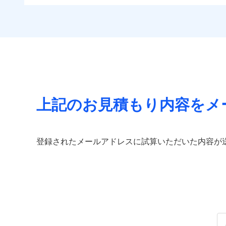
免責金額（自己負担
すま
住まいをメンテナンス
免責
付帯される費用の補
チューリッヒのネット火
額）
リフ
ビス」をご提供します
償
付帯サービス
見積もりや保険会社とのご契
する補償に加え、すべて
長期
お家ドクター火災保険
必要があります。詳細につい
イチオシ
02
POINT
見舞金など付帯される費
サー
ドコモスマート保険ナビ
火災、自然災害、盗難
当社による個人情報の取
付帯される費用保険
適用される割引
建築
水まわりトラブル、カ
金
補償の範
03
POINT
払込方法
補償の対象やお客さま
付帯サービス
住ま
上記のお見積もり内容をメ
チュー
当
火災
保険
落雷
適用される割引
補償の範
03
POINT
（5
破裂・爆発
払込方法
免責金額（自己負担
登録されたメールアドレスに試算いただいた内容が
見積もりや保険会社とのご契
免責
額）
その他条件
住ま
必要があります。詳細につい
盗難
水濡れ
火災
ドコモスマート保険ナビ
騒擾（じょう）
落雷
WE
当社による個人情報の取
外部からの落下・
破裂・爆発
後か
備考
が決
付帯される費用保険
全国の優良工務店とタッ
みと
金
盗難
す。補償の選択は自由自
水濡れ
いのサポート24」は水
騒擾（じょう）