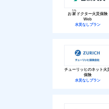
お家ドクター火災保険
イチオシ
02
POINT
火災 1
うち
お
家
ドクター火災保険
火災、自然災害、盗難
Web
18
建物
水まわりトラブル、カ
補償の範
03
POINT
水災なしプラン
補償の対象やお客さま
日新火災海上保
4
家財
当
火災
日新火災海上保険株
落雷
補償の範
03
POINT
破裂・爆発
保険料（
01
POINT
イチオシ
02
POINT
盗難
火災 1
水濡れ
火災
チューリッヒのネット火
ソニー損保の新ネット火
騒擾（じょう）
落雷
保険
外部からの落下・
破裂・爆発
しかも「地震上乗せ特約
12
建物
水災なしプラン
れます（一部損は対象外
チューリッヒ保
盗難
水濡れ
3
家財
騒擾（じょう）
チューリッヒ保険会
外部からの落下・
補償の範
03
POINT