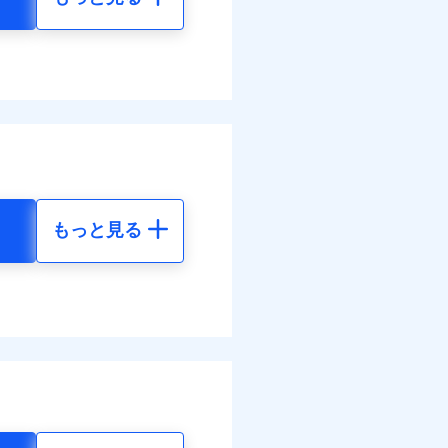
もっと見る
地震 5年
90
72,980
円
円
65
24,330
円
円