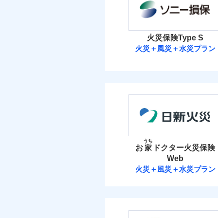
保険料（
01
POINT
イチオシ
02
POINT
火災
火災 1
落雷
火災保険Type S
まさかのときも安心！
破裂・爆発
当
火災＋風災＋水災プラン
14
トで提供する火災保険
建物
免責金額（自己負担
免責
額）
ソニー損害保険
お客さまのニーズから
盗難
水濡れ
引が充実！
4
家財
騒擾（じょう）
ソニー損害保険株式
大切な住まいを守るた
外部からの落下・
免責金額（自己負担
住まいをメンテナンス
免責
付帯される費用の補
額）
保険料（
01
POINT
ビス」をご提供します
償
お家ドクター火災保険
イチオシ
02
POINT
火災 1
うち
お
家
ドクター火災保険
火災、自然災害、盗難
付帯される費用保険
Web
15
適用される割引
建物
建築
水まわりトラブル、カ
金
補償の範
03
火災＋風災＋水災プラン
POINT
補償の対象やお客さま
日新火災海上保
付帯サービス
住ま
4
家財
当
火災
日新火災海上保険株
保険
落雷
適用される割引