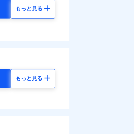
結！
もっと見る
地震 5年
01
72,980
円
円
81
24,330
円
円
調べ）
もっと見る
地震 5年
べます。
して最大100％で備えら
50
72,980
円
円
00
24,330
円
円