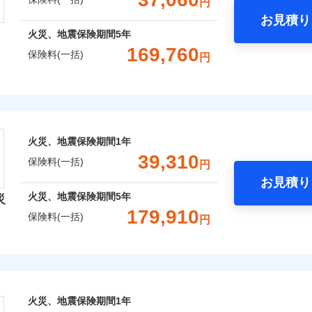
円
Web（すまいの保険）のお見積もり・お申込みはネットで完
お見積り
年
地震 1年
火災 5年
火災、地震保険期間
5年
などトータルでカバーし、大切な住まいをお守りします！
169,760
保険料(一括)
円
,503
15,530
80,3
建物
円
円
ギ開け対応など「住まいのアシスタンスサービス」が無料付帯
囲
？
上半期
新規契約数ランキング
の状況に応じたさまざまな割引をご用意！
険株式会社
,929
5,180
21,3
家財
円
円
社火災保険新規契約者数より算出[
年
月]（ドコモスマート保険ナビ
風災・雹（ひょう）災、雪災
水災
式会社のおすすめポイント
囲
火災、地震保険期間
1年
？
一括）内訳
※1
39,310
保険料(一括)
円
破損・汚損
お見積り
年
地震 1年
火災 5年
風災・雹（ひょう）災、雪災
水災
火災、地震保険期間
5年
災
災保険は、補償の組合せが自由だから、必要な補償に絞って選
179,910
ランキングをもっと見る
保険料(一括)
飛来・衝突
円
（全半損時のみ）」で、地震の被害にも火災保険の保険金額に対
,800
15,530
56,7
建物
円
円
）。
険会社
破損・汚損
,550
5,180
15,7
家財
円
円
社のおすすめポイント
飛来・衝突
囲
？
火災、地震保険期間
1年