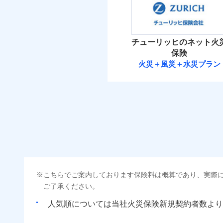
補償の範
03
POINT
（5
破裂・爆発
払込方法
保険料（
01
POINT
免責金額（自己負担
免責
イチオシ
額）
02
その他条件
POINT
住ま
盗難
火災 1
水濡れ
火災
チューリッヒのネット火
ソニー損保の新ネット火
騒擾（じょう）
落雷
WE
保険
外部からの落下・
破裂・爆発
後か
しかも「地震上乗せ特約
備考
10
建物
火災＋風災＋水災プラン
が決
れます（一部損は対象外
付帯される費用保険
チューリッヒ保
みと
金
盗難
水濡れ
4
家財
騒擾（じょう）
チューリッヒ保険会
外部からの落下・
補償の範
03
POINT
払込方法
保険料（
01
POINT
ソニー損保の新ネット
その他付帯される費
用の補償
イチオシ
しかも、「地震上乗せ
02
POINT
火災
火災 1
落雷
イン
まさかのときも安心！
破裂・爆発
当
適用される割引
指定
こちらでご案内しております保険料は概算であり、実際
16
トで提供する火災保険
建物
免責金額（自己負担
免責
建築
ご了承ください。
額）
お客さまのニーズから
盗難
水濡れ
引が充実！
人気順については当社
新規契約者数より
その他条件
指定
5
家財
騒擾（じょう）
大切な住まいを守るた
外部からの落下・