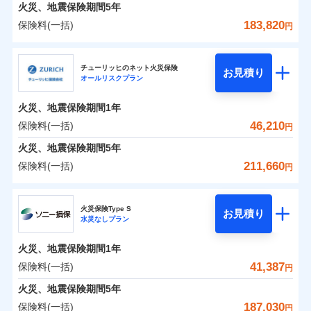
火災 1年
地震 1年
火災、地震保険期間
5年
183,820
保険料(一括)
円
0
18,856
15,530
建物
円
円
円
日新火災海上保険株式会社
チューリッヒのネット火災保険
お見積り
オールリスクプラン
0
6,838
5,180
日新火災海上保険株式会社のおすすめポイント
家財
円
円
円
火災、地震保険期間
1年
保険料（一括）内訳
01
POINT
46,210
保険料(一括)
円
火災 1年
地震 1年
火災、地震保険期間
5年
211,660
保険料(一括)
円
イチオシ
02
POINT
0
13,680
15,530
建物
円
円
円
チューリッヒ保険会社
ソニー損保の新ネット火災保険は、補償の組合せが自
火災保険Type S
お見積り
水災なしプラン
0
5,700
5,180
チューリッヒ保険会社のおすすめポイント
家財
円
由だから、必要な補償に絞って選べます。
円
円
しかも「地震上乗せ特約（全半損時のみ）」で、地震
火災、地震保険期間
1年
保険料（一括）内訳
01
POINT
の被害にも火災保険の保険金額に対して最大100％で備
41,387
保険料(一括)
円
えられます（一部損は対象外）。
火災 1年
地震 1年
火災、地震保険期間
5年
187,030
保険料(一括)
円