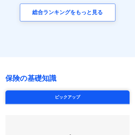
三井ダイレクト損害保険株式会社
全国の優良工務店とタッグを組み、「高品質な修理」
同意いただく必要があります。詳細について、以下をご確
ネット申込
募集文書番号
(https://www.mitsui-direct.co.jp/)
見積もりや保険会社とのご契約に先立ち、当社が提供する
認ください。
と「保険金のお支払」をワンセットで提供する火災保
総合ランキングをもっと見る
申込方法
郵送
ドコモスマート保険ナビの利用規約と個人情報の取扱いに
険です。補償の選択は自由自在で、お申込みはPC・ス
ドコモスマート保険ナビサービス利用規約
対面
同意いただく必要があります。詳細について、以下をご確
■生命保険
マホで24時間受付可能です。住宅トラブル応急サービ
当社による個人情報の取扱いについて（プライバシー
認ください。
アクサ生命保険株式会社
ス「すまいのサポート24」は水まわり、玄関カギの紛
ポリシー）
始期日
2024/10/01
（https://www.axa.co.jp/）
ドコモスマート保険ナビサービス利用規約
失、ハチの巣駆除等の住宅トラブルに対応していま
SBI生命保険株式会社（https://www.sbilife.co.jp/）
当社による個人情報の取扱いについて（プライバシー
す。さらに大切な住まいを守るための各種サポート機
※1損害割合が30%未満の場合は定率
FWD生命保険株式会社
ドコモスマート保険ナビ編集部の評価
ポリシー）
払、水災料率は最低リスク区分を適用
能をご用意。住まいをメンテナンスする際の無料の
（https://www.fwdlife.co.jp/）
※2失火見舞費用の取扱いはなし
「リフォーム相談サービス」、「長期優良住宅の維持
ソニー生命保険株式会社
※3水道管修理費用の取扱いはなし
チューリッヒのネット火災保険は
ダイレクト型でネッ
保全サポートサービス」をご提供しています。
（https://www.sonylife.co.jp）
説明事項
※4地震火災費用の取扱いはなし
ト完結のお手続き・リーズナブルな保険料
に加え、
火
SOMPOひまわり生命保険株式会社
保険の基礎知識
※5火災・風災等の事故により建物に
災に対する補償に加え、すべてのプランに盗難等がつ
（https://www.himawari-life.co.jp/）
損害が生じたとき、日新火災がご案内
いており、
社会問題などを考慮された幅広い補償が特
する修理業者（指定工務店）が建物の
第一ネオ生命保険株式会社
修理を行います。
長です。
失火見舞金など付帯される費用保険金も多
（https://neofirst.co.jp/）
ピックアップ
く、ダイレクトでありながら充実した補償が魅力で
大樹生命保険株式会社（https://www.taiju-
日新火災海上保険株式会社で
募集文書番号
life.co.jp）
お見積もり
す。
太陽生命保険株式会社（https://www.taiyo-
seimei.co.jp）
見積もりや保険会社とのご契約に先立ち、当社が提供する
チューリッヒ生命保険株式会社
ドコモスマート保険ナビの利用規約と個人情報の取扱いに