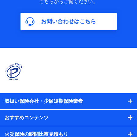
こちらからご覧ください。
保険加入の目的、保険商品の内容、保険料、保険料のお支払
方法、車のメーカーや走行距離などの情報、建物の構造や築
年数などの情報、ペットの種類や年齢などの情報などが含ま
お問い合わせはこちら
れます。
【共同して利用する者の範囲】
当社
株式会社NTTドコモ
【利用する者の利用目的】
当社又は株式会社NTTドコモが提供する保険関連サービスに
おけるユーザ登録受付および管理のため
当社又は株式会社NTTドコモと取引のあるもしくは委託を受
けている保険会社・提携会社の保険その他に関する情報を提
供するため、また維持管理等の委託業務遂行のため、またそ
れらに付帯、関連する当社、株式会社NTTドコモおよび提携
会社のサービスを案内、提供するため
取扱い保険会社・少額短期保険業者
（各サービスで取得したサービス利用履歴、ウェブサイトの
閲覧履歴、購買履歴、ご契約内容等のパーソナルデータを分
おすすめコンテンツ
析して、お客さまの趣味・嗜好・傾向に応じたサービス・商
品等に関するご提案や広告の配信等を行うことがありま
す。）
火災保険の瞬間比較見積もり
各種セミナーの開催のため