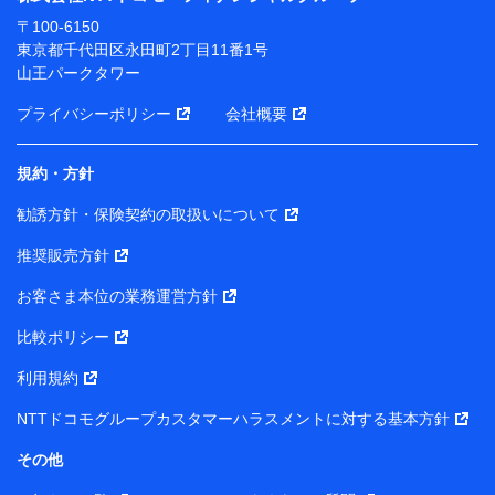
ります。
〒100-6150
※ dポイントクラブ会員ではないお客さま（2019年12
東京都千代田区永田町2丁目11番1号
月11日以降、一度もdポイントクラブ会員であったこと
山王パークタワー
がないお客さまに限る）に関する、2019年12月10日以
前に取得した個人データは、こちら の利用目的の範囲内
プライバシーポリシー
会社概要
に限って共同利用します。
規約・方針
当社は株式会社NTTドコモ・フィナンシャルグループ
との間で、以下のとおり個人データを共同利用しま
勧誘方針・保険契約の取扱いについて
す。
推奨販売方針
【共同して利用される利用データの項目】
当社または株式会社NTTドコモ・フィナンシャルグルー
お客さま本位の業務運営方針
プがサービス提供等を通じて取得した、以下の情報など
比較ポリシー
の個人データ
基本情報
利用規約
氏名、電話番号、メールアドレス、お客さまの識別子、属
NTTドコモグループカスタマーハラスメントに対する基本方針
性、連絡先、dポイントサービスのご利用に関する情報。例
として、dポイントカード番号、性別、年齢、家族構成、住
その他
所、dポイント残高、dポイント利用履歴などが含まれます。
利用情報