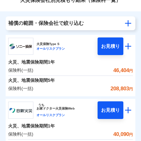
火災保険会社別見積もり結果（保険料一覧）
補償の範囲・保険会社で絞り込む
火災保険Type S
お見積り
オールリスクプラン
火災、地震保険期間
1年
46,404
保険料(一括)
円
火災、地震保険期間
5年
208,803
保険料(一括)
円
ソニー損害保険株式会社
うち
お
家
ドクター火災保険Web
お見積り
ソニー損害保険株式会社のおすすめポイント
オールリスクプラン
火災、地震保険期間
1年
保険料（一括）内訳
01
POINT
40,090
保険料(一括)
円