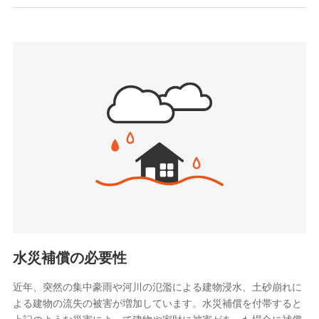
お見積もり
SBIいきいき少額短期保険会社 (https://www.i-
sedai.com/)
見積もりや保険会社とのご契約に先立ち、当社が提供する
SBIペット少額短期保険株式会社
ドコモスマート保険ナビの利用規約と個人情報の取扱いに
(https://www.sbipet-ssi.co.jp/)
同意いただく必要があります。詳細について、以下をご確
SBIリスタ少額短期保険会社
認ください。
(https://www.jishin.co.jp/)
スマートプラス少額短期保険株式会社
ドコモスマート保険ナビサービス利用規約
（https://www.smartplus-insurance.com/）
当社による個人情報の取扱いについて（プライバシー
チューリッヒ少額短期保険株式会社
ポリシー）
(https://www.zurichssi.co.jp/)
Tokio Marine X少額短期保険株式会社
(https://www.tokiomarine-x.co.jp/)
ペットメディカルサポート株式会社
(https://pshoken.co.jp/)
リトルファミリー少額短期保険株式会社
(https://www.littlefamily-ssi.com/)
水災補償の必要性
2.共同募集を行う代理店から受領する個人情報
近年、突然の集中豪雨や河川の氾濫による建物浸水、土砂崩れに
よる建物の流失の被害が増加しています。水災補償を付帯すると
郵便、電話、およびＥメール等により、当社と取引のあるも
しくは委託を受けている保険会社・提携会社の保険その他に