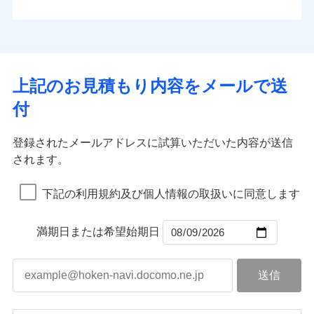
払込方法
お客さまのニーズから補償を考え、設計することで
水道管修理費用
※4
対面
口座振替
合理的な保険料を実現することができます。さらに
水災
盗難
地震火災費用
※5
銀行振込
上半期
新規契約数ランキング
水濡れ
各種割引が充実！
免責金額（自己負
始期日
2025/10/01
※1
免責金額なし
※1
騒擾（じょう）
担額）
補償内容
その他付帯される
大切な住まいを守るための各種サポート機能をご用
外部からの落下・
破損・汚損
一括払
イチオシ
02
修理付帯費用
POINT
費用の補償
当社火災保険新規契約者数より算出[
年
飛来・衝突
月]（ドコモスマート保険
意、住宅トラブル応急サービス「すまいのサポート
※1水災料率は最低リスク区分を適用
支払方法
年払い
上記のお見積もり内容をメールで送
臨時費用
ナビ調べ）
説明事項
※2雑危険（盗難を除く）および破汚
24」、住まいをメンテナンスする際の無料の「リフ
火災、自然災害、盗難などトータルでカバーし、大
月払い
損害防止費用
免責金額（自己負
損において、自己負担額5万円
インターネット割引
付
免責金額なし
ォーム相談サービス」、「長期優良住宅の維持保全
※1
切な住まいをお守りします！
担額）
残存物取片づけ費用
適用される割引
指定工務店割引
付帯される費用の
サポートサービス」をご提供します。
ネット申込
水まわりトラブル、カギ開け対応など「住まいのア
補償
募集文書番号
失火見舞費用
建築年割引
申込方法
郵送
登録されたメールアドレスに試算いただいた内容が送信
お家ドクター火災保険Web（すまいの保険）のお見
臨時費用
シスタンスサービス」が無料付帯
水道管修理費用
対面
されます。
積もり・お申込みはネットで完結！
損害防止費用
その他条件
指定工務店特約
補償の対象やお客さまの状況に応じたさまざまな割
※6
地震火災費用
上半期
新規契約数ランキング
ランキングをもっと見る
残存物取片づけ費用
付帯される費用保
引をご用意！
始期日
2026/08/01
険金
下記の利用規約及び個人情報の取扱いに同意します
失火見舞費用
すまいのサポート24
適用される割引
建築年割引
補償の範囲
？
03
POINT
当社火災保険新規契約者数より算出[
年
月]（ドコモスマート保険
水道管修理費用
リフォーム相談サービス
付帯サービス
※1破損・汚損の免責額5万円
ナビ調べ）
ドコモスマート保険ナビ編集部の評価
補償の範囲
付帯サービス
住まいの緊急かけつけサービス
地震火災費用
長期優良住宅の維持保全サポートサー
？
03
満期日または希望始期日
POINT
※2水まわりトラブル、カギ開け対
ビス
応、ガラス破損の場合に60分までの
火災
風災・雹（ひょ
簡易作業無料でご提供いたします。弊
保険証券の不発行に関する特約（500
クレジットカード
ソニー損保の新ネット火災保険は、補償の組合せが
適用される割引
落雷
う）災、雪災
社提携業者にて24時間365日受付。受
円）
クレジットカード
コンビニ払い
火災
補償内容
風災・雹（ひょ
破裂・爆発
自由だから、必要な補償に絞って選べます。
払込方法
付後、専門業者が対応に向かいます。
落雷
コンビニ払い
う）災、雪災
説明事項
口座振替
払込方法
ガラス破損の対応時間は9時～20時と
しかも、「地震上乗せ特約（全半損時のみ）」で、
破裂・爆発
その他条件
住まいのアシスタンスサービス
※2
口座振替
水災
銀行振込
盗難
なります。