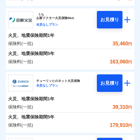
イチオシ
02
POINT
補償の範囲
？
0
03
18,550
15,530
POINT
建物
円
円
円
ソニー損害保険株式会社
うち
まさかのときも安心！全国の優良工務店とタッグを
お
家
ドクター火災保険Web
お見積り
0
6,950
5,180
ソニー損害保険株式会社のおすすめポイント
家財
円
組み、「高品質な修理」と「保険金のお支払」をワ
円
円
水災なしプラン
火災
風災・雹（ひょ
落雷
う）災、雪災
ンセットで提供する火災保険です。
火災、地震保険期間
1年
保険料（一括）内訳
01
破裂・爆発
POINT
お客さまのニーズから補償を考え、設計することで
35,460
保険料(一括)
円
合理的な保険料を実現することができます。さらに
水災
盗難
火災 1年
地震 1年
火災、地震保険期間
5年
水濡れ
各種割引が充実！
※1
騒擾（じょう）
163,060
保険料(一括)
円
大切な住まいを守るための各種サポート機能をご用
外部からの落下・
破損・汚損
イチオシ
02
POINT
0
15,748
15,530
建物
円
円
円
飛来・衝突
意、住宅トラブル応急サービス「すまいのサポート
日新火災海上保険株式会社
24」、住まいをメンテナンスする際の無料の「リフ
火災、自然災害、盗難などトータルでカバーし、大
チューリッヒのネット火災保険
お見積り
水災なしプラン
0
ォーム相談サービス」、「長期優良住宅の維持保全
4,929
5,180
日新火災海上保険株式会社のおすすめポイント
家財
円
切な住まいをお守りします！
円
円
サポートサービス」をご提供します。
水まわりトラブル、カギ開け対応など「住まいのア
火災、地震保険期間
1年
保険料（一括）内訳
01
POINT
お家ドクター火災保険Web（すまいの保険）のお見
シスタンスサービス」が無料付帯
39,310
保険料(一括)
円
積もり・お申込みはネットで完結！
補償の対象やお客さまの状況に応じたさまざまな割
火災 1年
地震 1年
火災、地震保険期間
5年
上半期
新規契約数ランキング
引をご用意！
179,910
保険料(一括)
円
イチオシ
02
POINT
補償の範囲
0
11,200
15,530
？
03
建物
円
POINT
円
円
当社火災保険新規契約者数より算出[
年
月]（ドコモスマート保険
チューリッヒ保険会社
ナビ調べ）