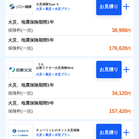
補償の範囲
？
03
POINT
ソニー損保の新ネット火災保険は、補償の組合せが自
火災保険Type S
お見積り
火災＋風災＋水災プラン
0
3,550
5,180
チューリッヒ保険会社のおすすめポイント
家財
円
由だから、必要な補償に絞って選べます。
円
円
火災
風災・雹（ひょ
しかも「地震上乗せ特約（全半損時のみ）」で、地震
落雷
う）災、雪災
火災、地震保険期間
1年
保険料（一括）内訳
01
火災
風災・雹（ひょ
POINT
破裂・爆発
の被害にも火災保険の保険金額に対して最大100％で備
落雷
う）災、雪災
38,988
保険料(一括)
円
破裂・爆発
えられます（一部損は対象外）。
水災
盗難
火災 1年
地震 1年
火災、地震保険期間
5年
ランキングをもっと見る
水濡れ
※1
水災
盗難
騒擾（じょう）
176,626
保険料(一括)
円
水濡れ
外部からの落下・
破損・汚損
イチオシ
02
POINT
補償の範囲
？
0
03
14,350
15,530
POINT
建物
円
円
円
騒擾（じょう）
飛来・衝突
ソニー損害保険株式会社
外部からの落下・
破損・汚損
うち
飛来・衝突
まさかのときも安心！全国の優良工務店とタッグを
お
家
ドクター火災保険Web
お見積り
0
4,250
5,180
ソニー損害保険株式会社のおすすめポイント
家財
円
組み、「高品質な修理」と「保険金のお支払」をワ
円
円
火災＋風災＋水災プラン
火災
風災・雹（ひょ
落雷
う）災、雪災
ンセットで提供する火災保険です。
火災、地震保険期間
1年
保険料（一括）内訳
01
補償内容
破裂・爆発
POINT
お客さまのニーズから補償を考え、設計することで
34,120
保険料(一括)
円
合理的な保険料を実現することができます。さらに
水災
盗難
火災 1年
地震 1年
火災、地震保険期間
5年
上半期
新規契約数ランキング
水濡れ
各種割引が充実！
免責金額（自己負
免責金額なし
※2
騒擾（じょう）
157,420
保険料(一括)
担額）
円
補償内容
大切な住まいを守るための各種サポート機能をご用
外部からの落下・
破損・汚損
イチオシ
02
POINT
0
14,195
15,530
建物
円
円
円
当社火災保険新規契約者数より算出[
年
飛来・衝突
月]（ドコモスマート保険
意、住宅トラブル応急サービス「すまいのサポート
日新火災海上保険株式会社
臨時費用
ナビ調べ）
24」、住まいをメンテナンスする際の無料の「リフ
火災、自然災害、盗難などトータルでカバーし、大
チューリッヒのネット火災保険
お見積り
損害防止費用
免責金額（自己負
火災＋風災＋水災プラン
免責金額なし
0
ォーム相談サービス」、「長期優良住宅の維持保全
4,083
5,180
日新火災海上保険株式会社のおすすめポイント
※1
家財
円
切な住まいをお守りします！
円
円