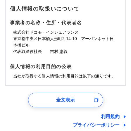
地震の被害にも最大100％で備えられます。
ランキングをもっと見る
水濡れ
免責金額（自己負
銀行振込
※3クレジットカード会社の分割払い
※1
免責金額なし
水災
※1
盗難
騒擾（じょう）
個人情報の取扱いについて
WEB見積もり+メールアドレス登録後
担額）
が可能なことがあります。詳しくは各
一括払
水濡れ
外部からの落下・
破損・汚損
から4営業日+1日以降、お客さまが決
※1
クレジットカード会社にご確認くださ
備考
騒擾（じょう）
一括払
飛来・衝突
支払方法
年払い
済した時点で保険のお申し込みと完了
外部からの落下・
破損・汚損
い。
事業者の名称・住所・代表者名
臨時費用
支払方法
年払い
となります。
月払い
飛来・衝突
損害防止費用
月払い
株式会社ドコモ・インシュアランス
ソニー損害保険株式会社で
募集文書番号
残存物取片づけ費用
付帯される費用保
ネット申込
クレジットカード
東京都中央区日本橋人形町2-14-10 アーバンネット日
※3
お見積もり
険金
失火見舞費用
ネット申込
※2
補償内容
申込方法
本橋ビル
郵送
コンビニ払い
払込方法
水道管修理費用
申込方法
郵送
※3
代表取締役社長 吉村 忠義
対面
口座振替
見積もりや保険会社とのご契約に先立ち、当社が提供する
地震火災費用
対面
※4
銀行振込
上半期
新規契約数ランキング
免責金額（自己負
ドコモスマート保険ナビの利用規約と個人情報の取扱いに
始期日
2025/10/01
免責金額なし
個人情報の利用目的の公表
担額）
同意いただく必要があります。詳細について、以下をご確
補償内容
その他付帯される
始期日
2024/10/01
一括払
修理付帯費用
ドコモスマート保険ナビ編集部の評価
費用の補償
認ください。
当社火災保険新規契約者数より算出[
当社が取得する個人情報の利用目的は以下の通りです。
年
月]（ドコモスマート保険
※1雑危険（盗難を除く）および破汚
支払方法
年払い
説明事項
臨時費用
ナビ調べ）
損において、自己負担額5万円
※1損害割合が30%未満の場合は定率
ドコモスマート保険ナビサービス利用規約
月払い
損害防止費用
免責金額（自己負
インターネット割引
払、水災料率は最低リスク区分を適用
チューリッヒのネット火災保険は
ダイレクト型でネッ
1.見積請求受付時、資料請求受付時、ユーザー登録受
免責金額なし
当社による個人情報の取扱いについて（プライバシー
担額）
※2破損・汚損、水ぬれは自己負担額
残存物取片づけ費用
適用される割引
指定工務店割引
付時
付帯される費用の
募集文書番号
ト完結のお手続き・リーズナブルな保険料
に加え、
火
ポリシー）
ネット申込
全文表示
5万円 建物が築15年以上または建築
補償
失火見舞費用
建築年割引
災に対する補償に加え、すべてのプランに盗難等がつ
ユーザー登録受付および、管理のため
申込方法
年不明の場合、風災・雹（ひょう）
郵送
臨時費用
水道管修理費用
郵便、電話、およびＥメール等により、当社と取引のあるも
いており、
社会問題などを考慮された幅広い補償が特
災・雪災の自己負担額は5万円
対面
損害防止費用
しくは委託を受けている保険会社・提携会社の保険その他に
その他条件
指定工務店特約
※5
利用規約
地震火災費用
※3失火見舞費用の取扱いはなし
長です。
失火見舞金など付帯される費用保険金も多
ランキングをもっと見る
関する情報を提供し、金融商品等の契約を勧奨するため、ま
残存物取片づけ費用
付帯される費用保
説明事項
※4水道管修理費用の取扱いはなし
プライバシーポリシー
く、ダイレクトでありながら充実した補償が魅力で
始期日
2026/08/01
た維持管理等の委託業務遂行のため、またそれらに付帯、関
険金
（破損・汚損等危険補償特約で補償対
失火見舞費用
すまいのサポート24
適用される割引
建築年割引