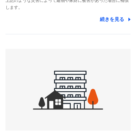
上記のような災害によって建物や家財に被害があった場合に補償
関する情報を提供し、金融商品等の契約を勧奨するため、ま
します。
た維持管理等の委託業務遂行のため、またそれらに付帯、関
連する当社および提携会社のサービスを案内、提供するため
続きを見る
（なお、当社は複数の保険会社と取引があり、取得した個人
情報を取引のある他の保険会社の商品・サービスをご提案す
るために利用させていただくことがあります。）
上記に係る連絡・手続き・管理等付帯業務を行うため
3.セミナー募集サイトから取得した個人情報
各種セミナーの案内、開催のため
上記に係る連絡・手続き・管理等付帯業務を行うため
4.家族・友達紹介にて取得した個人情報
被紹介者への連絡、及び当社と取引のあるもしくは委託を受
けている保険会社・提携会社の保険その他に関する情報を提
供し、金融商品等の契約を勧奨するため
アンケートやキャンペーン等の実施のため
上記に係る連絡・手続き・管理等付帯業務を行うため
5.通話録音にて取得する情報