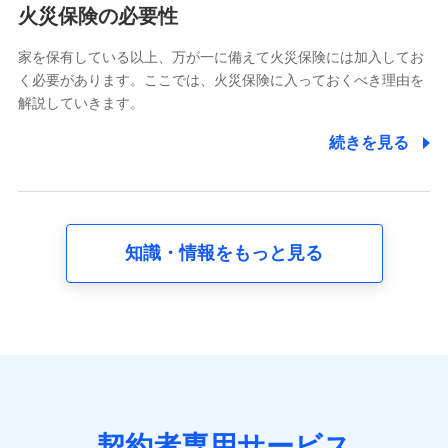
電話対応の品質向上およびお問合せ内容の正確な把握のため
火災保険の必要性
家を保有している以上、万が一に備えて火災保険には加入してお
6.採用応募者の個人情報
く必要があります。ここでは、火災保険に入っておくべき理由を
採用選考および入社手続を実施するため
解説していきます。
7.社員（従業者）の個人情報
続きを見る
人事･勤怠･健康・労務等の管理、給与支給、福利厚生・採用
退職関連処理等の各種手続きのため、当社と従業員または従
業員同士の連絡のため
知識・情報をもっと見る
8.取引先個人情報
取引先としての選定業務、営業情報の提供業務、契約締結手
続き業務、取引管理業務、およびこれらに準ずる業務の遂行
のため
9.お問い合わせ情報
各種お問い合わせに対応するため
契約者専用サービス