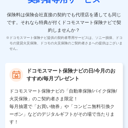
10.受託業務の 個人情報
受託業務の遂行およびこれらに準ずる業務の遂行のため
保険料は保険会社直接の契約でも代理店を通しても同じ
です。
それなら特典が付くドコモスマート保険ナビで契
11.マイカー通勤管理クラウド並びに法人向けASPサー
ビスに関してのお問い合わせ情報
約しませんか？
各種お問い合わせに対応するため
ドコモスマート保険ナビ提供の契約者専用サービスは、ソニー損保、ドコ
当社のサービスに関する情報提供や、皆様に有用なお知らせ
モの賃貸火災保険、ドコモの火災保険のご契約者さまへの提供はございま
をお送りするため
せん。
アンケートの送付のため
当社のサービスや媒体の運営改善に必要なデータを解析し、
分析するため
当社の対応品質向上やお問い合わせ内容の正確な把握のため
ドコモスマート保険ナビの日/今月のお
個人情報保護管理者の職名、連絡先
すすめ/毎月プレゼント
株式会社ドコモ・インシュアランス 営業部長
〒103-0013 東京都中央区日本橋人形町2-14-10 アー
ドコモスマート保険ナビの「自動車保険/バイク保険/
バンネット日本橋ビル 3F
火災保険」のご契約者さま限定！
株式会社ドコモ・インシュアランス
毎月抽選で「お買い物券」や「コンビニ無料引換ク
ーポン」などのデジタルギフトがその場で当たりま
個人情報の第三者提供について
す！
当社ではご本人の同意がある場合または法令に基づく場