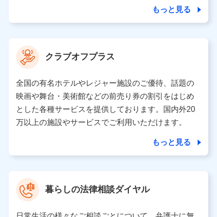
合を除き、第三者に提供いたしません。
もっと見る
業務の委託
当社は利用目的の達成に必要な範囲内において個人情報
クラブオフプラス
の取り扱いの全部または一部を委託する場合がありま
す。
全国の有名ホテルやレジャー施設のご優待、話題の
個人データの共同利用
映画や舞台・美術館などの前売り券の割引をはじめ
とした各種サービスを提供しております。国内外20
当社は株式会社NTTドコモとの間で、以下のとおり個
人データを共同利用します。
万以上の施設やサービスでご利用いただけます。
【共同して利用される利用データの項目】
もっと見る
当社又は株式会社NTTドコモがサービス提供等を通じて
取得した、以下の情報などの個人データ
基本情報
氏名、電話番号、メールアドレス、お客さまの識別子、属
暮らしの法律相談ダイヤル
性、連絡先、dポイントサービスのご利用に関する情報。例
として、dポイントカード番号、性別、年齢、家族構成、住
所、dポイント残高、dポイント利用履歴などが含まれます。
日常生活の様々なご相談ごとについて、弁護士に無