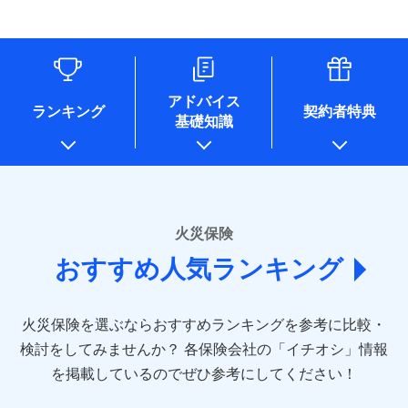
す。
連する当社および提携会社のサービスを案内、提供するため
象となる場合があります。）
水道管修理費用
リフォーム相談サービス
ドコモスマート保険ナビ編集部の評価
（なお、当社は複数の保険会社と取引があり、取得した個人
付帯サービス
※1破損・汚損の免責額5万円
※5地震火災費用の取扱いはなし
付帯サービス
住まいの緊急かけつけサービス
地震火災費用
長期優良住宅の維持保全サポートサー
情報を取引のある他の保険会社の商品・サービスをご提案す
※2水まわりトラブル、カギ開け対
※6火災・風災等の事故により建物に
ビス
るために利用させていただくことがあります。）
応、ガラス破損の場合に60分までの
損害が生じたとき、日新火災がご案内
ソニー損保の新ネット火災保険は、補償の組合せが
各種セミナーの開催のため
簡易作業無料でご提供いたします。弊
保険証券の不発行に関する特約（500
クレジットカード
する修理業者（指定工務店）が建物の
適用される割引
自由だから、必要な補償に絞って選べます。
コンサルティングサービスの実施のため
社提携業者にて24時間365日受付。受
円）
クレジットカード
修理を行います。
コンビニ払い
アドバイス
補償内容
チューリッヒ保険会社で
アンケートやキャンペーン等の実施のため
払込方法
付後、専門業者が対応に向かいます。
ランキング
契約者特典
しかも、「地震上乗せ特約（全半損時のみ）」で、
コンビニ払い
説明事項
口座振替
基礎知識
上記に係る案内・手続き・管理等付帯業務を行うため
お見積もり
払込方法
ガラス破損の対応時間は9時～20時と
その他条件
住まいのアシスタンスサービス
地震の被害にも最大100％で備えられます。
※2
募集文書番号
口座振替
銀行振込
* 当社が委託を受けている保険会社の情報は、保険会社
なります。
免責金額（自己負
銀行振込
※3クレジットカード会社の分割払い
のホームページに掲載しておりますので、ご確認くださ
チューリッヒ保険会社の
免責金額なし
WEB見積もり+メールアドレス登録後
担額）
が可能なことがあります。詳しくは各
一括払
詳細を見る
い。
から4営業日+1日以降、お客さまが決
クレジットカード会社にご確認くださ
備考
一括払
支払方法
年払い
済した時点で保険のお申し込みと完了
い。
臨時費用
支払方法
年払い
■損害保険
となります。
月払い
火災保険
見積もりや保険会社とのご契約に先立ち、当社が提供する
ソニー損害保険株式会社で
損害防止費用
月払い
あいおいニッセイ同和損害保険株式会社
募集文書番号
ドコモスマート保険ナビの利用規約と個人情報の取扱いに
お見積もり
ドコモスマート保険ナビ編集部の評価
残存物取片づけ費用
付帯される費用保
おすすめ人気ランキング
(https://www.aioinissaydowa.co.jp/)
ネット申込
クレジットカード
※3
同意いただく必要があります。詳細について、以下をご確
険金
失火見舞費用
ネット申込
アクサ損害保険株式会社 (https://www.axa-
※2
申込方法
郵送
コンビニ払い
認ください。
払込方法
direct.co.jp/)
水道管修理費用
申込方法
郵送
※3
全国の優良工務店とタッグを組み、「高品質な修理」
見積もりや保険会社とのご契約に先立ち、当社が提供する
対面
口座振替
ドコモスマート保険ナビサービス利用規約
火災保険を選ぶならおすすめランキングを参考に比較・
アニコム損害保険株式会社 (https://www.anicom-
地震火災費用
対面
ドコモスマート保険ナビの利用規約と個人情報の取扱いに
※4
と「保険金のお支払」をワンセットで提供する火災保
銀行振込
当社による個人情報の取扱いについて（プライバシー
sompo.co.jp/)
同意いただく必要があります。詳細について、以下をご確
検討をしてみませんか？
始期日
2025/10/01
各保険会社の「イチオシ」情報
険です。補償の選択は自由自在で、お申込みはPC・ス
ポリシー）
東京海上ダイレクト損害保険株式会社
その他付帯される
認ください。
始期日
2024/10/01
一括払
マホで24時間受付可能です。住宅トラブル応急サービ
を掲載しているのでぜひ参考にしてください！
修理付帯費用
ドコモスマート保険ナビ編集部の評価
費用の補償
(https://www.e-design.net/)
説明事項
※1水災料率は最低リスク区分を適用
支払方法
ドコモスマート保険ナビサービス利用規約
年払い
ス「すまいのサポート24」は水まわり、玄関カギの紛
AIG損害保険株式会社
※1破損・汚損、水ぬれは自己負担額