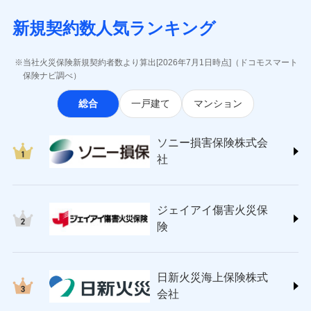
月払い
当社による個人情報の取扱いについて（プライバシー
失、ハチの巣駆除等の住宅トラブルに対応していま
インターネット割引
(https://www.aig.co.jp/sonpo)
5万円 建物が築15年以上または建築
チューリッヒのネット火災保険は
ダイレクト型でネッ
募集文書番号
ポリシー）
す。さらに大切な住まいを守るための各種サポート機
新規契約数人気ランキング
年不明の場合、風災・雹（ひょう）
ＳＢＩ損害保険株式会社
適用される割引
指定工務店割引
ト完結のお手続き・リーズナブルな保険料
に加え、
火
ネット申込
災・雪災の自己負担額は5万円
能をご用意。住まいをメンテナンスする際の無料の
(https://www.sbisonpo.co.jp/)
建築年割引
災に対する補償に加え、すべてのプランに盗難等がつ
申込方法
※2失火見舞費用の取扱いはなし
郵送
「リフォーム相談サービス」、「長期優良住宅の維持
ジェイアイ傷害火災保険株式会社
当社火災保険新規契約者数より算出[2026年7月1日時点]（ドコモスマート
いており、
社会問題などを考慮された幅広い補償が特
※3水道管修理費用の取扱いはなし
対面
保全サポートサービス」をご提供しています。
(https://www.jihoken.co.jp/)
その他条件
指定工務店特約
保険ナビ調べ）
※5
説明事項
（破損・汚損等危険補償特約で補償対
長です。
失火見舞金など付帯される費用保険金も多
ソニー損害保険株式会社
象となる場合があります。）
く、ダイレクトでありながら充実した補償が魅力で
始期日
2026/08/01
総合
一戸建て
マンション
(https://www.sonysonpo.co.jp/)
※4地震火災費用の取扱いはなし
すまいのサポート24
ドコモスマート保険ナビ編集部の評価
す。
※5火災・風災等の事故により建物に
損害保険ジャパン株式会社 (https://www.sompo-
リフォーム相談サービス
付帯サービス
※1盗難、水濡れ、騒擾（じょう）、
損害が生じたとき、日新火災がご案内
japan.co.jp/)
長期優良住宅の維持保全サポートサー
ソニー損害保険株式会
外部からの落下・飛来・衝突は自動付
する修理業者（指定工務店）が建物の
ソニー損保の新ネット火災保険は、補償の組合せが
ＳＯＭＰＯダイレクト損害保険株式会社
日新火災海上保険株式会社で
ビス
帯です。
修理を行います。
社
自由だから、必要な補償に絞って選べます。
(https://www.sompo-direct.co.jp/)
お見積もり
※2水まわりトラブル、カギ開け対
チューリッヒ保険会社 (https://www.zurich.co.jp/)
応、ガラス破損の場合に60分までの
クレジットカード
しかも、「地震上乗せ特約（全半損時のみ）」で、
募集文書番号
チューリッヒ保険会社で
東京海上日動火災保険株式会社
簡易作業無料でご提供いたします。弊
コンビニ払い
地震の被害にも最大100％で備えられます。
見積もりや保険会社とのご契約に先立ち、当社が提供する
お見積もり
払込方法
社提携業者にて24時間365日受付。受
ジェイアイ傷害火災保
(https://www.tokiomarine-nichido.co.jp/)
説明事項
口座振替
ドコモスマート保険ナビの利用規約と個人情報の取扱いに
付後、専門業者が対応に向かいます。
日新火災海上保険株式会社
険
銀行振込
ガラス破損の対応時間は9時～20時と
同意いただく必要があります。詳細について、以下をご確
チューリッヒ保険会社の
(https://www.nisshinfire.co.jp/)
なります。
認ください。
詳細を見る
ペット＆ファミリー損害保険株式会社
※3クレジットカード会社の分割払い
一括払
ドコモスマート保険ナビサービス利用規約
(https://www.petfamilyins.co.jp/)
が可能なことがあります。詳しくは各
日新火災海上保険株式
ソニー損害保険株式会社で
支払方法
年払い
ドコモスマート保険ナビ編集部の評価
三井住友海上火災保険株式会社 (https://www.ms-
当社による個人情報の取扱いについて（プライバシー
クレジットカード会社にご確認くださ
見積もりや保険会社とのご契約に先立ち、当社が提供する
お見積もり
会社
月払い
い。
ins.com/)
ポリシー）
ドコモスマート保険ナビの利用規約と個人情報の取扱いに