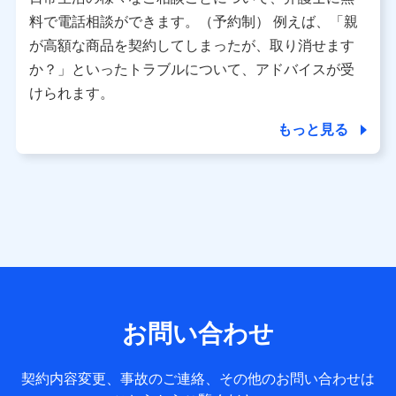
利用情報
料で電話相談ができます。（予約制） 例えば、「親
当社又は株式会社NTTドコモが提供する各種サービスなどの
ご契約・ご利用などに関する情報。例として、当社又は株式
が高額な商品を契約してしまったが、取り消せます
会社NTTドコモが提供する各種サービスのご契約状態・ご利
か？」といったトラブルについて、アドバイスが受
用履歴インターネット利用時の行動に関する情報、アプリケ
ーション利用時の行動に関する情報、購入されたサービスや
けられます。
商品の名称・購入場所・決済に関する情報、アンケートの回
答に関する情報などが含まれます。
もっと見る
保険関連サービス情報
当社又は株式会社NTTドコモが提供する保険関連サービスに
関して取得し、又は保有する情報。例として、見積請求受付
時、資料請求受付時又はユーザー登録受付時に提供いただい
た情報（氏名、住所、生年月日、性別、保険契約者と被保険
者の関係、保険加入の目的、保険商品の内容、保険料、保険
料のお支払方法、車のメーカーや走行距離などの情報、建物
の構造や築年数などの情報、ペットの種類や年齢など）及び
お客様との応対記録 （お客様に提示した比較見積の試算結
果情報、メールマガジンを提供した際のメール内容や送信履
歴の情報及び保険の更改案内等を提供した際のメール内容や
送信履歴などの情報）が含まれます。
お問い合わせ
保険契約情報
当社又は株式会社NTTドコモが取得し、又は保有する保険契
約に関する情報。例として、保険契約者及び被保険者の氏
契約内容変更、事故のご連絡、その他のお問い合わせは
名、住所、生年月日、性別、保険契約者と被保険者の関係、