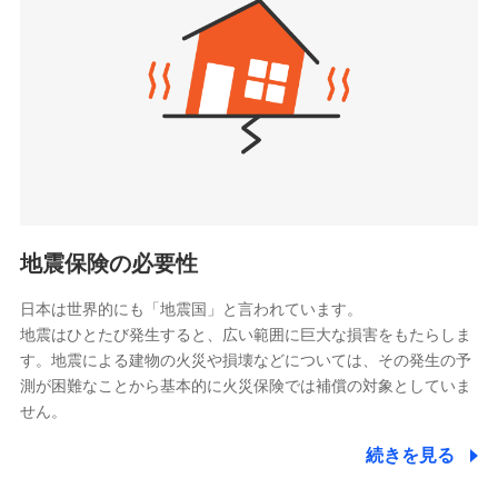
（https://www.zurichlife.co.jp/）
同意いただく必要があります。詳細について、以下をご確
東京海上日動あんしん生命保険株式会社
チューリッヒ保険会社で
認ください。
ドコモスマート保険ナビ編集部の評価
（https://www.tmn-anshin.co.jp/）
お見積もり
ドコモスマート保険ナビサービス利用規約
なないろ生命保険株式会社
（https://www.nanairolife.co.jp/）
当社による個人情報の取扱いについて（プライバシー
チューリッヒ保険会社の
全国の優良工務店とタッグを組み、「高品質な修理」
ポリシー）
日本生命保険相互会社
詳細を見る
と「保険金のお支払」をワンセットで提供する火災保
（https://www.nissay.co.jp）
険です。補償の選択は自由自在で、お申込みはPC・ス
はなさく生命保険株式会社
マホで24時間受付可能です。住宅トラブル応急サービ
見積もりや保険会社とのご契約に先立ち、当社が提供する
（https://www.life8739.co.jp/）
ドコモスマート保険ナビの利用規約と個人情報の取扱いに
ス「すまいのサポート24」は水まわり、玄関カギの紛
マニュライフ生命保険株式会社
同意いただく必要があります。詳細について、以下をご確
失、ハチの巣駆除等の住宅トラブルに対応していま
（https://www.manulife.co.jp/）
地震保険の必要性
認ください。
す。さらに大切な住まいを守るための各種サポート機
三井住友海上あいおい生命保険株式会社
ドコモスマート保険ナビサービス利用規約
能をご用意。住まいをメンテナンスする際の無料の
（https://www.msa-life.co.jp/）
日本は世界的にも「地震国」と言われています。
メットライフ生命株式会社
当社による個人情報の取扱いについて（プライバシー
「リフォーム相談サービス」、「長期優良住宅の維持
地震はひとたび発生すると、広い範囲に巨大な損害をもたらしま
(https://www.metlife.co.jp/)
ポリシー）
保全サポートサービス」をご提供しています。
す。地震による建物の火災や損壊などについては、その発生の予
メディケア生命保険株式会社
測が困難なことから基本的に火災保険では補償の対象としていま
（https://www.medicarelife.com/）
せん。
■少額短期保険
続きを見る
株式会社アシロ少額短期保険
日新火災海上保険株式会社で
(https://kailash.co.jp/)