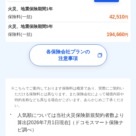
担額）
残存物取片づけ費用
付帯される費用の
サポートサービス」をご提供します。
水まわりトラブル、カギ開け対応など「住まいのア
補償
火災、地震保険期間
1年
失火見舞費用
保険料（一括）内訳
01
POINT
お家ドクター火災保険Web（すまいの保険）のお見
臨時費用
シスタンスサービス」が無料付帯
水道管修理費用
42,510
保険料(一括)
円
積もり・お申込みはネットで完結！
損害防止費用
補償の対象やお客さまの状況に応じたさまざまな割
地震火災費用
火災 1年
地震 1年
火災、地震保険期間
5年
上半期
新規契約数ランキング
ランキングをもっと見る
残存物取片づけ費用
付帯される費用保
引をご用意！
194,660
保険料(一括)
険金
円
失火見舞費用
適用される割引
建築年割引
イチオシ
02
POINT
補償の範囲
0
9,310
15,530
？
03
建物
円
POINT
円
円
当社火災保険新規契約者数より算出[
年
月]（ドコモスマート保険
水道管修理費用
チューリッヒ保険会社
ナビ調べ）
補償の範囲
付帯サービス
住まいの緊急かけつけサービス
地震火災費用
？
03
POINT
各保険会社プランの
ソニー損保の新ネット火災保険は、補償の組合せが自
注意事項
0
4,100
5,180
チューリッヒ保険会社のおすすめポイント
家財
円
由だから、必要な補償に絞って選べます。
円
円
火災
風災・雹（ひょ
保険証券の不発行に関する特約（500
クレジットカード
適用される割引
しかも「地震上乗せ特約（全半損時のみ）」で、地震
落雷
う）災、雪災
円）
コンビニ払い
保険料（一括）内訳
01
火災
補償内容
風災・雹（ひょ
POINT
破裂・爆発
払込方法
の被害にも火災保険の保険金額に対して最大100％で備
落雷
う）災、雪災
口座振替
破裂・爆発
えられます（一部損は対象外）。
その他条件
住まいのアシスタンスサービス
※2
水災
銀行振込
盗難
火災 1年
地震 1年
こちらでご案内しております保険料は概算であり、実際にご契約い
ランキングをもっと見る
水濡れ
免責金額（自己負
免責金額なし
ただける保険料とは異なります。また保険会社によって補償内容や
水災
※2
盗難
騒擾（じょう）
WEB見積もり+メールアドレス登録後
担額）
一括払
水濡れ
外部からの落下・
特約名称なども異なる場合がございます。あらかじめご了承くださ
破損・汚損
イチオシ
02
POINT
から4営業日+1日以降、お客さまが決
補償の範囲
？
0
03
16,750
15,530
POINT
建物
円
円
円
備考
騒擾（じょう）
飛来・衝突
支払方法
い。
年払い
済した時点で保険のお申し込みと完了
外部からの落下・
破損・汚損
臨時費用
となります。
月払い
飛来・衝突
まさかのときも安心！全国の優良工務店とタッグを
人気順については当社
新規契約者数より
損害防止費用
0
5,050
5,180
家財
円
組み、「高品質な修理」と「保険金のお支払」をワ
円
円
算出[
年
月
日現在]（ドコモスマート保険ナ
火災
風災・雹（ひょ
残存物取片づけ費用
付帯される費用保
ネット申込
クレジットカード
※3
落雷
う）災、雪災
ンセットで提供する火災保険です。
ビ調べ）
険金
失火見舞費用
※3
補償内容
破裂・爆発
申込方法
郵送
コンビニ払い