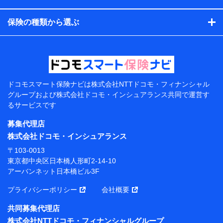
コンサルティングサービスの実施のため
アンケートやキャンペーン等の実施のため
保険の種類から選ぶ
上記に係る案内・手続き・管理等付帯業務を行うため
【当該個人データの管理について責任を有する者の名
称・住所・代表者名】
当該個人データを取り扱う各共同利用者（詳細は次のと
おり）
ドコモスマート保険ナビは
株式会社NTTドコモ・フィナンシャル
東京都千代田区永田町2丁目11番1号 山王パークタワー
グループおよび
株式会社ドコモ・インシュアランス共同で
運営す
株式会社NTTドコモ 代表取締役社長 前田 義晃
るサービスです
東京都中央区日本橋人形町2-14-10 アーバンネット日
募集代理店
本橋ビル 3F
株式会社ドコモ・インシュアランス
株式会社ドコモ・インシュアランス 代表取締役社
〒103-0013
長 吉村 忠義
東京都中央区日本橋人形町2-14-10
アーバンネット日本橋ビル3F
※ 当社および株式会社NTTドコモは、お客さまの情報
を利用させていただくにあたっては、「NTTドコモ パー
プライバシーポリシー
会社概要
ソナルデータ憲章」に定める行動原則を順守します 。
※ パーソナルデータダッシュボードの「第三者提供の
共同募集代理店
管理」の設定状態にかかわらず、共同利用する場合があ
株式会社NTTドコモ・フィナンシャルグループ