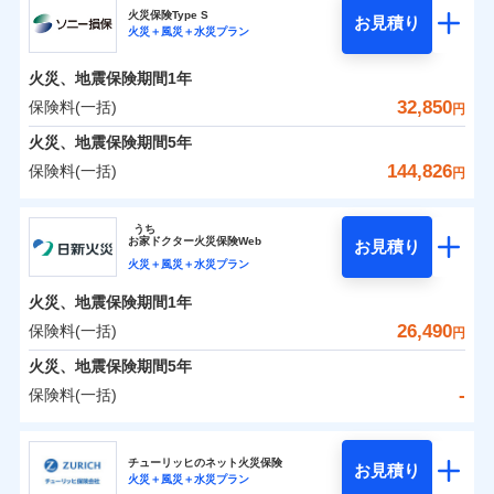
補償の範囲
？
03
POINT
ソニー損保の新ネット火災保険は、補償の組合せが自
火災保険Type S
お見積り
火災＋風災＋水災プラン
-
4,450
1,650
チューリッヒ保険会社のおすすめポイント
家財
由だから、必要な補償に絞って選べます。
円
円
火災
風災・雹（ひょ
しかも「地震上乗せ特約（全半損時のみ）」で、地震
落雷
う）災、雪災
火災、地震保険期間
1年
保険料（一括）内訳
01
火災
風災・雹（ひょ
POINT
破裂・爆発
の被害にも火災保険の保険金額に対して最大100％で備
落雷
う）災、雪災
32,850
保険料(一括)
円
破裂・爆発
えられます（一部損は対象外）。
水災
盗難
火災 1年
地震 1年
火災、地震保険期間
5年
ランキングをもっと見る
水濡れ
※1
水災
盗難
騒擾（じょう）
144,826
保険料(一括)
円
水濡れ
外部からの落下・
破損・汚損
イチオシ
02
POINT
補償の範囲
？
0
03
17,650
4,950
POINT
建物
円
円
円
騒擾（じょう）
飛来・衝突
ソニー損害保険株式会社
外部からの落下・
破損・汚損
うち
飛来・衝突
まさかのときも安心！全国の優良工務店とタッグを
お
家
ドクター火災保険Web
お見積り
0
5,350
1,650
ソニー損害保険株式会社のおすすめポイント
家財
円
組み、「高品質な修理」と「保険金のお支払」をワ
円
円
火災＋風災＋水災プラン
火災
風災・雹（ひょ
落雷
う）災、雪災
ンセットで提供する火災保険です。
火災、地震保険期間
1年
保険料（一括）内訳
01
補償内容
破裂・爆発
POINT
お客さまのニーズから補償を考え、設計することで
26,490
保険料(一括)
円
合理的な保険料を実現することができます。さらに
水災
盗難
火災 1年
地震 1年
火災、地震保険期間
5年
上半期
新規契約数ランキング
水濡れ
各種割引が充実！
免責金額（自己負
免責金額なし
※2
騒擾（じょう）
-
保険料(一括)
担額）
補償内容
大切な住まいを守るための各種サポート機能をご用
外部からの落下・
破損・汚損
イチオシ
02
POINT
0
21,526
4,950
建物
円
円
円
当社火災保険新規契約者数より算出[
年
飛来・衝突
月]（ドコモスマート保険
意、住宅トラブル応急サービス「すまいのサポート
日新火災海上保険株式会社
臨時費用
ナビ調べ）
24」、住まいをメンテナンスする際の無料の「リフ
火災、自然災害、盗難などトータルでカバーし、大
チューリッヒのネット火災保険
お見積り
損害防止費用
免責金額（自己負
火災＋風災＋水災プラン
免責金額なし
0
ォーム相談サービス」、「長期優良住宅の維持保全
4,724
1,650
日新火災海上保険株式会社のおすすめポイント
※1
家財
円
切な住まいをお守りします！
円
円