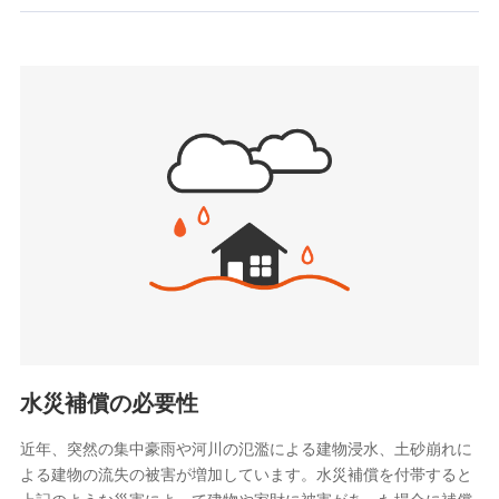
お見積もり
SBIいきいき少額短期保険会社 (https://www.i-
sedai.com/)
見積もりや保険会社とのご契約に先立ち、当社が提供する
SBIペット少額短期保険株式会社
ドコモスマート保険ナビの利用規約と個人情報の取扱いに
(https://www.sbipet-ssi.co.jp/)
同意いただく必要があります。詳細について、以下をご確
SBIリスタ少額短期保険会社
認ください。
(https://www.jishin.co.jp/)
スマートプラス少額短期保険株式会社
ドコモスマート保険ナビサービス利用規約
（https://www.smartplus-insurance.com/）
当社による個人情報の取扱いについて（プライバシー
チューリッヒ少額短期保険株式会社
ポリシー）
(https://www.zurichssi.co.jp/)
Tokio Marine X少額短期保険株式会社
(https://www.tokiomarine-x.co.jp/)
ペットメディカルサポート株式会社
(https://pshoken.co.jp/)
リトルファミリー少額短期保険株式会社
(https://www.littlefamily-ssi.com/)
水災補償の必要性
2.共同募集を行う代理店から受領する個人情報
近年、突然の集中豪雨や河川の氾濫による建物浸水、土砂崩れに
よる建物の流失の被害が増加しています。水災補償を付帯すると
郵便、電話、およびＥメール等により、当社と取引のあるも
しくは委託を受けている保険会社・提携会社の保険その他に