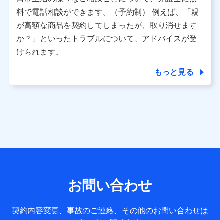
利用情報
料で電話相談ができます。（予約制） 例えば、「親
当社又は株式会社NTTドコモが提供する各種サービスなどの
ご契約・ご利用などに関する情報。例として、当社又は株式
が高額な商品を契約してしまったが、取り消せます
会社NTTドコモが提供する各種サービスのご契約状態・ご利
か？」といったトラブルについて、アドバイスが受
用履歴インターネット利用時の行動に関する情報、アプリケ
ーション利用時の行動に関する情報、購入されたサービスや
けられます。
商品の名称・購入場所・決済に関する情報、アンケートの回
答に関する情報などが含まれます。
もっと見る
保険関連サービス情報
当社又は株式会社NTTドコモが提供する保険関連サービスに
関して取得し、又は保有する情報。例として、見積請求受付
時、資料請求受付時又はユーザー登録受付時に提供いただい
た情報（氏名、住所、生年月日、性別、保険契約者と被保険
者の関係、保険加入の目的、保険商品の内容、保険料、保険
料のお支払方法、車のメーカーや走行距離などの情報、建物
の構造や築年数などの情報、ペットの種類や年齢など）及び
お客様との応対記録 （お客様に提示した比較見積の試算結
果情報、メールマガジンを提供した際のメール内容や送信履
歴の情報及び保険の更改案内等を提供した際のメール内容や
送信履歴などの情報）が含まれます。
お問い合わせ
保険契約情報
当社又は株式会社NTTドコモが取得し、又は保有する保険契
約に関する情報。例として、保険契約者及び被保険者の氏
契約内容変更、事故のご連絡、その他のお問い合わせは
名、住所、生年月日、性別、保険契約者と被保険者の関係、