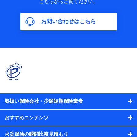
こちらからご覧ください。
保険加入の目的、保険商品の内容、保険料、保険料のお支払
方法、車のメーカーや走行距離などの情報、建物の構造や築
年数などの情報、ペットの種類や年齢などの情報などが含ま
お問い合わせはこちら
れます。
【共同して利用する者の範囲】
当社
株式会社NTTドコモ
【利用する者の利用目的】
当社又は株式会社NTTドコモが提供する保険関連サービスに
おけるユーザ登録受付および管理のため
当社又は株式会社NTTドコモと取引のあるもしくは委託を受
けている保険会社・提携会社の保険その他に関する情報を提
供するため、また維持管理等の委託業務遂行のため、またそ
れらに付帯、関連する当社、株式会社NTTドコモおよび提携
会社のサービスを案内、提供するため
取扱い保険会社・少額短期保険業者
（各サービスで取得したサービス利用履歴、ウェブサイトの
閲覧履歴、購買履歴、ご契約内容等のパーソナルデータを分
おすすめコンテンツ
析して、お客さまの趣味・嗜好・傾向に応じたサービス・商
品等に関するご提案や広告の配信等を行うことがありま
す。）
火災保険の瞬間比較見積もり
各種セミナーの開催のため