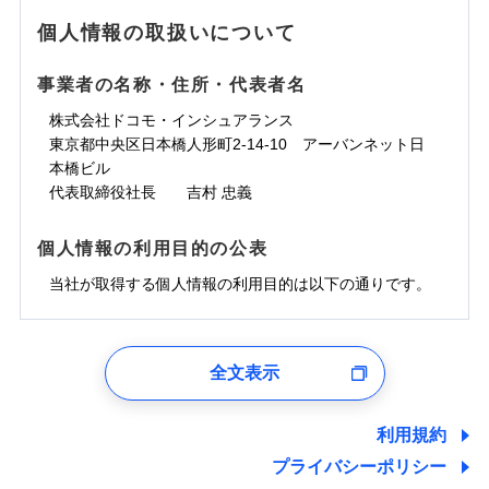
地震の被害にも最大100％で備えられます。
ランキングをもっと見る
水濡れ
免責金額（自己負
銀行振込
※3クレジットカード会社の分割払い
※1
免責金額なし
水災
※1
盗難
騒擾（じょう）
個人情報の取扱いについて
WEB見積もり+メールアドレス登録後
担額）
が可能なことがあります。詳しくは各
一括払
水濡れ
外部からの落下・
破損・汚損
から4営業日+1日以降、お客さまが決
※1
クレジットカード会社にご確認くださ
備考
騒擾（じょう）
一括払
飛来・衝突
支払方法
年払い
済した時点で保険のお申し込みと完了
外部からの落下・
破損・汚損
い。
事業者の名称・住所・代表者名
臨時費用
支払方法
年払い
となります。
月払い
飛来・衝突
損害防止費用
月払い
株式会社ドコモ・インシュアランス
ソニー損害保険株式会社で
募集文書番号
残存物取片づけ費用
付帯される費用保
ネット申込
クレジットカード
東京都中央区日本橋人形町2-14-10 アーバンネット日
※3
お見積もり
険金
失火見舞費用
ネット申込
※2
補償内容
申込方法
本橋ビル
郵送
コンビニ払い
払込方法
水道管修理費用
申込方法
郵送
※3
代表取締役社長 吉村 忠義
対面
口座振替
見積もりや保険会社とのご契約に先立ち、当社が提供する
地震火災費用
対面
※4
銀行振込
上半期
新規契約数ランキング
免責金額（自己負
ドコモスマート保険ナビの利用規約と個人情報の取扱いに
始期日
2025/10/01
免責金額なし
個人情報の利用目的の公表
担額）
同意いただく必要があります。詳細について、以下をご確
補償内容
その他付帯される
始期日
2024/10/01
一括払
修理付帯費用
ドコモスマート保険ナビ編集部の評価
費用の補償
認ください。
当社火災保険新規契約者数より算出[
当社が取得する個人情報の利用目的は以下の通りです。
年
月]（ドコモスマート保険
※1雑危険（盗難を除く）および破汚
支払方法
年払い
説明事項
臨時費用
ナビ調べ）
損において、自己負担額5万円
※1損害割合が30%未満の場合は定率
ドコモスマート保険ナビサービス利用規約
月払い
損害防止費用
免責金額（自己負
インターネット割引
払、水災料率は最低リスク区分を適用
チューリッヒのネット火災保険は
ダイレクト型でネッ
1.見積請求受付時、資料請求受付時、ユーザー登録受
免責金額なし
当社による個人情報の取扱いについて（プライバシー
担額）
※2破損・汚損、水ぬれは自己負担額
残存物取片づけ費用
適用される割引
指定工務店割引
付時
付帯される費用の
募集文書番号
ト完結のお手続き・リーズナブルな保険料
に加え、
火
ポリシー）
ネット申込
全文表示
5万円 建物が築15年以上または建築
補償
失火見舞費用
建築年割引
災に対する補償に加え、すべてのプランに盗難等がつ
ユーザー登録受付および、管理のため
申込方法
年不明の場合、風災・雹（ひょう）
郵送
臨時費用
水道管修理費用
郵便、電話、およびＥメール等により、当社と取引のあるも
いており、
社会問題などを考慮された幅広い補償が特
災・雪災の自己負担額は5万円
対面
損害防止費用
しくは委託を受けている保険会社・提携会社の保険その他に
その他条件
指定工務店特約
※5
利用規約
地震火災費用
※3失火見舞費用の取扱いはなし
長です。
失火見舞金など付帯される費用保険金も多
ランキングをもっと見る
関する情報を提供し、金融商品等の契約を勧奨するため、ま
残存物取片づけ費用
付帯される費用保
説明事項
※4水道管修理費用の取扱いはなし
プライバシーポリシー
く、ダイレクトでありながら充実した補償が魅力で
始期日
2026/08/01
た維持管理等の委託業務遂行のため、またそれらに付帯、関
険金
（破損・汚損等危険補償特約で補償対
失火見舞費用
すまいのサポート24
適用される割引
建築年割引