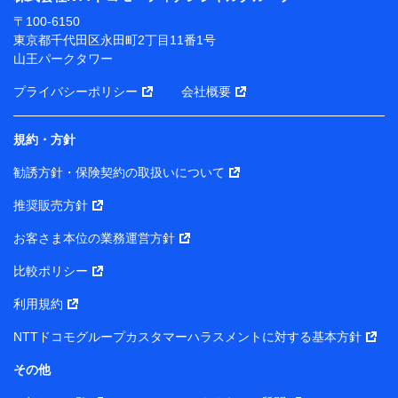
ります。
〒100-6150
※ dポイントクラブ会員ではないお客さま（2019年12
東京都千代田区永田町2丁目11番1号
月11日以降、一度もdポイントクラブ会員であったこと
山王パークタワー
がないお客さまに限る）に関する、2019年12月10日以
前に取得した個人データは、こちら の利用目的の範囲内
プライバシーポリシー
会社概要
に限って共同利用します。
規約・方針
当社は株式会社NTTドコモ・フィナンシャルグループ
との間で、以下のとおり個人データを共同利用しま
勧誘方針・保険契約の取扱いについて
す。
推奨販売方針
【共同して利用される利用データの項目】
当社または株式会社NTTドコモ・フィナンシャルグルー
お客さま本位の業務運営方針
プがサービス提供等を通じて取得した、以下の情報など
比較ポリシー
の個人データ
基本情報
利用規約
氏名、電話番号、メールアドレス、お客さまの識別子、属
NTTドコモグループカスタマーハラスメントに対する基本方針
性、連絡先、dポイントサービスのご利用に関する情報。例
として、dポイントカード番号、性別、年齢、家族構成、住
その他
所、dポイント残高、dポイント利用履歴などが含まれます。
利用情報