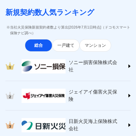
月払い
当社による個人情報の取扱いについて（プライバシー
失、ハチの巣駆除等の住宅トラブルに対応していま
インターネット割引
(https://www.aig.co.jp/sonpo)
5万円 建物が築15年以上または建築
チューリッヒのネット火災保険は
ダイレクト型でネッ
募集文書番号
ポリシー）
す。さらに大切な住まいを守るための各種サポート機
新規契約数人気ランキング
年不明の場合、風災・雹（ひょう）
ＳＢＩ損害保険株式会社
適用される割引
指定工務店割引
ト完結のお手続き・リーズナブルな保険料
に加え、
火
ネット申込
災・雪災の自己負担額は5万円
能をご用意。住まいをメンテナンスする際の無料の
(https://www.sbisonpo.co.jp/)
建築年割引
災に対する補償に加え、すべてのプランに盗難等がつ
申込方法
※2失火見舞費用の取扱いはなし
郵送
「リフォーム相談サービス」、「長期優良住宅の維持
ジェイアイ傷害火災保険株式会社
当社火災保険新規契約者数より算出[2026年7月1日時点]（ドコモスマート
いており、
社会問題などを考慮された幅広い補償が特
※3水道管修理費用の取扱いはなし
対面
保全サポートサービス」をご提供しています。
(https://www.jihoken.co.jp/)
その他条件
指定工務店特約
保険ナビ調べ）
※5
説明事項
（破損・汚損等危険補償特約で補償対
長です。
失火見舞金など付帯される費用保険金も多
ソニー損害保険株式会社
象となる場合があります。）
く、ダイレクトでありながら充実した補償が魅力で
始期日
2026/08/01
総合
一戸建て
マンション
(https://www.sonysonpo.co.jp/)
※4地震火災費用の取扱いはなし
すまいのサポート24
ドコモスマート保険ナビ編集部の評価
す。
※5火災・風災等の事故により建物に
損害保険ジャパン株式会社 (https://www.sompo-
リフォーム相談サービス
付帯サービス
※1盗難、水濡れ、騒擾（じょう）、
損害が生じたとき、日新火災がご案内
japan.co.jp/)
長期優良住宅の維持保全サポートサー
ソニー損害保険株式会
外部からの落下・飛来・衝突は自動付
する修理業者（指定工務店）が建物の
ソニー損保の新ネット火災保険は、補償の組合せが
ＳＯＭＰＯダイレクト損害保険株式会社
日新火災海上保険株式会社で
ビス
帯です。
修理を行います。
社
自由だから、必要な補償に絞って選べます。
(https://www.sompo-direct.co.jp/)
お見積もり
※2水まわりトラブル、カギ開け対
チューリッヒ保険会社 (https://www.zurich.co.jp/)
応、ガラス破損の場合に60分までの
クレジットカード
しかも、「地震上乗せ特約（全半損時のみ）」で、
募集文書番号
チューリッヒ保険会社で
東京海上日動火災保険株式会社
簡易作業無料でご提供いたします。弊
コンビニ払い
地震の被害にも最大100％で備えられます。
見積もりや保険会社とのご契約に先立ち、当社が提供する
お見積もり
払込方法
社提携業者にて24時間365日受付。受
ジェイアイ傷害火災保
(https://www.tokiomarine-nichido.co.jp/)
説明事項
口座振替
ドコモスマート保険ナビの利用規約と個人情報の取扱いに
付後、専門業者が対応に向かいます。
日新火災海上保険株式会社
険
銀行振込
ガラス破損の対応時間は9時～20時と
同意いただく必要があります。詳細について、以下をご確
チューリッヒ保険会社の
(https://www.nisshinfire.co.jp/)
なります。
認ください。
詳細を見る
ペット＆ファミリー損害保険株式会社
※3クレジットカード会社の分割払い
一括払
ドコモスマート保険ナビサービス利用規約
(https://www.petfamilyins.co.jp/)
が可能なことがあります。詳しくは各
日新火災海上保険株式
ソニー損害保険株式会社で
支払方法
年払い
ドコモスマート保険ナビ編集部の評価
三井住友海上火災保険株式会社 (https://www.ms-
当社による個人情報の取扱いについて（プライバシー
クレジットカード会社にご確認くださ
見積もりや保険会社とのご契約に先立ち、当社が提供する
お見積もり
会社
月払い
い。
ins.com/)
ポリシー）
ドコモスマート保険ナビの利用規約と個人情報の取扱いに