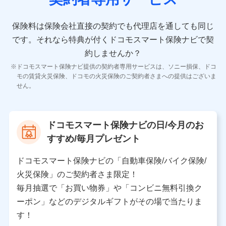
10.受託業務の 個人情報
受託業務の遂行およびこれらに準ずる業務の遂行のため
保険料は保険会社直接の契約でも代理店を通しても同じ
です。
それなら特典が付くドコモスマート保険ナビで契
11.マイカー通勤管理クラウド並びに法人向けASPサー
ビスに関してのお問い合わせ情報
約しませんか？
各種お問い合わせに対応するため
ドコモスマート保険ナビ提供の契約者専用サービスは、ソニー損保、ドコ
当社のサービスに関する情報提供や、皆様に有用なお知らせ
モの賃貸火災保険、ドコモの火災保険のご契約者さまへの提供はございま
をお送りするため
せん。
アンケートの送付のため
当社のサービスや媒体の運営改善に必要なデータを解析し、
分析するため
当社の対応品質向上やお問い合わせ内容の正確な把握のため
ドコモスマート保険ナビの日/今月のお
個人情報保護管理者の職名、連絡先
すすめ/毎月プレゼント
株式会社ドコモ・インシュアランス 営業部長
〒103-0013 東京都中央区日本橋人形町2-14-10 アー
ドコモスマート保険ナビの「自動車保険/バイク保険/
バンネット日本橋ビル 3F
火災保険」のご契約者さま限定！
株式会社ドコモ・インシュアランス
毎月抽選で「お買い物券」や「コンビニ無料引換ク
ーポン」などのデジタルギフトがその場で当たりま
個人情報の第三者提供について
す！
当社ではご本人の同意がある場合または法令に基づく場