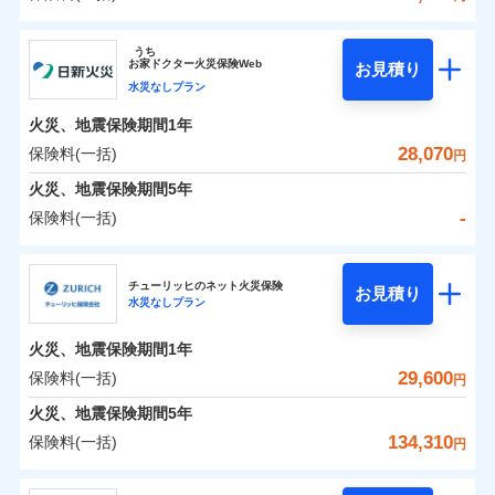
イチオシ
02
POINT
補償の範囲
？
0
03
21,850
4,950
POINT
建物
円
円
円
ソニー損害保険株式会社
うち
まさかのときも安心！全国の優良工務店とタッグを
お
家
ドクター火災保険Web
お見積り
0
8,050
1,650
ソニー損害保険株式会社のおすすめポイント
家財
円
組み、「高品質な修理」と「保険金のお支払」をワ
円
円
水災なしプラン
火災
風災・雹（ひょ
落雷
う）災、雪災
ンセットで提供する火災保険です。
火災、地震保険期間
1年
保険料（一括）内訳
01
破裂・爆発
POINT
お客さまのニーズから補償を考え、設計することで
28,070
保険料(一括)
円
合理的な保険料を実現することができます。さらに
水災
盗難
火災 1年
地震 1年
火災、地震保険期間
5年
水濡れ
各種割引が充実！
※1
騒擾（じょう）
-
保険料(一括)
大切な住まいを守るための各種サポート機能をご用
外部からの落下・
破損・汚損
イチオシ
02
POINT
0
24,279
4,950
建物
円
円
円
飛来・衝突
意、住宅トラブル応急サービス「すまいのサポート
日新火災海上保険株式会社
24」、住まいをメンテナンスする際の無料の「リフ
火災、自然災害、盗難などトータルでカバーし、大
チューリッヒのネット火災保険
お見積り
水災なしプラン
0
ォーム相談サービス」、「長期優良住宅の維持保全
5,570
1,650
日新火災海上保険株式会社のおすすめポイント
家財
円
切な住まいをお守りします！
円
円
サポートサービス」をご提供します。
水まわりトラブル、カギ開け対応など「住まいのア
火災、地震保険期間
1年
保険料（一括）内訳
01
POINT
お家ドクター火災保険Web（すまいの保険）のお見
シスタンスサービス」が無料付帯
29,600
保険料(一括)
円
積もり・お申込みはネットで完結！
補償の対象やお客さまの状況に応じたさまざまな割
火災 1年
地震 1年
火災、地震保険期間
5年
上半期
新規契約数ランキング
引をご用意！
134,310
保険料(一括)
円
イチオシ
02
POINT
補償の範囲
-
17,020
4,950
？
03
建物
POINT
円
円
当社火災保険新規契約者数より算出[
年
月]（ドコモスマート保険
チューリッヒ保険会社
ナビ調べ）