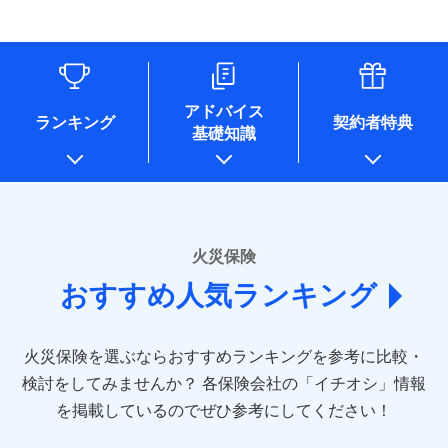
す。
連する当社および提携会社のサービスを案内、提供するため
象となる場合があります。）
水道管修理費用
リフォーム相談サービス
ドコモスマート保険ナビ編集部の評価
（なお、当社は複数の保険会社と取引があり、取得した個人
付帯サービス
※1破損・汚損の免責額5万円
※5地震火災費用の取扱いはなし
付帯サービス
住まいの緊急かけつけサービス
地震火災費用
長期優良住宅の維持保全サポートサー
情報を取引のある他の保険会社の商品・サービスをご提案す
※2水まわりトラブル、カギ開け対
※6火災・風災等の事故により建物に
ビス
るために利用させていただくことがあります。）
応、ガラス破損の場合に60分までの
損害が生じたとき、日新火災がご案内
ソニー損保の新ネット火災保険は、補償の組合せが
各種セミナーの開催のため
簡易作業無料でご提供いたします。弊
保険証券の不発行に関する特約（500
クレジットカード
する修理業者（指定工務店）が建物の
適用される割引
自由だから、必要な補償に絞って選べます。
コンサルティングサービスの実施のため
社提携業者にて24時間365日受付。受
円）
クレジットカード
修理を行います。
コンビニ払い
アドバイス
補償内容
チューリッヒ保険会社で
アンケートやキャンペーン等の実施のため
払込方法
付後、専門業者が対応に向かいます。
ランキング
契約者特典
しかも、「地震上乗せ特約（全半損時のみ）」で、
コンビニ払い
説明事項
口座振替
基礎知識
上記に係る案内・手続き・管理等付帯業務を行うため
お見積もり
払込方法
ガラス破損の対応時間は9時～20時と
その他条件
住まいのアシスタンスサービス
地震の被害にも最大100％で備えられます。
※2
募集文書番号
口座振替
銀行振込
* 当社が委託を受けている保険会社の情報は、保険会社
なります。
免責金額（自己負
銀行振込
※3クレジットカード会社の分割払い
のホームページに掲載しておりますので、ご確認くださ
チューリッヒ保険会社の
免責金額なし
WEB見積もり+メールアドレス登録後
担額）
が可能なことがあります。詳しくは各
一括払
詳細を見る
い。
から4営業日+1日以降、お客さまが決
クレジットカード会社にご確認くださ
備考
一括払
支払方法
年払い
済した時点で保険のお申し込みと完了
い。
臨時費用
支払方法
年払い
■損害保険
となります。
月払い
火災保険
見積もりや保険会社とのご契約に先立ち、当社が提供する
ソニー損害保険株式会社で
損害防止費用
月払い
あいおいニッセイ同和損害保険株式会社
募集文書番号
ドコモスマート保険ナビの利用規約と個人情報の取扱いに
お見積もり
ドコモスマート保険ナビ編集部の評価
残存物取片づけ費用
付帯される費用保
おすすめ人気ランキング
(https://www.aioinissaydowa.co.jp/)
ネット申込
クレジットカード
※3
同意いただく必要があります。詳細について、以下をご確
険金
失火見舞費用
ネット申込
アクサ損害保険株式会社 (https://www.axa-
※2
申込方法
郵送
コンビニ払い
認ください。
払込方法
direct.co.jp/)
水道管修理費用
申込方法
郵送
※3
全国の優良工務店とタッグを組み、「高品質な修理」
見積もりや保険会社とのご契約に先立ち、当社が提供する
対面
口座振替
ドコモスマート保険ナビサービス利用規約
火災保険を選ぶならおすすめランキングを参考に比較・
アニコム損害保険株式会社 (https://www.anicom-
地震火災費用
対面
ドコモスマート保険ナビの利用規約と個人情報の取扱いに
※4
と「保険金のお支払」をワンセットで提供する火災保
銀行振込
当社による個人情報の取扱いについて（プライバシー
sompo.co.jp/)
同意いただく必要があります。詳細について、以下をご確
検討をしてみませんか？
始期日
2025/10/01
各保険会社の「イチオシ」情報
険です。補償の選択は自由自在で、お申込みはPC・ス
ポリシー）
東京海上ダイレクト損害保険株式会社
その他付帯される
認ください。
始期日
2024/10/01
一括払
マホで24時間受付可能です。住宅トラブル応急サービ
を掲載しているのでぜひ参考にしてください！
修理付帯費用
ドコモスマート保険ナビ編集部の評価
費用の補償
(https://www.e-design.net/)
説明事項
※1水災料率は最低リスク区分を適用
支払方法
ドコモスマート保険ナビサービス利用規約
年払い
ス「すまいのサポート24」は水まわり、玄関カギの紛
AIG損害保険株式会社
※1破損・汚損、水ぬれは自己負担額