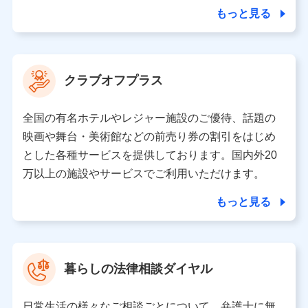
合を除き、第三者に提供いたしません。
もっと見る
業務の委託
当社は利用目的の達成に必要な範囲内において個人情報
クラブオフプラス
の取り扱いの全部または一部を委託する場合がありま
す。
全国の有名ホテルやレジャー施設のご優待、話題の
個人データの共同利用
映画や舞台・美術館などの前売り券の割引をはじめ
とした各種サービスを提供しております。国内外20
当社は株式会社NTTドコモとの間で、以下のとおり個
人データを共同利用します。
万以上の施設やサービスでご利用いただけます。
【共同して利用される利用データの項目】
もっと見る
当社又は株式会社NTTドコモがサービス提供等を通じて
取得した、以下の情報などの個人データ
基本情報
氏名、電話番号、メールアドレス、お客さまの識別子、属
暮らしの法律相談ダイヤル
性、連絡先、dポイントサービスのご利用に関する情報。例
として、dポイントカード番号、性別、年齢、家族構成、住
所、dポイント残高、dポイント利用履歴などが含まれます。
日常生活の様々なご相談ごとについて、弁護士に無