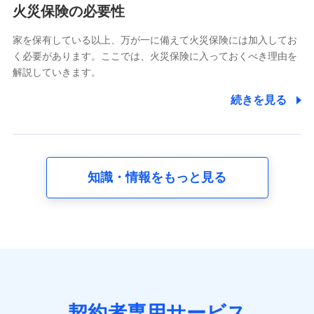
電話対応の品質向上およびお問合せ内容の正確な把握のため
火災保険の必要性
家を保有している以上、万が一に備えて火災保険には加入してお
6.採用応募者の個人情報
く必要があります。ここでは、火災保険に入っておくべき理由を
採用選考および入社手続を実施するため
解説していきます。
7.社員（従業者）の個人情報
続きを見る
人事･勤怠･健康・労務等の管理、給与支給、福利厚生・採用
退職関連処理等の各種手続きのため、当社と従業員または従
業員同士の連絡のため
知識・情報をもっと見る
8.取引先個人情報
取引先としての選定業務、営業情報の提供業務、契約締結手
続き業務、取引管理業務、およびこれらに準ずる業務の遂行
のため
9.お問い合わせ情報
各種お問い合わせに対応するため
契約者専用サービス