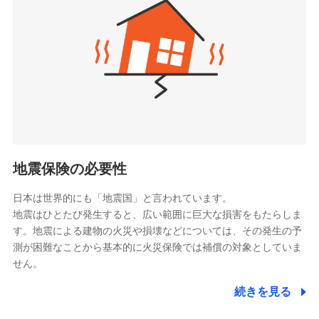
（https://www.zurichlife.co.jp/）
同意いただく必要があります。詳細について、以下をご確
東京海上日動あんしん生命保険株式会社
チューリッヒ保険会社で
認ください。
ドコモスマート保険ナビ編集部の評価
（https://www.tmn-anshin.co.jp/）
お見積もり
ドコモスマート保険ナビサービス利用規約
なないろ生命保険株式会社
（https://www.nanairolife.co.jp/）
当社による個人情報の取扱いについて（プライバシー
チューリッヒ保険会社の
全国の優良工務店とタッグを組み、「高品質な修理」
ポリシー）
日本生命保険相互会社
詳細を見る
と「保険金のお支払」をワンセットで提供する火災保
（https://www.nissay.co.jp）
険です。補償の選択は自由自在で、お申込みはPC・ス
はなさく生命保険株式会社
マホで24時間受付可能です。住宅トラブル応急サービ
見積もりや保険会社とのご契約に先立ち、当社が提供する
（https://www.life8739.co.jp/）
ドコモスマート保険ナビの利用規約と個人情報の取扱いに
ス「すまいのサポート24」は水まわり、玄関カギの紛
マニュライフ生命保険株式会社
同意いただく必要があります。詳細について、以下をご確
失、ハチの巣駆除等の住宅トラブルに対応していま
（https://www.manulife.co.jp/）
地震保険の必要性
認ください。
す。さらに大切な住まいを守るための各種サポート機
三井住友海上あいおい生命保険株式会社
ドコモスマート保険ナビサービス利用規約
能をご用意。住まいをメンテナンスする際の無料の
（https://www.msa-life.co.jp/）
日本は世界的にも「地震国」と言われています。
メットライフ生命株式会社
当社による個人情報の取扱いについて（プライバシー
「リフォーム相談サービス」、「長期優良住宅の維持
地震はひとたび発生すると、広い範囲に巨大な損害をもたらしま
(https://www.metlife.co.jp/)
ポリシー）
保全サポートサービス」をご提供しています。
す。地震による建物の火災や損壊などについては、その発生の予
メディケア生命保険株式会社
測が困難なことから基本的に火災保険では補償の対象としていま
（https://www.medicarelife.com/）
せん。
■少額短期保険
続きを見る
株式会社アシロ少額短期保険
日新火災海上保険株式会社で
(https://kailash.co.jp/)