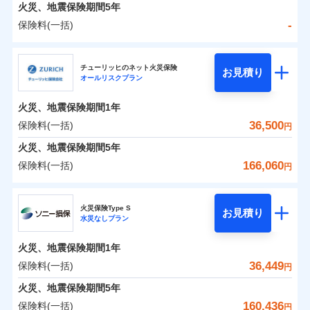
火災 1年
地震 1年
火災、地震保険期間
5年
-
保険料(一括)
0
27,387
4,950
建物
円
円
円
日新火災海上保険株式会社
チューリッヒのネット火災保険
お見積り
オールリスクプラン
0
7,479
1,650
日新火災海上保険株式会社のおすすめポイント
家財
円
円
円
火災、地震保険期間
1年
保険料（一括）内訳
01
POINT
36,500
保険料(一括)
円
火災 1年
地震 1年
火災、地震保険期間
5年
166,060
保険料(一括)
円
イチオシ
02
POINT
-
19,500
4,950
建物
円
円
チューリッヒ保険会社
ソニー損保の新ネット火災保険は、補償の組合せが自
火災保険Type S
お見積り
水災なしプラン
-
6,600
1,650
チューリッヒ保険会社のおすすめポイント
家財
由だから、必要な補償に絞って選べます。
円
円
しかも「地震上乗せ特約（全半損時のみ）」で、地震
火災、地震保険期間
1年
保険料（一括）内訳
01
POINT
の被害にも火災保険の保険金額に対して最大100％で備
36,449
保険料(一括)
円
えられます（一部損は対象外）。
火災 1年
地震 1年
火災、地震保険期間
5年
160,436
保険料(一括)
円