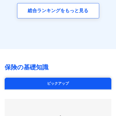
三井ダイレクト損害保険株式会社
全国の優良工務店とタッグを組み、「高品質な修理」
同意いただく必要があります。詳細について、以下をご確
ネット申込
募集文書番号
(https://www.mitsui-direct.co.jp/)
見積もりや保険会社とのご契約に先立ち、当社が提供する
認ください。
と「保険金のお支払」をワンセットで提供する火災保
総合ランキングをもっと見る
申込方法
郵送
ドコモスマート保険ナビの利用規約と個人情報の取扱いに
険です。補償の選択は自由自在で、お申込みはPC・ス
ドコモスマート保険ナビサービス利用規約
対面
同意いただく必要があります。詳細について、以下をご確
■生命保険
マホで24時間受付可能です。住宅トラブル応急サービ
当社による個人情報の取扱いについて（プライバシー
認ください。
アクサ生命保険株式会社
ス「すまいのサポート24」は水まわり、玄関カギの紛
ポリシー）
始期日
2024/10/01
（https://www.axa.co.jp/）
ドコモスマート保険ナビサービス利用規約
失、ハチの巣駆除等の住宅トラブルに対応していま
SBI生命保険株式会社（https://www.sbilife.co.jp/）
当社による個人情報の取扱いについて（プライバシー
す。さらに大切な住まいを守るための各種サポート機
※1損害割合が30%未満の場合は定率
FWD生命保険株式会社
ドコモスマート保険ナビ編集部の評価
ポリシー）
払、水災料率は最低リスク区分を適用
能をご用意。住まいをメンテナンスする際の無料の
（https://www.fwdlife.co.jp/）
※2失火見舞費用の取扱いはなし
「リフォーム相談サービス」、「長期優良住宅の維持
ソニー生命保険株式会社
※3水道管修理費用の取扱いはなし
チューリッヒのネット火災保険は
ダイレクト型でネッ
保全サポートサービス」をご提供しています。
（https://www.sonylife.co.jp）
説明事項
※4地震火災費用の取扱いはなし
ト完結のお手続き・リーズナブルな保険料
に加え、
火
SOMPOひまわり生命保険株式会社
保険の基礎知識
※5火災・風災等の事故により建物に
災に対する補償に加え、すべてのプランに盗難等がつ
（https://www.himawari-life.co.jp/）
損害が生じたとき、日新火災がご案内
いており、
社会問題などを考慮された幅広い補償が特
する修理業者（指定工務店）が建物の
第一ネオ生命保険株式会社
修理を行います。
長です。
失火見舞金など付帯される費用保険金も多
（https://neofirst.co.jp/）
ピックアップ
く、ダイレクトでありながら充実した補償が魅力で
大樹生命保険株式会社（https://www.taiju-
日新火災海上保険株式会社で
募集文書番号
life.co.jp）
お見積もり
す。
太陽生命保険株式会社（https://www.taiyo-
seimei.co.jp）
見積もりや保険会社とのご契約に先立ち、当社が提供する
チューリッヒ生命保険株式会社
ドコモスマート保険ナビの利用規約と個人情報の取扱いに