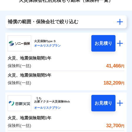
火災保険会社別見積もり結果（保険料一覧）
補償の範囲・保険会社で絞り込む
火災保険Type S
お見積り
オールリスクプラン
火災、地震保険期間
1年
41,466
保険料(一括)
円
火災、地震保険期間
5年
182,209
保険料(一括)
円
ソニー損害保険株式会社
うち
お
家
ドクター火災保険Web
お見積り
ソニー損害保険株式会社のおすすめポイント
オールリスクプラン
火災、地震保険期間
1年
保険料（一括）内訳
01
POINT
32,700
保険料(一括)
円