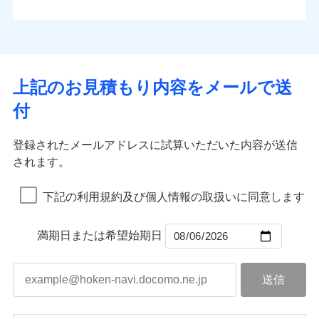
払込方法
お客さまのニーズから補償を考え、設計することで
水道管修理費用
※4
対面
口座振替
合理的な保険料を実現することができます。さらに
水災
盗難
地震火災費用
※5
銀行振込
上半期
新規契約数ランキング
水濡れ
各種割引が充実！
免責金額（自己負
始期日
2025/10/01
※1
免責金額なし
※1
騒擾（じょう）
担額）
補償内容
その他付帯される
大切な住まいを守るための各種サポート機能をご用
外部からの落下・
破損・汚損
一括払
イチオシ
02
修理付帯費用
POINT
費用の補償
当社火災保険新規契約者数より算出[
年
飛来・衝突
月]（ドコモスマート保険
意、住宅トラブル応急サービス「すまいのサポート
※1水災料率は最低リスク区分を適用
支払方法
年払い
上記のお見積もり内容をメールで送
臨時費用
ナビ調べ）
説明事項
※2雑危険（盗難を除く）および破汚
24」、住まいをメンテナンスする際の無料の「リフ
火災、自然災害、盗難などトータルでカバーし、大
月払い
損害防止費用
免責金額（自己負
損において、自己負担額5万円
インターネット割引
付
免責金額なし
ォーム相談サービス」、「長期優良住宅の維持保全
※1
切な住まいをお守りします！
担額）
残存物取片づけ費用
適用される割引
指定工務店割引
付帯される費用の
サポートサービス」をご提供します。
ネット申込
水まわりトラブル、カギ開け対応など「住まいのア
補償
募集文書番号
失火見舞費用
建築年割引
申込方法
郵送
登録されたメールアドレスに試算いただいた内容が送信
お家ドクター火災保険Web（すまいの保険）のお見
臨時費用
シスタンスサービス」が無料付帯
水道管修理費用
対面
されます。
積もり・お申込みはネットで完結！
損害防止費用
その他条件
指定工務店特約
補償の対象やお客さまの状況に応じたさまざまな割
※6
地震火災費用
上半期
新規契約数ランキング
ランキングをもっと見る
残存物取片づけ費用
付帯される費用保
引をご用意！
始期日
2026/08/01
険金
下記の利用規約及び個人情報の取扱いに同意します
失火見舞費用
すまいのサポート24
適用される割引
建築年割引
補償の範囲
？
03
POINT
当社火災保険新規契約者数より算出[
年
月]（ドコモスマート保険
水道管修理費用
リフォーム相談サービス
付帯サービス
※1破損・汚損の免責額5万円
ナビ調べ）
ドコモスマート保険ナビ編集部の評価
補償の範囲
付帯サービス
住まいの緊急かけつけサービス
地震火災費用
長期優良住宅の維持保全サポートサー
？
03
満期日または希望始期日
POINT
※2水まわりトラブル、カギ開け対
ビス
応、ガラス破損の場合に60分までの
火災
風災・雹（ひょ
簡易作業無料でご提供いたします。弊
保険証券の不発行に関する特約（500
クレジットカード
ソニー損保の新ネット火災保険は、補償の組合せが
適用される割引
落雷
う）災、雪災
社提携業者にて24時間365日受付。受
円）
クレジットカード
コンビニ払い
火災
補償内容
風災・雹（ひょ
破裂・爆発
自由だから、必要な補償に絞って選べます。
払込方法
付後、専門業者が対応に向かいます。
落雷
コンビニ払い
う）災、雪災
説明事項
口座振替
払込方法
ガラス破損の対応時間は9時～20時と
しかも、「地震上乗せ特約（全半損時のみ）」で、
破裂・爆発
その他条件
住まいのアシスタンスサービス
※2
口座振替
水災
銀行振込
盗難
なります。