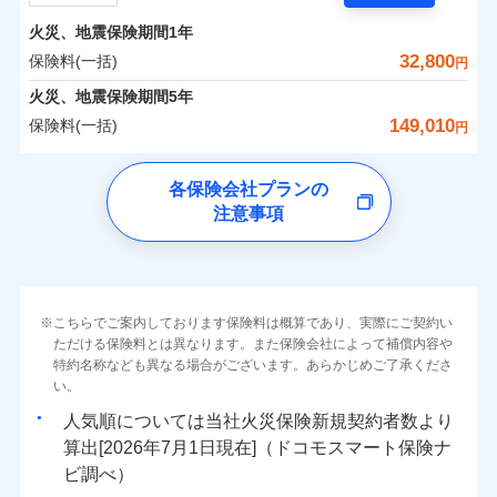
担額）
残存物取片づけ費用
付帯される費用の
サポートサービス」をご提供します。
水まわりトラブル、カギ開け対応など「住まいのア
補償
火災、地震保険期間
1年
失火見舞費用
保険料（一括）内訳
01
POINT
お家ドクター火災保険Web（すまいの保険）のお見
臨時費用
シスタンスサービス」が無料付帯
水道管修理費用
32,800
保険料(一括)
円
積もり・お申込みはネットで完結！
損害防止費用
補償の対象やお客さまの状況に応じたさまざまな割
地震火災費用
火災 1年
地震 1年
火災、地震保険期間
5年
上半期
新規契約数ランキング
ランキングをもっと見る
残存物取片づけ費用
付帯される費用保
引をご用意！
149,010
保険料(一括)
険金
円
失火見舞費用
適用される割引
建築年割引
イチオシ
02
POINT
補償の範囲
-
14,840
4,950
？
03
建物
POINT
円
円
当社火災保険新規契約者数より算出[
年
月]（ドコモスマート保険
水道管修理費用
チューリッヒ保険会社
ナビ調べ）
補償の範囲
付帯サービス
住まいの緊急かけつけサービス
地震火災費用
？
03
POINT
各保険会社プランの
ソニー損保の新ネット火災保険は、補償の組合せが自
注意事項
-
5,050
1,650
チューリッヒ保険会社のおすすめポイント
家財
由だから、必要な補償に絞って選べます。
円
円
火災
風災・雹（ひょ
保険証券の不発行に関する特約（500
クレジットカード
適用される割引
しかも「地震上乗せ特約（全半損時のみ）」で、地震
落雷
う）災、雪災
円）
コンビニ払い
保険料（一括）内訳
01
火災
補償内容
風災・雹（ひょ
POINT
破裂・爆発
払込方法
の被害にも火災保険の保険金額に対して最大100％で備
落雷
う）災、雪災
口座振替
破裂・爆発
えられます（一部損は対象外）。
その他条件
住まいのアシスタンスサービス
※2
水災
銀行振込
盗難
火災 1年
地震 1年
こちらでご案内しております保険料は概算であり、実際にご契約い
ランキングをもっと見る
水濡れ
免責金額（自己負
免責金額なし
ただける保険料とは異なります。また保険会社によって補償内容や
水災
※2
盗難
騒擾（じょう）
WEB見積もり+メールアドレス登録後
担額）
一括払
水濡れ
外部からの落下・
特約名称なども異なる場合がございます。あらかじめご了承くださ
破損・汚損
イチオシ
02
POINT
から4営業日+1日以降、お客さまが決
補償の範囲
？
0
03
20,050
4,950
POINT
建物
円
円
円
備考
騒擾（じょう）
飛来・衝突
支払方法
い。
年払い
済した時点で保険のお申し込みと完了
外部からの落下・
破損・汚損
臨時費用
となります。
月払い
飛来・衝突
まさかのときも安心！全国の優良工務店とタッグを
人気順については当社
新規契約者数より
損害防止費用
0
6,150
1,650
家財
円
組み、「高品質な修理」と「保険金のお支払」をワ
円
円
算出[
年
月
日現在]（ドコモスマート保険ナ
火災
風災・雹（ひょ
残存物取片づけ費用
付帯される費用保
ネット申込
クレジットカード
※3
落雷
う）災、雪災
ンセットで提供する火災保険です。
ビ調べ）
険金
失火見舞費用
※3
補償内容
破裂・爆発
申込方法
郵送
コンビニ払い