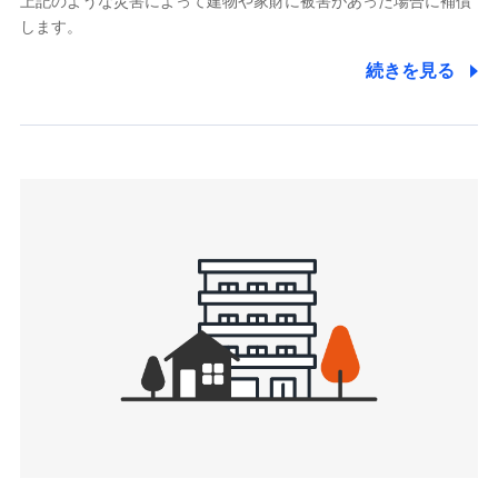
上記のような災害によって建物や家財に被害があった場合に補償
関する情報を提供し、金融商品等の契約を勧奨するため、ま
します。
た維持管理等の委託業務遂行のため、またそれらに付帯、関
連する当社および提携会社のサービスを案内、提供するため
続きを見る
（なお、当社は複数の保険会社と取引があり、取得した個人
情報を取引のある他の保険会社の商品・サービスをご提案す
るために利用させていただくことがあります。）
上記に係る連絡・手続き・管理等付帯業務を行うため
3.セミナー募集サイトから取得した個人情報
各種セミナーの案内、開催のため
上記に係る連絡・手続き・管理等付帯業務を行うため
4.家族・友達紹介にて取得した個人情報
被紹介者への連絡、及び当社と取引のあるもしくは委託を受
けている保険会社・提携会社の保険その他に関する情報を提
供し、金融商品等の契約を勧奨するため
アンケートやキャンペーン等の実施のため
上記に係る連絡・手続き・管理等付帯業務を行うため
5.通話録音にて取得する情報