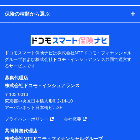
コンサルティングサービスの実施のため
アンケートやキャンペーン等の実施のため
保険の種類から選ぶ
上記に係る案内・手続き・管理等付帯業務を行うため
【当該個人データの管理について責任を有する者の名
称・住所・代表者名】
当該個人データを取り扱う各共同利用者（詳細は次のと
おり）
ドコモスマート保険ナビは
株式会社NTTドコモ・フィナンシャル
東京都千代田区永田町2丁目11番1号 山王パークタワー
グループおよび
株式会社ドコモ・インシュアランス共同で
運営す
株式会社NTTドコモ 代表取締役社長 前田 義晃
るサービスです
東京都中央区日本橋人形町2-14-10 アーバンネット日
募集代理店
本橋ビル 3F
株式会社ドコモ・インシュアランス
株式会社ドコモ・インシュアランス 代表取締役社
〒103-0013
長 吉村 忠義
東京都中央区日本橋人形町2-14-10
アーバンネット日本橋ビル3F
※ 当社および株式会社NTTドコモは、お客さまの情報
を利用させていただくにあたっては、「NTTドコモ パー
プライバシーポリシー
会社概要
ソナルデータ憲章」に定める行動原則を順守します 。
※ パーソナルデータダッシュボードの「第三者提供の
共同募集代理店
管理」の設定状態にかかわらず、共同利用する場合があ
株式会社NTTドコモ・フィナンシャルグループ