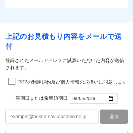
払込方法
お客さまのニーズから補償を考え、設計することで
水道管修理費用
※4
対面
口座振替
合理的な保険料を実現することができます。さらに
水災
盗難
地震火災費用
※5
銀行振込
上半期
新規契約数ランキング
水濡れ
各種割引が充実！
免責金額（自己負
始期日
2025/10/01
※1
免責金額なし
※1
騒擾（じょう）
担額）
補償内容
その他付帯される
大切な住まいを守るための各種サポート機能をご用
外部からの落下・
破損・汚損
一括払
イチオシ
02
修理付帯費用
POINT
費用の補償
当社火災保険新規契約者数より算出[
年
飛来・衝突
月]（ドコモスマート保険
意、住宅トラブル応急サービス「すまいのサポート
※1水災料率は最低リスク区分を適用
支払方法
年払い
上記のお見積もり内容をメールで送
臨時費用
ナビ調べ）
説明事項
※2雑危険（盗難を除く）および破汚
24」、住まいをメンテナンスする際の無料の「リフ
火災、自然災害、盗難などトータルでカバーし、大
月払い
損害防止費用
免責金額（自己負
損において、自己負担額5万円
インターネット割引
付
免責金額なし
ォーム相談サービス」、「長期優良住宅の維持保全
※1
切な住まいをお守りします！
担額）
残存物取片づけ費用
適用される割引
指定工務店割引
付帯される費用の
サポートサービス」をご提供します。
ネット申込
水まわりトラブル、カギ開け対応など「住まいのア
補償
募集文書番号
失火見舞費用
建築年割引
申込方法
郵送
登録されたメールアドレスに試算いただいた内容が送信
お家ドクター火災保険Web（すまいの保険）のお見
臨時費用
シスタンスサービス」が無料付帯
水道管修理費用
対面
されます。
積もり・お申込みはネットで完結！
損害防止費用
その他条件
指定工務店特約
補償の対象やお客さまの状況に応じたさまざまな割
※6
地震火災費用
上半期
新規契約数ランキング
ランキングをもっと見る
残存物取片づけ費用
付帯される費用保
引をご用意！
始期日
2026/08/01
険金
下記の利用規約及び個人情報の取扱いに同意します
失火見舞費用
すまいのサポート24
適用される割引
建築年割引
補償の範囲
？
03
POINT
当社火災保険新規契約者数より算出[
年
月]（ドコモスマート保険
水道管修理費用
リフォーム相談サービス
付帯サービス
※1破損・汚損の免責額5万円
ナビ調べ）
ドコモスマート保険ナビ編集部の評価
補償の範囲
付帯サービス
住まいの緊急かけつけサービス
地震火災費用
長期優良住宅の維持保全サポートサー
？
03
満期日または希望始期日
POINT
※2水まわりトラブル、カギ開け対
ビス
応、ガラス破損の場合に60分までの
火災
風災・雹（ひょ
簡易作業無料でご提供いたします。弊
保険証券の不発行に関する特約（500
クレジットカード
ソニー損保の新ネット火災保険は、補償の組合せが
適用される割引
落雷
う）災、雪災
社提携業者にて24時間365日受付。受
円）
クレジットカード
コンビニ払い
火災
補償内容
風災・雹（ひょ
破裂・爆発
自由だから、必要な補償に絞って選べます。
払込方法
付後、専門業者が対応に向かいます。
落雷
コンビニ払い
う）災、雪災
説明事項
口座振替
払込方法
ガラス破損の対応時間は9時～20時と
しかも、「地震上乗せ特約（全半損時のみ）」で、
破裂・爆発
その他条件
住まいのアシスタンスサービス
※2
口座振替
水災
銀行振込
盗難
なります。