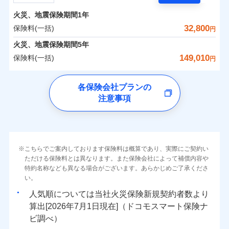
担額）
残存物取片づけ費用
付帯される費用の
サポートサービス」をご提供します。
水まわりトラブル、カギ開け対応など「住まいのア
補償
火災、地震保険期間
1年
失火見舞費用
保険料（一括）内訳
01
POINT
お家ドクター火災保険Web（すまいの保険）のお見
臨時費用
シスタンスサービス」が無料付帯
水道管修理費用
32,800
保険料(一括)
円
積もり・お申込みはネットで完結！
損害防止費用
補償の対象やお客さまの状況に応じたさまざまな割
地震火災費用
火災 1年
地震 1年
火災、地震保険期間
5年
上半期
新規契約数ランキング
ランキングをもっと見る
残存物取片づけ費用
付帯される費用保
引をご用意！
149,010
保険料(一括)
険金
円
失火見舞費用
適用される割引
建築年割引
イチオシ
02
POINT
補償の範囲
0
14,260
4,950
？
03
建物
円
POINT
円
円
当社火災保険新規契約者数より算出[
年
月]（ドコモスマート保険
水道管修理費用
チューリッヒ保険会社
ナビ調べ）
補償の範囲
付帯サービス
住まいの緊急かけつけサービス
地震火災費用
？
03
POINT
各保険会社プランの
ソニー損保の新ネット火災保険は、補償の組合せが自
注意事項
0
5,050
1,650
チューリッヒ保険会社のおすすめポイント
家財
円
由だから、必要な補償に絞って選べます。
円
円
火災
風災・雹（ひょ
保険証券の不発行に関する特約（500
クレジットカード
適用される割引
しかも「地震上乗せ特約（全半損時のみ）」で、地震
落雷
う）災、雪災
円）
コンビニ払い
保険料（一括）内訳
01
火災
補償内容
風災・雹（ひょ
POINT
破裂・爆発
払込方法
の被害にも火災保険の保険金額に対して最大100％で備
落雷
う）災、雪災
口座振替
破裂・爆発
えられます（一部損は対象外）。
その他条件
住まいのアシスタンスサービス
※2
水災
銀行振込
盗難
火災 1年
地震 1年
こちらでご案内しております保険料は概算であり、実際にご契約い
ランキングをもっと見る
水濡れ
免責金額（自己負
免責金額なし
ただける保険料とは異なります。また保険会社によって補償内容や
水災
※2
盗難
騒擾（じょう）
WEB見積もり+メールアドレス登録後
担額）
一括払
水濡れ
外部からの落下・
特約名称なども異なる場合がございます。あらかじめご了承くださ
破損・汚損
イチオシ
02
POINT
から4営業日+1日以降、お客さまが決
補償の範囲
？
0
03
20,050
4,950
POINT
建物
円
円
円
備考
騒擾（じょう）
飛来・衝突
支払方法
い。
年払い
済した時点で保険のお申し込みと完了
外部からの落下・
破損・汚損
臨時費用
となります。
月払い
飛来・衝突
まさかのときも安心！全国の優良工務店とタッグを
人気順については当社
新規契約者数より
損害防止費用
0
6,150
1,650
家財
円
組み、「高品質な修理」と「保険金のお支払」をワ
円
円
算出[
年
月
日現在]（ドコモスマート保険ナ
火災
風災・雹（ひょ
残存物取片づけ費用
付帯される費用保
ネット申込
クレジットカード
※3
落雷
う）災、雪災
ンセットで提供する火災保険です。
ビ調べ）
険金
失火見舞費用
※3
補償内容
破裂・爆発
申込方法
郵送
コンビニ払い