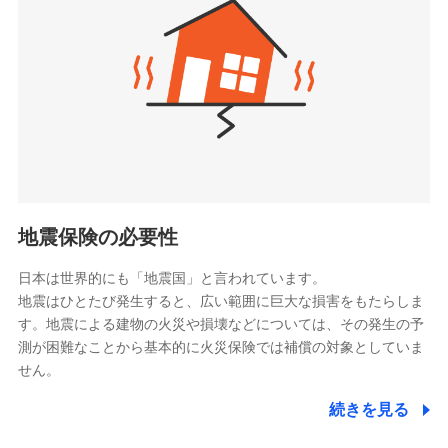
（https://www.zurichlife.co.jp/）
同意いただく必要があります。詳細について、以下をご確
東京海上日動あんしん生命保険株式会社
チューリッヒ保険会社で
認ください。
ドコモスマート保険ナビ編集部の評価
（https://www.tmn-anshin.co.jp/）
お見積もり
ドコモスマート保険ナビサービス利用規約
なないろ生命保険株式会社
（https://www.nanairolife.co.jp/）
当社による個人情報の取扱いについて（プライバシー
チューリッヒ保険会社の
全国の優良工務店とタッグを組み、「高品質な修理」
ポリシー）
日本生命保険相互会社
詳細を見る
と「保険金のお支払」をワンセットで提供する火災保
（https://www.nissay.co.jp）
険です。補償の選択は自由自在で、お申込みはPC・ス
はなさく生命保険株式会社
マホで24時間受付可能です。住宅トラブル応急サービ
見積もりや保険会社とのご契約に先立ち、当社が提供する
（https://www.life8739.co.jp/）
ドコモスマート保険ナビの利用規約と個人情報の取扱いに
ス「すまいのサポート24」は水まわり、玄関カギの紛
マニュライフ生命保険株式会社
同意いただく必要があります。詳細について、以下をご確
失、ハチの巣駆除等の住宅トラブルに対応していま
（https://www.manulife.co.jp/）
地震保険の必要性
認ください。
す。さらに大切な住まいを守るための各種サポート機
三井住友海上あいおい生命保険株式会社
ドコモスマート保険ナビサービス利用規約
能をご用意。住まいをメンテナンスする際の無料の
（https://www.msa-life.co.jp/）
日本は世界的にも「地震国」と言われています。
メットライフ生命株式会社
当社による個人情報の取扱いについて（プライバシー
「リフォーム相談サービス」、「長期優良住宅の維持
地震はひとたび発生すると、広い範囲に巨大な損害をもたらしま
(https://www.metlife.co.jp/)
ポリシー）
保全サポートサービス」をご提供しています。
す。地震による建物の火災や損壊などについては、その発生の予
メディケア生命保険株式会社
測が困難なことから基本的に火災保険では補償の対象としていま
（https://www.medicarelife.com/）
せん。
■少額短期保険
続きを見る
株式会社アシロ少額短期保険
日新火災海上保険株式会社で
(https://kailash.co.jp/)