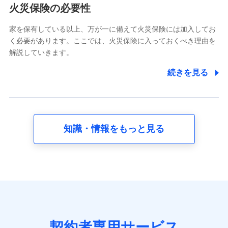
電話対応の品質向上およびお問合せ内容の正確な把握のため
火災保険の必要性
家を保有している以上、万が一に備えて火災保険には加入してお
6.採用応募者の個人情報
く必要があります。ここでは、火災保険に入っておくべき理由を
採用選考および入社手続を実施するため
解説していきます。
7.社員（従業者）の個人情報
続きを見る
人事･勤怠･健康・労務等の管理、給与支給、福利厚生・採用
退職関連処理等の各種手続きのため、当社と従業員または従
業員同士の連絡のため
知識・情報をもっと見る
8.取引先個人情報
取引先としての選定業務、営業情報の提供業務、契約締結手
続き業務、取引管理業務、およびこれらに準ずる業務の遂行
のため
9.お問い合わせ情報
各種お問い合わせに対応するため
契約者専用サービス