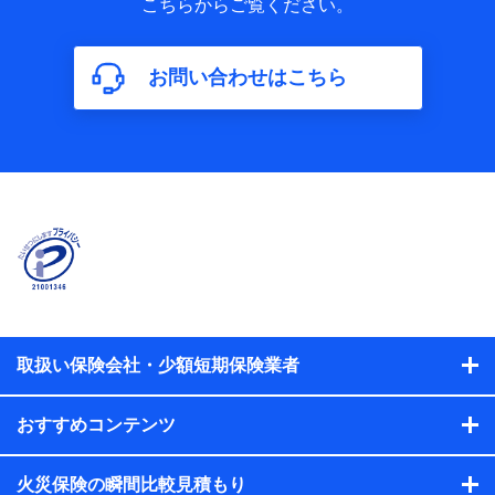
こちらからご覧ください。
保険加入の目的、保険商品の内容、保険料、保険料のお支払
方法、車のメーカーや走行距離などの情報、建物の構造や築
年数などの情報、ペットの種類や年齢などの情報などが含ま
お問い合わせはこちら
れます。
【共同して利用する者の範囲】
当社
株式会社NTTドコモ
【利用する者の利用目的】
当社又は株式会社NTTドコモが提供する保険関連サービスに
おけるユーザ登録受付および管理のため
当社又は株式会社NTTドコモと取引のあるもしくは委託を受
けている保険会社・提携会社の保険その他に関する情報を提
供するため、また維持管理等の委託業務遂行のため、またそ
れらに付帯、関連する当社、株式会社NTTドコモおよび提携
会社のサービスを案内、提供するため
取扱い保険会社・少額短期保険業者
（各サービスで取得したサービス利用履歴、ウェブサイトの
閲覧履歴、購買履歴、ご契約内容等のパーソナルデータを分
おすすめコンテンツ
析して、お客さまの趣味・嗜好・傾向に応じたサービス・商
品等に関するご提案や広告の配信等を行うことがありま
す。）
火災保険の瞬間比較見積もり
各種セミナーの開催のため