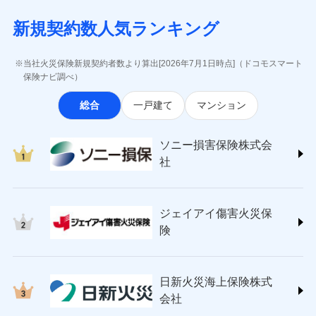
月払い
当社による個人情報の取扱いについて（プライバシー
失、ハチの巣駆除等の住宅トラブルに対応していま
インターネット割引
(https://www.aig.co.jp/sonpo)
5万円 建物が築15年以上または建築
チューリッヒのネット火災保険は
ダイレクト型でネッ
募集文書番号
ポリシー）
す。さらに大切な住まいを守るための各種サポート機
新規契約数人気ランキング
年不明の場合、風災・雹（ひょう）
ＳＢＩ損害保険株式会社
適用される割引
指定工務店割引
ト完結のお手続き・リーズナブルな保険料
に加え、
火
ネット申込
災・雪災の自己負担額は5万円
能をご用意。住まいをメンテナンスする際の無料の
(https://www.sbisonpo.co.jp/)
建築年割引
災に対する補償に加え、すべてのプランに盗難等がつ
申込方法
※2失火見舞費用の取扱いはなし
郵送
「リフォーム相談サービス」、「長期優良住宅の維持
ジェイアイ傷害火災保険株式会社
当社火災保険新規契約者数より算出[2026年7月1日時点]（ドコモスマート
いており、
社会問題などを考慮された幅広い補償が特
※3水道管修理費用の取扱いはなし
対面
保全サポートサービス」をご提供しています。
(https://www.jihoken.co.jp/)
その他条件
指定工務店特約
保険ナビ調べ）
※5
説明事項
（破損・汚損等危険補償特約で補償対
長です。
失火見舞金など付帯される費用保険金も多
ソニー損害保険株式会社
象となる場合があります。）
く、ダイレクトでありながら充実した補償が魅力で
始期日
2026/08/01
総合
一戸建て
マンション
(https://www.sonysonpo.co.jp/)
※4地震火災費用の取扱いはなし
すまいのサポート24
ドコモスマート保険ナビ編集部の評価
す。
※5火災・風災等の事故により建物に
損害保険ジャパン株式会社 (https://www.sompo-
リフォーム相談サービス
付帯サービス
※1盗難、水濡れ、騒擾（じょう）、
損害が生じたとき、日新火災がご案内
japan.co.jp/)
長期優良住宅の維持保全サポートサー
ソニー損害保険株式会
外部からの落下・飛来・衝突は自動付
する修理業者（指定工務店）が建物の
ソニー損保の新ネット火災保険は、補償の組合せが
ＳＯＭＰＯダイレクト損害保険株式会社
日新火災海上保険株式会社で
ビス
帯です。
修理を行います。
社
自由だから、必要な補償に絞って選べます。
(https://www.sompo-direct.co.jp/)
お見積もり
※2水まわりトラブル、カギ開け対
チューリッヒ保険会社 (https://www.zurich.co.jp/)
応、ガラス破損の場合に60分までの
クレジットカード
しかも、「地震上乗せ特約（全半損時のみ）」で、
募集文書番号
チューリッヒ保険会社で
東京海上日動火災保険株式会社
簡易作業無料でご提供いたします。弊
コンビニ払い
地震の被害にも最大100％で備えられます。
見積もりや保険会社とのご契約に先立ち、当社が提供する
お見積もり
払込方法
社提携業者にて24時間365日受付。受
ジェイアイ傷害火災保
(https://www.tokiomarine-nichido.co.jp/)
説明事項
口座振替
ドコモスマート保険ナビの利用規約と個人情報の取扱いに
付後、専門業者が対応に向かいます。
日新火災海上保険株式会社
険
銀行振込
ガラス破損の対応時間は9時～20時と
同意いただく必要があります。詳細について、以下をご確
チューリッヒ保険会社の
(https://www.nisshinfire.co.jp/)
なります。
認ください。
詳細を見る
ペット＆ファミリー損害保険株式会社
※3クレジットカード会社の分割払い
一括払
ドコモスマート保険ナビサービス利用規約
(https://www.petfamilyins.co.jp/)
が可能なことがあります。詳しくは各
日新火災海上保険株式
ソニー損害保険株式会社で
支払方法
年払い
ドコモスマート保険ナビ編集部の評価
三井住友海上火災保険株式会社 (https://www.ms-
当社による個人情報の取扱いについて（プライバシー
クレジットカード会社にご確認くださ
見積もりや保険会社とのご契約に先立ち、当社が提供する
お見積もり
会社
月払い
い。
ins.com/)
ポリシー）
ドコモスマート保険ナビの利用規約と個人情報の取扱いに