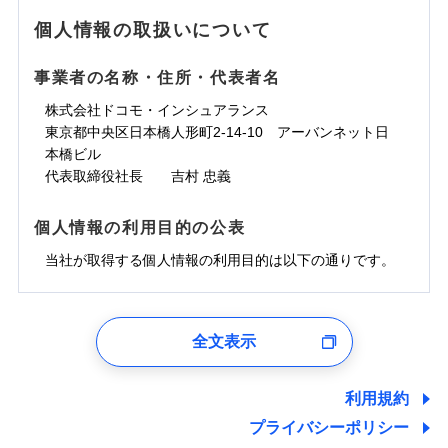
地震の被害にも最大100％で備えられます。
ランキングをもっと見る
水濡れ
免責金額（自己負
銀行振込
※3クレジットカード会社の分割払い
※1
免責金額なし
水災
※1
盗難
騒擾（じょう）
個人情報の取扱いについて
WEB見積もり+メールアドレス登録後
担額）
が可能なことがあります。詳しくは各
一括払
水濡れ
外部からの落下・
破損・汚損
から4営業日+1日以降、お客さまが決
※1
クレジットカード会社にご確認くださ
備考
騒擾（じょう）
一括払
飛来・衝突
支払方法
年払い
済した時点で保険のお申し込みと完了
外部からの落下・
破損・汚損
い。
事業者の名称・住所・代表者名
臨時費用
支払方法
年払い
となります。
月払い
飛来・衝突
損害防止費用
月払い
株式会社ドコモ・インシュアランス
ソニー損害保険株式会社で
募集文書番号
残存物取片づけ費用
付帯される費用保
ネット申込
クレジットカード
東京都中央区日本橋人形町2-14-10 アーバンネット日
※3
お見積もり
険金
失火見舞費用
ネット申込
※2
補償内容
申込方法
本橋ビル
郵送
コンビニ払い
払込方法
水道管修理費用
申込方法
郵送
※3
代表取締役社長 吉村 忠義
対面
口座振替
見積もりや保険会社とのご契約に先立ち、当社が提供する
地震火災費用
対面
※4
銀行振込
上半期
新規契約数ランキング
免責金額（自己負
ドコモスマート保険ナビの利用規約と個人情報の取扱いに
始期日
2025/10/01
免責金額なし
個人情報の利用目的の公表
担額）
同意いただく必要があります。詳細について、以下をご確
補償内容
その他付帯される
始期日
2024/10/01
一括払
修理付帯費用
ドコモスマート保険ナビ編集部の評価
費用の補償
認ください。
当社火災保険新規契約者数より算出[
当社が取得する個人情報の利用目的は以下の通りです。
年
月]（ドコモスマート保険
※1雑危険（盗難を除く）および破汚
支払方法
年払い
説明事項
臨時費用
ナビ調べ）
損において、自己負担額5万円
※1損害割合が30%未満の場合は定率
ドコモスマート保険ナビサービス利用規約
月払い
損害防止費用
免責金額（自己負
インターネット割引
払、水災料率は最低リスク区分を適用
チューリッヒのネット火災保険は
ダイレクト型でネッ
1.見積請求受付時、資料請求受付時、ユーザー登録受
免責金額なし
当社による個人情報の取扱いについて（プライバシー
担額）
※2破損・汚損、水ぬれは自己負担額
残存物取片づけ費用
適用される割引
指定工務店割引
付時
付帯される費用の
募集文書番号
ト完結のお手続き・リーズナブルな保険料
に加え、
火
ポリシー）
ネット申込
全文表示
5万円 建物が築15年以上または建築
補償
失火見舞費用
建築年割引
災に対する補償に加え、すべてのプランに盗難等がつ
ユーザー登録受付および、管理のため
申込方法
年不明の場合、風災・雹（ひょう）
郵送
臨時費用
水道管修理費用
郵便、電話、およびＥメール等により、当社と取引のあるも
いており、
社会問題などを考慮された幅広い補償が特
災・雪災の自己負担額は5万円
対面
損害防止費用
しくは委託を受けている保険会社・提携会社の保険その他に
その他条件
指定工務店特約
※5
利用規約
地震火災費用
※3失火見舞費用の取扱いはなし
長です。
失火見舞金など付帯される費用保険金も多
ランキングをもっと見る
関する情報を提供し、金融商品等の契約を勧奨するため、ま
残存物取片づけ費用
付帯される費用保
説明事項
※4水道管修理費用の取扱いはなし
プライバシーポリシー
く、ダイレクトでありながら充実した補償が魅力で
始期日
2026/08/01
た維持管理等の委託業務遂行のため、またそれらに付帯、関
険金
（破損・汚損等危険補償特約で補償対
失火見舞費用
すまいのサポート24
適用される割引
建築年割引