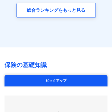
三井ダイレクト損害保険株式会社
全国の優良工務店とタッグを組み、「高品質な修理」
同意いただく必要があります。詳細について、以下をご確
ネット申込
募集文書番号
(https://www.mitsui-direct.co.jp/)
見積もりや保険会社とのご契約に先立ち、当社が提供する
認ください。
と「保険金のお支払」をワンセットで提供する火災保
総合ランキングをもっと見る
申込方法
郵送
ドコモスマート保険ナビの利用規約と個人情報の取扱いに
険です。補償の選択は自由自在で、お申込みはPC・ス
ドコモスマート保険ナビサービス利用規約
対面
同意いただく必要があります。詳細について、以下をご確
■生命保険
マホで24時間受付可能です。住宅トラブル応急サービ
当社による個人情報の取扱いについて（プライバシー
認ください。
アクサ生命保険株式会社
ス「すまいのサポート24」は水まわり、玄関カギの紛
ポリシー）
始期日
2024/10/01
（https://www.axa.co.jp/）
ドコモスマート保険ナビサービス利用規約
失、ハチの巣駆除等の住宅トラブルに対応していま
SBI生命保険株式会社（https://www.sbilife.co.jp/）
当社による個人情報の取扱いについて（プライバシー
す。さらに大切な住まいを守るための各種サポート機
※1損害割合が30%未満の場合は定率
FWD生命保険株式会社
ドコモスマート保険ナビ編集部の評価
ポリシー）
払、水災料率は最低リスク区分を適用
能をご用意。住まいをメンテナンスする際の無料の
（https://www.fwdlife.co.jp/）
※2失火見舞費用の取扱いはなし
「リフォーム相談サービス」、「長期優良住宅の維持
ソニー生命保険株式会社
※3水道管修理費用の取扱いはなし
チューリッヒのネット火災保険は
ダイレクト型でネッ
保全サポートサービス」をご提供しています。
（https://www.sonylife.co.jp）
説明事項
※4地震火災費用の取扱いはなし
ト完結のお手続き・リーズナブルな保険料
に加え、
火
SOMPOひまわり生命保険株式会社
保険の基礎知識
※5火災・風災等の事故により建物に
災に対する補償に加え、すべてのプランに盗難等がつ
（https://www.himawari-life.co.jp/）
損害が生じたとき、日新火災がご案内
いており、
社会問題などを考慮された幅広い補償が特
する修理業者（指定工務店）が建物の
第一ネオ生命保険株式会社
修理を行います。
長です。
失火見舞金など付帯される費用保険金も多
（https://neofirst.co.jp/）
ピックアップ
く、ダイレクトでありながら充実した補償が魅力で
大樹生命保険株式会社（https://www.taiju-
日新火災海上保険株式会社で
募集文書番号
life.co.jp）
お見積もり
す。
太陽生命保険株式会社（https://www.taiyo-
seimei.co.jp）
見積もりや保険会社とのご契約に先立ち、当社が提供する
チューリッヒ生命保険株式会社
ドコモスマート保険ナビの利用規約と個人情報の取扱いに