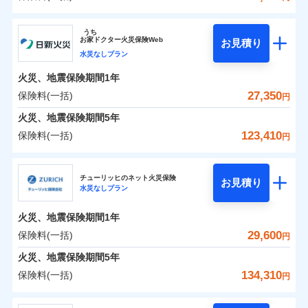
イチオシ
02
POINT
補償の範囲
？
0
03
21,850
4,950
POINT
建物
円
円
円
ソニー損害保険株式会社
うち
まさかのときも安心！全国の優良工務店とタッグを
お
家
ドクター火災保険Web
お見積り
0
8,050
1,650
ソニー損害保険株式会社のおすすめポイント
家財
円
組み、「高品質な修理」と「保険金のお支払」をワ
円
円
水災なしプラン
火災
風災・雹（ひょ
落雷
う）災、雪災
ンセットで提供する火災保険です。
火災、地震保険期間
1年
保険料（一括）内訳
01
破裂・爆発
POINT
お客さまのニーズから補償を考え、設計することで
27,350
保険料(一括)
円
合理的な保険料を実現することができます。さらに
水災
盗難
火災 1年
地震 1年
火災、地震保険期間
5年
水濡れ
各種割引が充実！
※1
騒擾（じょう）
123,410
保険料(一括)
円
大切な住まいを守るための各種サポート機能をご用
外部からの落下・
破損・汚損
イチオシ
02
POINT
0
20,262
4,950
建物
円
円
円
飛来・衝突
意、住宅トラブル応急サービス「すまいのサポート
日新火災海上保険株式会社
24」、住まいをメンテナンスする際の無料の「リフ
火災、自然災害、盗難などトータルでカバーし、大
チューリッヒのネット火災保険
お見積り
水災なしプラン
0
ォーム相談サービス」、「長期優良住宅の維持保全
5,570
1,650
日新火災海上保険株式会社のおすすめポイント
家財
円
切な住まいをお守りします！
円
円
サポートサービス」をご提供します。
水まわりトラブル、カギ開け対応など「住まいのア
火災、地震保険期間
1年
保険料（一括）内訳
01
POINT
お家ドクター火災保険Web（すまいの保険）のお見
シスタンスサービス」が無料付帯
29,600
保険料(一括)
円
積もり・お申込みはネットで完結！
補償の対象やお客さまの状況に応じたさまざまな割
火災 1年
地震 1年
火災、地震保険期間
5年
上半期
新規契約数ランキング
引をご用意！
134,310
保険料(一括)
円
イチオシ
02
POINT
補償の範囲
0
16,300
4,950
？
03
建物
円
POINT
円
円
当社火災保険新規契約者数より算出[
年
月]（ドコモスマート保険
チューリッヒ保険会社
ナビ調べ）