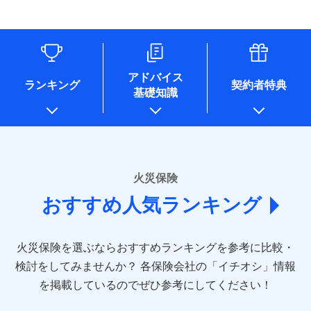
す。
連する当社および提携会社のサービスを案内、提供するため
象となる場合があります。）
水道管修理費用
リフォーム相談サービス
ドコモスマート保険ナビ編集部の評価
（なお、当社は複数の保険会社と取引があり、取得した個人
付帯サービス
※1破損・汚損の免責額5万円
※5地震火災費用の取扱いはなし
付帯サービス
住まいの緊急かけつけサービス
地震火災費用
長期優良住宅の維持保全サポートサー
情報を取引のある他の保険会社の商品・サービスをご提案す
※2水まわりトラブル、カギ開け対
※6火災・風災等の事故により建物に
ビス
るために利用させていただくことがあります。）
応、ガラス破損の場合に60分までの
損害が生じたとき、日新火災がご案内
ソニー損保の新ネット火災保険は、補償の組合せが
各種セミナーの開催のため
簡易作業無料でご提供いたします。弊
保険証券の不発行に関する特約（500
クレジットカード
する修理業者（指定工務店）が建物の
適用される割引
自由だから、必要な補償に絞って選べます。
コンサルティングサービスの実施のため
社提携業者にて24時間365日受付。受
円）
クレジットカード
修理を行います。
コンビニ払い
アドバイス
補償内容
チューリッヒ保険会社で
アンケートやキャンペーン等の実施のため
払込方法
付後、専門業者が対応に向かいます。
ランキング
契約者特典
しかも、「地震上乗せ特約（全半損時のみ）」で、
コンビニ払い
説明事項
口座振替
基礎知識
上記に係る案内・手続き・管理等付帯業務を行うため
お見積もり
払込方法
ガラス破損の対応時間は9時～20時と
その他条件
住まいのアシスタンスサービス
地震の被害にも最大100％で備えられます。
※2
募集文書番号
口座振替
銀行振込
* 当社が委託を受けている保険会社の情報は、保険会社
なります。
免責金額（自己負
銀行振込
※3クレジットカード会社の分割払い
のホームページに掲載しておりますので、ご確認くださ
チューリッヒ保険会社の
免責金額なし
WEB見積もり+メールアドレス登録後
担額）
が可能なことがあります。詳しくは各
一括払
詳細を見る
い。
から4営業日+1日以降、お客さまが決
クレジットカード会社にご確認くださ
備考
一括払
支払方法
年払い
済した時点で保険のお申し込みと完了
い。
臨時費用
支払方法
年払い
■損害保険
となります。
月払い
火災保険
見積もりや保険会社とのご契約に先立ち、当社が提供する
ソニー損害保険株式会社で
損害防止費用
月払い
あいおいニッセイ同和損害保険株式会社
募集文書番号
ドコモスマート保険ナビの利用規約と個人情報の取扱いに
お見積もり
ドコモスマート保険ナビ編集部の評価
残存物取片づけ費用
付帯される費用保
おすすめ人気ランキング
(https://www.aioinissaydowa.co.jp/)
ネット申込
クレジットカード
※3
同意いただく必要があります。詳細について、以下をご確
険金
失火見舞費用
ネット申込
アクサ損害保険株式会社 (https://www.axa-
※2
申込方法
郵送
コンビニ払い
認ください。
払込方法
direct.co.jp/)
水道管修理費用
申込方法
郵送
※3
全国の優良工務店とタッグを組み、「高品質な修理」
見積もりや保険会社とのご契約に先立ち、当社が提供する
対面
口座振替
ドコモスマート保険ナビサービス利用規約
火災保険を選ぶならおすすめランキングを参考に比較・
アニコム損害保険株式会社 (https://www.anicom-
地震火災費用
対面
ドコモスマート保険ナビの利用規約と個人情報の取扱いに
※4
と「保険金のお支払」をワンセットで提供する火災保
銀行振込
当社による個人情報の取扱いについて（プライバシー
sompo.co.jp/)
同意いただく必要があります。詳細について、以下をご確
検討をしてみませんか？
始期日
2025/10/01
各保険会社の「イチオシ」情報
険です。補償の選択は自由自在で、お申込みはPC・ス
ポリシー）
東京海上ダイレクト損害保険株式会社
その他付帯される
認ください。
始期日
2024/10/01
一括払
マホで24時間受付可能です。住宅トラブル応急サービ
を掲載しているのでぜひ参考にしてください！
修理付帯費用
ドコモスマート保険ナビ編集部の評価
費用の補償
(https://www.e-design.net/)
説明事項
※1水災料率は最低リスク区分を適用
支払方法
ドコモスマート保険ナビサービス利用規約
年払い
ス「すまいのサポート24」は水まわり、玄関カギの紛
AIG損害保険株式会社
※1破損・汚損、水ぬれは自己負担額