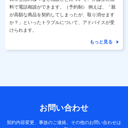
利用情報
料で電話相談ができます。（予約制） 例えば、「親
当社又は株式会社NTTドコモが提供する各種サービスなどの
ご契約・ご利用などに関する情報。例として、当社又は株式
が高額な商品を契約してしまったが、取り消せます
会社NTTドコモが提供する各種サービスのご契約状態・ご利
か？」といったトラブルについて、アドバイスが受
用履歴インターネット利用時の行動に関する情報、アプリケ
ーション利用時の行動に関する情報、購入されたサービスや
けられます。
商品の名称・購入場所・決済に関する情報、アンケートの回
答に関する情報などが含まれます。
もっと見る
保険関連サービス情報
当社又は株式会社NTTドコモが提供する保険関連サービスに
関して取得し、又は保有する情報。例として、見積請求受付
時、資料請求受付時又はユーザー登録受付時に提供いただい
た情報（氏名、住所、生年月日、性別、保険契約者と被保険
者の関係、保険加入の目的、保険商品の内容、保険料、保険
料のお支払方法、車のメーカーや走行距離などの情報、建物
の構造や築年数などの情報、ペットの種類や年齢など）及び
お客様との応対記録 （お客様に提示した比較見積の試算結
果情報、メールマガジンを提供した際のメール内容や送信履
歴の情報及び保険の更改案内等を提供した際のメール内容や
送信履歴などの情報）が含まれます。
お問い合わせ
保険契約情報
当社又は株式会社NTTドコモが取得し、又は保有する保険契
約に関する情報。例として、保険契約者及び被保険者の氏
契約内容変更、事故のご連絡、その他のお問い合わせは
名、住所、生年月日、性別、保険契約者と被保険者の関係、