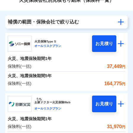
火災保険会社別見積もり結果（保険料一覧）
補償の範囲・保険会社で絞り込む
火災保険Type S
お見積り
オールリスクプラン
火災、地震保険期間
1年
37,449
保険料(一括)
円
火災、地震保険期間
5年
164,775
保険料(一括)
円
ソニー損害保険株式会社
うち
お
家
ドクター火災保険Web
お見積り
ソニー損害保険株式会社のおすすめポイント
オールリスクプラン
火災、地震保険期間
1年
保険料（一括）内訳
01
POINT
31,970
保険料(一括)
円