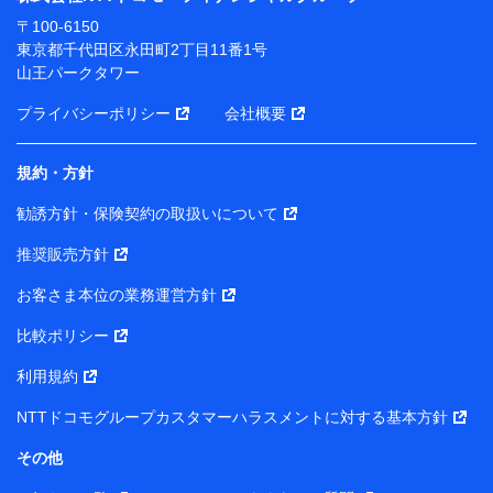
ります。
〒100-6150
※ dポイントクラブ会員ではないお客さま（2019年12
東京都千代田区永田町2丁目11番1号
月11日以降、一度もdポイントクラブ会員であったこと
山王パークタワー
がないお客さまに限る）に関する、2019年12月10日以
前に取得した個人データは、こちら の利用目的の範囲内
プライバシーポリシー
会社概要
に限って共同利用します。
規約・方針
当社は株式会社NTTドコモ・フィナンシャルグループ
との間で、以下のとおり個人データを共同利用しま
勧誘方針・保険契約の取扱いについて
す。
推奨販売方針
【共同して利用される利用データの項目】
当社または株式会社NTTドコモ・フィナンシャルグルー
お客さま本位の業務運営方針
プがサービス提供等を通じて取得した、以下の情報など
比較ポリシー
の個人データ
基本情報
利用規約
氏名、電話番号、メールアドレス、お客さまの識別子、属
NTTドコモグループカスタマーハラスメントに対する基本方針
性、連絡先、dポイントサービスのご利用に関する情報。例
として、dポイントカード番号、性別、年齢、家族構成、住
その他
所、dポイント残高、dポイント利用履歴などが含まれます。
利用情報