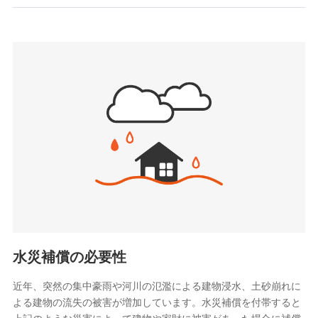
お見積もり
SBIいきいき少額短期保険会社 (https://www.i-
sedai.com/)
見積もりや保険会社とのご契約に先立ち、当社が提供する
SBIペット少額短期保険株式会社
ドコモスマート保険ナビの利用規約と個人情報の取扱いに
(https://www.sbipet-ssi.co.jp/)
同意いただく必要があります。詳細について、以下をご確
SBIリスタ少額短期保険会社
認ください。
(https://www.jishin.co.jp/)
スマートプラス少額短期保険株式会社
ドコモスマート保険ナビサービス利用規約
（https://www.smartplus-insurance.com/）
当社による個人情報の取扱いについて（プライバシー
チューリッヒ少額短期保険株式会社
ポリシー）
(https://www.zurichssi.co.jp/)
Tokio Marine X少額短期保険株式会社
(https://www.tokiomarine-x.co.jp/)
ペットメディカルサポート株式会社
(https://pshoken.co.jp/)
リトルファミリー少額短期保険株式会社
(https://www.littlefamily-ssi.com/)
水災補償の必要性
2.共同募集を行う代理店から受領する個人情報
近年、突然の集中豪雨や河川の氾濫による建物浸水、土砂崩れに
よる建物の流失の被害が増加しています。水災補償を付帯すると
郵便、電話、およびＥメール等により、当社と取引のあるも
しくは委託を受けている保険会社・提携会社の保険その他に