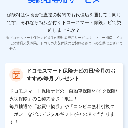
10.受託業務の 個人情報
受託業務の遂行およびこれらに準ずる業務の遂行のため
保険料は保険会社直接の契約でも代理店を通しても同じ
です。
それなら特典が付くドコモスマート保険ナビで契
11.マイカー通勤管理クラウド並びに法人向けASPサー
ビスに関してのお問い合わせ情報
約しませんか？
各種お問い合わせに対応するため
ドコモスマート保険ナビ提供の契約者専用サービスは、ソニー損保、ドコ
当社のサービスに関する情報提供や、皆様に有用なお知らせ
モの賃貸火災保険、ドコモの火災保険のご契約者さまへの提供はございま
をお送りするため
せん。
アンケートの送付のため
当社のサービスや媒体の運営改善に必要なデータを解析し、
分析するため
当社の対応品質向上やお問い合わせ内容の正確な把握のため
ドコモスマート保険ナビの日/今月のお
個人情報保護管理者の職名、連絡先
すすめ/毎月プレゼント
株式会社ドコモ・インシュアランス 営業部長
〒103-0013 東京都中央区日本橋人形町2-14-10 アー
ドコモスマート保険ナビの「自動車保険/バイク保険/
バンネット日本橋ビル 3F
火災保険」のご契約者さま限定！
株式会社ドコモ・インシュアランス
毎月抽選で「お買い物券」や「コンビニ無料引換ク
ーポン」などのデジタルギフトがその場で当たりま
個人情報の第三者提供について
す！
当社ではご本人の同意がある場合または法令に基づく場