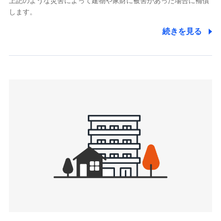
上記のような災害によって建物や家財に被害があった場合に補償
関する情報を提供し、金融商品等の契約を勧奨するため、ま
します。
た維持管理等の委託業務遂行のため、またそれらに付帯、関
連する当社および提携会社のサービスを案内、提供するため
続きを見る
（なお、当社は複数の保険会社と取引があり、取得した個人
情報を取引のある他の保険会社の商品・サービスをご提案す
るために利用させていただくことがあります。）
上記に係る連絡・手続き・管理等付帯業務を行うため
3.セミナー募集サイトから取得した個人情報
各種セミナーの案内、開催のため
上記に係る連絡・手続き・管理等付帯業務を行うため
4.家族・友達紹介にて取得した個人情報
被紹介者への連絡、及び当社と取引のあるもしくは委託を受
けている保険会社・提携会社の保険その他に関する情報を提
供し、金融商品等の契約を勧奨するため
アンケートやキャンペーン等の実施のため
上記に係る連絡・手続き・管理等付帯業務を行うため
5.通話録音にて取得する情報