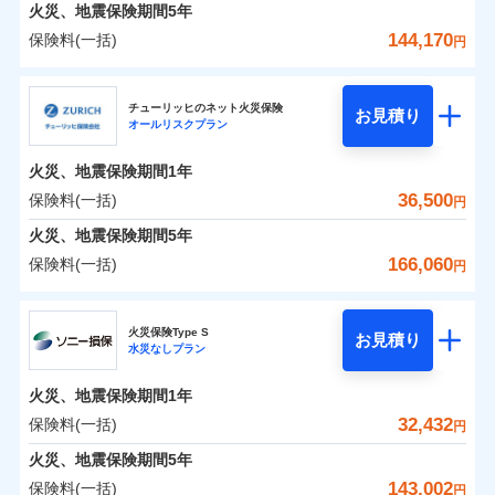
火災 1年
地震 1年
火災、地震保険期間
5年
144,170
保険料(一括)
円
0
23,370
4,950
建物
円
円
円
日新火災海上保険株式会社
チューリッヒのネット火災保険
お見積り
オールリスクプラン
0
7,479
1,650
日新火災海上保険株式会社のおすすめポイント
家財
円
円
円
火災、地震保険期間
1年
保険料（一括）内訳
01
POINT
36,500
保険料(一括)
円
火災 1年
地震 1年
火災、地震保険期間
5年
166,060
保険料(一括)
円
イチオシ
02
POINT
0
18,770
4,950
建物
円
円
円
チューリッヒ保険会社
ソニー損保の新ネット火災保険は、補償の組合せが自
火災保険Type S
お見積り
水災なしプラン
0
6,600
1,650
チューリッヒ保険会社のおすすめポイント
家財
円
由だから、必要な補償に絞って選べます。
円
円
しかも「地震上乗せ特約（全半損時のみ）」で、地震
火災、地震保険期間
1年
保険料（一括）内訳
01
POINT
の被害にも火災保険の保険金額に対して最大100％で備
32,432
保険料(一括)
円
えられます（一部損は対象外）。
火災 1年
地震 1年
火災、地震保険期間
5年
143,002
保険料(一括)
円