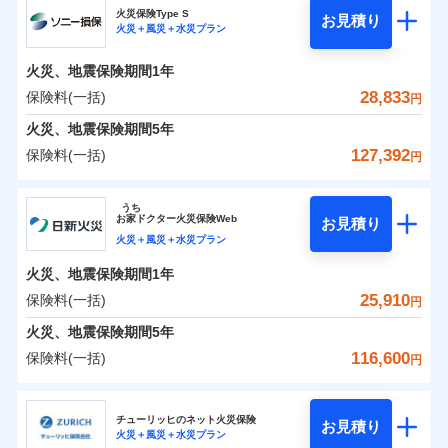
補償の範囲
？
03
POINT
ソニー損保の新ネット火災保険は、補償の組合せが自
火災保険Type S
お見積り
火災＋風災＋水災プラン
0
4,450
1,650
チューリッヒ保険会社のおすすめポイント
家財
円
由だから、必要な補償に絞って選べます。
円
円
火災
風災・雹（ひょ
しかも「地震上乗せ特約（全半損時のみ）」で、地震
落雷
う）災、雪災
火災、地震保険期間
1年
保険料（一括）内訳
01
火災
風災・雹（ひょ
POINT
破裂・爆発
の被害にも火災保険の保険金額に対して最大100％で備
落雷
う）災、雪災
28,833
保険料(一括)
円
破裂・爆発
えられます（一部損は対象外）。
水災
盗難
火災 1年
地震 1年
火災、地震保険期間
5年
ランキングをもっと見る
水濡れ
※1
水災
盗難
騒擾（じょう）
127,392
保険料(一括)
円
水濡れ
外部からの落下・
破損・汚損
イチオシ
02
POINT
補償の範囲
？
0
03
17,650
4,950
POINT
建物
円
円
円
騒擾（じょう）
飛来・衝突
ソニー損害保険株式会社
外部からの落下・
破損・汚損
うち
飛来・衝突
まさかのときも安心！全国の優良工務店とタッグを
お
家
ドクター火災保険Web
お見積り
0
5,350
1,650
ソニー損害保険株式会社のおすすめポイント
家財
円
組み、「高品質な修理」と「保険金のお支払」をワ
円
円
火災＋風災＋水災プラン
火災
風災・雹（ひょ
落雷
う）災、雪災
ンセットで提供する火災保険です。
火災、地震保険期間
1年
保険料（一括）内訳
01
補償内容
破裂・爆発
POINT
お客さまのニーズから補償を考え、設計することで
25,910
保険料(一括)
円
合理的な保険料を実現することができます。さらに
水災
盗難
火災 1年
地震 1年
火災、地震保険期間
5年
上半期
新規契約数ランキング
水濡れ
各種割引が充実！
免責金額（自己負
免責金額なし
※2
騒擾（じょう）
116,600
保険料(一括)
担額）
円
補償内容
大切な住まいを守るための各種サポート機能をご用
外部からの落下・
破損・汚損
イチオシ
02
POINT
0
17,509
4,950
建物
円
円
円
当社火災保険新規契約者数より算出[
年
飛来・衝突
月]（ドコモスマート保険
意、住宅トラブル応急サービス「すまいのサポート
日新火災海上保険株式会社
臨時費用
ナビ調べ）
24」、住まいをメンテナンスする際の無料の「リフ
火災、自然災害、盗難などトータルでカバーし、大
チューリッヒのネット火災保険
お見積り
損害防止費用
免責金額（自己負
火災＋風災＋水災プラン
免責金額なし
0
ォーム相談サービス」、「長期優良住宅の維持保全
4,724
1,650
日新火災海上保険株式会社のおすすめポイント
※1
家財
円
切な住まいをお守りします！
円
円