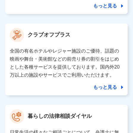
合を除き、第三者に提供いたしません。
もっと見る
業務の委託
当社は利用目的の達成に必要な範囲内において個人情報
クラブオフプラス
の取り扱いの全部または一部を委託する場合がありま
す。
全国の有名ホテルやレジャー施設のご優待、話題の
個人データの共同利用
映画や舞台・美術館などの前売り券の割引をはじめ
とした各種サービスを提供しております。国内外20
当社は株式会社NTTドコモとの間で、以下のとおり個
人データを共同利用します。
万以上の施設やサービスでご利用いただけます。
【共同して利用される利用データの項目】
もっと見る
当社又は株式会社NTTドコモがサービス提供等を通じて
取得した、以下の情報などの個人データ
基本情報
氏名、電話番号、メールアドレス、お客さまの識別子、属
暮らしの法律相談ダイヤル
性、連絡先、dポイントサービスのご利用に関する情報。例
として、dポイントカード番号、性別、年齢、家族構成、住
所、dポイント残高、dポイント利用履歴などが含まれます。
日常生活の様々なご相談ごとについて、弁護士に無