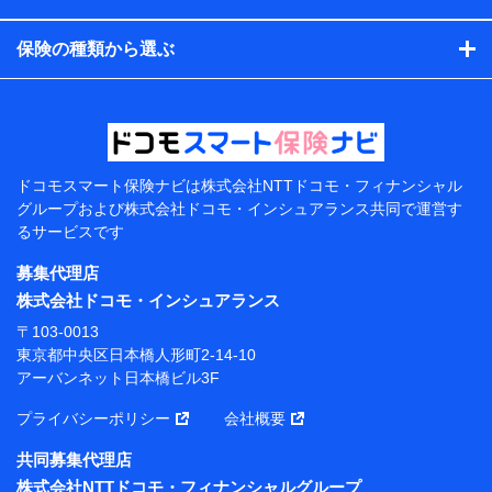
コンサルティングサービスの実施のため
アンケートやキャンペーン等の実施のため
保険の種類から選ぶ
上記に係る案内・手続き・管理等付帯業務を行うため
【当該個人データの管理について責任を有する者の名
称・住所・代表者名】
当該個人データを取り扱う各共同利用者（詳細は次のと
おり）
ドコモスマート保険ナビは
株式会社NTTドコモ・フィナンシャル
東京都千代田区永田町2丁目11番1号 山王パークタワー
グループおよび
株式会社ドコモ・インシュアランス共同で
運営す
株式会社NTTドコモ 代表取締役社長 前田 義晃
るサービスです
東京都中央区日本橋人形町2-14-10 アーバンネット日
募集代理店
本橋ビル 3F
株式会社ドコモ・インシュアランス
株式会社ドコモ・インシュアランス 代表取締役社
〒103-0013
長 吉村 忠義
東京都中央区日本橋人形町2-14-10
アーバンネット日本橋ビル3F
※ 当社および株式会社NTTドコモは、お客さまの情報
を利用させていただくにあたっては、「NTTドコモ パー
プライバシーポリシー
会社概要
ソナルデータ憲章」に定める行動原則を順守します 。
※ パーソナルデータダッシュボードの「第三者提供の
共同募集代理店
管理」の設定状態にかかわらず、共同利用する場合があ
株式会社NTTドコモ・フィナンシャルグループ