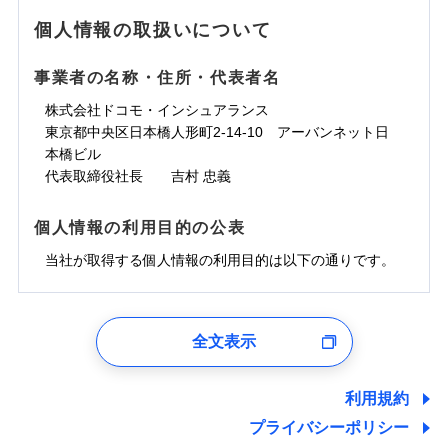
地震の被害にも最大100％で備えられます。
ランキングをもっと見る
水濡れ
免責金額（自己負
銀行振込
※3クレジットカード会社の分割払い
※1
免責金額なし
水災
※1
盗難
騒擾（じょう）
個人情報の取扱いについて
WEB見積もり+メールアドレス登録後
担額）
が可能なことがあります。詳しくは各
一括払
水濡れ
外部からの落下・
破損・汚損
から4営業日+1日以降、お客さまが決
※1
クレジットカード会社にご確認くださ
備考
騒擾（じょう）
一括払
飛来・衝突
支払方法
年払い
済した時点で保険のお申し込みと完了
外部からの落下・
破損・汚損
い。
事業者の名称・住所・代表者名
臨時費用
支払方法
年払い
となります。
月払い
飛来・衝突
損害防止費用
月払い
株式会社ドコモ・インシュアランス
ソニー損害保険株式会社で
募集文書番号
残存物取片づけ費用
付帯される費用保
ネット申込
クレジットカード
東京都中央区日本橋人形町2-14-10 アーバンネット日
※3
お見積もり
険金
失火見舞費用
ネット申込
※2
補償内容
申込方法
本橋ビル
郵送
コンビニ払い
払込方法
水道管修理費用
申込方法
郵送
※3
代表取締役社長 吉村 忠義
対面
口座振替
見積もりや保険会社とのご契約に先立ち、当社が提供する
地震火災費用
対面
※4
銀行振込
上半期
新規契約数ランキング
免責金額（自己負
ドコモスマート保険ナビの利用規約と個人情報の取扱いに
始期日
2025/10/01
免責金額なし
個人情報の利用目的の公表
担額）
同意いただく必要があります。詳細について、以下をご確
補償内容
その他付帯される
始期日
2024/10/01
一括払
修理付帯費用
ドコモスマート保険ナビ編集部の評価
費用の補償
認ください。
当社火災保険新規契約者数より算出[
当社が取得する個人情報の利用目的は以下の通りです。
年
月]（ドコモスマート保険
※1雑危険（盗難を除く）および破汚
支払方法
年払い
説明事項
臨時費用
ナビ調べ）
損において、自己負担額5万円
※1損害割合が30%未満の場合は定率
ドコモスマート保険ナビサービス利用規約
月払い
損害防止費用
免責金額（自己負
インターネット割引
払、水災料率は最低リスク区分を適用
チューリッヒのネット火災保険は
ダイレクト型でネッ
1.見積請求受付時、資料請求受付時、ユーザー登録受
免責金額なし
当社による個人情報の取扱いについて（プライバシー
担額）
※2破損・汚損、水ぬれは自己負担額
残存物取片づけ費用
適用される割引
指定工務店割引
付時
付帯される費用の
募集文書番号
ト完結のお手続き・リーズナブルな保険料
に加え、
火
ポリシー）
ネット申込
全文表示
5万円 建物が築15年以上または建築
補償
失火見舞費用
建築年割引
災に対する補償に加え、すべてのプランに盗難等がつ
ユーザー登録受付および、管理のため
申込方法
年不明の場合、風災・雹（ひょう）
郵送
臨時費用
水道管修理費用
郵便、電話、およびＥメール等により、当社と取引のあるも
いており、
社会問題などを考慮された幅広い補償が特
災・雪災の自己負担額は5万円
対面
損害防止費用
しくは委託を受けている保険会社・提携会社の保険その他に
その他条件
指定工務店特約
※5
利用規約
地震火災費用
※3失火見舞費用の取扱いはなし
長です。
失火見舞金など付帯される費用保険金も多
ランキングをもっと見る
関する情報を提供し、金融商品等の契約を勧奨するため、ま
残存物取片づけ費用
付帯される費用保
説明事項
※4水道管修理費用の取扱いはなし
プライバシーポリシー
く、ダイレクトでありながら充実した補償が魅力で
始期日
2026/08/01
た維持管理等の委託業務遂行のため、またそれらに付帯、関
険金
（破損・汚損等危険補償特約で補償対
失火見舞費用
すまいのサポート24
適用される割引
建築年割引