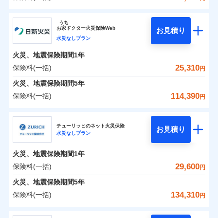
イチオシ
02
POINT
補償の範囲
？
0
03
21,850
4,950
POINT
建物
円
円
円
ソニー損害保険株式会社
うち
まさかのときも安心！全国の優良工務店とタッグを
お
家
ドクター火災保険Web
お見積り
0
8,050
1,650
ソニー損害保険株式会社のおすすめポイント
家財
円
組み、「高品質な修理」と「保険金のお支払」をワ
円
円
水災なしプラン
火災
風災・雹（ひょ
落雷
う）災、雪災
ンセットで提供する火災保険です。
火災、地震保険期間
1年
保険料（一括）内訳
01
破裂・爆発
POINT
お客さまのニーズから補償を考え、設計することで
25,310
保険料(一括)
円
合理的な保険料を実現することができます。さらに
水災
盗難
火災 1年
地震 1年
火災、地震保険期間
5年
水濡れ
各種割引が充実！
※1
騒擾（じょう）
114,390
保険料(一括)
円
大切な住まいを守るための各種サポート機能をご用
外部からの落下・
破損・汚損
イチオシ
02
POINT
0
17,285
4,950
建物
円
円
円
飛来・衝突
意、住宅トラブル応急サービス「すまいのサポート
日新火災海上保険株式会社
24」、住まいをメンテナンスする際の無料の「リフ
火災、自然災害、盗難などトータルでカバーし、大
チューリッヒのネット火災保険
お見積り
水災なしプラン
0
ォーム相談サービス」、「長期優良住宅の維持保全
5,570
1,650
日新火災海上保険株式会社のおすすめポイント
家財
円
切な住まいをお守りします！
円
円
サポートサービス」をご提供します。
水まわりトラブル、カギ開け対応など「住まいのア
火災、地震保険期間
1年
保険料（一括）内訳
01
POINT
お家ドクター火災保険Web（すまいの保険）のお見
シスタンスサービス」が無料付帯
29,600
保険料(一括)
円
積もり・お申込みはネットで完結！
補償の対象やお客さまの状況に応じたさまざまな割
火災 1年
地震 1年
火災、地震保険期間
5年
上半期
新規契約数ランキング
引をご用意！
134,310
保険料(一括)
円
イチオシ
02
POINT
補償の範囲
0
14,260
4,950
？
03
建物
円
POINT
円
円
当社火災保険新規契約者数より算出[
年
月]（ドコモスマート保険
チューリッヒ保険会社
ナビ調べ）