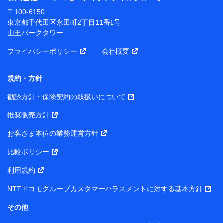
ります。
〒100-6150
※ dポイントクラブ会員ではないお客さま（2019年12
東京都千代田区永田町2丁目11番1号
月11日以降、一度もdポイントクラブ会員であったこと
山王パークタワー
がないお客さまに限る）に関する、2019年12月10日以
前に取得した個人データは、こちら の利用目的の範囲内
プライバシーポリシー
会社概要
に限って共同利用します。
規約・方針
当社は株式会社NTTドコモ・フィナンシャルグループ
との間で、以下のとおり個人データを共同利用しま
勧誘方針・保険契約の取扱いについて
す。
推奨販売方針
【共同して利用される利用データの項目】
当社または株式会社NTTドコモ・フィナンシャルグルー
お客さま本位の業務運営方針
プがサービス提供等を通じて取得した、以下の情報など
比較ポリシー
の個人データ
基本情報
利用規約
氏名、電話番号、メールアドレス、お客さまの識別子、属
NTTドコモグループカスタマーハラスメントに対する基本方針
性、連絡先、dポイントサービスのご利用に関する情報。例
として、dポイントカード番号、性別、年齢、家族構成、住
その他
所、dポイント残高、dポイント利用履歴などが含まれます。
利用情報