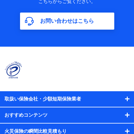
こちらからご覧ください。
保険加入の目的、保険商品の内容、保険料、保険料のお支払
方法、車のメーカーや走行距離などの情報、建物の構造や築
年数などの情報、ペットの種類や年齢などの情報などが含ま
お問い合わせはこちら
れます。
【共同して利用する者の範囲】
当社
株式会社NTTドコモ
【利用する者の利用目的】
当社又は株式会社NTTドコモが提供する保険関連サービスに
おけるユーザ登録受付および管理のため
当社又は株式会社NTTドコモと取引のあるもしくは委託を受
けている保険会社・提携会社の保険その他に関する情報を提
供するため、また維持管理等の委託業務遂行のため、またそ
れらに付帯、関連する当社、株式会社NTTドコモおよび提携
会社のサービスを案内、提供するため
取扱い保険会社・少額短期保険業者
（各サービスで取得したサービス利用履歴、ウェブサイトの
閲覧履歴、購買履歴、ご契約内容等のパーソナルデータを分
おすすめコンテンツ
析して、お客さまの趣味・嗜好・傾向に応じたサービス・商
品等に関するご提案や広告の配信等を行うことがありま
す。）
火災保険の瞬間比較見積もり
各種セミナーの開催のため