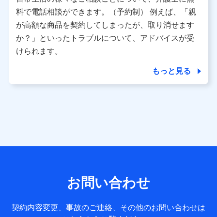
利用情報
料で電話相談ができます。（予約制） 例えば、「親
当社又は株式会社NTTドコモが提供する各種サービスなどの
ご契約・ご利用などに関する情報。例として、当社又は株式
が高額な商品を契約してしまったが、取り消せます
会社NTTドコモが提供する各種サービスのご契約状態・ご利
か？」といったトラブルについて、アドバイスが受
用履歴インターネット利用時の行動に関する情報、アプリケ
ーション利用時の行動に関する情報、購入されたサービスや
けられます。
商品の名称・購入場所・決済に関する情報、アンケートの回
答に関する情報などが含まれます。
もっと見る
保険関連サービス情報
当社又は株式会社NTTドコモが提供する保険関連サービスに
関して取得し、又は保有する情報。例として、見積請求受付
時、資料請求受付時又はユーザー登録受付時に提供いただい
た情報（氏名、住所、生年月日、性別、保険契約者と被保険
者の関係、保険加入の目的、保険商品の内容、保険料、保険
料のお支払方法、車のメーカーや走行距離などの情報、建物
の構造や築年数などの情報、ペットの種類や年齢など）及び
お客様との応対記録 （お客様に提示した比較見積の試算結
果情報、メールマガジンを提供した際のメール内容や送信履
歴の情報及び保険の更改案内等を提供した際のメール内容や
送信履歴などの情報）が含まれます。
お問い合わせ
保険契約情報
当社又は株式会社NTTドコモが取得し、又は保有する保険契
約に関する情報。例として、保険契約者及び被保険者の氏
契約内容変更、事故のご連絡、その他のお問い合わせは
名、住所、生年月日、性別、保険契約者と被保険者の関係、