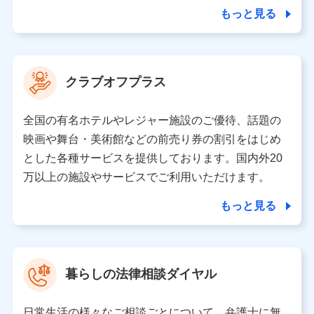
合を除き、第三者に提供いたしません。
もっと見る
業務の委託
当社は利用目的の達成に必要な範囲内において個人情報
クラブオフプラス
の取り扱いの全部または一部を委託する場合がありま
す。
全国の有名ホテルやレジャー施設のご優待、話題の
個人データの共同利用
映画や舞台・美術館などの前売り券の割引をはじめ
とした各種サービスを提供しております。国内外20
当社は株式会社NTTドコモとの間で、以下のとおり個
人データを共同利用します。
万以上の施設やサービスでご利用いただけます。
【共同して利用される利用データの項目】
もっと見る
当社又は株式会社NTTドコモがサービス提供等を通じて
取得した、以下の情報などの個人データ
基本情報
氏名、電話番号、メールアドレス、お客さまの識別子、属
暮らしの法律相談ダイヤル
性、連絡先、dポイントサービスのご利用に関する情報。例
として、dポイントカード番号、性別、年齢、家族構成、住
所、dポイント残高、dポイント利用履歴などが含まれます。
日常生活の様々なご相談ごとについて、弁護士に無