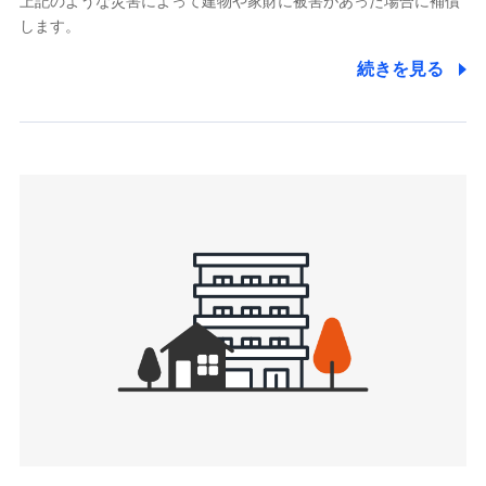
上記のような災害によって建物や家財に被害があった場合に補償
関する情報を提供し、金融商品等の契約を勧奨するため、ま
します。
た維持管理等の委託業務遂行のため、またそれらに付帯、関
連する当社および提携会社のサービスを案内、提供するため
続きを見る
（なお、当社は複数の保険会社と取引があり、取得した個人
情報を取引のある他の保険会社の商品・サービスをご提案す
るために利用させていただくことがあります。）
上記に係る連絡・手続き・管理等付帯業務を行うため
3.セミナー募集サイトから取得した個人情報
各種セミナーの案内、開催のため
上記に係る連絡・手続き・管理等付帯業務を行うため
4.家族・友達紹介にて取得した個人情報
被紹介者への連絡、及び当社と取引のあるもしくは委託を受
けている保険会社・提携会社の保険その他に関する情報を提
供し、金融商品等の契約を勧奨するため
アンケートやキャンペーン等の実施のため
上記に係る連絡・手続き・管理等付帯業務を行うため
5.通話録音にて取得する情報