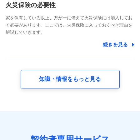
電話対応の品質向上およびお問合せ内容の正確な把握のため
火災保険の必要性
家を保有している以上、万が一に備えて火災保険には加入してお
6.採用応募者の個人情報
く必要があります。ここでは、火災保険に入っておくべき理由を
採用選考および入社手続を実施するため
解説していきます。
7.社員（従業者）の個人情報
続きを見る
人事･勤怠･健康・労務等の管理、給与支給、福利厚生・採用
退職関連処理等の各種手続きのため、当社と従業員または従
業員同士の連絡のため
知識・情報をもっと見る
8.取引先個人情報
取引先としての選定業務、営業情報の提供業務、契約締結手
続き業務、取引管理業務、およびこれらに準ずる業務の遂行
のため
9.お問い合わせ情報
各種お問い合わせに対応するため
契約者専用サービス