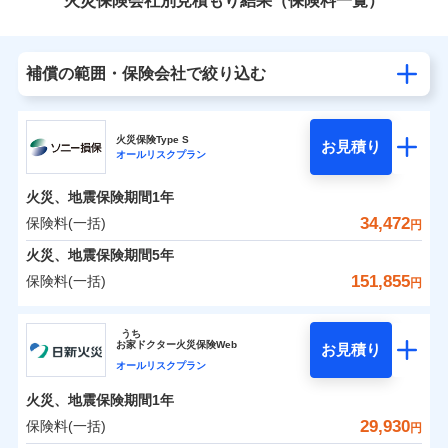
火災保険会社別見積もり結果（保険料一覧）
補償の範囲・保険会社で絞り込む
火災保険Type S
お見積り
オールリスクプラン
火災、地震保険期間
1年
34,472
保険料(一括)
円
火災、地震保険期間
5年
151,855
保険料(一括)
円
ソニー損害保険株式会社
うち
お
家
ドクター火災保険Web
お見積り
ソニー損害保険株式会社のおすすめポイント
オールリスクプラン
火災、地震保険期間
1年
保険料（一括）内訳
01
POINT
29,930
保険料(一括)
円