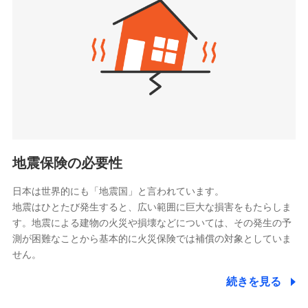
（https://www.zurichlife.co.jp/）
同意いただく必要があります。詳細について、以下をご確
東京海上日動あんしん生命保険株式会社
チューリッヒ保険会社で
認ください。
ドコモスマート保険ナビ編集部の評価
（https://www.tmn-anshin.co.jp/）
お見積もり
ドコモスマート保険ナビサービス利用規約
なないろ生命保険株式会社
（https://www.nanairolife.co.jp/）
当社による個人情報の取扱いについて（プライバシー
チューリッヒ保険会社の
全国の優良工務店とタッグを組み、「高品質な修理」
ポリシー）
日本生命保険相互会社
詳細を見る
と「保険金のお支払」をワンセットで提供する火災保
（https://www.nissay.co.jp）
険です。補償の選択は自由自在で、お申込みはPC・ス
はなさく生命保険株式会社
マホで24時間受付可能です。住宅トラブル応急サービ
見積もりや保険会社とのご契約に先立ち、当社が提供する
（https://www.life8739.co.jp/）
ドコモスマート保険ナビの利用規約と個人情報の取扱いに
ス「すまいのサポート24」は水まわり、玄関カギの紛
マニュライフ生命保険株式会社
同意いただく必要があります。詳細について、以下をご確
失、ハチの巣駆除等の住宅トラブルに対応していま
（https://www.manulife.co.jp/）
地震保険の必要性
認ください。
す。さらに大切な住まいを守るための各種サポート機
三井住友海上あいおい生命保険株式会社
ドコモスマート保険ナビサービス利用規約
能をご用意。住まいをメンテナンスする際の無料の
（https://www.msa-life.co.jp/）
日本は世界的にも「地震国」と言われています。
メットライフ生命株式会社
当社による個人情報の取扱いについて（プライバシー
「リフォーム相談サービス」、「長期優良住宅の維持
地震はひとたび発生すると、広い範囲に巨大な損害をもたらしま
(https://www.metlife.co.jp/)
ポリシー）
保全サポートサービス」をご提供しています。
す。地震による建物の火災や損壊などについては、その発生の予
メディケア生命保険株式会社
測が困難なことから基本的に火災保険では補償の対象としていま
（https://www.medicarelife.com/）
せん。
■少額短期保険
続きを見る
株式会社アシロ少額短期保険
日新火災海上保険株式会社で
(https://kailash.co.jp/)