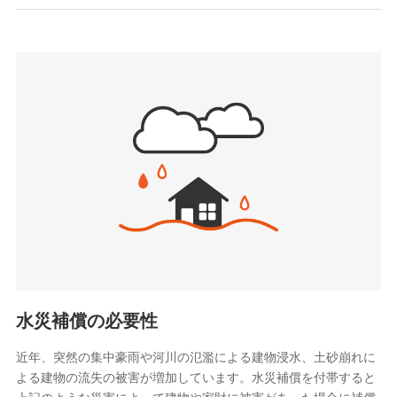
お見積もり
SBIいきいき少額短期保険会社 (https://www.i-
sedai.com/)
見積もりや保険会社とのご契約に先立ち、当社が提供する
SBIペット少額短期保険株式会社
ドコモスマート保険ナビの利用規約と個人情報の取扱いに
(https://www.sbipet-ssi.co.jp/)
同意いただく必要があります。詳細について、以下をご確
SBIリスタ少額短期保険会社
認ください。
(https://www.jishin.co.jp/)
スマートプラス少額短期保険株式会社
ドコモスマート保険ナビサービス利用規約
（https://www.smartplus-insurance.com/）
当社による個人情報の取扱いについて（プライバシー
チューリッヒ少額短期保険株式会社
ポリシー）
(https://www.zurichssi.co.jp/)
Tokio Marine X少額短期保険株式会社
(https://www.tokiomarine-x.co.jp/)
ペットメディカルサポート株式会社
(https://pshoken.co.jp/)
リトルファミリー少額短期保険株式会社
(https://www.littlefamily-ssi.com/)
水災補償の必要性
2.共同募集を行う代理店から受領する個人情報
近年、突然の集中豪雨や河川の氾濫による建物浸水、土砂崩れに
よる建物の流失の被害が増加しています。水災補償を付帯すると
郵便、電話、およびＥメール等により、当社と取引のあるも
しくは委託を受けている保険会社・提携会社の保険その他に