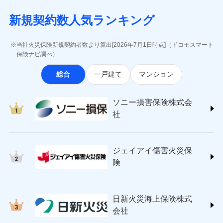
月払い
当社による個人情報の取扱いについて（プライバシー
失、ハチの巣駆除等の住宅トラブルに対応していま
インターネット割引
(https://www.aig.co.jp/sonpo)
5万円 建物が築15年以上または建築
チューリッヒのネット火災保険は
ダイレクト型でネッ
募集文書番号
ポリシー）
す。さらに大切な住まいを守るための各種サポート機
新規契約数人気ランキング
年不明の場合、風災・雹（ひょう）
ＳＢＩ損害保険株式会社
適用される割引
指定工務店割引
ト完結のお手続き・リーズナブルな保険料
に加え、
火
ネット申込
災・雪災の自己負担額は5万円
能をご用意。住まいをメンテナンスする際の無料の
(https://www.sbisonpo.co.jp/)
建築年割引
災に対する補償に加え、すべてのプランに盗難等がつ
申込方法
※2失火見舞費用の取扱いはなし
郵送
「リフォーム相談サービス」、「長期優良住宅の維持
ジェイアイ傷害火災保険株式会社
当社火災保険新規契約者数より算出[2026年7月1日時点]（ドコモスマート
いており、
社会問題などを考慮された幅広い補償が特
※3水道管修理費用の取扱いはなし
対面
保全サポートサービス」をご提供しています。
(https://www.jihoken.co.jp/)
その他条件
指定工務店特約
保険ナビ調べ）
※5
説明事項
（破損・汚損等危険補償特約で補償対
長です。
失火見舞金など付帯される費用保険金も多
ソニー損害保険株式会社
象となる場合があります。）
く、ダイレクトでありながら充実した補償が魅力で
始期日
2026/08/01
総合
一戸建て
マンション
(https://www.sonysonpo.co.jp/)
※4地震火災費用の取扱いはなし
すまいのサポート24
ドコモスマート保険ナビ編集部の評価
す。
※5火災・風災等の事故により建物に
損害保険ジャパン株式会社 (https://www.sompo-
リフォーム相談サービス
付帯サービス
※1盗難、水濡れ、騒擾（じょう）、
損害が生じたとき、日新火災がご案内
japan.co.jp/)
長期優良住宅の維持保全サポートサー
ソニー損害保険株式会
外部からの落下・飛来・衝突は自動付
する修理業者（指定工務店）が建物の
ソニー損保の新ネット火災保険は、補償の組合せが
ＳＯＭＰＯダイレクト損害保険株式会社
日新火災海上保険株式会社で
ビス
帯です。
修理を行います。
社
自由だから、必要な補償に絞って選べます。
(https://www.sompo-direct.co.jp/)
お見積もり
※2水まわりトラブル、カギ開け対
チューリッヒ保険会社 (https://www.zurich.co.jp/)
応、ガラス破損の場合に60分までの
クレジットカード
しかも、「地震上乗せ特約（全半損時のみ）」で、
募集文書番号
チューリッヒ保険会社で
東京海上日動火災保険株式会社
簡易作業無料でご提供いたします。弊
コンビニ払い
地震の被害にも最大100％で備えられます。
見積もりや保険会社とのご契約に先立ち、当社が提供する
お見積もり
払込方法
社提携業者にて24時間365日受付。受
ジェイアイ傷害火災保
(https://www.tokiomarine-nichido.co.jp/)
説明事項
口座振替
ドコモスマート保険ナビの利用規約と個人情報の取扱いに
付後、専門業者が対応に向かいます。
日新火災海上保険株式会社
険
銀行振込
ガラス破損の対応時間は9時～20時と
同意いただく必要があります。詳細について、以下をご確
チューリッヒ保険会社の
(https://www.nisshinfire.co.jp/)
なります。
認ください。
詳細を見る
ペット＆ファミリー損害保険株式会社
※3クレジットカード会社の分割払い
一括払
ドコモスマート保険ナビサービス利用規約
(https://www.petfamilyins.co.jp/)
が可能なことがあります。詳しくは各
日新火災海上保険株式
ソニー損害保険株式会社で
支払方法
年払い
ドコモスマート保険ナビ編集部の評価
三井住友海上火災保険株式会社 (https://www.ms-
当社による個人情報の取扱いについて（プライバシー
クレジットカード会社にご確認くださ
見積もりや保険会社とのご契約に先立ち、当社が提供する
お見積もり
会社
月払い
い。
ins.com/)
ポリシー）
ドコモスマート保険ナビの利用規約と個人情報の取扱いに