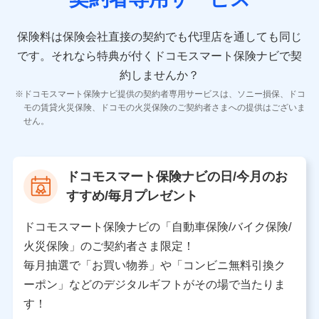
10.受託業務の 個人情報
受託業務の遂行およびこれらに準ずる業務の遂行のため
保険料は保険会社直接の契約でも代理店を通しても同じ
です。
それなら特典が付くドコモスマート保険ナビで契
11.マイカー通勤管理クラウド並びに法人向けASPサー
ビスに関してのお問い合わせ情報
約しませんか？
各種お問い合わせに対応するため
ドコモスマート保険ナビ提供の契約者専用サービスは、ソニー損保、ドコ
当社のサービスに関する情報提供や、皆様に有用なお知らせ
モの賃貸火災保険、ドコモの火災保険のご契約者さまへの提供はございま
をお送りするため
せん。
アンケートの送付のため
当社のサービスや媒体の運営改善に必要なデータを解析し、
分析するため
当社の対応品質向上やお問い合わせ内容の正確な把握のため
ドコモスマート保険ナビの日/今月のお
個人情報保護管理者の職名、連絡先
すすめ/毎月プレゼント
株式会社ドコモ・インシュアランス 営業部長
〒103-0013 東京都中央区日本橋人形町2-14-10 アー
ドコモスマート保険ナビの「自動車保険/バイク保険/
バンネット日本橋ビル 3F
火災保険」のご契約者さま限定！
株式会社ドコモ・インシュアランス
毎月抽選で「お買い物券」や「コンビニ無料引換ク
ーポン」などのデジタルギフトがその場で当たりま
個人情報の第三者提供について
す！
当社ではご本人の同意がある場合または法令に基づく場