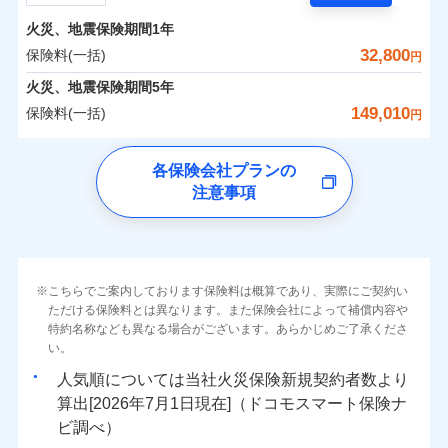
担額）
残存物取片づけ費用
付帯される費用の
サポートサービス」をご提供します。
水まわりトラブル、カギ開け対応など「住まいのア
補償
火災、地震保険期間
1年
失火見舞費用
保険料（一括）内訳
01
POINT
お家ドクター火災保険Web（すまいの保険）のお見
臨時費用
シスタンスサービス」が無料付帯
水道管修理費用
32,800
保険料(一括)
円
積もり・お申込みはネットで完結！
損害防止費用
補償の対象やお客さまの状況に応じたさまざまな割
地震火災費用
火災 1年
地震 1年
火災、地震保険期間
5年
上半期
新規契約数ランキング
ランキングをもっと見る
残存物取片づけ費用
付帯される費用保
引をご用意！
149,010
保険料(一括)
険金
円
失火見舞費用
適用される割引
建築年割引
イチオシ
02
POINT
補償の範囲
0
12,510
4,950
？
03
建物
円
POINT
円
円
当社火災保険新規契約者数より算出[
年
月]（ドコモスマート保険
水道管修理費用
チューリッヒ保険会社
ナビ調べ）
補償の範囲
付帯サービス
住まいの緊急かけつけサービス
地震火災費用
？
03
POINT
各保険会社プランの
ソニー損保の新ネット火災保険は、補償の組合せが自
注意事項
0
5,050
1,650
チューリッヒ保険会社のおすすめポイント
家財
円
由だから、必要な補償に絞って選べます。
円
円
火災
風災・雹（ひょ
保険証券の不発行に関する特約（500
クレジットカード
適用される割引
しかも「地震上乗せ特約（全半損時のみ）」で、地震
落雷
う）災、雪災
円）
コンビニ払い
保険料（一括）内訳
01
火災
補償内容
風災・雹（ひょ
POINT
破裂・爆発
払込方法
の被害にも火災保険の保険金額に対して最大100％で備
落雷
う）災、雪災
口座振替
破裂・爆発
えられます（一部損は対象外）。
その他条件
住まいのアシスタンスサービス
※2
水災
銀行振込
盗難
火災 1年
地震 1年
こちらでご案内しております保険料は概算であり、実際にご契約い
ランキングをもっと見る
水濡れ
免責金額（自己負
免責金額なし
ただける保険料とは異なります。また保険会社によって補償内容や
水災
※2
盗難
騒擾（じょう）
WEB見積もり+メールアドレス登録後
担額）
一括払
水濡れ
外部からの落下・
特約名称なども異なる場合がございます。あらかじめご了承くださ
破損・汚損
イチオシ
02
POINT
から4営業日+1日以降、お客さまが決
補償の範囲
？
0
03
20,050
4,950
POINT
建物
円
円
円
備考
騒擾（じょう）
飛来・衝突
支払方法
い。
年払い
済した時点で保険のお申し込みと完了
外部からの落下・
破損・汚損
臨時費用
となります。
月払い
飛来・衝突
まさかのときも安心！全国の優良工務店とタッグを
人気順については当社
新規契約者数より
損害防止費用
0
6,150
1,650
家財
円
組み、「高品質な修理」と「保険金のお支払」をワ
円
円
算出[
年
月
日現在]（ドコモスマート保険ナ
火災
風災・雹（ひょ
残存物取片づけ費用
付帯される費用保
ネット申込
クレジットカード
※3
落雷
う）災、雪災
ンセットで提供する火災保険です。
ビ調べ）
険金
失火見舞費用
※3
補償内容
破裂・爆発
申込方法
郵送
コンビニ払い