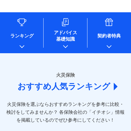
す。
連する当社および提携会社のサービスを案内、提供するため
象となる場合があります。）
水道管修理費用
リフォーム相談サービス
ドコモスマート保険ナビ編集部の評価
（なお、当社は複数の保険会社と取引があり、取得した個人
付帯サービス
※1破損・汚損の免責額5万円
※5地震火災費用の取扱いはなし
付帯サービス
住まいの緊急かけつけサービス
地震火災費用
長期優良住宅の維持保全サポートサー
情報を取引のある他の保険会社の商品・サービスをご提案す
※2水まわりトラブル、カギ開け対
※6火災・風災等の事故により建物に
ビス
るために利用させていただくことがあります。）
応、ガラス破損の場合に60分までの
損害が生じたとき、日新火災がご案内
ソニー損保の新ネット火災保険は、補償の組合せが
各種セミナーの開催のため
簡易作業無料でご提供いたします。弊
保険証券の不発行に関する特約（500
クレジットカード
する修理業者（指定工務店）が建物の
適用される割引
自由だから、必要な補償に絞って選べます。
コンサルティングサービスの実施のため
社提携業者にて24時間365日受付。受
円）
クレジットカード
修理を行います。
コンビニ払い
アドバイス
補償内容
チューリッヒ保険会社で
アンケートやキャンペーン等の実施のため
払込方法
付後、専門業者が対応に向かいます。
ランキング
契約者特典
しかも、「地震上乗せ特約（全半損時のみ）」で、
コンビニ払い
説明事項
口座振替
基礎知識
上記に係る案内・手続き・管理等付帯業務を行うため
お見積もり
払込方法
ガラス破損の対応時間は9時～20時と
その他条件
住まいのアシスタンスサービス
地震の被害にも最大100％で備えられます。
※2
募集文書番号
口座振替
銀行振込
* 当社が委託を受けている保険会社の情報は、保険会社
なります。
免責金額（自己負
銀行振込
※3クレジットカード会社の分割払い
のホームページに掲載しておりますので、ご確認くださ
チューリッヒ保険会社の
免責金額なし
WEB見積もり+メールアドレス登録後
担額）
が可能なことがあります。詳しくは各
一括払
詳細を見る
い。
から4営業日+1日以降、お客さまが決
クレジットカード会社にご確認くださ
備考
一括払
支払方法
年払い
済した時点で保険のお申し込みと完了
い。
臨時費用
支払方法
年払い
■損害保険
となります。
月払い
火災保険
見積もりや保険会社とのご契約に先立ち、当社が提供する
ソニー損害保険株式会社で
損害防止費用
月払い
あいおいニッセイ同和損害保険株式会社
募集文書番号
ドコモスマート保険ナビの利用規約と個人情報の取扱いに
お見積もり
ドコモスマート保険ナビ編集部の評価
残存物取片づけ費用
付帯される費用保
おすすめ人気ランキング
(https://www.aioinissaydowa.co.jp/)
ネット申込
クレジットカード
※3
同意いただく必要があります。詳細について、以下をご確
険金
失火見舞費用
ネット申込
アクサ損害保険株式会社 (https://www.axa-
※2
申込方法
郵送
コンビニ払い
認ください。
払込方法
direct.co.jp/)
水道管修理費用
申込方法
郵送
※3
全国の優良工務店とタッグを組み、「高品質な修理」
見積もりや保険会社とのご契約に先立ち、当社が提供する
対面
口座振替
ドコモスマート保険ナビサービス利用規約
火災保険を選ぶならおすすめランキングを参考に比較・
アニコム損害保険株式会社 (https://www.anicom-
地震火災費用
対面
ドコモスマート保険ナビの利用規約と個人情報の取扱いに
※4
と「保険金のお支払」をワンセットで提供する火災保
銀行振込
当社による個人情報の取扱いについて（プライバシー
sompo.co.jp/)
同意いただく必要があります。詳細について、以下をご確
検討をしてみませんか？
始期日
2025/10/01
各保険会社の「イチオシ」情報
険です。補償の選択は自由自在で、お申込みはPC・ス
ポリシー）
東京海上ダイレクト損害保険株式会社
その他付帯される
認ください。
始期日
2024/10/01
一括払
マホで24時間受付可能です。住宅トラブル応急サービ
を掲載しているのでぜひ参考にしてください！
修理付帯費用
ドコモスマート保険ナビ編集部の評価
費用の補償
(https://www.e-design.net/)
説明事項
※1水災料率は最低リスク区分を適用
支払方法
ドコモスマート保険ナビサービス利用規約
年払い
ス「すまいのサポート24」は水まわり、玄関カギの紛
AIG損害保険株式会社
※1破損・汚損、水ぬれは自己負担額