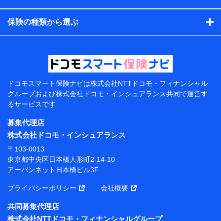
コンサルティングサービスの実施のため
アンケートやキャンペーン等の実施のため
保険の種類から選ぶ
上記に係る案内・手続き・管理等付帯業務を行うため
【当該個人データの管理について責任を有する者の名
称・住所・代表者名】
当該個人データを取り扱う各共同利用者（詳細は次のと
おり）
ドコモスマート保険ナビは
株式会社NTTドコモ・フィナンシャル
東京都千代田区永田町2丁目11番1号 山王パークタワー
グループおよび
株式会社ドコモ・インシュアランス共同で
運営す
株式会社NTTドコモ 代表取締役社長 前田 義晃
るサービスです
東京都中央区日本橋人形町2-14-10 アーバンネット日
募集代理店
本橋ビル 3F
株式会社ドコモ・インシュアランス
株式会社ドコモ・インシュアランス 代表取締役社
〒103-0013
長 吉村 忠義
東京都中央区日本橋人形町2-14-10
アーバンネット日本橋ビル3F
※ 当社および株式会社NTTドコモは、お客さまの情報
を利用させていただくにあたっては、「NTTドコモ パー
プライバシーポリシー
会社概要
ソナルデータ憲章」に定める行動原則を順守します 。
※ パーソナルデータダッシュボードの「第三者提供の
共同募集代理店
管理」の設定状態にかかわらず、共同利用する場合があ
株式会社NTTドコモ・フィナンシャルグループ