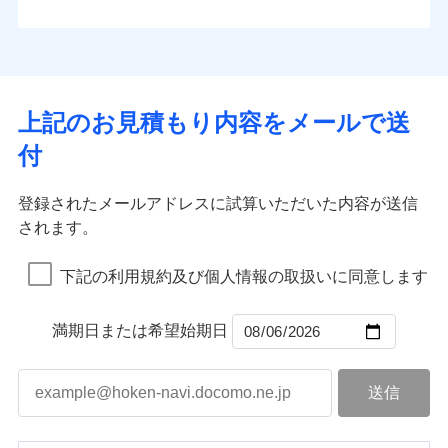
払込方法
お客さまのニーズから補償を考え、設計することで
水道管修理費用
※4
対面
口座振替
合理的な保険料を実現することができます。さらに
水災
盗難
地震火災費用
※5
銀行振込
上半期
新規契約数ランキング
水濡れ
各種割引が充実！
免責金額（自己負
始期日
2025/10/01
※1
免責金額なし
※1
騒擾（じょう）
担額）
補償内容
その他付帯される
大切な住まいを守るための各種サポート機能をご用
外部からの落下・
破損・汚損
一括払
イチオシ
02
修理付帯費用
POINT
費用の補償
当社火災保険新規契約者数より算出[
年
飛来・衝突
月]（ドコモスマート保険
意、住宅トラブル応急サービス「すまいのサポート
※1水災料率は最低リスク区分を適用
支払方法
年払い
上記のお見積もり内容をメールで送
臨時費用
ナビ調べ）
説明事項
※2雑危険（盗難を除く）および破汚
24」、住まいをメンテナンスする際の無料の「リフ
火災、自然災害、盗難などトータルでカバーし、大
月払い
損害防止費用
免責金額（自己負
損において、自己負担額5万円
インターネット割引
付
免責金額なし
ォーム相談サービス」、「長期優良住宅の維持保全
※1
切な住まいをお守りします！
担額）
残存物取片づけ費用
適用される割引
指定工務店割引
付帯される費用の
サポートサービス」をご提供します。
ネット申込
水まわりトラブル、カギ開け対応など「住まいのア
補償
募集文書番号
失火見舞費用
建築年割引
申込方法
郵送
登録されたメールアドレスに試算いただいた内容が送信
お家ドクター火災保険Web（すまいの保険）のお見
臨時費用
シスタンスサービス」が無料付帯
水道管修理費用
対面
されます。
積もり・お申込みはネットで完結！
損害防止費用
その他条件
指定工務店特約
補償の対象やお客さまの状況に応じたさまざまな割
※6
地震火災費用
上半期
新規契約数ランキング
ランキングをもっと見る
残存物取片づけ費用
付帯される費用保
引をご用意！
始期日
2026/08/01
険金
下記の利用規約及び個人情報の取扱いに同意します
失火見舞費用
すまいのサポート24
適用される割引
建築年割引
補償の範囲
？
03
POINT
当社火災保険新規契約者数より算出[
年
月]（ドコモスマート保険
水道管修理費用
リフォーム相談サービス
付帯サービス
※1破損・汚損の免責額5万円
ナビ調べ）
ドコモスマート保険ナビ編集部の評価
補償の範囲
付帯サービス
住まいの緊急かけつけサービス
地震火災費用
長期優良住宅の維持保全サポートサー
？
03
満期日または希望始期日
POINT
※2水まわりトラブル、カギ開け対
ビス
応、ガラス破損の場合に60分までの
火災
風災・雹（ひょ
簡易作業無料でご提供いたします。弊
保険証券の不発行に関する特約（500
クレジットカード
ソニー損保の新ネット火災保険は、補償の組合せが
適用される割引
落雷
う）災、雪災
社提携業者にて24時間365日受付。受
円）
クレジットカード
コンビニ払い
火災
補償内容
風災・雹（ひょ
破裂・爆発
自由だから、必要な補償に絞って選べます。
払込方法
付後、専門業者が対応に向かいます。
落雷
コンビニ払い
う）災、雪災
説明事項
口座振替
払込方法
ガラス破損の対応時間は9時～20時と
しかも、「地震上乗せ特約（全半損時のみ）」で、
破裂・爆発
その他条件
住まいのアシスタンスサービス
※2
口座振替
水災
銀行振込
盗難
なります。