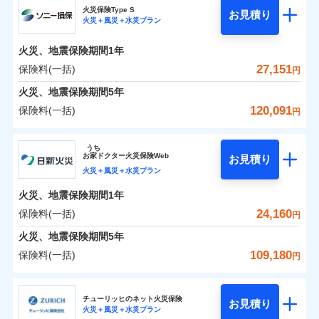
補償の範囲
？
03
POINT
ソニー損保の新ネット火災保険は、補償の組合せが自
火災保険Type S
お見積り
火災＋風災＋水災プラン
0
4,450
1,650
チューリッヒ保険会社のおすすめポイント
家財
円
由だから、必要な補償に絞って選べます。
円
円
火災
風災・雹（ひょ
しかも「地震上乗せ特約（全半損時のみ）」で、地震
落雷
う）災、雪災
火災、地震保険期間
1年
保険料（一括）内訳
01
火災
風災・雹（ひょ
POINT
破裂・爆発
の被害にも火災保険の保険金額に対して最大100％で備
落雷
う）災、雪災
27,151
保険料(一括)
円
破裂・爆発
えられます（一部損は対象外）。
水災
盗難
火災 1年
地震 1年
火災、地震保険期間
5年
ランキングをもっと見る
水濡れ
※1
水災
盗難
騒擾（じょう）
120,091
保険料(一括)
円
水濡れ
外部からの落下・
破損・汚損
イチオシ
02
POINT
補償の範囲
？
0
03
17,650
4,950
POINT
建物
円
円
円
騒擾（じょう）
飛来・衝突
ソニー損害保険株式会社
外部からの落下・
破損・汚損
うち
飛来・衝突
まさかのときも安心！全国の優良工務店とタッグを
お
家
ドクター火災保険Web
お見積り
0
5,350
1,650
ソニー損害保険株式会社のおすすめポイント
家財
円
組み、「高品質な修理」と「保険金のお支払」をワ
円
円
火災＋風災＋水災プラン
火災
風災・雹（ひょ
落雷
う）災、雪災
ンセットで提供する火災保険です。
火災、地震保険期間
1年
保険料（一括）内訳
01
補償内容
破裂・爆発
POINT
お客さまのニーズから補償を考え、設計することで
24,160
保険料(一括)
円
合理的な保険料を実現することができます。さらに
水災
盗難
火災 1年
地震 1年
火災、地震保険期間
5年
上半期
新規契約数ランキング
水濡れ
各種割引が充実！
免責金額（自己負
免責金額なし
※2
騒擾（じょう）
109,180
保険料(一括)
担額）
円
補償内容
大切な住まいを守るための各種サポート機能をご用
外部からの落下・
破損・汚損
イチオシ
02
POINT
0
15,827
4,950
建物
円
円
円
当社火災保険新規契約者数より算出[
年
飛来・衝突
月]（ドコモスマート保険
意、住宅トラブル応急サービス「すまいのサポート
日新火災海上保険株式会社
臨時費用
ナビ調べ）
24」、住まいをメンテナンスする際の無料の「リフ
火災、自然災害、盗難などトータルでカバーし、大
チューリッヒのネット火災保険
お見積り
損害防止費用
免責金額（自己負
火災＋風災＋水災プラン
免責金額なし
0
ォーム相談サービス」、「長期優良住宅の維持保全
4,724
1,650
日新火災海上保険株式会社のおすすめポイント
※1
家財
円
切な住まいをお守りします！
円
円