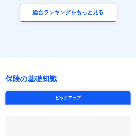
三井ダイレクト損害保険株式会社
全国の優良工務店とタッグを組み、「高品質な修理」
同意いただく必要があります。詳細について、以下をご確
ネット申込
募集文書番号
(https://www.mitsui-direct.co.jp/)
見積もりや保険会社とのご契約に先立ち、当社が提供する
認ください。
と「保険金のお支払」をワンセットで提供する火災保
総合ランキングをもっと見る
申込方法
郵送
ドコモスマート保険ナビの利用規約と個人情報の取扱いに
険です。補償の選択は自由自在で、お申込みはPC・ス
ドコモスマート保険ナビサービス利用規約
対面
同意いただく必要があります。詳細について、以下をご確
■生命保険
マホで24時間受付可能です。住宅トラブル応急サービ
当社による個人情報の取扱いについて（プライバシー
認ください。
アクサ生命保険株式会社
ス「すまいのサポート24」は水まわり、玄関カギの紛
ポリシー）
始期日
2024/10/01
（https://www.axa.co.jp/）
ドコモスマート保険ナビサービス利用規約
失、ハチの巣駆除等の住宅トラブルに対応していま
SBI生命保険株式会社（https://www.sbilife.co.jp/）
当社による個人情報の取扱いについて（プライバシー
す。さらに大切な住まいを守るための各種サポート機
※1損害割合が30%未満の場合は定率
FWD生命保険株式会社
ドコモスマート保険ナビ編集部の評価
ポリシー）
払、水災料率は最低リスク区分を適用
能をご用意。住まいをメンテナンスする際の無料の
（https://www.fwdlife.co.jp/）
※2失火見舞費用の取扱いはなし
「リフォーム相談サービス」、「長期優良住宅の維持
ソニー生命保険株式会社
※3水道管修理費用の取扱いはなし
チューリッヒのネット火災保険は
ダイレクト型でネッ
保全サポートサービス」をご提供しています。
（https://www.sonylife.co.jp）
説明事項
※4地震火災費用の取扱いはなし
ト完結のお手続き・リーズナブルな保険料
に加え、
火
SOMPOひまわり生命保険株式会社
保険の基礎知識
※5火災・風災等の事故により建物に
災に対する補償に加え、すべてのプランに盗難等がつ
（https://www.himawari-life.co.jp/）
損害が生じたとき、日新火災がご案内
いており、
社会問題などを考慮された幅広い補償が特
する修理業者（指定工務店）が建物の
第一ネオ生命保険株式会社
修理を行います。
長です。
失火見舞金など付帯される費用保険金も多
（https://neofirst.co.jp/）
ピックアップ
く、ダイレクトでありながら充実した補償が魅力で
大樹生命保険株式会社（https://www.taiju-
日新火災海上保険株式会社で
募集文書番号
life.co.jp）
お見積もり
す。
太陽生命保険株式会社（https://www.taiyo-
seimei.co.jp）
見積もりや保険会社とのご契約に先立ち、当社が提供する
チューリッヒ生命保険株式会社
ドコモスマート保険ナビの利用規約と個人情報の取扱いに