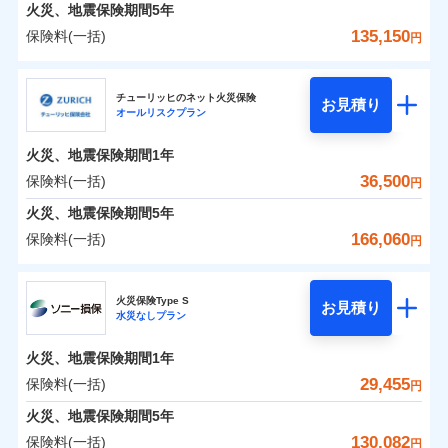
火災 1年
地震 1年
火災、地震保険期間
5年
135,150
保険料(一括)
円
0
20,393
4,950
建物
円
円
円
日新火災海上保険株式会社
チューリッヒのネット火災保険
お見積り
オールリスクプラン
0
7,479
1,650
日新火災海上保険株式会社のおすすめポイント
家財
円
円
円
火災、地震保険期間
1年
保険料（一括）内訳
01
POINT
36,500
保険料(一括)
円
火災 1年
地震 1年
火災、地震保険期間
5年
166,060
保険料(一括)
円
イチオシ
02
POINT
0
16,730
4,950
建物
円
円
円
チューリッヒ保険会社
ソニー損保の新ネット火災保険は、補償の組合せが自
火災保険Type S
お見積り
水災なしプラン
0
6,600
1,650
チューリッヒ保険会社のおすすめポイント
家財
円
由だから、必要な補償に絞って選べます。
円
円
しかも「地震上乗せ特約（全半損時のみ）」で、地震
火災、地震保険期間
1年
保険料（一括）内訳
01
POINT
の被害にも火災保険の保険金額に対して最大100％で備
29,455
保険料(一括)
円
えられます（一部損は対象外）。
火災 1年
地震 1年
火災、地震保険期間
5年
130,082
保険料(一括)
円