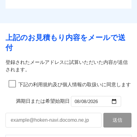
払込方法
お客さまのニーズから補償を考え、設計することで
水道管修理費用
※4
対面
口座振替
合理的な保険料を実現することができます。さらに
水災
盗難
地震火災費用
※5
銀行振込
上半期
新規契約数ランキング
水濡れ
各種割引が充実！
免責金額（自己負
始期日
2025/10/01
※1
免責金額なし
※1
騒擾（じょう）
担額）
補償内容
その他付帯される
大切な住まいを守るための各種サポート機能をご用
外部からの落下・
破損・汚損
一括払
イチオシ
02
修理付帯費用
POINT
費用の補償
当社火災保険新規契約者数より算出[
年
飛来・衝突
月]（ドコモスマート保険
意、住宅トラブル応急サービス「すまいのサポート
※1水災料率は最低リスク区分を適用
支払方法
年払い
上記のお見積もり内容をメールで送
臨時費用
ナビ調べ）
説明事項
※2雑危険（盗難を除く）および破汚
24」、住まいをメンテナンスする際の無料の「リフ
火災、自然災害、盗難などトータルでカバーし、大
月払い
損害防止費用
免責金額（自己負
損において、自己負担額5万円
インターネット割引
付
免責金額なし
ォーム相談サービス」、「長期優良住宅の維持保全
※1
切な住まいをお守りします！
担額）
残存物取片づけ費用
適用される割引
指定工務店割引
付帯される費用の
サポートサービス」をご提供します。
ネット申込
水まわりトラブル、カギ開け対応など「住まいのア
補償
募集文書番号
失火見舞費用
建築年割引
申込方法
郵送
登録されたメールアドレスに試算いただいた内容が送信
お家ドクター火災保険Web（すまいの保険）のお見
臨時費用
シスタンスサービス」が無料付帯
水道管修理費用
対面
されます。
積もり・お申込みはネットで完結！
損害防止費用
その他条件
指定工務店特約
補償の対象やお客さまの状況に応じたさまざまな割
※6
地震火災費用
上半期
新規契約数ランキング
ランキングをもっと見る
残存物取片づけ費用
付帯される費用保
引をご用意！
始期日
2026/08/01
険金
下記の利用規約及び個人情報の取扱いに同意します
失火見舞費用
すまいのサポート24
適用される割引
建築年割引
補償の範囲
？
03
POINT
当社火災保険新規契約者数より算出[
年
月]（ドコモスマート保険
水道管修理費用
リフォーム相談サービス
付帯サービス
※1破損・汚損の免責額5万円
ナビ調べ）
ドコモスマート保険ナビ編集部の評価
補償の範囲
付帯サービス
住まいの緊急かけつけサービス
地震火災費用
長期優良住宅の維持保全サポートサー
？
03
満期日または希望始期日
POINT
※2水まわりトラブル、カギ開け対
ビス
応、ガラス破損の場合に60分までの
火災
風災・雹（ひょ
簡易作業無料でご提供いたします。弊
保険証券の不発行に関する特約（500
クレジットカード
ソニー損保の新ネット火災保険は、補償の組合せが
適用される割引
落雷
う）災、雪災
社提携業者にて24時間365日受付。受
円）
クレジットカード
コンビニ払い
火災
補償内容
風災・雹（ひょ
破裂・爆発
自由だから、必要な補償に絞って選べます。
払込方法
付後、専門業者が対応に向かいます。
落雷
コンビニ払い
う）災、雪災
説明事項
口座振替
払込方法
ガラス破損の対応時間は9時～20時と
しかも、「地震上乗せ特約（全半損時のみ）」で、
破裂・爆発
その他条件
住まいのアシスタンスサービス
※2
口座振替
水災
銀行振込
盗難
なります。