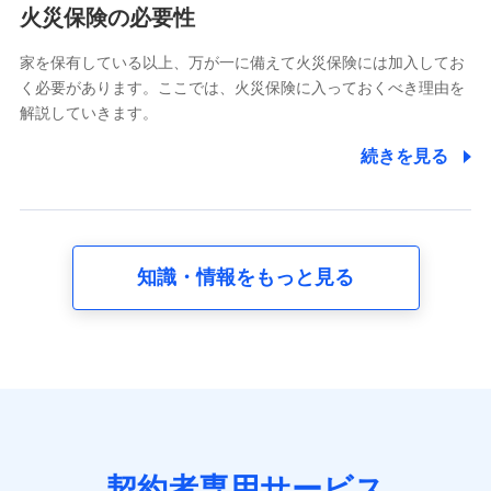
電話対応の品質向上およびお問合せ内容の正確な把握のため
火災保険の必要性
家を保有している以上、万が一に備えて火災保険には加入してお
6.採用応募者の個人情報
く必要があります。ここでは、火災保険に入っておくべき理由を
採用選考および入社手続を実施するため
解説していきます。
7.社員（従業者）の個人情報
続きを見る
人事･勤怠･健康・労務等の管理、給与支給、福利厚生・採用
退職関連処理等の各種手続きのため、当社と従業員または従
業員同士の連絡のため
知識・情報をもっと見る
8.取引先個人情報
取引先としての選定業務、営業情報の提供業務、契約締結手
続き業務、取引管理業務、およびこれらに準ずる業務の遂行
のため
9.お問い合わせ情報
各種お問い合わせに対応するため
契約者専用サービス