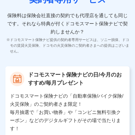
10.受託業務の 個人情報
受託業務の遂行およびこれらに準ずる業務の遂行のため
保険料は保険会社直接の契約でも代理店を通しても同じ
です。
それなら特典が付くドコモスマート保険ナビで契
11.マイカー通勤管理クラウド並びに法人向けASPサー
ビスに関してのお問い合わせ情報
約しませんか？
各種お問い合わせに対応するため
ドコモスマート保険ナビ提供の契約者専用サービスは、ソニー損保、ドコ
当社のサービスに関する情報提供や、皆様に有用なお知らせ
モの賃貸火災保険、ドコモの火災保険のご契約者さまへの提供はございま
をお送りするため
せん。
アンケートの送付のため
当社のサービスや媒体の運営改善に必要なデータを解析し、
分析するため
当社の対応品質向上やお問い合わせ内容の正確な把握のため
ドコモスマート保険ナビの日/今月のお
個人情報保護管理者の職名、連絡先
すすめ/毎月プレゼント
株式会社ドコモ・インシュアランス 営業部長
〒103-0013 東京都中央区日本橋人形町2-14-10 アー
ドコモスマート保険ナビの「自動車保険/バイク保険/
バンネット日本橋ビル 3F
火災保険」のご契約者さま限定！
株式会社ドコモ・インシュアランス
毎月抽選で「お買い物券」や「コンビニ無料引換ク
ーポン」などのデジタルギフトがその場で当たりま
個人情報の第三者提供について
す！
当社ではご本人の同意がある場合または法令に基づく場