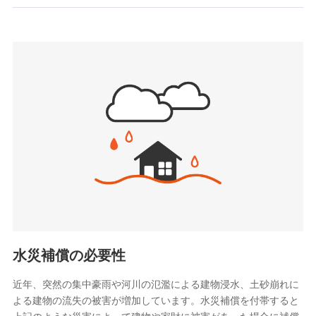
お見積もり
SBIいきいき少額短期保険会社 (https://www.i-
sedai.com/)
見積もりや保険会社とのご契約に先立ち、当社が提供する
SBIペット少額短期保険株式会社
ドコモスマート保険ナビの利用規約と個人情報の取扱いに
(https://www.sbipet-ssi.co.jp/)
同意いただく必要があります。詳細について、以下をご確
SBIリスタ少額短期保険会社
認ください。
(https://www.jishin.co.jp/)
スマートプラス少額短期保険株式会社
ドコモスマート保険ナビサービス利用規約
（https://www.smartplus-insurance.com/）
当社による個人情報の取扱いについて（プライバシー
チューリッヒ少額短期保険株式会社
ポリシー）
(https://www.zurichssi.co.jp/)
Tokio Marine X少額短期保険株式会社
(https://www.tokiomarine-x.co.jp/)
ペットメディカルサポート株式会社
(https://pshoken.co.jp/)
リトルファミリー少額短期保険株式会社
(https://www.littlefamily-ssi.com/)
水災補償の必要性
2.共同募集を行う代理店から受領する個人情報
近年、突然の集中豪雨や河川の氾濫による建物浸水、土砂崩れに
よる建物の流失の被害が増加しています。水災補償を付帯すると
郵便、電話、およびＥメール等により、当社と取引のあるも
しくは委託を受けている保険会社・提携会社の保険その他に