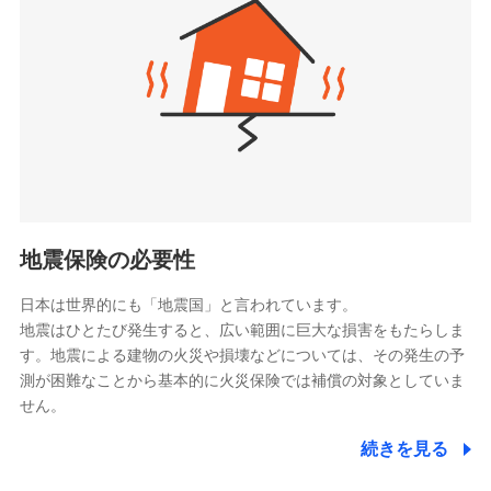
（https://www.zurichlife.co.jp/）
同意いただく必要があります。詳細について、以下をご確
東京海上日動あんしん生命保険株式会社
チューリッヒ保険会社で
認ください。
ドコモスマート保険ナビ編集部の評価
（https://www.tmn-anshin.co.jp/）
お見積もり
ドコモスマート保険ナビサービス利用規約
なないろ生命保険株式会社
（https://www.nanairolife.co.jp/）
当社による個人情報の取扱いについて（プライバシー
チューリッヒ保険会社の
全国の優良工務店とタッグを組み、「高品質な修理」
ポリシー）
日本生命保険相互会社
詳細を見る
と「保険金のお支払」をワンセットで提供する火災保
（https://www.nissay.co.jp）
険です。補償の選択は自由自在で、お申込みはPC・ス
はなさく生命保険株式会社
マホで24時間受付可能です。住宅トラブル応急サービ
見積もりや保険会社とのご契約に先立ち、当社が提供する
（https://www.life8739.co.jp/）
ドコモスマート保険ナビの利用規約と個人情報の取扱いに
ス「すまいのサポート24」は水まわり、玄関カギの紛
マニュライフ生命保険株式会社
同意いただく必要があります。詳細について、以下をご確
失、ハチの巣駆除等の住宅トラブルに対応していま
（https://www.manulife.co.jp/）
地震保険の必要性
認ください。
す。さらに大切な住まいを守るための各種サポート機
三井住友海上あいおい生命保険株式会社
ドコモスマート保険ナビサービス利用規約
能をご用意。住まいをメンテナンスする際の無料の
（https://www.msa-life.co.jp/）
日本は世界的にも「地震国」と言われています。
メットライフ生命株式会社
当社による個人情報の取扱いについて（プライバシー
「リフォーム相談サービス」、「長期優良住宅の維持
地震はひとたび発生すると、広い範囲に巨大な損害をもたらしま
(https://www.metlife.co.jp/)
ポリシー）
保全サポートサービス」をご提供しています。
す。地震による建物の火災や損壊などについては、その発生の予
メディケア生命保険株式会社
測が困難なことから基本的に火災保険では補償の対象としていま
（https://www.medicarelife.com/）
せん。
■少額短期保険
続きを見る
株式会社アシロ少額短期保険
日新火災海上保険株式会社で
(https://kailash.co.jp/)