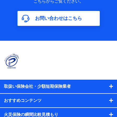
こちらからご覧ください。
保険加入の目的、保険商品の内容、保険料、保険料のお支払
方法、車のメーカーや走行距離などの情報、建物の構造や築
年数などの情報、ペットの種類や年齢などの情報などが含ま
お問い合わせはこちら
れます。
【共同して利用する者の範囲】
当社
株式会社NTTドコモ
【利用する者の利用目的】
当社又は株式会社NTTドコモが提供する保険関連サービスに
おけるユーザ登録受付および管理のため
当社又は株式会社NTTドコモと取引のあるもしくは委託を受
けている保険会社・提携会社の保険その他に関する情報を提
供するため、また維持管理等の委託業務遂行のため、またそ
れらに付帯、関連する当社、株式会社NTTドコモおよび提携
会社のサービスを案内、提供するため
取扱い保険会社・少額短期保険業者
（各サービスで取得したサービス利用履歴、ウェブサイトの
閲覧履歴、購買履歴、ご契約内容等のパーソナルデータを分
おすすめコンテンツ
析して、お客さまの趣味・嗜好・傾向に応じたサービス・商
品等に関するご提案や広告の配信等を行うことがありま
す。）
火災保険の瞬間比較見積もり
各種セミナーの開催のため