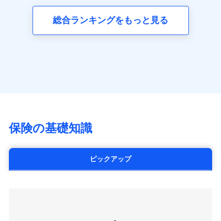
三井ダイレクト損害保険株式会社
全国の優良工務店とタッグを組み、「高品質な修理」
同意いただく必要があります。詳細について、以下をご確
ネット申込
募集文書番号
(https://www.mitsui-direct.co.jp/)
見積もりや保険会社とのご契約に先立ち、当社が提供する
認ください。
と「保険金のお支払」をワンセットで提供する火災保
総合ランキングをもっと見る
申込方法
郵送
ドコモスマート保険ナビの利用規約と個人情報の取扱いに
険です。補償の選択は自由自在で、お申込みはPC・ス
ドコモスマート保険ナビサービス利用規約
対面
同意いただく必要があります。詳細について、以下をご確
■生命保険
マホで24時間受付可能です。住宅トラブル応急サービ
当社による個人情報の取扱いについて（プライバシー
認ください。
アクサ生命保険株式会社
ス「すまいのサポート24」は水まわり、玄関カギの紛
ポリシー）
始期日
2024/10/01
（https://www.axa.co.jp/）
ドコモスマート保険ナビサービス利用規約
失、ハチの巣駆除等の住宅トラブルに対応していま
SBI生命保険株式会社（https://www.sbilife.co.jp/）
当社による個人情報の取扱いについて（プライバシー
す。さらに大切な住まいを守るための各種サポート機
※1損害割合が30%未満の場合は定率
FWD生命保険株式会社
ドコモスマート保険ナビ編集部の評価
ポリシー）
払、水災料率は最低リスク区分を適用
能をご用意。住まいをメンテナンスする際の無料の
（https://www.fwdlife.co.jp/）
※2失火見舞費用の取扱いはなし
「リフォーム相談サービス」、「長期優良住宅の維持
ソニー生命保険株式会社
※3水道管修理費用の取扱いはなし
チューリッヒのネット火災保険は
ダイレクト型でネッ
保全サポートサービス」をご提供しています。
（https://www.sonylife.co.jp）
説明事項
※4地震火災費用の取扱いはなし
ト完結のお手続き・リーズナブルな保険料
に加え、
火
SOMPOひまわり生命保険株式会社
保険の基礎知識
※5火災・風災等の事故により建物に
災に対する補償に加え、すべてのプランに盗難等がつ
（https://www.himawari-life.co.jp/）
損害が生じたとき、日新火災がご案内
いており、
社会問題などを考慮された幅広い補償が特
する修理業者（指定工務店）が建物の
第一ネオ生命保険株式会社
修理を行います。
長です。
失火見舞金など付帯される費用保険金も多
（https://neofirst.co.jp/）
ピックアップ
く、ダイレクトでありながら充実した補償が魅力で
大樹生命保険株式会社（https://www.taiju-
日新火災海上保険株式会社で
募集文書番号
life.co.jp）
お見積もり
す。
太陽生命保険株式会社（https://www.taiyo-
seimei.co.jp）
見積もりや保険会社とのご契約に先立ち、当社が提供する
チューリッヒ生命保険株式会社
ドコモスマート保険ナビの利用規約と個人情報の取扱いに