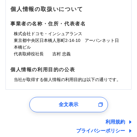
地震の被害にも最大100％で備えられます。
ランキングをもっと見る
水濡れ
免責金額（自己負
銀行振込
※3クレジットカード会社の分割払い
※1
免責金額なし
水災
※1
盗難
騒擾（じょう）
個人情報の取扱いについて
WEB見積もり+メールアドレス登録後
担額）
が可能なことがあります。詳しくは各
一括払
水濡れ
外部からの落下・
破損・汚損
から4営業日+1日以降、お客さまが決
※1
クレジットカード会社にご確認くださ
備考
騒擾（じょう）
一括払
飛来・衝突
支払方法
年払い
済した時点で保険のお申し込みと完了
外部からの落下・
破損・汚損
い。
事業者の名称・住所・代表者名
臨時費用
支払方法
年払い
となります。
月払い
飛来・衝突
損害防止費用
月払い
株式会社ドコモ・インシュアランス
ソニー損害保険株式会社で
募集文書番号
残存物取片づけ費用
付帯される費用保
ネット申込
クレジットカード
東京都中央区日本橋人形町2-14-10 アーバンネット日
※3
お見積もり
険金
失火見舞費用
ネット申込
※2
補償内容
申込方法
本橋ビル
郵送
コンビニ払い
払込方法
水道管修理費用
申込方法
郵送
※3
代表取締役社長 吉村 忠義
対面
口座振替
見積もりや保険会社とのご契約に先立ち、当社が提供する
地震火災費用
対面
※4
銀行振込
上半期
新規契約数ランキング
免責金額（自己負
ドコモスマート保険ナビの利用規約と個人情報の取扱いに
始期日
2025/10/01
免責金額なし
個人情報の利用目的の公表
担額）
同意いただく必要があります。詳細について、以下をご確
補償内容
その他付帯される
始期日
2024/10/01
一括払
修理付帯費用
ドコモスマート保険ナビ編集部の評価
費用の補償
認ください。
当社火災保険新規契約者数より算出[
当社が取得する個人情報の利用目的は以下の通りです。
年
月]（ドコモスマート保険
※1雑危険（盗難を除く）および破汚
支払方法
年払い
説明事項
臨時費用
ナビ調べ）
損において、自己負担額5万円
※1損害割合が30%未満の場合は定率
ドコモスマート保険ナビサービス利用規約
月払い
損害防止費用
免責金額（自己負
インターネット割引
払、水災料率は最低リスク区分を適用
チューリッヒのネット火災保険は
ダイレクト型でネッ
1.見積請求受付時、資料請求受付時、ユーザー登録受
免責金額なし
当社による個人情報の取扱いについて（プライバシー
担額）
※2破損・汚損、水ぬれは自己負担額
残存物取片づけ費用
適用される割引
指定工務店割引
付時
付帯される費用の
募集文書番号
ト完結のお手続き・リーズナブルな保険料
に加え、
火
ポリシー）
ネット申込
全文表示
5万円 建物が築15年以上または建築
補償
失火見舞費用
建築年割引
災に対する補償に加え、すべてのプランに盗難等がつ
ユーザー登録受付および、管理のため
申込方法
年不明の場合、風災・雹（ひょう）
郵送
臨時費用
水道管修理費用
郵便、電話、およびＥメール等により、当社と取引のあるも
いており、
社会問題などを考慮された幅広い補償が特
災・雪災の自己負担額は5万円
対面
損害防止費用
しくは委託を受けている保険会社・提携会社の保険その他に
その他条件
指定工務店特約
※5
利用規約
地震火災費用
※3失火見舞費用の取扱いはなし
長です。
失火見舞金など付帯される費用保険金も多
ランキングをもっと見る
関する情報を提供し、金融商品等の契約を勧奨するため、ま
残存物取片づけ費用
付帯される費用保
説明事項
※4水道管修理費用の取扱いはなし
プライバシーポリシー
く、ダイレクトでありながら充実した補償が魅力で
始期日
2026/08/01
た維持管理等の委託業務遂行のため、またそれらに付帯、関
険金
（破損・汚損等危険補償特約で補償対
失火見舞費用
すまいのサポート24
適用される割引
建築年割引