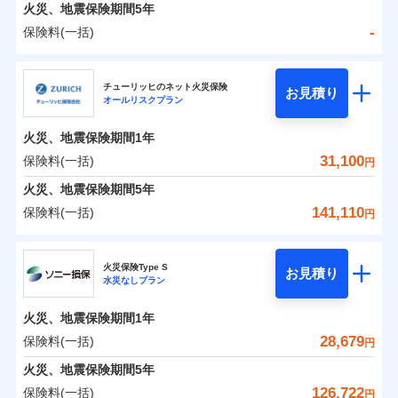
火災 1年
地震 1年
火災、地震保険期間
5年
-
保険料(一括)
0
21,448
4,950
建物
円
円
円
日新火災海上保険株式会社
チューリッヒのネット火災保険
お見積り
オールリスクプラン
0
6,852
1,650
日新火災海上保険株式会社のおすすめポイント
家財
円
円
円
火災、地震保険期間
1年
保険料（一括）内訳
01
POINT
31,100
保険料(一括)
円
火災 1年
地震 1年
火災、地震保険期間
5年
141,110
保険料(一括)
円
イチオシ
02
POINT
-
15,420
4,950
建物
円
円
チューリッヒ保険会社
ソニー損保の新ネット火災保険は、補償の組合せが自
火災保険Type S
お見積り
水災なしプラン
-
5,550
1,650
チューリッヒ保険会社のおすすめポイント
家財
由だから、必要な補償に絞って選べます。
円
円
しかも「地震上乗せ特約（全半損時のみ）」で、地震
火災、地震保険期間
1年
保険料（一括）内訳
01
POINT
の被害にも火災保険の保険金額に対して最大100％で備
28,679
保険料(一括)
円
えられます（一部損は対象外）。
火災 1年
地震 1年
火災、地震保険期間
5年
126,722
保険料(一括)
円