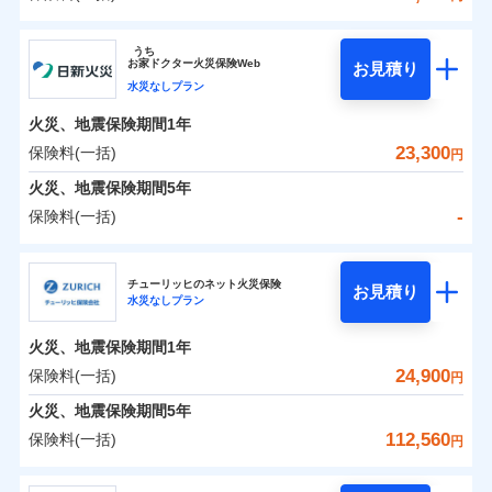
イチオシ
02
POINT
補償の範囲
？
0
03
17,800
4,950
POINT
建物
円
円
円
ソニー損害保険株式会社
うち
まさかのときも安心！全国の優良工務店とタッグを
お
家
ドクター火災保険Web
お見積り
0
6,700
1,650
ソニー損害保険株式会社のおすすめポイント
家財
円
組み、「高品質な修理」と「保険金のお支払」をワ
円
円
水災なしプラン
火災
風災・雹（ひょ
落雷
う）災、雪災
ンセットで提供する火災保険です。
火災、地震保険期間
1年
保険料（一括）内訳
01
破裂・爆発
POINT
お客さまのニーズから補償を考え、設計することで
23,300
保険料(一括)
円
合理的な保険料を実現することができます。さらに
水災
盗難
火災 1年
地震 1年
火災、地震保険期間
5年
水濡れ
各種割引が充実！
※1
騒擾（じょう）
-
保険料(一括)
大切な住まいを守るための各種サポート機能をご用
外部からの落下・
破損・汚損
イチオシ
02
POINT
0
17,594
4,950
建物
円
円
円
飛来・衝突
意、住宅トラブル応急サービス「すまいのサポート
日新火災海上保険株式会社
24」、住まいをメンテナンスする際の無料の「リフ
火災、自然災害、盗難などトータルでカバーし、大
チューリッヒのネット火災保険
お見積り
水災なしプラン
0
ォーム相談サービス」、「長期優良住宅の維持保全
4,485
1,650
日新火災海上保険株式会社のおすすめポイント
家財
円
切な住まいをお守りします！
円
円
サポートサービス」をご提供します。
水まわりトラブル、カギ開け対応など「住まいのア
火災、地震保険期間
1年
保険料（一括）内訳
01
POINT
お家ドクター火災保険Web（すまいの保険）のお見
シスタンスサービス」が無料付帯
24,900
保険料(一括)
円
積もり・お申込みはネットで完結！
補償の対象やお客さまの状況に応じたさまざまな割
火災 1年
地震 1年
火災、地震保険期間
5年
上半期
新規契約数ランキング
引をご用意！
112,560
保険料(一括)
円
イチオシ
02
POINT
補償の範囲
-
13,100
4,950
？
03
建物
POINT
円
円
当社火災保険新規契約者数より算出[
年
月]（ドコモスマート保険
チューリッヒ保険会社
ナビ調べ）