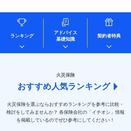
す。
連する当社および提携会社のサービスを案内、提供するため
象となる場合があります。）
水道管修理費用
リフォーム相談サービス
ドコモスマート保険ナビ編集部の評価
（なお、当社は複数の保険会社と取引があり、取得した個人
付帯サービス
※1破損・汚損の免責額5万円
※5地震火災費用の取扱いはなし
付帯サービス
住まいの緊急かけつけサービス
地震火災費用
長期優良住宅の維持保全サポートサー
情報を取引のある他の保険会社の商品・サービスをご提案す
※2水まわりトラブル、カギ開け対
※6火災・風災等の事故により建物に
ビス
るために利用させていただくことがあります。）
応、ガラス破損の場合に60分までの
損害が生じたとき、日新火災がご案内
ソニー損保の新ネット火災保険は、補償の組合せが
各種セミナーの開催のため
簡易作業無料でご提供いたします。弊
保険証券の不発行に関する特約（500
クレジットカード
する修理業者（指定工務店）が建物の
適用される割引
自由だから、必要な補償に絞って選べます。
コンサルティングサービスの実施のため
社提携業者にて24時間365日受付。受
円）
クレジットカード
修理を行います。
コンビニ払い
アドバイス
補償内容
チューリッヒ保険会社で
アンケートやキャンペーン等の実施のため
払込方法
付後、専門業者が対応に向かいます。
ランキング
契約者特典
しかも、「地震上乗せ特約（全半損時のみ）」で、
コンビニ払い
説明事項
口座振替
基礎知識
上記に係る案内・手続き・管理等付帯業務を行うため
お見積もり
払込方法
ガラス破損の対応時間は9時～20時と
その他条件
住まいのアシスタンスサービス
地震の被害にも最大100％で備えられます。
※2
募集文書番号
口座振替
銀行振込
* 当社が委託を受けている保険会社の情報は、保険会社
なります。
免責金額（自己負
銀行振込
※3クレジットカード会社の分割払い
のホームページに掲載しておりますので、ご確認くださ
チューリッヒ保険会社の
免責金額なし
WEB見積もり+メールアドレス登録後
担額）
が可能なことがあります。詳しくは各
一括払
詳細を見る
い。
から4営業日+1日以降、お客さまが決
クレジットカード会社にご確認くださ
備考
一括払
支払方法
年払い
済した時点で保険のお申し込みと完了
い。
臨時費用
支払方法
年払い
■損害保険
となります。
月払い
火災保険
見積もりや保険会社とのご契約に先立ち、当社が提供する
ソニー損害保険株式会社で
損害防止費用
月払い
あいおいニッセイ同和損害保険株式会社
募集文書番号
ドコモスマート保険ナビの利用規約と個人情報の取扱いに
お見積もり
ドコモスマート保険ナビ編集部の評価
残存物取片づけ費用
付帯される費用保
おすすめ人気ランキング
(https://www.aioinissaydowa.co.jp/)
ネット申込
クレジットカード
※3
同意いただく必要があります。詳細について、以下をご確
険金
失火見舞費用
ネット申込
アクサ損害保険株式会社 (https://www.axa-
※2
申込方法
郵送
コンビニ払い
認ください。
払込方法
direct.co.jp/)
水道管修理費用
申込方法
郵送
※3
全国の優良工務店とタッグを組み、「高品質な修理」
見積もりや保険会社とのご契約に先立ち、当社が提供する
対面
口座振替
ドコモスマート保険ナビサービス利用規約
火災保険を選ぶならおすすめランキングを参考に比較・
アニコム損害保険株式会社 (https://www.anicom-
地震火災費用
対面
ドコモスマート保険ナビの利用規約と個人情報の取扱いに
※4
と「保険金のお支払」をワンセットで提供する火災保
銀行振込
当社による個人情報の取扱いについて（プライバシー
sompo.co.jp/)
同意いただく必要があります。詳細について、以下をご確
検討をしてみませんか？
始期日
2025/10/01
各保険会社の「イチオシ」情報
険です。補償の選択は自由自在で、お申込みはPC・ス
ポリシー）
東京海上ダイレクト損害保険株式会社
その他付帯される
認ください。
始期日
2024/10/01
一括払
マホで24時間受付可能です。住宅トラブル応急サービ
を掲載しているのでぜひ参考にしてください！
修理付帯費用
ドコモスマート保険ナビ編集部の評価
費用の補償
(https://www.e-design.net/)
説明事項
※1水災料率は最低リスク区分を適用
支払方法
ドコモスマート保険ナビサービス利用規約
年払い
ス「すまいのサポート24」は水まわり、玄関カギの紛
AIG損害保険株式会社
※1破損・汚損、水ぬれは自己負担額