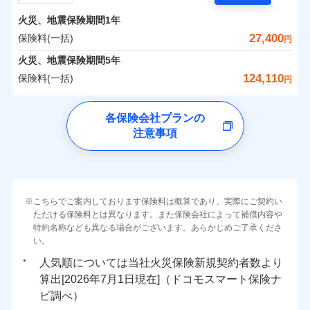
担額）
残存物取片づけ費用
付帯される費用の
サポートサービス」をご提供します。
水まわりトラブル、カギ開け対応など「住まいのア
補償
火災、地震保険期間
1年
失火見舞費用
保険料（一括）内訳
01
POINT
お家ドクター火災保険Web（すまいの保険）のお見
臨時費用
シスタンスサービス」が無料付帯
水道管修理費用
27,400
保険料(一括)
円
積もり・お申込みはネットで完結！
損害防止費用
補償の対象やお客さまの状況に応じたさまざまな割
地震火災費用
火災 1年
地震 1年
火災、地震保険期間
5年
上半期
新規契約数ランキング
ランキングをもっと見る
残存物取片づけ費用
付帯される費用保
引をご用意！
124,110
保険料(一括)
険金
円
失火見舞費用
適用される割引
建築年割引
イチオシ
02
POINT
補償の範囲
-
10,620
4,950
？
03
建物
POINT
円
円
当社火災保険新規契約者数より算出[
年
月]（ドコモスマート保険
水道管修理費用
チューリッヒ保険会社
ナビ調べ）
補償の範囲
付帯サービス
住まいの緊急かけつけサービス
地震火災費用
？
03
POINT
各保険会社プランの
ソニー損保の新ネット火災保険は、補償の組合せが自
注意事項
-
4,000
1,650
チューリッヒ保険会社のおすすめポイント
家財
由だから、必要な補償に絞って選べます。
円
円
火災
風災・雹（ひょ
保険証券の不発行に関する特約（500
クレジットカード
適用される割引
しかも「地震上乗せ特約（全半損時のみ）」で、地震
落雷
う）災、雪災
円）
コンビニ払い
保険料（一括）内訳
01
火災
補償内容
風災・雹（ひょ
POINT
破裂・爆発
払込方法
の被害にも火災保険の保険金額に対して最大100％で備
落雷
う）災、雪災
口座振替
破裂・爆発
えられます（一部損は対象外）。
その他条件
住まいのアシスタンスサービス
※2
水災
銀行振込
盗難
火災 1年
地震 1年
こちらでご案内しております保険料は概算であり、実際にご契約い
ランキングをもっと見る
水濡れ
免責金額（自己負
免責金額なし
ただける保険料とは異なります。また保険会社によって補償内容や
水災
※2
盗難
騒擾（じょう）
WEB見積もり+メールアドレス登録後
担額）
一括払
水濡れ
外部からの落下・
特約名称なども異なる場合がございます。あらかじめご了承くださ
破損・汚損
イチオシ
02
POINT
から4営業日+1日以降、お客さまが決
補償の範囲
？
0
03
16,000
4,950
POINT
建物
円
円
円
備考
騒擾（じょう）
飛来・衝突
支払方法
い。
年払い
済した時点で保険のお申し込みと完了
外部からの落下・
破損・汚損
臨時費用
となります。
月払い
飛来・衝突
まさかのときも安心！全国の優良工務店とタッグを
人気順については当社
新規契約者数より
損害防止費用
0
4,800
1,650
家財
円
組み、「高品質な修理」と「保険金のお支払」をワ
円
円
算出[
年
月
日現在]（ドコモスマート保険ナ
火災
風災・雹（ひょ
残存物取片づけ費用
付帯される費用保
ネット申込
クレジットカード
※3
落雷
う）災、雪災
ンセットで提供する火災保険です。
ビ調べ）
険金
失火見舞費用
※3
補償内容
破裂・爆発
申込方法
郵送
コンビニ払い