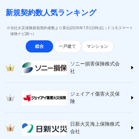
月払い
当社による個人情報の取扱いについて（プライバシー
失、ハチの巣駆除等の住宅トラブルに対応していま
インターネット割引
(https://www.aig.co.jp/sonpo)
5万円 建物が築15年以上または建築
チューリッヒのネット火災保険は
ダイレクト型でネッ
募集文書番号
ポリシー）
す。さらに大切な住まいを守るための各種サポート機
新規契約数人気ランキング
年不明の場合、風災・雹（ひょう）
ＳＢＩ損害保険株式会社
適用される割引
指定工務店割引
ト完結のお手続き・リーズナブルな保険料
に加え、
火
ネット申込
災・雪災の自己負担額は5万円
能をご用意。住まいをメンテナンスする際の無料の
(https://www.sbisonpo.co.jp/)
建築年割引
災に対する補償に加え、すべてのプランに盗難等がつ
申込方法
※2失火見舞費用の取扱いはなし
郵送
「リフォーム相談サービス」、「長期優良住宅の維持
ジェイアイ傷害火災保険株式会社
当社火災保険新規契約者数より算出[2026年7月1日時点]（ドコモスマート
いており、
社会問題などを考慮された幅広い補償が特
※3水道管修理費用の取扱いはなし
対面
保全サポートサービス」をご提供しています。
(https://www.jihoken.co.jp/)
その他条件
指定工務店特約
保険ナビ調べ）
※5
説明事項
（破損・汚損等危険補償特約で補償対
長です。
失火見舞金など付帯される費用保険金も多
ソニー損害保険株式会社
象となる場合があります。）
く、ダイレクトでありながら充実した補償が魅力で
始期日
2026/08/01
総合
一戸建て
マンション
(https://www.sonysonpo.co.jp/)
※4地震火災費用の取扱いはなし
すまいのサポート24
ドコモスマート保険ナビ編集部の評価
す。
※5火災・風災等の事故により建物に
損害保険ジャパン株式会社 (https://www.sompo-
リフォーム相談サービス
付帯サービス
※1盗難、水濡れ、騒擾（じょう）、
損害が生じたとき、日新火災がご案内
japan.co.jp/)
長期優良住宅の維持保全サポートサー
ソニー損害保険株式会
外部からの落下・飛来・衝突は自動付
する修理業者（指定工務店）が建物の
ソニー損保の新ネット火災保険は、補償の組合せが
ＳＯＭＰＯダイレクト損害保険株式会社
日新火災海上保険株式会社で
ビス
帯です。
修理を行います。
社
自由だから、必要な補償に絞って選べます。
(https://www.sompo-direct.co.jp/)
お見積もり
※2水まわりトラブル、カギ開け対
チューリッヒ保険会社 (https://www.zurich.co.jp/)
応、ガラス破損の場合に60分までの
クレジットカード
しかも、「地震上乗せ特約（全半損時のみ）」で、
募集文書番号
チューリッヒ保険会社で
東京海上日動火災保険株式会社
簡易作業無料でご提供いたします。弊
コンビニ払い
地震の被害にも最大100％で備えられます。
見積もりや保険会社とのご契約に先立ち、当社が提供する
お見積もり
払込方法
社提携業者にて24時間365日受付。受
ジェイアイ傷害火災保
(https://www.tokiomarine-nichido.co.jp/)
説明事項
口座振替
ドコモスマート保険ナビの利用規約と個人情報の取扱いに
付後、専門業者が対応に向かいます。
日新火災海上保険株式会社
険
銀行振込
ガラス破損の対応時間は9時～20時と
同意いただく必要があります。詳細について、以下をご確
チューリッヒ保険会社の
(https://www.nisshinfire.co.jp/)
なります。
認ください。
詳細を見る
ペット＆ファミリー損害保険株式会社
※3クレジットカード会社の分割払い
一括払
ドコモスマート保険ナビサービス利用規約
(https://www.petfamilyins.co.jp/)
が可能なことがあります。詳しくは各
日新火災海上保険株式
ソニー損害保険株式会社で
支払方法
年払い
ドコモスマート保険ナビ編集部の評価
三井住友海上火災保険株式会社 (https://www.ms-
当社による個人情報の取扱いについて（プライバシー
クレジットカード会社にご確認くださ
見積もりや保険会社とのご契約に先立ち、当社が提供する
お見積もり
会社
月払い
い。
ins.com/)
ポリシー）
ドコモスマート保険ナビの利用規約と個人情報の取扱いに