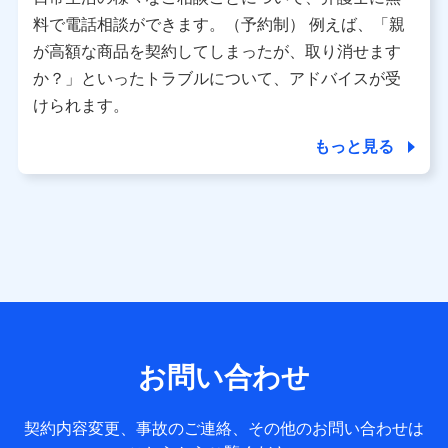
利用情報
料で電話相談ができます。（予約制） 例えば、「親
当社又は株式会社NTTドコモが提供する各種サービスなどの
ご契約・ご利用などに関する情報。例として、当社又は株式
が高額な商品を契約してしまったが、取り消せます
会社NTTドコモが提供する各種サービスのご契約状態・ご利
か？」といったトラブルについて、アドバイスが受
用履歴インターネット利用時の行動に関する情報、アプリケ
ーション利用時の行動に関する情報、購入されたサービスや
けられます。
商品の名称・購入場所・決済に関する情報、アンケートの回
答に関する情報などが含まれます。
もっと見る
保険関連サービス情報
当社又は株式会社NTTドコモが提供する保険関連サービスに
関して取得し、又は保有する情報。例として、見積請求受付
時、資料請求受付時又はユーザー登録受付時に提供いただい
た情報（氏名、住所、生年月日、性別、保険契約者と被保険
者の関係、保険加入の目的、保険商品の内容、保険料、保険
料のお支払方法、車のメーカーや走行距離などの情報、建物
の構造や築年数などの情報、ペットの種類や年齢など）及び
お客様との応対記録 （お客様に提示した比較見積の試算結
果情報、メールマガジンを提供した際のメール内容や送信履
歴の情報及び保険の更改案内等を提供した際のメール内容や
送信履歴などの情報）が含まれます。
お問い合わせ
保険契約情報
当社又は株式会社NTTドコモが取得し、又は保有する保険契
約に関する情報。例として、保険契約者及び被保険者の氏
契約内容変更、事故のご連絡、その他のお問い合わせは
名、住所、生年月日、性別、保険契約者と被保険者の関係、