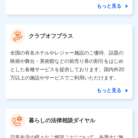
合を除き、第三者に提供いたしません。
もっと見る
業務の委託
当社は利用目的の達成に必要な範囲内において個人情報
クラブオフプラス
の取り扱いの全部または一部を委託する場合がありま
す。
全国の有名ホテルやレジャー施設のご優待、話題の
個人データの共同利用
映画や舞台・美術館などの前売り券の割引をはじめ
とした各種サービスを提供しております。国内外20
当社は株式会社NTTドコモとの間で、以下のとおり個
人データを共同利用します。
万以上の施設やサービスでご利用いただけます。
【共同して利用される利用データの項目】
もっと見る
当社又は株式会社NTTドコモがサービス提供等を通じて
取得した、以下の情報などの個人データ
基本情報
氏名、電話番号、メールアドレス、お客さまの識別子、属
暮らしの法律相談ダイヤル
性、連絡先、dポイントサービスのご利用に関する情報。例
として、dポイントカード番号、性別、年齢、家族構成、住
所、dポイント残高、dポイント利用履歴などが含まれます。
日常生活の様々なご相談ごとについて、弁護士に無