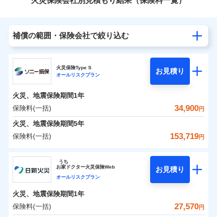
火災保険会社別見積もり結果（保険料一覧）
補償の範囲・保険会社で絞り込む
火災保険Type S
お見積り
オールリスクプラン
火災、地震保険期間
1年
34,900
保険料(一括)
円
火災、地震保険期間
5年
153,719
保険料(一括)
円
ソニー損害保険株式会社
うち
お
家
ドクター火災保険Web
お見積り
ソニー損害保険株式会社のおすすめポイント
オールリスクプラン
火災、地震保険期間
1年
保険料（一括）内訳
01
POINT
27,570
保険料(一括)
円