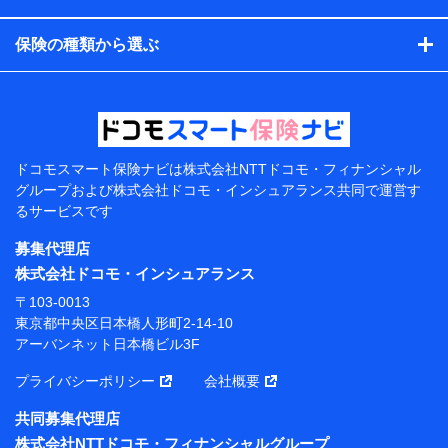
コンサルティングサービスの実施のため
アンケートやキャンペーン等の実施のため
保険の種類から選ぶ
上記に係る案内・手続き・管理等付帯業務を行うため
【当該個人データの管理について責任を有する者の名
称・住所・代表者名】
当該個人データを取り扱う各共同利用者（詳細は次のと
おり）
ドコモスマート保険ナビは
株式会社NTTドコモ・フィナンシャル
東京都千代田区永田町2丁目11番1号 山王パークタワー
グループおよび
株式会社ドコモ・インシュアランス共同で
運営す
株式会社NTTドコモ 代表取締役社長 前田 義晃
るサービスです
東京都中央区日本橋人形町2-14-10 アーバンネット日
募集代理店
本橋ビル 3F
株式会社ドコモ・インシュアランス
株式会社ドコモ・インシュアランス 代表取締役社
〒103-0013
長 吉村 忠義
東京都中央区日本橋人形町2-14-10
アーバンネット日本橋ビル3F
※ 当社および株式会社NTTドコモは、お客さまの情報
を利用させていただくにあたっては、「NTTドコモ パー
プライバシーポリシー
会社概要
ソナルデータ憲章」に定める行動原則を順守します 。
※ パーソナルデータダッシュボードの「第三者提供の
共同募集代理店
管理」の設定状態にかかわらず、共同利用する場合があ
株式会社NTTドコモ・フィナンシャルグループ