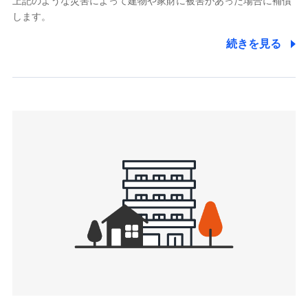
上記のような災害によって建物や家財に被害があった場合に補償
関する情報を提供し、金融商品等の契約を勧奨するため、ま
します。
た維持管理等の委託業務遂行のため、またそれらに付帯、関
連する当社および提携会社のサービスを案内、提供するため
続きを見る
（なお、当社は複数の保険会社と取引があり、取得した個人
情報を取引のある他の保険会社の商品・サービスをご提案す
るために利用させていただくことがあります。）
上記に係る連絡・手続き・管理等付帯業務を行うため
3.セミナー募集サイトから取得した個人情報
各種セミナーの案内、開催のため
上記に係る連絡・手続き・管理等付帯業務を行うため
4.家族・友達紹介にて取得した個人情報
被紹介者への連絡、及び当社と取引のあるもしくは委託を受
けている保険会社・提携会社の保険その他に関する情報を提
供し、金融商品等の契約を勧奨するため
アンケートやキャンペーン等の実施のため
上記に係る連絡・手続き・管理等付帯業務を行うため
5.通話録音にて取得する情報