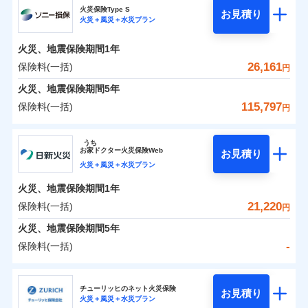
補償の範囲
？
03
POINT
ソニー損保の新ネット火災保険は、補償の組合せが自
火災保険Type S
お見積り
火災＋風災＋水災プラン
-
3,600
1,650
チューリッヒ保険会社のおすすめポイント
家財
由だから、必要な補償に絞って選べます。
円
円
火災
風災・雹（ひょ
しかも「地震上乗せ特約（全半損時のみ）」で、地震
落雷
う）災、雪災
火災、地震保険期間
1年
保険料（一括）内訳
01
火災
風災・雹（ひょ
POINT
破裂・爆発
の被害にも火災保険の保険金額に対して最大100％で備
落雷
う）災、雪災
26,161
保険料(一括)
円
破裂・爆発
えられます（一部損は対象外）。
水災
盗難
火災 1年
地震 1年
火災、地震保険期間
5年
ランキングをもっと見る
水濡れ
※1
水災
盗難
騒擾（じょう）
115,797
保険料(一括)
円
水濡れ
外部からの落下・
破損・汚損
イチオシ
02
POINT
補償の範囲
？
0
03
14,050
4,950
POINT
建物
円
円
円
騒擾（じょう）
飛来・衝突
ソニー損害保険株式会社
外部からの落下・
破損・汚損
うち
飛来・衝突
まさかのときも安心！全国の優良工務店とタッグを
お
家
ドクター火災保険Web
お見積り
0
4,250
1,650
ソニー損害保険株式会社のおすすめポイント
家財
円
組み、「高品質な修理」と「保険金のお支払」をワ
円
円
火災＋風災＋水災プラン
火災
風災・雹（ひょ
落雷
う）災、雪災
ンセットで提供する火災保険です。
火災、地震保険期間
1年
保険料（一括）内訳
01
補償内容
破裂・爆発
POINT
お客さまのニーズから補償を考え、設計することで
21,220
保険料(一括)
円
合理的な保険料を実現することができます。さらに
水災
盗難
火災 1年
地震 1年
火災、地震保険期間
5年
上半期
新規契約数ランキング
水濡れ
各種割引が充実！
免責金額（自己負
免責金額なし
※2
騒擾（じょう）
-
保険料(一括)
担額）
補償内容
大切な住まいを守るための各種サポート機能をご用
外部からの落下・
破損・汚損
イチオシ
02
POINT
0
15,472
4,950
建物
円
円
円
当社火災保険新規契約者数より算出[
年
飛来・衝突
月]（ドコモスマート保険
意、住宅トラブル応急サービス「すまいのサポート
日新火災海上保険株式会社
臨時費用
ナビ調べ）
24」、住まいをメンテナンスする際の無料の「リフ
火災、自然災害、盗難などトータルでカバーし、大
チューリッヒのネット火災保険
お見積り
損害防止費用
免責金額（自己負
火災＋風災＋水災プラン
免責金額なし
0
ォーム相談サービス」、「長期優良住宅の維持保全
4,089
1,650
日新火災海上保険株式会社のおすすめポイント
※1
家財
円
切な住まいをお守りします！
円
円