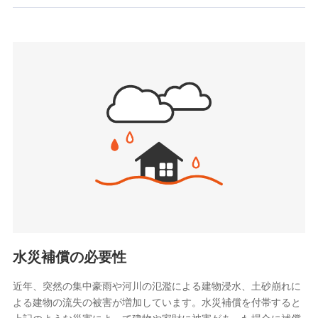
お見積もり
SBIいきいき少額短期保険会社 (https://www.i-
sedai.com/)
見積もりや保険会社とのご契約に先立ち、当社が提供する
SBIペット少額短期保険株式会社
ドコモスマート保険ナビの利用規約と個人情報の取扱いに
(https://www.sbipet-ssi.co.jp/)
同意いただく必要があります。詳細について、以下をご確
SBIリスタ少額短期保険会社
認ください。
(https://www.jishin.co.jp/)
スマートプラス少額短期保険株式会社
ドコモスマート保険ナビサービス利用規約
（https://www.smartplus-insurance.com/）
当社による個人情報の取扱いについて（プライバシー
チューリッヒ少額短期保険株式会社
ポリシー）
(https://www.zurichssi.co.jp/)
Tokio Marine X少額短期保険株式会社
(https://www.tokiomarine-x.co.jp/)
ペットメディカルサポート株式会社
(https://pshoken.co.jp/)
リトルファミリー少額短期保険株式会社
(https://www.littlefamily-ssi.com/)
水災補償の必要性
2.共同募集を行う代理店から受領する個人情報
近年、突然の集中豪雨や河川の氾濫による建物浸水、土砂崩れに
よる建物の流失の被害が増加しています。水災補償を付帯すると
郵便、電話、およびＥメール等により、当社と取引のあるも
しくは委託を受けている保険会社・提携会社の保険その他に