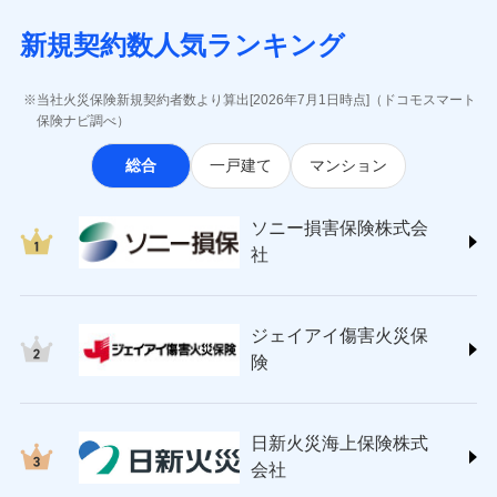
月払い
当社による個人情報の取扱いについて（プライバシー
失、ハチの巣駆除等の住宅トラブルに対応していま
インターネット割引
(https://www.aig.co.jp/sonpo)
5万円 建物が築15年以上または建築
チューリッヒのネット火災保険は
ダイレクト型でネッ
募集文書番号
ポリシー）
す。さらに大切な住まいを守るための各種サポート機
新規契約数人気ランキング
年不明の場合、風災・雹（ひょう）
ＳＢＩ損害保険株式会社
適用される割引
指定工務店割引
ト完結のお手続き・リーズナブルな保険料
に加え、
火
ネット申込
災・雪災の自己負担額は5万円
能をご用意。住まいをメンテナンスする際の無料の
(https://www.sbisonpo.co.jp/)
建築年割引
災に対する補償に加え、すべてのプランに盗難等がつ
申込方法
※2失火見舞費用の取扱いはなし
郵送
「リフォーム相談サービス」、「長期優良住宅の維持
ジェイアイ傷害火災保険株式会社
当社火災保険新規契約者数より算出[2026年7月1日時点]（ドコモスマート
いており、
社会問題などを考慮された幅広い補償が特
※3水道管修理費用の取扱いはなし
対面
保全サポートサービス」をご提供しています。
(https://www.jihoken.co.jp/)
その他条件
指定工務店特約
保険ナビ調べ）
※5
説明事項
（破損・汚損等危険補償特約で補償対
長です。
失火見舞金など付帯される費用保険金も多
ソニー損害保険株式会社
象となる場合があります。）
く、ダイレクトでありながら充実した補償が魅力で
始期日
2026/08/01
総合
一戸建て
マンション
(https://www.sonysonpo.co.jp/)
※4地震火災費用の取扱いはなし
すまいのサポート24
ドコモスマート保険ナビ編集部の評価
す。
※5火災・風災等の事故により建物に
損害保険ジャパン株式会社 (https://www.sompo-
リフォーム相談サービス
付帯サービス
※1盗難、水濡れ、騒擾（じょう）、
損害が生じたとき、日新火災がご案内
japan.co.jp/)
長期優良住宅の維持保全サポートサー
ソニー損害保険株式会
外部からの落下・飛来・衝突は自動付
する修理業者（指定工務店）が建物の
ソニー損保の新ネット火災保険は、補償の組合せが
ＳＯＭＰＯダイレクト損害保険株式会社
日新火災海上保険株式会社で
ビス
帯です。
修理を行います。
社
自由だから、必要な補償に絞って選べます。
(https://www.sompo-direct.co.jp/)
お見積もり
※2水まわりトラブル、カギ開け対
チューリッヒ保険会社 (https://www.zurich.co.jp/)
応、ガラス破損の場合に60分までの
クレジットカード
しかも、「地震上乗せ特約（全半損時のみ）」で、
募集文書番号
チューリッヒ保険会社で
東京海上日動火災保険株式会社
簡易作業無料でご提供いたします。弊
コンビニ払い
地震の被害にも最大100％で備えられます。
見積もりや保険会社とのご契約に先立ち、当社が提供する
お見積もり
払込方法
社提携業者にて24時間365日受付。受
ジェイアイ傷害火災保
(https://www.tokiomarine-nichido.co.jp/)
説明事項
口座振替
ドコモスマート保険ナビの利用規約と個人情報の取扱いに
付後、専門業者が対応に向かいます。
日新火災海上保険株式会社
険
銀行振込
ガラス破損の対応時間は9時～20時と
同意いただく必要があります。詳細について、以下をご確
チューリッヒ保険会社の
(https://www.nisshinfire.co.jp/)
なります。
認ください。
詳細を見る
ペット＆ファミリー損害保険株式会社
※3クレジットカード会社の分割払い
一括払
ドコモスマート保険ナビサービス利用規約
(https://www.petfamilyins.co.jp/)
が可能なことがあります。詳しくは各
日新火災海上保険株式
ソニー損害保険株式会社で
支払方法
年払い
ドコモスマート保険ナビ編集部の評価
三井住友海上火災保険株式会社 (https://www.ms-
当社による個人情報の取扱いについて（プライバシー
クレジットカード会社にご確認くださ
見積もりや保険会社とのご契約に先立ち、当社が提供する
お見積もり
会社
月払い
い。
ins.com/)
ポリシー）
ドコモスマート保険ナビの利用規約と個人情報の取扱いに