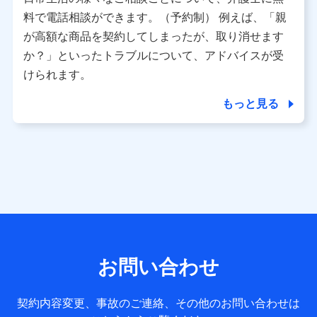
利用情報
料で電話相談ができます。（予約制） 例えば、「親
当社又は株式会社NTTドコモが提供する各種サービスなどの
ご契約・ご利用などに関する情報。例として、当社又は株式
が高額な商品を契約してしまったが、取り消せます
会社NTTドコモが提供する各種サービスのご契約状態・ご利
か？」といったトラブルについて、アドバイスが受
用履歴インターネット利用時の行動に関する情報、アプリケ
ーション利用時の行動に関する情報、購入されたサービスや
けられます。
商品の名称・購入場所・決済に関する情報、アンケートの回
答に関する情報などが含まれます。
もっと見る
保険関連サービス情報
当社又は株式会社NTTドコモが提供する保険関連サービスに
関して取得し、又は保有する情報。例として、見積請求受付
時、資料請求受付時又はユーザー登録受付時に提供いただい
た情報（氏名、住所、生年月日、性別、保険契約者と被保険
者の関係、保険加入の目的、保険商品の内容、保険料、保険
料のお支払方法、車のメーカーや走行距離などの情報、建物
の構造や築年数などの情報、ペットの種類や年齢など）及び
お客様との応対記録 （お客様に提示した比較見積の試算結
果情報、メールマガジンを提供した際のメール内容や送信履
歴の情報及び保険の更改案内等を提供した際のメール内容や
送信履歴などの情報）が含まれます。
お問い合わせ
保険契約情報
当社又は株式会社NTTドコモが取得し、又は保有する保険契
約に関する情報。例として、保険契約者及び被保険者の氏
契約内容変更、事故のご連絡、その他のお問い合わせは
名、住所、生年月日、性別、保険契約者と被保険者の関係、