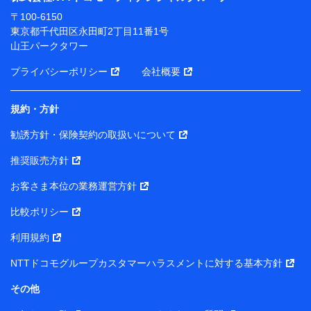
ります。
〒100-6150
※ dポイントクラブ会員ではないお客さま（2019年12
東京都千代田区永田町2丁目11番1号
月11日以降、一度もdポイントクラブ会員であったこと
山王パークタワー
がないお客さまに限る）に関する、2019年12月10日以
前に取得した個人データは、こちら の利用目的の範囲内
プライバシーポリシー
会社概要
に限って共同利用します。
規約・方針
当社は株式会社NTTドコモ・フィナンシャルグループ
との間で、以下のとおり個人データを共同利用しま
勧誘方針・保険契約の取扱いについて
す。
推奨販売方針
【共同して利用される利用データの項目】
当社または株式会社NTTドコモ・フィナンシャルグルー
お客さま本位の業務運営方針
プがサービス提供等を通じて取得した、以下の情報など
比較ポリシー
の個人データ
基本情報
利用規約
氏名、電話番号、メールアドレス、お客さまの識別子、属
NTTドコモグループカスタマーハラスメントに対する基本方針
性、連絡先、dポイントサービスのご利用に関する情報。例
として、dポイントカード番号、性別、年齢、家族構成、住
その他
所、dポイント残高、dポイント利用履歴などが含まれます。
利用情報