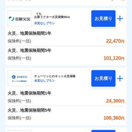
イチオシ
02
POINT
補償の範囲
？
0
03
17,650
4,950
POINT
建物
円
円
円
ソニー損害保険株式会社
うち
まさかのときも安心！全国の優良工務店とタッグを
お
家
ドクター火災保険Web
お見積り
0
6,850
1,650
ソニー損害保険株式会社のおすすめポイント
家財
円
組み、「高品質な修理」と「保険金のお支払」をワ
円
円
水災なしプラン
火災
風災・雹（ひょ
落雷
う）災、雪災
ンセットで提供する火災保険です。
火災、地震保険期間
1年
保険料（一括）内訳
01
破裂・爆発
POINT
お客さまのニーズから補償を考え、設計することで
22,470
保険料(一括)
円
合理的な保険料を実現することができます。さらに
水災
盗難
火災 1年
地震 1年
火災、地震保険期間
5年
水濡れ
各種割引が充実！
※1
騒擾（じょう）
101,120
保険料(一括)
円
大切な住まいを守るための各種サポート機能をご用
外部からの落下・
破損・汚損
イチオシ
02
POINT
0
16,033
4,950
建物
円
円
円
飛来・衝突
意、住宅トラブル応急サービス「すまいのサポート
日新火災海上保険株式会社
24」、住まいをメンテナンスする際の無料の「リフ
火災、自然災害、盗難などトータルでカバーし、大
チューリッヒのネット火災保険
お見積り
水災なしプラン
0
ォーム相談サービス」、「長期優良住宅の維持保全
4,652
1,650
日新火災海上保険株式会社のおすすめポイント
家財
円
切な住まいをお守りします！
円
円
サポートサービス」をご提供します。
水まわりトラブル、カギ開け対応など「住まいのア
火災、地震保険期間
1年
保険料（一括）内訳
01
POINT
お家ドクター火災保険Web（すまいの保険）のお見
シスタンスサービス」が無料付帯
24,300
保険料(一括)
円
積もり・お申込みはネットで完結！
補償の対象やお客さまの状況に応じたさまざまな割
火災 1年
地震 1年
火災、地震保険期間
5年
上半期
新規契約数ランキング
引をご用意！
109,360
保険料(一括)
円
イチオシ
02
POINT
補償の範囲
0
12,370
4,950
？
03
建物
円
POINT
円
円
当社火災保険新規契約者数より算出[
年
月]（ドコモスマート保険
チューリッヒ保険会社
ナビ調べ）