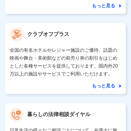
合を除き、第三者に提供いたしません。
もっと見る
業務の委託
当社は利用目的の達成に必要な範囲内において個人情報
クラブオフプラス
の取り扱いの全部または一部を委託する場合がありま
す。
全国の有名ホテルやレジャー施設のご優待、話題の
個人データの共同利用
映画や舞台・美術館などの前売り券の割引をはじめ
とした各種サービスを提供しております。国内外20
当社は株式会社NTTドコモとの間で、以下のとおり個
人データを共同利用します。
万以上の施設やサービスでご利用いただけます。
【共同して利用される利用データの項目】
もっと見る
当社又は株式会社NTTドコモがサービス提供等を通じて
取得した、以下の情報などの個人データ
基本情報
氏名、電話番号、メールアドレス、お客さまの識別子、属
暮らしの法律相談ダイヤル
性、連絡先、dポイントサービスのご利用に関する情報。例
として、dポイントカード番号、性別、年齢、家族構成、住
所、dポイント残高、dポイント利用履歴などが含まれます。
日常生活の様々なご相談ごとについて、弁護士に無