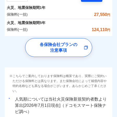
担額）
残存物取片づけ費用
付帯される費用の
サポートサービス」をご提供します。
水まわりトラブル、カギ開け対応など「住まいのア
補償
火災、地震保険期間
1年
失火見舞費用
保険料（一括）内訳
01
POINT
お家ドクター火災保険Web（すまいの保険）のお見
臨時費用
シスタンスサービス」が無料付帯
水道管修理費用
27,550
保険料(一括)
円
積もり・お申込みはネットで完結！
損害防止費用
補償の対象やお客さまの状況に応じたさまざまな割
地震火災費用
火災 1年
地震 1年
火災、地震保険期間
5年
上半期
新規契約数ランキング
ランキングをもっと見る
残存物取片づけ費用
付帯される費用保
引をご用意！
124,110
保険料(一括)
険金
円
失火見舞費用
適用される割引
建築年割引
イチオシ
02
POINT
補償の範囲
0
10,190
4,950
？
03
建物
円
POINT
円
円
当社火災保険新規契約者数より算出[
年
月]（ドコモスマート保険
水道管修理費用
チューリッヒ保険会社
ナビ調べ）
補償の範囲
付帯サービス
住まいの緊急かけつけサービス
地震火災費用
？
03
POINT
各保険会社プランの
ソニー損保の新ネット火災保険は、補償の組合せが自
注意事項
0
4,100
1,650
チューリッヒ保険会社のおすすめポイント
家財
円
由だから、必要な補償に絞って選べます。
円
円
火災
風災・雹（ひょ
保険証券の不発行に関する特約（500
クレジットカード
適用される割引
しかも「地震上乗せ特約（全半損時のみ）」で、地震
落雷
う）災、雪災
円）
コンビニ払い
保険料（一括）内訳
01
火災
補償内容
風災・雹（ひょ
POINT
破裂・爆発
払込方法
の被害にも火災保険の保険金額に対して最大100％で備
落雷
う）災、雪災
口座振替
破裂・爆発
えられます（一部損は対象外）。
その他条件
住まいのアシスタンスサービス
※2
水災
銀行振込
盗難
火災 1年
地震 1年
こちらでご案内しております保険料は概算であり、実際にご契約い
ランキングをもっと見る
水濡れ
免責金額（自己負
免責金額なし
ただける保険料とは異なります。また保険会社によって補償内容や
水災
※2
盗難
騒擾（じょう）
WEB見積もり+メールアドレス登録後
担額）
一括払
水濡れ
外部からの落下・
特約名称なども異なる場合がございます。あらかじめご了承くださ
破損・汚損
イチオシ
02
POINT
から4営業日+1日以降、お客さまが決
補償の範囲
？
0
03
16,000
4,950
POINT
建物
円
円
円
備考
騒擾（じょう）
飛来・衝突
支払方法
い。
年払い
済した時点で保険のお申し込みと完了
外部からの落下・
破損・汚損
臨時費用
となります。
月払い
飛来・衝突
まさかのときも安心！全国の優良工務店とタッグを
人気順については当社
新規契約者数より
損害防止費用
0
4,950
1,650
家財
円
組み、「高品質な修理」と「保険金のお支払」をワ
円
円
算出[
年
月
日現在]（ドコモスマート保険ナ
火災
風災・雹（ひょ
残存物取片づけ費用
付帯される費用保
ネット申込
クレジットカード
※3
落雷
う）災、雪災
ンセットで提供する火災保険です。
ビ調べ）
険金
失火見舞費用
※3
補償内容
破裂・爆発
申込方法
郵送
コンビニ払い