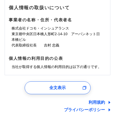
地震の被害にも最大100％で備えられます。
ランキングをもっと見る
水濡れ
免責金額（自己負
銀行振込
※3クレジットカード会社の分割払い
※1
免責金額なし
水災
※1
盗難
騒擾（じょう）
個人情報の取扱いについて
WEB見積もり+メールアドレス登録後
担額）
が可能なことがあります。詳しくは各
一括払
水濡れ
外部からの落下・
破損・汚損
から4営業日+1日以降、お客さまが決
※1
クレジットカード会社にご確認くださ
備考
騒擾（じょう）
一括払
飛来・衝突
支払方法
年払い
済した時点で保険のお申し込みと完了
外部からの落下・
破損・汚損
い。
事業者の名称・住所・代表者名
臨時費用
支払方法
年払い
となります。
月払い
飛来・衝突
損害防止費用
月払い
株式会社ドコモ・インシュアランス
ソニー損害保険株式会社で
募集文書番号
残存物取片づけ費用
付帯される費用保
ネット申込
クレジットカード
東京都中央区日本橋人形町2-14-10 アーバンネット日
※3
お見積もり
険金
失火見舞費用
ネット申込
※2
補償内容
申込方法
本橋ビル
郵送
コンビニ払い
払込方法
水道管修理費用
申込方法
郵送
※3
代表取締役社長 吉村 忠義
対面
口座振替
見積もりや保険会社とのご契約に先立ち、当社が提供する
地震火災費用
対面
※4
銀行振込
上半期
新規契約数ランキング
免責金額（自己負
ドコモスマート保険ナビの利用規約と個人情報の取扱いに
始期日
2025/10/01
免責金額なし
個人情報の利用目的の公表
担額）
同意いただく必要があります。詳細について、以下をご確
補償内容
その他付帯される
始期日
2024/10/01
一括払
修理付帯費用
ドコモスマート保険ナビ編集部の評価
費用の補償
認ください。
当社火災保険新規契約者数より算出[
当社が取得する個人情報の利用目的は以下の通りです。
年
月]（ドコモスマート保険
※1雑危険（盗難を除く）および破汚
支払方法
年払い
説明事項
臨時費用
ナビ調べ）
損において、自己負担額5万円
※1損害割合が30%未満の場合は定率
ドコモスマート保険ナビサービス利用規約
月払い
損害防止費用
免責金額（自己負
インターネット割引
払、水災料率は最低リスク区分を適用
チューリッヒのネット火災保険は
ダイレクト型でネッ
1.見積請求受付時、資料請求受付時、ユーザー登録受
免責金額なし
当社による個人情報の取扱いについて（プライバシー
担額）
※2破損・汚損、水ぬれは自己負担額
残存物取片づけ費用
適用される割引
指定工務店割引
付時
付帯される費用の
募集文書番号
ト完結のお手続き・リーズナブルな保険料
に加え、
火
ポリシー）
ネット申込
全文表示
5万円 建物が築15年以上または建築
補償
失火見舞費用
建築年割引
災に対する補償に加え、すべてのプランに盗難等がつ
ユーザー登録受付および、管理のため
申込方法
年不明の場合、風災・雹（ひょう）
郵送
臨時費用
水道管修理費用
郵便、電話、およびＥメール等により、当社と取引のあるも
いており、
社会問題などを考慮された幅広い補償が特
災・雪災の自己負担額は5万円
対面
損害防止費用
しくは委託を受けている保険会社・提携会社の保険その他に
その他条件
指定工務店特約
※5
利用規約
地震火災費用
※3失火見舞費用の取扱いはなし
長です。
失火見舞金など付帯される費用保険金も多
ランキングをもっと見る
関する情報を提供し、金融商品等の契約を勧奨するため、ま
残存物取片づけ費用
付帯される費用保
説明事項
※4水道管修理費用の取扱いはなし
プライバシーポリシー
く、ダイレクトでありながら充実した補償が魅力で
始期日
2026/08/01
た維持管理等の委託業務遂行のため、またそれらに付帯、関
険金
（破損・汚損等危険補償特約で補償対
失火見舞費用
すまいのサポート24
適用される割引
建築年割引