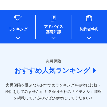
す。
連する当社および提携会社のサービスを案内、提供するため
象となる場合があります。）
水道管修理費用
リフォーム相談サービス
ドコモスマート保険ナビ編集部の評価
（なお、当社は複数の保険会社と取引があり、取得した個人
付帯サービス
※1破損・汚損の免責額5万円
※5地震火災費用の取扱いはなし
付帯サービス
住まいの緊急かけつけサービス
地震火災費用
長期優良住宅の維持保全サポートサー
情報を取引のある他の保険会社の商品・サービスをご提案す
※2水まわりトラブル、カギ開け対
※6火災・風災等の事故により建物に
ビス
るために利用させていただくことがあります。）
応、ガラス破損の場合に60分までの
損害が生じたとき、日新火災がご案内
ソニー損保の新ネット火災保険は、補償の組合せが
各種セミナーの開催のため
簡易作業無料でご提供いたします。弊
保険証券の不発行に関する特約（500
クレジットカード
する修理業者（指定工務店）が建物の
適用される割引
自由だから、必要な補償に絞って選べます。
コンサルティングサービスの実施のため
社提携業者にて24時間365日受付。受
円）
クレジットカード
修理を行います。
コンビニ払い
アドバイス
補償内容
チューリッヒ保険会社で
アンケートやキャンペーン等の実施のため
払込方法
付後、専門業者が対応に向かいます。
ランキング
契約者特典
しかも、「地震上乗せ特約（全半損時のみ）」で、
コンビニ払い
説明事項
口座振替
基礎知識
上記に係る案内・手続き・管理等付帯業務を行うため
お見積もり
払込方法
ガラス破損の対応時間は9時～20時と
その他条件
住まいのアシスタンスサービス
地震の被害にも最大100％で備えられます。
※2
募集文書番号
口座振替
銀行振込
* 当社が委託を受けている保険会社の情報は、保険会社
なります。
免責金額（自己負
銀行振込
※3クレジットカード会社の分割払い
のホームページに掲載しておりますので、ご確認くださ
チューリッヒ保険会社の
免責金額なし
WEB見積もり+メールアドレス登録後
担額）
が可能なことがあります。詳しくは各
一括払
詳細を見る
い。
から4営業日+1日以降、お客さまが決
クレジットカード会社にご確認くださ
備考
一括払
支払方法
年払い
済した時点で保険のお申し込みと完了
い。
臨時費用
支払方法
年払い
■損害保険
となります。
月払い
火災保険
見積もりや保険会社とのご契約に先立ち、当社が提供する
ソニー損害保険株式会社で
損害防止費用
月払い
あいおいニッセイ同和損害保険株式会社
募集文書番号
ドコモスマート保険ナビの利用規約と個人情報の取扱いに
お見積もり
ドコモスマート保険ナビ編集部の評価
残存物取片づけ費用
付帯される費用保
おすすめ人気ランキング
(https://www.aioinissaydowa.co.jp/)
ネット申込
クレジットカード
※3
同意いただく必要があります。詳細について、以下をご確
険金
失火見舞費用
ネット申込
アクサ損害保険株式会社 (https://www.axa-
※2
申込方法
郵送
コンビニ払い
認ください。
払込方法
direct.co.jp/)
水道管修理費用
申込方法
郵送
※3
全国の優良工務店とタッグを組み、「高品質な修理」
見積もりや保険会社とのご契約に先立ち、当社が提供する
対面
口座振替
ドコモスマート保険ナビサービス利用規約
火災保険を選ぶならおすすめランキングを参考に比較・
アニコム損害保険株式会社 (https://www.anicom-
地震火災費用
対面
ドコモスマート保険ナビの利用規約と個人情報の取扱いに
※4
と「保険金のお支払」をワンセットで提供する火災保
銀行振込
当社による個人情報の取扱いについて（プライバシー
sompo.co.jp/)
同意いただく必要があります。詳細について、以下をご確
検討をしてみませんか？
始期日
2025/10/01
各保険会社の「イチオシ」情報
険です。補償の選択は自由自在で、お申込みはPC・ス
ポリシー）
東京海上ダイレクト損害保険株式会社
その他付帯される
認ください。
始期日
2024/10/01
一括払
マホで24時間受付可能です。住宅トラブル応急サービ
を掲載しているのでぜひ参考にしてください！
修理付帯費用
ドコモスマート保険ナビ編集部の評価
費用の補償
(https://www.e-design.net/)
説明事項
※1水災料率は最低リスク区分を適用
支払方法
ドコモスマート保険ナビサービス利用規約
年払い
ス「すまいのサポート24」は水まわり、玄関カギの紛
AIG損害保険株式会社
※1破損・汚損、水ぬれは自己負担額