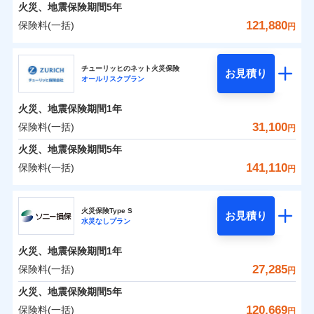
火災 1年
地震 1年
火災、地震保険期間
5年
121,880
保険料(一括)
円
0
19,887
4,950
建物
円
円
円
日新火災海上保険株式会社
チューリッヒのネット火災保険
お見積り
オールリスクプラン
0
7,019
1,650
日新火災海上保険株式会社のおすすめポイント
家財
円
円
円
火災、地震保険期間
1年
保険料（一括）内訳
01
POINT
31,100
保険料(一括)
円
火災 1年
地震 1年
火災、地震保険期間
5年
141,110
保険料(一括)
円
イチオシ
02
POINT
0
14,840
4,950
建物
円
円
円
チューリッヒ保険会社
ソニー損保の新ネット火災保険は、補償の組合せが自
火災保険Type S
お見積り
水災なしプラン
0
5,650
1,650
チューリッヒ保険会社のおすすめポイント
家財
円
由だから、必要な補償に絞って選べます。
円
円
しかも「地震上乗せ特約（全半損時のみ）」で、地震
火災、地震保険期間
1年
保険料（一括）内訳
01
POINT
の被害にも火災保険の保険金額に対して最大100％で備
27,285
保険料(一括)
円
えられます（一部損は対象外）。
火災 1年
地震 1年
火災、地震保険期間
5年
120,669
保険料(一括)
円