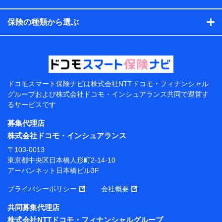
コンサルティングサービスの実施のため
アンケートやキャンペーン等の実施のため
保険の種類から選ぶ
上記に係る案内・手続き・管理等付帯業務を行うため
【当該個人データの管理について責任を有する者の名
称・住所・代表者名】
当該個人データを取り扱う各共同利用者（詳細は次のと
おり）
ドコモスマート保険ナビは
株式会社NTTドコモ・フィナンシャル
東京都千代田区永田町2丁目11番1号 山王パークタワー
グループおよび
株式会社ドコモ・インシュアランス共同で
運営す
株式会社NTTドコモ 代表取締役社長 前田 義晃
るサービスです
東京都中央区日本橋人形町2-14-10 アーバンネット日
募集代理店
本橋ビル 3F
株式会社ドコモ・インシュアランス
株式会社ドコモ・インシュアランス 代表取締役社
〒103-0013
長 吉村 忠義
東京都中央区日本橋人形町2-14-10
アーバンネット日本橋ビル3F
※ 当社および株式会社NTTドコモは、お客さまの情報
を利用させていただくにあたっては、「NTTドコモ パー
プライバシーポリシー
会社概要
ソナルデータ憲章」に定める行動原則を順守します 。
※ パーソナルデータダッシュボードの「第三者提供の
共同募集代理店
管理」の設定状態にかかわらず、共同利用する場合があ
株式会社NTTドコモ・フィナンシャルグループ