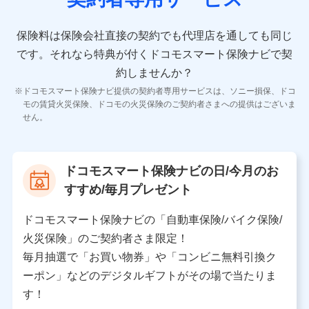
10.受託業務の 個人情報
受託業務の遂行およびこれらに準ずる業務の遂行のため
保険料は保険会社直接の契約でも代理店を通しても同じ
です。
それなら特典が付くドコモスマート保険ナビで契
11.マイカー通勤管理クラウド並びに法人向けASPサー
ビスに関してのお問い合わせ情報
約しませんか？
各種お問い合わせに対応するため
ドコモスマート保険ナビ提供の契約者専用サービスは、ソニー損保、ドコ
当社のサービスに関する情報提供や、皆様に有用なお知らせ
モの賃貸火災保険、ドコモの火災保険のご契約者さまへの提供はございま
をお送りするため
せん。
アンケートの送付のため
当社のサービスや媒体の運営改善に必要なデータを解析し、
分析するため
当社の対応品質向上やお問い合わせ内容の正確な把握のため
ドコモスマート保険ナビの日/今月のお
個人情報保護管理者の職名、連絡先
すすめ/毎月プレゼント
株式会社ドコモ・インシュアランス 営業部長
〒103-0013 東京都中央区日本橋人形町2-14-10 アー
ドコモスマート保険ナビの「自動車保険/バイク保険/
バンネット日本橋ビル 3F
火災保険」のご契約者さま限定！
株式会社ドコモ・インシュアランス
毎月抽選で「お買い物券」や「コンビニ無料引換ク
ーポン」などのデジタルギフトがその場で当たりま
個人情報の第三者提供について
す！
当社ではご本人の同意がある場合または法令に基づく場