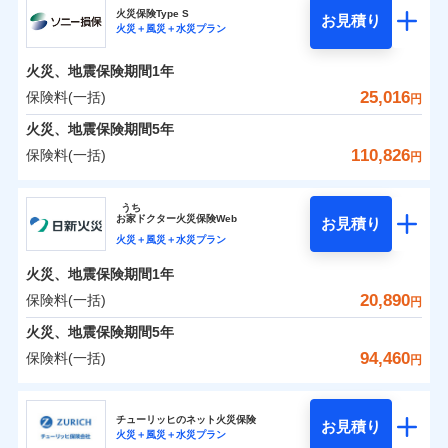
補償の範囲
？
03
POINT
ソニー損保の新ネット火災保険は、補償の組合せが自
火災保険Type S
お見積り
火災＋風災＋水災プラン
0
3,500
1,650
チューリッヒ保険会社のおすすめポイント
家財
円
由だから、必要な補償に絞って選べます。
円
円
火災
風災・雹（ひょ
しかも「地震上乗せ特約（全半損時のみ）」で、地震
落雷
う）災、雪災
火災、地震保険期間
1年
保険料（一括）内訳
01
火災
風災・雹（ひょ
POINT
破裂・爆発
の被害にも火災保険の保険金額に対して最大100％で備
落雷
う）災、雪災
25,016
保険料(一括)
円
破裂・爆発
えられます（一部損は対象外）。
水災
盗難
火災 1年
地震 1年
火災、地震保険期間
5年
ランキングをもっと見る
水濡れ
※1
水災
盗難
騒擾（じょう）
110,826
保険料(一括)
円
水濡れ
外部からの落下・
破損・汚損
イチオシ
02
POINT
補償の範囲
？
0
03
13,600
4,950
POINT
建物
円
円
円
騒擾（じょう）
飛来・衝突
ソニー損害保険株式会社
外部からの落下・
破損・汚損
うち
飛来・衝突
まさかのときも安心！全国の優良工務店とタッグを
お
家
ドクター火災保険Web
お見積り
0
4,100
1,650
ソニー損害保険株式会社のおすすめポイント
家財
円
組み、「高品質な修理」と「保険金のお支払」をワ
円
円
火災＋風災＋水災プラン
火災
風災・雹（ひょ
落雷
う）災、雪災
ンセットで提供する火災保険です。
火災、地震保険期間
1年
保険料（一括）内訳
01
補償内容
破裂・爆発
POINT
お客さまのニーズから補償を考え、設計することで
20,890
保険料(一括)
円
合理的な保険料を実現することができます。さらに
水災
盗難
火災 1年
地震 1年
火災、地震保険期間
5年
上半期
新規契約数ランキング
水濡れ
各種割引が充実！
免責金額（自己負
免責金額なし
※2
騒擾（じょう）
94,460
保険料(一括)
担額）
円
補償内容
大切な住まいを守るための各種サポート機能をご用
外部からの落下・
破損・汚損
イチオシ
02
POINT
0
14,152
4,950
建物
円
円
円
当社火災保険新規契約者数より算出[
年
飛来・衝突
月]（ドコモスマート保険
意、住宅トラブル応急サービス「すまいのサポート
日新火災海上保険株式会社
臨時費用
ナビ調べ）
24」、住まいをメンテナンスする際の無料の「リフ
火災、自然災害、盗難などトータルでカバーし、大
チューリッヒのネット火災保険
お見積り
損害防止費用
免責金額（自己負
火災＋風災＋水災プラン
免責金額なし
0
ォーム相談サービス」、「長期優良住宅の維持保全
4,264
1,650
日新火災海上保険株式会社のおすすめポイント
※1
家財
円
切な住まいをお守りします！
円
円