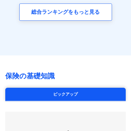
三井ダイレクト損害保険株式会社
全国の優良工務店とタッグを組み、「高品質な修理」
同意いただく必要があります。詳細について、以下をご確
ネット申込
募集文書番号
(https://www.mitsui-direct.co.jp/)
見積もりや保険会社とのご契約に先立ち、当社が提供する
認ください。
と「保険金のお支払」をワンセットで提供する火災保
総合ランキングをもっと見る
申込方法
郵送
ドコモスマート保険ナビの利用規約と個人情報の取扱いに
険です。補償の選択は自由自在で、お申込みはPC・ス
ドコモスマート保険ナビサービス利用規約
対面
同意いただく必要があります。詳細について、以下をご確
■生命保険
マホで24時間受付可能です。住宅トラブル応急サービ
当社による個人情報の取扱いについて（プライバシー
認ください。
アクサ生命保険株式会社
ス「すまいのサポート24」は水まわり、玄関カギの紛
ポリシー）
始期日
2024/10/01
（https://www.axa.co.jp/）
ドコモスマート保険ナビサービス利用規約
失、ハチの巣駆除等の住宅トラブルに対応していま
SBI生命保険株式会社（https://www.sbilife.co.jp/）
当社による個人情報の取扱いについて（プライバシー
す。さらに大切な住まいを守るための各種サポート機
※1損害割合が30%未満の場合は定率
FWD生命保険株式会社
ドコモスマート保険ナビ編集部の評価
ポリシー）
払、水災料率は最低リスク区分を適用
能をご用意。住まいをメンテナンスする際の無料の
（https://www.fwdlife.co.jp/）
※2失火見舞費用の取扱いはなし
「リフォーム相談サービス」、「長期優良住宅の維持
ソニー生命保険株式会社
※3水道管修理費用の取扱いはなし
チューリッヒのネット火災保険は
ダイレクト型でネッ
保全サポートサービス」をご提供しています。
（https://www.sonylife.co.jp）
説明事項
※4地震火災費用の取扱いはなし
ト完結のお手続き・リーズナブルな保険料
に加え、
火
SOMPOひまわり生命保険株式会社
保険の基礎知識
※5火災・風災等の事故により建物に
災に対する補償に加え、すべてのプランに盗難等がつ
（https://www.himawari-life.co.jp/）
損害が生じたとき、日新火災がご案内
いており、
社会問題などを考慮された幅広い補償が特
する修理業者（指定工務店）が建物の
第一ネオ生命保険株式会社
修理を行います。
長です。
失火見舞金など付帯される費用保険金も多
（https://neofirst.co.jp/）
ピックアップ
く、ダイレクトでありながら充実した補償が魅力で
大樹生命保険株式会社（https://www.taiju-
日新火災海上保険株式会社で
募集文書番号
life.co.jp）
お見積もり
す。
太陽生命保険株式会社（https://www.taiyo-
seimei.co.jp）
見積もりや保険会社とのご契約に先立ち、当社が提供する
チューリッヒ生命保険株式会社
ドコモスマート保険ナビの利用規約と個人情報の取扱いに