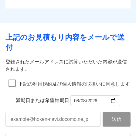
払込方法
お客さまのニーズから補償を考え、設計することで
水道管修理費用
※4
対面
口座振替
合理的な保険料を実現することができます。さらに
水災
盗難
地震火災費用
※5
銀行振込
上半期
新規契約数ランキング
水濡れ
各種割引が充実！
免責金額（自己負
始期日
2025/10/01
※1
免責金額なし
※1
騒擾（じょう）
担額）
補償内容
その他付帯される
大切な住まいを守るための各種サポート機能をご用
外部からの落下・
破損・汚損
一括払
イチオシ
02
修理付帯費用
POINT
費用の補償
当社火災保険新規契約者数より算出[
年
飛来・衝突
月]（ドコモスマート保険
意、住宅トラブル応急サービス「すまいのサポート
※1水災料率は最低リスク区分を適用
支払方法
年払い
上記のお見積もり内容をメールで送
臨時費用
ナビ調べ）
説明事項
※2雑危険（盗難を除く）および破汚
24」、住まいをメンテナンスする際の無料の「リフ
火災、自然災害、盗難などトータルでカバーし、大
月払い
損害防止費用
免責金額（自己負
損において、自己負担額5万円
インターネット割引
付
免責金額なし
ォーム相談サービス」、「長期優良住宅の維持保全
※1
切な住まいをお守りします！
担額）
残存物取片づけ費用
適用される割引
指定工務店割引
付帯される費用の
サポートサービス」をご提供します。
ネット申込
水まわりトラブル、カギ開け対応など「住まいのア
補償
募集文書番号
失火見舞費用
建築年割引
申込方法
郵送
登録されたメールアドレスに試算いただいた内容が送信
お家ドクター火災保険Web（すまいの保険）のお見
臨時費用
シスタンスサービス」が無料付帯
水道管修理費用
対面
されます。
積もり・お申込みはネットで完結！
損害防止費用
その他条件
指定工務店特約
補償の対象やお客さまの状況に応じたさまざまな割
※6
地震火災費用
上半期
新規契約数ランキング
ランキングをもっと見る
残存物取片づけ費用
付帯される費用保
引をご用意！
始期日
2026/08/01
険金
下記の利用規約及び個人情報の取扱いに同意します
失火見舞費用
すまいのサポート24
適用される割引
建築年割引
補償の範囲
？
03
POINT
当社火災保険新規契約者数より算出[
年
月]（ドコモスマート保険
水道管修理費用
リフォーム相談サービス
付帯サービス
※1破損・汚損の免責額5万円
ナビ調べ）
ドコモスマート保険ナビ編集部の評価
補償の範囲
付帯サービス
住まいの緊急かけつけサービス
地震火災費用
長期優良住宅の維持保全サポートサー
？
03
満期日または希望始期日
POINT
※2水まわりトラブル、カギ開け対
ビス
応、ガラス破損の場合に60分までの
火災
風災・雹（ひょ
簡易作業無料でご提供いたします。弊
保険証券の不発行に関する特約（500
クレジットカード
ソニー損保の新ネット火災保険は、補償の組合せが
適用される割引
落雷
う）災、雪災
社提携業者にて24時間365日受付。受
円）
クレジットカード
コンビニ払い
火災
補償内容
風災・雹（ひょ
破裂・爆発
自由だから、必要な補償に絞って選べます。
払込方法
付後、専門業者が対応に向かいます。
落雷
コンビニ払い
う）災、雪災
説明事項
口座振替
払込方法
ガラス破損の対応時間は9時～20時と
しかも、「地震上乗せ特約（全半損時のみ）」で、
破裂・爆発
その他条件
住まいのアシスタンスサービス
※2
口座振替
水災
銀行振込
盗難
なります。