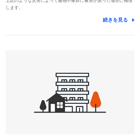
上記のような災害によって建物や家財に被害があった場合に補償
関する情報を提供し、金融商品等の契約を勧奨するため、ま
します。
た維持管理等の委託業務遂行のため、またそれらに付帯、関
連する当社および提携会社のサービスを案内、提供するため
続きを見る
（なお、当社は複数の保険会社と取引があり、取得した個人
情報を取引のある他の保険会社の商品・サービスをご提案す
るために利用させていただくことがあります。）
上記に係る連絡・手続き・管理等付帯業務を行うため
3.セミナー募集サイトから取得した個人情報
各種セミナーの案内、開催のため
上記に係る連絡・手続き・管理等付帯業務を行うため
4.家族・友達紹介にて取得した個人情報
被紹介者への連絡、及び当社と取引のあるもしくは委託を受
けている保険会社・提携会社の保険その他に関する情報を提
供し、金融商品等の契約を勧奨するため
アンケートやキャンペーン等の実施のため
上記に係る連絡・手続き・管理等付帯業務を行うため
5.通話録音にて取得する情報