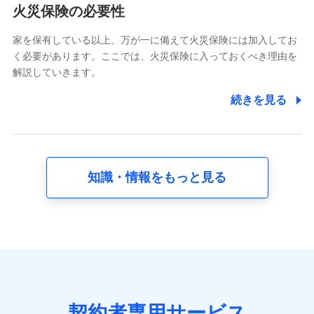
電話対応の品質向上およびお問合せ内容の正確な把握のため
火災保険の必要性
家を保有している以上、万が一に備えて火災保険には加入してお
6.採用応募者の個人情報
く必要があります。ここでは、火災保険に入っておくべき理由を
採用選考および入社手続を実施するため
解説していきます。
7.社員（従業者）の個人情報
続きを見る
人事･勤怠･健康・労務等の管理、給与支給、福利厚生・採用
退職関連処理等の各種手続きのため、当社と従業員または従
業員同士の連絡のため
知識・情報をもっと見る
8.取引先個人情報
取引先としての選定業務、営業情報の提供業務、契約締結手
続き業務、取引管理業務、およびこれらに準ずる業務の遂行
のため
9.お問い合わせ情報
各種お問い合わせに対応するため
契約者専用サービス