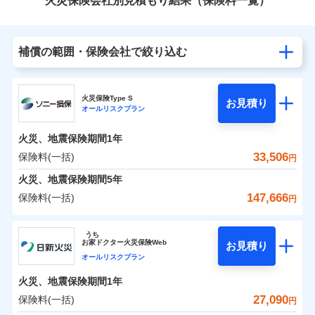
火災保険会社別見積もり結果（保険料一覧）
補償の範囲・保険会社で絞り込む
火災保険Type S
お見積り
オールリスクプラン
火災、地震保険期間
1年
33,506
保険料(一括)
円
火災、地震保険期間
5年
147,666
保険料(一括)
円
ソニー損害保険株式会社
うち
お
家
ドクター火災保険Web
お見積り
ソニー損害保険株式会社のおすすめポイント
オールリスクプラン
火災、地震保険期間
1年
保険料（一括）内訳
01
POINT
27,090
保険料(一括)
円