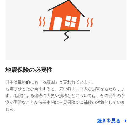
（https://www.zurichlife.co.jp/）
同意いただく必要があります。詳細について、以下をご確
東京海上日動あんしん生命保険株式会社
チューリッヒ保険会社で
認ください。
ドコモスマート保険ナビ編集部の評価
（https://www.tmn-anshin.co.jp/）
お見積もり
ドコモスマート保険ナビサービス利用規約
なないろ生命保険株式会社
（https://www.nanairolife.co.jp/）
当社による個人情報の取扱いについて（プライバシー
チューリッヒ保険会社の
全国の優良工務店とタッグを組み、「高品質な修理」
ポリシー）
日本生命保険相互会社
詳細を見る
と「保険金のお支払」をワンセットで提供する火災保
（https://www.nissay.co.jp）
険です。補償の選択は自由自在で、お申込みはPC・ス
はなさく生命保険株式会社
マホで24時間受付可能です。住宅トラブル応急サービ
見積もりや保険会社とのご契約に先立ち、当社が提供する
（https://www.life8739.co.jp/）
ドコモスマート保険ナビの利用規約と個人情報の取扱いに
ス「すまいのサポート24」は水まわり、玄関カギの紛
マニュライフ生命保険株式会社
同意いただく必要があります。詳細について、以下をご確
失、ハチの巣駆除等の住宅トラブルに対応していま
（https://www.manulife.co.jp/）
地震保険の必要性
認ください。
す。さらに大切な住まいを守るための各種サポート機
三井住友海上あいおい生命保険株式会社
ドコモスマート保険ナビサービス利用規約
能をご用意。住まいをメンテナンスする際の無料の
（https://www.msa-life.co.jp/）
日本は世界的にも「地震国」と言われています。
メットライフ生命株式会社
当社による個人情報の取扱いについて（プライバシー
「リフォーム相談サービス」、「長期優良住宅の維持
地震はひとたび発生すると、広い範囲に巨大な損害をもたらしま
(https://www.metlife.co.jp/)
ポリシー）
保全サポートサービス」をご提供しています。
す。地震による建物の火災や損壊などについては、その発生の予
メディケア生命保険株式会社
測が困難なことから基本的に火災保険では補償の対象としていま
（https://www.medicarelife.com/）
せん。
■少額短期保険
続きを見る
株式会社アシロ少額短期保険
日新火災海上保険株式会社で
(https://kailash.co.jp/)