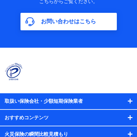
こちらからご覧ください。
保険加入の目的、保険商品の内容、保険料、保険料のお支払
方法、車のメーカーや走行距離などの情報、建物の構造や築
年数などの情報、ペットの種類や年齢などの情報などが含ま
お問い合わせはこちら
れます。
【共同して利用する者の範囲】
当社
株式会社NTTドコモ
【利用する者の利用目的】
当社又は株式会社NTTドコモが提供する保険関連サービスに
おけるユーザ登録受付および管理のため
当社又は株式会社NTTドコモと取引のあるもしくは委託を受
けている保険会社・提携会社の保険その他に関する情報を提
供するため、また維持管理等の委託業務遂行のため、またそ
れらに付帯、関連する当社、株式会社NTTドコモおよび提携
会社のサービスを案内、提供するため
取扱い保険会社・少額短期保険業者
（各サービスで取得したサービス利用履歴、ウェブサイトの
閲覧履歴、購買履歴、ご契約内容等のパーソナルデータを分
おすすめコンテンツ
析して、お客さまの趣味・嗜好・傾向に応じたサービス・商
品等に関するご提案や広告の配信等を行うことがありま
す。）
火災保険の瞬間比較見積もり
各種セミナーの開催のため