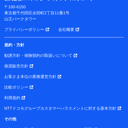
ります。
〒100-6150
※ dポイントクラブ会員ではないお客さま（2019年12
東京都千代田区永田町2丁目11番1号
月11日以降、一度もdポイントクラブ会員であったこと
山王パークタワー
がないお客さまに限る）に関する、2019年12月10日以
前に取得した個人データは、こちら の利用目的の範囲内
プライバシーポリシー
会社概要
に限って共同利用します。
規約・方針
当社は株式会社NTTドコモ・フィナンシャルグループ
との間で、以下のとおり個人データを共同利用しま
勧誘方針・保険契約の取扱いについて
す。
推奨販売方針
【共同して利用される利用データの項目】
当社または株式会社NTTドコモ・フィナンシャルグルー
お客さま本位の業務運営方針
プがサービス提供等を通じて取得した、以下の情報など
比較ポリシー
の個人データ
基本情報
利用規約
氏名、電話番号、メールアドレス、お客さまの識別子、属
NTTドコモグループカスタマーハラスメントに対する基本方針
性、連絡先、dポイントサービスのご利用に関する情報。例
として、dポイントカード番号、性別、年齢、家族構成、住
その他
所、dポイント残高、dポイント利用履歴などが含まれます。
利用情報