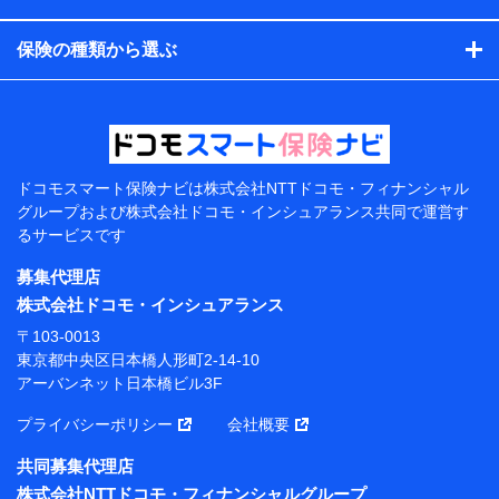
コンサルティングサービスの実施のため
アンケートやキャンペーン等の実施のため
保険の種類から選ぶ
上記に係る案内・手続き・管理等付帯業務を行うため
【当該個人データの管理について責任を有する者の名
称・住所・代表者名】
当該個人データを取り扱う各共同利用者（詳細は次のと
おり）
ドコモスマート保険ナビは
株式会社NTTドコモ・フィナンシャル
東京都千代田区永田町2丁目11番1号 山王パークタワー
グループおよび
株式会社ドコモ・インシュアランス共同で
運営す
株式会社NTTドコモ 代表取締役社長 前田 義晃
るサービスです
東京都中央区日本橋人形町2-14-10 アーバンネット日
募集代理店
本橋ビル 3F
株式会社ドコモ・インシュアランス
株式会社ドコモ・インシュアランス 代表取締役社
〒103-0013
長 吉村 忠義
東京都中央区日本橋人形町2-14-10
アーバンネット日本橋ビル3F
※ 当社および株式会社NTTドコモは、お客さまの情報
を利用させていただくにあたっては、「NTTドコモ パー
プライバシーポリシー
会社概要
ソナルデータ憲章」に定める行動原則を順守します 。
※ パーソナルデータダッシュボードの「第三者提供の
共同募集代理店
管理」の設定状態にかかわらず、共同利用する場合があ
株式会社NTTドコモ・フィナンシャルグループ