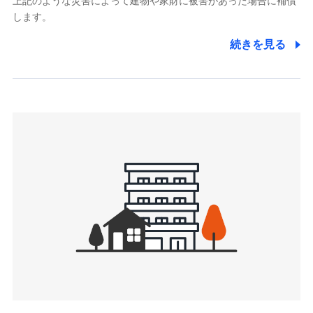
上記のような災害によって建物や家財に被害があった場合に補償
関する情報を提供し、金融商品等の契約を勧奨するため、ま
します。
た維持管理等の委託業務遂行のため、またそれらに付帯、関
連する当社および提携会社のサービスを案内、提供するため
続きを見る
（なお、当社は複数の保険会社と取引があり、取得した個人
情報を取引のある他の保険会社の商品・サービスをご提案す
るために利用させていただくことがあります。）
上記に係る連絡・手続き・管理等付帯業務を行うため
3.セミナー募集サイトから取得した個人情報
各種セミナーの案内、開催のため
上記に係る連絡・手続き・管理等付帯業務を行うため
4.家族・友達紹介にて取得した個人情報
被紹介者への連絡、及び当社と取引のあるもしくは委託を受
けている保険会社・提携会社の保険その他に関する情報を提
供し、金融商品等の契約を勧奨するため
アンケートやキャンペーン等の実施のため
上記に係る連絡・手続き・管理等付帯業務を行うため
5.通話録音にて取得する情報