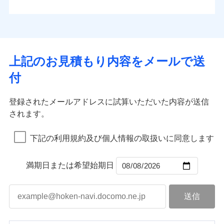
払込方法
お客さまのニーズから補償を考え、設計することで
水道管修理費用
※4
対面
口座振替
合理的な保険料を実現することができます。さらに
水災
盗難
地震火災費用
※5
銀行振込
上半期
新規契約数ランキング
水濡れ
各種割引が充実！
免責金額（自己負
始期日
2025/10/01
※1
免責金額なし
※1
騒擾（じょう）
担額）
補償内容
その他付帯される
大切な住まいを守るための各種サポート機能をご用
外部からの落下・
破損・汚損
一括払
イチオシ
02
修理付帯費用
POINT
費用の補償
当社火災保険新規契約者数より算出[
年
飛来・衝突
月]（ドコモスマート保険
意、住宅トラブル応急サービス「すまいのサポート
※1水災料率は最低リスク区分を適用
支払方法
年払い
上記のお見積もり内容をメールで送
臨時費用
ナビ調べ）
説明事項
※2雑危険（盗難を除く）および破汚
24」、住まいをメンテナンスする際の無料の「リフ
火災、自然災害、盗難などトータルでカバーし、大
月払い
損害防止費用
免責金額（自己負
損において、自己負担額5万円
インターネット割引
付
免責金額なし
ォーム相談サービス」、「長期優良住宅の維持保全
※1
切な住まいをお守りします！
担額）
残存物取片づけ費用
適用される割引
指定工務店割引
付帯される費用の
サポートサービス」をご提供します。
ネット申込
水まわりトラブル、カギ開け対応など「住まいのア
補償
募集文書番号
失火見舞費用
建築年割引
申込方法
郵送
登録されたメールアドレスに試算いただいた内容が送信
お家ドクター火災保険Web（すまいの保険）のお見
臨時費用
シスタンスサービス」が無料付帯
水道管修理費用
対面
されます。
積もり・お申込みはネットで完結！
損害防止費用
その他条件
指定工務店特約
補償の対象やお客さまの状況に応じたさまざまな割
※6
地震火災費用
上半期
新規契約数ランキング
ランキングをもっと見る
残存物取片づけ費用
付帯される費用保
引をご用意！
始期日
2026/08/01
険金
下記の利用規約及び個人情報の取扱いに同意します
失火見舞費用
すまいのサポート24
適用される割引
建築年割引
補償の範囲
？
03
POINT
当社火災保険新規契約者数より算出[
年
月]（ドコモスマート保険
水道管修理費用
リフォーム相談サービス
付帯サービス
※1破損・汚損の免責額5万円
ナビ調べ）
ドコモスマート保険ナビ編集部の評価
補償の範囲
付帯サービス
住まいの緊急かけつけサービス
地震火災費用
長期優良住宅の維持保全サポートサー
？
03
満期日または希望始期日
POINT
※2水まわりトラブル、カギ開け対
ビス
応、ガラス破損の場合に60分までの
火災
風災・雹（ひょ
簡易作業無料でご提供いたします。弊
保険証券の不発行に関する特約（500
クレジットカード
ソニー損保の新ネット火災保険は、補償の組合せが
適用される割引
落雷
う）災、雪災
社提携業者にて24時間365日受付。受
円）
クレジットカード
コンビニ払い
火災
補償内容
風災・雹（ひょ
破裂・爆発
自由だから、必要な補償に絞って選べます。
払込方法
付後、専門業者が対応に向かいます。
落雷
コンビニ払い
う）災、雪災
説明事項
口座振替
払込方法
ガラス破損の対応時間は9時～20時と
しかも、「地震上乗せ特約（全半損時のみ）」で、
破裂・爆発
その他条件
住まいのアシスタンスサービス
※2
口座振替
水災
銀行振込
盗難
なります。