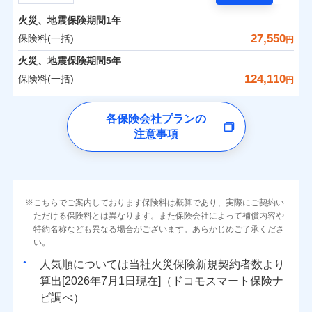
担額）
残存物取片づけ費用
付帯される費用の
サポートサービス」をご提供します。
水まわりトラブル、カギ開け対応など「住まいのア
補償
火災、地震保険期間
1年
失火見舞費用
保険料（一括）内訳
01
POINT
お家ドクター火災保険Web（すまいの保険）のお見
臨時費用
シスタンスサービス」が無料付帯
水道管修理費用
27,550
保険料(一括)
円
積もり・お申込みはネットで完結！
損害防止費用
補償の対象やお客さまの状況に応じたさまざまな割
地震火災費用
火災 1年
地震 1年
火災、地震保険期間
5年
上半期
新規契約数ランキング
ランキングをもっと見る
残存物取片づけ費用
付帯される費用保
引をご用意！
124,110
保険料(一括)
険金
円
失火見舞費用
適用される割引
建築年割引
イチオシ
02
POINT
補償の範囲
0
9,170
4,950
？
03
建物
円
POINT
円
円
当社火災保険新規契約者数より算出[
年
月]（ドコモスマート保険
水道管修理費用
チューリッヒ保険会社
ナビ調べ）
補償の範囲
付帯サービス
住まいの緊急かけつけサービス
地震火災費用
？
03
POINT
各保険会社プランの
ソニー損保の新ネット火災保険は、補償の組合せが自
注意事項
0
4,100
1,650
チューリッヒ保険会社のおすすめポイント
家財
円
由だから、必要な補償に絞って選べます。
円
円
火災
風災・雹（ひょ
保険証券の不発行に関する特約（500
クレジットカード
適用される割引
しかも「地震上乗せ特約（全半損時のみ）」で、地震
落雷
う）災、雪災
円）
コンビニ払い
保険料（一括）内訳
01
火災
補償内容
風災・雹（ひょ
POINT
破裂・爆発
払込方法
の被害にも火災保険の保険金額に対して最大100％で備
落雷
う）災、雪災
口座振替
破裂・爆発
えられます（一部損は対象外）。
その他条件
住まいのアシスタンスサービス
※2
水災
銀行振込
盗難
火災 1年
地震 1年
こちらでご案内しております保険料は概算であり、実際にご契約い
ランキングをもっと見る
水濡れ
免責金額（自己負
免責金額なし
ただける保険料とは異なります。また保険会社によって補償内容や
水災
※2
盗難
騒擾（じょう）
WEB見積もり+メールアドレス登録後
担額）
一括払
水濡れ
外部からの落下・
特約名称なども異なる場合がございます。あらかじめご了承くださ
破損・汚損
イチオシ
02
POINT
から4営業日+1日以降、お客さまが決
補償の範囲
？
0
03
16,000
4,950
POINT
建物
円
円
円
備考
騒擾（じょう）
飛来・衝突
支払方法
い。
年払い
済した時点で保険のお申し込みと完了
外部からの落下・
破損・汚損
臨時費用
となります。
月払い
飛来・衝突
まさかのときも安心！全国の優良工務店とタッグを
人気順については当社
新規契約者数より
損害防止費用
0
4,950
1,650
家財
円
組み、「高品質な修理」と「保険金のお支払」をワ
円
円
算出[
年
月
日現在]（ドコモスマート保険ナ
火災
風災・雹（ひょ
残存物取片づけ費用
付帯される費用保
ネット申込
クレジットカード
※3
落雷
う）災、雪災
ンセットで提供する火災保険です。
ビ調べ）
険金
失火見舞費用
※3
補償内容
破裂・爆発
申込方法
郵送
コンビニ払い