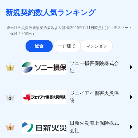
月払い
当社による個人情報の取扱いについて（プライバシー
失、ハチの巣駆除等の住宅トラブルに対応していま
インターネット割引
(https://www.aig.co.jp/sonpo)
5万円 建物が築15年以上または建築
チューリッヒのネット火災保険は
ダイレクト型でネッ
募集文書番号
ポリシー）
す。さらに大切な住まいを守るための各種サポート機
新規契約数人気ランキング
年不明の場合、風災・雹（ひょう）
ＳＢＩ損害保険株式会社
適用される割引
指定工務店割引
ト完結のお手続き・リーズナブルな保険料
に加え、
火
ネット申込
災・雪災の自己負担額は5万円
能をご用意。住まいをメンテナンスする際の無料の
(https://www.sbisonpo.co.jp/)
建築年割引
災に対する補償に加え、すべてのプランに盗難等がつ
申込方法
※2失火見舞費用の取扱いはなし
郵送
「リフォーム相談サービス」、「長期優良住宅の維持
ジェイアイ傷害火災保険株式会社
当社火災保険新規契約者数より算出[2026年7月1日時点]（ドコモスマート
いており、
社会問題などを考慮された幅広い補償が特
※3水道管修理費用の取扱いはなし
対面
保全サポートサービス」をご提供しています。
(https://www.jihoken.co.jp/)
その他条件
指定工務店特約
保険ナビ調べ）
※5
説明事項
（破損・汚損等危険補償特約で補償対
長です。
失火見舞金など付帯される費用保険金も多
ソニー損害保険株式会社
象となる場合があります。）
く、ダイレクトでありながら充実した補償が魅力で
始期日
2026/08/01
総合
一戸建て
マンション
(https://www.sonysonpo.co.jp/)
※4地震火災費用の取扱いはなし
すまいのサポート24
ドコモスマート保険ナビ編集部の評価
す。
※5火災・風災等の事故により建物に
損害保険ジャパン株式会社 (https://www.sompo-
リフォーム相談サービス
付帯サービス
※1盗難、水濡れ、騒擾（じょう）、
損害が生じたとき、日新火災がご案内
japan.co.jp/)
長期優良住宅の維持保全サポートサー
ソニー損害保険株式会
外部からの落下・飛来・衝突は自動付
する修理業者（指定工務店）が建物の
ソニー損保の新ネット火災保険は、補償の組合せが
ＳＯＭＰＯダイレクト損害保険株式会社
日新火災海上保険株式会社で
ビス
帯です。
修理を行います。
社
自由だから、必要な補償に絞って選べます。
(https://www.sompo-direct.co.jp/)
お見積もり
※2水まわりトラブル、カギ開け対
チューリッヒ保険会社 (https://www.zurich.co.jp/)
応、ガラス破損の場合に60分までの
クレジットカード
しかも、「地震上乗せ特約（全半損時のみ）」で、
募集文書番号
チューリッヒ保険会社で
東京海上日動火災保険株式会社
簡易作業無料でご提供いたします。弊
コンビニ払い
地震の被害にも最大100％で備えられます。
見積もりや保険会社とのご契約に先立ち、当社が提供する
お見積もり
払込方法
社提携業者にて24時間365日受付。受
ジェイアイ傷害火災保
(https://www.tokiomarine-nichido.co.jp/)
説明事項
口座振替
ドコモスマート保険ナビの利用規約と個人情報の取扱いに
付後、専門業者が対応に向かいます。
日新火災海上保険株式会社
険
銀行振込
ガラス破損の対応時間は9時～20時と
同意いただく必要があります。詳細について、以下をご確
チューリッヒ保険会社の
(https://www.nisshinfire.co.jp/)
なります。
認ください。
詳細を見る
ペット＆ファミリー損害保険株式会社
※3クレジットカード会社の分割払い
一括払
ドコモスマート保険ナビサービス利用規約
(https://www.petfamilyins.co.jp/)
が可能なことがあります。詳しくは各
日新火災海上保険株式
ソニー損害保険株式会社で
支払方法
年払い
ドコモスマート保険ナビ編集部の評価
三井住友海上火災保険株式会社 (https://www.ms-
当社による個人情報の取扱いについて（プライバシー
クレジットカード会社にご確認くださ
見積もりや保険会社とのご契約に先立ち、当社が提供する
お見積もり
会社
月払い
い。
ins.com/)
ポリシー）
ドコモスマート保険ナビの利用規約と個人情報の取扱いに