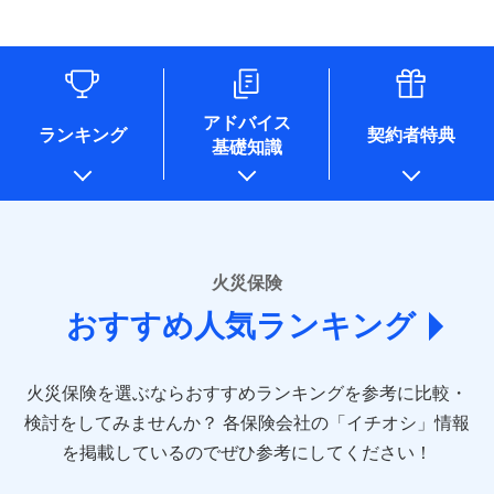
す。
連する当社および提携会社のサービスを案内、提供するため
象となる場合があります。）
水道管修理費用
リフォーム相談サービス
ドコモスマート保険ナビ編集部の評価
（なお、当社は複数の保険会社と取引があり、取得した個人
付帯サービス
※1破損・汚損の免責額5万円
※5地震火災費用の取扱いはなし
付帯サービス
住まいの緊急かけつけサービス
地震火災費用
長期優良住宅の維持保全サポートサー
情報を取引のある他の保険会社の商品・サービスをご提案す
※2水まわりトラブル、カギ開け対
※6火災・風災等の事故により建物に
ビス
るために利用させていただくことがあります。）
応、ガラス破損の場合に60分までの
損害が生じたとき、日新火災がご案内
ソニー損保の新ネット火災保険は、補償の組合せが
各種セミナーの開催のため
簡易作業無料でご提供いたします。弊
保険証券の不発行に関する特約（500
クレジットカード
する修理業者（指定工務店）が建物の
適用される割引
自由だから、必要な補償に絞って選べます。
コンサルティングサービスの実施のため
社提携業者にて24時間365日受付。受
円）
クレジットカード
修理を行います。
コンビニ払い
アドバイス
補償内容
チューリッヒ保険会社で
アンケートやキャンペーン等の実施のため
払込方法
付後、専門業者が対応に向かいます。
ランキング
契約者特典
しかも、「地震上乗せ特約（全半損時のみ）」で、
コンビニ払い
説明事項
口座振替
基礎知識
上記に係る案内・手続き・管理等付帯業務を行うため
お見積もり
払込方法
ガラス破損の対応時間は9時～20時と
その他条件
住まいのアシスタンスサービス
地震の被害にも最大100％で備えられます。
※2
募集文書番号
口座振替
銀行振込
* 当社が委託を受けている保険会社の情報は、保険会社
なります。
免責金額（自己負
銀行振込
※3クレジットカード会社の分割払い
のホームページに掲載しておりますので、ご確認くださ
チューリッヒ保険会社の
免責金額なし
WEB見積もり+メールアドレス登録後
担額）
が可能なことがあります。詳しくは各
一括払
詳細を見る
い。
から4営業日+1日以降、お客さまが決
クレジットカード会社にご確認くださ
備考
一括払
支払方法
年払い
済した時点で保険のお申し込みと完了
い。
臨時費用
支払方法
年払い
■損害保険
となります。
月払い
火災保険
見積もりや保険会社とのご契約に先立ち、当社が提供する
ソニー損害保険株式会社で
損害防止費用
月払い
あいおいニッセイ同和損害保険株式会社
募集文書番号
ドコモスマート保険ナビの利用規約と個人情報の取扱いに
お見積もり
ドコモスマート保険ナビ編集部の評価
残存物取片づけ費用
付帯される費用保
おすすめ人気ランキング
(https://www.aioinissaydowa.co.jp/)
ネット申込
クレジットカード
※3
同意いただく必要があります。詳細について、以下をご確
険金
失火見舞費用
ネット申込
アクサ損害保険株式会社 (https://www.axa-
※2
申込方法
郵送
コンビニ払い
認ください。
払込方法
direct.co.jp/)
水道管修理費用
申込方法
郵送
※3
全国の優良工務店とタッグを組み、「高品質な修理」
見積もりや保険会社とのご契約に先立ち、当社が提供する
対面
口座振替
ドコモスマート保険ナビサービス利用規約
火災保険を選ぶならおすすめランキングを参考に比較・
アニコム損害保険株式会社 (https://www.anicom-
地震火災費用
対面
ドコモスマート保険ナビの利用規約と個人情報の取扱いに
※4
と「保険金のお支払」をワンセットで提供する火災保
銀行振込
当社による個人情報の取扱いについて（プライバシー
sompo.co.jp/)
同意いただく必要があります。詳細について、以下をご確
検討をしてみませんか？
始期日
2025/10/01
各保険会社の「イチオシ」情報
険です。補償の選択は自由自在で、お申込みはPC・ス
ポリシー）
東京海上ダイレクト損害保険株式会社
その他付帯される
認ください。
始期日
2024/10/01
一括払
マホで24時間受付可能です。住宅トラブル応急サービ
を掲載しているのでぜひ参考にしてください！
修理付帯費用
ドコモスマート保険ナビ編集部の評価
費用の補償
(https://www.e-design.net/)
説明事項
※1水災料率は最低リスク区分を適用
支払方法
ドコモスマート保険ナビサービス利用規約
年払い
ス「すまいのサポート24」は水まわり、玄関カギの紛
AIG損害保険株式会社
※1破損・汚損、水ぬれは自己負担額