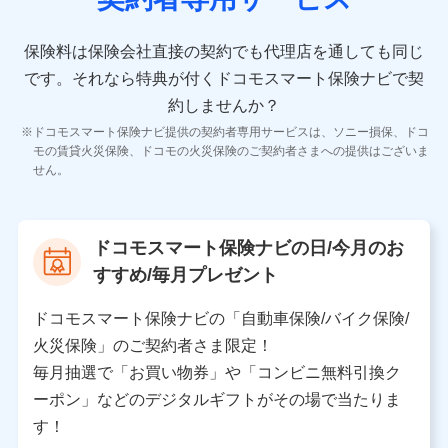
10.受託業務の 個人情報
受託業務の遂行およびこれらに準ずる業務の遂行のため
保険料は保険会社直接の契約でも代理店を通しても同じ
です。
それなら特典が付くドコモスマート保険ナビで契
11.マイカー通勤管理クラウド並びに法人向けASPサー
ビスに関してのお問い合わせ情報
約しませんか？
各種お問い合わせに対応するため
ドコモスマート保険ナビ提供の契約者専用サービスは、ソニー損保、ドコ
当社のサービスに関する情報提供や、皆様に有用なお知らせ
モの賃貸火災保険、ドコモの火災保険のご契約者さまへの提供はございま
をお送りするため
せん。
アンケートの送付のため
当社のサービスや媒体の運営改善に必要なデータを解析し、
分析するため
当社の対応品質向上やお問い合わせ内容の正確な把握のため
ドコモスマート保険ナビの日/今月のお
個人情報保護管理者の職名、連絡先
すすめ/毎月プレゼント
株式会社ドコモ・インシュアランス 営業部長
〒103-0013 東京都中央区日本橋人形町2-14-10 アー
ドコモスマート保険ナビの「自動車保険/バイク保険/
バンネット日本橋ビル 3F
火災保険」のご契約者さま限定！
株式会社ドコモ・インシュアランス
毎月抽選で「お買い物券」や「コンビニ無料引換ク
ーポン」などのデジタルギフトがその場で当たりま
個人情報の第三者提供について
す！
当社ではご本人の同意がある場合または法令に基づく場