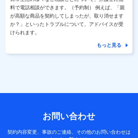
利用情報
料で電話相談ができます。（予約制） 例えば、「親
当社又は株式会社NTTドコモが提供する各種サービスなどの
ご契約・ご利用などに関する情報。例として、当社又は株式
が高額な商品を契約してしまったが、取り消せます
会社NTTドコモが提供する各種サービスのご契約状態・ご利
か？」といったトラブルについて、アドバイスが受
用履歴インターネット利用時の行動に関する情報、アプリケ
ーション利用時の行動に関する情報、購入されたサービスや
けられます。
商品の名称・購入場所・決済に関する情報、アンケートの回
答に関する情報などが含まれます。
もっと見る
保険関連サービス情報
当社又は株式会社NTTドコモが提供する保険関連サービスに
関して取得し、又は保有する情報。例として、見積請求受付
時、資料請求受付時又はユーザー登録受付時に提供いただい
た情報（氏名、住所、生年月日、性別、保険契約者と被保険
者の関係、保険加入の目的、保険商品の内容、保険料、保険
料のお支払方法、車のメーカーや走行距離などの情報、建物
の構造や築年数などの情報、ペットの種類や年齢など）及び
お客様との応対記録 （お客様に提示した比較見積の試算結
果情報、メールマガジンを提供した際のメール内容や送信履
歴の情報及び保険の更改案内等を提供した際のメール内容や
送信履歴などの情報）が含まれます。
お問い合わせ
保険契約情報
当社又は株式会社NTTドコモが取得し、又は保有する保険契
約に関する情報。例として、保険契約者及び被保険者の氏
契約内容変更、事故のご連絡、その他のお問い合わせは
名、住所、生年月日、性別、保険契約者と被保険者の関係、