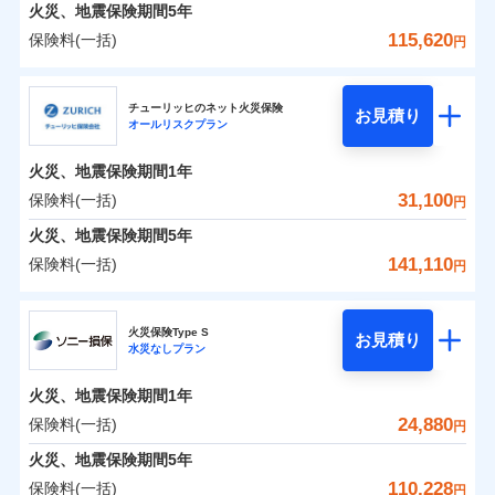
火災 1年
地震 1年
火災、地震保険期間
5年
115,620
保険料(一括)
円
0
17,482
4,950
建物
円
円
円
日新火災海上保険株式会社
チューリッヒのネット火災保険
お見積り
オールリスクプラン
0
7,019
1,650
日新火災海上保険株式会社のおすすめポイント
家財
円
円
円
火災、地震保険期間
1年
保険料（一括）内訳
01
POINT
31,100
保険料(一括)
円
火災 1年
地震 1年
火災、地震保険期間
5年
141,110
保険料(一括)
円
イチオシ
02
POINT
0
13,390
4,950
建物
円
円
円
チューリッヒ保険会社
ソニー損保の新ネット火災保険は、補償の組合せが自
火災保険Type S
お見積り
水災なしプラン
0
5,650
1,650
チューリッヒ保険会社のおすすめポイント
家財
円
由だから、必要な補償に絞って選べます。
円
円
しかも「地震上乗せ特約（全半損時のみ）」で、地震
火災、地震保険期間
1年
保険料（一括）内訳
01
POINT
の被害にも火災保険の保険金額に対して最大100％で備
24,880
保険料(一括)
円
えられます（一部損は対象外）。
火災 1年
地震 1年
火災、地震保険期間
5年
110,228
保険料(一括)
円