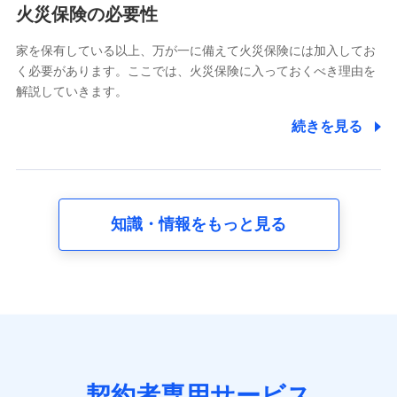
電話対応の品質向上およびお問合せ内容の正確な把握のため
火災保険の必要性
家を保有している以上、万が一に備えて火災保険には加入してお
6.採用応募者の個人情報
く必要があります。ここでは、火災保険に入っておくべき理由を
採用選考および入社手続を実施するため
解説していきます。
7.社員（従業者）の個人情報
続きを見る
人事･勤怠･健康・労務等の管理、給与支給、福利厚生・採用
退職関連処理等の各種手続きのため、当社と従業員または従
業員同士の連絡のため
知識・情報をもっと見る
8.取引先個人情報
取引先としての選定業務、営業情報の提供業務、契約締結手
続き業務、取引管理業務、およびこれらに準ずる業務の遂行
のため
9.お問い合わせ情報
各種お問い合わせに対応するため
契約者専用サービス