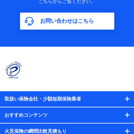
こちらからご覧ください。
保険加入の目的、保険商品の内容、保険料、保険料のお支払
方法、車のメーカーや走行距離などの情報、建物の構造や築
年数などの情報、ペットの種類や年齢などの情報などが含ま
お問い合わせはこちら
れます。
【共同して利用する者の範囲】
当社
株式会社NTTドコモ
【利用する者の利用目的】
当社又は株式会社NTTドコモが提供する保険関連サービスに
おけるユーザ登録受付および管理のため
当社又は株式会社NTTドコモと取引のあるもしくは委託を受
けている保険会社・提携会社の保険その他に関する情報を提
供するため、また維持管理等の委託業務遂行のため、またそ
れらに付帯、関連する当社、株式会社NTTドコモおよび提携
会社のサービスを案内、提供するため
取扱い保険会社・少額短期保険業者
（各サービスで取得したサービス利用履歴、ウェブサイトの
閲覧履歴、購買履歴、ご契約内容等のパーソナルデータを分
おすすめコンテンツ
析して、お客さまの趣味・嗜好・傾向に応じたサービス・商
品等に関するご提案や広告の配信等を行うことがありま
す。）
火災保険の瞬間比較見積もり
各種セミナーの開催のため