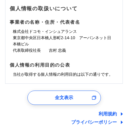
地震の被害にも最大100％で備えられます。
ランキングをもっと見る
水濡れ
免責金額（自己負
銀行振込
※3クレジットカード会社の分割払い
※1
免責金額なし
水災
※1
盗難
騒擾（じょう）
個人情報の取扱いについて
WEB見積もり+メールアドレス登録後
担額）
が可能なことがあります。詳しくは各
一括払
水濡れ
外部からの落下・
破損・汚損
から4営業日+1日以降、お客さまが決
※1
クレジットカード会社にご確認くださ
備考
騒擾（じょう）
一括払
飛来・衝突
支払方法
年払い
済した時点で保険のお申し込みと完了
外部からの落下・
破損・汚損
い。
事業者の名称・住所・代表者名
臨時費用
支払方法
年払い
となります。
月払い
飛来・衝突
損害防止費用
月払い
株式会社ドコモ・インシュアランス
ソニー損害保険株式会社で
募集文書番号
残存物取片づけ費用
付帯される費用保
ネット申込
クレジットカード
東京都中央区日本橋人形町2-14-10 アーバンネット日
※3
お見積もり
険金
失火見舞費用
ネット申込
※2
補償内容
申込方法
本橋ビル
郵送
コンビニ払い
払込方法
水道管修理費用
申込方法
郵送
※3
代表取締役社長 吉村 忠義
対面
口座振替
見積もりや保険会社とのご契約に先立ち、当社が提供する
地震火災費用
対面
※4
銀行振込
上半期
新規契約数ランキング
免責金額（自己負
ドコモスマート保険ナビの利用規約と個人情報の取扱いに
始期日
2025/10/01
免責金額なし
個人情報の利用目的の公表
担額）
同意いただく必要があります。詳細について、以下をご確
補償内容
その他付帯される
始期日
2024/10/01
一括払
修理付帯費用
ドコモスマート保険ナビ編集部の評価
費用の補償
認ください。
当社火災保険新規契約者数より算出[
当社が取得する個人情報の利用目的は以下の通りです。
年
月]（ドコモスマート保険
※1雑危険（盗難を除く）および破汚
支払方法
年払い
説明事項
臨時費用
ナビ調べ）
損において、自己負担額5万円
※1損害割合が30%未満の場合は定率
ドコモスマート保険ナビサービス利用規約
月払い
損害防止費用
免責金額（自己負
インターネット割引
払、水災料率は最低リスク区分を適用
チューリッヒのネット火災保険は
ダイレクト型でネッ
1.見積請求受付時、資料請求受付時、ユーザー登録受
免責金額なし
当社による個人情報の取扱いについて（プライバシー
担額）
※2破損・汚損、水ぬれは自己負担額
残存物取片づけ費用
適用される割引
指定工務店割引
付時
付帯される費用の
募集文書番号
ト完結のお手続き・リーズナブルな保険料
に加え、
火
ポリシー）
ネット申込
全文表示
5万円 建物が築15年以上または建築
補償
失火見舞費用
建築年割引
災に対する補償に加え、すべてのプランに盗難等がつ
ユーザー登録受付および、管理のため
申込方法
年不明の場合、風災・雹（ひょう）
郵送
臨時費用
水道管修理費用
郵便、電話、およびＥメール等により、当社と取引のあるも
いており、
社会問題などを考慮された幅広い補償が特
災・雪災の自己負担額は5万円
対面
損害防止費用
しくは委託を受けている保険会社・提携会社の保険その他に
その他条件
指定工務店特約
※5
利用規約
地震火災費用
※3失火見舞費用の取扱いはなし
長です。
失火見舞金など付帯される費用保険金も多
ランキングをもっと見る
関する情報を提供し、金融商品等の契約を勧奨するため、ま
残存物取片づけ費用
付帯される費用保
説明事項
※4水道管修理費用の取扱いはなし
プライバシーポリシー
く、ダイレクトでありながら充実した補償が魅力で
始期日
2026/08/01
た維持管理等の委託業務遂行のため、またそれらに付帯、関
険金
（破損・汚損等危険補償特約で補償対
失火見舞費用
すまいのサポート24
適用される割引
建築年割引