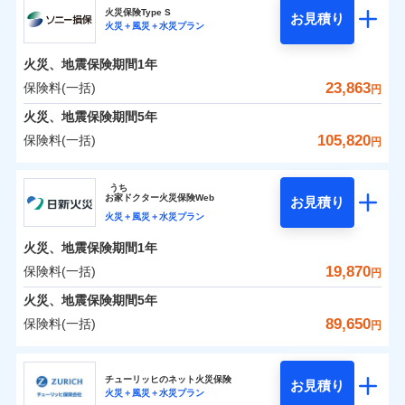
補償の範囲
？
03
POINT
ソニー損保の新ネット火災保険は、補償の組合せが自
火災保険Type S
お見積り
火災＋風災＋水災プラン
0
3,500
1,650
チューリッヒ保険会社のおすすめポイント
家財
円
由だから、必要な補償に絞って選べます。
円
円
火災
風災・雹（ひょ
しかも「地震上乗せ特約（全半損時のみ）」で、地震
落雷
う）災、雪災
火災、地震保険期間
1年
保険料（一括）内訳
01
火災
風災・雹（ひょ
POINT
破裂・爆発
の被害にも火災保険の保険金額に対して最大100％で備
落雷
う）災、雪災
23,863
保険料(一括)
円
破裂・爆発
えられます（一部損は対象外）。
水災
盗難
火災 1年
地震 1年
火災、地震保険期間
5年
ランキングをもっと見る
水濡れ
※1
水災
盗難
騒擾（じょう）
105,820
保険料(一括)
円
水濡れ
外部からの落下・
破損・汚損
イチオシ
02
POINT
補償の範囲
？
0
03
13,600
4,950
POINT
建物
円
円
円
騒擾（じょう）
飛来・衝突
ソニー損害保険株式会社
外部からの落下・
破損・汚損
うち
飛来・衝突
まさかのときも安心！全国の優良工務店とタッグを
お
家
ドクター火災保険Web
お見積り
0
4,100
1,650
ソニー損害保険株式会社のおすすめポイント
家財
円
組み、「高品質な修理」と「保険金のお支払」をワ
円
円
火災＋風災＋水災プラン
火災
風災・雹（ひょ
落雷
う）災、雪災
ンセットで提供する火災保険です。
火災、地震保険期間
1年
保険料（一括）内訳
01
補償内容
破裂・爆発
POINT
お客さまのニーズから補償を考え、設計することで
19,870
保険料(一括)
円
合理的な保険料を実現することができます。さらに
水災
盗難
火災 1年
地震 1年
火災、地震保険期間
5年
上半期
新規契約数ランキング
水濡れ
各種割引が充実！
免責金額（自己負
免責金額なし
※2
騒擾（じょう）
89,650
保険料(一括)
担額）
円
補償内容
大切な住まいを守るための各種サポート機能をご用
外部からの落下・
破損・汚損
イチオシ
02
POINT
0
12,999
4,950
建物
円
円
円
当社火災保険新規契約者数より算出[
年
飛来・衝突
月]（ドコモスマート保険
意、住宅トラブル応急サービス「すまいのサポート
日新火災海上保険株式会社
臨時費用
ナビ調べ）
24」、住まいをメンテナンスする際の無料の「リフ
火災、自然災害、盗難などトータルでカバーし、大
チューリッヒのネット火災保険
お見積り
損害防止費用
免責金額（自己負
火災＋風災＋水災プラン
免責金額なし
0
ォーム相談サービス」、「長期優良住宅の維持保全
4,264
1,650
日新火災海上保険株式会社のおすすめポイント
※1
家財
円
切な住まいをお守りします！
円
円