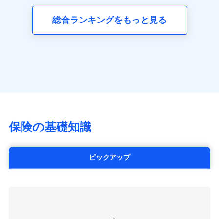
三井ダイレクト損害保険株式会社
全国の優良工務店とタッグを組み、「高品質な修理」
同意いただく必要があります。詳細について、以下をご確
ネット申込
募集文書番号
(https://www.mitsui-direct.co.jp/)
見積もりや保険会社とのご契約に先立ち、当社が提供する
認ください。
と「保険金のお支払」をワンセットで提供する火災保
総合ランキングをもっと見る
申込方法
郵送
ドコモスマート保険ナビの利用規約と個人情報の取扱いに
険です。補償の選択は自由自在で、お申込みはPC・ス
ドコモスマート保険ナビサービス利用規約
対面
同意いただく必要があります。詳細について、以下をご確
■生命保険
マホで24時間受付可能です。住宅トラブル応急サービ
当社による個人情報の取扱いについて（プライバシー
認ください。
アクサ生命保険株式会社
ス「すまいのサポート24」は水まわり、玄関カギの紛
ポリシー）
始期日
2024/10/01
（https://www.axa.co.jp/）
ドコモスマート保険ナビサービス利用規約
失、ハチの巣駆除等の住宅トラブルに対応していま
SBI生命保険株式会社（https://www.sbilife.co.jp/）
当社による個人情報の取扱いについて（プライバシー
す。さらに大切な住まいを守るための各種サポート機
※1損害割合が30%未満の場合は定率
FWD生命保険株式会社
ドコモスマート保険ナビ編集部の評価
ポリシー）
払、水災料率は最低リスク区分を適用
能をご用意。住まいをメンテナンスする際の無料の
（https://www.fwdlife.co.jp/）
※2失火見舞費用の取扱いはなし
「リフォーム相談サービス」、「長期優良住宅の維持
ソニー生命保険株式会社
※3水道管修理費用の取扱いはなし
チューリッヒのネット火災保険は
ダイレクト型でネッ
保全サポートサービス」をご提供しています。
（https://www.sonylife.co.jp）
説明事項
※4地震火災費用の取扱いはなし
ト完結のお手続き・リーズナブルな保険料
に加え、
火
SOMPOひまわり生命保険株式会社
保険の基礎知識
※5火災・風災等の事故により建物に
災に対する補償に加え、すべてのプランに盗難等がつ
（https://www.himawari-life.co.jp/）
損害が生じたとき、日新火災がご案内
いており、
社会問題などを考慮された幅広い補償が特
する修理業者（指定工務店）が建物の
第一ネオ生命保険株式会社
修理を行います。
長です。
失火見舞金など付帯される費用保険金も多
（https://neofirst.co.jp/）
ピックアップ
く、ダイレクトでありながら充実した補償が魅力で
大樹生命保険株式会社（https://www.taiju-
日新火災海上保険株式会社で
募集文書番号
life.co.jp）
お見積もり
す。
太陽生命保険株式会社（https://www.taiyo-
seimei.co.jp）
見積もりや保険会社とのご契約に先立ち、当社が提供する
チューリッヒ生命保険株式会社
ドコモスマート保険ナビの利用規約と個人情報の取扱いに