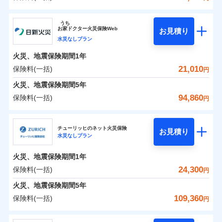
イチオシ
02
POINT
補償の範囲
？
0
03
17,650
4,950
POINT
建物
円
円
円
ソニー損害保険株式会社
うち
まさかのときも安心！全国の優良工務店とタッグを
お
家
ドクター火災保険Web
お見積り
0
6,850
1,650
ソニー損害保険株式会社のおすすめポイント
家財
円
組み、「高品質な修理」と「保険金のお支払」をワ
円
円
水災なしプラン
火災
風災・雹（ひょ
落雷
う）災、雪災
ンセットで提供する火災保険です。
火災、地震保険期間
1年
保険料（一括）内訳
01
破裂・爆発
POINT
お客さまのニーズから補償を考え、設計することで
21,010
保険料(一括)
円
合理的な保険料を実現することができます。さらに
水災
盗難
火災 1年
地震 1年
火災、地震保険期間
5年
水濡れ
各種割引が充実！
※1
騒擾（じょう）
94,860
保険料(一括)
円
大切な住まいを守るための各種サポート機能をご用
外部からの落下・
破損・汚損
イチオシ
02
POINT
0
13,628
4,950
建物
円
円
円
飛来・衝突
意、住宅トラブル応急サービス「すまいのサポート
日新火災海上保険株式会社
24」、住まいをメンテナンスする際の無料の「リフ
火災、自然災害、盗難などトータルでカバーし、大
チューリッヒのネット火災保険
お見積り
水災なしプラン
0
ォーム相談サービス」、「長期優良住宅の維持保全
4,652
1,650
日新火災海上保険株式会社のおすすめポイント
家財
円
切な住まいをお守りします！
円
円
サポートサービス」をご提供します。
水まわりトラブル、カギ開け対応など「住まいのア
火災、地震保険期間
1年
保険料（一括）内訳
01
POINT
お家ドクター火災保険Web（すまいの保険）のお見
シスタンスサービス」が無料付帯
24,300
保険料(一括)
円
積もり・お申込みはネットで完結！
補償の対象やお客さまの状況に応じたさまざまな割
火災 1年
地震 1年
火災、地震保険期間
5年
上半期
新規契約数ランキング
引をご用意！
109,360
保険料(一括)
円
イチオシ
02
POINT
補償の範囲
0
10,910
4,950
？
03
建物
円
POINT
円
円
当社火災保険新規契約者数より算出[
年
月]（ドコモスマート保険
チューリッヒ保険会社
ナビ調べ）