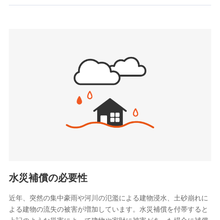
お見積もり
SBIいきいき少額短期保険会社 (https://www.i-
sedai.com/)
見積もりや保険会社とのご契約に先立ち、当社が提供する
SBIペット少額短期保険株式会社
ドコモスマート保険ナビの利用規約と個人情報の取扱いに
(https://www.sbipet-ssi.co.jp/)
同意いただく必要があります。詳細について、以下をご確
SBIリスタ少額短期保険会社
認ください。
(https://www.jishin.co.jp/)
スマートプラス少額短期保険株式会社
ドコモスマート保険ナビサービス利用規約
（https://www.smartplus-insurance.com/）
当社による個人情報の取扱いについて（プライバシー
チューリッヒ少額短期保険株式会社
ポリシー）
(https://www.zurichssi.co.jp/)
Tokio Marine X少額短期保険株式会社
(https://www.tokiomarine-x.co.jp/)
ペットメディカルサポート株式会社
(https://pshoken.co.jp/)
リトルファミリー少額短期保険株式会社
(https://www.littlefamily-ssi.com/)
水災補償の必要性
2.共同募集を行う代理店から受領する個人情報
近年、突然の集中豪雨や河川の氾濫による建物浸水、土砂崩れに
よる建物の流失の被害が増加しています。水災補償を付帯すると
郵便、電話、およびＥメール等により、当社と取引のあるも
しくは委託を受けている保険会社・提携会社の保険その他に