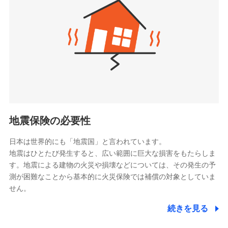
（https://www.zurichlife.co.jp/）
同意いただく必要があります。詳細について、以下をご確
東京海上日動あんしん生命保険株式会社
チューリッヒ保険会社で
認ください。
ドコモスマート保険ナビ編集部の評価
（https://www.tmn-anshin.co.jp/）
お見積もり
ドコモスマート保険ナビサービス利用規約
なないろ生命保険株式会社
（https://www.nanairolife.co.jp/）
当社による個人情報の取扱いについて（プライバシー
チューリッヒ保険会社の
全国の優良工務店とタッグを組み、「高品質な修理」
ポリシー）
日本生命保険相互会社
詳細を見る
と「保険金のお支払」をワンセットで提供する火災保
（https://www.nissay.co.jp）
険です。補償の選択は自由自在で、お申込みはPC・ス
はなさく生命保険株式会社
マホで24時間受付可能です。住宅トラブル応急サービ
見積もりや保険会社とのご契約に先立ち、当社が提供する
（https://www.life8739.co.jp/）
ドコモスマート保険ナビの利用規約と個人情報の取扱いに
ス「すまいのサポート24」は水まわり、玄関カギの紛
マニュライフ生命保険株式会社
同意いただく必要があります。詳細について、以下をご確
失、ハチの巣駆除等の住宅トラブルに対応していま
（https://www.manulife.co.jp/）
地震保険の必要性
認ください。
す。さらに大切な住まいを守るための各種サポート機
三井住友海上あいおい生命保険株式会社
ドコモスマート保険ナビサービス利用規約
能をご用意。住まいをメンテナンスする際の無料の
（https://www.msa-life.co.jp/）
日本は世界的にも「地震国」と言われています。
メットライフ生命株式会社
当社による個人情報の取扱いについて（プライバシー
「リフォーム相談サービス」、「長期優良住宅の維持
地震はひとたび発生すると、広い範囲に巨大な損害をもたらしま
(https://www.metlife.co.jp/)
ポリシー）
保全サポートサービス」をご提供しています。
す。地震による建物の火災や損壊などについては、その発生の予
メディケア生命保険株式会社
測が困難なことから基本的に火災保険では補償の対象としていま
（https://www.medicarelife.com/）
せん。
■少額短期保険
続きを見る
株式会社アシロ少額短期保険
日新火災海上保険株式会社で
(https://kailash.co.jp/)