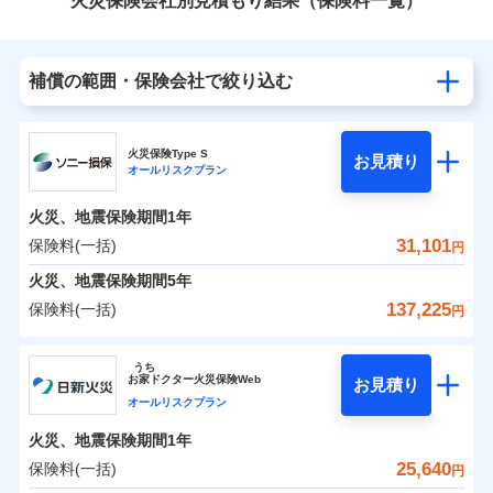
火災保険会社別見積もり結果（保険料一覧）
補償の範囲・保険会社で絞り込む
火災保険Type S
お見積り
オールリスクプラン
火災、地震保険期間
1年
31,101
保険料(一括)
円
火災、地震保険期間
5年
137,225
保険料(一括)
円
ソニー損害保険株式会社
うち
お
家
ドクター火災保険Web
お見積り
ソニー損害保険株式会社のおすすめポイント
オールリスクプラン
火災、地震保険期間
1年
保険料（一括）内訳
01
POINT
25,640
保険料(一括)
円