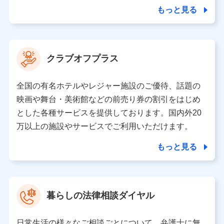
合を除き、第三者に提供いたしません。
もっと見る
業務の委託
当社は利用目的の達成に必要な範囲内において個人情報
クラブオフプラス
の取り扱いの全部または一部を委託する場合がありま
す。
全国の有名ホテルやレジャー施設のご優待、話題の
個人データの共同利用
映画や舞台・美術館などの前売り券の割引をはじめ
とした各種サービスを提供しております。国内外20
当社は株式会社NTTドコモとの間で、以下のとおり個
人データを共同利用します。
万以上の施設やサービスでご利用いただけます。
【共同して利用される利用データの項目】
もっと見る
当社又は株式会社NTTドコモがサービス提供等を通じて
取得した、以下の情報などの個人データ
基本情報
氏名、電話番号、メールアドレス、お客さまの識別子、属
暮らしの法律相談ダイヤル
性、連絡先、dポイントサービスのご利用に関する情報。例
として、dポイントカード番号、性別、年齢、家族構成、住
所、dポイント残高、dポイント利用履歴などが含まれます。
日常生活の様々なご相談ごとについて、弁護士に無