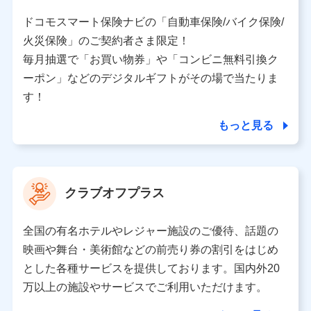
株式会社ドコモ・インシュアランス 営業部長
〒103-0013 東京都中央区日本橋人形町2-14-10 アー
ドコモスマート保険ナビの「自動車保険/バイク保険/
バンネット日本橋ビル 3F
火災保険」のご契約者さま限定！
株式会社ドコモ・インシュアランス
毎月抽選で「お買い物券」や「コンビニ無料引換ク
ーポン」などのデジタルギフトがその場で当たりま
個人情報の第三者提供について
す！
当社ではご本人の同意がある場合または法令に基づく場
合を除き、第三者に提供いたしません。
もっと見る
業務の委託
当社は利用目的の達成に必要な範囲内において個人情報
クラブオフプラス
の取り扱いの全部または一部を委託する場合がありま
す。
全国の有名ホテルやレジャー施設のご優待、話題の
個人データの共同利用
映画や舞台・美術館などの前売り券の割引をはじめ
とした各種サービスを提供しております。国内外20
当社は株式会社NTTドコモとの間で、以下のとおり個
人データを共同利用します。
万以上の施設やサービスでご利用いただけます。
【共同して利用される利用データの項目】