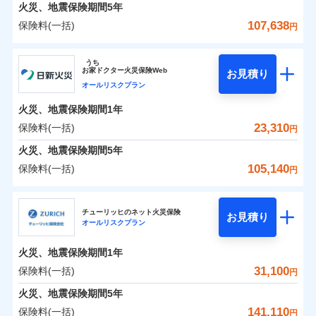
火災 1年
地震 1年
火災、地震保険期間
5年
107,638
保険料(一括)
円
0
14,378
4,950
建物
円
円
円
ジェイアイ傷害火災保険株式会社
うち
お
家
ドクター火災保険Web
お見積り
0
7,019
1,650
ジェイアイ傷害火災保険株式会社のおすすめポイ
家財
円
円
円
オールリスクプラン
ント
火災、地震保険期間
1年
保険料（一括）内訳
23,310
保険料(一括)
01
POINT
円
火災、地震保険期間
5年
火災 1年
地震 1年
105,140
保険料(一括)
円
イチオシ
02
POINT
日新火災海上保険株式会社
0
11,460
4,950
建物
円
円
円
ソニー損保の新ネット火災保険は、補償の組合せが自
チューリッヒのネット火災保険
お見積り
オールリスクプラン
日新火災海上保険株式会社のおすすめポイント
由だから、必要な補償に絞って選べます。
0
5,250
1,650
家財
円
円
円
しかも「地震上乗せ特約（全半損時のみ）」で、地震
火災、地震保険期間
1年
保険料（一括）内訳
01
POINT
の被害にも火災保険の保険金額に対して最大100％で備
31,100
保険料(一括)
円
えられます（一部損は対象外）。
火災 1年
地震 1年
火災、地震保険期間
5年
141,110
保険料(一括)
円