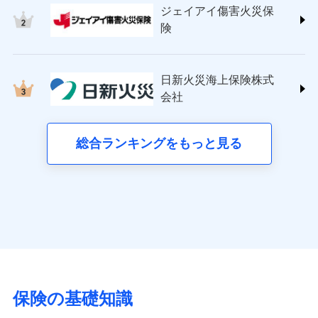
コンビニ払い
ドコモスマート保険ナビサービス利用規約
ドコモスマート保険ナビの利用規約と個人情報の取扱いに
払込方法
社提携業者にて24時間365日受付。受
ジェイアイ傷害火災保
(https://www.tokiomarine-nichido.co.jp/)
険です。補償の選択は自由自在で、お申込みはPC・ス
説明事項
ドコモスマート保険ナビサービス利用規約
口座振替
始期日
2026/01/01
同意いただく必要があります。詳細について、以下をご確
当社による個人情報の取扱いについて（プライバシー
付後、専門業者が対応に向かいます。
日新火災海上保険株式会社
険
マホで24時間受付可能です。住宅トラブル応急サービ
当社による個人情報の取扱いについて（プライバシー
銀行振込
ガラス破損の対応時間は9時～20時と
認ください。
ポリシー）
(https://www.nisshinfire.co.jp/)
ス「すまいのサポート24」は水まわり、玄関カギの紛
ポリシー）
なります。
※1損害割合が30%未満の場合は定率
ペット＆ファミリー損害保険株式会社
ドコモスマート保険ナビサービス利用規約
※3クレジットカード会社の分割払い
失、ハチの巣駆除等の住宅トラブルに対応していま
一括払
払、水災料率は最も水災リスクが低い
(https://www.petfamilyins.co.jp/)
当社による個人情報の取扱いについて（プライバシー
が可能なことがあります。詳しくは各
日新火災海上保険株式
水災等地を適用
す。さらに大切な住まいを守るための各種サポート機
支払方法
年払い
説明事項
三井住友海上火災保険株式会社 (https://www.ms-
クレジットカード会社にご確認くださ
ポリシー）
※2水道管修理費用の取扱いはなし
会社
能をご用意。住まいをメンテナンスする際の無料の
月払い
い。
ins.com/)
※3一括払・年払のみ、コンビニ・ペ
「リフォーム相談サービス」、「長期優良住宅の維持
三井ダイレクト損害保険株式会社
イジー（番号通知方式）
ネット申込
保全サポートサービス」をご提供しています。
募集文書番号
(https://www.mitsui-direct.co.jp/)
総合ランキングをもっと見る
申込方法
郵送
募集文書番号
対面
■生命保険
アクサ生命保険株式会社
始期日
2024/10/01
（https://www.axa.co.jp/）
日新火災海上保険株式会社で
SBI生命保険株式会社（https://www.sbilife.co.jp/）
※1損害割合が30%未満の場合は定率
お見積もり
FWD生命保険株式会社
ドコモスマート保険ナビ編集部の評価
払、水災料率は最低リスク区分を適用
（https://www.fwdlife.co.jp/）
ドコモスマート保険ナビ編集部の評価
※2失火見舞費用の取扱いはなし
ソニー生命保険株式会社
※3水道管修理費用の取扱いはなし
見積もりや保険会社とのご契約に先立ち、当社が提供する
チューリッヒのネット火災保険は
ダイレクト型でネッ
（https://www.sonylife.co.jp）
説明事項
※4地震火災費用の取扱いはなし
ドコモスマート保険ナビの利用規約と個人情報の取扱いに
登記物件の火災保険をお申込みの方におすすめ！登記
ト完結のお手続き・リーズナブルな保険料
に加え、
火
SOMPOひまわり生命保険株式会社
保険の基礎知識
※5火災・風災等の事故により建物に
同意いただく必要があります。詳細について、以下をご確
情報の自動照合によるリアルタイム契約を実現！書類
災に対する補償に加え、すべてのプランに盗難等がつ
（https://www.himawari-life.co.jp/）
損害が生じたとき、日新火災がご案内
認ください。