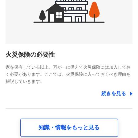
被紹介者への連絡、及び当社と取引のあるもしくは委託を受
けている保険会社・提携会社の保険その他に関する情報を提
供し、金融商品等の契約を勧奨するため
アンケートやキャンペーン等の実施のため
上記に係る連絡・手続き・管理等付帯業務を行うため
5.通話録音にて取得する情報
電話対応の品質向上およびお問合せ内容の正確な把握のため
火災保険の必要性
家を保有している以上、万が一に備えて火災保険には加入してお
6.採用応募者の個人情報
く必要があります。ここでは、火災保険に入っておくべき理由を
採用選考および入社手続を実施するため
解説していきます。
7.社員（従業者）の個人情報
続きを見る
人事･勤怠･健康・労務等の管理、給与支給、福利厚生・採用
退職関連処理等の各種手続きのため、当社と従業員または従
業員同士の連絡のため
知識・情報をもっと見る
8.取引先個人情報
取引先としての選定業務、営業情報の提供業務、契約締結手