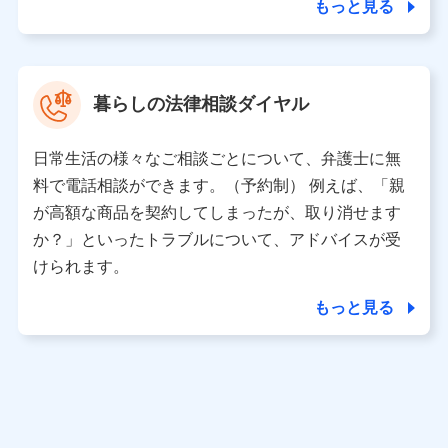
もっと見る
当社又は株式会社NTTドコモがサービス提供等を通じて
取得した、以下の情報などの個人データ
基本情報
氏名、電話番号、メールアドレス、お客さまの識別子、属
暮らしの法律相談ダイヤル
性、連絡先、dポイントサービスのご利用に関する情報。例
として、dポイントカード番号、性別、年齢、家族構成、住
所、dポイント残高、dポイント利用履歴などが含まれます。
日常生活の様々なご相談ごとについて、弁護士に無
利用情報
料で電話相談ができます。（予約制） 例えば、「親
当社又は株式会社NTTドコモが提供する各種サービスなどの
ご契約・ご利用などに関する情報。例として、当社又は株式
が高額な商品を契約してしまったが、取り消せます
会社NTTドコモが提供する各種サービスのご契約状態・ご利
か？」といったトラブルについて、アドバイスが受
用履歴インターネット利用時の行動に関する情報、アプリケ
ーション利用時の行動に関する情報、購入されたサービスや
けられます。
商品の名称・購入場所・決済に関する情報、アンケートの回
答に関する情報などが含まれます。
もっと見る
保険関連サービス情報
当社又は株式会社NTTドコモが提供する保険関連サービスに
関して取得し、又は保有する情報。例として、見積請求受付
時、資料請求受付時又はユーザー登録受付時に提供いただい
た情報（氏名、住所、生年月日、性別、保険契約者と被保険
者の関係、保険加入の目的、保険商品の内容、保険料、保険
料のお支払方法、車のメーカーや走行距離などの情報、建物