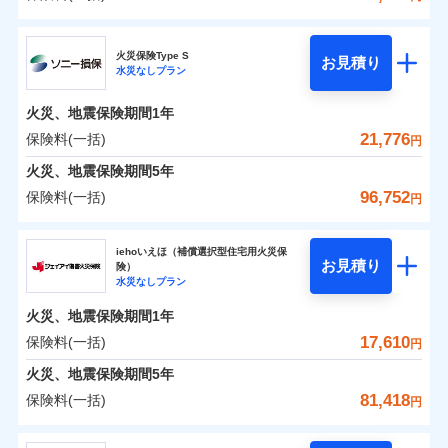
補償の範囲
？
0
03
11,060
4,950
POINT
建物
円
円
円
チューリッヒ保険会社
イチオシ
02
POINT
火災保険Type S
お見積り
水災なしプラン
0
5,650
1,650
チューリッヒ保険会社のおすすめポイント
家財
お客様ご自身により、ウェブサイトでお手続きを完
円
円
円
火災
風災・雹（ひょ
了された場合、10％のインターネット割引が適用！
落雷
う）災、雪災
火災、地震保険期間
1年
保険料（一括）内訳
01
破裂・爆発
POINT
（地震保険を除きます。）
21,776
保険料(一括)
円
減らしたコストをお客さまに還元
水災
盗難
火災 1年
地震 1年
火災、地震保険期間
5年
水濡れ
自分に必要な補償を選べる、だから保険料にムダが
※1
騒擾（じょう）
96,752
保険料(一括)
円
ない！
外部からの落下・
破損・汚損
イチオシ
02
POINT
0
17,650
4,950
建物
円
円
円
飛来・衝突
ソニー損害保険株式会社
地震保険もセットOK！
iehoいえほ（補償選択型住宅用火災保
まさかのときも安心！全国の優良工務店とタッグを
「iehoいえほ」（補償選択型住宅用火災保険）
お見積り
険）
0
6,850
1,650
ソニー損害保険株式会社のおすすめポイント
家財
円
組み、「高品質な修理」と「保険金のお支払」をワ
円
円
水災なしプラン
ンセットで提供する火災保険です。
火災、地震保険期間
1年
保険料（一括）内訳
01
POINT
補償の範囲
？
03
POINT
お客さまのニーズから補償を考え、設計することで
17,610
保険料(一括)
円
合理的な保険料を実現することができます。さらに
火災 1年
地震 1年
火災、地震保険期間
5年
上半期
新規契約数ランキング
各種割引が充実！
81,418
保険料(一括)
火災
風災・雹（ひょ
円
大切な住まいを守るための各種サポート機能をご用
イチオシ
落雷
う）災、雪災
02
POINT
0
10,524
4,950
建物
円
円
円
当社火災保険新規契約者数より算出[
年
月]（ドコモスマート保険
破裂・爆発
意、住宅トラブル応急サービス「すまいのサポート
ジェイアイ傷害火災保険株式会社
ナビ調べ）