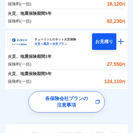
お家ドクター火災保険Web（すまいの保険）のお見
シスタンスサービス」が無料付帯
飛来・衝突
インターネット割引
保険料（一括）内訳
18,120
保険料(一括)
01
POINT
円
対面
積もり・お申込みはネットで完結！
その他条件
住まいのアシスタンスサービス
※2
補償の対象やお客さまの状況に応じたさまざまな割
火災、地震保険期間
5年
ランキングをもっと見る
水まわりサービス（24時間サポー
免責金額（自己負
引をご用意！
始期日
2025/10/01
免責金額なし
火災 1年
※2
地震 1年
82,230
保険料(一括)
WEB見積もり+メールアドレス登録後
ト）
円
担額）
イチオシ
02
POINT
から4営業日+1日以降、お客さまが決
補償の範囲
？
03
POINT
カギあけサービス（24時間サポー
備考
※1水災料率は最低リスク区分を適用
日新火災海上保険株式会社
済した時点で保険のお申し込みと完了
付帯サービス
0
7,910
4,950
ト）
建物
円
臨時費用
円
円
補償の範囲
説明事項
※2雑危険（盗難を除く）および破汚
？
03
POINT
となります。
ソニー損保の新ネット火災保険は、補償の組合せが自
チューリッヒのネット火災保険
お見積り
キャッシュレス・リペアサービス
損において、自己負担額5万円
損害防止費用
火災＋風災＋水災プラン
日新火災海上保険株式会社のおすすめポイント
由だから、必要な補償に絞って選べます。
上半期
新規契約数ランキング
火災
風災・雹（ひょ
気象災害アラート
残存物取片づけ費用
付帯される費用保
クレジットカード
※3
0
3,400
1,650
家財
円
円
円
しかも「地震上乗せ特約（全半損時のみ）」で、地震
落雷
う）災、雪災
募集文書番号
険金
火災、地震保険期間
1年
失火見舞費用
保険料（一括）内訳
※3
01
補償内容
火災
風災・雹（ひょ
POINT
破裂・爆発
コンビニ払い
の被害にも火災保険の保険金額に対して最大100％で備
払込方法
当社火災保険新規契約者数より算出[
※保険料は下の場合の築年月で計算し
年
月]（ドコモスマート保険
落雷
う）災、雪災
水道管修理費用
27,550
保険料(一括)
※4
円
口座振替
破裂・爆発
えられます（一部損は対象外）。
ています。
ナビ調べ）
水災
地震火災費用
盗難
※5
銀行振込
火災 1年
新築：2026年1月
地震 1年
火災、地震保険期間
5年
水濡れ
備考
免責金額（自己負
築5年：2021年1月
免責金額なし
※1
水災
盗難
騒擾（じょう）
124,110
保険料(一括)
担額）
円
その他付帯される
築10年：2016年1月
水濡れ
外部からの落下・
破損・汚損
一括払
修理付帯費用
補償の範囲
？
0
03
7,420
4,950
POINT
建物
円
円
円
費用の補償
騒擾（じょう）
飛来・衝突
築15年：2011年1月
チューリッヒ保険会社
イチオシ
支払方法
年払い
02
POINT
外部からの落下・
破損・汚損
臨時費用
ドコモスマート保険ナビ編集部の評価
各保険会社プランの
飛来・衝突
月払い
損害防止費用
インターネット割引
クレジットカード
注意事項
0
4,100
1,650
チューリッヒ保険会社のおすすめポイント
家財
お客様ご自身により、ウェブサイトでお手続きを完
円
円
円
ランキングをもっと見る
火災
風災・雹（ひょ
残存物取片づけ費用
適用される割引
指定工務店割引
付帯される費用の
コンビニ払い
※4
ソニー損保の新ネット火災保険は、補償の組合せが
ネット申込
了された場合、10％のインターネット割引が適用！
落雷
う）災、雪災
払込方法
補償
失火見舞費用
建築年割引
保険料（一括）内訳
口座振替
01
破裂・爆発
POINT
自由だから、必要な補償に絞って選べます。
申込方法
郵送
（地震保険を除きます。）
水道管修理費用
銀行振込
対面
しかも、「地震上乗せ特約（全半損時のみ）」で、
減らしたコストをお客さまに還元
その他条件
指定工務店特約
※6
水災
地震火災費用
盗難