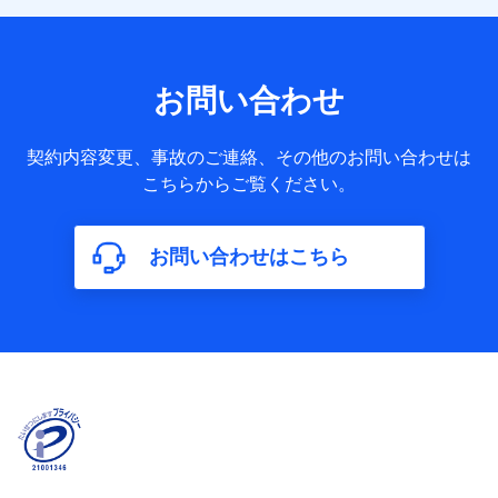
の構造や築年数などの情報、ペットの種類や年齢など）及び
お客様との応対記録 （お客様に提示した比較見積の試算結
果情報、メールマガジンを提供した際のメール内容や送信履
歴の情報及び保険の更改案内等を提供した際のメール内容や
送信履歴などの情報）が含まれます。
お問い合わせ
保険契約情報
当社又は株式会社NTTドコモが取得し、又は保有する保険契
約に関する情報。例として、保険契約者及び被保険者の氏
契約内容変更、事故のご連絡、その他のお問い合わせは
名、住所、生年月日、性別、保険契約者と被保険者の関係、
こちらからご覧ください。
保険加入の目的、保険商品の内容、保険料、保険料のお支払
方法、車のメーカーや走行距離などの情報、建物の構造や築
年数などの情報、ペットの種類や年齢などの情報などが含ま
お問い合わせはこちら
れます。
【共同して利用する者の範囲】
当社
株式会社NTTドコモ
【利用する者の利用目的】
当社又は株式会社NTTドコモが提供する保険関連サービスに
おけるユーザ登録受付および管理のため
当社又は株式会社NTTドコモと取引のあるもしくは委託を受
けている保険会社・提携会社の保険その他に関する情報を提