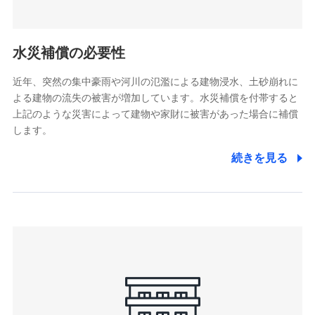
(https://pshoken.co.jp/)
リトルファミリー少額短期保険株式会社
(https://www.littlefamily-ssi.com/)
水災補償の必要性
2.共同募集を行う代理店から受領する個人情報
近年、突然の集中豪雨や河川の氾濫による建物浸水、土砂崩れに
よる建物の流失の被害が増加しています。水災補償を付帯すると
郵便、電話、およびＥメール等により、当社と取引のあるも
しくは委託を受けている保険会社・提携会社の保険その他に
上記のような災害によって建物や家財に被害があった場合に補償
関する情報を提供し、金融商品等の契約を勧奨するため、ま
します。
た維持管理等の委託業務遂行のため、またそれらに付帯、関
連する当社および提携会社のサービスを案内、提供するため
続きを見る
（なお、当社は複数の保険会社と取引があり、取得した個人
情報を取引のある他の保険会社の商品・サービスをご提案す
るために利用させていただくことがあります。）
上記に係る連絡・手続き・管理等付帯業務を行うため
3.セミナー募集サイトから取得した個人情報
各種セミナーの案内、開催のため
上記に係る連絡・手続き・管理等付帯業務を行うため
4.家族・友達紹介にて取得した個人情報