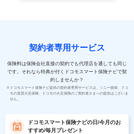
続き業務、取引管理業務、およびこれらに準ずる業務の遂行
のため
9.お問い合わせ情報
各種お問い合わせに対応するため
契約者専用サービス
10.受託業務の 個人情報
受託業務の遂行およびこれらに準ずる業務の遂行のため
保険料は保険会社直接の契約でも代理店を通しても同じ
です。
それなら特典が付くドコモスマート保険ナビで契
11.マイカー通勤管理クラウド並びに法人向けASPサー
ビスに関してのお問い合わせ情報
約しませんか？
各種お問い合わせに対応するため
ドコモスマート保険ナビ提供の契約者専用サービスは、ソニー損保、ドコ
当社のサービスに関する情報提供や、皆様に有用なお知らせ
モの賃貸火災保険、ドコモの火災保険のご契約者さまへの提供はございま
をお送りするため
せん。
アンケートの送付のため
当社のサービスや媒体の運営改善に必要なデータを解析し、
分析するため
当社の対応品質向上やお問い合わせ内容の正確な把握のため
ドコモスマート保険ナビの日/今月のお
個人情報保護管理者の職名、連絡先
すすめ/毎月プレゼント