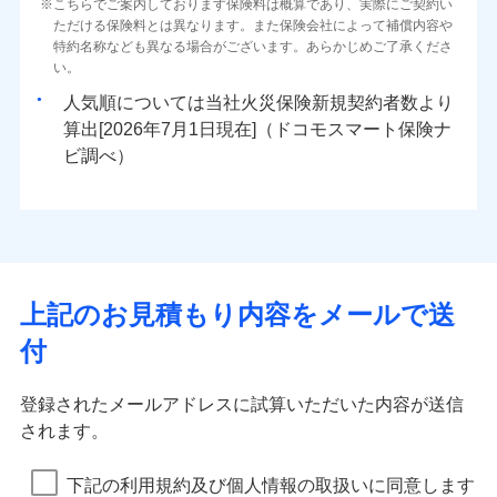
火災 1年
地震 1年
こちらでご案内しております保険料は概算であり、実際にご契約い
地震の被害にも最大100％で備えられます。
上半期
新規契約数ランキング
水濡れ
自分に必要な補償を選べる、だから保険料にムダが
一括払
※1
始期日
ただける保険料とは異なります。また保険会社によって補償内容や
2026/08/01
騒擾（じょう）
すまいのサポート24
適用される割引
建築年割引
補償内容
ない！
支払方法
年払い
外部からの落下・
破損・汚損
特約名称なども異なる場合がございます。あらかじめご了承くださ
イチオシ
02
POINT
0
16,000
4,950
建物
円
円
円
当社火災保険新規契約者数より算出[
年
飛来・衝突
月]（ドコモスマート保険
リフォーム相談サービス
補償内容
い。
月払い
地震保険もセットOK！
付帯サービス
※1破損・汚損の免責額5万円
ナビ調べ）
付帯サービス
住まいの緊急かけつけサービス
長期優良住宅の維持保全サポートサー
※2水まわりトラブル、カギ開け対
まさかのときも安心！全国の優良工務店とタッグを
人気順については当社
新規契約者数より
「iehoいえほ」（補償選択型住宅用火災保険）
免責金額（自己負
ビス
応、ガラス破損の場合に60分までの
ネット申込
免責金額なし
0
4,950
1,650
※1
家財
円
組み、「高品質な修理」と「保険金のお支払」をワ
円
円
算出[
年
月
日現在]（ドコモスマート保険ナ
ソニー損害保険株式会社で
担額）
免責金額（自己負
簡易作業無料でご提供いたします。弊
クレジットカード
申込方法
郵送
免責金額なし
※1
ンセットで提供する火災保険です。
お見積もり
ビ調べ）
担額）
社提携業者にて24時間365日受付。受
クレジットカード
コンビニ払い
対面
補償の範囲
払込方法
？
03
付後、専門業者が対応に向かいます。
POINT
臨時費用
お客さまのニーズから補償を考え、設計することで
コンビニ払い
説明事項
口座振替
払込方法
ガラス破損の対応時間は9時～20時と
臨時費用
損害防止費用
合理的な保険料を実現することができます。さらに
口座振替
見積もりや保険会社とのご契約に先立ち、当社が提供する
銀行振込
始期日
2026/01/01
なります。
上半期
新規契約数ランキング
ランキングをもっと見る
損害防止費用
残存物取片づけ費用
付帯される費用保
各種割引が充実！
銀行振込
ドコモスマート保険ナビの利用規約と個人情報の取扱いに
※3クレジットカード会社の分割払い
火災
風災・雹（ひょ
険金
残存物取片づけ費用
失火見舞費用
付帯される費用保
同意いただく必要があります。詳細について、以下をご確
が可能なことがあります。詳しくは各
一括払
大切な住まいを守るための各種サポート機能をご用
※1損害割合が30%未満の場合は定率
イチオシ
落雷
う）災、雪災
02
POINT
険金
クレジットカード会社にご確認くださ
当社火災保険新規契約者数より算出[
失火見舞費用
年
月]（ドコモスマート保険
認ください。
水道管修理費用
一括払
払、水災料率は最も水災リスクが低い
破裂・爆発
支払方法
年払い
意、住宅トラブル応急サービス「すまいのサポート
い。
上記のお見積もり内容をメールで送
ナビ調べ）
水災等地を適用
水道管修理費用
地震火災費用
支払方法
年払い
※2
ドコモスマート保険ナビサービス利用規約
月払い
24」、住まいをメンテナンスする際の無料の「リフ
火災、自然災害、盗難などトータルでカバーし、大
※2破損・汚損、物体の落下・飛来等/
水災
地震火災費用
盗難
月払い
付
ォーム相談サービス」、「長期優良住宅の維持保全
当社による個人情報の取扱いについて（プライバシー
切な住まいをお守りします！
騒擾、水濡れのみ自己負担額5万円
募集文書番号
水濡れ
保険証券の不発行に関する特約（500
説明事項
ネット申込
※1
ポリシー）
適用される割引
サポートサービス」をご提供します。
（物体の落下・飛来等/騒擾、水濡れ
騒擾（じょう）
水まわりトラブル、カギ開け対応など「住まいのア
円）
建築年割引
ネット申込
外部からの落下・
破損・汚損
補償内容
申込方法
郵送
は建物のみ自己負担あり）
適用される割引
登録されたメールアドレスに試算いただいた内容が送信
お家ドクター火災保険Web（すまいの保険）のお見
シスタンスサービス」が無料付帯
飛来・衝突
インターネット割引
申込方法
※3水道管修理費用の取扱いはなし
郵送
対面
されます。
積もり・お申込みはネットで完結！
その他条件
住まいのアシスタンスサービス
※2
※4一括払・年払のみ、コンビニ・ペ
補償の対象やお客さまの状況に応じたさまざまな割
対面
ランキングをもっと見る
イジー（番号通知方式）
水まわりサービス（24時間サポー
免責金額（自己負
引をご用意！
始期日
2025/10/01
免責金額なし
※1
WEB見積もり+メールアドレス登録後
下記の利用規約及び個人情報の取扱いに同意します
ト）
担額）
始期日
2024/10/01