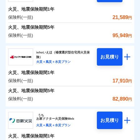
火災
風災・雹（ひょ
残存物取片づけ費用
付帯される費用の
了された場合、10％のインターネット割引が適用！
落雷
う）災、雪災
補償
火災、地震保険期間
1年
失火見舞費用
保険料（一括）内訳
01
破裂・爆発
POINT
（地震保険を除きます。）
水道管修理費用
21,589
保険料(一括)
円
減らしたコストをお客さまに還元
水災
地震火災費用
盗難
火災 1年
地震 1年
火災、地震保険期間
5年
上半期
新規契約数ランキング
水濡れ
自分に必要な補償を選べる、だから保険料にムダが
騒擾（じょう）
95,949
保険料(一括)
円
適用される割引
建築年割引
補償内容
ない！
外部からの落下・
破損・汚損
イチオシ
02
POINT
0
13,600
4,950
建物
円
円
円
当社火災保険新規契約者数より算出[
年
飛来・衝突
月]（ドコモスマート保険
補償内容
ソニー損害保険株式会社
地震保険もセットOK！
ナビ調べ）
付帯サービス
住まいの緊急かけつけサービス
iehoいえほ（補償選択型住宅用火災保
まさかのときも安心！全国の優良工務店とタッグを
「iehoいえほ」（補償選択型住宅用火災保険）
お見積り
険）
免責金額（自己負
免責金額なし
0
4,100
1,650
ソニー損害保険株式会社のおすすめポイント
※1
家財
円
組み、「高品質な修理」と「保険金のお支払」をワ
円
円
火災＋風災＋水災プラン
担額）
免責金額（自己負
クレジットカード
免責金額なし
※2
ンセットで提供する火災保険です。
担額）
火災、地震保険期間
1年
コンビニ払い
保険料（一括）内訳
01
POINT
補償の範囲
払込方法
？
03
POINT
臨時費用
お客さまのニーズから補償を考え、設計することで
口座振替
17,910
保険料(一括)
円
臨時費用
損害防止費用
合理的な保険料を実現することができます。さらに
銀行振込
火災 1年
地震 1年
火災、地震保険期間
5年
上半期
新規契約数ランキング
ランキングをもっと見る
損害防止費用
残存物取片づけ費用
付帯される費用保
各種割引が充実！
82,890
保険料(一括)
火災
風災・雹（ひょ
険金
残存物取片づけ費用
円
失火見舞費用
付帯される費用保
一括払
大切な住まいを守るための各種サポート機能をご用
イチオシ
落雷
う）災、雪災
02
POINT
0
10,725
4,950
険金
建物
円
円
円
当社火災保険新規契約者数より算出[
失火見舞費用
年
月]（ドコモスマート保険
水道管修理費用
破裂・爆発
支払方法
年払い
意、住宅トラブル応急サービス「すまいのサポート
ジェイアイ傷害火災保険株式会社
ナビ調べ）
水道管修理費用
地震火災費用
※3
うち
月払い
24」、住まいをメンテナンスする際の無料の「リフ
火災、自然災害、盗難などトータルでカバーし、大
お
家
ドクター火災保険Web
お見積り
水災
地震火災費用
盗難
0
ォーム相談サービス」、「長期優良住宅の維持保全
4,264
1,650
ジェイアイ傷害火災保険株式会社のおすすめポイ
家財
円
切な住まいをお守りします！
円
円
火災＋風災＋水災プラン
水濡れ
保険証券の不発行に関する特約（500
ネット申込
適用される割引
ント
サポートサービス」をご提供します。
騒擾（じょう）
水まわりトラブル、カギ開け対応など「住まいのア
円）
火災、地震保険期間
1年
建築年割引
外部からの落下・
破損・汚損
補償内容
申込方法
郵送
適用される割引