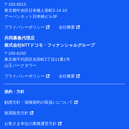
株式会社ドコモ・インシュアランス 代表取締役社
〒103-0013
長 吉村 忠義
東京都中央区日本橋人形町2-14-10
アーバンネット日本橋ビル3F
※ 当社および株式会社NTTドコモは、お客さまの情報
を利用させていただくにあたっては、「NTTドコモ パー
プライバシーポリシー
会社概要
ソナルデータ憲章」に定める行動原則を順守します 。
※ パーソナルデータダッシュボードの「第三者提供の
共同募集代理店
管理」の設定状態にかかわらず、共同利用する場合があ
株式会社NTTドコモ・フィナンシャルグループ
ります。
〒100-6150
※ dポイントクラブ会員ではないお客さま（2019年12
東京都千代田区永田町2丁目11番1号
月11日以降、一度もdポイントクラブ会員であったこと
山王パークタワー
がないお客さまに限る）に関する、2019年12月10日以
前に取得した個人データは、こちら の利用目的の範囲内
プライバシーポリシー
会社概要
に限って共同利用します。
規約・方針
当社は株式会社NTTドコモ・フィナンシャルグループ
との間で、以下のとおり個人データを共同利用しま
勧誘方針・保険契約の取扱いについて
す。
推奨販売方針
【共同して利用される利用データの項目】
当社または株式会社NTTドコモ・フィナンシャルグルー
お客さま本位の業務運営方針