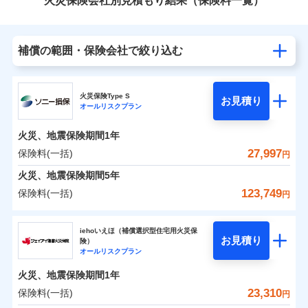
火災保険会社別見積もり結果（保険料一覧）
補償の範囲・保険会社で絞り込む
火災保険Type S
お見積り
オールリスクプラン
火災、地震保険期間
1年
27,997
保険料(一括)
円
火災、地震保険期間
5年
123,749
保険料(一括)
円
ソニー損害保険株式会社
iehoいえほ（補償選択型住宅用火災保
お見積り
険）
ソニー損害保険株式会社のおすすめポイント
オールリスクプラン
火災、地震保険期間
1年
保険料（一括）内訳
01
POINT
23,310
保険料(一括)
円