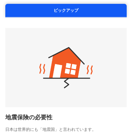
の提出と保険会社審査にお時間をいただきません！
いており、
社会問題などを考慮された幅広い補償が特
する修理業者（指定工務店）が建物の
第一ネオ生命保険株式会社
ドコモスマート保険ナビサービス利用規約
修理を行います。
長です。
失火見舞金など付帯される費用保険金も多
（https://neofirst.co.jp/）
ピックアップ
当社による個人情報の取扱いについて（プライバシー
く、ダイレクトでありながら充実した補償が魅力で
大樹生命保険株式会社（https://www.taiju-
ポリシー）
募集文書番号
life.co.jp）
す。
太陽生命保険株式会社（https://www.taiyo-
ジェイアイ傷害火災保険株式会社で
seimei.co.jp）
お見積もり
チューリッヒ生命保険株式会社
（https://www.zurichlife.co.jp/）
ジェイアイ傷害火災保険株式会社の
東京海上日動あんしん生命保険株式会社
チューリッヒ保険会社で
詳細を見る
ドコモスマート保険ナビ編集部の評価
（https://www.tmn-anshin.co.jp/）
お見積もり
なないろ生命保険株式会社
（https://www.nanairolife.co.jp/）
チューリッヒ保険会社の
全国の優良工務店とタッグを組み、「高品質な修理」
見積もりや保険会社とのご契約に先立ち、当社が提供する
日本生命保険相互会社
詳細を見る
ドコモスマート保険ナビの利用規約と個人情報の取扱いに
と「保険金のお支払」をワンセットで提供する火災保
（https://www.nissay.co.jp）
同意いただく必要があります。詳細について、以下をご確
険です。補償の選択は自由自在で、お申込みはPC・ス
はなさく生命保険株式会社
認ください。
マホで24時間受付可能です。住宅トラブル応急サービ
見積もりや保険会社とのご契約に先立ち、当社が提供する
（https://www.life8739.co.jp/）
ドコモスマート保険ナビサービス利用規約
ドコモスマート保険ナビの利用規約と個人情報の取扱いに
ス「すまいのサポート24」は水まわり、玄関カギの紛
マニュライフ生命保険株式会社
同意いただく必要があります。詳細について、以下をご確
当社による個人情報の取扱いについて（プライバシー
失、ハチの巣駆除等の住宅トラブルに対応していま
（https://www.manulife.co.jp/）
地震保険の必要性
認ください。
ポリシー）
す。さらに大切な住まいを守るための各種サポート機
三井住友海上あいおい生命保険株式会社
ドコモスマート保険ナビサービス利用規約
能をご用意。住まいをメンテナンスする際の無料の
（https://www.msa-life.co.jp/）
日本は世界的にも「地震国」と言われています。