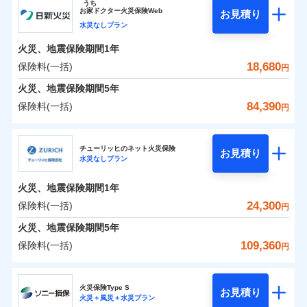
うち
24」、住まいをメンテナンスする際の無料の「リフ
火災、自然災害、盗難などトータルでカバーし、大
お
家
ドクター火災保険Web
お見積り
水災
盗難
0
ォーム相談サービス」、「長期優良住宅の維持保全
4,652
1,650
ジェイアイ傷害火災保険株式会社のおすすめポイ
家財
円
切な住まいをお守りします！
円
円
水災なしプラン
水濡れ
※1
ント
サポートサービス」をご提供します。
騒擾（じょう）
水まわりトラブル、カギ開け対応など「住まいのア
火災、地震保険期間
1年
外部からの落下・
破損・汚損
お家ドクター火災保険Web（すまいの保険）のお見
シスタンスサービス」が無料付帯
飛来・衝突
保険料（一括）内訳
18,680
保険料(一括)
01
POINT
円
積もり・お申込みはネットで完結！
補償の対象やお客さまの状況に応じたさまざまな割
火災、地震保険期間
5年
ランキングをもっと見る
引をご用意！
火災 1年
地震 1年
84,390
保険料(一括)
円
イチオシ
02
POINT
補償の範囲
？
03
POINT
日新火災海上保険株式会社
0
8,450
4,950
建物
円
円
円
補償の範囲
？
03
POINT
ソニー損保の新ネット火災保険は、補償の組合せが自
チューリッヒのネット火災保険
お見積り
水災なしプラン
日新火災海上保険株式会社のおすすめポイント
由だから、必要な補償に絞って選べます。
上半期
新規契約数ランキング
火災
風災・雹（ひょ
0
2,560
1,650
家財
円
円
円
しかも「地震上乗せ特約（全半損時のみ）」で、地震
落雷
う）災、雪災
火災、地震保険期間
1年
保険料（一括）内訳
01
補償内容
火災
風災・雹（ひょ
POINT
破裂・爆発
の被害にも火災保険の保険金額に対して最大100％で備
当社火災保険新規契約者数より算出[
年
月]（ドコモスマート保険
落雷
う）災、雪災
24,300
保険料(一括)
円
破裂・爆発
えられます（一部損は対象外）。
ナビ調べ）
水災
盗難
火災 1年
地震 1年
火災、地震保険期間
5年
水濡れ
免責金額（自己負
※1
免責金額なし
※2
水災
盗難
騒擾（じょう）
109,360
保険料(一括)
担額）
円
水濡れ
外部からの落下・
破損・汚損
補償の範囲
？
0
03
8,580
4,950
POINT
建物
円
円
円
騒擾（じょう）
飛来・衝突
チューリッヒ保険会社
イチオシ
02
POINT
外部からの落下・
破損・汚損
臨時費用
飛来・衝突
火災保険Type S
お見積り
損害防止費用
火災＋風災＋水災プラン
0
3,500
1,650
チューリッヒ保険会社のおすすめポイント
家財
お客様ご自身により、ウェブサイトでお手続きを完
円
円
円
ランキングをもっと見る