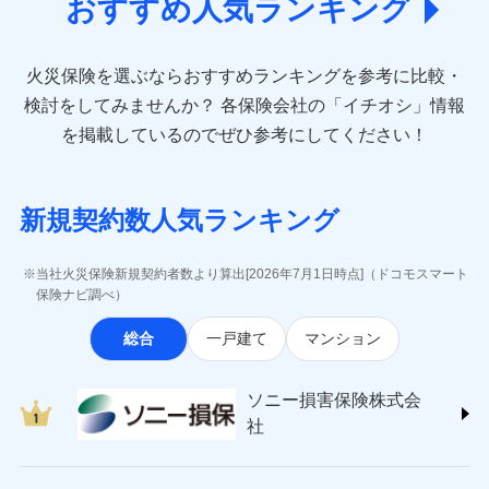
付帯される費用保
おすすめ人気ランキング
ト完結のお手続き・リーズナブルな保険料
(https://www.aioinissaydowa.co.jp/)
に加え、
火
クレジットカード
※3
ドコモスマート保険ナビ編集部の評価
災・雪災の自己負担額は5万円
険金
失火見舞費用
アクサ損害保険株式会社 (https://www.axa-
※2
災に対する補償に加え、すべてのプランに盗難等がつ
コンビニ払い
※2失火見舞費用の取扱いはなし
払込方法
※保険料は下の場合の築年月で計算し
direct.co.jp/)
水道管修理費用
※3
いており、
社会問題などを考慮された幅広い補償が特
※3水道管修理費用の取扱いはなし
口座振替
見積もりや保険会社とのご契約に先立ち、当社が提供する
登記物件の火災保険をお申込みの方におすすめ！登記
ています。
火災保険を選ぶならおすすめランキングを参考に比較・
アニコム損害保険株式会社 (https://www.anicom-
説明事項
（破損・汚損等危険補償特約で補償対
地震火災費用
※4
ドコモスマート保険ナビの利用規約と個人情報の取扱いに
長です。
失火見舞金など付帯される費用保険金も多
銀行振込
新築：2026年1月
情報の自動照合によるリアルタイム契約を実現！書類
備考
象となる場合があります。）
sompo.co.jp/)
同意いただく必要があります。詳細について、以下をご確
検討をしてみませんか？
各保険会社の「イチオシ」情報
築5年：2021年1月
く、ダイレクトでありながら充実した補償が魅力で
の提出と保険会社審査にお時間をいただきません！
※4地震火災費用の取扱いはなし
東京海上ダイレクト損害保険株式会社
その他付帯される
認ください。
築10年：2016年1月
ドコモスマート保険ナビ編集部の評価
一括払
す。
を掲載しているのでぜひ参考にしてください！
修理付帯費用
※5火災・風災等の事故により建物に
費用の補償
(https://www.e-design.net/)
築15年：2011年1月
支払方法
年払い
ドコモスマート保険ナビサービス利用規約
損害が生じたとき、日新火災がご案内
AIG損害保険株式会社
する修理業者（指定工務店）が建物の
月払い
当社による個人情報の取扱いについて（プライバシー
ソニー損保の新ネット火災保険は、補償の組合せが
インターネット割引
(https://www.aig.co.jp/sonpo)
クレジットカード
修理を行います。
ポリシー）
自由だから、必要な補償に絞って選べます。
新規契約数人気ランキング
ＳＢＩ損害保険株式会社
適用される割引
指定工務店割引
コンビニ払い
※3
ネット申込
払込方法
ジェイアイ傷害火災保険株式会社で
(https://www.sbisonpo.co.jp/)
しかも、「地震上乗せ特約（全半損時のみ）」で、
建築年割引
口座振替
募集文書番号
申込方法
チューリッヒ保険会社で
郵送
お見積もり
ジェイアイ傷害火災保険株式会社
地震の被害にも最大100％で備えられます。
当社火災保険新規契約者数より算出[2026年7月1日時点]（ドコモスマート
銀行振込
お見積もり
対面
(https://www.jihoken.co.jp/)
その他条件
指定工務店特約
保険ナビ調べ）
※5
ジェイアイ傷害火災保険株式会社の
ソニー損害保険株式会社
一括払
チューリッヒ保険会社の
始期日
2026/08/01
詳細を見る
総合
一戸建て
マンション
(https://www.sonysonpo.co.jp/)
すまいのサポート24
支払方法
年払い
詳細を見る
損害保険ジャパン株式会社 (https://www.sompo-
リフォーム相談サービス
月払い
付帯サービス
※1盗難、水濡れ、騒擾（じょう）、
japan.co.jp/)
ソニー損害保険株式会社で
長期優良住宅の維持保全サポートサー
見積もりや保険会社とのご契約に先立ち、当社が提供する
ドコモスマート保険ナビ編集部の評価
ソニー損害保険株式会
外部からの落下・飛来・衝突は自動付
ＳＯＭＰＯダイレクト損害保険株式会社
見積もりや保険会社とのご契約に先立ち、当社が提供する
ビス
お見積もり
ドコモスマート保険ナビの利用規約と個人情報の取扱いに
帯です。
ネット申込
社
(https://www.sompo-direct.co.jp/)
ドコモスマート保険ナビの利用規約と個人情報の取扱いに
※2水まわりトラブル、カギ開け対
同意いただく必要があります。詳細について、以下をご確
申込方法
郵送
全国の優良工務店とタッグを組み、「高品質な修理」
同意いただく必要があります。詳細について、以下をご確
チューリッヒ保険会社 (https://www.zurich.co.jp/)
応、ガラス破損の場合に60分までの
クレジットカード
認ください。
対面
見積もりや保険会社とのご契約に先立ち、当社が提供する
認ください。
と「保険金のお支払」をワンセットで提供する火災保
東京海上日動火災保険株式会社
簡易作業無料でご提供いたします。弊