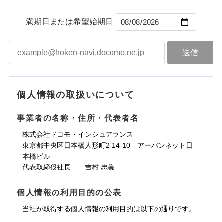
から4営業日+1日以降、お客さまが決
補償の範囲
？
ドコモスマート保険ナビ編集部の評価
03
募集文書番号
POINT
カギあけサービス（24時間サポー
備考
※1雑危険（盗難を除く）および破汚
済した時点で保険のお申し込みと完了
付帯サービス
説明事項
ト）
臨時費用
補償の範囲
損において、自己負担額5万円
？
03
※1損害割合が30%未満の場合は定率
満期日または希望始期日
POINT
となります。
キャッシュレス・リペアサービス
損害防止費用
払、水災料率は最低リスク区分を適用
チューリッヒのネット火災保険は
ダイレクト型でネッ
上半期
新規契約数ランキング
※2破損・汚損、水ぬれは自己負担額
火災
風災・雹（ひょ
気象災害アラート
残存物取片づけ費用
募集文書番号
付帯される費用保
ト完結のお手続き・リーズナブルな保険料
に加え、
火
クレジットカード
※3
落雷
う）災、雪災
5万円 建物が築15年以上または建築
険金
失火見舞費用
※2
補償内容
災に対する補償に加え、すべてのプランに盗難等がつ
火災
風災・雹（ひょ
破裂・爆発
コンビニ払い
年不明の場合、風災・雹（ひょう）
払込方法
当社火災保険新規契約者数より算出[
※保険料は下の場合の築年月で計算し
年
月]（ドコモスマート保険
落雷
う）災、雪災
水道管修理費用
※3
いており、
社会問題などを考慮された幅広い補償が特
災・雪災の自己負担額は5万円
口座振替
破裂・爆発
ています。
ナビ調べ）
ドコモスマート保険ナビ編集部の評価
水災
※3失火見舞費用の取扱いはなし
地震火災費用
盗難
※4
長です。
失火見舞金など付帯される費用保険金も多
銀行振込
新築：2026年1月
水濡れ
備考
説明事項
免責金額（自己負
※4水道管修理費用の取扱いはなし
築5年：2021年1月
く、ダイレクトでありながら充実した補償が魅力で
※1
免責金額なし
水災
盗難
騒擾（じょう）
個人情報の取扱いについて
担額）
（破損・汚損等危険補償特約で補償対
その他付帯される
登記物件の火災保険をお申込みの方におすすめ！登記
築10年：2016年1月
水濡れ
外部からの落下・
破損・汚損
一括払
す。
修理付帯費用
象となる場合があります。）
※1
費用の補償
騒擾（じょう）
飛来・衝突
築15年：2011年1月
ドコモスマート保険ナビ編集部の評価
情報の自動照合によるリアルタイム契約を実現！書類
支払方法
年払い
※5地震火災費用の取扱いはなし
外部からの落下・
破損・汚損
臨時費用
事業者の名称・住所・代表者名
の提出と保険会社審査にお時間をいただきません！
※6火災・風災等の事故により建物に
飛来・衝突
月払い
損害防止費用
インターネット割引
クレジットカード
損害が生じたとき、日新火災がご案内
株式会社ドコモ・インシュアランス
ソニー損保の新ネット火災保険は、補償の組合せが
ランキングをもっと見る
残存物取片づけ費用
適用される割引
指定工務店割引
付帯される費用の
する修理業者（指定工務店）が建物の
コンビニ払い
※3
東京都中央区日本橋人形町2-14-10 アーバンネット日
ネット申込
自由だから、必要な補償に絞って選べます。
払込方法
補償
修理を行います。
失火見舞費用
建築年割引
口座振替
本橋ビル
申込方法
チューリッヒ保険会社で
郵送
しかも、「地震上乗せ特約（全半損時のみ）」で、
水道管修理費用
銀行振込
代表取締役社長 吉村 忠義
お見積もり
対面
地震の被害にも最大100％で備えられます。
募集文書番号
その他条件
指定工務店特約
※5
地震火災費用
ジェイアイ傷害火災保険株式会社で
上半期
新規契約数ランキング
一括払
お見積もり
チューリッヒ保険会社の
個人情報の利用目的の公表
始期日
2026/08/01
すまいのサポート24
適用される割引
建築年割引
補償内容
支払方法
年払い
詳細を見る
当社火災保険新規契約者数より算出[
当社が取得する個人情報の利用目的は以下の通りです。
年
月]（ドコモスマート保険
リフォーム相談サービス
補償内容
ジェイアイ傷害火災保険株式会社の
月払い
付帯サービス
※1破損・汚損の免責額5万円
ナビ調べ）
付帯サービス
住まいの緊急かけつけサービス
長期優良住宅の維持保全サポートサー