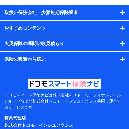
供するため、また維持管理等の委託業務遂行のため、またそ
れらに付帯、関連する当社、株式会社NTTドコモおよび提携
会社のサービスを案内、提供するため
取扱い保険会社・少額短期保険業者
（各サービスで取得したサービス利用履歴、ウェブサイトの
閲覧履歴、購買履歴、ご契約内容等のパーソナルデータを分
おすすめコンテンツ
析して、お客さまの趣味・嗜好・傾向に応じたサービス・商
品等に関するご提案や広告の配信等を行うことがありま
す。）
火災保険の瞬間比較見積もり
各種セミナーの開催のため
コンサルティングサービスの実施のため
アンケートやキャンペーン等の実施のため
保険の種類から選ぶ
上記に係る案内・手続き・管理等付帯業務を行うため
【当該個人データの管理について責任を有する者の名
称・住所・代表者名】
当該個人データを取り扱う各共同利用者（詳細は次のと
おり）
ドコモスマート保険ナビは
株式会社NTTドコモ・フィナンシャル
東京都千代田区永田町2丁目11番1号 山王パークタワー
グループおよび
株式会社ドコモ・インシュアランス共同で
運営す
株式会社NTTドコモ 代表取締役社長 前田 義晃
るサービスです
東京都中央区日本橋人形町2-14-10 アーバンネット日
募集代理店
本橋ビル 3F
株式会社ドコモ・インシュアランス