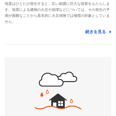
メットライフ生命株式会社
当社による個人情報の取扱いについて（プライバシー
「リフォーム相談サービス」、「長期優良住宅の維持
地震はひとたび発生すると、広い範囲に巨大な損害をもたらしま
(https://www.metlife.co.jp/)
ポリシー）
保全サポートサービス」をご提供しています。
す。地震による建物の火災や損壊などについては、その発生の予
メディケア生命保険株式会社
測が困難なことから基本的に火災保険では補償の対象としていま
（https://www.medicarelife.com/）
せん。
■少額短期保険
続きを見る
株式会社アシロ少額短期保険
日新火災海上保険株式会社で
(https://kailash.co.jp/)
お見積もり
SBIいきいき少額短期保険会社 (https://www.i-
sedai.com/)
見積もりや保険会社とのご契約に先立ち、当社が提供する
SBIペット少額短期保険株式会社
ドコモスマート保険ナビの利用規約と個人情報の取扱いに
(https://www.sbipet-ssi.co.jp/)
同意いただく必要があります。詳細について、以下をご確
SBIリスタ少額短期保険会社
認ください。
(https://www.jishin.co.jp/)
スマートプラス少額短期保険株式会社
ドコモスマート保険ナビサービス利用規約
（https://www.smartplus-insurance.com/）
当社による個人情報の取扱いについて（プライバシー
チューリッヒ少額短期保険株式会社
ポリシー）
(https://www.zurichssi.co.jp/)
Tokio Marine X少額短期保険株式会社
(https://www.tokiomarine-x.co.jp/)
ペットメディカルサポート株式会社