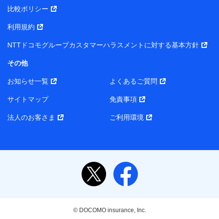
プがサービス提供等を通じて取得した、以下の情報など
比較ポリシー
の個人データ
基本情報
利用規約
氏名、電話番号、メールアドレス、お客さまの識別子、属
NTTドコモグループカスタマーハラスメントに対する基本方針
性、連絡先、dポイントサービスのご利用に関する情報。例
として、dポイントカード番号、性別、年齢、家族構成、住
その他
所、dポイント残高、dポイント利用履歴などが含まれます。
利用情報
お知らせ一覧
よくあるご質問
当社または株式会社NTTドコモ・フィナンシャルグループが
提供する各種サービスなどのご契約・ご利用などに関する情
サイトマップ
免責事項
報。例として、当社または株式会社NTTドコモ・フィナンシ
ャルグループが提供する各種サービスのご契約状態・ご利用
法人のお客さま
ご利用環境
履歴インターネット利用時の行動に関する情報、アプリケー
ション利用時の行動に関する情報、購入されたサービスや商
品の名称・購入場所・決済に関する情報、アンケートの回答
に関する情報などが含まれます。
保険関連サービス情報
当社または株式会社NTTドコモ・フィナンシャルグループが
提供する保険関連サービスに関して取得し、又は保有する情
報。例として、見積請求受付時、資料請求受付時又はユーザ
ー登録受付時に提供いただいた情報（氏名、住所、生年月
日、性別、保険契約者と被保険者の関係、保険加入の目的、
© DOCOMO insurance, Inc.
保険商品の内容、保険料、保険料のお支払方法、車のメーカ