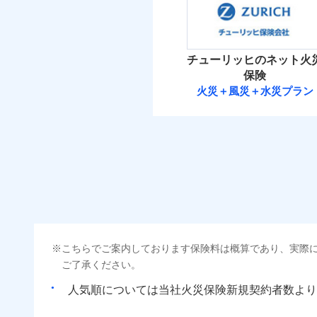
補償の範
03
POINT
（5
破裂・爆発
払込方法
保険料（
01
POINT
免責金額（自己負担
免責
イチオシ
額）
02
その他条件
POINT
住ま
盗難
火災 1
水濡れ
火災
チューリッヒのネット火
ソニー損保の新ネット火
騒擾（じょう）
落雷
WE
保険
外部からの落下・
破裂・爆発
後か
しかも「地震上乗せ特約
備考
13
建物
火災＋風災＋水災プラン
が決
れます（一部損は対象外
付帯される費用保険
チューリッヒ保
みと
金
盗難
水濡れ
4
家財
騒擾（じょう）
チューリッヒ保険会
外部からの落下・
補償の範
03
POINT
払込方法
保険料（
01
POINT
ソニー損保の新ネット
その他付帯される費
用の補償
イチオシ
しかも、「地震上乗せ
02
POINT
火災
火災 1
落雷
イン
まさかのときも安心！
破裂・爆発
当
適用される割引
指定
こちらでご案内しております保険料は概算であり、実際
19
トで提供する火災保険
建物
免責金額（自己負担
免責
建築
ご了承ください。
額）
お客さまのニーズから
盗難
水濡れ
引が充実！
人気順については当社
新規契約者数より
その他条件
指定
6
家財
騒擾（じょう）
大切な住まいを守るた
外部からの落下・