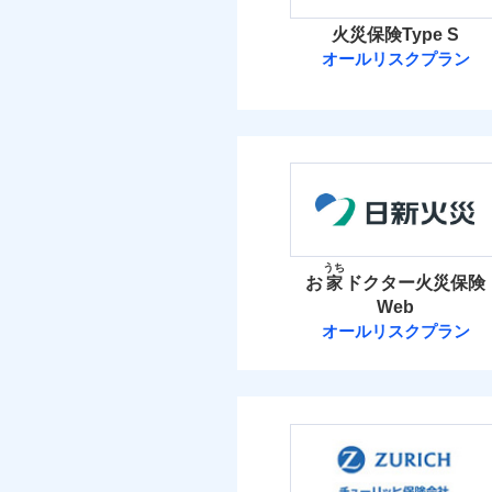
火災保険Type S
オールリスクプラン
ソニー損害保険
ソニー損害保険株式
保険料（
01
POINT
火災 1
うち
お
家
ドクター火災保険
Web
30
建物
オールリスクプラン
日新火災海上保
8
家財
日新火災海上保険株
保険料（
01
POINT