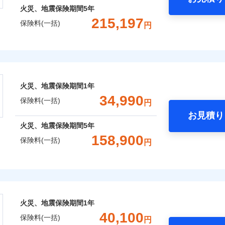
火災、地震保険期間
5年
215,197
保険料(一括)
円
株式会社
会社のおすすめポイント
火災、地震保険期間
1年
一括）内訳
34,990
保険料(一括)
円
お見積り
年
地震 1年
火災 5年
火災、地震保険期間
5年
158,900
保険料(一括)
円
,029
7,800
130,3
建物
円
円
険株式会社
,243
2,600
35,7
家財
円
円
式会社のおすすめポイント
火災、地震保険期間
1年
一括）内訳
40,100
保険料(一括)
円