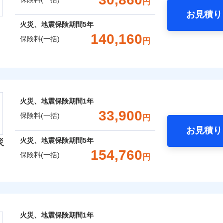
円
Web（すまいの保険）のお見積もり・お申込みはネットで完
お見積り
年
地震 1年
火災 5年
火災、地震保険期間
5年
などトータルでカバーし、大切な住まいをお守りします！
140,160
保険料(一括)
円
,921
7,800
116,8
建物
円
円
ギ開け対応など「住まいのアシスタンスサービス」が無料付帯
囲
？
上半期
新規契約数ランキング
の状況に応じたさまざまな割引をご用意！
険株式会社
,334
2,600
27,4
家財
円
円
社火災保険新規契約者数より算出[
年
月]（ドコモスマート保険ナビ
風災・雹（ひょう）災、雪災
水災
式会社のおすすめポイント
囲
火災、地震保険期間
1年
？
一括）内訳
※1
33,900
保険料(一括)
円
破損・汚損
お見積り
年
地震 1年
火災 5年
風災・雹（ひょう）災、雪災
水災
火災、地震保険期間
5年
災
災保険は、補償の組合せが自由だから、必要な補償に絞って選
154,760
ランキングをもっと見る
保険料(一括)
飛来・衝突
円
（全半損時のみ）」で、地震の被害にも火災保険の保険金額に対
,010
7,800
71,3
建物
円
円
）。
険会社
破損・汚損
,450
2,600
19,7
家財
円
円
社のおすすめポイント
飛来・衝突
囲
？
火災、地震保険期間
1年