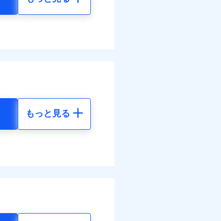
もっと見る
地震 5年
20
36,830
円
円
67
12,280
円
円