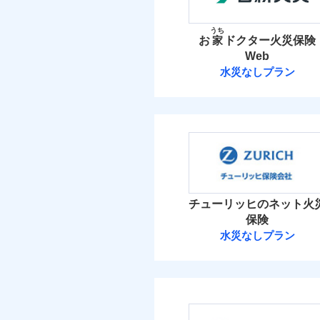
お家ドクター火災保険
イチオシ
02
POINT
火災 1
うち
お
家
ドクター火災保険
火災、自然災害、盗難
Web
26
建物
水まわりトラブル、カ
補償の範
03
POINT
水災なしプラン
補償の対象やお客さま
日新火災海上保
6
家財
当
火災
日新火災海上保険株
落雷
補償の範
03
POINT
破裂・爆発
保険料（
01
POINT
イチオシ
02
POINT
盗難
火災 1
水濡れ
火災
チューリッヒのネット火
ソニー損保の新ネット火
騒擾（じょう）
落雷
保険
外部からの落下・
破裂・爆発
しかも「地震上乗せ特約
16
建物
水災なしプラン
れます（一部損は対象外
チューリッヒ保
盗難
水濡れ
4
家財
騒擾（じょう）
チューリッヒ保険会
外部からの落下・
補償の範
03
POINT