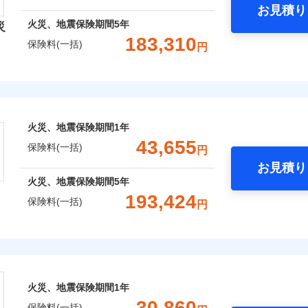
お見積り
年
地震 1年
火災 5年
火災、地震保険期間
5年
災
災保険は、補償の組合せが自由だから、必要な補償に絞って選
183,310
保険料(一括)
円
（全半損時のみ）」で、地震の被害にも火災保険の保険金額に対
,190
7,800
81,1
建物
円
円
）。
険会社
,400
2,600
28,6
家財
円
円
社のおすすめポイント
囲
？
火災、地震保険期間
1年
一括）内訳
43,655
保険料(一括)
円
お見積り
風災・雹（ひょう）災、雪災
水災
年
地震 1年
火災 5年
火災、地震保険期間
5年
全国の優良工務店とタッグを組み、「高品質な修理」と「保険
193,424
保険料(一括)
円
※1
,700
7,800
97,0
です。
建物
円
円
株式会社
補償を考え、設計することで合理的な保険料を実現することが
破損・汚損
,000
2,600
37,2
家財
円
円
会社のおすすめポイント
めの各種サポート機能をご用意、住宅トラブル応急サービス「
飛来・衝突
する際の無料の「リフォーム相談サービス」、「長期優良住宅
火災、地震保険期間
1年
一括）内訳
。
30,860
保険料(一括)