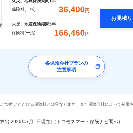
囲
火災、地震保険期間
1年
？
00円）
※2水
一括）内訳
口座振替
36,400
応、ガ
一
保険料(一括)
円
金額なし
※2
の簡易
銀行振込
いのアシスタンスサービス
※2
支払方法
年
破損・汚損
お見積り
す。弊
年
地震 1年
火災 5年
風災・雹（ひょう）災、雪災
水災
月
火災、地震保険期間
5年
受付。
災
災保険は、補償の組合せが自由だから、必要な補償に絞って選
臨時費用
説明事項
B見積もり+メールアドレス登録
向かい
166,460
ランキングをもっと見る
保険料(一括)
飛来・衝突
ら4営業日+1日以降、お客さま
円
（全半損時のみ）」で、地震の被害にも火災保険の保険金額に対
損害防止費用
間は9
ネ
,680
7,800
60,6
建物
円
円
済した時点で保険のお申し込
）。
残存物取片づけ費用
※3ク
申込方法
郵
険会社
完了となります。
いが可
破損・汚損
失火見舞費用
※3
対
くは各
,850
2,600
21,5
家財
円
円
水道管修理費用
※4
クレジットカード
ドコモスマート保険ナビ編集部の評価
※3
確認く
社のおすすめポイント
地震火災費用
各保険会社プランの
始期日
2024/1
※5
飛来・衝突
コンビニ払い
囲
？
注意事項
募集文書番号
口座振替
一括）内訳
火災保険は、補償の組合せが自由だから、必要な補償に絞って
※1損
修理付帯費用
銀行振込
率払、
上半期
新規契約数ランキング
特約（全半損時のみ）」で、地震の被害にも最大100％で備え
補償内容
を適用
風災・雹（ひょう）災、雪災
水災
年
地震 1年
火災 5年
※2破
ターネット割引
全国の優良工務店とタッグを組み、「高品質な修理」と「保険
額5万
社火災保険新規契約者数より算出[
年
月]（ドコモスマート保険ナビ
工務店割引
※1
にご契約いただける保険料とは異なります。また保険会社によって補償
,900
7,800
88,9
建築年
です。
建物
円
円
一
金額なし
※1
年割引
ょう）
支払方法
年
補償を考え、設計することで合理的な保険料を実現することが
破損・汚損
補償内容
円
月
算出[
年
月
日現在]（ドコモスマート保険ナビ調べ）
説明事項
※3失
ソニー損害保険株式会社で
工務店特約
,100
2,600
28,4
※6
家財
円
円
ドコモスマート保険ナビ編集部の評価
臨時費用
※4水
お見積もり
めの各種サポート機能をご用意、住宅トラブル応急サービス「
飛来・衝突
損害防止費用
（破損
ネ