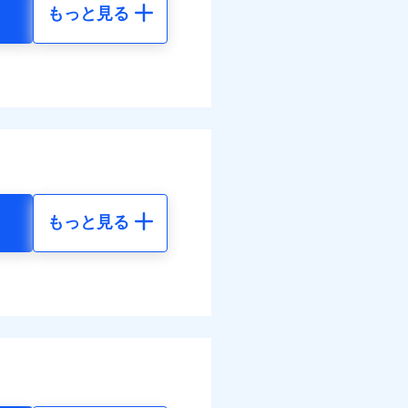
もっと見る
地震 5年
べます。
して最大100％で備えら
90
36,830
円
円
00
12,280
円
円
もっと見る
地震 5年
金のお支払」をワンセッ
00
36,830
円
円
できます。さらに各種割
00
12,280
円
円
すまいのサポート24」、
の維持保全サポートサー