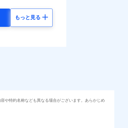
まわりトラブル、カギ開け対
ラス破損の場合に60分まで
括払
作業無料でご提供いたしま
払い
もっと見る
社提携業者にて24時間365日
地震 5年
払い
受付後、専門業者が対応に
べます。
ます。ガラス破損の対応時
して最大100％で備えら
時～20時となります。
ット申込
70
36,830
円
円
レジットカード会社の分割払
送
能なことがあります。詳し
面
クレジットカード会社にご
50
12,280
円
円
ださい。
0/01
選べます。
害割合が30%未満の場合は定
水災料率は最低リスク区分
られます。
地震 5年
損・汚損、水ぬれは自己負担
金のお支払」をワンセッ
円 建物が築15年以上または
調べ）
内容や特約名称なども異なる場合がございます。あらかじめ
00
36,830
不明の場合、風災・雹（ひ
円
円
括払
災・雪災の自己負担額は5万
払い
できます。さらに各種割
払い
火見舞費用の取扱いはなし
50
12,280
円
円
道管修理費用の取扱いはなし
すまいのサポート24」、
・汚損等危険補償特約で補
ット申込