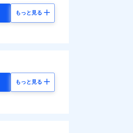
もっと見る
地震 5年
金のお支払」をワンセッ
調べ）
50
36,830
円
円
括払
払い
できます。さらに各種割
払い
00
12,280
円
円
すまいのサポート24」、
ット申込
括払
の維持保全サポートサー
送
払い
面
払い
結！
もっと見る
地震 5年
0/01
ット申込
送
34
36,830
災料率は最低リスク区分を適
円
円
面
危険（盗難を除く）および破
8/01
おいて、自己負担額5万円
80
12,280
円
円
調べ）
損・汚損の免責額5万円