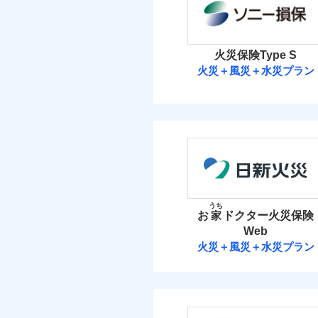
保険料（
01
POINT
イチオシ
02
POINT
火災
火災 1
落雷
火災保険Type S
まさかのときも安心！
破裂・爆発
当
火災＋風災＋水災プラン
17
トで提供する火災保険
建物
免責金額（自己負担
免責
額）
ソニー損害保険
お客さまのニーズから
盗難
水濡れ
引が充実！
5
家財
騒擾（じょう）
ソニー損害保険株式
大切な住まいを守るた
外部からの落下・
免責金額（自己負担
住まいをメンテナンス
免責
付帯される費用の補
額）
保険料（
01
POINT
ビス」をご提供します
償
お家ドクター火災保険
イチオシ
02
POINT
火災 1
うち
お
家
ドクター火災保険
火災、自然災害、盗難
付帯される費用保険
Web
24
適用される割引
建物
建築
水まわりトラブル、カ
金
補償の範
03
火災＋風災＋水災プラン
POINT
補償の対象やお客さま
日新火災海上保
付帯サービス
住ま
5
家財
当
火災
日新火災海上保険株
保険
落雷
適用される割引