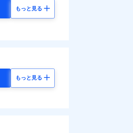
結！
もっと見る
地震 5年
31
36,830
円
円
83
12,280
円
円
調べ）
もっと見る
地震 5年
べます。
して最大100％で備えら
00
36,830
円
円
50
12,280
円
円