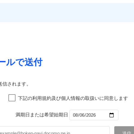
いのサポート24
一
する際の無料の「リフォーム相談サービス」、「長期優良住宅
金額なし
残存物取片づけ費用
※1
償対象
申込方法
郵
災保険は
ダイレクト型でネット完結のお手続き・リーズナブル
ランキングをもっと見る
ォーム相談サービス
支払方法
年
。
※5地
約に先立ち、当社が提供するドコモスマート保険ナビの利用規約と個人
失火見舞費用
対
のプランに盗難等がついており、
社会問題などを考慮された幅
優良住宅の維持保全サポート
月
※6火
Web（すまいの保険）のお見積もり・お申込みはネットで完
て、以下をご確認ください。
水道管修理費用
臨時費用
用保険金も多く、ダイレクトでありながら充実した補償が魅力
ビス
に損害
地震火災費用
サービス利用規約
始期日
2025/1
損害防止費用
ご案内
ネ
などトータルでカバーし、大切な住まいをお守りします！
店）が
扱いについて（プライバシーポリシー）
クレジットカード
残存物取片づけ費用
申込方法
郵
年割引
※1雑
ギ開け対応など「住まいのアシスタンスサービス」が無料付帯
囲
コンビニ払い
失火見舞費用
説明事項
？
対
汚損に
上半期
新規契約数ランキング
募集文書番号
の状況に応じたさまざまな割引をご用意！
口座振替
水道管修理費用
いの緊急かけつけサービス
銀行振込
地震火災費用
始期日
2026/0
ールで送付
募集文書番号
リッヒ保険会社で
チューリッヒ保
補償内容
社火災保険新規契約者数より算出[
年
月]（ドコモスマート保険ナビ
風災・雹（ひょう）災、雪災
水災
クレジットカード
お見積もり
詳細を見
証券の不発行に関する特約
※1破
囲
コンビニ払い
？
00円）
※2水
※1
口座振替
応、ガ
一
送信されます。
約に先立ち、当社が提供するドコモスマート保険ナビの利用規約と個人
金額なし
※1
の簡易
銀行振込
いのアシスタンスサービス
※2
支払方法
年
て、以下をご確認ください。
破損・汚損
す。弊
風災・雹（ひょう）災、雪災
水災
月
下記の利用規約及び個人情報の取扱いに同意します
受付。
サービス利用規約
臨時費用
ドコモスマート保険ナビ編集部の評価
説明事項
B見積もり+メールアドレス登録
向かい
ランキングをもっと見る
扱いについて（プライバシーポリシー）
飛来・衝突
ら4営業日+1日以降、お客さま
損害防止費用
間は9
ネ
済した時点で保険のお申し込
満期日または希望始期日
残存物取片づけ費用
※3ク
申込方法
郵
グを組み、「高品質な修理」と「保険金のお支払」をワンセッ
完了となります。
いが可
破損・汚損
失火見舞費用
※2
対
在で、お申込みはPC・スマホで24時間受付可能です。住宅ト
くは各
水道管修理費用
※3
クレジットカード
※3
確認く
まわり、玄関カギの紛失、ハチの巣駆除等の住宅トラブルに対応