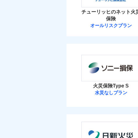
イチオシ
02
POINT
火災 1
チューリッヒのネット火
ソニー損保の新ネット火
保険
しかも「地震上乗せ特約
18
建物
オールリスクプラン
れます（一部損は対象外
チューリッヒ保
6
家財
チューリッヒ保険会
補償の範
03
POINT
保険料（
01
POINT
イチオシ
02
POINT
火災
火災 1
落雷
火災保険Type S
まさかのときも安心！
破裂・爆発
水災なしプラン
21
トで提供する火災保険
建物
ソニー損害保険
お客さまのニーズから
盗難
水濡れ
引が充実！
8
家財
騒擾（じょう）
ソニー損害保険株式
大切な住まいを守るた
外部からの落下・
住まいをメンテナンス
保険料（
01
POINT
ビス」をご提供します