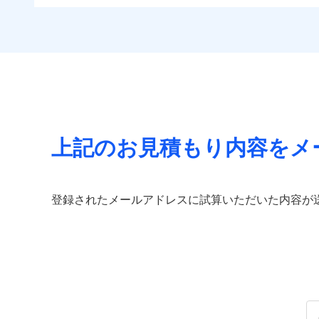
免責金額（自己負担
すま
住まいをメンテナンス
免責
付帯される費用の補
チューリッヒのネット火
額）
リフ
ビス」をご提供します
償
付帯サービス
見積もりや保険会社とのご契
する補償に加え、すべて
長期
お家ドクター火災保険
必要があります。詳細につい
イチオシ
02
POINT
見舞金など付帯される費
サー
ドコモスマート保険ナビ
火災、自然災害、盗難
当社による個人情報の取
付帯される費用保険
適用される割引
建築
水まわりトラブル、カ
金
補償の範
03
POINT
払込方法
補償の対象やお客さま
付帯サービス
住ま
上記のお見積もり内容をメ
チュー
当
火災
保険
落雷
適用される割引
補償の範
03
POINT
（5
破裂・爆発
払込方法
免責金額（自己負担
登録されたメールアドレスに試算いただいた内容が
見積もりや保険会社とのご契
免責
額）
その他条件
住ま
必要があります。詳細につい
盗難
水濡れ
火災
ドコモスマート保険ナビ
騒擾（じょう）
落雷
WE
当社による個人情報の取
外部からの落下・
破裂・爆発
後か
備考
が決
付帯される費用保険
全国の優良工務店とタッ
みと
金
盗難
す。補償の選択は自由自
水濡れ
いのサポート24」は水
騒擾（じょう）