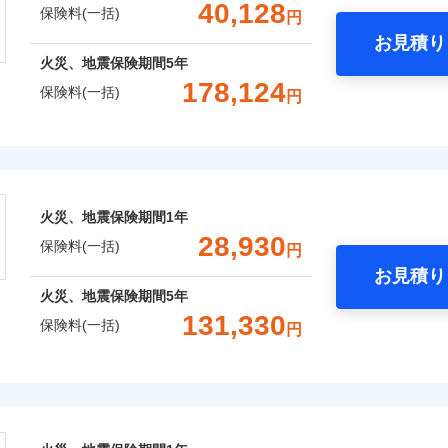
一括）内訳
40,128
保険料(一括)
円
上半期
新規契約数ランキング
補償内容
お見積り
風災・雹（ひょう）災、雪災
水災
年
地震 1年
火災 5年
火災、地震保険期間
5年
全国の優良工務店とタッグを組み、「高品質な修理」と「保険
178,124
社火災保険新規契約者数より算出[
年
月]（ドコモスマート保険ナビ
保険料(一括)
円
,950
7,800
79,7
です。
建物
円
円
一
金額なし
※2
支払方法
年
株式会社
補償を考え、設計することで合理的な保険料を実現することが
破損・汚損
補償内容
月
,550
2,600
25,9
家財
円
円
臨時費用
会社のおすすめポイント
めの各種サポート機能をご用意、住宅トラブル応急サービス「
飛来・衝突
損害防止費用
ネ
一
する際の無料の「リフォーム相談サービス」、「長期優良住宅
金額なし
火災、地震保険期間
1年
残存物取片づけ費用
※1
申込方法
郵
一括）内訳
ランキングをもっと見る
支払方法
年
。
28,930
失火見舞費用
保険料(一括)
対
円
月
Web（すまいの保険）のお見積もり・お申込みはネットで完
水道管修理費用
臨時費用
お見積り
年
地震 1年
火災 5年
地震火災費用
始期日
2025/1
損害防止費用
火災、地震保険期間
5年
ネ
などトータルでカバーし、大切な住まいをお守りします！
131,330
残存物取片づけ費用
申込方法
郵
保険料(一括)
円
,248
7,800
105,2
年割引
建物
円
円
※1水
ギ開け対応など「住まいのアシスタンスサービス」が無料付帯
囲
失火見舞費用
？
対
用
上半期
新規契約数ランキング
説明事項
の状況に応じたさまざまな割引をご用意！
水道管修理費用
険株式会社
※2雑
いの緊急かけつけサービス
地震火災費用
始期日
2026/0
,480
2,600
汚損に
23,7
家財
円
円
補償内容
社火災保険新規契約者数より算出[
年
月]（ドコモスマート保険ナビ
風災・雹（ひょう）災、雪災
水災
式会社のおすすめポイント
クレジットカード
証券の不発行に関する特約
※1破
募集文書番号
コンビニ払い