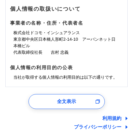
地震の被害にも最大100％で備えられます。
ランキングをもっと見る
水濡れ
免責金額（自己負
銀行振込
※3クレジットカード会社の分割払い
※1
免責金額なし
水災
※1
盗難
騒擾（じょう）
個人情報の取扱いについて
WEB見積もり+メールアドレス登録後
担額）
が可能なことがあります。詳しくは各
一括払
水濡れ
外部からの落下・
破損・汚損
から4営業日+1日以降、お客さまが決
※1
クレジットカード会社にご確認くださ
備考
騒擾（じょう）
一括払
飛来・衝突
支払方法
年払い
済した時点で保険のお申し込みと完了
外部からの落下・
破損・汚損
い。
事業者の名称・住所・代表者名
臨時費用
支払方法
年払い
となります。
月払い
飛来・衝突
損害防止費用
月払い
株式会社ドコモ・インシュアランス
ソニー損害保険株式会社で
募集文書番号
残存物取片づけ費用
付帯される費用保
ネット申込
クレジットカード
東京都中央区日本橋人形町2-14-10 アーバンネット日
※3
お見積もり
険金
失火見舞費用
ネット申込
※2
補償内容
申込方法
本橋ビル
郵送
コンビニ払い
払込方法
水道管修理費用
申込方法
郵送
※3
代表取締役社長 吉村 忠義
対面
口座振替
見積もりや保険会社とのご契約に先立ち、当社が提供する
地震火災費用
対面
※4
銀行振込
上半期
新規契約数ランキング
免責金額（自己負
ドコモスマート保険ナビの利用規約と個人情報の取扱いに
始期日
2025/10/01
免責金額なし
個人情報の利用目的の公表
担額）
同意いただく必要があります。詳細について、以下をご確
補償内容
その他付帯される
始期日
2024/10/01
一括払
修理付帯費用
ドコモスマート保険ナビ編集部の評価
費用の補償
認ください。
当社火災保険新規契約者数より算出[
当社が取得する個人情報の利用目的は以下の通りです。
年
月]（ドコモスマート保険
※1雑危険（盗難を除く）および破汚
支払方法
年払い
説明事項
臨時費用
ナビ調べ）
損において、自己負担額5万円
※1損害割合が30%未満の場合は定率
ドコモスマート保険ナビサービス利用規約
月払い
損害防止費用
免責金額（自己負
インターネット割引
払、水災料率は最低リスク区分を適用
チューリッヒのネット火災保険は
ダイレクト型でネッ
1.見積請求受付時、資料請求受付時、ユーザー登録受
免責金額なし
当社による個人情報の取扱いについて（プライバシー
担額）
※2破損・汚損、水ぬれは自己負担額
残存物取片づけ費用
適用される割引
指定工務店割引
付時
付帯される費用の
募集文書番号
ト完結のお手続き・リーズナブルな保険料
に加え、
火
ポリシー）
ネット申込
全文表示
5万円 建物が築15年以上または建築
補償
失火見舞費用
建築年割引
災に対する補償に加え、すべてのプランに盗難等がつ
ユーザー登録受付および、管理のため
申込方法
年不明の場合、風災・雹（ひょう）
郵送
臨時費用
水道管修理費用
郵便、電話、およびＥメール等により、当社と取引のあるも
いており、
社会問題などを考慮された幅広い補償が特
災・雪災の自己負担額は5万円
対面
損害防止費用
しくは委託を受けている保険会社・提携会社の保険その他に
その他条件
指定工務店特約
※5
利用規約
地震火災費用
※3失火見舞費用の取扱いはなし
長です。
失火見舞金など付帯される費用保険金も多
ランキングをもっと見る
関する情報を提供し、金融商品等の契約を勧奨するため、ま
残存物取片づけ費用
付帯される費用保
説明事項
※4水道管修理費用の取扱いはなし
プライバシーポリシー
く、ダイレクトでありながら充実した補償が魅力で
始期日
2026/08/01
た維持管理等の委託業務遂行のため、またそれらに付帯、関
険金
（破損・汚損等危険補償特約で補償対
失火見舞費用
すまいのサポート24
適用される割引
建築年割引