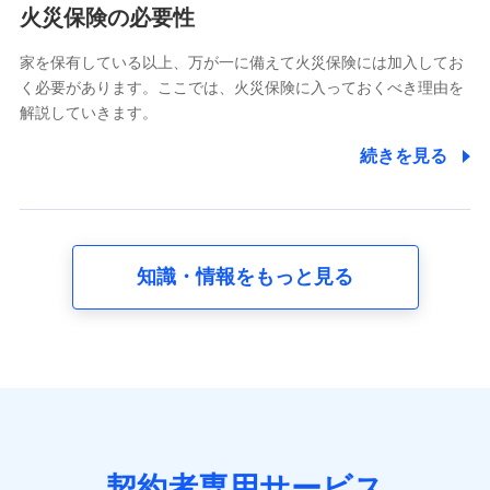
電話対応の品質向上およびお問合せ内容の正確な把握のため
火災保険の必要性
家を保有している以上、万が一に備えて火災保険には加入してお
6.採用応募者の個人情報
く必要があります。ここでは、火災保険に入っておくべき理由を
採用選考および入社手続を実施するため
解説していきます。
7.社員（従業者）の個人情報
続きを見る
人事･勤怠･健康・労務等の管理、給与支給、福利厚生・採用
退職関連処理等の各種手続きのため、当社と従業員または従
業員同士の連絡のため
知識・情報をもっと見る
8.取引先個人情報
取引先としての選定業務、営業情報の提供業務、契約締結手
続き業務、取引管理業務、およびこれらに準ずる業務の遂行
のため
9.お問い合わせ情報
各種お問い合わせに対応するため
契約者専用サービス