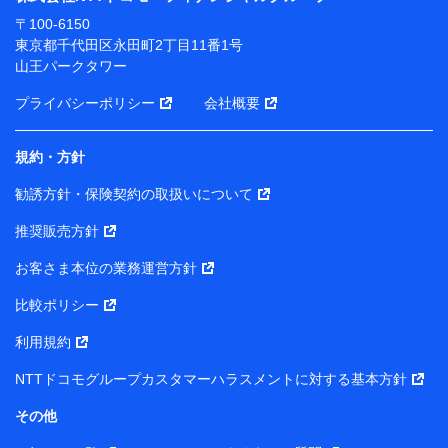
ります。
〒100-6150
※ dポイントクラブ会員ではないお客さま（2019年12
東京都千代田区永田町2丁目11番1号
月11日以降、一度もdポイントクラブ会員であったこと
山王パークタワー
がないお客さまに限る）に関する、2019年12月10日以
前に取得した個人データは、こちら の利用目的の範囲内
プライバシーポリシー
会社概要
に限って共同利用します。
規約・方針
当社は株式会社NTTドコモ・フィナンシャルグループ
との間で、以下のとおり個人データを共同利用しま
勧誘方針・保険契約の取扱いについて
す。
推奨販売方針
【共同して利用される利用データの項目】
当社または株式会社NTTドコモ・フィナンシャルグルー
お客さま本位の業務運営方針
プがサービス提供等を通じて取得した、以下の情報など
比較ポリシー
の個人データ
基本情報
利用規約
氏名、電話番号、メールアドレス、お客さまの識別子、属
NTTドコモグループカスタマーハラスメントに対する基本方針
性、連絡先、dポイントサービスのご利用に関する情報。例
として、dポイントカード番号、性別、年齢、家族構成、住
その他
所、dポイント残高、dポイント利用履歴などが含まれます。
利用情報