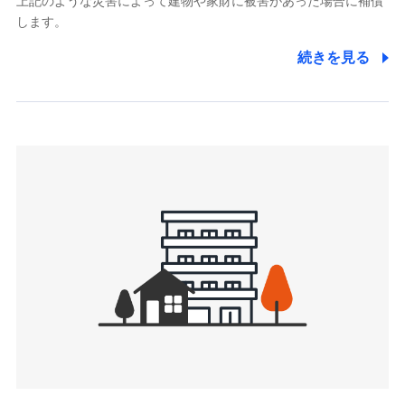
上記のような災害によって建物や家財に被害があった場合に補償
関する情報を提供し、金融商品等の契約を勧奨するため、ま
します。
た維持管理等の委託業務遂行のため、またそれらに付帯、関
連する当社および提携会社のサービスを案内、提供するため
続きを見る
（なお、当社は複数の保険会社と取引があり、取得した個人
情報を取引のある他の保険会社の商品・サービスをご提案す
るために利用させていただくことがあります。）
上記に係る連絡・手続き・管理等付帯業務を行うため
3.セミナー募集サイトから取得した個人情報
各種セミナーの案内、開催のため
上記に係る連絡・手続き・管理等付帯業務を行うため
4.家族・友達紹介にて取得した個人情報
被紹介者への連絡、及び当社と取引のあるもしくは委託を受
けている保険会社・提携会社の保険その他に関する情報を提
供し、金融商品等の契約を勧奨するため
アンケートやキャンペーン等の実施のため
上記に係る連絡・手続き・管理等付帯業務を行うため
5.通話録音にて取得する情報