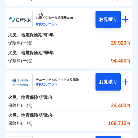
イチオシ
02
POINT
補償の範囲
？
0
03
17,350
4,950
POINT
建物
円
円
円
ソニー損害保険株式会社
うち
まさかのときも安心！全国の優良工務店とタッグを
お
家
ドクター火災保険Web
お見積り
0
6,650
1,650
ソニー損害保険株式会社のおすすめポイント
家財
円
組み、「高品質な修理」と「保険金のお支払」をワ
円
円
水災なしプラン
火災
風災・雹（ひょ
落雷
う）災、雪災
ンセットで提供する火災保険です。
火災、地震保険期間
1年
保険料（一括）内訳
01
破裂・爆発
POINT
お客さまのニーズから補償を考え、設計することで
20,920
保険料(一括)
円
合理的な保険料を実現することができます。さらに
水災
盗難
火災 1年
地震 1年
火災、地震保険期間
5年
水濡れ
各種割引が充実！
※1
騒擾（じょう）
94,480
保険料(一括)
円
大切な住まいを守るための各種サポート機能をご用
外部からの落下・
破損・汚損
イチオシ
02
POINT
0
13,949
4,950
建物
円
円
円
飛来・衝突
意、住宅トラブル応急サービス「すまいのサポート
日新火災海上保険株式会社
24」、住まいをメンテナンスする際の無料の「リフ
火災、自然災害、盗難などトータルでカバーし、大
チューリッヒのネット火災保険
お見積り
水災なしプラン
0
ォーム相談サービス」、「長期優良住宅の維持保全
4,649
1,650
日新火災海上保険株式会社のおすすめポイント
家財
円
切な住まいをお守りします！
円
円
サポートサービス」をご提供します。
水まわりトラブル、カギ開け対応など「住まいのア
火災、地震保険期間
1年
保険料（一括）内訳
01
POINT
お家ドクター火災保険Web（すまいの保険）のお見
シスタンスサービス」が無料付帯
24,400
保険料(一括)
円
積もり・お申込みはネットで完結！
補償の対象やお客さまの状況に応じたさまざまな割
火災 1年
地震 1年
火災、地震保険期間
5年
上半期
新規契約数ランキング
引をご用意！
109,710
保険料(一括)
円
イチオシ
02
POINT
補償の範囲
0
10,770
4,950
？
03
建物
円
POINT
円
円
当社火災保険新規契約者数より算出[
年
月]（ドコモスマート保険
チューリッヒ保険会社
ナビ調べ）