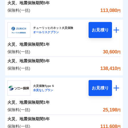
火災 1年
地震 1年
火災、地震保険期間
5年
113,080
保険料(一括)
円
0
17,057
4,950
建物
円
円
円
日新火災海上保険株式会社
チューリッヒのネット火災保険
お見積り
オールリスクプラン
0
6,558
1,650
日新火災海上保険株式会社のおすすめポイント
家財
円
円
円
火災、地震保険期間
1年
保険料（一括）内訳
01
POINT
30,600
保険料(一括)
円
火災 1年
地震 1年
火災、地震保険期間
5年
138,410
保険料(一括)
円
イチオシ
02
POINT
0
12,950
4,950
建物
円
円
円
チューリッヒ保険会社
ソニー損保の新ネット火災保険は、補償の組合せが自
火災保険Type S
お見積り
水災なしプラン
0
5,500
1,650
チューリッヒ保険会社のおすすめポイント
家財
円
由だから、必要な補償に絞って選べます。
円
円
しかも「地震上乗せ特約（全半損時のみ）」で、地震
火災、地震保険期間
1年
保険料（一括）内訳
01
POINT
の被害にも火災保険の保険金額に対して最大100％で備
25,198
保険料(一括)
円
えられます（一部損は対象外）。
火災 1年
地震 1年
火災、地震保険期間
5年
111,608
保険料(一括)
円