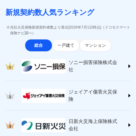
月払い
当社による個人情報の取扱いについて（プライバシー
失、ハチの巣駆除等の住宅トラブルに対応していま
インターネット割引
(https://www.aig.co.jp/sonpo)
5万円 建物が築15年以上または建築
チューリッヒのネット火災保険は
ダイレクト型でネッ
募集文書番号
ポリシー）
す。さらに大切な住まいを守るための各種サポート機
新規契約数人気ランキング
年不明の場合、風災・雹（ひょう）
ＳＢＩ損害保険株式会社
適用される割引
指定工務店割引
ト完結のお手続き・リーズナブルな保険料
に加え、
火
ネット申込
災・雪災の自己負担額は5万円
能をご用意。住まいをメンテナンスする際の無料の
(https://www.sbisonpo.co.jp/)
建築年割引
災に対する補償に加え、すべてのプランに盗難等がつ
申込方法
※2失火見舞費用の取扱いはなし
郵送
「リフォーム相談サービス」、「長期優良住宅の維持
ジェイアイ傷害火災保険株式会社
当社火災保険新規契約者数より算出[2026年7月1日時点]（ドコモスマート
いており、
社会問題などを考慮された幅広い補償が特
※3水道管修理費用の取扱いはなし
対面
保全サポートサービス」をご提供しています。
(https://www.jihoken.co.jp/)
その他条件
指定工務店特約
保険ナビ調べ）
※5
説明事項
（破損・汚損等危険補償特約で補償対
長です。
失火見舞金など付帯される費用保険金も多
ソニー損害保険株式会社
象となる場合があります。）
く、ダイレクトでありながら充実した補償が魅力で
始期日
2026/08/01
総合
一戸建て
マンション
(https://www.sonysonpo.co.jp/)
※4地震火災費用の取扱いはなし
すまいのサポート24
ドコモスマート保険ナビ編集部の評価
す。
※5火災・風災等の事故により建物に
損害保険ジャパン株式会社 (https://www.sompo-
リフォーム相談サービス
付帯サービス
※1盗難、水濡れ、騒擾（じょう）、
損害が生じたとき、日新火災がご案内
japan.co.jp/)
長期優良住宅の維持保全サポートサー
ソニー損害保険株式会
外部からの落下・飛来・衝突は自動付
する修理業者（指定工務店）が建物の
ソニー損保の新ネット火災保険は、補償の組合せが
ＳＯＭＰＯダイレクト損害保険株式会社
日新火災海上保険株式会社で
ビス
帯です。
修理を行います。
社
自由だから、必要な補償に絞って選べます。
(https://www.sompo-direct.co.jp/)
お見積もり
※2水まわりトラブル、カギ開け対
チューリッヒ保険会社 (https://www.zurich.co.jp/)
応、ガラス破損の場合に60分までの
クレジットカード
しかも、「地震上乗せ特約（全半損時のみ）」で、
募集文書番号
チューリッヒ保険会社で
東京海上日動火災保険株式会社
簡易作業無料でご提供いたします。弊
コンビニ払い
地震の被害にも最大100％で備えられます。
見積もりや保険会社とのご契約に先立ち、当社が提供する
お見積もり
払込方法
社提携業者にて24時間365日受付。受
ジェイアイ傷害火災保
(https://www.tokiomarine-nichido.co.jp/)
説明事項
口座振替
ドコモスマート保険ナビの利用規約と個人情報の取扱いに
付後、専門業者が対応に向かいます。
日新火災海上保険株式会社
険
銀行振込
ガラス破損の対応時間は9時～20時と
同意いただく必要があります。詳細について、以下をご確
チューリッヒ保険会社の
(https://www.nisshinfire.co.jp/)
なります。
認ください。
詳細を見る
ペット＆ファミリー損害保険株式会社
※3クレジットカード会社の分割払い
一括払
ドコモスマート保険ナビサービス利用規約
(https://www.petfamilyins.co.jp/)
が可能なことがあります。詳しくは各
日新火災海上保険株式
ソニー損害保険株式会社で
支払方法
年払い
ドコモスマート保険ナビ編集部の評価
三井住友海上火災保険株式会社 (https://www.ms-
当社による個人情報の取扱いについて（プライバシー
クレジットカード会社にご確認くださ
見積もりや保険会社とのご契約に先立ち、当社が提供する
お見積もり
会社
月払い
い。
ins.com/)
ポリシー）
ドコモスマート保険ナビの利用規約と個人情報の取扱いに