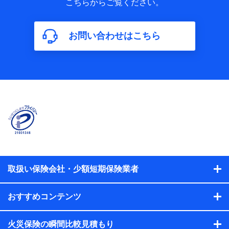
こちらからご覧ください。
保険加入の目的、保険商品の内容、保険料、保険料のお支払
方法、車のメーカーや走行距離などの情報、建物の構造や築
年数などの情報、ペットの種類や年齢などの情報などが含ま
お問い合わせはこちら
れます。
【共同して利用する者の範囲】
当社
株式会社NTTドコモ
【利用する者の利用目的】
当社又は株式会社NTTドコモが提供する保険関連サービスに
おけるユーザ登録受付および管理のため
当社又は株式会社NTTドコモと取引のあるもしくは委託を受
けている保険会社・提携会社の保険その他に関する情報を提
供するため、また維持管理等の委託業務遂行のため、またそ
れらに付帯、関連する当社、株式会社NTTドコモおよび提携
会社のサービスを案内、提供するため
取扱い保険会社・少額短期保険業者
（各サービスで取得したサービス利用履歴、ウェブサイトの
閲覧履歴、購買履歴、ご契約内容等のパーソナルデータを分
おすすめコンテンツ
析して、お客さまの趣味・嗜好・傾向に応じたサービス・商
品等に関するご提案や広告の配信等を行うことがありま
す。）
火災保険の瞬間比較見積もり
各種セミナーの開催のため