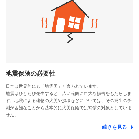
（https://www.zurichlife.co.jp/）
同意いただく必要があります。詳細について、以下をご確
東京海上日動あんしん生命保険株式会社
チューリッヒ保険会社で
認ください。
ドコモスマート保険ナビ編集部の評価
（https://www.tmn-anshin.co.jp/）
お見積もり
ドコモスマート保険ナビサービス利用規約
なないろ生命保険株式会社
（https://www.nanairolife.co.jp/）
当社による個人情報の取扱いについて（プライバシー
チューリッヒ保険会社の
全国の優良工務店とタッグを組み、「高品質な修理」
ポリシー）
日本生命保険相互会社
詳細を見る
と「保険金のお支払」をワンセットで提供する火災保
（https://www.nissay.co.jp）
険です。補償の選択は自由自在で、お申込みはPC・ス
はなさく生命保険株式会社
マホで24時間受付可能です。住宅トラブル応急サービ
見積もりや保険会社とのご契約に先立ち、当社が提供する
（https://www.life8739.co.jp/）
ドコモスマート保険ナビの利用規約と個人情報の取扱いに
ス「すまいのサポート24」は水まわり、玄関カギの紛
マニュライフ生命保険株式会社
同意いただく必要があります。詳細について、以下をご確
失、ハチの巣駆除等の住宅トラブルに対応していま
（https://www.manulife.co.jp/）
地震保険の必要性
認ください。
す。さらに大切な住まいを守るための各種サポート機
三井住友海上あいおい生命保険株式会社
ドコモスマート保険ナビサービス利用規約
能をご用意。住まいをメンテナンスする際の無料の
（https://www.msa-life.co.jp/）
日本は世界的にも「地震国」と言われています。
メットライフ生命株式会社
当社による個人情報の取扱いについて（プライバシー
「リフォーム相談サービス」、「長期優良住宅の維持
地震はひとたび発生すると、広い範囲に巨大な損害をもたらしま
(https://www.metlife.co.jp/)
ポリシー）
保全サポートサービス」をご提供しています。
す。地震による建物の火災や損壊などについては、その発生の予
メディケア生命保険株式会社
測が困難なことから基本的に火災保険では補償の対象としていま
（https://www.medicarelife.com/）
せん。
■少額短期保険
続きを見る
株式会社アシロ少額短期保険
日新火災海上保険株式会社で
(https://kailash.co.jp/)