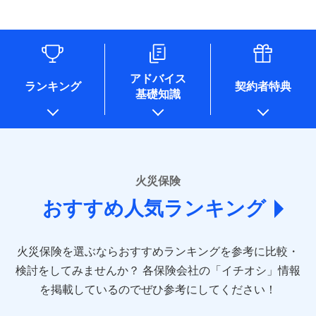
す。
連する当社および提携会社のサービスを案内、提供するため
象となる場合があります。）
水道管修理費用
リフォーム相談サービス
ドコモスマート保険ナビ編集部の評価
（なお、当社は複数の保険会社と取引があり、取得した個人
付帯サービス
※1破損・汚損の免責額5万円
※5地震火災費用の取扱いはなし
付帯サービス
住まいの緊急かけつけサービス
地震火災費用
長期優良住宅の維持保全サポートサー
情報を取引のある他の保険会社の商品・サービスをご提案す
※2水まわりトラブル、カギ開け対
※6火災・風災等の事故により建物に
ビス
るために利用させていただくことがあります。）
応、ガラス破損の場合に60分までの
損害が生じたとき、日新火災がご案内
ソニー損保の新ネット火災保険は、補償の組合せが
各種セミナーの開催のため
簡易作業無料でご提供いたします。弊
保険証券の不発行に関する特約（500
クレジットカード
する修理業者（指定工務店）が建物の
適用される割引
自由だから、必要な補償に絞って選べます。
コンサルティングサービスの実施のため
社提携業者にて24時間365日受付。受
円）
クレジットカード
修理を行います。
コンビニ払い
アドバイス
補償内容
チューリッヒ保険会社で
アンケートやキャンペーン等の実施のため
払込方法
付後、専門業者が対応に向かいます。
ランキング
契約者特典
しかも、「地震上乗せ特約（全半損時のみ）」で、
コンビニ払い
説明事項
口座振替
基礎知識
上記に係る案内・手続き・管理等付帯業務を行うため
お見積もり
払込方法
ガラス破損の対応時間は9時～20時と
その他条件
住まいのアシスタンスサービス
地震の被害にも最大100％で備えられます。
※2
募集文書番号
口座振替
銀行振込
* 当社が委託を受けている保険会社の情報は、保険会社
なります。
免責金額（自己負
銀行振込
※3クレジットカード会社の分割払い
のホームページに掲載しておりますので、ご確認くださ
チューリッヒ保険会社の
免責金額なし
WEB見積もり+メールアドレス登録後
担額）
が可能なことがあります。詳しくは各
一括払
詳細を見る
い。
から4営業日+1日以降、お客さまが決
クレジットカード会社にご確認くださ
備考
一括払
支払方法
年払い
済した時点で保険のお申し込みと完了
い。
臨時費用
支払方法
年払い
■損害保険
となります。
月払い
火災保険
見積もりや保険会社とのご契約に先立ち、当社が提供する
ソニー損害保険株式会社で
損害防止費用
月払い
あいおいニッセイ同和損害保険株式会社
募集文書番号
ドコモスマート保険ナビの利用規約と個人情報の取扱いに
お見積もり
ドコモスマート保険ナビ編集部の評価
残存物取片づけ費用
付帯される費用保
おすすめ人気ランキング
(https://www.aioinissaydowa.co.jp/)
ネット申込
クレジットカード
※3
同意いただく必要があります。詳細について、以下をご確
険金
失火見舞費用
ネット申込
アクサ損害保険株式会社 (https://www.axa-
※2
申込方法
郵送
コンビニ払い
認ください。
払込方法
direct.co.jp/)
水道管修理費用
申込方法
郵送
※3
全国の優良工務店とタッグを組み、「高品質な修理」
見積もりや保険会社とのご契約に先立ち、当社が提供する
対面
口座振替
ドコモスマート保険ナビサービス利用規約
火災保険を選ぶならおすすめランキングを参考に比較・
アニコム損害保険株式会社 (https://www.anicom-
地震火災費用
対面
ドコモスマート保険ナビの利用規約と個人情報の取扱いに
※4
と「保険金のお支払」をワンセットで提供する火災保
銀行振込
当社による個人情報の取扱いについて（プライバシー
sompo.co.jp/)
同意いただく必要があります。詳細について、以下をご確
検討をしてみませんか？
始期日
2025/10/01
各保険会社の「イチオシ」情報
険です。補償の選択は自由自在で、お申込みはPC・ス
ポリシー）
東京海上ダイレクト損害保険株式会社
その他付帯される
認ください。
始期日
2024/10/01
一括払
マホで24時間受付可能です。住宅トラブル応急サービ
を掲載しているのでぜひ参考にしてください！
修理付帯費用
ドコモスマート保険ナビ編集部の評価
費用の補償
(https://www.e-design.net/)
説明事項
※1水災料率は最低リスク区分を適用
支払方法
ドコモスマート保険ナビサービス利用規約
年払い
ス「すまいのサポート24」は水まわり、玄関カギの紛
AIG損害保険株式会社
※1破損・汚損、水ぬれは自己負担額