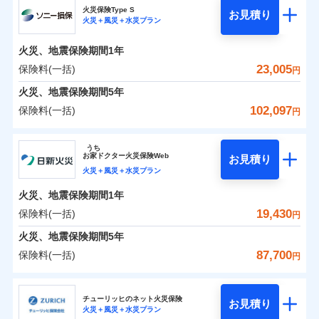
補償の範囲
？
03
POINT
ソニー損保の新ネット火災保険は、補償の組合せが自
火災保険Type S
お見積り
火災＋風災＋水災プラン
0
3,550
1,650
チューリッヒ保険会社のおすすめポイント
家財
円
由だから、必要な補償に絞って選べます。
円
円
火災
風災・雹（ひょ
しかも「地震上乗せ特約（全半損時のみ）」で、地震
落雷
う）災、雪災
火災、地震保険期間
1年
保険料（一括）内訳
01
火災
風災・雹（ひょ
POINT
破裂・爆発
の被害にも火災保険の保険金額に対して最大100％で備
落雷
う）災、雪災
23,005
保険料(一括)
円
破裂・爆発
えられます（一部損は対象外）。
水災
盗難
火災 1年
地震 1年
火災、地震保険期間
5年
ランキングをもっと見る
水濡れ
※1
水災
盗難
騒擾（じょう）
102,097
保険料(一括)
円
水濡れ
外部からの落下・
破損・汚損
イチオシ
02
POINT
補償の範囲
？
0
03
13,600
4,950
POINT
建物
円
円
円
騒擾（じょう）
飛来・衝突
ソニー損害保険株式会社
外部からの落下・
破損・汚損
うち
飛来・衝突
まさかのときも安心！全国の優良工務店とタッグを
お
家
ドクター火災保険Web
お見積り
0
4,200
1,650
ソニー損害保険株式会社のおすすめポイント
家財
円
組み、「高品質な修理」と「保険金のお支払」をワ
円
円
火災＋風災＋水災プラン
火災
風災・雹（ひょ
落雷
う）災、雪災
ンセットで提供する火災保険です。
火災、地震保険期間
1年
保険料（一括）内訳
01
補償内容
破裂・爆発
POINT
お客さまのニーズから補償を考え、設計することで
19,430
保険料(一括)
円
合理的な保険料を実現することができます。さらに
水災
盗難
火災 1年
地震 1年
火災、地震保険期間
5年
上半期
新規契約数ランキング
水濡れ
各種割引が充実！
免責金額（自己負
免責金額なし
※2
騒擾（じょう）
87,700
保険料(一括)
担額）
円
補償内容
大切な住まいを守るための各種サポート機能をご用
外部からの落下・
破損・汚損
イチオシ
02
POINT
0
12,610
4,950
建物
円
円
円
当社火災保険新規契約者数より算出[
年
飛来・衝突
月]（ドコモスマート保険
意、住宅トラブル応急サービス「すまいのサポート
日新火災海上保険株式会社
臨時費用
ナビ調べ）
24」、住まいをメンテナンスする際の無料の「リフ
火災、自然災害、盗難などトータルでカバーし、大
チューリッヒのネット火災保険
お見積り
損害防止費用
免責金額（自己負
火災＋風災＋水災プラン
免責金額なし
0
ォーム相談サービス」、「長期優良住宅の維持保全
3,795
1,650
日新火災海上保険株式会社のおすすめポイント
※1
家財
円
切な住まいをお守りします！
円
円