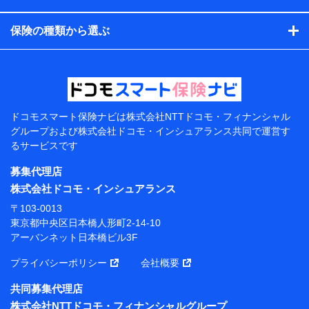
コンサルティングサービスの実施のため
アンケートやキャンペーン等の実施のため
保険の種類から選ぶ
上記に係る案内・手続き・管理等付帯業務を行うため
【当該個人データの管理について責任を有する者の名
称・住所・代表者名】
当該個人データを取り扱う各共同利用者（詳細は次のと
おり）
ドコモスマート保険ナビは
株式会社NTTドコモ・フィナンシャル
東京都千代田区永田町2丁目11番1号 山王パークタワー
グループおよび
株式会社ドコモ・インシュアランス共同で
運営す
株式会社NTTドコモ 代表取締役社長 前田 義晃
るサービスです
東京都中央区日本橋人形町2-14-10 アーバンネット日
募集代理店
本橋ビル 3F
株式会社ドコモ・インシュアランス
株式会社ドコモ・インシュアランス 代表取締役社
〒103-0013
長 吉村 忠義
東京都中央区日本橋人形町2-14-10
アーバンネット日本橋ビル3F
※ 当社および株式会社NTTドコモは、お客さまの情報
を利用させていただくにあたっては、「NTTドコモ パー
プライバシーポリシー
会社概要
ソナルデータ憲章」に定める行動原則を順守します 。
※ パーソナルデータダッシュボードの「第三者提供の
共同募集代理店
管理」の設定状態にかかわらず、共同利用する場合があ
株式会社NTTドコモ・フィナンシャルグループ