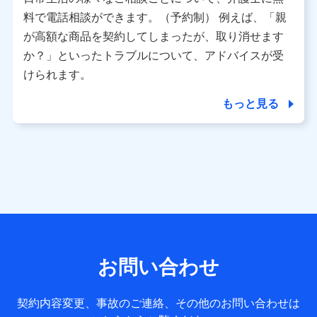
利用情報
料で電話相談ができます。（予約制） 例えば、「親
当社又は株式会社NTTドコモが提供する各種サービスなどの
ご契約・ご利用などに関する情報。例として、当社又は株式
が高額な商品を契約してしまったが、取り消せます
会社NTTドコモが提供する各種サービスのご契約状態・ご利
か？」といったトラブルについて、アドバイスが受
用履歴インターネット利用時の行動に関する情報、アプリケ
ーション利用時の行動に関する情報、購入されたサービスや
けられます。
商品の名称・購入場所・決済に関する情報、アンケートの回
答に関する情報などが含まれます。
もっと見る
保険関連サービス情報
当社又は株式会社NTTドコモが提供する保険関連サービスに
関して取得し、又は保有する情報。例として、見積請求受付
時、資料請求受付時又はユーザー登録受付時に提供いただい
た情報（氏名、住所、生年月日、性別、保険契約者と被保険
者の関係、保険加入の目的、保険商品の内容、保険料、保険
料のお支払方法、車のメーカーや走行距離などの情報、建物
の構造や築年数などの情報、ペットの種類や年齢など）及び
お客様との応対記録 （お客様に提示した比較見積の試算結
果情報、メールマガジンを提供した際のメール内容や送信履
歴の情報及び保険の更改案内等を提供した際のメール内容や
送信履歴などの情報）が含まれます。
お問い合わせ
保険契約情報
当社又は株式会社NTTドコモが取得し、又は保有する保険契
約に関する情報。例として、保険契約者及び被保険者の氏
契約内容変更、事故のご連絡、その他のお問い合わせは
名、住所、生年月日、性別、保険契約者と被保険者の関係、