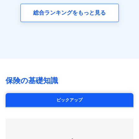
三井ダイレクト損害保険株式会社
全国の優良工務店とタッグを組み、「高品質な修理」
同意いただく必要があります。詳細について、以下をご確
ネット申込
募集文書番号
(https://www.mitsui-direct.co.jp/)
見積もりや保険会社とのご契約に先立ち、当社が提供する
認ください。
と「保険金のお支払」をワンセットで提供する火災保
総合ランキングをもっと見る
申込方法
郵送
ドコモスマート保険ナビの利用規約と個人情報の取扱いに
険です。補償の選択は自由自在で、お申込みはPC・ス
ドコモスマート保険ナビサービス利用規約
対面
同意いただく必要があります。詳細について、以下をご確
■生命保険
マホで24時間受付可能です。住宅トラブル応急サービ
当社による個人情報の取扱いについて（プライバシー
認ください。
アクサ生命保険株式会社
ス「すまいのサポート24」は水まわり、玄関カギの紛
ポリシー）
始期日
2024/10/01
（https://www.axa.co.jp/）
ドコモスマート保険ナビサービス利用規約
失、ハチの巣駆除等の住宅トラブルに対応していま
SBI生命保険株式会社（https://www.sbilife.co.jp/）
当社による個人情報の取扱いについて（プライバシー
す。さらに大切な住まいを守るための各種サポート機
※1損害割合が30%未満の場合は定率
FWD生命保険株式会社
ドコモスマート保険ナビ編集部の評価
ポリシー）
払、水災料率は最低リスク区分を適用
能をご用意。住まいをメンテナンスする際の無料の
（https://www.fwdlife.co.jp/）
※2失火見舞費用の取扱いはなし
「リフォーム相談サービス」、「長期優良住宅の維持
ソニー生命保険株式会社
※3水道管修理費用の取扱いはなし
チューリッヒのネット火災保険は
ダイレクト型でネッ
保全サポートサービス」をご提供しています。
（https://www.sonylife.co.jp）
説明事項
※4地震火災費用の取扱いはなし
ト完結のお手続き・リーズナブルな保険料
に加え、
火
SOMPOひまわり生命保険株式会社
保険の基礎知識
※5火災・風災等の事故により建物に
災に対する補償に加え、すべてのプランに盗難等がつ
（https://www.himawari-life.co.jp/）
損害が生じたとき、日新火災がご案内
いており、
社会問題などを考慮された幅広い補償が特
する修理業者（指定工務店）が建物の
第一ネオ生命保険株式会社
修理を行います。
長です。
失火見舞金など付帯される費用保険金も多
（https://neofirst.co.jp/）
ピックアップ
く、ダイレクトでありながら充実した補償が魅力で
大樹生命保険株式会社（https://www.taiju-
日新火災海上保険株式会社で
募集文書番号
life.co.jp）
お見積もり
す。
太陽生命保険株式会社（https://www.taiyo-
seimei.co.jp）
見積もりや保険会社とのご契約に先立ち、当社が提供する
チューリッヒ生命保険株式会社
ドコモスマート保険ナビの利用規約と個人情報の取扱いに