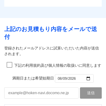
払込方法
お客さまのニーズから補償を考え、設計することで
水道管修理費用
※4
対面
口座振替
合理的な保険料を実現することができます。さらに
水災
盗難
地震火災費用
※5
銀行振込
上半期
新規契約数ランキング
水濡れ
各種割引が充実！
免責金額（自己負
始期日
2025/10/01
※1
免責金額なし
※1
騒擾（じょう）
担額）
補償内容
その他付帯される
大切な住まいを守るための各種サポート機能をご用
外部からの落下・
破損・汚損
一括払
イチオシ
02
修理付帯費用
POINT
費用の補償
当社火災保険新規契約者数より算出[
年
飛来・衝突
月]（ドコモスマート保険
意、住宅トラブル応急サービス「すまいのサポート
※1水災料率は最低リスク区分を適用
支払方法
年払い
上記のお見積もり内容をメールで送
臨時費用
ナビ調べ）
説明事項
※2雑危険（盗難を除く）および破汚
24」、住まいをメンテナンスする際の無料の「リフ
火災、自然災害、盗難などトータルでカバーし、大
月払い
損害防止費用
免責金額（自己負
損において、自己負担額5万円
インターネット割引
付
免責金額なし
ォーム相談サービス」、「長期優良住宅の維持保全
※1
切な住まいをお守りします！
担額）
残存物取片づけ費用
適用される割引
指定工務店割引
付帯される費用の
サポートサービス」をご提供します。
ネット申込
水まわりトラブル、カギ開け対応など「住まいのア
補償
募集文書番号
失火見舞費用
建築年割引
申込方法
郵送
登録されたメールアドレスに試算いただいた内容が送信
お家ドクター火災保険Web（すまいの保険）のお見
臨時費用
シスタンスサービス」が無料付帯
水道管修理費用
対面
されます。
積もり・お申込みはネットで完結！
損害防止費用
その他条件
指定工務店特約
補償の対象やお客さまの状況に応じたさまざまな割
※6
地震火災費用
上半期
新規契約数ランキング
ランキングをもっと見る
残存物取片づけ費用
付帯される費用保
引をご用意！
始期日
2026/08/01
険金
下記の利用規約及び個人情報の取扱いに同意します
失火見舞費用
すまいのサポート24
適用される割引
建築年割引
補償の範囲
？
03
POINT
当社火災保険新規契約者数より算出[
年
月]（ドコモスマート保険
水道管修理費用
リフォーム相談サービス
付帯サービス
※1破損・汚損の免責額5万円
ナビ調べ）
ドコモスマート保険ナビ編集部の評価
補償の範囲
付帯サービス
住まいの緊急かけつけサービス
地震火災費用
長期優良住宅の維持保全サポートサー
？
03
満期日または希望始期日
POINT
※2水まわりトラブル、カギ開け対
ビス
応、ガラス破損の場合に60分までの
火災
風災・雹（ひょ
簡易作業無料でご提供いたします。弊
保険証券の不発行に関する特約（500
クレジットカード
ソニー損保の新ネット火災保険は、補償の組合せが
適用される割引
落雷
う）災、雪災
社提携業者にて24時間365日受付。受
円）
クレジットカード
コンビニ払い
火災
補償内容
風災・雹（ひょ
破裂・爆発
自由だから、必要な補償に絞って選べます。
払込方法
付後、専門業者が対応に向かいます。
落雷
コンビニ払い
う）災、雪災
説明事項
口座振替
払込方法
ガラス破損の対応時間は9時～20時と
しかも、「地震上乗せ特約（全半損時のみ）」で、
破裂・爆発
その他条件
住まいのアシスタンスサービス
※2
口座振替
水災
銀行振込
盗難
なります。