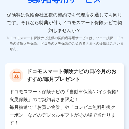
10.受託業務の 個人情報
受託業務の遂行およびこれらに準ずる業務の遂行のため
保険料は保険会社直接の契約でも代理店を通しても同じ
です。
それなら特典が付くドコモスマート保険ナビで契
11.マイカー通勤管理クラウド並びに法人向けASPサー
ビスに関してのお問い合わせ情報
約しませんか？
各種お問い合わせに対応するため
ドコモスマート保険ナビ提供の契約者専用サービスは、ソニー損保、ドコ
当社のサービスに関する情報提供や、皆様に有用なお知らせ
モの賃貸火災保険、ドコモの火災保険のご契約者さまへの提供はございま
をお送りするため
せん。
アンケートの送付のため
当社のサービスや媒体の運営改善に必要なデータを解析し、
分析するため
当社の対応品質向上やお問い合わせ内容の正確な把握のため
ドコモスマート保険ナビの日/今月のお
個人情報保護管理者の職名、連絡先
すすめ/毎月プレゼント
株式会社ドコモ・インシュアランス 営業部長
〒103-0013 東京都中央区日本橋人形町2-14-10 アー
ドコモスマート保険ナビの「自動車保険/バイク保険/
バンネット日本橋ビル 3F
火災保険」のご契約者さま限定！
株式会社ドコモ・インシュアランス
毎月抽選で「お買い物券」や「コンビニ無料引換ク
ーポン」などのデジタルギフトがその場で当たりま
個人情報の第三者提供について
す！
当社ではご本人の同意がある場合または法令に基づく場