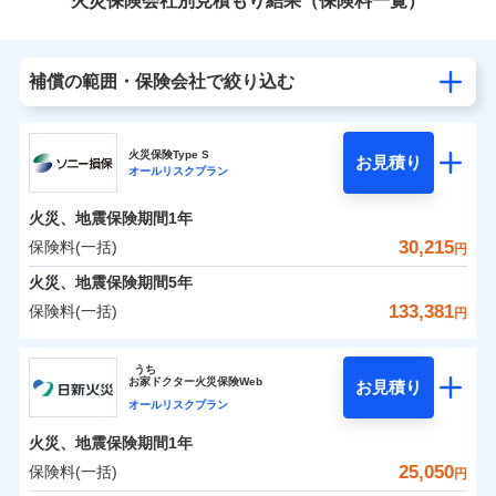
火災保険会社別見積もり結果（保険料一覧）
補償の範囲・保険会社で絞り込む
火災保険Type S
お見積り
オールリスクプラン
火災、地震保険期間
1年
30,215
保険料(一括)
円
火災、地震保険期間
5年
133,381
保険料(一括)
円
ソニー損害保険株式会社
うち
お
家
ドクター火災保険Web
お見積り
ソニー損害保険株式会社のおすすめポイント
オールリスクプラン
火災、地震保険期間
1年
保険料（一括）内訳
01
POINT
25,050
保険料(一括)
円