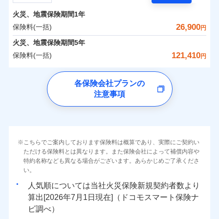
担額）
残存物取片づけ費用
付帯される費用の
サポートサービス」をご提供します。
水まわりトラブル、カギ開け対応など「住まいのア
補償
火災、地震保険期間
1年
失火見舞費用
保険料（一括）内訳
01
POINT
お家ドクター火災保険Web（すまいの保険）のお見
臨時費用
シスタンスサービス」が無料付帯
水道管修理費用
26,900
保険料(一括)
円
積もり・お申込みはネットで完結！
損害防止費用
補償の対象やお客さまの状況に応じたさまざまな割
地震火災費用
火災 1年
地震 1年
火災、地震保険期間
5年
上半期
新規契約数ランキング
ランキングをもっと見る
残存物取片づけ費用
付帯される費用保
引をご用意！
121,410
保険料(一括)
険金
円
失火見舞費用
適用される割引
建築年割引
イチオシ
02
POINT
補償の範囲
0
8,880
4,950
？
03
建物
円
POINT
円
円
当社火災保険新規契約者数より算出[
年
月]（ドコモスマート保険
水道管修理費用
チューリッヒ保険会社
ナビ調べ）
補償の範囲
付帯サービス
住まいの緊急かけつけサービス
地震火災費用
？
03
POINT
各保険会社プランの
ソニー損保の新ネット火災保険は、補償の組合せが自
注意事項
0
3,950
1,650
チューリッヒ保険会社のおすすめポイント
家財
円
由だから、必要な補償に絞って選べます。
円
円
火災
風災・雹（ひょ
保険証券の不発行に関する特約（500
クレジットカード
適用される割引
しかも「地震上乗せ特約（全半損時のみ）」で、地震
落雷
う）災、雪災
円）
コンビニ払い
保険料（一括）内訳
01
火災
補償内容
風災・雹（ひょ
POINT
破裂・爆発
払込方法
の被害にも火災保険の保険金額に対して最大100％で備
落雷
う）災、雪災
口座振替
破裂・爆発
えられます（一部損は対象外）。
その他条件
住まいのアシスタンスサービス
※2
水災
銀行振込
盗難
火災 1年
地震 1年
こちらでご案内しております保険料は概算であり、実際にご契約い
ランキングをもっと見る
水濡れ
免責金額（自己負
免責金額なし
ただける保険料とは異なります。また保険会社によって補償内容や
水災
※2
盗難
騒擾（じょう）
WEB見積もり+メールアドレス登録後
担額）
一括払
水濡れ
外部からの落下・
特約名称なども異なる場合がございます。あらかじめご了承くださ
破損・汚損
イチオシ
02
POINT
から4営業日+1日以降、お客さまが決
補償の範囲
？
0
03
15,550
4,950
POINT
建物
円
円
円
備考
騒擾（じょう）
飛来・衝突
支払方法
い。
年払い
済した時点で保険のお申し込みと完了
外部からの落下・
破損・汚損
臨時費用
となります。
月払い
飛来・衝突
まさかのときも安心！全国の優良工務店とタッグを
人気順については当社
新規契約者数より
損害防止費用
0
4,750
1,650
家財
円
組み、「高品質な修理」と「保険金のお支払」をワ
円
円
算出[
年
月
日現在]（ドコモスマート保険ナ
火災
風災・雹（ひょ
残存物取片づけ費用
付帯される費用保
ネット申込
クレジットカード
※3
落雷
う）災、雪災
ンセットで提供する火災保険です。
ビ調べ）
険金
失火見舞費用
※3
補償内容
破裂・爆発
申込方法
郵送
コンビニ払い