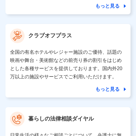
合を除き、第三者に提供いたしません。
もっと見る
業務の委託
当社は利用目的の達成に必要な範囲内において個人情報
クラブオフプラス
の取り扱いの全部または一部を委託する場合がありま
す。
全国の有名ホテルやレジャー施設のご優待、話題の
個人データの共同利用
映画や舞台・美術館などの前売り券の割引をはじめ
とした各種サービスを提供しております。国内外20
当社は株式会社NTTドコモとの間で、以下のとおり個
人データを共同利用します。
万以上の施設やサービスでご利用いただけます。
【共同して利用される利用データの項目】
もっと見る
当社又は株式会社NTTドコモがサービス提供等を通じて
取得した、以下の情報などの個人データ
基本情報
氏名、電話番号、メールアドレス、お客さまの識別子、属
暮らしの法律相談ダイヤル
性、連絡先、dポイントサービスのご利用に関する情報。例
として、dポイントカード番号、性別、年齢、家族構成、住
所、dポイント残高、dポイント利用履歴などが含まれます。
日常生活の様々なご相談ごとについて、弁護士に無