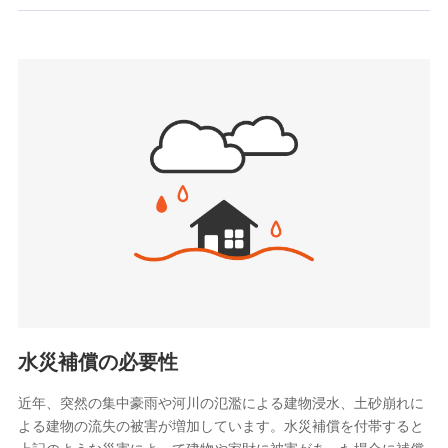
お見積もり
SBIいきいき少額短期保険会社 (https://www.i-
sedai.com/)
見積もりや保険会社とのご契約に先立ち、当社が提供する
SBIペット少額短期保険株式会社
ドコモスマート保険ナビの利用規約と個人情報の取扱いに
(https://www.sbipet-ssi.co.jp/)
同意いただく必要があります。詳細について、以下をご確
SBIリスタ少額短期保険会社
認ください。
(https://www.jishin.co.jp/)
スマートプラス少額短期保険株式会社
ドコモスマート保険ナビサービス利用規約
（https://www.smartplus-insurance.com/）
当社による個人情報の取扱いについて（プライバシー
チューリッヒ少額短期保険株式会社
ポリシー）
(https://www.zurichssi.co.jp/)
Tokio Marine X少額短期保険株式会社
(https://www.tokiomarine-x.co.jp/)
ペットメディカルサポート株式会社
(https://pshoken.co.jp/)
リトルファミリー少額短期保険株式会社
(https://www.littlefamily-ssi.com/)
水災補償の必要性
2.共同募集を行う代理店から受領する個人情報
近年、突然の集中豪雨や河川の氾濫による建物浸水、土砂崩れに
よる建物の流失の被害が増加しています。水災補償を付帯すると
郵便、電話、およびＥメール等により、当社と取引のあるも
しくは委託を受けている保険会社・提携会社の保険その他に