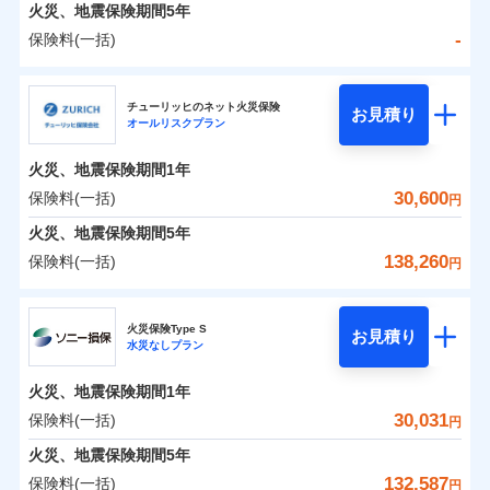
火災 1年
地震 1年
火災、地震保険期間
5年
-
保険料(一括)
0
21,926
4,950
建物
円
円
円
日新火災海上保険株式会社
チューリッヒのネット火災保険
お見積り
オールリスクプラン
0
6,522
1,650
日新火災海上保険株式会社のおすすめポイント
家財
円
円
円
火災、地震保険期間
1年
保険料（一括）内訳
01
POINT
30,600
保険料(一括)
円
火災 1年
地震 1年
火災、地震保険期間
5年
138,260
保険料(一括)
円
イチオシ
02
POINT
-
14,700
4,950
建物
円
円
チューリッヒ保険会社
ソニー損保の新ネット火災保険は、補償の組合せが自
火災保険Type S
お見積り
水災なしプラン
-
5,500
1,650
チューリッヒ保険会社のおすすめポイント
家財
由だから、必要な補償に絞って選べます。
円
円
しかも「地震上乗せ特約（全半損時のみ）」で、地震
火災、地震保険期間
1年
保険料（一括）内訳
01
POINT
の被害にも火災保険の保険金額に対して最大100％で備
30,031
保険料(一括)
円
えられます（一部損は対象外）。
火災 1年
地震 1年
火災、地震保険期間
5年
132,587
保険料(一括)
円