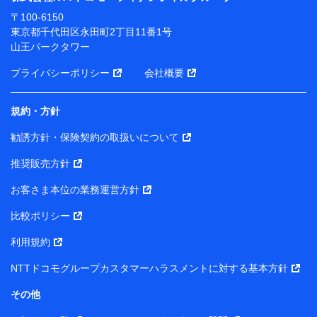
ります。
〒100-6150
※ dポイントクラブ会員ではないお客さま（2019年12
東京都千代田区永田町2丁目11番1号
月11日以降、一度もdポイントクラブ会員であったこと
山王パークタワー
がないお客さまに限る）に関する、2019年12月10日以
前に取得した個人データは、こちら の利用目的の範囲内
プライバシーポリシー
会社概要
に限って共同利用します。
規約・方針
当社は株式会社NTTドコモ・フィナンシャルグループ
との間で、以下のとおり個人データを共同利用しま
勧誘方針・保険契約の取扱いについて
す。
推奨販売方針
【共同して利用される利用データの項目】
当社または株式会社NTTドコモ・フィナンシャルグルー
お客さま本位の業務運営方針
プがサービス提供等を通じて取得した、以下の情報など
比較ポリシー
の個人データ
基本情報
利用規約
氏名、電話番号、メールアドレス、お客さまの識別子、属
NTTドコモグループカスタマーハラスメントに対する基本方針
性、連絡先、dポイントサービスのご利用に関する情報。例
として、dポイントカード番号、性別、年齢、家族構成、住
その他
所、dポイント残高、dポイント利用履歴などが含まれます。
利用情報