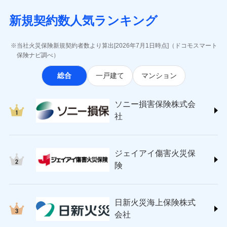
月払い
当社による個人情報の取扱いについて（プライバシー
失、ハチの巣駆除等の住宅トラブルに対応していま
インターネット割引
(https://www.aig.co.jp/sonpo)
5万円 建物が築15年以上または建築
チューリッヒのネット火災保険は
ダイレクト型でネッ
募集文書番号
ポリシー）
す。さらに大切な住まいを守るための各種サポート機
新規契約数人気ランキング
年不明の場合、風災・雹（ひょう）
ＳＢＩ損害保険株式会社
適用される割引
指定工務店割引
ト完結のお手続き・リーズナブルな保険料
に加え、
火
ネット申込
災・雪災の自己負担額は5万円
能をご用意。住まいをメンテナンスする際の無料の
(https://www.sbisonpo.co.jp/)
建築年割引
災に対する補償に加え、すべてのプランに盗難等がつ
申込方法
※2失火見舞費用の取扱いはなし
郵送
「リフォーム相談サービス」、「長期優良住宅の維持
ジェイアイ傷害火災保険株式会社
当社火災保険新規契約者数より算出[2026年7月1日時点]（ドコモスマート
いており、
社会問題などを考慮された幅広い補償が特
※3水道管修理費用の取扱いはなし
対面
保全サポートサービス」をご提供しています。
(https://www.jihoken.co.jp/)
その他条件
指定工務店特約
保険ナビ調べ）
※5
説明事項
（破損・汚損等危険補償特約で補償対
長です。
失火見舞金など付帯される費用保険金も多
ソニー損害保険株式会社
象となる場合があります。）
く、ダイレクトでありながら充実した補償が魅力で
始期日
2026/08/01
総合
一戸建て
マンション
(https://www.sonysonpo.co.jp/)
※4地震火災費用の取扱いはなし
すまいのサポート24
ドコモスマート保険ナビ編集部の評価
す。
※5火災・風災等の事故により建物に
損害保険ジャパン株式会社 (https://www.sompo-
リフォーム相談サービス
付帯サービス
※1盗難、水濡れ、騒擾（じょう）、
損害が生じたとき、日新火災がご案内
japan.co.jp/)
長期優良住宅の維持保全サポートサー
ソニー損害保険株式会
外部からの落下・飛来・衝突は自動付
する修理業者（指定工務店）が建物の
ソニー損保の新ネット火災保険は、補償の組合せが
ＳＯＭＰＯダイレクト損害保険株式会社
日新火災海上保険株式会社で
ビス
帯です。
修理を行います。
社
自由だから、必要な補償に絞って選べます。
(https://www.sompo-direct.co.jp/)
お見積もり
※2水まわりトラブル、カギ開け対
チューリッヒ保険会社 (https://www.zurich.co.jp/)
応、ガラス破損の場合に60分までの
クレジットカード
しかも、「地震上乗せ特約（全半損時のみ）」で、
募集文書番号
チューリッヒ保険会社で
東京海上日動火災保険株式会社
簡易作業無料でご提供いたします。弊
コンビニ払い
地震の被害にも最大100％で備えられます。
見積もりや保険会社とのご契約に先立ち、当社が提供する
お見積もり
払込方法
社提携業者にて24時間365日受付。受
ジェイアイ傷害火災保
(https://www.tokiomarine-nichido.co.jp/)
説明事項
口座振替
ドコモスマート保険ナビの利用規約と個人情報の取扱いに
付後、専門業者が対応に向かいます。
日新火災海上保険株式会社
険
銀行振込
ガラス破損の対応時間は9時～20時と
同意いただく必要があります。詳細について、以下をご確
チューリッヒ保険会社の
(https://www.nisshinfire.co.jp/)
なります。
認ください。
詳細を見る
ペット＆ファミリー損害保険株式会社
※3クレジットカード会社の分割払い
一括払
ドコモスマート保険ナビサービス利用規約
(https://www.petfamilyins.co.jp/)
が可能なことがあります。詳しくは各
日新火災海上保険株式
ソニー損害保険株式会社で
支払方法
年払い
ドコモスマート保険ナビ編集部の評価
三井住友海上火災保険株式会社 (https://www.ms-
当社による個人情報の取扱いについて（プライバシー
クレジットカード会社にご確認くださ
見積もりや保険会社とのご契約に先立ち、当社が提供する
お見積もり
会社
月払い
い。
ins.com/)
ポリシー）
ドコモスマート保険ナビの利用規約と個人情報の取扱いに