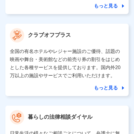
合を除き、第三者に提供いたしません。
もっと見る
業務の委託
当社は利用目的の達成に必要な範囲内において個人情報
クラブオフプラス
の取り扱いの全部または一部を委託する場合がありま
す。
全国の有名ホテルやレジャー施設のご優待、話題の
個人データの共同利用
映画や舞台・美術館などの前売り券の割引をはじめ
とした各種サービスを提供しております。国内外20
当社は株式会社NTTドコモとの間で、以下のとおり個
人データを共同利用します。
万以上の施設やサービスでご利用いただけます。
【共同して利用される利用データの項目】
もっと見る
当社又は株式会社NTTドコモがサービス提供等を通じて
取得した、以下の情報などの個人データ
基本情報
氏名、電話番号、メールアドレス、お客さまの識別子、属
暮らしの法律相談ダイヤル
性、連絡先、dポイントサービスのご利用に関する情報。例
として、dポイントカード番号、性別、年齢、家族構成、住
所、dポイント残高、dポイント利用履歴などが含まれます。
日常生活の様々なご相談ごとについて、弁護士に無