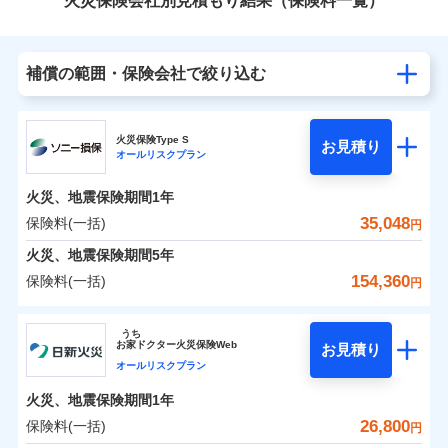
火災保険会社別見積もり結果（保険料一覧）
補償の範囲・保険会社で絞り込む
火災保険Type S
お見積り
オールリスクプラン
火災、地震保険期間
1年
35,048
保険料(一括)
円
火災、地震保険期間
5年
154,360
保険料(一括)
円
ソニー損害保険株式会社
うち
お
家
ドクター火災保険Web
お見積り
ソニー損害保険株式会社のおすすめポイント
オールリスクプラン
火災、地震保険期間
1年
保険料（一括）内訳
01
POINT
26,800
保険料(一括)
円