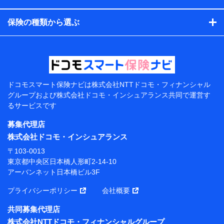
コンサルティングサービスの実施のため
アンケートやキャンペーン等の実施のため
保険の種類から選ぶ
上記に係る案内・手続き・管理等付帯業務を行うため
【当該個人データの管理について責任を有する者の名
称・住所・代表者名】
当該個人データを取り扱う各共同利用者（詳細は次のと
おり）
ドコモスマート保険ナビは
株式会社NTTドコモ・フィナンシャル
東京都千代田区永田町2丁目11番1号 山王パークタワー
グループおよび
株式会社ドコモ・インシュアランス共同で
運営す
株式会社NTTドコモ 代表取締役社長 前田 義晃
るサービスです
東京都中央区日本橋人形町2-14-10 アーバンネット日
募集代理店
本橋ビル 3F
株式会社ドコモ・インシュアランス
株式会社ドコモ・インシュアランス 代表取締役社
〒103-0013
長 吉村 忠義
東京都中央区日本橋人形町2-14-10
アーバンネット日本橋ビル3F
※ 当社および株式会社NTTドコモは、お客さまの情報
を利用させていただくにあたっては、「NTTドコモ パー
プライバシーポリシー
会社概要
ソナルデータ憲章」に定める行動原則を順守します 。
※ パーソナルデータダッシュボードの「第三者提供の
共同募集代理店
管理」の設定状態にかかわらず、共同利用する場合があ
株式会社NTTドコモ・フィナンシャルグループ