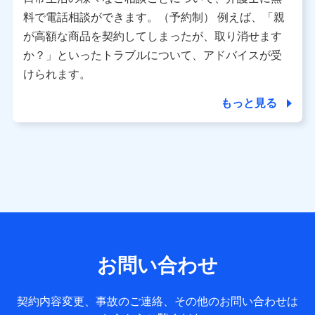
利用情報
料で電話相談ができます。（予約制） 例えば、「親
当社又は株式会社NTTドコモが提供する各種サービスなどの
ご契約・ご利用などに関する情報。例として、当社又は株式
が高額な商品を契約してしまったが、取り消せます
会社NTTドコモが提供する各種サービスのご契約状態・ご利
か？」といったトラブルについて、アドバイスが受
用履歴インターネット利用時の行動に関する情報、アプリケ
ーション利用時の行動に関する情報、購入されたサービスや
けられます。
商品の名称・購入場所・決済に関する情報、アンケートの回
答に関する情報などが含まれます。
もっと見る
保険関連サービス情報
当社又は株式会社NTTドコモが提供する保険関連サービスに
関して取得し、又は保有する情報。例として、見積請求受付
時、資料請求受付時又はユーザー登録受付時に提供いただい
た情報（氏名、住所、生年月日、性別、保険契約者と被保険
者の関係、保険加入の目的、保険商品の内容、保険料、保険
料のお支払方法、車のメーカーや走行距離などの情報、建物
の構造や築年数などの情報、ペットの種類や年齢など）及び
お客様との応対記録 （お客様に提示した比較見積の試算結
果情報、メールマガジンを提供した際のメール内容や送信履
歴の情報及び保険の更改案内等を提供した際のメール内容や
送信履歴などの情報）が含まれます。
お問い合わせ
保険契約情報
当社又は株式会社NTTドコモが取得し、又は保有する保険契
約に関する情報。例として、保険契約者及び被保険者の氏
契約内容変更、事故のご連絡、その他のお問い合わせは
名、住所、生年月日、性別、保険契約者と被保険者の関係、