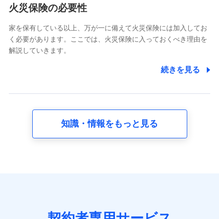
電話対応の品質向上およびお問合せ内容の正確な把握のため
火災保険の必要性
家を保有している以上、万が一に備えて火災保険には加入してお
6.採用応募者の個人情報
く必要があります。ここでは、火災保険に入っておくべき理由を
採用選考および入社手続を実施するため
解説していきます。
7.社員（従業者）の個人情報
続きを見る
人事･勤怠･健康・労務等の管理、給与支給、福利厚生・採用
退職関連処理等の各種手続きのため、当社と従業員または従
業員同士の連絡のため
知識・情報をもっと見る
8.取引先個人情報
取引先としての選定業務、営業情報の提供業務、契約締結手
続き業務、取引管理業務、およびこれらに準ずる業務の遂行
のため
9.お問い合わせ情報
各種お問い合わせに対応するため
契約者専用サービス