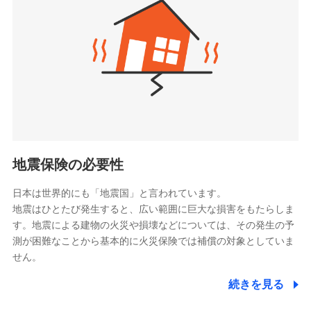
（https://www.zurichlife.co.jp/）
同意いただく必要があります。詳細について、以下をご確
東京海上日動あんしん生命保険株式会社
チューリッヒ保険会社で
認ください。
ドコモスマート保険ナビ編集部の評価
（https://www.tmn-anshin.co.jp/）
お見積もり
ドコモスマート保険ナビサービス利用規約
なないろ生命保険株式会社
（https://www.nanairolife.co.jp/）
当社による個人情報の取扱いについて（プライバシー
チューリッヒ保険会社の
全国の優良工務店とタッグを組み、「高品質な修理」
ポリシー）
日本生命保険相互会社
詳細を見る
と「保険金のお支払」をワンセットで提供する火災保
（https://www.nissay.co.jp）
険です。補償の選択は自由自在で、お申込みはPC・ス
はなさく生命保険株式会社
マホで24時間受付可能です。住宅トラブル応急サービ
見積もりや保険会社とのご契約に先立ち、当社が提供する
（https://www.life8739.co.jp/）
ドコモスマート保険ナビの利用規約と個人情報の取扱いに
ス「すまいのサポート24」は水まわり、玄関カギの紛
マニュライフ生命保険株式会社
同意いただく必要があります。詳細について、以下をご確
失、ハチの巣駆除等の住宅トラブルに対応していま
（https://www.manulife.co.jp/）
地震保険の必要性
認ください。
す。さらに大切な住まいを守るための各種サポート機
三井住友海上あいおい生命保険株式会社
ドコモスマート保険ナビサービス利用規約
能をご用意。住まいをメンテナンスする際の無料の
（https://www.msa-life.co.jp/）
日本は世界的にも「地震国」と言われています。
メットライフ生命株式会社
当社による個人情報の取扱いについて（プライバシー
「リフォーム相談サービス」、「長期優良住宅の維持
地震はひとたび発生すると、広い範囲に巨大な損害をもたらしま
(https://www.metlife.co.jp/)
ポリシー）
保全サポートサービス」をご提供しています。
す。地震による建物の火災や損壊などについては、その発生の予
メディケア生命保険株式会社
測が困難なことから基本的に火災保険では補償の対象としていま
（https://www.medicarelife.com/）
せん。
■少額短期保険
続きを見る
株式会社アシロ少額短期保険
日新火災海上保険株式会社で
(https://kailash.co.jp/)