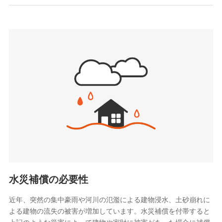
お見積もり
SBIいきいき少額短期保険会社 (https://www.i-
sedai.com/)
見積もりや保険会社とのご契約に先立ち、当社が提供する
SBIペット少額短期保険株式会社
ドコモスマート保険ナビの利用規約と個人情報の取扱いに
(https://www.sbipet-ssi.co.jp/)
同意いただく必要があります。詳細について、以下をご確
SBIリスタ少額短期保険会社
認ください。
(https://www.jishin.co.jp/)
スマートプラス少額短期保険株式会社
ドコモスマート保険ナビサービス利用規約
（https://www.smartplus-insurance.com/）
当社による個人情報の取扱いについて（プライバシー
チューリッヒ少額短期保険株式会社
ポリシー）
(https://www.zurichssi.co.jp/)
Tokio Marine X少額短期保険株式会社
(https://www.tokiomarine-x.co.jp/)
ペットメディカルサポート株式会社
(https://pshoken.co.jp/)
リトルファミリー少額短期保険株式会社
(https://www.littlefamily-ssi.com/)
水災補償の必要性
2.共同募集を行う代理店から受領する個人情報
近年、突然の集中豪雨や河川の氾濫による建物浸水、土砂崩れに
よる建物の流失の被害が増加しています。水災補償を付帯すると
郵便、電話、およびＥメール等により、当社と取引のあるも
しくは委託を受けている保険会社・提携会社の保険その他に