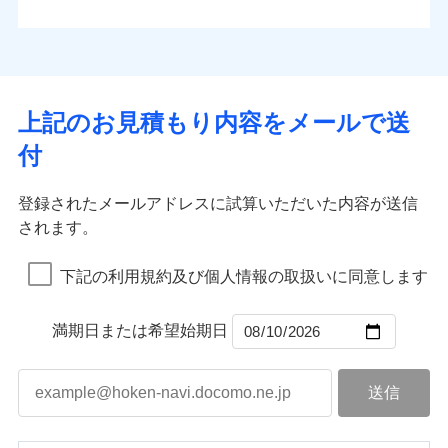
払込方法
お客さまのニーズから補償を考え、設計することで
水道管修理費用
※4
対面
口座振替
合理的な保険料を実現することができます。さらに
水災
盗難
地震火災費用
※5
銀行振込
上半期
新規契約数ランキング
水濡れ
各種割引が充実！
免責金額（自己負
始期日
2025/10/01
※1
免責金額なし
※1
騒擾（じょう）
担額）
補償内容
その他付帯される
大切な住まいを守るための各種サポート機能をご用
外部からの落下・
破損・汚損
一括払
イチオシ
02
修理付帯費用
POINT
費用の補償
当社火災保険新規契約者数より算出[
年
飛来・衝突
月]（ドコモスマート保険
意、住宅トラブル応急サービス「すまいのサポート
※1水災料率は最低リスク区分を適用
支払方法
年払い
上記のお見積もり内容をメールで送
臨時費用
ナビ調べ）
説明事項
※2雑危険（盗難を除く）および破汚
24」、住まいをメンテナンスする際の無料の「リフ
火災、自然災害、盗難などトータルでカバーし、大
月払い
損害防止費用
免責金額（自己負
損において、自己負担額5万円
インターネット割引
付
免責金額なし
ォーム相談サービス」、「長期優良住宅の維持保全
※1
切な住まいをお守りします！
担額）
残存物取片づけ費用
適用される割引
指定工務店割引
付帯される費用の
サポートサービス」をご提供します。
ネット申込
水まわりトラブル、カギ開け対応など「住まいのア
補償
募集文書番号
失火見舞費用
建築年割引
申込方法
郵送
登録されたメールアドレスに試算いただいた内容が送信
お家ドクター火災保険Web（すまいの保険）のお見
臨時費用
シスタンスサービス」が無料付帯
水道管修理費用
対面
されます。
積もり・お申込みはネットで完結！
損害防止費用
その他条件
指定工務店特約
補償の対象やお客さまの状況に応じたさまざまな割
※6
地震火災費用
上半期
新規契約数ランキング
ランキングをもっと見る
残存物取片づけ費用
付帯される費用保
引をご用意！
始期日
2026/08/01
険金
下記の利用規約及び個人情報の取扱いに同意します
失火見舞費用
すまいのサポート24
適用される割引
建築年割引
補償の範囲
？
03
POINT
当社火災保険新規契約者数より算出[
年
月]（ドコモスマート保険
水道管修理費用
リフォーム相談サービス
付帯サービス
※1破損・汚損の免責額5万円
ナビ調べ）
ドコモスマート保険ナビ編集部の評価
補償の範囲
付帯サービス
住まいの緊急かけつけサービス
地震火災費用
長期優良住宅の維持保全サポートサー
？
03
満期日または希望始期日
POINT
※2水まわりトラブル、カギ開け対
ビス
応、ガラス破損の場合に60分までの
火災
風災・雹（ひょ
簡易作業無料でご提供いたします。弊
保険証券の不発行に関する特約（500
クレジットカード
ソニー損保の新ネット火災保険は、補償の組合せが
適用される割引
落雷
う）災、雪災
社提携業者にて24時間365日受付。受
円）
クレジットカード
コンビニ払い
火災
補償内容
風災・雹（ひょ
破裂・爆発
自由だから、必要な補償に絞って選べます。
払込方法
付後、専門業者が対応に向かいます。
落雷
コンビニ払い
う）災、雪災
説明事項
口座振替
払込方法
ガラス破損の対応時間は9時～20時と
しかも、「地震上乗せ特約（全半損時のみ）」で、
破裂・爆発
その他条件
住まいのアシスタンスサービス
※2
口座振替
水災
銀行振込
盗難
なります。