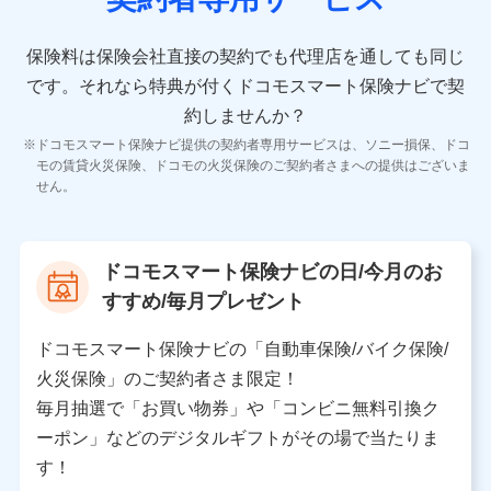
10.受託業務の 個人情報
受託業務の遂行およびこれらに準ずる業務の遂行のため
保険料は保険会社直接の契約でも代理店を通しても同じ
です。
それなら特典が付くドコモスマート保険ナビで契
11.マイカー通勤管理クラウド並びに法人向けASPサー
ビスに関してのお問い合わせ情報
約しませんか？
各種お問い合わせに対応するため
ドコモスマート保険ナビ提供の契約者専用サービスは、ソニー損保、ドコ
当社のサービスに関する情報提供や、皆様に有用なお知らせ
モの賃貸火災保険、ドコモの火災保険のご契約者さまへの提供はございま
をお送りするため
せん。
アンケートの送付のため
当社のサービスや媒体の運営改善に必要なデータを解析し、
分析するため
当社の対応品質向上やお問い合わせ内容の正確な把握のため
ドコモスマート保険ナビの日/今月のお
個人情報保護管理者の職名、連絡先
すすめ/毎月プレゼント
株式会社ドコモ・インシュアランス 営業部長
〒103-0013 東京都中央区日本橋人形町2-14-10 アー
ドコモスマート保険ナビの「自動車保険/バイク保険/
バンネット日本橋ビル 3F
火災保険」のご契約者さま限定！
株式会社ドコモ・インシュアランス
毎月抽選で「お買い物券」や「コンビニ無料引換ク
ーポン」などのデジタルギフトがその場で当たりま
個人情報の第三者提供について
す！
当社ではご本人の同意がある場合または法令に基づく場