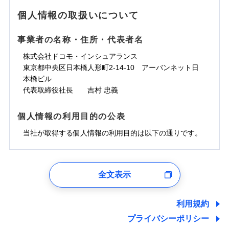
地震の被害にも最大100％で備えられます。
ランキングをもっと見る
水濡れ
免責金額（自己負
銀行振込
※3クレジットカード会社の分割払い
※1
免責金額なし
水災
※1
盗難
騒擾（じょう）
個人情報の取扱いについて
WEB見積もり+メールアドレス登録後
担額）
が可能なことがあります。詳しくは各
一括払
水濡れ
外部からの落下・
破損・汚損
から4営業日+1日以降、お客さまが決
※1
クレジットカード会社にご確認くださ
備考
騒擾（じょう）
一括払
飛来・衝突
支払方法
年払い
済した時点で保険のお申し込みと完了
外部からの落下・
破損・汚損
い。
事業者の名称・住所・代表者名
臨時費用
支払方法
年払い
となります。
月払い
飛来・衝突
損害防止費用
月払い
株式会社ドコモ・インシュアランス
ソニー損害保険株式会社で
募集文書番号
残存物取片づけ費用
付帯される費用保
ネット申込
クレジットカード
東京都中央区日本橋人形町2-14-10 アーバンネット日
※3
お見積もり
険金
失火見舞費用
ネット申込
※2
補償内容
申込方法
本橋ビル
郵送
コンビニ払い
払込方法
水道管修理費用
申込方法
郵送
※3
代表取締役社長 吉村 忠義
対面
口座振替
見積もりや保険会社とのご契約に先立ち、当社が提供する
地震火災費用
対面
※4
銀行振込
上半期
新規契約数ランキング
免責金額（自己負
ドコモスマート保険ナビの利用規約と個人情報の取扱いに
始期日
2025/10/01
免責金額なし
個人情報の利用目的の公表
担額）
同意いただく必要があります。詳細について、以下をご確
補償内容
その他付帯される
始期日
2024/10/01
一括払
修理付帯費用
ドコモスマート保険ナビ編集部の評価
費用の補償
認ください。
当社火災保険新規契約者数より算出[
当社が取得する個人情報の利用目的は以下の通りです。
年
月]（ドコモスマート保険
※1雑危険（盗難を除く）および破汚
支払方法
年払い
説明事項
臨時費用
ナビ調べ）
損において、自己負担額5万円
※1損害割合が30%未満の場合は定率
ドコモスマート保険ナビサービス利用規約
月払い
損害防止費用
免責金額（自己負
インターネット割引
払、水災料率は最低リスク区分を適用
チューリッヒのネット火災保険は
ダイレクト型でネッ
1.見積請求受付時、資料請求受付時、ユーザー登録受
免責金額なし
当社による個人情報の取扱いについて（プライバシー
担額）
※2破損・汚損、水ぬれは自己負担額
残存物取片づけ費用
適用される割引
指定工務店割引
付時
付帯される費用の
募集文書番号
ト完結のお手続き・リーズナブルな保険料
に加え、
火
ポリシー）
ネット申込
全文表示
5万円 建物が築15年以上または建築
補償
失火見舞費用
建築年割引
災に対する補償に加え、すべてのプランに盗難等がつ
ユーザー登録受付および、管理のため
申込方法
年不明の場合、風災・雹（ひょう）
郵送
臨時費用
水道管修理費用
郵便、電話、およびＥメール等により、当社と取引のあるも
いており、
社会問題などを考慮された幅広い補償が特
災・雪災の自己負担額は5万円
対面
損害防止費用
しくは委託を受けている保険会社・提携会社の保険その他に
その他条件
指定工務店特約
※5
利用規約
地震火災費用
※3失火見舞費用の取扱いはなし
長です。
失火見舞金など付帯される費用保険金も多
ランキングをもっと見る
関する情報を提供し、金融商品等の契約を勧奨するため、ま
残存物取片づけ費用
付帯される費用保
説明事項
※4水道管修理費用の取扱いはなし
プライバシーポリシー
く、ダイレクトでありながら充実した補償が魅力で
始期日
2026/08/01
た維持管理等の委託業務遂行のため、またそれらに付帯、関
険金
（破損・汚損等危険補償特約で補償対
失火見舞費用
すまいのサポート24
適用される割引
建築年割引