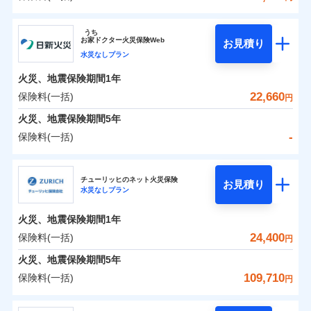
イチオシ
02
POINT
補償の範囲
？
0
03
17,350
4,950
POINT
建物
円
円
円
ソニー損害保険株式会社
うち
まさかのときも安心！全国の優良工務店とタッグを
お
家
ドクター火災保険Web
お見積り
0
6,650
1,650
ソニー損害保険株式会社のおすすめポイント
家財
円
組み、「高品質な修理」と「保険金のお支払」をワ
円
円
水災なしプラン
火災
風災・雹（ひょ
落雷
う）災、雪災
ンセットで提供する火災保険です。
火災、地震保険期間
1年
保険料（一括）内訳
01
破裂・爆発
POINT
お客さまのニーズから補償を考え、設計することで
22,660
保険料(一括)
円
合理的な保険料を実現することができます。さらに
水災
盗難
火災 1年
地震 1年
火災、地震保険期間
5年
水濡れ
各種割引が充実！
※1
騒擾（じょう）
-
保険料(一括)
大切な住まいを守るための各種サポート機能をご用
外部からの落下・
破損・汚損
イチオシ
02
POINT
0
18,818
4,950
建物
円
円
円
飛来・衝突
意、住宅トラブル応急サービス「すまいのサポート
日新火災海上保険株式会社
24」、住まいをメンテナンスする際の無料の「リフ
火災、自然災害、盗難などトータルでカバーし、大
チューリッヒのネット火災保険
お見積り
水災なしプラン
0
ォーム相談サービス」、「長期優良住宅の維持保全
4,613
1,650
日新火災海上保険株式会社のおすすめポイント
家財
円
切な住まいをお守りします！
円
円
サポートサービス」をご提供します。
水まわりトラブル、カギ開け対応など「住まいのア
火災、地震保険期間
1年
保険料（一括）内訳
01
POINT
お家ドクター火災保険Web（すまいの保険）のお見
シスタンスサービス」が無料付帯
24,400
保険料(一括)
円
積もり・お申込みはネットで完結！
補償の対象やお客さまの状況に応じたさまざまな割
火災 1年
地震 1年
火災、地震保険期間
5年
上半期
新規契約数ランキング
引をご用意！
109,710
保険料(一括)
円
イチオシ
02
POINT
補償の範囲
-
12,510
4,950
？
03
建物
POINT
円
円
当社火災保険新規契約者数より算出[
年
月]（ドコモスマート保険
チューリッヒ保険会社
ナビ調べ）