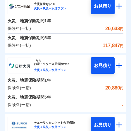
補償の範囲
？
03
POINT
ソニー損保の新ネット火災保険は、補償の組合せが自
火災保険Type S
お見積り
火災＋風災＋水災プラン
-
3,550
1,650
チューリッヒ保険会社のおすすめポイント
家財
由だから、必要な補償に絞って選べます。
円
円
火災
風災・雹（ひょ
しかも「地震上乗せ特約（全半損時のみ）」で、地震
落雷
う）災、雪災
火災、地震保険期間
1年
保険料（一括）内訳
01
火災
風災・雹（ひょ
POINT
破裂・爆発
の被害にも火災保険の保険金額に対して最大100％で備
落雷
う）災、雪災
26,633
保険料(一括)
円
破裂・爆発
えられます（一部損は対象外）。
水災
盗難
火災 1年
地震 1年
火災、地震保険期間
5年
ランキングをもっと見る
水濡れ
※1
水災
盗難
騒擾（じょう）
117,847
保険料(一括)
円
水濡れ
外部からの落下・
破損・汚損
イチオシ
02
POINT
補償の範囲
？
0
03
13,600
4,950
POINT
建物
円
円
円
騒擾（じょう）
飛来・衝突
ソニー損害保険株式会社
外部からの落下・
破損・汚損
うち
飛来・衝突
まさかのときも安心！全国の優良工務店とタッグを
お
家
ドクター火災保険Web
お見積り
0
4,200
1,650
ソニー損害保険株式会社のおすすめポイント
家財
円
組み、「高品質な修理」と「保険金のお支払」をワ
円
円
火災＋風災＋水災プラン
火災
風災・雹（ひょ
落雷
う）災、雪災
ンセットで提供する火災保険です。
火災、地震保険期間
1年
保険料（一括）内訳
01
補償内容
破裂・爆発
POINT
お客さまのニーズから補償を考え、設計することで
20,880
保険料(一括)
円
合理的な保険料を実現することができます。さらに
水災
盗難
火災 1年
地震 1年
火災、地震保険期間
5年
上半期
新規契約数ランキング
水濡れ
各種割引が充実！
免責金額（自己負
免責金額なし
※2
騒擾（じょう）
-
保険料(一括)
担額）
補償内容
大切な住まいを守るための各種サポート機能をご用
外部からの落下・
破損・汚損
イチオシ
02
POINT
0
16,274
4,950
建物
円
円
円
当社火災保険新規契約者数より算出[
年
飛来・衝突
月]（ドコモスマート保険
意、住宅トラブル応急サービス「すまいのサポート
日新火災海上保険株式会社
臨時費用
ナビ調べ）
24」、住まいをメンテナンスする際の無料の「リフ
火災、自然災害、盗難などトータルでカバーし、大
チューリッヒのネット火災保険
お見積り
損害防止費用
免責金額（自己負
火災＋風災＋水災プラン
免責金額なし
0
ォーム相談サービス」、「長期優良住宅の維持保全
3,759
1,650
日新火災海上保険株式会社のおすすめポイント
※1
家財
円
切な住まいをお守りします！
円
円