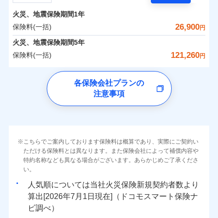
担額）
残存物取片づけ費用
付帯される費用の
サポートサービス」をご提供します。
水まわりトラブル、カギ開け対応など「住まいのア
補償
火災、地震保険期間
1年
失火見舞費用
保険料（一括）内訳
01
POINT
お家ドクター火災保険Web（すまいの保険）のお見
臨時費用
シスタンスサービス」が無料付帯
水道管修理費用
26,900
保険料(一括)
円
積もり・お申込みはネットで完結！
損害防止費用
補償の対象やお客さまの状況に応じたさまざまな割
地震火災費用
火災 1年
地震 1年
火災、地震保険期間
5年
上半期
新規契約数ランキング
ランキングをもっと見る
残存物取片づけ費用
付帯される費用保
引をご用意！
121,260
保険料(一括)
険金
円
失火見舞費用
適用される割引
建築年割引
イチオシ
02
POINT
補償の範囲
-
10,330
4,950
？
03
建物
POINT
円
円
当社火災保険新規契約者数より算出[
年
月]（ドコモスマート保険
水道管修理費用
チューリッヒ保険会社
ナビ調べ）
補償の範囲
付帯サービス
住まいの緊急かけつけサービス
地震火災費用
？
03
POINT
各保険会社プランの
ソニー損保の新ネット火災保険は、補償の組合せが自
注意事項
-
3,950
1,650
チューリッヒ保険会社のおすすめポイント
家財
由だから、必要な補償に絞って選べます。
円
円
火災
風災・雹（ひょ
保険証券の不発行に関する特約（500
クレジットカード
適用される割引
しかも「地震上乗せ特約（全半損時のみ）」で、地震
落雷
う）災、雪災
円）
コンビニ払い
保険料（一括）内訳
01
火災
補償内容
風災・雹（ひょ
POINT
破裂・爆発
払込方法
の被害にも火災保険の保険金額に対して最大100％で備
落雷
う）災、雪災
口座振替
破裂・爆発
えられます（一部損は対象外）。
その他条件
住まいのアシスタンスサービス
※2
水災
銀行振込
盗難
火災 1年
地震 1年
こちらでご案内しております保険料は概算であり、実際にご契約い
ランキングをもっと見る
水濡れ
免責金額（自己負
免責金額なし
ただける保険料とは異なります。また保険会社によって補償内容や
水災
※2
盗難
騒擾（じょう）
WEB見積もり+メールアドレス登録後
担額）
一括払
水濡れ
外部からの落下・
特約名称なども異なる場合がございます。あらかじめご了承くださ
破損・汚損
イチオシ
02
POINT
から4営業日+1日以降、お客さまが決
補償の範囲
？
0
03
15,550
4,950
POINT
建物
円
円
円
備考
騒擾（じょう）
飛来・衝突
支払方法
い。
年払い
済した時点で保険のお申し込みと完了
外部からの落下・
破損・汚損
臨時費用
となります。
月払い
飛来・衝突
まさかのときも安心！全国の優良工務店とタッグを
人気順については当社
新規契約者数より
損害防止費用
0
4,750
1,650
家財
円
組み、「高品質な修理」と「保険金のお支払」をワ
円
円
算出[
年
月
日現在]（ドコモスマート保険ナ
火災
風災・雹（ひょ
残存物取片づけ費用
付帯される費用保
ネット申込
クレジットカード
※3
落雷
う）災、雪災
ンセットで提供する火災保険です。
ビ調べ）
険金
失火見舞費用
※3
補償内容
破裂・爆発
申込方法
郵送
コンビニ払い