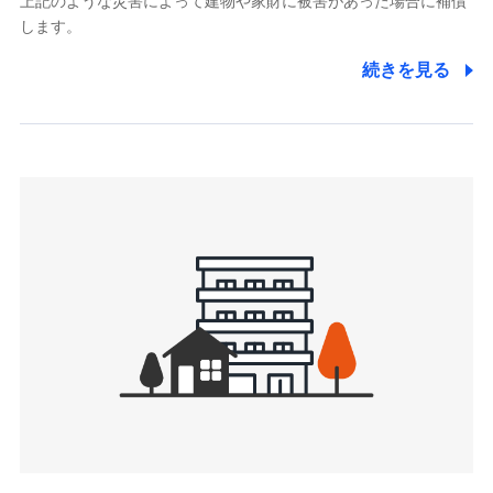
上記のような災害によって建物や家財に被害があった場合に補償
関する情報を提供し、金融商品等の契約を勧奨するため、ま
します。
た維持管理等の委託業務遂行のため、またそれらに付帯、関
連する当社および提携会社のサービスを案内、提供するため
続きを見る
（なお、当社は複数の保険会社と取引があり、取得した個人
情報を取引のある他の保険会社の商品・サービスをご提案す
るために利用させていただくことがあります。）
上記に係る連絡・手続き・管理等付帯業務を行うため
3.セミナー募集サイトから取得した個人情報
各種セミナーの案内、開催のため
上記に係る連絡・手続き・管理等付帯業務を行うため
4.家族・友達紹介にて取得した個人情報
被紹介者への連絡、及び当社と取引のあるもしくは委託を受
けている保険会社・提携会社の保険その他に関する情報を提
供し、金融商品等の契約を勧奨するため
アンケートやキャンペーン等の実施のため
上記に係る連絡・手続き・管理等付帯業務を行うため
5.通話録音にて取得する情報