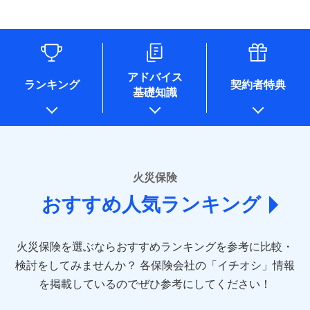
す。
連する当社および提携会社のサービスを案内、提供するため
象となる場合があります。）
水道管修理費用
リフォーム相談サービス
ドコモスマート保険ナビ編集部の評価
（なお、当社は複数の保険会社と取引があり、取得した個人
付帯サービス
※1破損・汚損の免責額5万円
※5地震火災費用の取扱いはなし
付帯サービス
住まいの緊急かけつけサービス
地震火災費用
長期優良住宅の維持保全サポートサー
情報を取引のある他の保険会社の商品・サービスをご提案す
※2水まわりトラブル、カギ開け対
※6火災・風災等の事故により建物に
ビス
るために利用させていただくことがあります。）
応、ガラス破損の場合に60分までの
損害が生じたとき、日新火災がご案内
ソニー損保の新ネット火災保険は、補償の組合せが
各種セミナーの開催のため
簡易作業無料でご提供いたします。弊
保険証券の不発行に関する特約（500
クレジットカード
する修理業者（指定工務店）が建物の
適用される割引
自由だから、必要な補償に絞って選べます。
コンサルティングサービスの実施のため
社提携業者にて24時間365日受付。受
円）
クレジットカード
修理を行います。
コンビニ払い
アドバイス
補償内容
チューリッヒ保険会社で
アンケートやキャンペーン等の実施のため
払込方法
付後、専門業者が対応に向かいます。
ランキング
契約者特典
しかも、「地震上乗せ特約（全半損時のみ）」で、
コンビニ払い
説明事項
口座振替
基礎知識
上記に係る案内・手続き・管理等付帯業務を行うため
お見積もり
払込方法
ガラス破損の対応時間は9時～20時と
その他条件
住まいのアシスタンスサービス
地震の被害にも最大100％で備えられます。
※2
募集文書番号
口座振替
銀行振込
* 当社が委託を受けている保険会社の情報は、保険会社
なります。
免責金額（自己負
銀行振込
※3クレジットカード会社の分割払い
のホームページに掲載しておりますので、ご確認くださ
チューリッヒ保険会社の
免責金額なし
WEB見積もり+メールアドレス登録後
担額）
が可能なことがあります。詳しくは各
一括払
詳細を見る
い。
から4営業日+1日以降、お客さまが決
クレジットカード会社にご確認くださ
備考
一括払
支払方法
年払い
済した時点で保険のお申し込みと完了
い。
臨時費用
支払方法
年払い
■損害保険
となります。
月払い
火災保険
見積もりや保険会社とのご契約に先立ち、当社が提供する
ソニー損害保険株式会社で
損害防止費用
月払い
あいおいニッセイ同和損害保険株式会社
募集文書番号
ドコモスマート保険ナビの利用規約と個人情報の取扱いに
お見積もり
ドコモスマート保険ナビ編集部の評価
残存物取片づけ費用
付帯される費用保
おすすめ人気ランキング
(https://www.aioinissaydowa.co.jp/)
ネット申込
クレジットカード
※3
同意いただく必要があります。詳細について、以下をご確
険金
失火見舞費用
ネット申込
アクサ損害保険株式会社 (https://www.axa-
※2
申込方法
郵送
コンビニ払い
認ください。
払込方法
direct.co.jp/)
水道管修理費用
申込方法
郵送
※3
全国の優良工務店とタッグを組み、「高品質な修理」
見積もりや保険会社とのご契約に先立ち、当社が提供する
対面
口座振替
ドコモスマート保険ナビサービス利用規約
火災保険を選ぶならおすすめランキングを参考に比較・
アニコム損害保険株式会社 (https://www.anicom-
地震火災費用
対面
ドコモスマート保険ナビの利用規約と個人情報の取扱いに
※4
と「保険金のお支払」をワンセットで提供する火災保
銀行振込
当社による個人情報の取扱いについて（プライバシー
sompo.co.jp/)
同意いただく必要があります。詳細について、以下をご確
検討をしてみませんか？
始期日
2025/10/01
各保険会社の「イチオシ」情報
険です。補償の選択は自由自在で、お申込みはPC・ス
ポリシー）
東京海上ダイレクト損害保険株式会社
その他付帯される
認ください。
始期日
2024/10/01
一括払
マホで24時間受付可能です。住宅トラブル応急サービ
を掲載しているのでぜひ参考にしてください！
修理付帯費用
ドコモスマート保険ナビ編集部の評価
費用の補償
(https://www.e-design.net/)
説明事項
※1水災料率は最低リスク区分を適用
支払方法
ドコモスマート保険ナビサービス利用規約
年払い
ス「すまいのサポート24」は水まわり、玄関カギの紛
AIG損害保険株式会社
※1破損・汚損、水ぬれは自己負担額