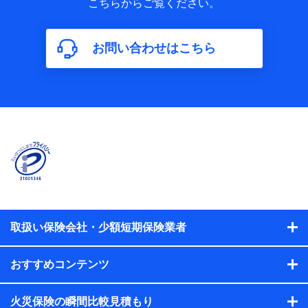
こちらからご覧ください。
保険加入の目的、保険商品の内容、保険料、保険料のお支払
方法、車のメーカーや走行距離などの情報、建物の構造や築
年数などの情報、ペットの種類や年齢などの情報などが含ま
お問い合わせはこちら
れます。
【共同して利用する者の範囲】
当社
株式会社NTTドコモ
【利用する者の利用目的】
当社又は株式会社NTTドコモが提供する保険関連サービスに
おけるユーザ登録受付および管理のため
当社又は株式会社NTTドコモと取引のあるもしくは委託を受
けている保険会社・提携会社の保険その他に関する情報を提
供するため、また維持管理等の委託業務遂行のため、またそ
れらに付帯、関連する当社、株式会社NTTドコモおよび提携
会社のサービスを案内、提供するため
取扱い保険会社・少額短期保険業者
（各サービスで取得したサービス利用履歴、ウェブサイトの
閲覧履歴、購買履歴、ご契約内容等のパーソナルデータを分
おすすめコンテンツ
析して、お客さまの趣味・嗜好・傾向に応じたサービス・商
品等に関するご提案や広告の配信等を行うことがありま
す。）
火災保険の瞬間比較見積もり
各種セミナーの開催のため