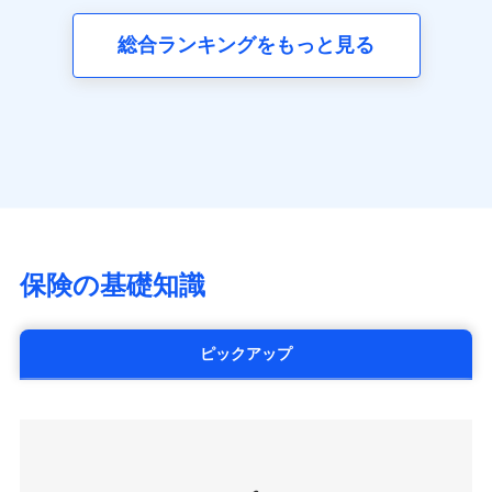
三井ダイレクト損害保険株式会社
全国の優良工務店とタッグを組み、「高品質な修理」
同意いただく必要があります。詳細について、以下をご確
ネット申込
募集文書番号
(https://www.mitsui-direct.co.jp/)
見積もりや保険会社とのご契約に先立ち、当社が提供する
認ください。
と「保険金のお支払」をワンセットで提供する火災保
総合ランキングをもっと見る
申込方法
郵送
ドコモスマート保険ナビの利用規約と個人情報の取扱いに
険です。補償の選択は自由自在で、お申込みはPC・ス
ドコモスマート保険ナビサービス利用規約
対面
同意いただく必要があります。詳細について、以下をご確
■生命保険
マホで24時間受付可能です。住宅トラブル応急サービ
当社による個人情報の取扱いについて（プライバシー
認ください。
アクサ生命保険株式会社
ス「すまいのサポート24」は水まわり、玄関カギの紛
ポリシー）
始期日
2024/10/01
（https://www.axa.co.jp/）
ドコモスマート保険ナビサービス利用規約
失、ハチの巣駆除等の住宅トラブルに対応していま
SBI生命保険株式会社（https://www.sbilife.co.jp/）
当社による個人情報の取扱いについて（プライバシー
す。さらに大切な住まいを守るための各種サポート機
※1損害割合が30%未満の場合は定率
FWD生命保険株式会社
ドコモスマート保険ナビ編集部の評価
ポリシー）
払、水災料率は最低リスク区分を適用
能をご用意。住まいをメンテナンスする際の無料の
（https://www.fwdlife.co.jp/）
※2失火見舞費用の取扱いはなし
「リフォーム相談サービス」、「長期優良住宅の維持
ソニー生命保険株式会社
※3水道管修理費用の取扱いはなし
チューリッヒのネット火災保険は
ダイレクト型でネッ
保全サポートサービス」をご提供しています。
（https://www.sonylife.co.jp）
説明事項
※4地震火災費用の取扱いはなし
ト完結のお手続き・リーズナブルな保険料
に加え、
火
SOMPOひまわり生命保険株式会社
保険の基礎知識
※5火災・風災等の事故により建物に
災に対する補償に加え、すべてのプランに盗難等がつ
（https://www.himawari-life.co.jp/）
損害が生じたとき、日新火災がご案内
いており、
社会問題などを考慮された幅広い補償が特
する修理業者（指定工務店）が建物の
第一ネオ生命保険株式会社
修理を行います。
長です。
失火見舞金など付帯される費用保険金も多
（https://neofirst.co.jp/）
ピックアップ
く、ダイレクトでありながら充実した補償が魅力で
大樹生命保険株式会社（https://www.taiju-
日新火災海上保険株式会社で
募集文書番号
life.co.jp）
お見積もり
す。
太陽生命保険株式会社（https://www.taiyo-
seimei.co.jp）
見積もりや保険会社とのご契約に先立ち、当社が提供する
チューリッヒ生命保険株式会社
ドコモスマート保険ナビの利用規約と個人情報の取扱いに