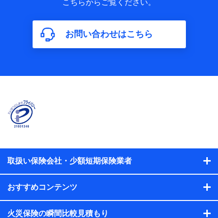
こちらからご覧ください。
保険加入の目的、保険商品の内容、保険料、保険料のお支払
方法、車のメーカーや走行距離などの情報、建物の構造や築
年数などの情報、ペットの種類や年齢などの情報などが含ま
お問い合わせはこちら
れます。
【共同して利用する者の範囲】
当社
株式会社NTTドコモ
【利用する者の利用目的】
当社又は株式会社NTTドコモが提供する保険関連サービスに
おけるユーザ登録受付および管理のため
当社又は株式会社NTTドコモと取引のあるもしくは委託を受
けている保険会社・提携会社の保険その他に関する情報を提
供するため、また維持管理等の委託業務遂行のため、またそ
れらに付帯、関連する当社、株式会社NTTドコモおよび提携
会社のサービスを案内、提供するため
取扱い保険会社・少額短期保険業者
（各サービスで取得したサービス利用履歴、ウェブサイトの
閲覧履歴、購買履歴、ご契約内容等のパーソナルデータを分
おすすめコンテンツ
析して、お客さまの趣味・嗜好・傾向に応じたサービス・商
品等に関するご提案や広告の配信等を行うことがありま
す。）
火災保険の瞬間比較見積もり
各種セミナーの開催のため