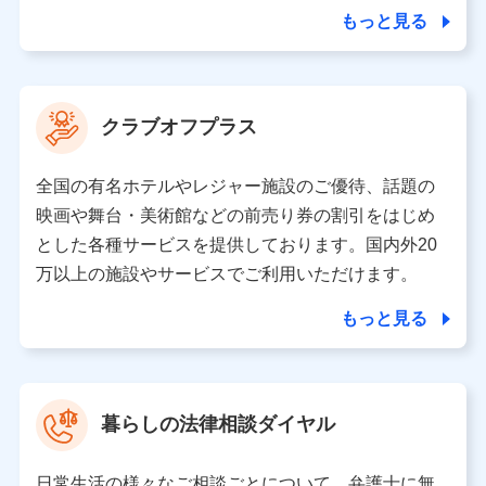
合を除き、第三者に提供いたしません。
もっと見る
業務の委託
当社は利用目的の達成に必要な範囲内において個人情報
クラブオフプラス
の取り扱いの全部または一部を委託する場合がありま
す。
全国の有名ホテルやレジャー施設のご優待、話題の
個人データの共同利用
映画や舞台・美術館などの前売り券の割引をはじめ
とした各種サービスを提供しております。国内外20
当社は株式会社NTTドコモとの間で、以下のとおり個
人データを共同利用します。
万以上の施設やサービスでご利用いただけます。
【共同して利用される利用データの項目】
もっと見る
当社又は株式会社NTTドコモがサービス提供等を通じて
取得した、以下の情報などの個人データ
基本情報
氏名、電話番号、メールアドレス、お客さまの識別子、属
暮らしの法律相談ダイヤル
性、連絡先、dポイントサービスのご利用に関する情報。例
として、dポイントカード番号、性別、年齢、家族構成、住
所、dポイント残高、dポイント利用履歴などが含まれます。
日常生活の様々なご相談ごとについて、弁護士に無