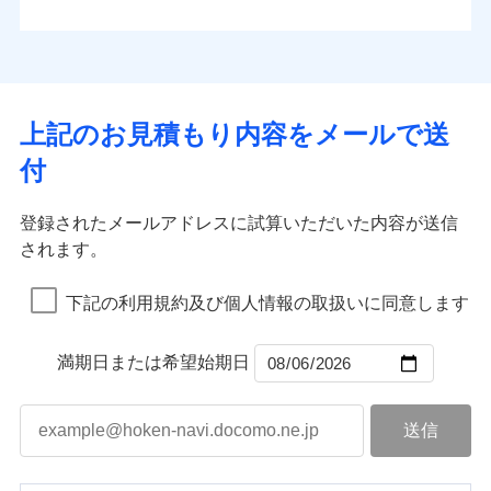
払込方法
お客さまのニーズから補償を考え、設計することで
水道管修理費用
※4
対面
口座振替
合理的な保険料を実現することができます。さらに
水災
盗難
地震火災費用
※5
銀行振込
上半期
新規契約数ランキング
水濡れ
各種割引が充実！
免責金額（自己負
始期日
2025/10/01
※1
免責金額なし
※1
騒擾（じょう）
担額）
補償内容
その他付帯される
大切な住まいを守るための各種サポート機能をご用
外部からの落下・
破損・汚損
一括払
イチオシ
02
修理付帯費用
POINT
費用の補償
当社火災保険新規契約者数より算出[
年
飛来・衝突
月]（ドコモスマート保険
意、住宅トラブル応急サービス「すまいのサポート
※1水災料率は最低リスク区分を適用
支払方法
年払い
上記のお見積もり内容をメールで送
臨時費用
ナビ調べ）
説明事項
※2雑危険（盗難を除く）および破汚
24」、住まいをメンテナンスする際の無料の「リフ
火災、自然災害、盗難などトータルでカバーし、大
月払い
損害防止費用
免責金額（自己負
損において、自己負担額5万円
インターネット割引
付
免責金額なし
ォーム相談サービス」、「長期優良住宅の維持保全
※1
切な住まいをお守りします！
担額）
残存物取片づけ費用
適用される割引
指定工務店割引
付帯される費用の
サポートサービス」をご提供します。
ネット申込
水まわりトラブル、カギ開け対応など「住まいのア
補償
募集文書番号
失火見舞費用
建築年割引
申込方法
郵送
登録されたメールアドレスに試算いただいた内容が送信
お家ドクター火災保険Web（すまいの保険）のお見
臨時費用
シスタンスサービス」が無料付帯
水道管修理費用
対面
されます。
積もり・お申込みはネットで完結！
損害防止費用
その他条件
指定工務店特約
補償の対象やお客さまの状況に応じたさまざまな割
※6
地震火災費用
上半期
新規契約数ランキング
ランキングをもっと見る
残存物取片づけ費用
付帯される費用保
引をご用意！
始期日
2026/08/01
険金
下記の利用規約及び個人情報の取扱いに同意します
失火見舞費用
すまいのサポート24
適用される割引
建築年割引
補償の範囲
？
03
POINT
当社火災保険新規契約者数より算出[
年
月]（ドコモスマート保険
水道管修理費用
リフォーム相談サービス
付帯サービス
※1破損・汚損の免責額5万円
ナビ調べ）
ドコモスマート保険ナビ編集部の評価
補償の範囲
付帯サービス
住まいの緊急かけつけサービス
地震火災費用
長期優良住宅の維持保全サポートサー
？
03
満期日または希望始期日
POINT
※2水まわりトラブル、カギ開け対
ビス
応、ガラス破損の場合に60分までの
火災
風災・雹（ひょ
簡易作業無料でご提供いたします。弊
保険証券の不発行に関する特約（500
クレジットカード
ソニー損保の新ネット火災保険は、補償の組合せが
適用される割引
落雷
う）災、雪災
社提携業者にて24時間365日受付。受
円）
クレジットカード
コンビニ払い
火災
補償内容
風災・雹（ひょ
破裂・爆発
自由だから、必要な補償に絞って選べます。
払込方法
付後、専門業者が対応に向かいます。
落雷
コンビニ払い
う）災、雪災
説明事項
口座振替
払込方法
ガラス破損の対応時間は9時～20時と
しかも、「地震上乗せ特約（全半損時のみ）」で、
破裂・爆発
その他条件
住まいのアシスタンスサービス
※2
口座振替
水災
銀行振込
盗難
なります。