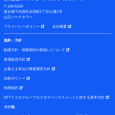
ります。
〒100-6150
※ dポイントクラブ会員ではないお客さま（2019年12
東京都千代田区永田町2丁目11番1号
月11日以降、一度もdポイントクラブ会員であったこと
山王パークタワー
がないお客さまに限る）に関する、2019年12月10日以
前に取得した個人データは、こちら の利用目的の範囲内
プライバシーポリシー
会社概要
に限って共同利用します。
規約・方針
当社は株式会社NTTドコモ・フィナンシャルグループ
との間で、以下のとおり個人データを共同利用しま
勧誘方針・保険契約の取扱いについて
す。
推奨販売方針
【共同して利用される利用データの項目】
当社または株式会社NTTドコモ・フィナンシャルグルー
お客さま本位の業務運営方針
プがサービス提供等を通じて取得した、以下の情報など
比較ポリシー
の個人データ
基本情報
利用規約
氏名、電話番号、メールアドレス、お客さまの識別子、属
NTTドコモグループカスタマーハラスメントに対する基本方針
性、連絡先、dポイントサービスのご利用に関する情報。例
として、dポイントカード番号、性別、年齢、家族構成、住
その他
所、dポイント残高、dポイント利用履歴などが含まれます。
利用情報