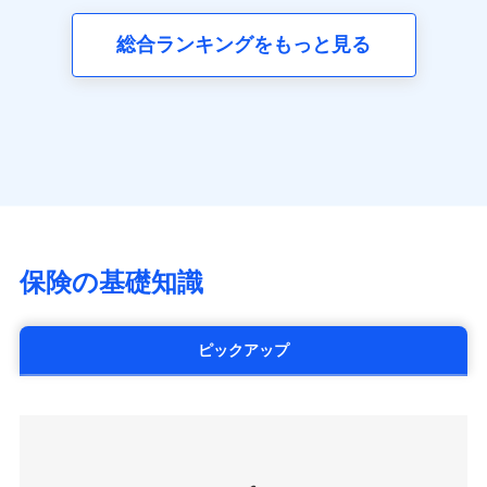
三井ダイレクト損害保険株式会社
全国の優良工務店とタッグを組み、「高品質な修理」
同意いただく必要があります。詳細について、以下をご確
ネット申込
募集文書番号
(https://www.mitsui-direct.co.jp/)
見積もりや保険会社とのご契約に先立ち、当社が提供する
認ください。
と「保険金のお支払」をワンセットで提供する火災保
総合ランキングをもっと見る
申込方法
郵送
ドコモスマート保険ナビの利用規約と個人情報の取扱いに
険です。補償の選択は自由自在で、お申込みはPC・ス
ドコモスマート保険ナビサービス利用規約
対面
同意いただく必要があります。詳細について、以下をご確
■生命保険
マホで24時間受付可能です。住宅トラブル応急サービ
当社による個人情報の取扱いについて（プライバシー
認ください。
アクサ生命保険株式会社
ス「すまいのサポート24」は水まわり、玄関カギの紛
ポリシー）
始期日
2024/10/01
（https://www.axa.co.jp/）
ドコモスマート保険ナビサービス利用規約
失、ハチの巣駆除等の住宅トラブルに対応していま
SBI生命保険株式会社（https://www.sbilife.co.jp/）
当社による個人情報の取扱いについて（プライバシー
す。さらに大切な住まいを守るための各種サポート機
※1損害割合が30%未満の場合は定率
FWD生命保険株式会社
ドコモスマート保険ナビ編集部の評価
ポリシー）
払、水災料率は最低リスク区分を適用
能をご用意。住まいをメンテナンスする際の無料の
（https://www.fwdlife.co.jp/）
※2失火見舞費用の取扱いはなし
「リフォーム相談サービス」、「長期優良住宅の維持
ソニー生命保険株式会社
※3水道管修理費用の取扱いはなし
チューリッヒのネット火災保険は
ダイレクト型でネッ
保全サポートサービス」をご提供しています。
（https://www.sonylife.co.jp）
説明事項
※4地震火災費用の取扱いはなし
ト完結のお手続き・リーズナブルな保険料
に加え、
火
SOMPOひまわり生命保険株式会社
保険の基礎知識
※5火災・風災等の事故により建物に
災に対する補償に加え、すべてのプランに盗難等がつ
（https://www.himawari-life.co.jp/）
損害が生じたとき、日新火災がご案内
いており、
社会問題などを考慮された幅広い補償が特
する修理業者（指定工務店）が建物の
第一ネオ生命保険株式会社
修理を行います。
長です。
失火見舞金など付帯される費用保険金も多
（https://neofirst.co.jp/）
ピックアップ
く、ダイレクトでありながら充実した補償が魅力で
大樹生命保険株式会社（https://www.taiju-
日新火災海上保険株式会社で
募集文書番号
life.co.jp）
お見積もり
す。
太陽生命保険株式会社（https://www.taiyo-
seimei.co.jp）
見積もりや保険会社とのご契約に先立ち、当社が提供する
チューリッヒ生命保険株式会社
ドコモスマート保険ナビの利用規約と個人情報の取扱いに