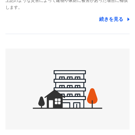
上記のような災害によって建物や家財に被害があった場合に補償
関する情報を提供し、金融商品等の契約を勧奨するため、ま
します。
た維持管理等の委託業務遂行のため、またそれらに付帯、関
連する当社および提携会社のサービスを案内、提供するため
続きを見る
（なお、当社は複数の保険会社と取引があり、取得した個人
情報を取引のある他の保険会社の商品・サービスをご提案す
るために利用させていただくことがあります。）
上記に係る連絡・手続き・管理等付帯業務を行うため
3.セミナー募集サイトから取得した個人情報
各種セミナーの案内、開催のため
上記に係る連絡・手続き・管理等付帯業務を行うため
4.家族・友達紹介にて取得した個人情報
被紹介者への連絡、及び当社と取引のあるもしくは委託を受
けている保険会社・提携会社の保険その他に関する情報を提
供し、金融商品等の契約を勧奨するため
アンケートやキャンペーン等の実施のため
上記に係る連絡・手続き・管理等付帯業務を行うため
5.通話録音にて取得する情報