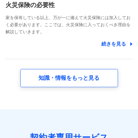
電話対応の品質向上およびお問合せ内容の正確な把握のため
火災保険の必要性
家を保有している以上、万が一に備えて火災保険には加入してお
6.採用応募者の個人情報
く必要があります。ここでは、火災保険に入っておくべき理由を
採用選考および入社手続を実施するため
解説していきます。
7.社員（従業者）の個人情報
続きを見る
人事･勤怠･健康・労務等の管理、給与支給、福利厚生・採用
退職関連処理等の各種手続きのため、当社と従業員または従
業員同士の連絡のため
知識・情報をもっと見る
8.取引先個人情報
取引先としての選定業務、営業情報の提供業務、契約締結手
続き業務、取引管理業務、およびこれらに準ずる業務の遂行
のため
9.お問い合わせ情報
各種お問い合わせに対応するため
契約者専用サービス