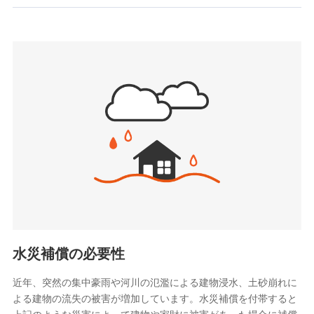
お見積もり
SBIいきいき少額短期保険会社 (https://www.i-
sedai.com/)
見積もりや保険会社とのご契約に先立ち、当社が提供する
SBIペット少額短期保険株式会社
ドコモスマート保険ナビの利用規約と個人情報の取扱いに
(https://www.sbipet-ssi.co.jp/)
同意いただく必要があります。詳細について、以下をご確
SBIリスタ少額短期保険会社
認ください。
(https://www.jishin.co.jp/)
スマートプラス少額短期保険株式会社
ドコモスマート保険ナビサービス利用規約
（https://www.smartplus-insurance.com/）
当社による個人情報の取扱いについて（プライバシー
チューリッヒ少額短期保険株式会社
ポリシー）
(https://www.zurichssi.co.jp/)
Tokio Marine X少額短期保険株式会社
(https://www.tokiomarine-x.co.jp/)
ペットメディカルサポート株式会社
(https://pshoken.co.jp/)
リトルファミリー少額短期保険株式会社
(https://www.littlefamily-ssi.com/)
水災補償の必要性
2.共同募集を行う代理店から受領する個人情報
近年、突然の集中豪雨や河川の氾濫による建物浸水、土砂崩れに
よる建物の流失の被害が増加しています。水災補償を付帯すると
郵便、電話、およびＥメール等により、当社と取引のあるも
しくは委託を受けている保険会社・提携会社の保険その他に