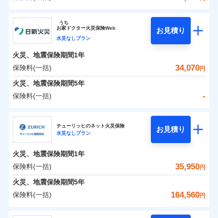
イチオシ
02
POINT
補償の範囲
？
0
03
23,350
7,800
POINT
建物
円
円
円
ソニー損害保険株式会社
うち
まさかのときも安心！全国の優良工務店とタッグを
お
家
ドクター火災保険Web
お見積り
0
8,400
2,600
ソニー損害保険株式会社のおすすめポイント
家財
円
組み、「高品質な修理」と「保険金のお支払」をワ
円
円
水災なしプラン
火災
風災・雹（ひょ
落雷
う）災、雪災
ンセットで提供する火災保険です。
火災、地震保険期間
1年
保険料（一括）内訳
01
破裂・爆発
POINT
お客さまのニーズから補償を考え、設計することで
34,070
保険料(一括)
円
合理的な保険料を実現することができます。さらに
水災
盗難
火災 1年
地震 1年
火災、地震保険期間
5年
水濡れ
各種割引が充実！
※1
騒擾（じょう）
-
保険料(一括)
大切な住まいを守るための各種サポート機能をご用
外部からの落下・
破損・汚損
イチオシ
02
POINT
0
34,952
7,800
建物
円
円
円
飛来・衝突
意、住宅トラブル応急サービス「すまいのサポート
日新火災海上保険株式会社
24」、住まいをメンテナンスする際の無料の「リフ
火災、自然災害、盗難などトータルでカバーし、大
チューリッヒのネット火災保険
お見積り
水災なしプラン
0
ォーム相談サービス」、「長期優良住宅の維持保全
6,587
2,600
日新火災海上保険株式会社のおすすめポイント
家財
円
切な住まいをお守りします！
円
円
サポートサービス」をご提供します。
水まわりトラブル、カギ開け対応など「住まいのア
火災、地震保険期間
1年
保険料（一括）内訳
01
POINT
お家ドクター火災保険Web（すまいの保険）のお見
シスタンスサービス」が無料付帯
35,950
保険料(一括)
円
積もり・お申込みはネットで完結！
補償の対象やお客さまの状況に応じたさまざまな割
火災 1年
地震 1年
火災、地震保険期間
5年
上半期
新規契約数ランキング
引をご用意！
164,560
保険料(一括)
円
イチオシ
02
POINT
補償の範囲
-
18,770
7,800
？
03
建物
POINT
円
円
当社火災保険新規契約者数より算出[
年
月]（ドコモスマート保険
チューリッヒ保険会社
ナビ調べ）