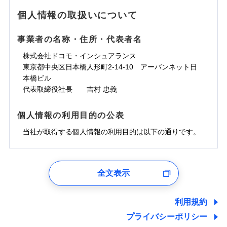
地震の被害にも最大100％で備えられます。
ランキングをもっと見る
水濡れ
免責金額（自己負
銀行振込
※3クレジットカード会社の分割払い
※1
免責金額なし
水災
※1
盗難
騒擾（じょう）
個人情報の取扱いについて
WEB見積もり+メールアドレス登録後
担額）
が可能なことがあります。詳しくは各
一括払
水濡れ
外部からの落下・
破損・汚損
から4営業日+1日以降、お客さまが決
※1
クレジットカード会社にご確認くださ
備考
騒擾（じょう）
一括払
飛来・衝突
支払方法
年払い
済した時点で保険のお申し込みと完了
外部からの落下・
破損・汚損
い。
事業者の名称・住所・代表者名
臨時費用
支払方法
年払い
となります。
月払い
飛来・衝突
損害防止費用
月払い
株式会社ドコモ・インシュアランス
ソニー損害保険株式会社で
募集文書番号
残存物取片づけ費用
付帯される費用保
ネット申込
クレジットカード
東京都中央区日本橋人形町2-14-10 アーバンネット日
※3
お見積もり
険金
失火見舞費用
ネット申込
※2
補償内容
申込方法
本橋ビル
郵送
コンビニ払い
払込方法
水道管修理費用
申込方法
郵送
※3
代表取締役社長 吉村 忠義
対面
口座振替
見積もりや保険会社とのご契約に先立ち、当社が提供する
地震火災費用
対面
※4
銀行振込
上半期
新規契約数ランキング
免責金額（自己負
ドコモスマート保険ナビの利用規約と個人情報の取扱いに
始期日
2025/10/01
免責金額なし
個人情報の利用目的の公表
担額）
同意いただく必要があります。詳細について、以下をご確
補償内容
その他付帯される
始期日
2024/10/01
一括払
修理付帯費用
ドコモスマート保険ナビ編集部の評価
費用の補償
認ください。
当社火災保険新規契約者数より算出[
当社が取得する個人情報の利用目的は以下の通りです。
年
月]（ドコモスマート保険
※1雑危険（盗難を除く）および破汚
支払方法
年払い
説明事項
臨時費用
ナビ調べ）
損において、自己負担額5万円
※1損害割合が30%未満の場合は定率
ドコモスマート保険ナビサービス利用規約
月払い
損害防止費用
免責金額（自己負
インターネット割引
払、水災料率は最低リスク区分を適用
チューリッヒのネット火災保険は
ダイレクト型でネッ
1.見積請求受付時、資料請求受付時、ユーザー登録受
免責金額なし
当社による個人情報の取扱いについて（プライバシー
担額）
※2破損・汚損、水ぬれは自己負担額
残存物取片づけ費用
適用される割引
指定工務店割引
付時
付帯される費用の
募集文書番号
ト完結のお手続き・リーズナブルな保険料
に加え、
火
ポリシー）
ネット申込
全文表示
5万円 建物が築15年以上または建築
補償
失火見舞費用
建築年割引
災に対する補償に加え、すべてのプランに盗難等がつ
ユーザー登録受付および、管理のため
申込方法
年不明の場合、風災・雹（ひょう）
郵送
臨時費用
水道管修理費用
郵便、電話、およびＥメール等により、当社と取引のあるも
いており、
社会問題などを考慮された幅広い補償が特
災・雪災の自己負担額は5万円
対面
損害防止費用
しくは委託を受けている保険会社・提携会社の保険その他に
その他条件
指定工務店特約
※5
利用規約
地震火災費用
※3失火見舞費用の取扱いはなし
長です。
失火見舞金など付帯される費用保険金も多
ランキングをもっと見る
関する情報を提供し、金融商品等の契約を勧奨するため、ま
残存物取片づけ費用
付帯される費用保
説明事項
※4水道管修理費用の取扱いはなし
プライバシーポリシー
く、ダイレクトでありながら充実した補償が魅力で
始期日
2026/08/01
た維持管理等の委託業務遂行のため、またそれらに付帯、関
険金
（破損・汚損等危険補償特約で補償対
失火見舞費用
すまいのサポート24
適用される割引
建築年割引