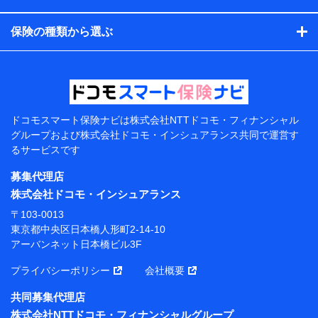
コンサルティングサービスの実施のため
アンケートやキャンペーン等の実施のため
保険の種類から選ぶ
上記に係る案内・手続き・管理等付帯業務を行うため
【当該個人データの管理について責任を有する者の名
称・住所・代表者名】
当該個人データを取り扱う各共同利用者（詳細は次のと
おり）
ドコモスマート保険ナビは
株式会社NTTドコモ・フィナンシャル
東京都千代田区永田町2丁目11番1号 山王パークタワー
グループおよび
株式会社ドコモ・インシュアランス共同で
運営す
株式会社NTTドコモ 代表取締役社長 前田 義晃
るサービスです
東京都中央区日本橋人形町2-14-10 アーバンネット日
募集代理店
本橋ビル 3F
株式会社ドコモ・インシュアランス
株式会社ドコモ・インシュアランス 代表取締役社
〒103-0013
長 吉村 忠義
東京都中央区日本橋人形町2-14-10
アーバンネット日本橋ビル3F
※ 当社および株式会社NTTドコモは、お客さまの情報
を利用させていただくにあたっては、「NTTドコモ パー
プライバシーポリシー
会社概要
ソナルデータ憲章」に定める行動原則を順守します 。
※ パーソナルデータダッシュボードの「第三者提供の
共同募集代理店
管理」の設定状態にかかわらず、共同利用する場合があ
株式会社NTTドコモ・フィナンシャルグループ