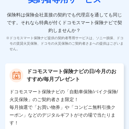
10.受託業務の 個人情報
受託業務の遂行およびこれらに準ずる業務の遂行のため
保険料は保険会社直接の契約でも代理店を通しても同じ
です。
それなら特典が付くドコモスマート保険ナビで契
11.マイカー通勤管理クラウド並びに法人向けASPサー
ビスに関してのお問い合わせ情報
約しませんか？
各種お問い合わせに対応するため
ドコモスマート保険ナビ提供の契約者専用サービスは、ソニー損保、ドコ
当社のサービスに関する情報提供や、皆様に有用なお知らせ
モの賃貸火災保険、ドコモの火災保険のご契約者さまへの提供はございま
をお送りするため
せん。
アンケートの送付のため
当社のサービスや媒体の運営改善に必要なデータを解析し、
分析するため
当社の対応品質向上やお問い合わせ内容の正確な把握のため
ドコモスマート保険ナビの日/今月のお
個人情報保護管理者の職名、連絡先
すすめ/毎月プレゼント
株式会社ドコモ・インシュアランス 営業部長
〒103-0013 東京都中央区日本橋人形町2-14-10 アー
ドコモスマート保険ナビの「自動車保険/バイク保険/
バンネット日本橋ビル 3F
火災保険」のご契約者さま限定！
株式会社ドコモ・インシュアランス
毎月抽選で「お買い物券」や「コンビニ無料引換ク
ーポン」などのデジタルギフトがその場で当たりま
個人情報の第三者提供について
す！
当社ではご本人の同意がある場合または法令に基づく場