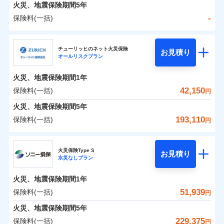
火災 1年
地震 1年
火災、地震保険期間
5年
-
保険料(一括)
0
38,060
7,800
建物
円
円
円
日新火災海上保険株式会社
チューリッヒのネット火災保険
お見積り
オールリスクプラン
0
8,496
2,600
日新火災海上保険株式会社のおすすめポイント
家財
円
円
円
火災、地震保険期間
1年
保険料（一括）内訳
01
POINT
42,150
保険料(一括)
円
火災 1年
地震 1年
火災、地震保険期間
5年
193,110
保険料(一括)
円
イチオシ
02
POINT
-
20,950
7,800
建物
円
円
チューリッヒ保険会社
ソニー損保の新ネット火災保険は、補償の組合せが自
火災保険Type S
お見積り
水災なしプラン
-
6,900
2,600
チューリッヒ保険会社のおすすめポイント
家財
由だから、必要な補償に絞って選べます。
円
円
しかも「地震上乗せ特約（全半損時のみ）」で、地震
火災、地震保険期間
1年
保険料（一括）内訳
01
POINT
の被害にも火災保険の保険金額に対して最大100％で備
51,939
保険料(一括)
円
えられます（一部損は対象外）。
火災 1年
地震 1年
火災、地震保険期間
5年
229,375
保険料(一括)
円