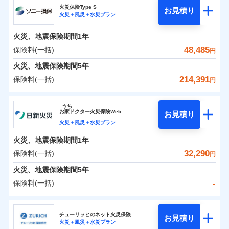
補償の範囲
？
03
POINT
ソニー損保の新ネット火災保険は、補償の組合せが自
火災保険Type S
お見積り
火災＋風災＋水災プラン
-
4,900
2,600
チューリッヒ保険会社のおすすめポイント
家財
由だから、必要な補償に絞って選べます。
円
円
火災
風災・雹（ひょ
しかも「地震上乗せ特約（全半損時のみ）」で、地震
落雷
う）災、雪災
火災、地震保険期間
1年
保険料（一括）内訳
01
火災
風災・雹（ひょ
POINT
破裂・爆発
の被害にも火災保険の保険金額に対して最大100％で備
落雷
う）災、雪災
48,485
保険料(一括)
円
破裂・爆発
えられます（一部損は対象外）。
水災
盗難
火災 1年
地震 1年
火災、地震保険期間
5年
ランキングをもっと見る
水濡れ
※1
水災
盗難
騒擾（じょう）
214,391
保険料(一括)
円
水濡れ
外部からの落下・
破損・汚損
イチオシ
02
POINT
補償の範囲
？
0
03
19,600
7,800
POINT
建物
円
円
円
騒擾（じょう）
飛来・衝突
ソニー損害保険株式会社
外部からの落下・
破損・汚損
うち
飛来・衝突
まさかのときも安心！全国の優良工務店とタッグを
お
家
ドクター火災保険Web
お見積り
0
5,950
2,600
ソニー損害保険株式会社のおすすめポイント
家財
円
組み、「高品質な修理」と「保険金のお支払」をワ
円
円
火災＋風災＋水災プラン
火災
風災・雹（ひょ
落雷
う）災、雪災
ンセットで提供する火災保険です。
火災、地震保険期間
1年
保険料（一括）内訳
01
補償内容
破裂・爆発
POINT
お客さまのニーズから補償を考え、設計することで
32,290
保険料(一括)
円
合理的な保険料を実現することができます。さらに
水災
盗難
火災 1年
地震 1年
火災、地震保険期間
5年
上半期
新規契約数ランキング
水濡れ
各種割引が充実！
免責金額（自己負
免責金額なし
※2
騒擾（じょう）
-
保険料(一括)
担額）
補償内容
大切な住まいを守るための各種サポート機能をご用
外部からの落下・
破損・汚損
イチオシ
02
POINT
0
32,344
7,800
建物
円
円
円
当社火災保険新規契約者数より算出[
年
飛来・衝突
月]（ドコモスマート保険
意、住宅トラブル応急サービス「すまいのサポート
日新火災海上保険株式会社
臨時費用
ナビ調べ）
24」、住まいをメンテナンスする際の無料の「リフ
火災、自然災害、盗難などトータルでカバーし、大
チューリッヒのネット火災保険
お見積り
損害防止費用
免責金額（自己負
火災＋風災＋水災プラン
免責金額なし
0
ォーム相談サービス」、「長期優良住宅の維持保全
5,741
2,600
日新火災海上保険株式会社のおすすめポイント
※1
家財
円
切な住まいをお守りします！
円
円