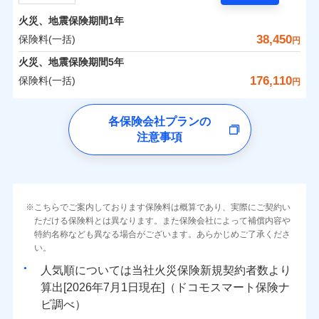
担額）
残存物取片づけ費用
付帯される費用の
サポートサービス」をご提供します。
水まわりトラブル、カギ開け対応など「住まいのア
補償
火災、地震保険期間
1年
失火見舞費用
保険料（一括）内訳
01
POINT
お家ドクター火災保険Web（すまいの保険）のお見
臨時費用
シスタンスサービス」が無料付帯
水道管修理費用
38,450
保険料(一括)
円
積もり・お申込みはネットで完結！
損害防止費用
補償の対象やお客さまの状況に応じたさまざまな割
地震火災費用
火災 1年
地震 1年
火災、地震保険期間
5年
上半期
新規契約数ランキング
ランキングをもっと見る
残存物取片づけ費用
付帯される費用保
引をご用意！
176,110
保険料(一括)
険金
円
失火見舞費用
適用される割引
建築年割引
イチオシ
02
POINT
補償の範囲
-
16,590
7,800
？
03
建物
POINT
円
円
当社火災保険新規契約者数より算出[
年
月]（ドコモスマート保険
水道管修理費用
チューリッヒ保険会社
ナビ調べ）
補償の範囲
付帯サービス
住まいの緊急かけつけサービス
地震火災費用
？
03
POINT
各保険会社プランの
ソニー損保の新ネット火災保険は、補償の組合せが自
注意事項
-
5,300
2,600
チューリッヒ保険会社のおすすめポイント
家財
由だから、必要な補償に絞って選べます。
円
円
火災
風災・雹（ひょ
保険証券の不発行に関する特約（500
クレジットカード
適用される割引
しかも「地震上乗せ特約（全半損時のみ）」で、地震
落雷
う）災、雪災
円）
コンビニ払い
保険料（一括）内訳
01
火災
補償内容
風災・雹（ひょ
POINT
破裂・爆発
払込方法
の被害にも火災保険の保険金額に対して最大100％で備
落雷
う）災、雪災
口座振替
破裂・爆発
えられます（一部損は対象外）。
その他条件
住まいのアシスタンスサービス
※2
水災
銀行振込
盗難
火災 1年
地震 1年
こちらでご案内しております保険料は概算であり、実際にご契約い
ランキングをもっと見る
水濡れ
免責金額（自己負
免責金額なし
ただける保険料とは異なります。また保険会社によって補償内容や
水災
※2
盗難
騒擾（じょう）
WEB見積もり+メールアドレス登録後
担額）
一括払
水濡れ
外部からの落下・
特約名称なども異なる場合がございます。あらかじめご了承くださ
破損・汚損
イチオシ
02
POINT
から4営業日+1日以降、お客さまが決
補償の範囲
？
0
03
21,550
7,800
POINT
建物
円
円
円
備考
騒擾（じょう）
飛来・衝突
支払方法
い。
年払い
済した時点で保険のお申し込みと完了
外部からの落下・
破損・汚損
臨時費用
となります。
月払い
飛来・衝突
まさかのときも安心！全国の優良工務店とタッグを
人気順については当社
新規契約者数より
損害防止費用
0
6,500
2,600
家財
円
組み、「高品質な修理」と「保険金のお支払」をワ
円
円
算出[
年
月
日現在]（ドコモスマート保険ナ
火災
風災・雹（ひょ
残存物取片づけ費用
付帯される費用保
ネット申込
クレジットカード
※3
落雷
う）災、雪災
ンセットで提供する火災保険です。
ビ調べ）
険金
失火見舞費用
※3
補償内容
破裂・爆発
申込方法
郵送
コンビニ払い