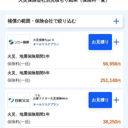
火災保険会社別見積もり結果（保険料一覧）
補償の範囲・保険会社で絞り込む
火災保険Type S
お見積り
オールリスクプラン
火災、地震保険期間
1年
56,956
保険料(一括)
円
火災、地震保険期間
5年
251,148
保険料(一括)
円
ソニー損害保険株式会社
うち
お
家
ドクター火災保険Web
お見積り
ソニー損害保険株式会社のおすすめポイント
オールリスクプラン
火災、地震保険期間
1年
保険料（一括）内訳
01
POINT
38,250
保険料(一括)
円