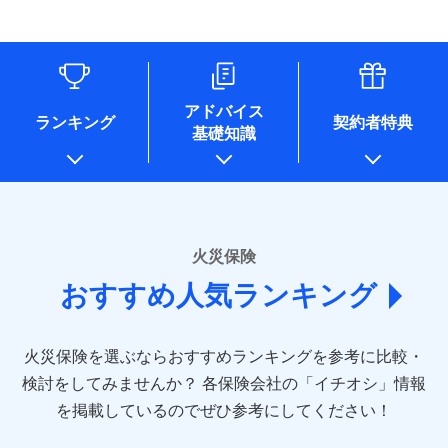
す。
連する当社および提携会社のサービスを案内、提供するため
象となる場合があります。）
水道管修理費用
リフォーム相談サービス
ドコモスマート保険ナビ編集部の評価
（なお、当社は複数の保険会社と取引があり、取得した個人
付帯サービス
※1破損・汚損の免責額5万円
※5地震火災費用の取扱いはなし
付帯サービス
住まいの緊急かけつけサービス
地震火災費用
長期優良住宅の維持保全サポートサー
情報を取引のある他の保険会社の商品・サービスをご提案す
※2水まわりトラブル、カギ開け対
※6火災・風災等の事故により建物に
ビス
るために利用させていただくことがあります。）
応、ガラス破損の場合に60分までの
損害が生じたとき、日新火災がご案内
ソニー損保の新ネット火災保険は、補償の組合せが
各種セミナーの開催のため
簡易作業無料でご提供いたします。弊
保険証券の不発行に関する特約（500
クレジットカード
する修理業者（指定工務店）が建物の
適用される割引
自由だから、必要な補償に絞って選べます。
コンサルティングサービスの実施のため
社提携業者にて24時間365日受付。受
円）
クレジットカード
修理を行います。
コンビニ払い
アドバイス
補償内容
チューリッヒ保険会社で
アンケートやキャンペーン等の実施のため
払込方法
付後、専門業者が対応に向かいます。
ランキング
契約者特典
しかも、「地震上乗せ特約（全半損時のみ）」で、
コンビニ払い
説明事項
口座振替
基礎知識
上記に係る案内・手続き・管理等付帯業務を行うため
お見積もり
払込方法
ガラス破損の対応時間は9時～20時と
その他条件
住まいのアシスタンスサービス
地震の被害にも最大100％で備えられます。
※2
募集文書番号
口座振替
銀行振込
* 当社が委託を受けている保険会社の情報は、保険会社
なります。
免責金額（自己負
銀行振込
※3クレジットカード会社の分割払い
のホームページに掲載しておりますので、ご確認くださ
チューリッヒ保険会社の
免責金額なし
WEB見積もり+メールアドレス登録後
担額）
が可能なことがあります。詳しくは各
一括払
詳細を見る
い。
から4営業日+1日以降、お客さまが決
クレジットカード会社にご確認くださ
備考
一括払
支払方法
年払い
済した時点で保険のお申し込みと完了
い。
臨時費用
支払方法
年払い
■損害保険
となります。
月払い
火災保険
見積もりや保険会社とのご契約に先立ち、当社が提供する
ソニー損害保険株式会社で
損害防止費用
月払い
あいおいニッセイ同和損害保険株式会社
募集文書番号
ドコモスマート保険ナビの利用規約と個人情報の取扱いに
お見積もり
ドコモスマート保険ナビ編集部の評価
残存物取片づけ費用
付帯される費用保
おすすめ人気ランキング
(https://www.aioinissaydowa.co.jp/)
ネット申込
クレジットカード
※3
同意いただく必要があります。詳細について、以下をご確
険金
失火見舞費用
ネット申込
アクサ損害保険株式会社 (https://www.axa-
※2
申込方法
郵送
コンビニ払い
認ください。
払込方法
direct.co.jp/)
水道管修理費用
申込方法
郵送
※3
全国の優良工務店とタッグを組み、「高品質な修理」
見積もりや保険会社とのご契約に先立ち、当社が提供する
対面
口座振替
ドコモスマート保険ナビサービス利用規約
火災保険を選ぶならおすすめランキングを参考に比較・
アニコム損害保険株式会社 (https://www.anicom-
地震火災費用
対面
ドコモスマート保険ナビの利用規約と個人情報の取扱いに
※4
と「保険金のお支払」をワンセットで提供する火災保
銀行振込
当社による個人情報の取扱いについて（プライバシー
sompo.co.jp/)
同意いただく必要があります。詳細について、以下をご確
検討をしてみませんか？
始期日
2025/10/01
各保険会社の「イチオシ」情報
険です。補償の選択は自由自在で、お申込みはPC・ス
ポリシー）
東京海上ダイレクト損害保険株式会社
その他付帯される
認ください。
始期日
2024/10/01
一括払
マホで24時間受付可能です。住宅トラブル応急サービ
を掲載しているのでぜひ参考にしてください！
修理付帯費用
ドコモスマート保険ナビ編集部の評価
費用の補償
(https://www.e-design.net/)
説明事項
※1水災料率は最低リスク区分を適用
支払方法
ドコモスマート保険ナビサービス利用規約
年払い
ス「すまいのサポート24」は水まわり、玄関カギの紛
AIG損害保険株式会社
※1破損・汚損、水ぬれは自己負担額