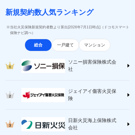
月払い
当社による個人情報の取扱いについて（プライバシー
失、ハチの巣駆除等の住宅トラブルに対応していま
インターネット割引
(https://www.aig.co.jp/sonpo)
5万円 建物が築15年以上または建築
チューリッヒのネット火災保険は
ダイレクト型でネッ
募集文書番号
ポリシー）
す。さらに大切な住まいを守るための各種サポート機
新規契約数人気ランキング
年不明の場合、風災・雹（ひょう）
ＳＢＩ損害保険株式会社
適用される割引
指定工務店割引
ト完結のお手続き・リーズナブルな保険料
に加え、
火
ネット申込
災・雪災の自己負担額は5万円
能をご用意。住まいをメンテナンスする際の無料の
(https://www.sbisonpo.co.jp/)
建築年割引
災に対する補償に加え、すべてのプランに盗難等がつ
申込方法
※2失火見舞費用の取扱いはなし
郵送
「リフォーム相談サービス」、「長期優良住宅の維持
ジェイアイ傷害火災保険株式会社
当社火災保険新規契約者数より算出[2026年7月1日時点]（ドコモスマート
いており、
社会問題などを考慮された幅広い補償が特
※3水道管修理費用の取扱いはなし
対面
保全サポートサービス」をご提供しています。
(https://www.jihoken.co.jp/)
その他条件
指定工務店特約
保険ナビ調べ）
※5
説明事項
（破損・汚損等危険補償特約で補償対
長です。
失火見舞金など付帯される費用保険金も多
ソニー損害保険株式会社
象となる場合があります。）
く、ダイレクトでありながら充実した補償が魅力で
始期日
2026/08/01
総合
一戸建て
マンション
(https://www.sonysonpo.co.jp/)
※4地震火災費用の取扱いはなし
すまいのサポート24
ドコモスマート保険ナビ編集部の評価
す。
※5火災・風災等の事故により建物に
損害保険ジャパン株式会社 (https://www.sompo-
リフォーム相談サービス
付帯サービス
※1盗難、水濡れ、騒擾（じょう）、
損害が生じたとき、日新火災がご案内
japan.co.jp/)
長期優良住宅の維持保全サポートサー
ソニー損害保険株式会
外部からの落下・飛来・衝突は自動付
する修理業者（指定工務店）が建物の
ソニー損保の新ネット火災保険は、補償の組合せが
ＳＯＭＰＯダイレクト損害保険株式会社
日新火災海上保険株式会社で
ビス
帯です。
修理を行います。
社
自由だから、必要な補償に絞って選べます。
(https://www.sompo-direct.co.jp/)
お見積もり
※2水まわりトラブル、カギ開け対
チューリッヒ保険会社 (https://www.zurich.co.jp/)
応、ガラス破損の場合に60分までの
クレジットカード
しかも、「地震上乗せ特約（全半損時のみ）」で、
募集文書番号
チューリッヒ保険会社で
東京海上日動火災保険株式会社
簡易作業無料でご提供いたします。弊
コンビニ払い
地震の被害にも最大100％で備えられます。
見積もりや保険会社とのご契約に先立ち、当社が提供する
お見積もり
払込方法
社提携業者にて24時間365日受付。受
ジェイアイ傷害火災保
(https://www.tokiomarine-nichido.co.jp/)
説明事項
口座振替
ドコモスマート保険ナビの利用規約と個人情報の取扱いに
付後、専門業者が対応に向かいます。
日新火災海上保険株式会社
険
銀行振込
ガラス破損の対応時間は9時～20時と
同意いただく必要があります。詳細について、以下をご確
チューリッヒ保険会社の
(https://www.nisshinfire.co.jp/)
なります。
認ください。
詳細を見る
ペット＆ファミリー損害保険株式会社
※3クレジットカード会社の分割払い
一括払
ドコモスマート保険ナビサービス利用規約
(https://www.petfamilyins.co.jp/)
が可能なことがあります。詳しくは各
日新火災海上保険株式
ソニー損害保険株式会社で
支払方法
年払い
ドコモスマート保険ナビ編集部の評価
三井住友海上火災保険株式会社 (https://www.ms-
当社による個人情報の取扱いについて（プライバシー
クレジットカード会社にご確認くださ
見積もりや保険会社とのご契約に先立ち、当社が提供する
お見積もり
会社
月払い
い。
ins.com/)
ポリシー）
ドコモスマート保険ナビの利用規約と個人情報の取扱いに