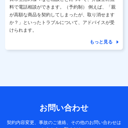
利用情報
料で電話相談ができます。（予約制） 例えば、「親
当社又は株式会社NTTドコモが提供する各種サービスなどの
ご契約・ご利用などに関する情報。例として、当社又は株式
が高額な商品を契約してしまったが、取り消せます
会社NTTドコモが提供する各種サービスのご契約状態・ご利
か？」といったトラブルについて、アドバイスが受
用履歴インターネット利用時の行動に関する情報、アプリケ
ーション利用時の行動に関する情報、購入されたサービスや
けられます。
商品の名称・購入場所・決済に関する情報、アンケートの回
答に関する情報などが含まれます。
もっと見る
保険関連サービス情報
当社又は株式会社NTTドコモが提供する保険関連サービスに
関して取得し、又は保有する情報。例として、見積請求受付
時、資料請求受付時又はユーザー登録受付時に提供いただい
た情報（氏名、住所、生年月日、性別、保険契約者と被保険
者の関係、保険加入の目的、保険商品の内容、保険料、保険
料のお支払方法、車のメーカーや走行距離などの情報、建物
の構造や築年数などの情報、ペットの種類や年齢など）及び
お客様との応対記録 （お客様に提示した比較見積の試算結
果情報、メールマガジンを提供した際のメール内容や送信履
歴の情報及び保険の更改案内等を提供した際のメール内容や
送信履歴などの情報）が含まれます。
お問い合わせ
保険契約情報
当社又は株式会社NTTドコモが取得し、又は保有する保険契
約に関する情報。例として、保険契約者及び被保険者の氏
契約内容変更、事故のご連絡、その他のお問い合わせは
名、住所、生年月日、性別、保険契約者と被保険者の関係、