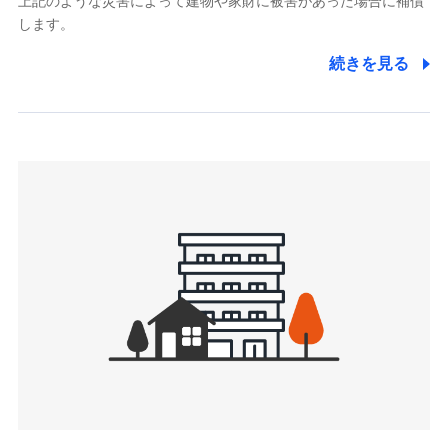
上記のような災害によって建物や家財に被害があった場合に補償
関する情報を提供し、金融商品等の契約を勧奨するため、ま
します。
た維持管理等の委託業務遂行のため、またそれらに付帯、関
連する当社および提携会社のサービスを案内、提供するため
続きを見る
（なお、当社は複数の保険会社と取引があり、取得した個人
情報を取引のある他の保険会社の商品・サービスをご提案す
るために利用させていただくことがあります。）
上記に係る連絡・手続き・管理等付帯業務を行うため
3.セミナー募集サイトから取得した個人情報
各種セミナーの案内、開催のため
上記に係る連絡・手続き・管理等付帯業務を行うため
4.家族・友達紹介にて取得した個人情報
被紹介者への連絡、及び当社と取引のあるもしくは委託を受
けている保険会社・提携会社の保険その他に関する情報を提
供し、金融商品等の契約を勧奨するため
アンケートやキャンペーン等の実施のため
上記に係る連絡・手続き・管理等付帯業務を行うため
5.通話録音にて取得する情報