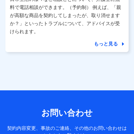
利用情報
料で電話相談ができます。（予約制） 例えば、「親
当社又は株式会社NTTドコモが提供する各種サービスなどの
ご契約・ご利用などに関する情報。例として、当社又は株式
が高額な商品を契約してしまったが、取り消せます
会社NTTドコモが提供する各種サービスのご契約状態・ご利
か？」といったトラブルについて、アドバイスが受
用履歴インターネット利用時の行動に関する情報、アプリケ
ーション利用時の行動に関する情報、購入されたサービスや
けられます。
商品の名称・購入場所・決済に関する情報、アンケートの回
答に関する情報などが含まれます。
もっと見る
保険関連サービス情報
当社又は株式会社NTTドコモが提供する保険関連サービスに
関して取得し、又は保有する情報。例として、見積請求受付
時、資料請求受付時又はユーザー登録受付時に提供いただい
た情報（氏名、住所、生年月日、性別、保険契約者と被保険
者の関係、保険加入の目的、保険商品の内容、保険料、保険
料のお支払方法、車のメーカーや走行距離などの情報、建物
の構造や築年数などの情報、ペットの種類や年齢など）及び
お客様との応対記録 （お客様に提示した比較見積の試算結
果情報、メールマガジンを提供した際のメール内容や送信履
歴の情報及び保険の更改案内等を提供した際のメール内容や
送信履歴などの情報）が含まれます。
お問い合わせ
保険契約情報
当社又は株式会社NTTドコモが取得し、又は保有する保険契
約に関する情報。例として、保険契約者及び被保険者の氏
契約内容変更、事故のご連絡、その他のお問い合わせは
名、住所、生年月日、性別、保険契約者と被保険者の関係、