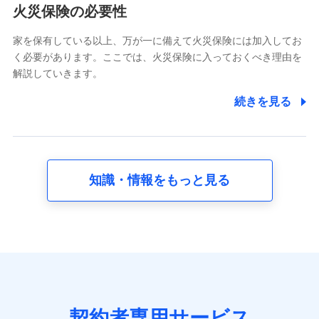
電話対応の品質向上およびお問合せ内容の正確な把握のため
火災保険の必要性
家を保有している以上、万が一に備えて火災保険には加入してお
6.採用応募者の個人情報
く必要があります。ここでは、火災保険に入っておくべき理由を
採用選考および入社手続を実施するため
解説していきます。
7.社員（従業者）の個人情報
続きを見る
人事･勤怠･健康・労務等の管理、給与支給、福利厚生・採用
退職関連処理等の各種手続きのため、当社と従業員または従
業員同士の連絡のため
知識・情報をもっと見る
8.取引先個人情報
取引先としての選定業務、営業情報の提供業務、契約締結手
続き業務、取引管理業務、およびこれらに準ずる業務の遂行
のため
9.お問い合わせ情報
各種お問い合わせに対応するため
契約者専用サービス