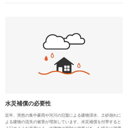
お見積もり
SBIいきいき少額短期保険会社 (https://www.i-
sedai.com/)
見積もりや保険会社とのご契約に先立ち、当社が提供する
SBIペット少額短期保険株式会社
ドコモスマート保険ナビの利用規約と個人情報の取扱いに
(https://www.sbipet-ssi.co.jp/)
同意いただく必要があります。詳細について、以下をご確
SBIリスタ少額短期保険会社
認ください。
(https://www.jishin.co.jp/)
スマートプラス少額短期保険株式会社
ドコモスマート保険ナビサービス利用規約
（https://www.smartplus-insurance.com/）
当社による個人情報の取扱いについて（プライバシー
チューリッヒ少額短期保険株式会社
ポリシー）
(https://www.zurichssi.co.jp/)
Tokio Marine X少額短期保険株式会社
(https://www.tokiomarine-x.co.jp/)
ペットメディカルサポート株式会社
(https://pshoken.co.jp/)
リトルファミリー少額短期保険株式会社
(https://www.littlefamily-ssi.com/)
水災補償の必要性
2.共同募集を行う代理店から受領する個人情報
近年、突然の集中豪雨や河川の氾濫による建物浸水、土砂崩れに
よる建物の流失の被害が増加しています。水災補償を付帯すると
郵便、電話、およびＥメール等により、当社と取引のあるも
しくは委託を受けている保険会社・提携会社の保険その他に