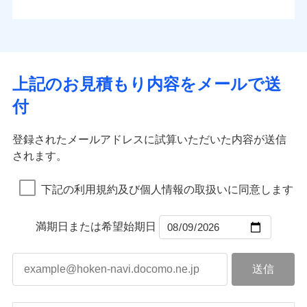
払込方法
お客さまのニーズから補償を考え、設計することで
水道管修理費用
※4
対面
口座振替
合理的な保険料を実現することができます。さらに
水災
盗難
地震火災費用
※5
銀行振込
上半期
新規契約数ランキング
水濡れ
各種割引が充実！
免責金額（自己負
始期日
2025/10/01
※1
免責金額なし
※1
騒擾（じょう）
担額）
補償内容
その他付帯される
大切な住まいを守るための各種サポート機能をご用
外部からの落下・
破損・汚損
一括払
イチオシ
02
修理付帯費用
POINT
費用の補償
当社火災保険新規契約者数より算出[
年
飛来・衝突
月]（ドコモスマート保険
意、住宅トラブル応急サービス「すまいのサポート
※1水災料率は最低リスク区分を適用
支払方法
年払い
上記のお見積もり内容をメールで送
臨時費用
ナビ調べ）
説明事項
※2雑危険（盗難を除く）および破汚
24」、住まいをメンテナンスする際の無料の「リフ
火災、自然災害、盗難などトータルでカバーし、大
月払い
損害防止費用
免責金額（自己負
損において、自己負担額5万円
インターネット割引
付
免責金額なし
ォーム相談サービス」、「長期優良住宅の維持保全
※1
切な住まいをお守りします！
担額）
残存物取片づけ費用
適用される割引
指定工務店割引
付帯される費用の
サポートサービス」をご提供します。
ネット申込
水まわりトラブル、カギ開け対応など「住まいのア
補償
募集文書番号
失火見舞費用
建築年割引
申込方法
郵送
登録されたメールアドレスに試算いただいた内容が送信
お家ドクター火災保険Web（すまいの保険）のお見
臨時費用
シスタンスサービス」が無料付帯
水道管修理費用
対面
されます。
積もり・お申込みはネットで完結！
損害防止費用
その他条件
指定工務店特約
補償の対象やお客さまの状況に応じたさまざまな割
※6
地震火災費用
上半期
新規契約数ランキング
ランキングをもっと見る
残存物取片づけ費用
付帯される費用保
引をご用意！
始期日
2026/08/01
険金
下記の利用規約及び個人情報の取扱いに同意します
失火見舞費用
すまいのサポート24
適用される割引
建築年割引
補償の範囲
？
03
POINT
当社火災保険新規契約者数より算出[
年
月]（ドコモスマート保険
水道管修理費用
リフォーム相談サービス
付帯サービス
※1破損・汚損の免責額5万円
ナビ調べ）
ドコモスマート保険ナビ編集部の評価
補償の範囲
付帯サービス
住まいの緊急かけつけサービス
地震火災費用
長期優良住宅の維持保全サポートサー
？
03
満期日または希望始期日
POINT
※2水まわりトラブル、カギ開け対
ビス
応、ガラス破損の場合に60分までの
火災
風災・雹（ひょ
簡易作業無料でご提供いたします。弊
保険証券の不発行に関する特約（500
クレジットカード
ソニー損保の新ネット火災保険は、補償の組合せが
適用される割引
落雷
う）災、雪災
社提携業者にて24時間365日受付。受
円）
クレジットカード
コンビニ払い
火災
補償内容
風災・雹（ひょ
破裂・爆発
自由だから、必要な補償に絞って選べます。
払込方法
付後、専門業者が対応に向かいます。
落雷
コンビニ払い
う）災、雪災
説明事項
口座振替
払込方法
ガラス破損の対応時間は9時～20時と
しかも、「地震上乗せ特約（全半損時のみ）」で、
破裂・爆発
その他条件
住まいのアシスタンスサービス
※2
口座振替
水災
銀行振込
盗難
なります。