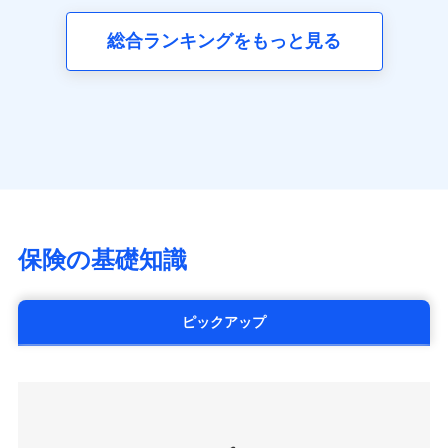
三井ダイレクト損害保険株式会社
全国の優良工務店とタッグを組み、「高品質な修理」
同意いただく必要があります。詳細について、以下をご確
ネット申込
募集文書番号
(https://www.mitsui-direct.co.jp/)
見積もりや保険会社とのご契約に先立ち、当社が提供する
認ください。
と「保険金のお支払」をワンセットで提供する火災保
総合ランキングをもっと見る
申込方法
郵送
ドコモスマート保険ナビの利用規約と個人情報の取扱いに
険です。補償の選択は自由自在で、お申込みはPC・ス
ドコモスマート保険ナビサービス利用規約
対面
同意いただく必要があります。詳細について、以下をご確
■生命保険
マホで24時間受付可能です。住宅トラブル応急サービ
当社による個人情報の取扱いについて（プライバシー
認ください。
アクサ生命保険株式会社
ス「すまいのサポート24」は水まわり、玄関カギの紛
ポリシー）
始期日
2024/10/01
（https://www.axa.co.jp/）
ドコモスマート保険ナビサービス利用規約
失、ハチの巣駆除等の住宅トラブルに対応していま
SBI生命保険株式会社（https://www.sbilife.co.jp/）
当社による個人情報の取扱いについて（プライバシー
す。さらに大切な住まいを守るための各種サポート機
※1損害割合が30%未満の場合は定率
FWD生命保険株式会社
ドコモスマート保険ナビ編集部の評価
ポリシー）
払、水災料率は最低リスク区分を適用
能をご用意。住まいをメンテナンスする際の無料の
（https://www.fwdlife.co.jp/）
※2失火見舞費用の取扱いはなし
「リフォーム相談サービス」、「長期優良住宅の維持
ソニー生命保険株式会社
※3水道管修理費用の取扱いはなし
チューリッヒのネット火災保険は
ダイレクト型でネッ
保全サポートサービス」をご提供しています。
（https://www.sonylife.co.jp）
説明事項
※4地震火災費用の取扱いはなし
ト完結のお手続き・リーズナブルな保険料
に加え、
火
SOMPOひまわり生命保険株式会社
保険の基礎知識
※5火災・風災等の事故により建物に
災に対する補償に加え、すべてのプランに盗難等がつ
（https://www.himawari-life.co.jp/）
損害が生じたとき、日新火災がご案内
いており、
社会問題などを考慮された幅広い補償が特
する修理業者（指定工務店）が建物の
第一ネオ生命保険株式会社
修理を行います。
長です。
失火見舞金など付帯される費用保険金も多
（https://neofirst.co.jp/）
ピックアップ
く、ダイレクトでありながら充実した補償が魅力で
大樹生命保険株式会社（https://www.taiju-
日新火災海上保険株式会社で
募集文書番号
life.co.jp）
お見積もり
す。
太陽生命保険株式会社（https://www.taiyo-
seimei.co.jp）
見積もりや保険会社とのご契約に先立ち、当社が提供する
チューリッヒ生命保険株式会社
ドコモスマート保険ナビの利用規約と個人情報の取扱いに