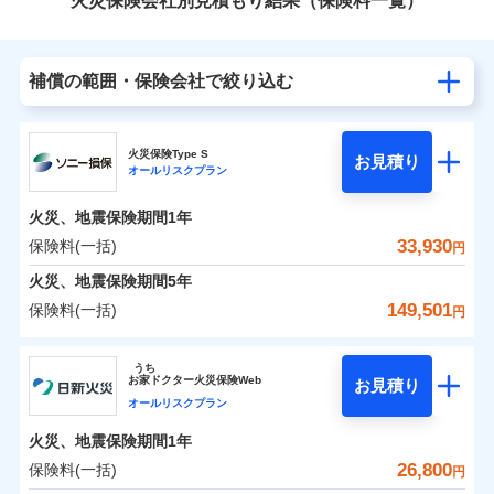
火災保険会社別見積もり結果（保険料一覧）
補償の範囲・保険会社で絞り込む
火災保険Type S
お見積り
オールリスクプラン
火災、地震保険期間
1年
33,930
保険料(一括)
円
火災、地震保険期間
5年
149,501
保険料(一括)
円
ソニー損害保険株式会社
うち
お
家
ドクター火災保険Web
お見積り
ソニー損害保険株式会社のおすすめポイント
オールリスクプラン
火災、地震保険期間
1年
保険料（一括）内訳
01
POINT
26,800
保険料(一括)
円