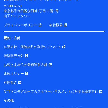
ります。
〒100-6150
※ dポイントクラブ会員ではないお客さま（2019年12
東京都千代田区永田町2丁目11番1号
月11日以降、一度もdポイントクラブ会員であったこと
山王パークタワー
がないお客さまに限る）に関する、2019年12月10日以
前に取得した個人データは、こちら の利用目的の範囲内
プライバシーポリシー
会社概要
に限って共同利用します。
規約・方針
当社は株式会社NTTドコモ・フィナンシャルグループ
との間で、以下のとおり個人データを共同利用しま
勧誘方針・保険契約の取扱いについて
す。
推奨販売方針
【共同して利用される利用データの項目】
当社または株式会社NTTドコモ・フィナンシャルグルー
お客さま本位の業務運営方針
プがサービス提供等を通じて取得した、以下の情報など
比較ポリシー
の個人データ
基本情報
利用規約
氏名、電話番号、メールアドレス、お客さまの識別子、属
NTTドコモグループカスタマーハラスメントに対する基本方針
性、連絡先、dポイントサービスのご利用に関する情報。例
として、dポイントカード番号、性別、年齢、家族構成、住
その他
所、dポイント残高、dポイント利用履歴などが含まれます。
利用情報