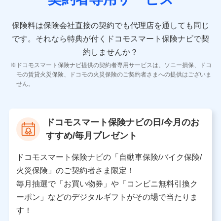
10.受託業務の 個人情報
受託業務の遂行およびこれらに準ずる業務の遂行のため
保険料は保険会社直接の契約でも代理店を通しても同じ
です。
それなら特典が付くドコモスマート保険ナビで契
11.マイカー通勤管理クラウド並びに法人向けASPサー
ビスに関してのお問い合わせ情報
約しませんか？
各種お問い合わせに対応するため
ドコモスマート保険ナビ提供の契約者専用サービスは、ソニー損保、ドコ
当社のサービスに関する情報提供や、皆様に有用なお知らせ
モの賃貸火災保険、ドコモの火災保険のご契約者さまへの提供はございま
をお送りするため
せん。
アンケートの送付のため
当社のサービスや媒体の運営改善に必要なデータを解析し、
分析するため
当社の対応品質向上やお問い合わせ内容の正確な把握のため
ドコモスマート保険ナビの日/今月のお
個人情報保護管理者の職名、連絡先
すすめ/毎月プレゼント
株式会社ドコモ・インシュアランス 営業部長
〒103-0013 東京都中央区日本橋人形町2-14-10 アー
ドコモスマート保険ナビの「自動車保険/バイク保険/
バンネット日本橋ビル 3F
火災保険」のご契約者さま限定！
株式会社ドコモ・インシュアランス
毎月抽選で「お買い物券」や「コンビニ無料引換ク
ーポン」などのデジタルギフトがその場で当たりま
個人情報の第三者提供について
す！
当社ではご本人の同意がある場合または法令に基づく場