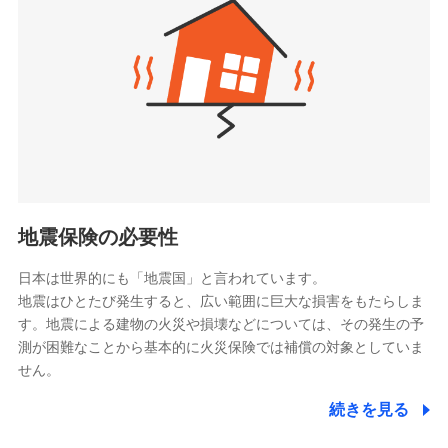
（https://www.zurichlife.co.jp/）
同意いただく必要があります。詳細について、以下をご確
東京海上日動あんしん生命保険株式会社
チューリッヒ保険会社で
認ください。
ドコモスマート保険ナビ編集部の評価
（https://www.tmn-anshin.co.jp/）
お見積もり
ドコモスマート保険ナビサービス利用規約
なないろ生命保険株式会社
（https://www.nanairolife.co.jp/）
当社による個人情報の取扱いについて（プライバシー
チューリッヒ保険会社の
全国の優良工務店とタッグを組み、「高品質な修理」
ポリシー）
日本生命保険相互会社
詳細を見る
と「保険金のお支払」をワンセットで提供する火災保
（https://www.nissay.co.jp）
険です。補償の選択は自由自在で、お申込みはPC・ス
はなさく生命保険株式会社
マホで24時間受付可能です。住宅トラブル応急サービ
見積もりや保険会社とのご契約に先立ち、当社が提供する
（https://www.life8739.co.jp/）
ドコモスマート保険ナビの利用規約と個人情報の取扱いに
ス「すまいのサポート24」は水まわり、玄関カギの紛
マニュライフ生命保険株式会社
同意いただく必要があります。詳細について、以下をご確
失、ハチの巣駆除等の住宅トラブルに対応していま
（https://www.manulife.co.jp/）
地震保険の必要性
認ください。
す。さらに大切な住まいを守るための各種サポート機
三井住友海上あいおい生命保険株式会社
ドコモスマート保険ナビサービス利用規約
能をご用意。住まいをメンテナンスする際の無料の
（https://www.msa-life.co.jp/）
日本は世界的にも「地震国」と言われています。
メットライフ生命株式会社
当社による個人情報の取扱いについて（プライバシー
「リフォーム相談サービス」、「長期優良住宅の維持
地震はひとたび発生すると、広い範囲に巨大な損害をもたらしま
(https://www.metlife.co.jp/)
ポリシー）
保全サポートサービス」をご提供しています。
す。地震による建物の火災や損壊などについては、その発生の予
メディケア生命保険株式会社
測が困難なことから基本的に火災保険では補償の対象としていま
（https://www.medicarelife.com/）
せん。
■少額短期保険
続きを見る
株式会社アシロ少額短期保険
日新火災海上保険株式会社で
(https://kailash.co.jp/)