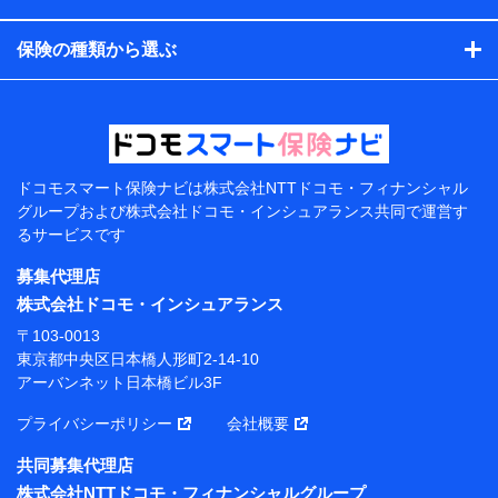
コンサルティングサービスの実施のため
アンケートやキャンペーン等の実施のため
保険の種類から選ぶ
上記に係る案内・手続き・管理等付帯業務を行うため
【当該個人データの管理について責任を有する者の名
称・住所・代表者名】
当該個人データを取り扱う各共同利用者（詳細は次のと
おり）
ドコモスマート保険ナビは
株式会社NTTドコモ・フィナンシャル
東京都千代田区永田町2丁目11番1号 山王パークタワー
グループおよび
株式会社ドコモ・インシュアランス共同で
運営す
株式会社NTTドコモ 代表取締役社長 前田 義晃
るサービスです
東京都中央区日本橋人形町2-14-10 アーバンネット日
募集代理店
本橋ビル 3F
株式会社ドコモ・インシュアランス
株式会社ドコモ・インシュアランス 代表取締役社
〒103-0013
長 吉村 忠義
東京都中央区日本橋人形町2-14-10
アーバンネット日本橋ビル3F
※ 当社および株式会社NTTドコモは、お客さまの情報
を利用させていただくにあたっては、「NTTドコモ パー
プライバシーポリシー
会社概要
ソナルデータ憲章」に定める行動原則を順守します 。
※ パーソナルデータダッシュボードの「第三者提供の
共同募集代理店
管理」の設定状態にかかわらず、共同利用する場合があ
株式会社NTTドコモ・フィナンシャルグループ