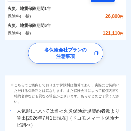
担額）
残存物取片づけ費用
付帯される費用の
サポートサービス」をご提供します。
水まわりトラブル、カギ開け対応など「住まいのア
補償
火災、地震保険期間
1年
失火見舞費用
保険料（一括）内訳
01
POINT
お家ドクター火災保険Web（すまいの保険）のお見
臨時費用
シスタンスサービス」が無料付帯
水道管修理費用
26,800
保険料(一括)
円
積もり・お申込みはネットで完結！
損害防止費用
補償の対象やお客さまの状況に応じたさまざまな割
地震火災費用
火災 1年
地震 1年
火災、地震保険期間
5年
上半期
新規契約数ランキング
ランキングをもっと見る
残存物取片づけ費用
付帯される費用保
引をご用意！
121,110
保険料(一括)
険金
円
失火見舞費用
適用される割引
建築年割引
イチオシ
02
POINT
補償の範囲
-
10,040
4,950
？
03
建物
POINT
円
円
当社火災保険新規契約者数より算出[
年
月]（ドコモスマート保険
水道管修理費用
チューリッヒ保険会社
ナビ調べ）
補償の範囲
付帯サービス
住まいの緊急かけつけサービス
地震火災費用
？
03
POINT
各保険会社プランの
ソニー損保の新ネット火災保険は、補償の組合せが自
注意事項
-
4,050
1,650
チューリッヒ保険会社のおすすめポイント
家財
由だから、必要な補償に絞って選べます。
円
円
火災
風災・雹（ひょ
保険証券の不発行に関する特約（500
クレジットカード
適用される割引
しかも「地震上乗せ特約（全半損時のみ）」で、地震
落雷
う）災、雪災
円）
コンビニ払い
保険料（一括）内訳
01
火災
補償内容
風災・雹（ひょ
POINT
破裂・爆発
払込方法
の被害にも火災保険の保険金額に対して最大100％で備
落雷
う）災、雪災
口座振替
破裂・爆発
えられます（一部損は対象外）。
その他条件
住まいのアシスタンスサービス
※2
水災
銀行振込
盗難
火災 1年
地震 1年
こちらでご案内しております保険料は概算であり、実際にご契約い
ランキングをもっと見る
水濡れ
免責金額（自己負
免責金額なし
ただける保険料とは異なります。また保険会社によって補償内容や
水災
※2
盗難
騒擾（じょう）
WEB見積もり+メールアドレス登録後
担額）
一括払
水濡れ
外部からの落下・
特約名称なども異なる場合がございます。あらかじめご了承くださ
破損・汚損
イチオシ
02
POINT
から4営業日+1日以降、お客さまが決
補償の範囲
？
0
03
15,400
4,950
POINT
建物
円
円
円
備考
騒擾（じょう）
飛来・衝突
支払方法
い。
年払い
済した時点で保険のお申し込みと完了
外部からの落下・
破損・汚損
臨時費用
となります。
月払い
飛来・衝突
まさかのときも安心！全国の優良工務店とタッグを
人気順については当社
新規契約者数より
損害防止費用
0
4,800
1,650
家財
円
組み、「高品質な修理」と「保険金のお支払」をワ
円
円
算出[
年
月
日現在]（ドコモスマート保険ナ
火災
風災・雹（ひょ
残存物取片づけ費用
付帯される費用保
ネット申込
クレジットカード
※3
落雷
う）災、雪災
ンセットで提供する火災保険です。
ビ調べ）
険金
失火見舞費用
※3
補償内容
破裂・爆発
申込方法
郵送
コンビニ払い