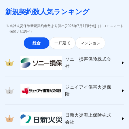
月払い
当社による個人情報の取扱いについて（プライバシー
失、ハチの巣駆除等の住宅トラブルに対応していま
インターネット割引
(https://www.aig.co.jp/sonpo)
5万円 建物が築15年以上または建築
チューリッヒのネット火災保険は
ダイレクト型でネッ
募集文書番号
ポリシー）
す。さらに大切な住まいを守るための各種サポート機
新規契約数人気ランキング
年不明の場合、風災・雹（ひょう）
ＳＢＩ損害保険株式会社
適用される割引
指定工務店割引
ト完結のお手続き・リーズナブルな保険料
に加え、
火
ネット申込
災・雪災の自己負担額は5万円
能をご用意。住まいをメンテナンスする際の無料の
(https://www.sbisonpo.co.jp/)
建築年割引
災に対する補償に加え、すべてのプランに盗難等がつ
申込方法
※2失火見舞費用の取扱いはなし
郵送
「リフォーム相談サービス」、「長期優良住宅の維持
ジェイアイ傷害火災保険株式会社
当社火災保険新規契約者数より算出[2026年7月1日時点]（ドコモスマート
いており、
社会問題などを考慮された幅広い補償が特
※3水道管修理費用の取扱いはなし
対面
保全サポートサービス」をご提供しています。
(https://www.jihoken.co.jp/)
その他条件
指定工務店特約
保険ナビ調べ）
※5
説明事項
（破損・汚損等危険補償特約で補償対
長です。
失火見舞金など付帯される費用保険金も多
ソニー損害保険株式会社
象となる場合があります。）
く、ダイレクトでありながら充実した補償が魅力で
始期日
2026/08/01
総合
一戸建て
マンション
(https://www.sonysonpo.co.jp/)
※4地震火災費用の取扱いはなし
すまいのサポート24
ドコモスマート保険ナビ編集部の評価
す。
※5火災・風災等の事故により建物に
損害保険ジャパン株式会社 (https://www.sompo-
リフォーム相談サービス
付帯サービス
※1盗難、水濡れ、騒擾（じょう）、
損害が生じたとき、日新火災がご案内
japan.co.jp/)
長期優良住宅の維持保全サポートサー
ソニー損害保険株式会
外部からの落下・飛来・衝突は自動付
する修理業者（指定工務店）が建物の
ソニー損保の新ネット火災保険は、補償の組合せが
ＳＯＭＰＯダイレクト損害保険株式会社
日新火災海上保険株式会社で
ビス
帯です。
修理を行います。
社
自由だから、必要な補償に絞って選べます。
(https://www.sompo-direct.co.jp/)
お見積もり
※2水まわりトラブル、カギ開け対
チューリッヒ保険会社 (https://www.zurich.co.jp/)
応、ガラス破損の場合に60分までの
クレジットカード
しかも、「地震上乗せ特約（全半損時のみ）」で、
募集文書番号
チューリッヒ保険会社で
東京海上日動火災保険株式会社
簡易作業無料でご提供いたします。弊
コンビニ払い
地震の被害にも最大100％で備えられます。
見積もりや保険会社とのご契約に先立ち、当社が提供する
お見積もり
払込方法
社提携業者にて24時間365日受付。受
ジェイアイ傷害火災保
(https://www.tokiomarine-nichido.co.jp/)
説明事項
口座振替
ドコモスマート保険ナビの利用規約と個人情報の取扱いに
付後、専門業者が対応に向かいます。
日新火災海上保険株式会社
険
銀行振込
ガラス破損の対応時間は9時～20時と
同意いただく必要があります。詳細について、以下をご確
チューリッヒ保険会社の
(https://www.nisshinfire.co.jp/)
なります。
認ください。
詳細を見る
ペット＆ファミリー損害保険株式会社
※3クレジットカード会社の分割払い
一括払
ドコモスマート保険ナビサービス利用規約
(https://www.petfamilyins.co.jp/)
が可能なことがあります。詳しくは各
日新火災海上保険株式
ソニー損害保険株式会社で
支払方法
年払い
ドコモスマート保険ナビ編集部の評価
三井住友海上火災保険株式会社 (https://www.ms-
当社による個人情報の取扱いについて（プライバシー
クレジットカード会社にご確認くださ
見積もりや保険会社とのご契約に先立ち、当社が提供する
お見積もり
会社
月払い
い。
ins.com/)
ポリシー）
ドコモスマート保険ナビの利用規約と個人情報の取扱いに