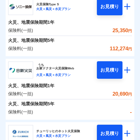
補償の範囲
？
03
POINT
ソニー損保の新ネット火災保険は、補償の組合せが自
火災保険Type S
お見積り
火災＋風災＋水災プラン
-
3,650
1,650
チューリッヒ保険会社のおすすめポイント
家財
由だから、必要な補償に絞って選べます。
円
円
火災
風災・雹（ひょ
しかも「地震上乗せ特約（全半損時のみ）」で、地震
落雷
う）災、雪災
火災、地震保険期間
1年
保険料（一括）内訳
01
火災
風災・雹（ひょ
POINT
破裂・爆発
の被害にも火災保険の保険金額に対して最大100％で備
落雷
う）災、雪災
25,350
保険料(一括)
円
破裂・爆発
えられます（一部損は対象外）。
水災
盗難
火災 1年
地震 1年
火災、地震保険期間
5年
ランキングをもっと見る
水濡れ
※1
水災
盗難
騒擾（じょう）
112,274
保険料(一括)
円
水濡れ
外部からの落下・
破損・汚損
イチオシ
02
POINT
補償の範囲
？
0
03
13,450
4,950
POINT
建物
円
円
円
騒擾（じょう）
飛来・衝突
ソニー損害保険株式会社
外部からの落下・
破損・汚損
うち
飛来・衝突
まさかのときも安心！全国の優良工務店とタッグを
お
家
ドクター火災保険Web
お見積り
0
4,200
1,650
ソニー損害保険株式会社のおすすめポイント
家財
円
組み、「高品質な修理」と「保険金のお支払」をワ
円
円
火災＋風災＋水災プラン
火災
風災・雹（ひょ
落雷
う）災、雪災
ンセットで提供する火災保険です。
火災、地震保険期間
1年
保険料（一括）内訳
01
補償内容
破裂・爆発
POINT
お客さまのニーズから補償を考え、設計することで
20,690
保険料(一括)
円
合理的な保険料を実現することができます。さらに
水災
盗難
火災 1年
地震 1年
火災、地震保険期間
5年
上半期
新規契約数ランキング
水濡れ
各種割引が充実！
免責金額（自己負
免責金額なし
※2
騒擾（じょう）
-
保険料(一括)
担額）
補償内容
大切な住まいを守るための各種サポート機能をご用
外部からの落下・
破損・汚損
イチオシ
02
POINT
0
14,943
4,950
建物
円
円
円
当社火災保険新規契約者数より算出[
年
飛来・衝突
月]（ドコモスマート保険
意、住宅トラブル応急サービス「すまいのサポート
日新火災海上保険株式会社
臨時費用
ナビ調べ）
24」、住まいをメンテナンスする際の無料の「リフ
火災、自然災害、盗難などトータルでカバーし、大
チューリッヒのネット火災保険
お見積り
損害防止費用
免責金額（自己負
火災＋風災＋水災プラン
免責金額なし
0
ォーム相談サービス」、「長期優良住宅の維持保全
3,807
1,650
日新火災海上保険株式会社のおすすめポイント
※1
家財
円
切な住まいをお守りします！
円
円