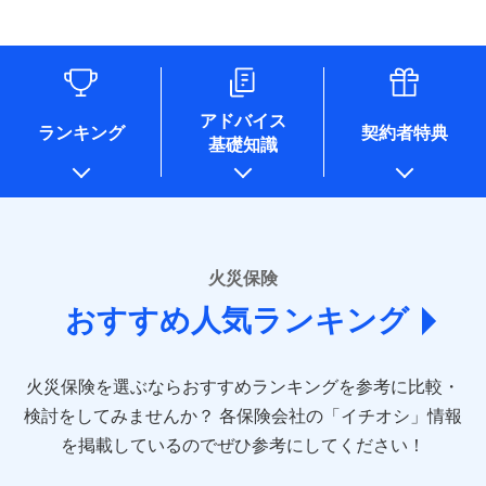
す。
連する当社および提携会社のサービスを案内、提供するため
象となる場合があります。）
水道管修理費用
リフォーム相談サービス
ドコモスマート保険ナビ編集部の評価
（なお、当社は複数の保険会社と取引があり、取得した個人
付帯サービス
※1破損・汚損の免責額5万円
※5地震火災費用の取扱いはなし
付帯サービス
住まいの緊急かけつけサービス
地震火災費用
長期優良住宅の維持保全サポートサー
情報を取引のある他の保険会社の商品・サービスをご提案す
※2水まわりトラブル、カギ開け対
※6火災・風災等の事故により建物に
ビス
るために利用させていただくことがあります。）
応、ガラス破損の場合に60分までの
損害が生じたとき、日新火災がご案内
ソニー損保の新ネット火災保険は、補償の組合せが
各種セミナーの開催のため
簡易作業無料でご提供いたします。弊
保険証券の不発行に関する特約（500
クレジットカード
する修理業者（指定工務店）が建物の
適用される割引
自由だから、必要な補償に絞って選べます。
コンサルティングサービスの実施のため
社提携業者にて24時間365日受付。受
円）
クレジットカード
修理を行います。
コンビニ払い
アドバイス
補償内容
チューリッヒ保険会社で
アンケートやキャンペーン等の実施のため
払込方法
付後、専門業者が対応に向かいます。
ランキング
契約者特典
しかも、「地震上乗せ特約（全半損時のみ）」で、
コンビニ払い
説明事項
口座振替
基礎知識
上記に係る案内・手続き・管理等付帯業務を行うため
お見積もり
払込方法
ガラス破損の対応時間は9時～20時と
その他条件
住まいのアシスタンスサービス
地震の被害にも最大100％で備えられます。
※2
募集文書番号
口座振替
銀行振込
* 当社が委託を受けている保険会社の情報は、保険会社
なります。
免責金額（自己負
銀行振込
※3クレジットカード会社の分割払い
のホームページに掲載しておりますので、ご確認くださ
チューリッヒ保険会社の
免責金額なし
WEB見積もり+メールアドレス登録後
担額）
が可能なことがあります。詳しくは各
一括払
詳細を見る
い。
から4営業日+1日以降、お客さまが決
クレジットカード会社にご確認くださ
備考
一括払
支払方法
年払い
済した時点で保険のお申し込みと完了
い。
臨時費用
支払方法
年払い
■損害保険
となります。
月払い
火災保険
見積もりや保険会社とのご契約に先立ち、当社が提供する
ソニー損害保険株式会社で
損害防止費用
月払い
あいおいニッセイ同和損害保険株式会社
募集文書番号
ドコモスマート保険ナビの利用規約と個人情報の取扱いに
お見積もり
ドコモスマート保険ナビ編集部の評価
残存物取片づけ費用
付帯される費用保
おすすめ人気ランキング
(https://www.aioinissaydowa.co.jp/)
ネット申込
クレジットカード
※3
同意いただく必要があります。詳細について、以下をご確
険金
失火見舞費用
ネット申込
アクサ損害保険株式会社 (https://www.axa-
※2
申込方法
郵送
コンビニ払い
認ください。
払込方法
direct.co.jp/)
水道管修理費用
申込方法
郵送
※3
全国の優良工務店とタッグを組み、「高品質な修理」
見積もりや保険会社とのご契約に先立ち、当社が提供する
対面
口座振替
ドコモスマート保険ナビサービス利用規約
火災保険を選ぶならおすすめランキングを参考に比較・
アニコム損害保険株式会社 (https://www.anicom-
地震火災費用
対面
ドコモスマート保険ナビの利用規約と個人情報の取扱いに
※4
と「保険金のお支払」をワンセットで提供する火災保
銀行振込
当社による個人情報の取扱いについて（プライバシー
sompo.co.jp/)
同意いただく必要があります。詳細について、以下をご確
検討をしてみませんか？
始期日
2025/10/01
各保険会社の「イチオシ」情報
険です。補償の選択は自由自在で、お申込みはPC・ス
ポリシー）
東京海上ダイレクト損害保険株式会社
その他付帯される
認ください。
始期日
2024/10/01
一括払
マホで24時間受付可能です。住宅トラブル応急サービ
を掲載しているのでぜひ参考にしてください！
修理付帯費用
ドコモスマート保険ナビ編集部の評価
費用の補償
(https://www.e-design.net/)
説明事項
※1水災料率は最低リスク区分を適用
支払方法
ドコモスマート保険ナビサービス利用規約
年払い
ス「すまいのサポート24」は水まわり、玄関カギの紛
AIG損害保険株式会社
※1破損・汚損、水ぬれは自己負担額