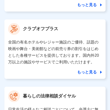
合を除き、第三者に提供いたしません。
もっと見る
業務の委託
当社は利用目的の達成に必要な範囲内において個人情報
クラブオフプラス
の取り扱いの全部または一部を委託する場合がありま
す。
全国の有名ホテルやレジャー施設のご優待、話題の
個人データの共同利用
映画や舞台・美術館などの前売り券の割引をはじめ
とした各種サービスを提供しております。国内外20
当社は株式会社NTTドコモとの間で、以下のとおり個
人データを共同利用します。
万以上の施設やサービスでご利用いただけます。
【共同して利用される利用データの項目】
もっと見る
当社又は株式会社NTTドコモがサービス提供等を通じて
取得した、以下の情報などの個人データ
基本情報
氏名、電話番号、メールアドレス、お客さまの識別子、属
暮らしの法律相談ダイヤル
性、連絡先、dポイントサービスのご利用に関する情報。例
として、dポイントカード番号、性別、年齢、家族構成、住
所、dポイント残高、dポイント利用履歴などが含まれます。
日常生活の様々なご相談ごとについて、弁護士に無