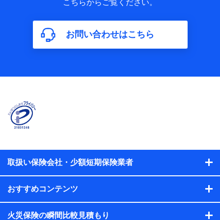
こちらからご覧ください。
保険加入の目的、保険商品の内容、保険料、保険料のお支払
方法、車のメーカーや走行距離などの情報、建物の構造や築
年数などの情報、ペットの種類や年齢などの情報などが含ま
お問い合わせはこちら
れます。
【共同して利用する者の範囲】
当社
株式会社NTTドコモ
【利用する者の利用目的】
当社又は株式会社NTTドコモが提供する保険関連サービスに
おけるユーザ登録受付および管理のため
当社又は株式会社NTTドコモと取引のあるもしくは委託を受
けている保険会社・提携会社の保険その他に関する情報を提
供するため、また維持管理等の委託業務遂行のため、またそ
れらに付帯、関連する当社、株式会社NTTドコモおよび提携
会社のサービスを案内、提供するため
取扱い保険会社・少額短期保険業者
（各サービスで取得したサービス利用履歴、ウェブサイトの
閲覧履歴、購買履歴、ご契約内容等のパーソナルデータを分
おすすめコンテンツ
析して、お客さまの趣味・嗜好・傾向に応じたサービス・商
品等に関するご提案や広告の配信等を行うことがありま
す。）
火災保険の瞬間比較見積もり
各種セミナーの開催のため