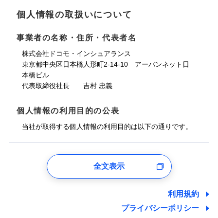
地震の被害にも最大100％で備えられます。
ランキングをもっと見る
水濡れ
免責金額（自己負
銀行振込
※3クレジットカード会社の分割払い
※1
免責金額なし
水災
※1
盗難
騒擾（じょう）
個人情報の取扱いについて
WEB見積もり+メールアドレス登録後
担額）
が可能なことがあります。詳しくは各
一括払
水濡れ
外部からの落下・
破損・汚損
から4営業日+1日以降、お客さまが決
※1
クレジットカード会社にご確認くださ
備考
騒擾（じょう）
一括払
飛来・衝突
支払方法
年払い
済した時点で保険のお申し込みと完了
外部からの落下・
破損・汚損
い。
事業者の名称・住所・代表者名
臨時費用
支払方法
年払い
となります。
月払い
飛来・衝突
損害防止費用
月払い
株式会社ドコモ・インシュアランス
ソニー損害保険株式会社で
募集文書番号
残存物取片づけ費用
付帯される費用保
ネット申込
クレジットカード
東京都中央区日本橋人形町2-14-10 アーバンネット日
※3
お見積もり
険金
失火見舞費用
ネット申込
※2
補償内容
申込方法
本橋ビル
郵送
コンビニ払い
払込方法
水道管修理費用
申込方法
郵送
※3
代表取締役社長 吉村 忠義
対面
口座振替
見積もりや保険会社とのご契約に先立ち、当社が提供する
地震火災費用
対面
※4
銀行振込
上半期
新規契約数ランキング
免責金額（自己負
ドコモスマート保険ナビの利用規約と個人情報の取扱いに
始期日
2025/10/01
免責金額なし
個人情報の利用目的の公表
担額）
同意いただく必要があります。詳細について、以下をご確
補償内容
その他付帯される
始期日
2024/10/01
一括払
修理付帯費用
ドコモスマート保険ナビ編集部の評価
費用の補償
認ください。
当社火災保険新規契約者数より算出[
当社が取得する個人情報の利用目的は以下の通りです。
年
月]（ドコモスマート保険
※1雑危険（盗難を除く）および破汚
支払方法
年払い
説明事項
臨時費用
ナビ調べ）
損において、自己負担額5万円
※1損害割合が30%未満の場合は定率
ドコモスマート保険ナビサービス利用規約
月払い
損害防止費用
免責金額（自己負
インターネット割引
払、水災料率は最低リスク区分を適用
チューリッヒのネット火災保険は
ダイレクト型でネッ
1.見積請求受付時、資料請求受付時、ユーザー登録受
免責金額なし
当社による個人情報の取扱いについて（プライバシー
担額）
※2破損・汚損、水ぬれは自己負担額
残存物取片づけ費用
適用される割引
指定工務店割引
付時
付帯される費用の
募集文書番号
ト完結のお手続き・リーズナブルな保険料
に加え、
火
ポリシー）
ネット申込
全文表示
5万円 建物が築15年以上または建築
補償
失火見舞費用
建築年割引
災に対する補償に加え、すべてのプランに盗難等がつ
ユーザー登録受付および、管理のため
申込方法
年不明の場合、風災・雹（ひょう）
郵送
臨時費用
水道管修理費用
郵便、電話、およびＥメール等により、当社と取引のあるも
いており、
社会問題などを考慮された幅広い補償が特
災・雪災の自己負担額は5万円
対面
損害防止費用
しくは委託を受けている保険会社・提携会社の保険その他に
その他条件
指定工務店特約
※5
利用規約
地震火災費用
※3失火見舞費用の取扱いはなし
長です。
失火見舞金など付帯される費用保険金も多
ランキングをもっと見る
関する情報を提供し、金融商品等の契約を勧奨するため、ま
残存物取片づけ費用
付帯される費用保
説明事項
※4水道管修理費用の取扱いはなし
プライバシーポリシー
く、ダイレクトでありながら充実した補償が魅力で
始期日
2026/08/01
た維持管理等の委託業務遂行のため、またそれらに付帯、関
険金
（破損・汚損等危険補償特約で補償対
失火見舞費用
すまいのサポート24
適用される割引
建築年割引