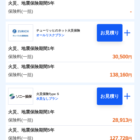
火災 1年
地震 1年
火災、地震保険期間
5年
-
保険料(一括)
0
20,768
4,950
建物
円
円
円
日新火災海上保険株式会社
チューリッヒのネット火災保険
お見積り
オールリスクプラン
0
6,562
1,650
日新火災海上保険株式会社のおすすめポイント
家財
円
円
円
火災、地震保険期間
1年
保険料（一括）内訳
01
POINT
30,500
保険料(一括)
円
火災 1年
地震 1年
火災、地震保険期間
5年
138,160
保険料(一括)
円
イチオシ
02
POINT
-
14,550
4,950
建物
円
円
チューリッヒ保険会社
ソニー損保の新ネット火災保険は、補償の組合せが自
火災保険Type S
お見積り
水災なしプラン
-
5,650
1,650
チューリッヒ保険会社のおすすめポイント
家財
由だから、必要な補償に絞って選べます。
円
円
しかも「地震上乗せ特約（全半損時のみ）」で、地震
火災、地震保険期間
1年
保険料（一括）内訳
01
POINT
の被害にも火災保険の保険金額に対して最大100％で備
28,913
保険料(一括)
円
えられます（一部損は対象外）。
火災 1年
地震 1年
火災、地震保険期間
5年
127,728
保険料(一括)
円