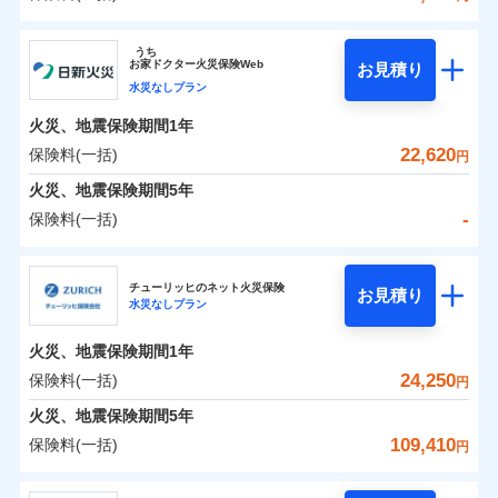
イチオシ
02
POINT
補償の範囲
？
0
03
17,200
4,950
POINT
建物
円
円
円
ソニー損害保険株式会社
うち
まさかのときも安心！全国の優良工務店とタッグを
お
家
ドクター火災保険Web
お見積り
0
6,700
1,650
ソニー損害保険株式会社のおすすめポイント
家財
円
組み、「高品質な修理」と「保険金のお支払」をワ
円
円
水災なしプラン
火災
風災・雹（ひょ
落雷
う）災、雪災
ンセットで提供する火災保険です。
火災、地震保険期間
1年
保険料（一括）内訳
01
破裂・爆発
POINT
お客さまのニーズから補償を考え、設計することで
22,620
保険料(一括)
円
合理的な保険料を実現することができます。さらに
水災
盗難
火災 1年
地震 1年
火災、地震保険期間
5年
水濡れ
各種割引が充実！
※1
騒擾（じょう）
-
保険料(一括)
大切な住まいを守るための各種サポート機能をご用
外部からの落下・
破損・汚損
イチオシ
02
POINT
0
17,660
4,950
建物
円
円
円
飛来・衝突
意、住宅トラブル応急サービス「すまいのサポート
日新火災海上保険株式会社
24」、住まいをメンテナンスする際の無料の「リフ
火災、自然災害、盗難などトータルでカバーし、大
チューリッヒのネット火災保険
お見積り
水災なしプラン
0
ォーム相談サービス」、「長期優良住宅の維持保全
4,653
1,650
日新火災海上保険株式会社のおすすめポイント
家財
円
切な住まいをお守りします！
円
円
サポートサービス」をご提供します。
水まわりトラブル、カギ開け対応など「住まいのア
火災、地震保険期間
1年
保険料（一括）内訳
01
POINT
お家ドクター火災保険Web（すまいの保険）のお見
シスタンスサービス」が無料付帯
24,250
保険料(一括)
円
積もり・お申込みはネットで完結！
補償の対象やお客さまの状況に応じたさまざまな割
火災 1年
地震 1年
火災、地震保険期間
5年
上半期
新規契約数ランキング
引をご用意！
109,410
保険料(一括)
円
イチオシ
02
POINT
補償の範囲
-
12,370
4,950
？
03
建物
POINT
円
円
当社火災保険新規契約者数より算出[
年
月]（ドコモスマート保険
チューリッヒ保険会社
ナビ調べ）