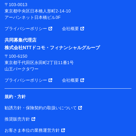
株式会社ドコモ・インシュアランス 代表取締役社
〒103-0013
長 吉村 忠義
東京都中央区日本橋人形町2-14-10
アーバンネット日本橋ビル3F
※ 当社および株式会社NTTドコモは、お客さまの情報
を利用させていただくにあたっては、「NTTドコモ パー
プライバシーポリシー
会社概要
ソナルデータ憲章」に定める行動原則を順守します 。
※ パーソナルデータダッシュボードの「第三者提供の
共同募集代理店
管理」の設定状態にかかわらず、共同利用する場合があ
株式会社NTTドコモ・フィナンシャルグループ
ります。
〒100-6150
※ dポイントクラブ会員ではないお客さま（2019年12
東京都千代田区永田町2丁目11番1号
月11日以降、一度もdポイントクラブ会員であったこと
山王パークタワー
がないお客さまに限る）に関する、2019年12月10日以
前に取得した個人データは、こちら の利用目的の範囲内
プライバシーポリシー
会社概要
に限って共同利用します。
規約・方針
当社は株式会社NTTドコモ・フィナンシャルグループ
との間で、以下のとおり個人データを共同利用しま
勧誘方針・保険契約の取扱いについて
す。
推奨販売方針
【共同して利用される利用データの項目】
当社または株式会社NTTドコモ・フィナンシャルグルー
お客さま本位の業務運営方針