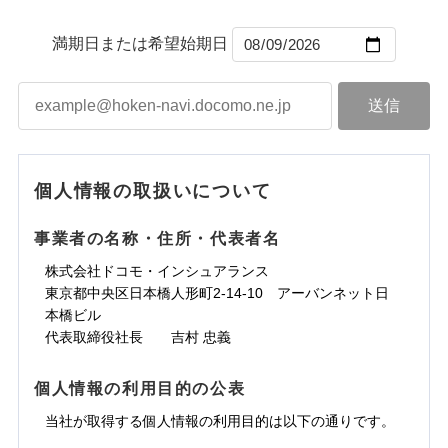
から4営業日+1日以降、お客さまが決
補償の範囲
？
ドコモスマート保険ナビ編集部の評価
03
募集文書番号
POINT
カギあけサービス（24時間サポー
備考
※1雑危険（盗難を除く）および破汚
済した時点で保険のお申し込みと完了
付帯サービス
説明事項
ト）
臨時費用
補償の範囲
損において、自己負担額5万円
？
03
※1損害割合が30%未満の場合は定率
満期日または希望始期日
POINT
となります。
キャッシュレス・リペアサービス
損害防止費用
払、水災料率は最低リスク区分を適用
チューリッヒのネット火災保険は
ダイレクト型でネッ
上半期
新規契約数ランキング
※2破損・汚損、水ぬれは自己負担額
火災
風災・雹（ひょ
気象災害アラート
残存物取片づけ費用
募集文書番号
付帯される費用保
ト完結のお手続き・リーズナブルな保険料
に加え、
火
クレジットカード
※3
落雷
う）災、雪災
5万円 建物が築15年以上または建築
険金
失火見舞費用
※2
補償内容
災に対する補償に加え、すべてのプランに盗難等がつ
火災
風災・雹（ひょ
破裂・爆発
コンビニ払い
年不明の場合、風災・雹（ひょう）
払込方法
当社火災保険新規契約者数より算出[
※保険料は下の場合の築年月で計算し
年
月]（ドコモスマート保険
落雷
う）災、雪災
水道管修理費用
※3
いており、
社会問題などを考慮された幅広い補償が特
災・雪災の自己負担額は5万円
口座振替
破裂・爆発
ています。
ナビ調べ）
ドコモスマート保険ナビ編集部の評価
水災
※3失火見舞費用の取扱いはなし
地震火災費用
盗難
※4
長です。
失火見舞金など付帯される費用保険金も多
銀行振込
新築：2026年1月
水濡れ
備考
説明事項
免責金額（自己負
※4水道管修理費用の取扱いはなし
築5年：2021年1月
く、ダイレクトでありながら充実した補償が魅力で
※1
免責金額なし
水災
盗難
騒擾（じょう）
個人情報の取扱いについて
担額）
（破損・汚損等危険補償特約で補償対
その他付帯される
登記物件の火災保険をお申込みの方におすすめ！登記
築10年：2016年1月
水濡れ
外部からの落下・
破損・汚損
一括払
す。
修理付帯費用
象となる場合があります。）
※1
費用の補償
騒擾（じょう）
飛来・衝突
築15年：2011年1月
ドコモスマート保険ナビ編集部の評価
情報の自動照合によるリアルタイム契約を実現！書類
支払方法
年払い
※5地震火災費用の取扱いはなし
外部からの落下・
破損・汚損
臨時費用
事業者の名称・住所・代表者名
の提出と保険会社審査にお時間をいただきません！
※6火災・風災等の事故により建物に
飛来・衝突
月払い
損害防止費用
インターネット割引
クレジットカード
損害が生じたとき、日新火災がご案内
株式会社ドコモ・インシュアランス
ソニー損保の新ネット火災保険は、補償の組合せが
ランキングをもっと見る
残存物取片づけ費用
適用される割引
指定工務店割引
付帯される費用の
する修理業者（指定工務店）が建物の
コンビニ払い
※3
東京都中央区日本橋人形町2-14-10 アーバンネット日
ネット申込
自由だから、必要な補償に絞って選べます。
払込方法
補償
修理を行います。
失火見舞費用
建築年割引
口座振替
本橋ビル
申込方法
チューリッヒ保険会社で
郵送
しかも、「地震上乗せ特約（全半損時のみ）」で、
水道管修理費用
銀行振込
代表取締役社長 吉村 忠義
お見積もり
対面
地震の被害にも最大100％で備えられます。
募集文書番号
その他条件
指定工務店特約
※5
地震火災費用
ジェイアイ傷害火災保険株式会社で
上半期
新規契約数ランキング
一括払
お見積もり
チューリッヒ保険会社の
個人情報の利用目的の公表
始期日
2026/08/01
すまいのサポート24
適用される割引
建築年割引
補償内容
支払方法
年払い
詳細を見る
当社火災保険新規契約者数より算出[
当社が取得する個人情報の利用目的は以下の通りです。
年
月]（ドコモスマート保険
リフォーム相談サービス
補償内容
ジェイアイ傷害火災保険株式会社の
月払い
付帯サービス
※1破損・汚損の免責額5万円
ナビ調べ）
付帯サービス
住まいの緊急かけつけサービス
長期優良住宅の維持保全サポートサー