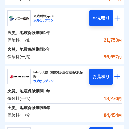
補償の範囲
？
0
03
10,770
4,950
POINT
建物
円
円
円
チューリッヒ保険会社
イチオシ
02
POINT
火災保険Type S
お見積り
水災なしプラン
0
5,650
1,650
チューリッヒ保険会社のおすすめポイント
家財
お客様ご自身により、ウェブサイトでお手続きを完
円
円
円
火災
風災・雹（ひょ
了された場合、10％のインターネット割引が適用！
落雷
う）災、雪災
火災、地震保険期間
1年
保険料（一括）内訳
01
破裂・爆発
POINT
（地震保険を除きます。）
21,753
保険料(一括)
円
減らしたコストをお客さまに還元
水災
盗難
火災 1年
地震 1年
火災、地震保険期間
5年
水濡れ
自分に必要な補償を選べる、だから保険料にムダが
※1
騒擾（じょう）
96,657
保険料(一括)
円
ない！
外部からの落下・
破損・汚損
イチオシ
02
POINT
0
17,200
4,950
建物
円
円
円
飛来・衝突
ソニー損害保険株式会社
地震保険もセットOK！
iehoいえほ（補償選択型住宅用火災保
まさかのときも安心！全国の優良工務店とタッグを
「iehoいえほ」（補償選択型住宅用火災保険）
お見積り
険）
0
6,700
1,650
ソニー損害保険株式会社のおすすめポイント
家財
円
組み、「高品質な修理」と「保険金のお支払」をワ
円
円
水災なしプラン
ンセットで提供する火災保険です。
火災、地震保険期間
1年
保険料（一括）内訳
01
POINT
補償の範囲
？
03
POINT
お客さまのニーズから補償を考え、設計することで
18,270
保険料(一括)
円
合理的な保険料を実現することができます。さらに
火災 1年
地震 1年
火災、地震保険期間
5年
上半期
新規契約数ランキング
各種割引が充実！
84,454
保険料(一括)
火災
風災・雹（ひょ
円
大切な住まいを守るための各種サポート機能をご用
イチオシ
落雷
う）災、雪災
02
POINT
0
10,500
4,950
建物
円
円
円
当社火災保険新規契約者数より算出[
年
月]（ドコモスマート保険
破裂・爆発
意、住宅トラブル応急サービス「すまいのサポート
ジェイアイ傷害火災保険株式会社
ナビ調べ）