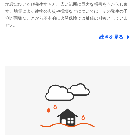
メットライフ生命株式会社
当社による個人情報の取扱いについて（プライバシー
「リフォーム相談サービス」、「長期優良住宅の維持
地震はひとたび発生すると、広い範囲に巨大な損害をもたらしま
(https://www.metlife.co.jp/)
ポリシー）
保全サポートサービス」をご提供しています。
す。地震による建物の火災や損壊などについては、その発生の予
メディケア生命保険株式会社
測が困難なことから基本的に火災保険では補償の対象としていま
（https://www.medicarelife.com/）
せん。
■少額短期保険
続きを見る
株式会社アシロ少額短期保険
日新火災海上保険株式会社で
(https://kailash.co.jp/)
お見積もり
SBIいきいき少額短期保険会社 (https://www.i-
sedai.com/)
見積もりや保険会社とのご契約に先立ち、当社が提供する
SBIペット少額短期保険株式会社
ドコモスマート保険ナビの利用規約と個人情報の取扱いに
(https://www.sbipet-ssi.co.jp/)
同意いただく必要があります。詳細について、以下をご確
SBIリスタ少額短期保険会社
認ください。
(https://www.jishin.co.jp/)
スマートプラス少額短期保険株式会社
ドコモスマート保険ナビサービス利用規約
（https://www.smartplus-insurance.com/）
当社による個人情報の取扱いについて（プライバシー
チューリッヒ少額短期保険株式会社
ポリシー）
(https://www.zurichssi.co.jp/)
Tokio Marine X少額短期保険株式会社
(https://www.tokiomarine-x.co.jp/)
ペットメディカルサポート株式会社