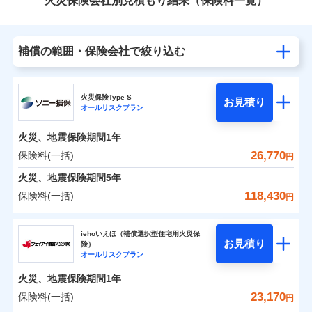
火災保険会社別見積もり結果（保険料一覧）
補償の範囲・保険会社で絞り込む
火災保険Type S
お見積り
オールリスクプラン
火災、地震保険期間
1年
26,770
保険料(一括)
円
火災、地震保険期間
5年
118,430
保険料(一括)
円
ソニー損害保険株式会社
iehoいえほ（補償選択型住宅用火災保
お見積り
険）
ソニー損害保険株式会社のおすすめポイント
オールリスクプラン
火災、地震保険期間
1年
保険料（一括）内訳
01
POINT
23,170
保険料(一括)
円