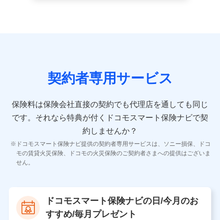
続き業務、取引管理業務、およびこれらに準ずる業務の遂行
のため
9.お問い合わせ情報
各種お問い合わせに対応するため
契約者専用サービス
10.受託業務の 個人情報
受託業務の遂行およびこれらに準ずる業務の遂行のため
保険料は保険会社直接の契約でも代理店を通しても同じ
です。
それなら特典が付くドコモスマート保険ナビで契
11.マイカー通勤管理クラウド並びに法人向けASPサー
ビスに関してのお問い合わせ情報
約しませんか？
各種お問い合わせに対応するため
ドコモスマート保険ナビ提供の契約者専用サービスは、ソニー損保、ドコ
当社のサービスに関する情報提供や、皆様に有用なお知らせ
モの賃貸火災保険、ドコモの火災保険のご契約者さまへの提供はございま
をお送りするため
せん。
アンケートの送付のため
当社のサービスや媒体の運営改善に必要なデータを解析し、
分析するため
当社の対応品質向上やお問い合わせ内容の正確な把握のため
ドコモスマート保険ナビの日/今月のお
個人情報保護管理者の職名、連絡先
すすめ/毎月プレゼント