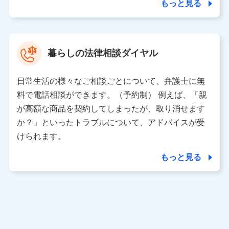
もっと見る
当社又は株式会社NTTドコモがサービス提供等を通じて
取得した、以下の情報などの個人データ
基本情報
氏名、電話番号、メールアドレス、お客さまの識別子、属
暮らしの法律相談ダイヤル
性、連絡先、dポイントサービスのご利用に関する情報。例
として、dポイントカード番号、性別、年齢、家族構成、住
所、dポイント残高、dポイント利用履歴などが含まれます。
日常生活の様々なご相談ごとについて、弁護士に無
利用情報
料で電話相談ができます。（予約制） 例えば、「親
当社又は株式会社NTTドコモが提供する各種サービスなどの
ご契約・ご利用などに関する情報。例として、当社又は株式
が高額な商品を契約してしまったが、取り消せます
会社NTTドコモが提供する各種サービスのご契約状態・ご利
か？」といったトラブルについて、アドバイスが受
用履歴インターネット利用時の行動に関する情報、アプリケ
ーション利用時の行動に関する情報、購入されたサービスや
けられます。
商品の名称・購入場所・決済に関する情報、アンケートの回
答に関する情報などが含まれます。
もっと見る
保険関連サービス情報
当社又は株式会社NTTドコモが提供する保険関連サービスに
関して取得し、又は保有する情報。例として、見積請求受付
時、資料請求受付時又はユーザー登録受付時に提供いただい
た情報（氏名、住所、生年月日、性別、保険契約者と被保険
者の関係、保険加入の目的、保険商品の内容、保険料、保険
料のお支払方法、車のメーカーや走行距離などの情報、建物