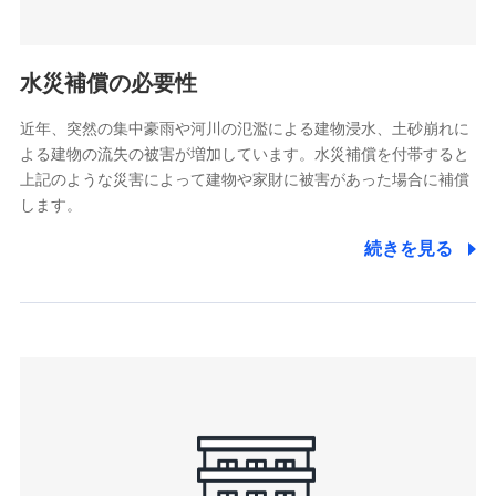
(https://pshoken.co.jp/)
リトルファミリー少額短期保険株式会社
(https://www.littlefamily-ssi.com/)
水災補償の必要性
2.共同募集を行う代理店から受領する個人情報
近年、突然の集中豪雨や河川の氾濫による建物浸水、土砂崩れに
よる建物の流失の被害が増加しています。水災補償を付帯すると
郵便、電話、およびＥメール等により、当社と取引のあるも
しくは委託を受けている保険会社・提携会社の保険その他に
上記のような災害によって建物や家財に被害があった場合に補償
関する情報を提供し、金融商品等の契約を勧奨するため、ま
します。
た維持管理等の委託業務遂行のため、またそれらに付帯、関
連する当社および提携会社のサービスを案内、提供するため
続きを見る
（なお、当社は複数の保険会社と取引があり、取得した個人
情報を取引のある他の保険会社の商品・サービスをご提案す
るために利用させていただくことがあります。）
上記に係る連絡・手続き・管理等付帯業務を行うため
3.セミナー募集サイトから取得した個人情報
各種セミナーの案内、開催のため
上記に係る連絡・手続き・管理等付帯業務を行うため
4.家族・友達紹介にて取得した個人情報