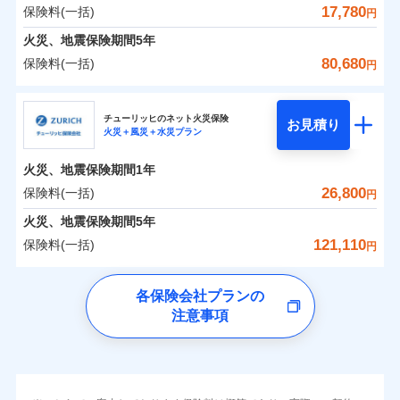
お家ドクター火災保険Web（すまいの保険）のお見
シスタンスサービス」が無料付帯
飛来・衝突
インターネット割引
保険料（一括）内訳
17,780
保険料(一括)
01
POINT
円
対面
積もり・お申込みはネットで完結！
その他条件
住まいのアシスタンスサービス
※2
補償の対象やお客さまの状況に応じたさまざまな割
火災、地震保険期間
5年
ランキングをもっと見る
水まわりサービス（24時間サポー
免責金額（自己負
引をご用意！
始期日
2025/10/01
免責金額なし
火災 1年
※2
地震 1年
80,680
保険料(一括)
WEB見積もり+メールアドレス登録後
ト）
円
担額）
イチオシ
02
POINT
から4営業日+1日以降、お客さまが決
補償の範囲
？
03
POINT
カギあけサービス（24時間サポー
備考
※1水災料率は最低リスク区分を適用
日新火災海上保険株式会社
済した時点で保険のお申し込みと完了
付帯サービス
0
7,950
4,950
ト）
建物
円
臨時費用
円
円
補償の範囲
説明事項
※2雑危険（盗難を除く）および破汚
？
03
POINT
となります。
ソニー損保の新ネット火災保険は、補償の組合せが自
チューリッヒのネット火災保険
お見積り
キャッシュレス・リペアサービス
損において、自己負担額5万円
損害防止費用
火災＋風災＋水災プラン
日新火災海上保険株式会社のおすすめポイント
由だから、必要な補償に絞って選べます。
上半期
新規契約数ランキング
火災
風災・雹（ひょ
気象災害アラート
残存物取片づけ費用
付帯される費用保
クレジットカード
※3
0
3,220
1,650
家財
円
円
円
しかも「地震上乗せ特約（全半損時のみ）」で、地震
落雷
う）災、雪災
募集文書番号
険金
火災、地震保険期間
1年
失火見舞費用
保険料（一括）内訳
※3
01
補償内容
火災
風災・雹（ひょ
POINT
破裂・爆発
コンビニ払い
の被害にも火災保険の保険金額に対して最大100％で備
払込方法
当社火災保険新規契約者数より算出[
※保険料は下の場合の築年月で計算し
年
月]（ドコモスマート保険
落雷
う）災、雪災
水道管修理費用
26,800
保険料(一括)
※4
円
口座振替
破裂・爆発
えられます（一部損は対象外）。
ています。
ナビ調べ）
水災
地震火災費用
盗難
※5
銀行振込
火災 1年
新築：2026年1月
地震 1年
火災、地震保険期間
5年
水濡れ
備考
免責金額（自己負
築5年：2021年1月
免責金額なし
※1
水災
盗難
騒擾（じょう）
121,110
保険料(一括)
担額）
円
その他付帯される
築10年：2016年1月
水濡れ
外部からの落下・
破損・汚損
一括払
修理付帯費用
補償の範囲
？
0
03
7,130
4,950
POINT
建物
円
円
円
費用の補償
騒擾（じょう）
飛来・衝突
築15年：2011年1月
チューリッヒ保険会社
イチオシ
支払方法
年払い
02
POINT
外部からの落下・
破損・汚損
臨時費用
ドコモスマート保険ナビ編集部の評価
各保険会社プランの
飛来・衝突
月払い
損害防止費用
インターネット割引
クレジットカード
注意事項
0
4,050
1,650
チューリッヒ保険会社のおすすめポイント
家財
お客様ご自身により、ウェブサイトでお手続きを完
円
円
円
ランキングをもっと見る
火災
風災・雹（ひょ
残存物取片づけ費用
適用される割引
指定工務店割引
付帯される費用の
コンビニ払い
※4
ソニー損保の新ネット火災保険は、補償の組合せが
ネット申込
了された場合、10％のインターネット割引が適用！
落雷
う）災、雪災
払込方法
補償
失火見舞費用
建築年割引
保険料（一括）内訳
口座振替
01
破裂・爆発
POINT
自由だから、必要な補償に絞って選べます。
申込方法
郵送
（地震保険を除きます。）
水道管修理費用
銀行振込
対面
しかも、「地震上乗せ特約（全半損時のみ）」で、
減らしたコストをお客さまに還元
その他条件
指定工務店特約
※6
水災
地震火災費用
盗難