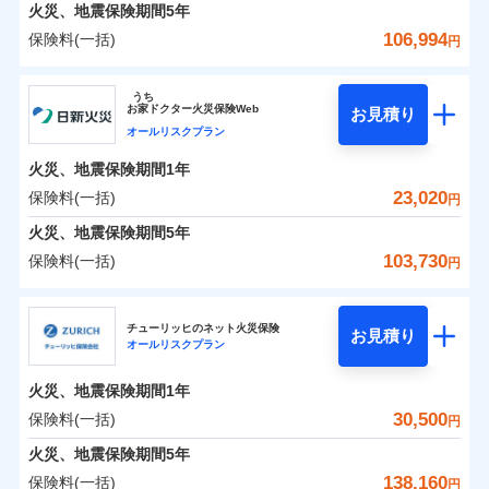
火災 1年
地震 1年
火災、地震保険期間
5年
106,994
保険料(一括)
円
0
13,608
4,950
建物
円
円
円
ジェイアイ傷害火災保険株式会社
うち
お
家
ドクター火災保険Web
お見積り
0
6,562
1,650
ジェイアイ傷害火災保険株式会社のおすすめポイ
家財
円
円
円
オールリスクプラン
ント
火災、地震保険期間
1年
保険料（一括）内訳
23,020
保険料(一括)
01
POINT
円
火災、地震保険期間
5年
火災 1年
地震 1年
103,730
保険料(一括)
円
イチオシ
02
POINT
日新火災海上保険株式会社
0
11,500
4,950
建物
円
円
円
ソニー損保の新ネット火災保険は、補償の組合せが自
チューリッヒのネット火災保険
お見積り
オールリスクプラン
日新火災海上保険株式会社のおすすめポイント
由だから、必要な補償に絞って選べます。
0
5,070
1,650
家財
円
円
円
しかも「地震上乗せ特約（全半損時のみ）」で、地震
火災、地震保険期間
1年
保険料（一括）内訳
01
POINT
の被害にも火災保険の保険金額に対して最大100％で備
30,500
保険料(一括)
円
えられます（一部損は対象外）。
火災 1年
地震 1年
火災、地震保険期間
5年
138,160
保険料(一括)
円