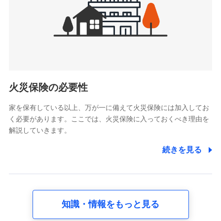
被紹介者への連絡、及び当社と取引のあるもしくは委託を受
けている保険会社・提携会社の保険その他に関する情報を提
供し、金融商品等の契約を勧奨するため
アンケートやキャンペーン等の実施のため
上記に係る連絡・手続き・管理等付帯業務を行うため
5.通話録音にて取得する情報
電話対応の品質向上およびお問合せ内容の正確な把握のため
火災保険の必要性
家を保有している以上、万が一に備えて火災保険には加入してお
6.採用応募者の個人情報
く必要があります。ここでは、火災保険に入っておくべき理由を
採用選考および入社手続を実施するため
解説していきます。
7.社員（従業者）の個人情報
続きを見る
人事･勤怠･健康・労務等の管理、給与支給、福利厚生・採用
退職関連処理等の各種手続きのため、当社と従業員または従
業員同士の連絡のため
知識・情報をもっと見る
8.取引先個人情報
取引先としての選定業務、営業情報の提供業務、契約締結手