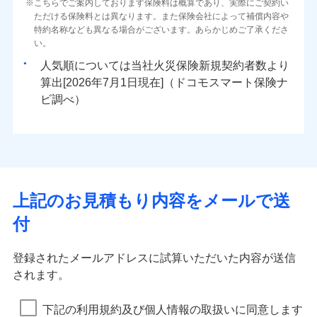
火災 1年
地震 1年
こちらでご案内しております保険料は概算であり、実際にご契約い
地震の被害にも最大100％で備えられます。
上半期
新規契約数ランキング
水濡れ
自分に必要な補償を選べる、だから保険料にムダが
一括払
※1
始期日
ただける保険料とは異なります。また保険会社によって補償内容や
2026/08/01
騒擾（じょう）
すまいのサポート24
適用される割引
建築年割引
補償内容
ない！
支払方法
年払い
外部からの落下・
破損・汚損
特約名称なども異なる場合がございます。あらかじめご了承くださ
イチオシ
02
POINT
0
15,400
4,950
建物
円
円
円
当社火災保険新規契約者数より算出[
年
飛来・衝突
月]（ドコモスマート保険
リフォーム相談サービス
補償内容
い。
月払い
地震保険もセットOK！
付帯サービス
※1破損・汚損の免責額5万円
ナビ調べ）
付帯サービス
住まいの緊急かけつけサービス
長期優良住宅の維持保全サポートサー
※2水まわりトラブル、カギ開け対
まさかのときも安心！全国の優良工務店とタッグを
人気順については当社
新規契約者数より
「iehoいえほ」（補償選択型住宅用火災保険）
免責金額（自己負
ビス
応、ガラス破損の場合に60分までの
ネット申込
免責金額なし
0
4,800
1,650
※1
家財
円
組み、「高品質な修理」と「保険金のお支払」をワ
円
円
算出[
年
月
日現在]（ドコモスマート保険ナ
ソニー損害保険株式会社で
担額）
免責金額（自己負
簡易作業無料でご提供いたします。弊
クレジットカード
申込方法
郵送
免責金額なし
※1
ンセットで提供する火災保険です。
お見積もり
ビ調べ）
担額）
社提携業者にて24時間365日受付。受
クレジットカード
コンビニ払い
対面
補償の範囲
払込方法
？
03
付後、専門業者が対応に向かいます。
POINT
臨時費用
お客さまのニーズから補償を考え、設計することで
コンビニ払い
説明事項
口座振替
払込方法
ガラス破損の対応時間は9時～20時と
臨時費用
損害防止費用
合理的な保険料を実現することができます。さらに
口座振替
見積もりや保険会社とのご契約に先立ち、当社が提供する
銀行振込
始期日
2026/01/01
なります。
上半期
新規契約数ランキング
ランキングをもっと見る
損害防止費用
残存物取片づけ費用
付帯される費用保
各種割引が充実！
銀行振込
ドコモスマート保険ナビの利用規約と個人情報の取扱いに
※3クレジットカード会社の分割払い
火災
風災・雹（ひょ
険金
残存物取片づけ費用
失火見舞費用
付帯される費用保
同意いただく必要があります。詳細について、以下をご確
が可能なことがあります。詳しくは各
一括払
大切な住まいを守るための各種サポート機能をご用
※1損害割合が30%未満の場合は定率
イチオシ
落雷
う）災、雪災
02
POINT
険金
クレジットカード会社にご確認くださ
当社火災保険新規契約者数より算出[
失火見舞費用
年
月]（ドコモスマート保険
認ください。
水道管修理費用
一括払
払、水災料率は最も水災リスクが低い
破裂・爆発
支払方法
年払い
意、住宅トラブル応急サービス「すまいのサポート
い。
上記のお見積もり内容をメールで送
ナビ調べ）
水災等地を適用
水道管修理費用
地震火災費用
支払方法
年払い
※2
ドコモスマート保険ナビサービス利用規約
月払い
24」、住まいをメンテナンスする際の無料の「リフ
火災、自然災害、盗難などトータルでカバーし、大
※2破損・汚損、物体の落下・飛来等/
水災
地震火災費用
盗難
月払い
付
ォーム相談サービス」、「長期優良住宅の維持保全
当社による個人情報の取扱いについて（プライバシー
切な住まいをお守りします！
騒擾、水濡れのみ自己負担額5万円
募集文書番号
水濡れ
保険証券の不発行に関する特約（500
説明事項
ネット申込
※1
ポリシー）
適用される割引
サポートサービス」をご提供します。
（物体の落下・飛来等/騒擾、水濡れ
騒擾（じょう）
水まわりトラブル、カギ開け対応など「住まいのア
円）
建築年割引
ネット申込
外部からの落下・
破損・汚損
補償内容
申込方法
郵送
は建物のみ自己負担あり）
適用される割引
登録されたメールアドレスに試算いただいた内容が送信
お家ドクター火災保険Web（すまいの保険）のお見
シスタンスサービス」が無料付帯
飛来・衝突
インターネット割引
申込方法
※3水道管修理費用の取扱いはなし
郵送
対面
されます。
積もり・お申込みはネットで完結！
その他条件
住まいのアシスタンスサービス
※2
※4一括払・年払のみ、コンビニ・ペ
補償の対象やお客さまの状況に応じたさまざまな割
対面
ランキングをもっと見る
イジー（番号通知方式）
水まわりサービス（24時間サポー
免責金額（自己負
引をご用意！
始期日
2025/10/01
免責金額なし
※1
WEB見積もり+メールアドレス登録後
下記の利用規約及び個人情報の取扱いに同意します
ト）
担額）
始期日
2024/10/01