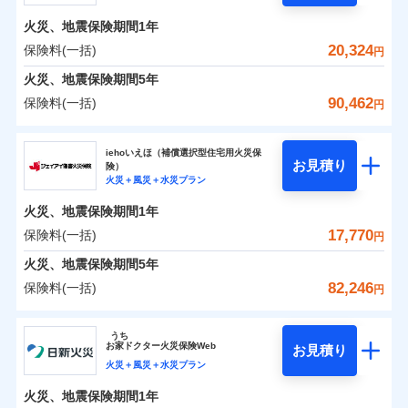
火災
風災・雹（ひょ
残存物取片づけ費用
付帯される費用の
了された場合、10％のインターネット割引が適用！
落雷
う）災、雪災
補償
火災、地震保険期間
1年
失火見舞費用
保険料（一括）内訳
01
破裂・爆発
POINT
（地震保険を除きます。）
水道管修理費用
20,324
保険料(一括)
円
減らしたコストをお客さまに還元
水災
地震火災費用
盗難
火災 1年
地震 1年
火災、地震保険期間
5年
上半期
新規契約数ランキング
水濡れ
自分に必要な補償を選べる、だから保険料にムダが
騒擾（じょう）
90,462
保険料(一括)
円
適用される割引
建築年割引
補償内容
ない！
外部からの落下・
破損・汚損
イチオシ
02
POINT
0
13,450
4,950
建物
円
円
円
当社火災保険新規契約者数より算出[
年
飛来・衝突
月]（ドコモスマート保険
補償内容
ソニー損害保険株式会社
地震保険もセットOK！
ナビ調べ）
付帯サービス
住まいの緊急かけつけサービス
iehoいえほ（補償選択型住宅用火災保
まさかのときも安心！全国の優良工務店とタッグを
「iehoいえほ」（補償選択型住宅用火災保険）
お見積り
険）
免責金額（自己負
免責金額なし
0
4,200
1,650
ソニー損害保険株式会社のおすすめポイント
※1
家財
円
組み、「高品質な修理」と「保険金のお支払」をワ
円
円
火災＋風災＋水災プラン
担額）
免責金額（自己負
クレジットカード
免責金額なし
※2
ンセットで提供する火災保険です。
担額）
火災、地震保険期間
1年
コンビニ払い
保険料（一括）内訳
01
POINT
補償の範囲
払込方法
？
03
POINT
臨時費用
お客さまのニーズから補償を考え、設計することで
口座振替
17,770
保険料(一括)
円
臨時費用
損害防止費用
合理的な保険料を実現することができます。さらに
銀行振込
火災 1年
地震 1年
火災、地震保険期間
5年
上半期
新規契約数ランキング
ランキングをもっと見る
損害防止費用
残存物取片づけ費用
付帯される費用保
各種割引が充実！
82,246
保険料(一括)
火災
風災・雹（ひょ
険金
残存物取片づけ費用
円
失火見舞費用
付帯される費用保
一括払
大切な住まいを守るための各種サポート機能をご用
イチオシ
落雷
う）災、雪災
02
POINT
0
9,917
4,950
険金
建物
円
円
円
当社火災保険新規契約者数より算出[
失火見舞費用
年
月]（ドコモスマート保険
水道管修理費用
破裂・爆発
支払方法
年払い
意、住宅トラブル応急サービス「すまいのサポート
ジェイアイ傷害火災保険株式会社
ナビ調べ）
水道管修理費用
地震火災費用
※3
うち
月払い
24」、住まいをメンテナンスする際の無料の「リフ
火災、自然災害、盗難などトータルでカバーし、大
お
家
ドクター火災保険Web
お見積り
水災
地震火災費用
盗難
0
ォーム相談サービス」、「長期優良住宅の維持保全
3,807
1,650
ジェイアイ傷害火災保険株式会社のおすすめポイ
家財
円
切な住まいをお守りします！
円
円
火災＋風災＋水災プラン
水濡れ
保険証券の不発行に関する特約（500
ネット申込
適用される割引
ント
サポートサービス」をご提供します。
騒擾（じょう）
水まわりトラブル、カギ開け対応など「住まいのア
円）
火災、地震保険期間
1年
建築年割引
外部からの落下・
破損・汚損
補償内容
申込方法
郵送
適用される割引