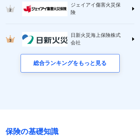
コンビニ払い
ドコモスマート保険ナビサービス利用規約
ドコモスマート保険ナビの利用規約と個人情報の取扱いに
払込方法
社提携業者にて24時間365日受付。受
ジェイアイ傷害火災保
(https://www.tokiomarine-nichido.co.jp/)
険です。補償の選択は自由自在で、お申込みはPC・ス
説明事項
ドコモスマート保険ナビサービス利用規約
口座振替
始期日
2026/01/01
同意いただく必要があります。詳細について、以下をご確
当社による個人情報の取扱いについて（プライバシー
付後、専門業者が対応に向かいます。
日新火災海上保険株式会社
険
マホで24時間受付可能です。住宅トラブル応急サービ
当社による個人情報の取扱いについて（プライバシー
銀行振込
ガラス破損の対応時間は9時～20時と
認ください。
ポリシー）
(https://www.nisshinfire.co.jp/)
ス「すまいのサポート24」は水まわり、玄関カギの紛
ポリシー）
なります。
※1損害割合が30%未満の場合は定率
ペット＆ファミリー損害保険株式会社
ドコモスマート保険ナビサービス利用規約
※3クレジットカード会社の分割払い
失、ハチの巣駆除等の住宅トラブルに対応していま
一括払
払、水災料率は最も水災リスクが低い
(https://www.petfamilyins.co.jp/)
当社による個人情報の取扱いについて（プライバシー
が可能なことがあります。詳しくは各
日新火災海上保険株式
水災等地を適用
す。さらに大切な住まいを守るための各種サポート機
支払方法
年払い
説明事項
三井住友海上火災保険株式会社 (https://www.ms-
クレジットカード会社にご確認くださ
ポリシー）
※2水道管修理費用の取扱いはなし
会社
能をご用意。住まいをメンテナンスする際の無料の
月払い
い。
ins.com/)
※3一括払・年払のみ、コンビニ・ペ
「リフォーム相談サービス」、「長期優良住宅の維持
三井ダイレクト損害保険株式会社
イジー（番号通知方式）
ネット申込
保全サポートサービス」をご提供しています。
募集文書番号
(https://www.mitsui-direct.co.jp/)
総合ランキングをもっと見る
申込方法
郵送
募集文書番号
対面
■生命保険
アクサ生命保険株式会社
始期日
2024/10/01
（https://www.axa.co.jp/）
日新火災海上保険株式会社で
SBI生命保険株式会社（https://www.sbilife.co.jp/）
※1損害割合が30%未満の場合は定率
お見積もり
FWD生命保険株式会社
ドコモスマート保険ナビ編集部の評価
払、水災料率は最低リスク区分を適用
（https://www.fwdlife.co.jp/）
ドコモスマート保険ナビ編集部の評価
※2失火見舞費用の取扱いはなし
ソニー生命保険株式会社
※3水道管修理費用の取扱いはなし
見積もりや保険会社とのご契約に先立ち、当社が提供する
チューリッヒのネット火災保険は
ダイレクト型でネッ
（https://www.sonylife.co.jp）
説明事項
※4地震火災費用の取扱いはなし
ドコモスマート保険ナビの利用規約と個人情報の取扱いに
登記物件の火災保険をお申込みの方におすすめ！登記
ト完結のお手続き・リーズナブルな保険料
に加え、
火
SOMPOひまわり生命保険株式会社
保険の基礎知識
※5火災・風災等の事故により建物に
同意いただく必要があります。詳細について、以下をご確
情報の自動照合によるリアルタイム契約を実現！書類
災に対する補償に加え、すべてのプランに盗難等がつ
（https://www.himawari-life.co.jp/）
損害が生じたとき、日新火災がご案内
認ください。