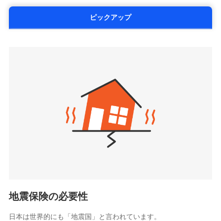
の提出と保険会社審査にお時間をいただきません！
いており、
社会問題などを考慮された幅広い補償が特
する修理業者（指定工務店）が建物の
第一ネオ生命保険株式会社
ドコモスマート保険ナビサービス利用規約
修理を行います。
長です。
失火見舞金など付帯される費用保険金も多
（https://neofirst.co.jp/）
ピックアップ
当社による個人情報の取扱いについて（プライバシー
く、ダイレクトでありながら充実した補償が魅力で
大樹生命保険株式会社（https://www.taiju-
ポリシー）
募集文書番号
life.co.jp）
す。
太陽生命保険株式会社（https://www.taiyo-
ジェイアイ傷害火災保険株式会社で
seimei.co.jp）
お見積もり
チューリッヒ生命保険株式会社
（https://www.zurichlife.co.jp/）
ジェイアイ傷害火災保険株式会社の
東京海上日動あんしん生命保険株式会社
チューリッヒ保険会社で
詳細を見る
ドコモスマート保険ナビ編集部の評価
（https://www.tmn-anshin.co.jp/）
お見積もり
なないろ生命保険株式会社
（https://www.nanairolife.co.jp/）
チューリッヒ保険会社の
全国の優良工務店とタッグを組み、「高品質な修理」
見積もりや保険会社とのご契約に先立ち、当社が提供する
日本生命保険相互会社
詳細を見る
ドコモスマート保険ナビの利用規約と個人情報の取扱いに
と「保険金のお支払」をワンセットで提供する火災保
（https://www.nissay.co.jp）
同意いただく必要があります。詳細について、以下をご確
険です。補償の選択は自由自在で、お申込みはPC・ス
はなさく生命保険株式会社
認ください。
マホで24時間受付可能です。住宅トラブル応急サービ
見積もりや保険会社とのご契約に先立ち、当社が提供する
（https://www.life8739.co.jp/）
ドコモスマート保険ナビサービス利用規約
ドコモスマート保険ナビの利用規約と個人情報の取扱いに
ス「すまいのサポート24」は水まわり、玄関カギの紛
マニュライフ生命保険株式会社
同意いただく必要があります。詳細について、以下をご確
当社による個人情報の取扱いについて（プライバシー
失、ハチの巣駆除等の住宅トラブルに対応していま
（https://www.manulife.co.jp/）
地震保険の必要性
認ください。
ポリシー）
す。さらに大切な住まいを守るための各種サポート機
三井住友海上あいおい生命保険株式会社
ドコモスマート保険ナビサービス利用規約
能をご用意。住まいをメンテナンスする際の無料の
（https://www.msa-life.co.jp/）
日本は世界的にも「地震国」と言われています。