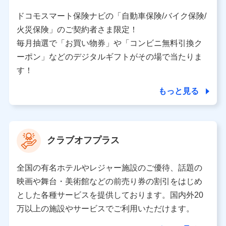
株式会社ドコモ・インシュアランス 営業部長
〒103-0013 東京都中央区日本橋人形町2-14-10 アー
ドコモスマート保険ナビの「自動車保険/バイク保険/
バンネット日本橋ビル 3F
火災保険」のご契約者さま限定！
株式会社ドコモ・インシュアランス
毎月抽選で「お買い物券」や「コンビニ無料引換ク
ーポン」などのデジタルギフトがその場で当たりま
個人情報の第三者提供について
す！
当社ではご本人の同意がある場合または法令に基づく場
合を除き、第三者に提供いたしません。
もっと見る
業務の委託
当社は利用目的の達成に必要な範囲内において個人情報
クラブオフプラス
の取り扱いの全部または一部を委託する場合がありま
す。
全国の有名ホテルやレジャー施設のご優待、話題の
個人データの共同利用
映画や舞台・美術館などの前売り券の割引をはじめ
とした各種サービスを提供しております。国内外20
当社は株式会社NTTドコモとの間で、以下のとおり個
人データを共同利用します。
万以上の施設やサービスでご利用いただけます。
【共同して利用される利用データの項目】