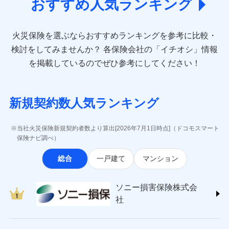
付帯される費用保
おすすめ人気ランキング
ト完結のお手続き・リーズナブルな保険料
(https://www.aioinissaydowa.co.jp/)
に加え、
火
クレジットカード
※3
ドコモスマート保険ナビ編集部の評価
災・雪災の自己負担額は5万円
険金
失火見舞費用
アクサ損害保険株式会社 (https://www.axa-
※2
災に対する補償に加え、すべてのプランに盗難等がつ
コンビニ払い
※2失火見舞費用の取扱いはなし
払込方法
※保険料は下の場合の築年月で計算し
direct.co.jp/)
水道管修理費用
※3
いており、
社会問題などを考慮された幅広い補償が特
※3水道管修理費用の取扱いはなし
口座振替
見積もりや保険会社とのご契約に先立ち、当社が提供する
登記物件の火災保険をお申込みの方におすすめ！登記
ています。
火災保険を選ぶならおすすめランキングを参考に比較・
アニコム損害保険株式会社 (https://www.anicom-
説明事項
（破損・汚損等危険補償特約で補償対
地震火災費用
※4
ドコモスマート保険ナビの利用規約と個人情報の取扱いに
長です。
失火見舞金など付帯される費用保険金も多
銀行振込
新築：2026年1月
情報の自動照合によるリアルタイム契約を実現！書類
備考
象となる場合があります。）
sompo.co.jp/)
同意いただく必要があります。詳細について、以下をご確
検討をしてみませんか？
各保険会社の「イチオシ」情報
築5年：2021年1月
く、ダイレクトでありながら充実した補償が魅力で
の提出と保険会社審査にお時間をいただきません！
※4地震火災費用の取扱いはなし
東京海上ダイレクト損害保険株式会社
その他付帯される
認ください。
築10年：2016年1月
ドコモスマート保険ナビ編集部の評価
一括払
す。
を掲載しているのでぜひ参考にしてください！
修理付帯費用
※5火災・風災等の事故により建物に
費用の補償
(https://www.e-design.net/)
築15年：2011年1月
支払方法
年払い
ドコモスマート保険ナビサービス利用規約
損害が生じたとき、日新火災がご案内
AIG損害保険株式会社
する修理業者（指定工務店）が建物の
月払い
当社による個人情報の取扱いについて（プライバシー
ソニー損保の新ネット火災保険は、補償の組合せが
インターネット割引
(https://www.aig.co.jp/sonpo)
クレジットカード
修理を行います。
ポリシー）
自由だから、必要な補償に絞って選べます。
新規契約数人気ランキング
ＳＢＩ損害保険株式会社
適用される割引
指定工務店割引
コンビニ払い
※3
ネット申込
払込方法
ジェイアイ傷害火災保険株式会社で
(https://www.sbisonpo.co.jp/)
しかも、「地震上乗せ特約（全半損時のみ）」で、
建築年割引
口座振替
募集文書番号
申込方法
チューリッヒ保険会社で
郵送
お見積もり
ジェイアイ傷害火災保険株式会社
地震の被害にも最大100％で備えられます。
当社火災保険新規契約者数より算出[2026年7月1日時点]（ドコモスマート
銀行振込
お見積もり
対面
(https://www.jihoken.co.jp/)
その他条件
指定工務店特約
保険ナビ調べ）
※5
ジェイアイ傷害火災保険株式会社の
ソニー損害保険株式会社
一括払
チューリッヒ保険会社の
始期日
2026/08/01
詳細を見る
総合
一戸建て
マンション
(https://www.sonysonpo.co.jp/)
すまいのサポート24
支払方法
年払い
詳細を見る
損害保険ジャパン株式会社 (https://www.sompo-
リフォーム相談サービス
月払い
付帯サービス
※1盗難、水濡れ、騒擾（じょう）、
japan.co.jp/)
ソニー損害保険株式会社で
長期優良住宅の維持保全サポートサー
見積もりや保険会社とのご契約に先立ち、当社が提供する
ドコモスマート保険ナビ編集部の評価
ソニー損害保険株式会
外部からの落下・飛来・衝突は自動付
ＳＯＭＰＯダイレクト損害保険株式会社
見積もりや保険会社とのご契約に先立ち、当社が提供する
ビス
お見積もり
ドコモスマート保険ナビの利用規約と個人情報の取扱いに
帯です。
ネット申込
社
(https://www.sompo-direct.co.jp/)
ドコモスマート保険ナビの利用規約と個人情報の取扱いに
※2水まわりトラブル、カギ開け対
同意いただく必要があります。詳細について、以下をご確
申込方法
郵送
全国の優良工務店とタッグを組み、「高品質な修理」
同意いただく必要があります。詳細について、以下をご確
チューリッヒ保険会社 (https://www.zurich.co.jp/)
応、ガラス破損の場合に60分までの
クレジットカード
認ください。
対面
見積もりや保険会社とのご契約に先立ち、当社が提供する
認ください。
と「保険金のお支払」をワンセットで提供する火災保
東京海上日動火災保険株式会社
簡易作業無料でご提供いたします。弊