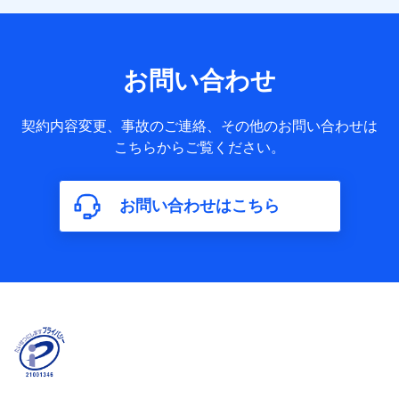
の構造や築年数などの情報、ペットの種類や年齢など）及び
お客様との応対記録 （お客様に提示した比較見積の試算結
果情報、メールマガジンを提供した際のメール内容や送信履
歴の情報及び保険の更改案内等を提供した際のメール内容や
送信履歴などの情報）が含まれます。
お問い合わせ
保険契約情報
当社又は株式会社NTTドコモが取得し、又は保有する保険契
約に関する情報。例として、保険契約者及び被保険者の氏
契約内容変更、事故のご連絡、その他のお問い合わせは
名、住所、生年月日、性別、保険契約者と被保険者の関係、
こちらからご覧ください。
保険加入の目的、保険商品の内容、保険料、保険料のお支払
方法、車のメーカーや走行距離などの情報、建物の構造や築
年数などの情報、ペットの種類や年齢などの情報などが含ま
お問い合わせはこちら
れます。
【共同して利用する者の範囲】
当社
株式会社NTTドコモ
【利用する者の利用目的】
当社又は株式会社NTTドコモが提供する保険関連サービスに
おけるユーザ登録受付および管理のため
当社又は株式会社NTTドコモと取引のあるもしくは委託を受
けている保険会社・提携会社の保険その他に関する情報を提