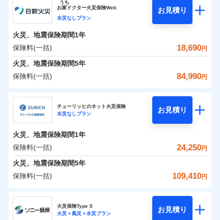
うち
24」、住まいをメンテナンスする際の無料の「リフ
火災、自然災害、盗難などトータルでカバーし、大
お
家
ドクター火災保険Web
お見積り
水災
盗難
0
ォーム相談サービス」、「長期優良住宅の維持保全
4,653
1,650
ジェイアイ傷害火災保険株式会社のおすすめポイ
家財
円
切な住まいをお守りします！
円
円
水災なしプラン
水濡れ
※1
ント
サポートサービス」をご提供します。
騒擾（じょう）
水まわりトラブル、カギ開け対応など「住まいのア
火災、地震保険期間
1年
外部からの落下・
破損・汚損
お家ドクター火災保険Web（すまいの保険）のお見
シスタンスサービス」が無料付帯
飛来・衝突
保険料（一括）内訳
18,690
保険料(一括)
01
POINT
円
積もり・お申込みはネットで完結！
補償の対象やお客さまの状況に応じたさまざまな割
火災、地震保険期間
5年
ランキングをもっと見る
引をご用意！
火災 1年
地震 1年
84,990
保険料(一括)
円
イチオシ
02
POINT
補償の範囲
？
03
POINT
日新火災海上保険株式会社
0
8,820
4,950
建物
円
円
円
補償の範囲
？
03
POINT
ソニー損保の新ネット火災保険は、補償の組合せが自
チューリッヒのネット火災保険
お見積り
水災なしプラン
日新火災海上保険株式会社のおすすめポイント
由だから、必要な補償に絞って選べます。
上半期
新規契約数ランキング
火災
風災・雹（ひょ
0
2,850
1,650
家財
円
円
円
しかも「地震上乗せ特約（全半損時のみ）」で、地震
落雷
う）災、雪災
火災、地震保険期間
1年
保険料（一括）内訳
01
補償内容
火災
風災・雹（ひょ
POINT
破裂・爆発
の被害にも火災保険の保険金額に対して最大100％で備
当社火災保険新規契約者数より算出[
年
月]（ドコモスマート保険
落雷
う）災、雪災
24,250
保険料(一括)
円
破裂・爆発
えられます（一部損は対象外）。
ナビ調べ）
水災
盗難
火災 1年
地震 1年
火災、地震保険期間
5年
水濡れ
免責金額（自己負
※1
免責金額なし
※2
水災
盗難
騒擾（じょう）
109,410
保険料(一括)
担額）
円
水濡れ
外部からの落下・
破損・汚損
補償の範囲
？
0
03
8,440
4,950
POINT
建物
円
円
円
騒擾（じょう）
飛来・衝突
チューリッヒ保険会社
イチオシ
02
POINT
外部からの落下・
破損・汚損
臨時費用
飛来・衝突
火災保険Type S
お見積り
損害防止費用
火災＋風災＋水災プラン
0
3,650
1,650
チューリッヒ保険会社のおすすめポイント
家財
お客様ご自身により、ウェブサイトでお手続きを完
円
円
円
ランキングをもっと見る