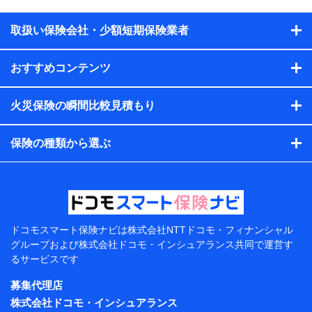
供するため、また維持管理等の委託業務遂行のため、またそ
れらに付帯、関連する当社、株式会社NTTドコモおよび提携
会社のサービスを案内、提供するため
取扱い保険会社・少額短期保険業者
（各サービスで取得したサービス利用履歴、ウェブサイトの
閲覧履歴、購買履歴、ご契約内容等のパーソナルデータを分
おすすめコンテンツ
析して、お客さまの趣味・嗜好・傾向に応じたサービス・商
品等に関するご提案や広告の配信等を行うことがありま
す。）
火災保険の瞬間比較見積もり
各種セミナーの開催のため
コンサルティングサービスの実施のため
アンケートやキャンペーン等の実施のため
保険の種類から選ぶ
上記に係る案内・手続き・管理等付帯業務を行うため
【当該個人データの管理について責任を有する者の名
称・住所・代表者名】
当該個人データを取り扱う各共同利用者（詳細は次のと
おり）
ドコモスマート保険ナビは
株式会社NTTドコモ・フィナンシャル
東京都千代田区永田町2丁目11番1号 山王パークタワー
グループおよび
株式会社ドコモ・インシュアランス共同で
運営す
株式会社NTTドコモ 代表取締役社長 前田 義晃
るサービスです
東京都中央区日本橋人形町2-14-10 アーバンネット日
募集代理店
本橋ビル 3F
株式会社ドコモ・インシュアランス