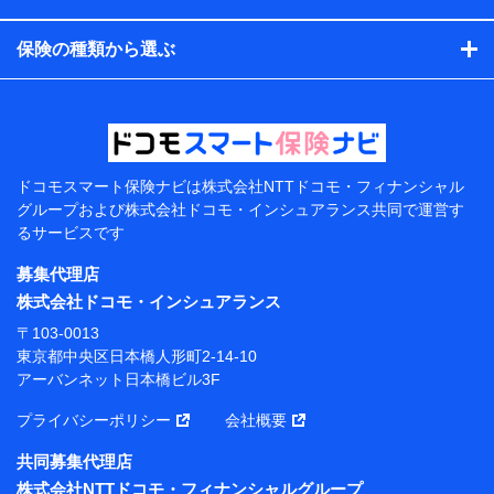
コンサルティングサービスの実施のため
アンケートやキャンペーン等の実施のため
保険の種類から選ぶ
上記に係る案内・手続き・管理等付帯業務を行うため
【当該個人データの管理について責任を有する者の名
称・住所・代表者名】
当該個人データを取り扱う各共同利用者（詳細は次のと
おり）
ドコモスマート保険ナビは
株式会社NTTドコモ・フィナンシャル
東京都千代田区永田町2丁目11番1号 山王パークタワー
グループおよび
株式会社ドコモ・インシュアランス共同で
運営す
株式会社NTTドコモ 代表取締役社長 前田 義晃
るサービスです
東京都中央区日本橋人形町2-14-10 アーバンネット日
募集代理店
本橋ビル 3F
株式会社ドコモ・インシュアランス
株式会社ドコモ・インシュアランス 代表取締役社
〒103-0013
長 吉村 忠義
東京都中央区日本橋人形町2-14-10
アーバンネット日本橋ビル3F
※ 当社および株式会社NTTドコモは、お客さまの情報
を利用させていただくにあたっては、「NTTドコモ パー
プライバシーポリシー
会社概要
ソナルデータ憲章」に定める行動原則を順守します 。
※ パーソナルデータダッシュボードの「第三者提供の
共同募集代理店
管理」の設定状態にかかわらず、共同利用する場合があ
株式会社NTTドコモ・フィナンシャルグループ