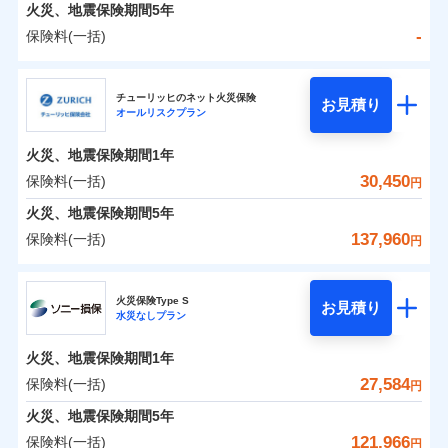
火災 1年
地震 1年
火災、地震保険期間
5年
-
保険料(一括)
0
19,558
4,950
建物
円
円
円
日新火災海上保険株式会社
チューリッヒのネット火災保険
お見積り
オールリスクプラン
0
6,443
1,650
日新火災海上保険株式会社のおすすめポイント
家財
円
円
円
火災、地震保険期間
1年
保険料（一括）内訳
01
POINT
30,450
保険料(一括)
円
火災 1年
地震 1年
火災、地震保険期間
5年
137,960
保険料(一括)
円
イチオシ
02
POINT
-
14,700
4,950
建物
円
円
チューリッヒ保険会社
ソニー損保の新ネット火災保険は、補償の組合せが自
火災保険Type S
お見積り
水災なしプラン
-
5,700
1,650
チューリッヒ保険会社のおすすめポイント
家財
由だから、必要な補償に絞って選べます。
円
円
しかも「地震上乗せ特約（全半損時のみ）」で、地震
火災、地震保険期間
1年
保険料（一括）内訳
01
POINT
の被害にも火災保険の保険金額に対して最大100％で備
27,584
保険料(一括)
円
えられます（一部損は対象外）。
火災 1年
地震 1年
火災、地震保険期間
5年
121,966
保険料(一括)
円