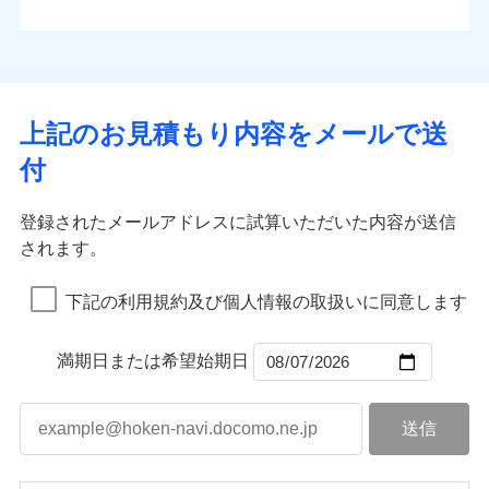
払込方法
お客さまのニーズから補償を考え、設計することで
水道管修理費用
※4
対面
口座振替
合理的な保険料を実現することができます。さらに
水災
盗難
地震火災費用
※5
銀行振込
上半期
新規契約数ランキング
水濡れ
各種割引が充実！
免責金額（自己負
始期日
2025/10/01
※1
免責金額なし
※1
騒擾（じょう）
担額）
補償内容
その他付帯される
大切な住まいを守るための各種サポート機能をご用
外部からの落下・
破損・汚損
一括払
イチオシ
02
修理付帯費用
POINT
費用の補償
当社火災保険新規契約者数より算出[
年
飛来・衝突
月]（ドコモスマート保険
意、住宅トラブル応急サービス「すまいのサポート
※1水災料率は最低リスク区分を適用
支払方法
年払い
上記のお見積もり内容をメールで送
臨時費用
ナビ調べ）
説明事項
※2雑危険（盗難を除く）および破汚
24」、住まいをメンテナンスする際の無料の「リフ
火災、自然災害、盗難などトータルでカバーし、大
月払い
損害防止費用
免責金額（自己負
損において、自己負担額5万円
インターネット割引
付
免責金額なし
ォーム相談サービス」、「長期優良住宅の維持保全
※1
切な住まいをお守りします！
担額）
残存物取片づけ費用
適用される割引
指定工務店割引
付帯される費用の
サポートサービス」をご提供します。
ネット申込
水まわりトラブル、カギ開け対応など「住まいのア
補償
募集文書番号
失火見舞費用
建築年割引
申込方法
郵送
登録されたメールアドレスに試算いただいた内容が送信
お家ドクター火災保険Web（すまいの保険）のお見
臨時費用
シスタンスサービス」が無料付帯
水道管修理費用
対面
されます。
積もり・お申込みはネットで完結！
損害防止費用
その他条件
指定工務店特約
補償の対象やお客さまの状況に応じたさまざまな割
※6
地震火災費用
上半期
新規契約数ランキング
ランキングをもっと見る
残存物取片づけ費用
付帯される費用保
引をご用意！
始期日
2026/08/01
険金
下記の利用規約及び個人情報の取扱いに同意します
失火見舞費用
すまいのサポート24
適用される割引
建築年割引
補償の範囲
？
03
POINT
当社火災保険新規契約者数より算出[
年
月]（ドコモスマート保険
水道管修理費用
リフォーム相談サービス
付帯サービス
※1破損・汚損の免責額5万円
ナビ調べ）
ドコモスマート保険ナビ編集部の評価
補償の範囲
付帯サービス
住まいの緊急かけつけサービス
地震火災費用
長期優良住宅の維持保全サポートサー
？
03
満期日または希望始期日
POINT
※2水まわりトラブル、カギ開け対
ビス
応、ガラス破損の場合に60分までの
火災
風災・雹（ひょ
簡易作業無料でご提供いたします。弊
保険証券の不発行に関する特約（500
クレジットカード
ソニー損保の新ネット火災保険は、補償の組合せが
適用される割引
落雷
う）災、雪災
社提携業者にて24時間365日受付。受
円）
クレジットカード
コンビニ払い
火災
補償内容
風災・雹（ひょ
破裂・爆発
自由だから、必要な補償に絞って選べます。
払込方法
付後、専門業者が対応に向かいます。
落雷
コンビニ払い
う）災、雪災
説明事項
口座振替
払込方法
ガラス破損の対応時間は9時～20時と
しかも、「地震上乗せ特約（全半損時のみ）」で、
破裂・爆発
その他条件
住まいのアシスタンスサービス
※2
口座振替
水災
銀行振込
盗難
なります。