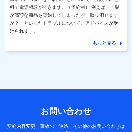
利用情報
料で電話相談ができます。（予約制） 例えば、「親
当社又は株式会社NTTドコモが提供する各種サービスなどの
ご契約・ご利用などに関する情報。例として、当社又は株式
が高額な商品を契約してしまったが、取り消せます
会社NTTドコモが提供する各種サービスのご契約状態・ご利
か？」といったトラブルについて、アドバイスが受
用履歴インターネット利用時の行動に関する情報、アプリケ
ーション利用時の行動に関する情報、購入されたサービスや
けられます。
商品の名称・購入場所・決済に関する情報、アンケートの回
答に関する情報などが含まれます。
もっと見る
保険関連サービス情報
当社又は株式会社NTTドコモが提供する保険関連サービスに
関して取得し、又は保有する情報。例として、見積請求受付
時、資料請求受付時又はユーザー登録受付時に提供いただい
た情報（氏名、住所、生年月日、性別、保険契約者と被保険
者の関係、保険加入の目的、保険商品の内容、保険料、保険
料のお支払方法、車のメーカーや走行距離などの情報、建物
の構造や築年数などの情報、ペットの種類や年齢など）及び
お客様との応対記録 （お客様に提示した比較見積の試算結
果情報、メールマガジンを提供した際のメール内容や送信履
歴の情報及び保険の更改案内等を提供した際のメール内容や
送信履歴などの情報）が含まれます。
お問い合わせ
保険契約情報
当社又は株式会社NTTドコモが取得し、又は保有する保険契
約に関する情報。例として、保険契約者及び被保険者の氏
契約内容変更、事故のご連絡、その他のお問い合わせは
名、住所、生年月日、性別、保険契約者と被保険者の関係、