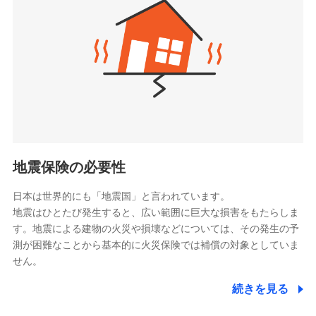
（https://www.zurichlife.co.jp/）
同意いただく必要があります。詳細について、以下をご確
東京海上日動あんしん生命保険株式会社
チューリッヒ保険会社で
認ください。
ドコモスマート保険ナビ編集部の評価
（https://www.tmn-anshin.co.jp/）
お見積もり
ドコモスマート保険ナビサービス利用規約
なないろ生命保険株式会社
（https://www.nanairolife.co.jp/）
当社による個人情報の取扱いについて（プライバシー
チューリッヒ保険会社の
全国の優良工務店とタッグを組み、「高品質な修理」
ポリシー）
日本生命保険相互会社
詳細を見る
と「保険金のお支払」をワンセットで提供する火災保
（https://www.nissay.co.jp）
険です。補償の選択は自由自在で、お申込みはPC・ス
はなさく生命保険株式会社
マホで24時間受付可能です。住宅トラブル応急サービ
見積もりや保険会社とのご契約に先立ち、当社が提供する
（https://www.life8739.co.jp/）
ドコモスマート保険ナビの利用規約と個人情報の取扱いに
ス「すまいのサポート24」は水まわり、玄関カギの紛
マニュライフ生命保険株式会社
同意いただく必要があります。詳細について、以下をご確
失、ハチの巣駆除等の住宅トラブルに対応していま
（https://www.manulife.co.jp/）
地震保険の必要性
認ください。
す。さらに大切な住まいを守るための各種サポート機
三井住友海上あいおい生命保険株式会社
ドコモスマート保険ナビサービス利用規約
能をご用意。住まいをメンテナンスする際の無料の
（https://www.msa-life.co.jp/）
日本は世界的にも「地震国」と言われています。
メットライフ生命株式会社
当社による個人情報の取扱いについて（プライバシー
「リフォーム相談サービス」、「長期優良住宅の維持
地震はひとたび発生すると、広い範囲に巨大な損害をもたらしま
(https://www.metlife.co.jp/)
ポリシー）
保全サポートサービス」をご提供しています。
す。地震による建物の火災や損壊などについては、その発生の予
メディケア生命保険株式会社
測が困難なことから基本的に火災保険では補償の対象としていま
（https://www.medicarelife.com/）
せん。
■少額短期保険
続きを見る
株式会社アシロ少額短期保険
日新火災海上保険株式会社で
(https://kailash.co.jp/)