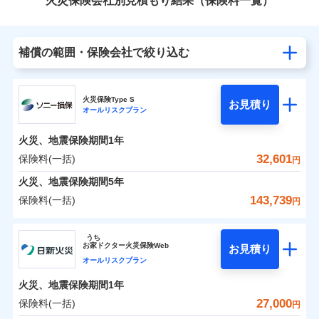
火災保険会社別見積もり結果（保険料一覧）
補償の範囲・保険会社で絞り込む
火災保険Type S
お見積り
オールリスクプラン
火災、地震保険期間
1年
32,601
保険料(一括)
円
火災、地震保険期間
5年
143,739
保険料(一括)
円
ソニー損害保険株式会社
うち
お
家
ドクター火災保険Web
お見積り
ソニー損害保険株式会社のおすすめポイント
オールリスクプラン
火災、地震保険期間
1年
保険料（一括）内訳
01
POINT
27,000
保険料(一括)
円