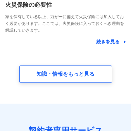
電話対応の品質向上およびお問合せ内容の正確な把握のため
火災保険の必要性
家を保有している以上、万が一に備えて火災保険には加入してお
6.採用応募者の個人情報
く必要があります。ここでは、火災保険に入っておくべき理由を
採用選考および入社手続を実施するため
解説していきます。
7.社員（従業者）の個人情報
続きを見る
人事･勤怠･健康・労務等の管理、給与支給、福利厚生・採用
退職関連処理等の各種手続きのため、当社と従業員または従
業員同士の連絡のため
知識・情報をもっと見る
8.取引先個人情報
取引先としての選定業務、営業情報の提供業務、契約締結手
続き業務、取引管理業務、およびこれらに準ずる業務の遂行
のため
9.お問い合わせ情報
各種お問い合わせに対応するため
契約者専用サービス