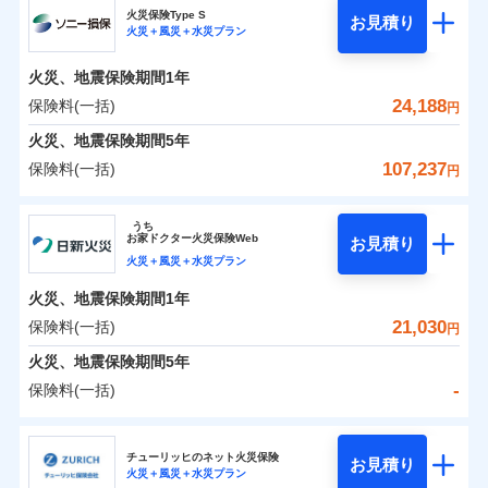
補償の範囲
？
03
POINT
ソニー損保の新ネット火災保険は、補償の組合せが自
火災保険Type S
お見積り
火災＋風災＋水災プラン
-
3,700
1,650
チューリッヒ保険会社のおすすめポイント
家財
由だから、必要な補償に絞って選べます。
円
円
火災
風災・雹（ひょ
しかも「地震上乗せ特約（全半損時のみ）」で、地震
落雷
う）災、雪災
火災、地震保険期間
1年
保険料（一括）内訳
01
火災
風災・雹（ひょ
POINT
破裂・爆発
の被害にも火災保険の保険金額に対して最大100％で備
落雷
う）災、雪災
24,188
保険料(一括)
円
破裂・爆発
えられます（一部損は対象外）。
水災
盗難
火災 1年
地震 1年
火災、地震保険期間
5年
ランキングをもっと見る
水濡れ
※1
水災
盗難
騒擾（じょう）
107,237
保険料(一括)
円
水濡れ
外部からの落下・
破損・汚損
イチオシ
02
POINT
補償の範囲
？
0
03
13,450
4,950
POINT
建物
円
円
円
騒擾（じょう）
飛来・衝突
ソニー損害保険株式会社
外部からの落下・
破損・汚損
うち
飛来・衝突
まさかのときも安心！全国の優良工務店とタッグを
お
家
ドクター火災保険Web
お見積り
0
4,200
1,650
ソニー損害保険株式会社のおすすめポイント
家財
円
組み、「高品質な修理」と「保険金のお支払」をワ
円
円
火災＋風災＋水災プラン
火災
風災・雹（ひょ
落雷
う）災、雪災
ンセットで提供する火災保険です。
火災、地震保険期間
1年
保険料（一括）内訳
01
補償内容
破裂・爆発
POINT
お客さまのニーズから補償を考え、設計することで
21,030
保険料(一括)
円
合理的な保険料を実現することができます。さらに
水災
盗難
火災 1年
地震 1年
火災、地震保険期間
5年
上半期
新規契約数ランキング
水濡れ
各種割引が充実！
免責金額（自己負
免責金額なし
※2
騒擾（じょう）
-
保険料(一括)
担額）
補償内容
大切な住まいを守るための各種サポート機能をご用
外部からの落下・
破損・汚損
イチオシ
02
POINT
0
13,900
4,950
建物
円
円
円
当社火災保険新規契約者数より算出[
年
飛来・衝突
月]（ドコモスマート保険
意、住宅トラブル応急サービス「すまいのサポート
日新火災海上保険株式会社
臨時費用
ナビ調べ）
24」、住まいをメンテナンスする際の無料の「リフ
火災、自然災害、盗難などトータルでカバーし、大
チューリッヒのネット火災保険
お見積り
損害防止費用
免責金額（自己負
火災＋風災＋水災プラン
免責金額なし
0
ォーム相談サービス」、「長期優良住宅の維持保全
3,688
1,650
日新火災海上保険株式会社のおすすめポイント
※1
家財
円
切な住まいをお守りします！
円
円