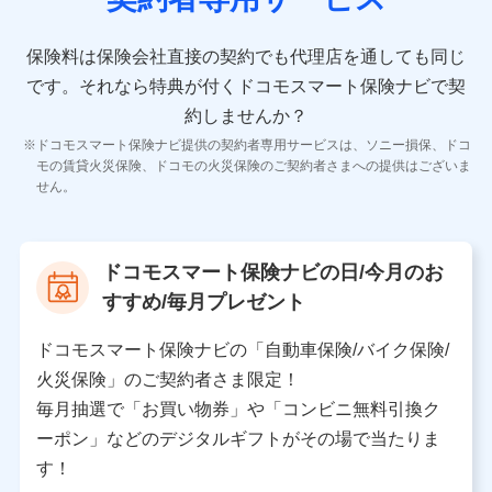
10.受託業務の 個人情報
受託業務の遂行およびこれらに準ずる業務の遂行のため
保険料は保険会社直接の契約でも代理店を通しても同じ
です。
それなら特典が付くドコモスマート保険ナビで契
11.マイカー通勤管理クラウド並びに法人向けASPサー
ビスに関してのお問い合わせ情報
約しませんか？
各種お問い合わせに対応するため
ドコモスマート保険ナビ提供の契約者専用サービスは、ソニー損保、ドコ
当社のサービスに関する情報提供や、皆様に有用なお知らせ
モの賃貸火災保険、ドコモの火災保険のご契約者さまへの提供はございま
をお送りするため
せん。
アンケートの送付のため
当社のサービスや媒体の運営改善に必要なデータを解析し、
分析するため
当社の対応品質向上やお問い合わせ内容の正確な把握のため
ドコモスマート保険ナビの日/今月のお
個人情報保護管理者の職名、連絡先
すすめ/毎月プレゼント
株式会社ドコモ・インシュアランス 営業部長
〒103-0013 東京都中央区日本橋人形町2-14-10 アー
ドコモスマート保険ナビの「自動車保険/バイク保険/
バンネット日本橋ビル 3F
火災保険」のご契約者さま限定！
株式会社ドコモ・インシュアランス
毎月抽選で「お買い物券」や「コンビニ無料引換ク
ーポン」などのデジタルギフトがその場で当たりま
個人情報の第三者提供について
す！
当社ではご本人の同意がある場合または法令に基づく場