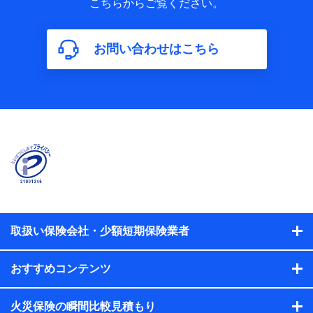
こちらからご覧ください。
保険加入の目的、保険商品の内容、保険料、保険料のお支払
方法、車のメーカーや走行距離などの情報、建物の構造や築
年数などの情報、ペットの種類や年齢などの情報などが含ま
お問い合わせはこちら
れます。
【共同して利用する者の範囲】
当社
株式会社NTTドコモ
【利用する者の利用目的】
当社又は株式会社NTTドコモが提供する保険関連サービスに
おけるユーザ登録受付および管理のため
当社又は株式会社NTTドコモと取引のあるもしくは委託を受
けている保険会社・提携会社の保険その他に関する情報を提
供するため、また維持管理等の委託業務遂行のため、またそ
れらに付帯、関連する当社、株式会社NTTドコモおよび提携
会社のサービスを案内、提供するため
取扱い保険会社・少額短期保険業者
（各サービスで取得したサービス利用履歴、ウェブサイトの
閲覧履歴、購買履歴、ご契約内容等のパーソナルデータを分
おすすめコンテンツ
析して、お客さまの趣味・嗜好・傾向に応じたサービス・商
品等に関するご提案や広告の配信等を行うことがありま
す。）
火災保険の瞬間比較見積もり
各種セミナーの開催のため