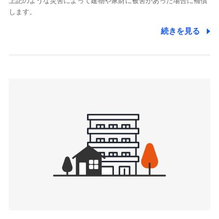
上記のような災害によって建物や家財に被害があった場合に補償
関する情報を提供し、金融商品等の契約を勧奨するため、ま
します。
た維持管理等の委託業務遂行のため、またそれらに付帯、関
連する当社および提携会社のサービスを案内、提供するため
続きを見る
（なお、当社は複数の保険会社と取引があり、取得した個人
情報を取引のある他の保険会社の商品・サービスをご提案す
るために利用させていただくことがあります。）
上記に係る連絡・手続き・管理等付帯業務を行うため
3.セミナー募集サイトから取得した個人情報
各種セミナーの案内、開催のため
上記に係る連絡・手続き・管理等付帯業務を行うため
4.家族・友達紹介にて取得した個人情報
被紹介者への連絡、及び当社と取引のあるもしくは委託を受
けている保険会社・提携会社の保険その他に関する情報を提
供し、金融商品等の契約を勧奨するため
アンケートやキャンペーン等の実施のため
上記に係る連絡・手続き・管理等付帯業務を行うため
5.通話録音にて取得する情報