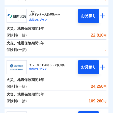
イチオシ
02
POINT
補償の範囲
？
0
03
17,200
4,950
POINT
建物
円
円
円
ソニー損害保険株式会社
うち
まさかのときも安心！全国の優良工務店とタッグを
お
家
ドクター火災保険Web
お見積り
0
6,650
1,650
ソニー損害保険株式会社のおすすめポイント
家財
円
組み、「高品質な修理」と「保険金のお支払」をワ
円
円
水災なしプラン
火災
風災・雹（ひょ
落雷
う）災、雪災
ンセットで提供する火災保険です。
火災、地震保険期間
1年
保険料（一括）内訳
01
破裂・爆発
POINT
お客さまのニーズから補償を考え、設計することで
22,810
保険料(一括)
円
合理的な保険料を実現することができます。さらに
水災
盗難
火災 1年
地震 1年
火災、地震保険期間
5年
水濡れ
各種割引が充実！
※1
騒擾（じょう）
-
保険料(一括)
大切な住まいを守るための各種サポート機能をご用
外部からの落下・
破損・汚損
イチオシ
02
POINT
0
16,450
4,950
建物
円
円
円
飛来・衝突
意、住宅トラブル応急サービス「すまいのサポート
日新火災海上保険株式会社
24」、住まいをメンテナンスする際の無料の「リフ
火災、自然災害、盗難などトータルでカバーし、大
チューリッヒのネット火災保険
お見積り
水災なしプラン
0
ォーム相談サービス」、「長期優良住宅の維持保全
4,534
1,650
日新火災海上保険株式会社のおすすめポイント
家財
円
切な住まいをお守りします！
円
円
サポートサービス」をご提供します。
水まわりトラブル、カギ開け対応など「住まいのア
火災、地震保険期間
1年
保険料（一括）内訳
01
POINT
お家ドクター火災保険Web（すまいの保険）のお見
シスタンスサービス」が無料付帯
24,250
保険料(一括)
円
積もり・お申込みはネットで完結！
補償の対象やお客さまの状況に応じたさまざまな割
火災 1年
地震 1年
火災、地震保険期間
5年
上半期
新規契約数ランキング
引をご用意！
109,260
保険料(一括)
円
イチオシ
02
POINT
補償の範囲
-
12,510
4,950
？
03
建物
POINT
円
円
当社火災保険新規契約者数より算出[
年
月]（ドコモスマート保険
チューリッヒ保険会社
ナビ調べ）