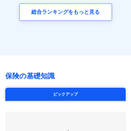
三井ダイレクト損害保険株式会社
全国の優良工務店とタッグを組み、「高品質な修理」
同意いただく必要があります。詳細について、以下をご確
ネット申込
募集文書番号
(https://www.mitsui-direct.co.jp/)
見積もりや保険会社とのご契約に先立ち、当社が提供する
認ください。
と「保険金のお支払」をワンセットで提供する火災保
総合ランキングをもっと見る
申込方法
郵送
ドコモスマート保険ナビの利用規約と個人情報の取扱いに
険です。補償の選択は自由自在で、お申込みはPC・ス
ドコモスマート保険ナビサービス利用規約
対面
同意いただく必要があります。詳細について、以下をご確
■生命保険
マホで24時間受付可能です。住宅トラブル応急サービ
当社による個人情報の取扱いについて（プライバシー
認ください。
アクサ生命保険株式会社
ス「すまいのサポート24」は水まわり、玄関カギの紛
ポリシー）
始期日
2024/10/01
（https://www.axa.co.jp/）
ドコモスマート保険ナビサービス利用規約
失、ハチの巣駆除等の住宅トラブルに対応していま
SBI生命保険株式会社（https://www.sbilife.co.jp/）
当社による個人情報の取扱いについて（プライバシー
す。さらに大切な住まいを守るための各種サポート機
※1損害割合が30%未満の場合は定率
FWD生命保険株式会社
ドコモスマート保険ナビ編集部の評価
ポリシー）
払、水災料率は最低リスク区分を適用
能をご用意。住まいをメンテナンスする際の無料の
（https://www.fwdlife.co.jp/）
※2失火見舞費用の取扱いはなし
「リフォーム相談サービス」、「長期優良住宅の維持
ソニー生命保険株式会社
※3水道管修理費用の取扱いはなし
チューリッヒのネット火災保険は
ダイレクト型でネッ
保全サポートサービス」をご提供しています。
（https://www.sonylife.co.jp）
説明事項
※4地震火災費用の取扱いはなし
ト完結のお手続き・リーズナブルな保険料
に加え、
火
SOMPOひまわり生命保険株式会社
保険の基礎知識
※5火災・風災等の事故により建物に
災に対する補償に加え、すべてのプランに盗難等がつ
（https://www.himawari-life.co.jp/）
損害が生じたとき、日新火災がご案内
いており、
社会問題などを考慮された幅広い補償が特
する修理業者（指定工務店）が建物の
第一ネオ生命保険株式会社
修理を行います。
長です。
失火見舞金など付帯される費用保険金も多
（https://neofirst.co.jp/）
ピックアップ
く、ダイレクトでありながら充実した補償が魅力で
大樹生命保険株式会社（https://www.taiju-
日新火災海上保険株式会社で
募集文書番号
life.co.jp）
お見積もり
す。
太陽生命保険株式会社（https://www.taiyo-
seimei.co.jp）
見積もりや保険会社とのご契約に先立ち、当社が提供する
チューリッヒ生命保険株式会社
ドコモスマート保険ナビの利用規約と個人情報の取扱いに