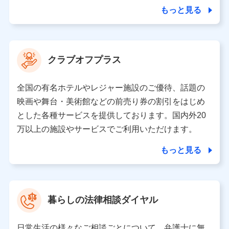
合を除き、第三者に提供いたしません。
もっと見る
業務の委託
当社は利用目的の達成に必要な範囲内において個人情報
クラブオフプラス
の取り扱いの全部または一部を委託する場合がありま
す。
全国の有名ホテルやレジャー施設のご優待、話題の
個人データの共同利用
映画や舞台・美術館などの前売り券の割引をはじめ
とした各種サービスを提供しております。国内外20
当社は株式会社NTTドコモとの間で、以下のとおり個
人データを共同利用します。
万以上の施設やサービスでご利用いただけます。
【共同して利用される利用データの項目】
もっと見る
当社又は株式会社NTTドコモがサービス提供等を通じて
取得した、以下の情報などの個人データ
基本情報
氏名、電話番号、メールアドレス、お客さまの識別子、属
暮らしの法律相談ダイヤル
性、連絡先、dポイントサービスのご利用に関する情報。例
として、dポイントカード番号、性別、年齢、家族構成、住
所、dポイント残高、dポイント利用履歴などが含まれます。
日常生活の様々なご相談ごとについて、弁護士に無