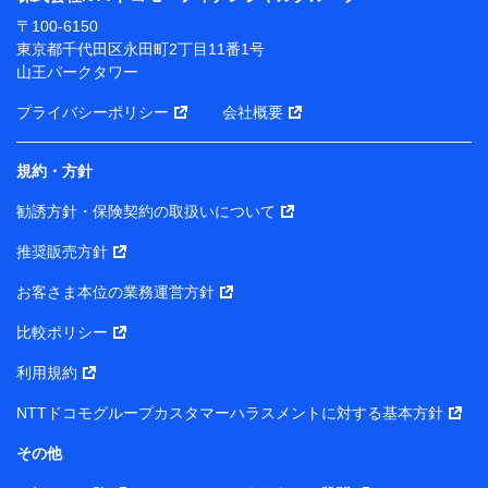
ります。
〒100-6150
※ dポイントクラブ会員ではないお客さま（2019年12
東京都千代田区永田町2丁目11番1号
月11日以降、一度もdポイントクラブ会員であったこと
山王パークタワー
がないお客さまに限る）に関する、2019年12月10日以
前に取得した個人データは、こちら の利用目的の範囲内
プライバシーポリシー
会社概要
に限って共同利用します。
規約・方針
当社は株式会社NTTドコモ・フィナンシャルグループ
との間で、以下のとおり個人データを共同利用しま
勧誘方針・保険契約の取扱いについて
す。
推奨販売方針
【共同して利用される利用データの項目】
当社または株式会社NTTドコモ・フィナンシャルグルー
お客さま本位の業務運営方針
プがサービス提供等を通じて取得した、以下の情報など
比較ポリシー
の個人データ
基本情報
利用規約
氏名、電話番号、メールアドレス、お客さまの識別子、属
NTTドコモグループカスタマーハラスメントに対する基本方針
性、連絡先、dポイントサービスのご利用に関する情報。例
として、dポイントカード番号、性別、年齢、家族構成、住
その他
所、dポイント残高、dポイント利用履歴などが含まれます。
利用情報