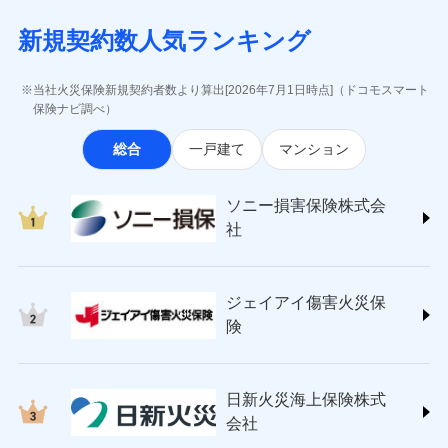
月払い
当社による個人情報の取扱いについて（プライバシー
失、ハチの巣駆除等の住宅トラブルに対応していま
インターネット割引
(https://www.aig.co.jp/sonpo)
5万円 建物が築15年以上または建築
チューリッヒのネット火災保険は
ダイレクト型でネッ
募集文書番号
ポリシー）
す。さらに大切な住まいを守るための各種サポート機
新規契約数人気ランキング
年不明の場合、風災・雹（ひょう）
ＳＢＩ損害保険株式会社
適用される割引
指定工務店割引
ト完結のお手続き・リーズナブルな保険料
に加え、
火
ネット申込
災・雪災の自己負担額は5万円
能をご用意。住まいをメンテナンスする際の無料の
(https://www.sbisonpo.co.jp/)
建築年割引
災に対する補償に加え、すべてのプランに盗難等がつ
申込方法
※2失火見舞費用の取扱いはなし
郵送
「リフォーム相談サービス」、「長期優良住宅の維持
ジェイアイ傷害火災保険株式会社
当社火災保険新規契約者数より算出[2026年7月1日時点]（ドコモスマート
いており、
社会問題などを考慮された幅広い補償が特
※3水道管修理費用の取扱いはなし
対面
保全サポートサービス」をご提供しています。
(https://www.jihoken.co.jp/)
その他条件
指定工務店特約
保険ナビ調べ）
※5
説明事項
（破損・汚損等危険補償特約で補償対
長です。
失火見舞金など付帯される費用保険金も多
ソニー損害保険株式会社
象となる場合があります。）
く、ダイレクトでありながら充実した補償が魅力で
始期日
2026/08/01
総合
一戸建て
マンション
(https://www.sonysonpo.co.jp/)
※4地震火災費用の取扱いはなし
すまいのサポート24
ドコモスマート保険ナビ編集部の評価
す。
※5火災・風災等の事故により建物に
損害保険ジャパン株式会社 (https://www.sompo-
リフォーム相談サービス
付帯サービス
※1盗難、水濡れ、騒擾（じょう）、
損害が生じたとき、日新火災がご案内
japan.co.jp/)
長期優良住宅の維持保全サポートサー
ソニー損害保険株式会
外部からの落下・飛来・衝突は自動付
する修理業者（指定工務店）が建物の
ソニー損保の新ネット火災保険は、補償の組合せが
ＳＯＭＰＯダイレクト損害保険株式会社
日新火災海上保険株式会社で
ビス
帯です。
修理を行います。
社
自由だから、必要な補償に絞って選べます。
(https://www.sompo-direct.co.jp/)
お見積もり
※2水まわりトラブル、カギ開け対
チューリッヒ保険会社 (https://www.zurich.co.jp/)
応、ガラス破損の場合に60分までの
クレジットカード
しかも、「地震上乗せ特約（全半損時のみ）」で、
募集文書番号
チューリッヒ保険会社で
東京海上日動火災保険株式会社
簡易作業無料でご提供いたします。弊
コンビニ払い
地震の被害にも最大100％で備えられます。
見積もりや保険会社とのご契約に先立ち、当社が提供する
お見積もり
払込方法
社提携業者にて24時間365日受付。受
ジェイアイ傷害火災保
(https://www.tokiomarine-nichido.co.jp/)
説明事項
口座振替
ドコモスマート保険ナビの利用規約と個人情報の取扱いに
付後、専門業者が対応に向かいます。
日新火災海上保険株式会社
険
銀行振込
ガラス破損の対応時間は9時～20時と
同意いただく必要があります。詳細について、以下をご確
チューリッヒ保険会社の
(https://www.nisshinfire.co.jp/)
なります。
認ください。
詳細を見る
ペット＆ファミリー損害保険株式会社
※3クレジットカード会社の分割払い
一括払
ドコモスマート保険ナビサービス利用規約
(https://www.petfamilyins.co.jp/)
が可能なことがあります。詳しくは各
日新火災海上保険株式
ソニー損害保険株式会社で
支払方法
年払い
ドコモスマート保険ナビ編集部の評価
三井住友海上火災保険株式会社 (https://www.ms-
当社による個人情報の取扱いについて（プライバシー
クレジットカード会社にご確認くださ
見積もりや保険会社とのご契約に先立ち、当社が提供する
お見積もり
会社
月払い
い。
ins.com/)
ポリシー）
ドコモスマート保険ナビの利用規約と個人情報の取扱いに