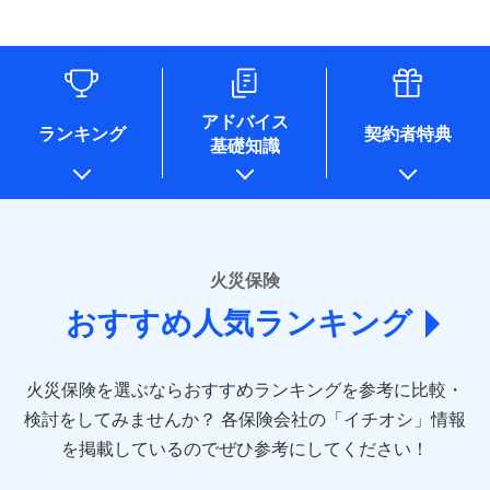
す。
連する当社および提携会社のサービスを案内、提供するため
象となる場合があります。）
水道管修理費用
リフォーム相談サービス
ドコモスマート保険ナビ編集部の評価
（なお、当社は複数の保険会社と取引があり、取得した個人
付帯サービス
※1破損・汚損の免責額5万円
※5地震火災費用の取扱いはなし
付帯サービス
住まいの緊急かけつけサービス
地震火災費用
長期優良住宅の維持保全サポートサー
情報を取引のある他の保険会社の商品・サービスをご提案す
※2水まわりトラブル、カギ開け対
※6火災・風災等の事故により建物に
ビス
るために利用させていただくことがあります。）
応、ガラス破損の場合に60分までの
損害が生じたとき、日新火災がご案内
ソニー損保の新ネット火災保険は、補償の組合せが
各種セミナーの開催のため
簡易作業無料でご提供いたします。弊
保険証券の不発行に関する特約（500
クレジットカード
する修理業者（指定工務店）が建物の
適用される割引
自由だから、必要な補償に絞って選べます。
コンサルティングサービスの実施のため
社提携業者にて24時間365日受付。受
円）
クレジットカード
修理を行います。
コンビニ払い
アドバイス
補償内容
チューリッヒ保険会社で
アンケートやキャンペーン等の実施のため
払込方法
付後、専門業者が対応に向かいます。
ランキング
契約者特典
しかも、「地震上乗せ特約（全半損時のみ）」で、
コンビニ払い
説明事項
口座振替
基礎知識
上記に係る案内・手続き・管理等付帯業務を行うため
お見積もり
払込方法
ガラス破損の対応時間は9時～20時と
その他条件
住まいのアシスタンスサービス
地震の被害にも最大100％で備えられます。
※2
募集文書番号
口座振替
銀行振込
* 当社が委託を受けている保険会社の情報は、保険会社
なります。
免責金額（自己負
銀行振込
※3クレジットカード会社の分割払い
のホームページに掲載しておりますので、ご確認くださ
チューリッヒ保険会社の
免責金額なし
WEB見積もり+メールアドレス登録後
担額）
が可能なことがあります。詳しくは各
一括払
詳細を見る
い。
から4営業日+1日以降、お客さまが決
クレジットカード会社にご確認くださ
備考
一括払
支払方法
年払い
済した時点で保険のお申し込みと完了
い。
臨時費用
支払方法
年払い
■損害保険
となります。
月払い
火災保険
見積もりや保険会社とのご契約に先立ち、当社が提供する
ソニー損害保険株式会社で
損害防止費用
月払い
あいおいニッセイ同和損害保険株式会社
募集文書番号
ドコモスマート保険ナビの利用規約と個人情報の取扱いに
お見積もり
ドコモスマート保険ナビ編集部の評価
残存物取片づけ費用
付帯される費用保
おすすめ人気ランキング
(https://www.aioinissaydowa.co.jp/)
ネット申込
クレジットカード
※3
同意いただく必要があります。詳細について、以下をご確
険金
失火見舞費用
ネット申込
アクサ損害保険株式会社 (https://www.axa-
※2
申込方法
郵送
コンビニ払い
認ください。
払込方法
direct.co.jp/)
水道管修理費用
申込方法
郵送
※3
全国の優良工務店とタッグを組み、「高品質な修理」
見積もりや保険会社とのご契約に先立ち、当社が提供する
対面
口座振替
ドコモスマート保険ナビサービス利用規約
火災保険を選ぶならおすすめランキングを参考に比較・
アニコム損害保険株式会社 (https://www.anicom-
地震火災費用
対面
ドコモスマート保険ナビの利用規約と個人情報の取扱いに
※4
と「保険金のお支払」をワンセットで提供する火災保
銀行振込
当社による個人情報の取扱いについて（プライバシー
sompo.co.jp/)
同意いただく必要があります。詳細について、以下をご確
検討をしてみませんか？
始期日
2025/10/01
各保険会社の「イチオシ」情報
険です。補償の選択は自由自在で、お申込みはPC・ス
ポリシー）
東京海上ダイレクト損害保険株式会社
その他付帯される
認ください。
始期日
2024/10/01
一括払
マホで24時間受付可能です。住宅トラブル応急サービ
を掲載しているのでぜひ参考にしてください！
修理付帯費用
ドコモスマート保険ナビ編集部の評価
費用の補償
(https://www.e-design.net/)
説明事項
※1水災料率は最低リスク区分を適用
支払方法
ドコモスマート保険ナビサービス利用規約
年払い
ス「すまいのサポート24」は水まわり、玄関カギの紛
AIG損害保険株式会社
※1破損・汚損、水ぬれは自己負担額