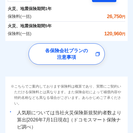
担額）
残存物取片づけ費用
付帯される費用の
サポートサービス」をご提供します。
水まわりトラブル、カギ開け対応など「住まいのア
補償
火災、地震保険期間
1年
失火見舞費用
保険料（一括）内訳
01
POINT
お家ドクター火災保険Web（すまいの保険）のお見
臨時費用
シスタンスサービス」が無料付帯
水道管修理費用
26,750
保険料(一括)
円
積もり・お申込みはネットで完結！
損害防止費用
補償の対象やお客さまの状況に応じたさまざまな割
地震火災費用
火災 1年
地震 1年
火災、地震保険期間
5年
上半期
新規契約数ランキング
ランキングをもっと見る
残存物取片づけ費用
付帯される費用保
引をご用意！
120,960
保険料(一括)
険金
円
失火見舞費用
適用される割引
建築年割引
イチオシ
02
POINT
補償の範囲
-
10,330
4,950
？
03
建物
POINT
円
円
当社火災保険新規契約者数より算出[
年
月]（ドコモスマート保険
水道管修理費用
チューリッヒ保険会社
ナビ調べ）
補償の範囲
付帯サービス
住まいの緊急かけつけサービス
地震火災費用
？
03
POINT
各保険会社プランの
ソニー損保の新ネット火災保険は、補償の組合せが自
注意事項
-
4,100
1,650
チューリッヒ保険会社のおすすめポイント
家財
由だから、必要な補償に絞って選べます。
円
円
火災
風災・雹（ひょ
保険証券の不発行に関する特約（500
クレジットカード
適用される割引
しかも「地震上乗せ特約（全半損時のみ）」で、地震
落雷
う）災、雪災
円）
コンビニ払い
保険料（一括）内訳
01
火災
補償内容
風災・雹（ひょ
POINT
破裂・爆発
払込方法
の被害にも火災保険の保険金額に対して最大100％で備
落雷
う）災、雪災
口座振替
破裂・爆発
えられます（一部損は対象外）。
その他条件
住まいのアシスタンスサービス
※2
水災
銀行振込
盗難
火災 1年
地震 1年
こちらでご案内しております保険料は概算であり、実際にご契約い
ランキングをもっと見る
水濡れ
免責金額（自己負
免責金額なし
ただける保険料とは異なります。また保険会社によって補償内容や
水災
※2
盗難
騒擾（じょう）
WEB見積もり+メールアドレス登録後
担額）
一括払
水濡れ
外部からの落下・
特約名称なども異なる場合がございます。あらかじめご了承くださ
破損・汚損
イチオシ
02
POINT
から4営業日+1日以降、お客さまが決
補償の範囲
？
0
03
15,400
4,950
POINT
建物
円
円
円
備考
騒擾（じょう）
飛来・衝突
支払方法
い。
年払い
済した時点で保険のお申し込みと完了
外部からの落下・
破損・汚損
臨時費用
となります。
月払い
飛来・衝突
まさかのときも安心！全国の優良工務店とタッグを
人気順については当社
新規契約者数より
損害防止費用
0
4,750
1,650
家財
円
組み、「高品質な修理」と「保険金のお支払」をワ
円
円
算出[
年
月
日現在]（ドコモスマート保険ナ
火災
風災・雹（ひょ
残存物取片づけ費用
付帯される費用保
ネット申込
クレジットカード
※3
落雷
う）災、雪災
ンセットで提供する火災保険です。
ビ調べ）
険金
失火見舞費用
※3
補償内容
破裂・爆発
申込方法
郵送
コンビニ払い