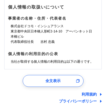
地震の被害にも最大100％で備えられます。
ランキングをもっと見る
水濡れ
免責金額（自己負
銀行振込
※3クレジットカード会社の分割払い
※1
免責金額なし
水災
※1
盗難
騒擾（じょう）
個人情報の取扱いについて
WEB見積もり+メールアドレス登録後
担額）
が可能なことがあります。詳しくは各
一括払
水濡れ
外部からの落下・
破損・汚損
から4営業日+1日以降、お客さまが決
※1
クレジットカード会社にご確認くださ
備考
騒擾（じょう）
一括払
飛来・衝突
支払方法
年払い
済した時点で保険のお申し込みと完了
外部からの落下・
破損・汚損
い。
事業者の名称・住所・代表者名
臨時費用
支払方法
年払い
となります。
月払い
飛来・衝突
損害防止費用
月払い
株式会社ドコモ・インシュアランス
ソニー損害保険株式会社で
募集文書番号
残存物取片づけ費用
付帯される費用保
ネット申込
クレジットカード
東京都中央区日本橋人形町2-14-10 アーバンネット日
※3
お見積もり
険金
失火見舞費用
ネット申込
※2
補償内容
申込方法
本橋ビル
郵送
コンビニ払い
払込方法
水道管修理費用
申込方法
郵送
※3
代表取締役社長 吉村 忠義
対面
口座振替
見積もりや保険会社とのご契約に先立ち、当社が提供する
地震火災費用
対面
※4
銀行振込
上半期
新規契約数ランキング
免責金額（自己負
ドコモスマート保険ナビの利用規約と個人情報の取扱いに
始期日
2025/10/01
免責金額なし
個人情報の利用目的の公表
担額）
同意いただく必要があります。詳細について、以下をご確
補償内容
その他付帯される
始期日
2024/10/01
一括払
修理付帯費用
ドコモスマート保険ナビ編集部の評価
費用の補償
認ください。
当社火災保険新規契約者数より算出[
当社が取得する個人情報の利用目的は以下の通りです。
年
月]（ドコモスマート保険
※1雑危険（盗難を除く）および破汚
支払方法
年払い
説明事項
臨時費用
ナビ調べ）
損において、自己負担額5万円
※1損害割合が30%未満の場合は定率
ドコモスマート保険ナビサービス利用規約
月払い
損害防止費用
免責金額（自己負
インターネット割引
払、水災料率は最低リスク区分を適用
チューリッヒのネット火災保険は
ダイレクト型でネッ
1.見積請求受付時、資料請求受付時、ユーザー登録受
免責金額なし
当社による個人情報の取扱いについて（プライバシー
担額）
※2破損・汚損、水ぬれは自己負担額
残存物取片づけ費用
適用される割引
指定工務店割引
付時
付帯される費用の
募集文書番号
ト完結のお手続き・リーズナブルな保険料
に加え、
火
ポリシー）
ネット申込
全文表示
5万円 建物が築15年以上または建築
補償
失火見舞費用
建築年割引
災に対する補償に加え、すべてのプランに盗難等がつ
ユーザー登録受付および、管理のため
申込方法
年不明の場合、風災・雹（ひょう）
郵送
臨時費用
水道管修理費用
郵便、電話、およびＥメール等により、当社と取引のあるも
いており、
社会問題などを考慮された幅広い補償が特
災・雪災の自己負担額は5万円
対面
損害防止費用
しくは委託を受けている保険会社・提携会社の保険その他に
その他条件
指定工務店特約
※5
利用規約
地震火災費用
※3失火見舞費用の取扱いはなし
長です。
失火見舞金など付帯される費用保険金も多
ランキングをもっと見る
関する情報を提供し、金融商品等の契約を勧奨するため、ま
残存物取片づけ費用
付帯される費用保
説明事項
※4水道管修理費用の取扱いはなし
プライバシーポリシー
く、ダイレクトでありながら充実した補償が魅力で
始期日
2026/08/01
た維持管理等の委託業務遂行のため、またそれらに付帯、関
険金
（破損・汚損等危険補償特約で補償対
失火見舞費用
すまいのサポート24
適用される割引
建築年割引