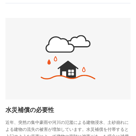
お見積もり
SBIいきいき少額短期保険会社 (https://www.i-
sedai.com/)
見積もりや保険会社とのご契約に先立ち、当社が提供する
SBIペット少額短期保険株式会社
ドコモスマート保険ナビの利用規約と個人情報の取扱いに
(https://www.sbipet-ssi.co.jp/)
同意いただく必要があります。詳細について、以下をご確
SBIリスタ少額短期保険会社
認ください。
(https://www.jishin.co.jp/)
スマートプラス少額短期保険株式会社
ドコモスマート保険ナビサービス利用規約
（https://www.smartplus-insurance.com/）
当社による個人情報の取扱いについて（プライバシー
チューリッヒ少額短期保険株式会社
ポリシー）
(https://www.zurichssi.co.jp/)
Tokio Marine X少額短期保険株式会社
(https://www.tokiomarine-x.co.jp/)
ペットメディカルサポート株式会社
(https://pshoken.co.jp/)
リトルファミリー少額短期保険株式会社
(https://www.littlefamily-ssi.com/)
水災補償の必要性
2.共同募集を行う代理店から受領する個人情報
近年、突然の集中豪雨や河川の氾濫による建物浸水、土砂崩れに
よる建物の流失の被害が増加しています。水災補償を付帯すると
郵便、電話、およびＥメール等により、当社と取引のあるも
しくは委託を受けている保険会社・提携会社の保険その他に